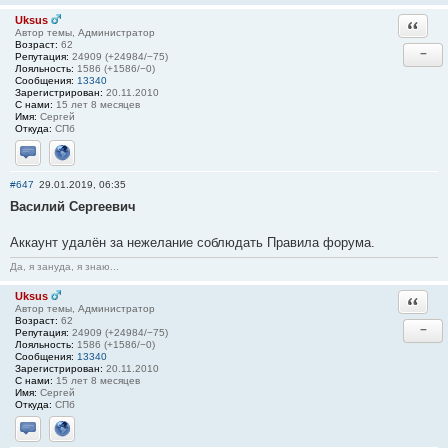
Uksus
Ответи
Автор темы, Администратор
Возраст:
62
−
Репутация:
24909 (+24984/−75)
Лояльность:
1586 (+1586/−0)
Сообщения:
13340
Зарегистрирован:
20.11.2010
С нами:
15 лет 8 месяцев
Имя:
Сергей
Откуда:
СПб
Отправить личное сообщение
Сайт
#647
29.01.2019, 06:35
Василий Сергеевич
Аккаунт удалён за нежелание соблюдать Правила форума.
Да, я зануда, я знаю...
Uksus
Ответи
Автор темы, Администратор
Возраст:
62
−
Репутация:
24909 (+24984/−75)
Лояльность:
1586 (+1586/−0)
Сообщения:
13340
Зарегистрирован:
20.11.2010
С нами:
15 лет 8 месяцев
Имя:
Сергей
Откуда:
СПб
Отправить личное сообщение
Сайт