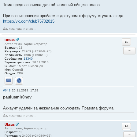
Тема предназначена для объявлений общего плана.
При возникновении проблем с доступом к форуму стучать сюда:
https://vk.com/club75702015
Да, я зануда, я знаю...
Uksus
Ответи
Автор темы, Администратор
Возраст:
62
−
Репутация:
24909 (+24984/−75)
Лояльность:
1586 (+1586/−0)
Сообщения:
13340
Зарегистрирован:
20.11.2010
С нами:
15 лет 8 месяцев
Имя:
Сергей
Откуда:
СПб
Отправить личное сообщение
Сайт
#641
25.11.2018, 17:32
paulusmir0nov
Аккаунт удалён за нежелание соблюдать Правила форума.
Да, я зануда, я знаю...
Uksus
Ответи
Автор темы, Администратор
Возраст:
62
−
Репутация:
24909 (+24984/−75)