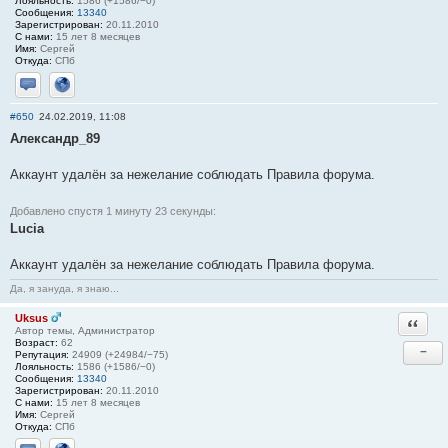
Лояльность:
1586 (+1586/−0)
Сообщения:
13340
Зарегистрирован:
20.11.2010
С нами:
15 лет 8 месяцев
Имя:
Сергей
Откуда:
СПб
Отправить личное сообщение
Сайт
#650
24.02.2019, 11:08
Александр_89
Аккаунт удалён за нежелание соблюдать Правила форума.
Добавлено спустя 1 минуту 23 секунды:
Lucia
Аккаунт удалён за нежелание соблюдать Правила форума.
Да, я зануда, я знаю...
Uksus
Ответи
Автор темы, Администратор
Возраст:
62
−
Репутация:
24909 (+24984/−75)
Лояльность:
1586 (+1586/−0)
Сообщения:
13340
Зарегистрирован:
20.11.2010
С нами:
15 лет 8 месяцев
Имя:
Сергей
Откуда:
СПб