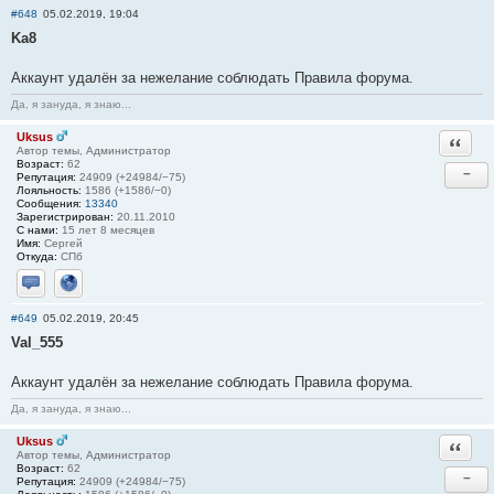
#648
05.02.2019, 19:04
Ka8
Аккаунт удалён за нежелание соблюдать Правила форума.
Да, я зануда, я знаю...
Uksus
Ответи
Автор темы, Администратор
Возраст:
62
−
Репутация:
24909 (+24984/−75)
Лояльность:
1586 (+1586/−0)
Сообщения:
13340
Зарегистрирован:
20.11.2010
С нами:
15 лет 8 месяцев
Имя:
Сергей
Откуда:
СПб
Отправить личное сообщение
Сайт
#649
05.02.2019, 20:45
Val_555
Аккаунт удалён за нежелание соблюдать Правила форума.
Да, я зануда, я знаю...
Uksus
Ответи
Автор темы, Администратор
Возраст:
62
−
Репутация:
24909 (+24984/−75)