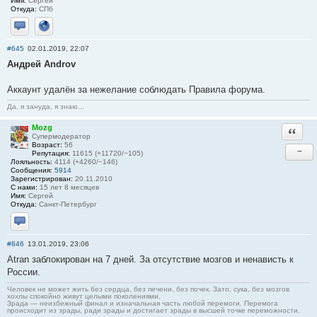
Имя:
Сергей
Откуда:
СПб
Отправить личное сообщение
Сайт
#645
02.01.2019, 22:07
Андрей Androv
Аккаунт удалён за нежелание соблюдать Правила форума.
Да, я зануда, я знаю...
Mozg
Ответи
Супермодератор
Возраст:
56
−
Репутация:
11615 (+11720/−105)
Лояльность:
4114 (+4260/−146)
Сообщения:
5914
Зарегистрирован:
20.11.2010
С нами:
15 лет 8 месяцев
Имя:
Сергей
Откуда:
Санкт-Петербург
Отправить личное сообщение
#646
13.01.2019, 23:06
Atran заблокирован на 7 дней. За отсутствие мозгов и ненависть к
России.
Человек не может жить без сердца, без печени, без почек. Зато, сука, без мозгов
хохлы спокойно живут целыми поколениями.
Зрада — неизбежный финал и изначальная часть любой перемоги. Перемога
происходит из зрады, ради зрады и достигает зрады в высшей точке переможности.