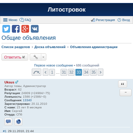
Литостровок
Меню
FAQ
Регистрация
Вход
Общие объявления
Список разделов
Доска объявлений
Объявления администрации
Ответить
Первое новое сообщение
• 686 сообщений
1
…
31
32
33
34
35
Uksus
Ответи
Автор темы, Администратор
Возраст:
62
−
Репутация:
24909 (+24984/−75)
Лояльность:
1586 (+1586/−0)
Сообщения:
13340
Зарегистрирован:
20.11.2010
С нами:
15 лет 8 месяцев
Имя:
Сергей
Откуда:
СПб
Отправить личное сообщение
Сайт
#1
29.11.2010, 21:44