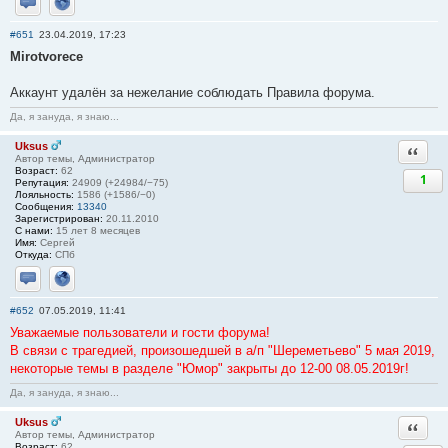
Отправить личное сообщение
Сайт
#651
23.04.2019, 17:23
Mirotvorece
Аккаунт удалён за нежелание соблюдать Правила форума.
Да, я зануда, я знаю...
Uksus
Ответи
Автор темы, Администратор
Возраст:
62
1
Репутация:
24909 (+24984/−75)
Лояльность:
1586 (+1586/−0)
Сообщения:
13340
Зарегистрирован:
20.11.2010
С нами:
15 лет 8 месяцев
Имя:
Сергей
Откуда:
СПб
Отправить личное сообщение
Сайт
#652
07.05.2019, 11:41
Уважаемые пользователи и гости форума!
В связи с трагедией, произошедшей в а/п "Шереметьево" 5 мая 2019,
некоторые темы в разделе "Юмор" закрыты до 12-00 08.05.2019г!
Да, я зануда, я знаю...
Uksus
Ответи
Автор темы, Администратор
Возраст:
62