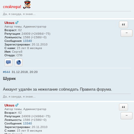
спойлера!
Да, я зануда, я знаю...
Uksus
Ответи
Автор темы, Администратор
Возраст:
62
−
Репутация:
24909 (+24984/−75)
Лояльность:
1586 (+1586/−0)
Сообщения:
13340
Зарегистрирован:
20.11.2010
С нами:
15 лет 8 месяцев
Имя:
Сергей
Откуда:
СПб
Отправить личное сообщение
Сайт
#644
31.12.2018, 20:20
Шурик
Аккаунт удалён за нежелание соблюдать Правила форума.
Да, я зануда, я знаю...
Uksus
Ответи
Автор темы, Администратор
Возраст:
62
−
Репутация:
24909 (+24984/−75)
Лояльность:
1586 (+1586/−0)
Сообщения:
13340
Зарегистрирован:
20.11.2010
С нами:
15 лет 8 месяцев