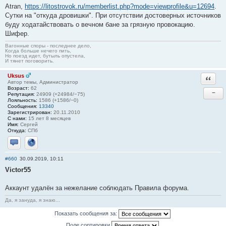
Atran,
https://litostrovok.ru/memberlist.php?mode=viewprofile&u=12694
.
Сутки на "откуда дровишки". При отсутствии достоверных источников
буду ходатайствовать о вечном бане за грязную провокацию.
Шифер.
Вагонные споры - последнее дело,
Когда больше нечего пить,
Но поезд идет, бутыль опустела,
И тянет поговорить.
Uksus
Ответи
Автор темы, Администратор
Возраст:
62
−
Репутация:
24909 (+24984/−75)
Лояльность:
1586 (+1586/−0)
Сообщения:
13340
Зарегистрирован:
20.11.2010
С нами:
15 лет 8 месяцев
Имя:
Сергей
Откуда:
СПб
Отправить личное сообщение
Сайт
#660
30.09.2019, 10:11
Victor55
Аккаунт удалён за нежелание соблюдать Правила форума.
Да, я зануда, я знаю...
Показать сообщения за:
Поле сортировки