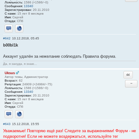
Лояльность:
1586 (+1586/−0)
Сообщения:
13340
Зарегистрирован:
20.11.2010
С нами:
15 лет 8 месяцев
Имя:
Сергей
Откуда:
СПб
Отправить личное сообщение
Сайт
#642
10.12.2018, 05:45
b00bl1k
Аккаунт удалён за нежелание соблюдать Правила форума.
Да, я зануда, я знаю...
Uksus
Ответи
Автор темы, Администратор
Возраст:
62
−
Репутация:
24909 (+24984/−75)
Лояльность:
1586 (+1586/−0)
Сообщения:
13340
Зарегистрирован:
20.11.2010
С нами:
15 лет 8 месяцев
Имя:
Сергей
Откуда:
СПб
Отправить личное сообщение
Сайт
#643
15.12.2018, 15:55
Уважаемые! Повторяю ещё раз! Следите за выражениями! Форум - не
подворотня! Если не можете воздержаться, используйте тег