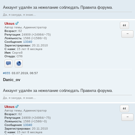
Аккаунт удалён за нежелание соблюдать Правила форума.
Да, я зануда, я знаю...
Uksus
Ответи
Автор темы, Администратор
Возраст:
62
−
Репутация:
24909 (+24984/−75)
Лояльность:
1586 (+1586/−0)
Сообщения:
13340
Зарегистрирован:
20.11.2010
С нами:
15 лет 8 месяцев
Имя:
Сергей
Откуда:
СПб
Отправить личное сообщение
Сайт
#655
03.07.2019, 06:57
Danic_ov
Аккаунт удалён за нежелание соблюдать Правила форума.
Да, я зануда, я знаю...
Uksus
Ответи
Автор темы, Администратор
Возраст:
62
−
Репутация:
24909 (+24984/−75)
Лояльность:
1586 (+1586/−0)
Сообщения:
13340
Зарегистрирован:
20.11.2010
С нами:
15 лет 8 месяцев