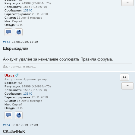
−
Репутация:
24909 (+24984/−75)
Лояльность:
1586 (+1586/−0)
Сообщения:
13340
Зарегистрирован:
20.11.2010
С нами:
15 лет 8 месяцев
Имя:
Сергей
Откуда:
СПб
Отправить личное сообщение
Сайт
#653
23.06.2019, 17:19
Шкрыкадлик
Аккаунт удалён за нежелание соблюдать Правила форума.
Да, я зануда, я знаю...
Uksus
Ответи
Автор темы, Администратор
Возраст:
62
−
Репутация:
24909 (+24984/−75)
Лояльность:
1586 (+1586/−0)
Сообщения:
13340
Зарегистрирован:
20.11.2010
С нами:
15 лет 8 месяцев
Имя:
Сергей
Откуда:
СПб
Отправить личное сообщение
Сайт
#654
03.07.2019, 05:39
CKa3o4HuK