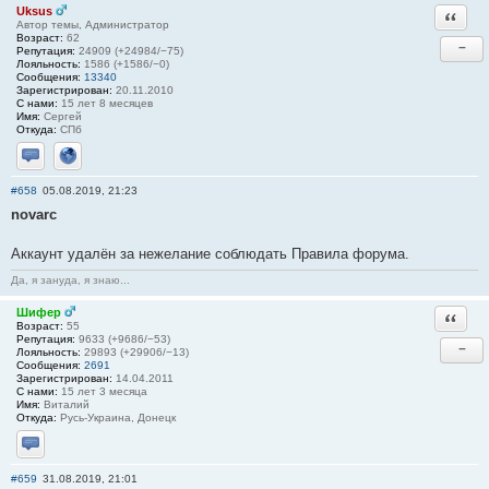
Uksus
Ответи
Автор темы, Администратор
Возраст:
62
−
Репутация:
24909 (+24984/−75)
Лояльность:
1586 (+1586/−0)
Сообщения:
13340
Зарегистрирован:
20.11.2010
С нами:
15 лет 8 месяцев
Имя:
Сергей
Откуда:
СПб
Отправить личное сообщение
Сайт
#658
05.08.2019, 21:23
novarc
Аккаунт удалён за нежелание соблюдать Правила форума.
Да, я зануда, я знаю...
Шифер
Ответи
Возраст:
55
Репутация:
9633 (+9686/−53)
−
Лояльность:
29893 (+29906/−13)
Сообщения:
2691
Зарегистрирован:
14.04.2011
С нами:
15 лет 3 месяца
Имя:
Виталий
Откуда:
Русь-Украина, Донецк
Отправить личное сообщение
#659
31.08.2019, 21:01