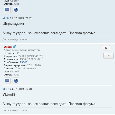
Имя:
Сергей
Откуда:
СПб
Отправить личное сообщение
Сайт
#656
19.07.2019, 21:23
Шкрыкадлик
Аккаунт удалён за нежелание соблюдать Правила форума.
Да, я зануда, я знаю...
Uksus
Ответи
Автор темы, Администратор
Возраст:
62
−
Репутация:
24909 (+24984/−75)
Лояльность:
1586 (+1586/−0)
Сообщения:
13340
Зарегистрирован:
20.11.2010
С нами:
15 лет 8 месяцев
Имя:
Сергей
Откуда:
СПб
Отправить личное сообщение
Сайт
#657
24.07.2019, 12:34
Vkbm89
Аккаунт удалён за нежелание соблюдать Правила форума.
Да, я зануда, я знаю...