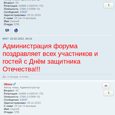
Возраст:
62
1
Репутация:
24899 (+24974/−75)
Лояльность:
1586 (+1586/−0)
Сообщения:
13337
Зарегистрирован:
20.11.2010
С нами:
15 лет 8 месяцев
Имя:
Сергей
Откуда:
СПб
Отправить личное сообщение
Сайт
#847
23.02.2022, 04:41
Администрация форума
поздравляет всех участников и
гостей с Днём защитника
Отечества!!!
Да, я зануда, я знаю...
Uksus
Ответи
Автор темы, Администратор
Возраст:
62
1
Репутация:
24899 (+24974/−75)
Лояльность:
1586 (+1586/−0)
Сообщения:
13337
Зарегистрирован:
20.11.2010
С нами:
15 лет 8 месяцев
Имя:
Сергей
Откуда:
СПб