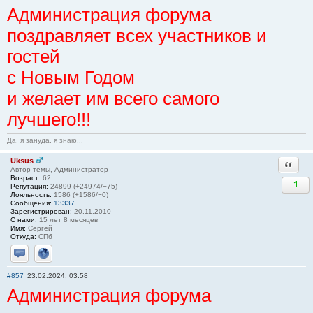
Администрация форума
поздравляет всех участников и
гостей
с Новым Годом
и желает им всего самого
лучшего!!!
Да, я зануда, я знаю...
Uksus
Ответи
Автор темы, Администратор
Возраст:
62
1
Репутация:
24899 (+24974/−75)
Лояльность:
1586 (+1586/−0)
Сообщения:
13337
Зарегистрирован:
20.11.2010
С нами:
15 лет 8 месяцев
Имя:
Сергей
Откуда:
СПб
Отправить личное сообщение
Сайт
#857
23.02.2024, 03:58
Администрация форума