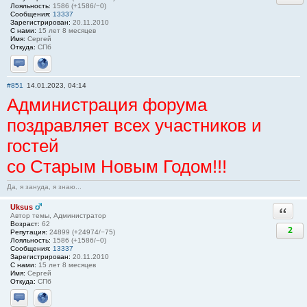
Лояльность:
1586 (+1586/−0)
Сообщения:
13337
Зарегистрирован:
20.11.2010
С нами:
15 лет 8 месяцев
Имя:
Сергей
Откуда:
СПб
Отправить личное сообщение
Сайт
#851
14.01.2023, 04:14
Администрация форума
поздравляет всех участников и
гостей
со Старым Новым Годом!!!
Да, я зануда, я знаю...
Uksus
Ответи
Автор темы, Администратор
Возраст:
62
2
Репутация:
24899 (+24974/−75)
Лояльность:
1586 (+1586/−0)
Сообщения:
13337
Зарегистрирован:
20.11.2010
С нами:
15 лет 8 месяцев
Имя:
Сергей
Откуда:
СПб