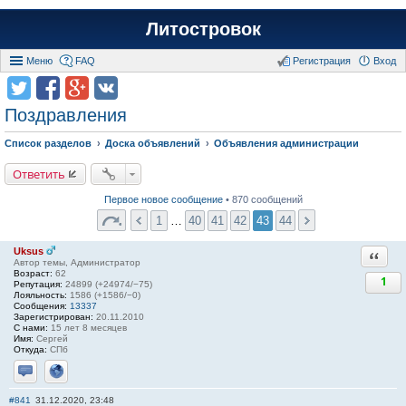
Литостровок
Меню
FAQ
Регистрация
Вход
Поздравления
Список разделов
Доска объявлений
Объявления администрации
Ответить
Первое новое сообщение
• 870 сообщений
1
…
40
41
42
43
44
Uksus
Ответи
Автор темы, Администратор
Возраст:
62
1
Репутация:
24899 (+24974/−75)
Лояльность:
1586 (+1586/−0)
Сообщения:
13337
Зарегистрирован:
20.11.2010
С нами:
15 лет 8 месяцев
Имя:
Сергей
Откуда:
СПб
Отправить личное сообщение
Сайт
#841
31.12.2020, 23:48