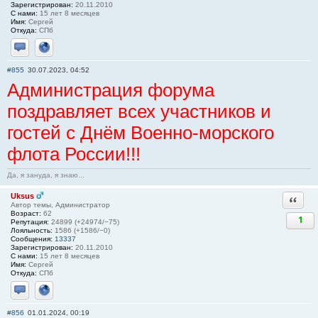
Зарегистрирован:
20.11.2010
С нами:
15 лет 8 месяцев
Имя:
Сергей
Откуда:
СПб
Отправить личное сообщение
Сайт
#855
30.07.2023, 04:52
Администрация форума
поздравляет всех участников и
гостей с Днём Военно-морского
флота России!!!
Да, я зануда, я знаю...
Uksus
Ответи
Автор темы, Администратор
Возраст:
62
1
Репутация:
24899 (+24974/−75)
Лояльность:
1586 (+1586/−0)
Сообщения:
13337
Зарегистрирован:
20.11.2010
С нами:
15 лет 8 месяцев
Имя:
Сергей
Откуда:
СПб
Отправить личное сообщение
Сайт
#856
01.01.2024, 00:19