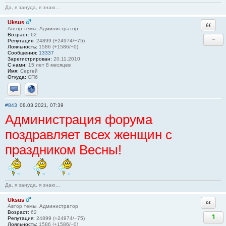
Да, я зануда, я знаю...
Uksus
Ответи
Автор темы, Администратор
Возраст:
62
−
Репутация:
24899 (+24974/−75)
Лояльность:
1586 (+1586/−0)
Сообщения:
13337
Зарегистрирован:
20.11.2010
С нами:
15 лет 8 месяцев
Имя:
Сергей
Откуда:
СПб
Отправить личное сообщение
Сайт
#843
08.03.2021, 07:39
Администрация форума
поздравляет всех женщин с
праздником Весны!
Да, я зануда, я знаю...
Uksus
Ответи
Автор темы, Администратор
Возраст:
62
1
Репутация:
24899 (+24974/−75)
Лояльность:
1586 (+1586/−0)