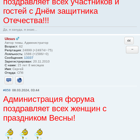
поздравляет всех участников и
гостей с Днём защитника
Отечества!!!
Да, я зануда, я знаю...
Uksus
Ответи
Автор темы, Администратор
Возраст:
62
−
Репутация:
24899 (+24974/−75)
Лояльность:
1586 (+1586/−0)
Сообщения:
13337
Зарегистрирован:
20.11.2010
С нами:
15 лет 8 месяцев
Имя:
Сергей
Откуда:
СПб
Отправить личное сообщение
Сайт
#858
08.03.2024, 03:44
Администрация форума
поздравляет всех женщин с
праздником Весны!