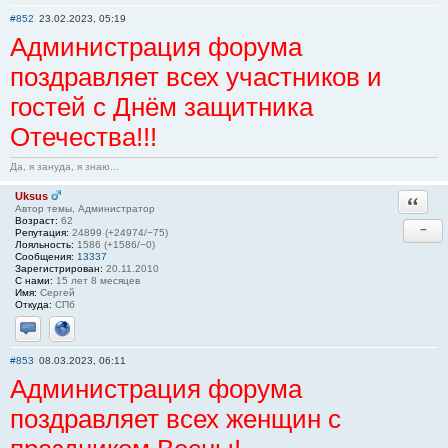
Отправить личное сообщение
Сайт
#852
23.02.2023, 05:19
Администрация форума
поздравляет всех участников и
гостей с Днём защитника
Отечества!!!
Да, я зануда, я знаю...
Uksus
Ответи
Автор темы, Администратор
Возраст:
62
−
Репутация:
24899 (+24974/−75)
Лояльность:
1586 (+1586/−0)
Сообщения:
13337
Зарегистрирован:
20.11.2010
С нами:
15 лет 8 месяцев
Имя:
Сергей
Откуда:
СПб
Отправить личное сообщение
Сайт
#853
08.03.2023, 06:11
Администрация форума
поздравляет всех женщин с