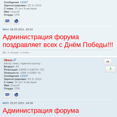
Сообщения:
13337
Зарегистрирован:
20.11.2010
С нами:
15 лет 8 месяцев
Имя:
Сергей
Откуда:
СПб
Отправить личное сообщение
Сайт
#844
09.05.2021, 06:52
Администрация форума
поздравляет всех с Днём Победы!!!
Да, я зануда, я знаю...
Uksus
Ответи
Автор темы, Администратор
Возраст:
62
1
Репутация:
24899 (+24974/−75)
Лояльность:
1586 (+1586/−0)
Сообщения:
13337
Зарегистрирован:
20.11.2010
С нами:
15 лет 8 месяцев
Имя:
Сергей
Откуда:
СПб
Отправить личное сообщение
Сайт
#845
25.07.2021, 09:39
Администрация форума