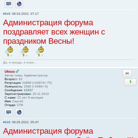
Отправить личное сообщение
Сайт
#848
08.03.2022, 07:17
Администрация форума
поздравляет всех женщин с
праздником Весны!
Да, я зануда, я знаю...
Uksus
Ответи
Автор темы, Администратор
Возраст:
62
1
Репутация:
24899 (+24974/−75)
Лояльность:
1586 (+1586/−0)
Сообщения:
13337
Зарегистрирован:
20.11.2010
С нами:
15 лет 8 месяцев
Имя:
Сергей
Откуда:
СПб
Отправить личное сообщение
Сайт
#849
09.05.2022, 05:47
Администрация форума