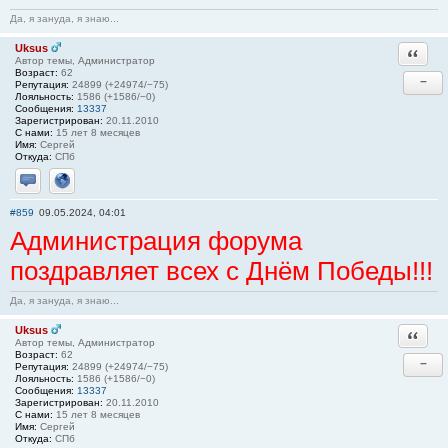
Да, я зануда, я знаю...
Uksus
Ответи
Автор темы, Администратор
Возраст:
62
−
Репутация:
24899 (+24974/−75)
Лояльность:
1586 (+1586/−0)
Сообщения:
13337
Зарегистрирован:
20.11.2010
С нами:
15 лет 8 месяцев
Имя:
Сергей
Откуда:
СПб
Отправить личное сообщение
Сайт
#859
09.05.2024, 04:01
Администрация форума
поздравляет всех с Днём Победы!!!
Да, я зануда, я знаю...
Uksus
Ответи
Автор темы, Администратор
Возраст:
62
−
Репутация:
24899 (+24974/−75)
Лояльность:
1586 (+1586/−0)
Сообщения:
13337
Зарегистрирован:
20.11.2010
С нами:
15 лет 8 месяцев
Имя:
Сергей
Откуда:
СПб