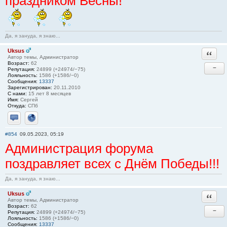
праздником Весны!
Да, я зануда, я знаю...
Uksus
Ответи
Автор темы, Администратор
Возраст:
62
−
Репутация:
24899 (+24974/−75)
Лояльность:
1586 (+1586/−0)
Сообщения:
13337
Зарегистрирован:
20.11.2010
С нами:
15 лет 8 месяцев
Имя:
Сергей
Откуда:
СПб
Отправить личное сообщение
Сайт
#854
09.05.2023, 05:19
Администрация форума
поздравляет всех с Днём Победы!!!
Да, я зануда, я знаю...
Uksus
Ответи
Автор темы, Администратор
Возраст:
62
−
Репутация:
24899 (+24974/−75)
Лояльность:
1586 (+1586/−0)
Сообщения:
13337