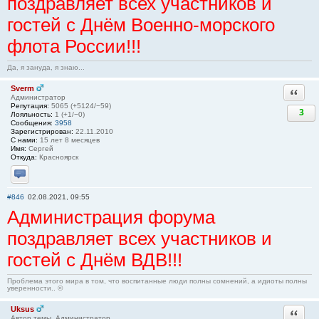
поздравляет всех участников и
гостей с Днём Военно-морского
флота России!!!
Да, я зануда, я знаю...
Sverm
Ответи
Администратор
Репутация:
5065 (+5124/−59)
3
Лояльность:
1 (+1/−0)
Сообщения:
3958
Зарегистрирован:
22.11.2010
С нами:
15 лет 8 месяцев
Имя:
Сергей
Откуда:
Красноярск
Отправить личное сообщение
#846
02.08.2021, 09:55
Администрация форума
поздравляет всех участников и
гостей с Днём ВДВ!!!
Проблема этого мира в том, что воспитанные люди полны сомнений, а идиоты полны
уверенности.. ©
Uksus
Ответи
Автор темы, Администратор