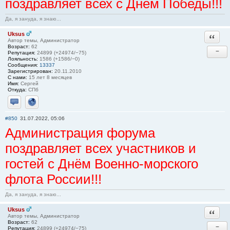
поздравляет всех с Днём Победы!!!
Да, я зануда, я знаю...
Uksus
Ответи
Автор темы, Администратор
Возраст:
62
−
Репутация:
24899 (+24974/−75)
Лояльность:
1586 (+1586/−0)
Сообщения:
13337
Зарегистрирован:
20.11.2010
С нами:
15 лет 8 месяцев
Имя:
Сергей
Откуда:
СПб
Отправить личное сообщение
Сайт
#850
31.07.2022, 05:06
Администрация форума
поздравляет всех участников и
гостей с Днём Военно-морского
флота России!!!
Да, я зануда, я знаю...
Uksus
Ответи
Автор темы, Администратор
Возраст:
62
−
Репутация:
24899 (+24974/−75)