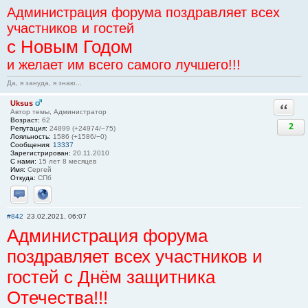
Администрация форума поздравляет всех
участников и гостей
с Новым Годом
и желает им всего самого лучшего!!!
Да, я зануда, я знаю...
Uksus
Ответи
Автор темы, Администратор
Возраст:
62
2
Репутация:
24899 (+24974/−75)
Лояльность:
1586 (+1586/−0)
Сообщения:
13337
Зарегистрирован:
20.11.2010
С нами:
15 лет 8 месяцев
Имя:
Сергей
Откуда:
СПб
Отправить личное сообщение
Сайт
#842
23.02.2021, 06:07
Администрация форума
поздравляет всех участников и
гостей с Днём защитника
Отечества!!!