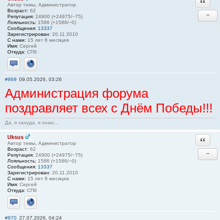
Ответи
Автор темы, Администратор
Возраст:
62
−
Репутация:
24900 (+24975/−75)
Лояльность:
1586 (+1586/−0)
Сообщения:
13337
Зарегистрирован:
20.11.2010
С нами:
15 лет 8 месяцев
Имя:
Сергей
Откуда:
СПб
Отправить личное сообщение
Сайт
#869
09.05.2026, 03:26
Администрация форума
поздравляет всех с Днём Победы!!!
Да, я зануда, я знаю...
Uksus
Ответи
Автор темы, Администратор
Возраст:
62
−
Репутация:
24900 (+24975/−75)
Лояльность:
1586 (+1586/−0)
Сообщения:
13337
Зарегистрирован:
20.11.2010
С нами:
15 лет 8 месяцев
Имя:
Сергей
Откуда:
СПб
Отправить личное сообщение
Сайт
#870
27.07.2026, 04:24