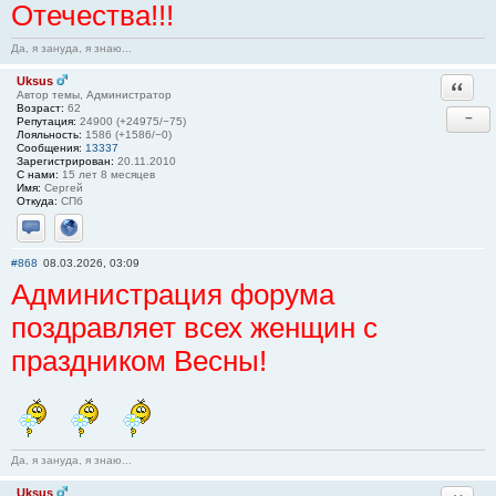
Отечества!!!
Да, я зануда, я знаю...
Uksus
Ответи
Автор темы, Администратор
Возраст:
62
−
Репутация:
24900 (+24975/−75)
Лояльность:
1586 (+1586/−0)
Сообщения:
13337
Зарегистрирован:
20.11.2010
С нами:
15 лет 8 месяцев
Имя:
Сергей
Откуда:
СПб
Отправить личное сообщение
Сайт
#868
08.03.2026, 03:09
Администрация форума
поздравляет всех женщин с
праздником Весны!
Да, я зануда, я знаю...
Uksus