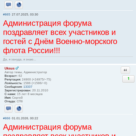
Отправить личное сообщение
Сайт
#865
27.07.2025, 03:30
Администрация форума
поздравляет всех участников и
гостей с Днём Военно-морского
флота России!!!
Да, я зануда, я знаю...
Uksus
Ответи
Автор темы, Администратор
Возраст:
62
1
Репутация:
24900 (+24975/−75)
Лояльность:
1586 (+1586/−0)
Сообщения:
13337
Зарегистрирован:
20.11.2010
С нами:
15 лет 8 месяцев
Имя:
Сергей
Откуда:
СПб
Отправить личное сообщение
Сайт
#866
01.01.2026, 00:22
Администрация форума