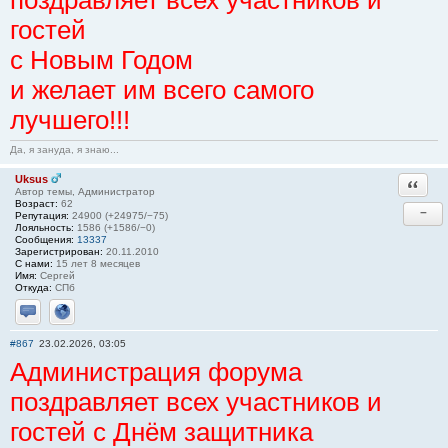
поздравляет всех участников и
гостей
с Новым Годом
и желает им всего самого
лучшего!!!
Да, я зануда, я знаю...
Uksus
Ответи
Автор темы, Администратор
Возраст:
62
−
Репутация:
24900 (+24975/−75)
Лояльность:
1586 (+1586/−0)
Сообщения:
13337
Зарегистрирован:
20.11.2010
С нами:
15 лет 8 месяцев
Имя:
Сергей
Откуда:
СПб
Отправить личное сообщение
Сайт
#867
23.02.2026, 03:05
Администрация форума
поздравляет всех участников и
гостей с Днём защитника