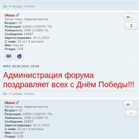
Да, я зануда, я знаю...
Uksus
Ответи
Автор темы, Администратор
Возраст:
62
2
Репутация:
24900 (+24975/−75)
Лояльность:
1586 (+1586/−0)
Сообщения:
13337
Зарегистрирован:
20.11.2010
С нами:
15 лет 8 месяцев
Имя:
Сергей
Откуда:
СПб
Отправить личное сообщение
Сайт
#864
09.05.2025, 03:09
Администрация форума
поздравляет всех с Днём Победы!!!
Да, я зануда, я знаю...
Uksus
Ответи
Автор темы, Администратор
Возраст:
62
−
Репутация:
24900 (+24975/−75)
Лояльность:
1586 (+1586/−0)
Сообщения:
13337
Зарегистрирован:
20.11.2010
С нами:
15 лет 8 месяцев
Имя:
Сергей
Откуда:
СПб