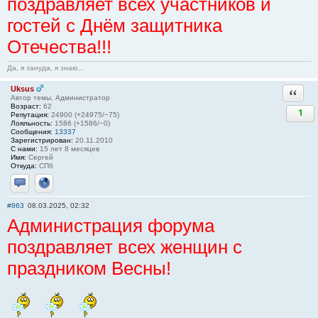
поздравляет всех участников и
гостей с Днём защитника
Отечества!!!
Да, я зануда, я знаю...
Uksus
Ответи
Автор темы, Администратор
Возраст:
62
1
Репутация:
24900 (+24975/−75)
Лояльность:
1586 (+1586/−0)
Сообщения:
13337
Зарегистрирован:
20.11.2010
С нами:
15 лет 8 месяцев
Имя:
Сергей
Откуда:
СПб
Отправить личное сообщение
Сайт
#863
08.03.2025, 02:32
Администрация форума
поздравляет всех женщин с
праздником Весны!