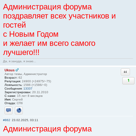
Администрация форума
поздравляет всех участников и
гостей
с Новым Годом
и желает им всего самого
лучшего!!!
Да, я зануда, я знаю...
Uksus
Ответи
Автор темы, Администратор
Возраст:
62
1
Репутация:
24900 (+24975/−75)
Лояльность:
1586 (+1586/−0)
Сообщения:
13337
Зарегистрирован:
20.11.2010
С нами:
15 лет 8 месяцев
Имя:
Сергей
Откуда:
СПб
Отправить личное сообщение
Сайт
#862
23.02.2025, 03:11
Администрация форума