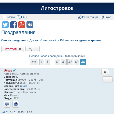
Литостровок
Меню
FAQ
Регистрация
Вход
Поздравления
Список разделов
Доска объявлений
Объявления администрации
Ответить
Первое новое сообщение
• 870 сообщений
1
…
40
41
42
43
44
Uksus
Ответи
Автор темы, Администратор
Возраст:
62
−
Репутация:
24900 (+24975/−75)
Лояльность:
1586 (+1586/−0)
Сообщения:
13337
Зарегистрирован:
20.11.2010
С нами:
15 лет 8 месяцев
Имя:
Сергей
Откуда:
СПб
Отправить личное сообщение
Сайт
#861
01.01.2025, 17:05