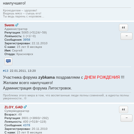
наилучшего!
Крокодилам – здорово!
Видишь мясо – съешь его!
Ты ведь парень с норовом…
Sverm
Ответи
Администратор
Репутация:
5065 (+5124/−59)
−
Лояльность:
1 (+1/−0)
Сообщения:
3958
Зарегистрирован:
22.11.2010
С нами:
15 лет 8 месяцев
Имя:
Сергей
Откуда:
Красноярск
Отправить личное сообщение
#13
22.01.2011, 13:20
Участника форума
zybkama
поздравляем с
ДНЕМ РОЖДЕНИЯ
!!!
Желаем всего наилучшего!
Администрация форума Литостровок.
Проблема этого мира в том, что воспитанные люди полны сомнений, а идиоты полны
уверенности.. ©
ZLOY_GAD
Ответи
Супермодератор
Возраст:
49
−
Репутация:
3601 (+3893/−292)
Лояльность:
400 (+519/−119)
Сообщения:
4378
Зарегистрирован:
20.11.2010
С нами:
15 лет 8 месяцев