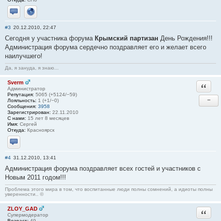
Отправить личное сообщение
Сайт
#3
20.12.2010, 22:47
Сегодня у участника форума
Крымский партизан
День Рождения!!!
Администрация форума сердечно поздравляет его и желает всего
наилучшего!
Да, я зануда, я знаю...
Sverm
Ответи
Администратор
Репутация:
5065 (+5124/−59)
−
Лояльность:
1 (+1/−0)
Сообщения:
3958
Зарегистрирован:
22.11.2010
С нами:
15 лет 8 месяцев
Имя:
Сергей
Откуда:
Красноярск
Отправить личное сообщение
#4
31.12.2010, 13:41
Администрация форума поздравляет всех гостей и участников с
Новым 2011 годом!!!
Проблема этого мира в том, что воспитанные люди полны сомнений, а идиоты полны
уверенности.. ©
ZLOY_GAD
Ответи
Супермодератор
Возраст:
49