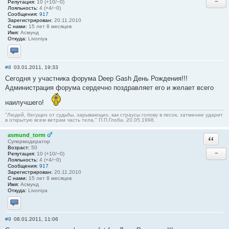
−
Репутация:
10 (+10/−0)
Лояльность:
4 (+4/−0)
Сообщения:
917
Зарегистрирован:
20.11.2010
С нами:
15 лет 8 месяцев
Имя:
Асмунд
Откуда:
Livoniya
Отправить личное сообщение
#8
03.01.2011, 19:33
Сегодня у участника форума Deep Gash День Рождения!!!
Администрация форума сердечно поздравляет его и желает всего
наилучшего!
"Людей, бегущих от судьбы, зарывающих, как страусы голову в песок, затмение ударит
в открытую всем ветрам часть тела." П.П.Глоба. 20.05.1998.
asmund_torm
Ответи
Супермодератор
Возраст:
50
−
Репутация:
10 (+10/−0)
Лояльность:
4 (+4/−0)
Сообщения:
917
Зарегистрирован:
20.11.2010
С нами:
15 лет 8 месяцев
Имя:
Асмунд
Откуда:
Livoniya
Отправить личное сообщение
#9
08.01.2011, 11:06