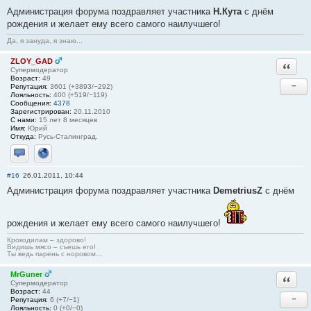
Администрация форума поздравляет участника
Н.Кута
с днём
рождения и желает ему всего самого наилучшего!
Да, я зануда, я знаю...
ZLOY_GAD
Ответи
Супермодератор
Возраст:
49
−
Репутация:
3601 (+3893/−292)
Лояльность:
400 (+519/−119)
Сообщения:
4378
Зарегистрирован:
20.11.2010
С нами:
15 лет 8 месяцев
Имя:
Юрий
Откуда:
Русь-Сталинград.
Отправить личное сообщение
Сайт
#16
26.01.2011, 10:44
Администрация форума поздравляет участника
DemetriusZ
с днём
рождения и желает ему всего самого наилучшего!
Крокодилам – здорово!
Видишь мясо – съешь его!
Ты ведь парень с норовом…
MrGuner
Ответи
Супермодератор
Возраст:
44
−
Репутация:
6 (+7/−1)
Лояльность:
0 (+0/−0)