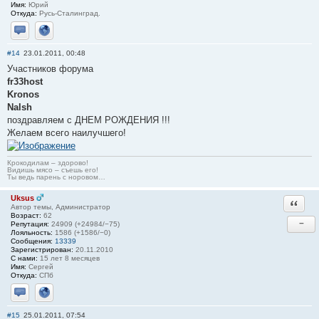
Имя:
Юрий
Откуда:
Русь-Сталинград.
Отправить личное сообщение
Сайт
#14
23.01.2011, 00:48
Участников форума
fr33host
Kronos
Nalsh
поздравляем с ДНЕМ РОЖДЕНИЯ !!!
Желаем всего наилучшего!
Крокодилам – здорово!
Видишь мясо – съешь его!
Ты ведь парень с норовом…
Uksus
Ответи
Автор темы, Администратор
Возраст:
62
−
Репутация:
24909 (+24984/−75)
Лояльность:
1586 (+1586/−0)
Сообщения:
13339
Зарегистрирован:
20.11.2010
С нами:
15 лет 8 месяцев
Имя:
Сергей
Откуда:
СПб
Отправить личное сообщение
Сайт
#15
25.01.2011, 07:54