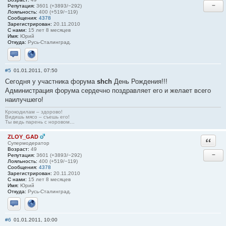
−
Репутация:
3601 (+3893/−292)
Лояльность:
400 (+519/−119)
Сообщения:
4378
Зарегистрирован:
20.11.2010
С нами:
15 лет 8 месяцев
Имя:
Юрий
Откуда:
Русь-Сталинград.
Отправить личное сообщение
Сайт
#5
01.01.2011, 07:50
Сегодня у участника форума
shch
День Рождения!!!
Администрация форума сердечно поздравляет его и желает всего
наилучшего!
Крокодилам – здорово!
Видишь мясо – съешь его!
Ты ведь парень с норовом…
ZLOY_GAD
Ответи
Супермодератор
Возраст:
49
−
Репутация:
3601 (+3893/−292)
Лояльность:
400 (+519/−119)
Сообщения:
4378
Зарегистрирован:
20.11.2010
С нами:
15 лет 8 месяцев
Имя:
Юрий
Откуда:
Русь-Сталинград.
Отправить личное сообщение
Сайт
#6
01.01.2011, 10:00