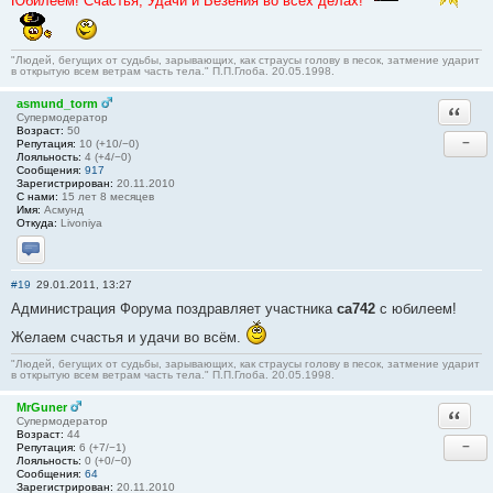
Юбилеем! Счастья, Удачи и Везения во всех делах!
"Людей, бегущих от судьбы, зарывающих, как страусы голову в песок, затмение ударит
в открытую всем ветрам часть тела." П.П.Глоба. 20.05.1998.
asmund_torm
Ответи
Супермодератор
Возраст:
50
−
Репутация:
10 (+10/−0)
Лояльность:
4 (+4/−0)
Сообщения:
917
Зарегистрирован:
20.11.2010
С нами:
15 лет 8 месяцев
Имя:
Асмунд
Откуда:
Livoniya
Отправить личное сообщение
#19
29.01.2011, 13:27
Администрация Форума поздравляет участника
ca742
с юбилеем!
Желаем счастья и удачи во всём.
"Людей, бегущих от судьбы, зарывающих, как страусы голову в песок, затмение ударит
в открытую всем ветрам часть тела." П.П.Глоба. 20.05.1998.
MrGuner
Ответи
Супермодератор
Возраст:
44
−
Репутация:
6 (+7/−1)
Лояльность:
0 (+0/−0)
Сообщения:
64
Зарегистрирован:
20.11.2010