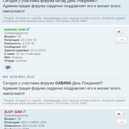
Сегодня у участника форума fat-fag День Рождения!!!
Администрация форума сердечно поздравляет его и желает всего
наилучшего!
"Людей, бегущих от судьбы, зарывающих, как страусы голову в песок, затмение ударит
в открытую всем ветрам часть тела." П.П.Глоба. 20.05.1998.
asmund_torm
Ответи
Супермодератор
Возраст:
50
−
Репутация:
10 (+10/−0)
Лояльность:
4 (+4/−0)
Сообщения:
917
Зарегистрирован:
20.11.2010
С нами:
15 лет 8 месяцев
Имя:
Асмунд
Откуда:
Livoniya
Отправить личное сообщение
#10
12.01.2011, 15:21
Сегодня у участника форума
GABANA
День Рождения!!!
Администрация форума сердечно поздравляет его и желает всего
наилучшего!
"Людей, бегущих от судьбы, зарывающих, как страусы голову в песок, затмение ударит
в открытую всем ветрам часть тела." П.П.Глоба. 20.05.1998.
ZLOY_GAD
Ответи
Супермодератор
Возраст:
49
−
Репутация:
3601 (+3893/−292)
Лояльность:
400 (+519/−119)