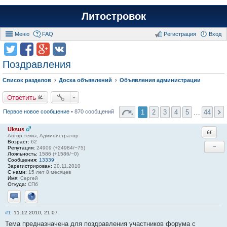
Литостровок
Меню
FAQ
Регистрация
Вход
Поздравления
Список разделов
Доска объявлений
Объявления администрации
Ответить
1
2
3
4
5
…
44
Первое новое сообщение
• 870 сообщений
Uksus
Ответи
Автор темы, Администратор
Возраст:
62
−
Репутация:
24909 (+24984/−75)
Лояльность:
1586 (+1586/−0)
Сообщения:
13339
Зарегистрирован:
20.11.2010
С нами:
15 лет 8 месяцев
Имя:
Сергей
Откуда:
СПб
Отправить личное сообщение
Сайт
#1
11.12.2010, 21:07
Тема предназначена для поздравления участников форума с