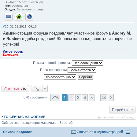
С нами:
15 лет 8 месяцев
Имя:
Александр
Откуда:
Запасная столица
Отправить личное сообщение
ICQ
Сайт
#20
31.01.2011, 09:16
Администрация форума поздравляет участников форума
Andrey M.
и
Rustem
с днём рождения! Желаем здоровья, счастья и творческих
успехов!
Литостровок
Камрадио
Показать сообщения за:
Поле сортировки
Ответить
1
2
3
4
5
…
44
870 сообщений
Перейти
КТО СЕЙЧАС НА ФОРУМЕ
(по активности за 5 минут)
Сейчас этот раздел просматривают: 6 гостей
Список разделов
Связаться с администрацией