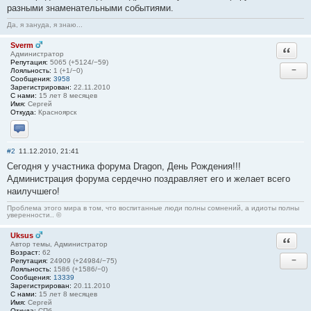
разными знаменательными событиями.
Да, я зануда, я знаю...
Sverm
Ответи
Администратор
Репутация:
5065 (+5124/−59)
−
Лояльность:
1 (+1/−0)
Сообщения:
3958
Зарегистрирован:
22.11.2010
С нами:
15 лет 8 месяцев
Имя:
Сергей
Откуда:
Красноярск
Отправить личное сообщение
#2
11.12.2010, 21:41
Сегодня у участника форума Dragon, День Рождения!!!
Администрация форума сердечно поздравляет его и желает всего
наилучшего!
Проблема этого мира в том, что воспитанные люди полны сомнений, а идиоты полны
уверенности.. ©
Uksus
Ответи
Автор темы, Администратор
Возраст:
62
−
Репутация:
24909 (+24984/−75)
Лояльность:
1586 (+1586/−0)
Сообщения:
13339
Зарегистрирован:
20.11.2010
С нами:
15 лет 8 месяцев
Имя:
Сергей
Откуда:
СПб