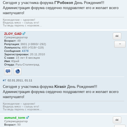
Сегодня у участника форума
Г'Робокоп
День Рождения!!!
Администрация форума сердечно поздравляет его и желает всего
наилучшего!
Крокодилам – здорово!
Видишь мясо – съешь его!
Ты ведь парень с норовом…
ZLOY_GAD
Ответи
Супермодератор
Возраст:
49
−
Репутация:
3601 (+3893/−292)
Лояльность:
400 (+519/−119)
Сообщения:
4378
Зарегистрирован:
20.11.2010
С нами:
15 лет 8 месяцев
Имя:
Юрий
Откуда:
Русь-Сталинград.
Отправить личное сообщение
Сайт
#7
02.01.2011, 01:11
Сегодня у участника форума
Kirasir
День Рождения!!!
Администрация форума сердечно поздравляет его и желает всего
наилучшего!
Крокодилам – здорово!
Видишь мясо – съешь его!
Ты ведь парень с норовом…
asmund_torm
Ответи
Супермодератор
Возраст:
50