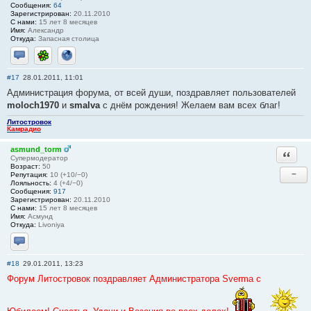
Сообщения:
64
Зарегистрирован:
20.11.2010
С нами:
15 лет 8 месяцев
Имя:
Александр
Откуда:
Запасная столица
Отправить личное сообщение
ICQ
Сайт
#17
28.01.2011, 11:01
Администрация форума, от всей души, поздравляет пользователей
moloch1970
и
smalva
с днём рождения! Желаем вам всех благ!
Литостровок
Камрадио
asmund_torm
Ответи
Супермодератор
Возраст:
50
−
Репутация:
10 (+10/−0)
Лояльность:
4 (+4/−0)
Сообщения:
917
Зарегистрирован:
20.11.2010
С нами:
15 лет 8 месяцев
Имя:
Асмунд
Откуда:
Livoniya
Отправить личное сообщение
#18
29.01.2011, 13:23
Форум Литостровок поздравляет Администратора Svermа с