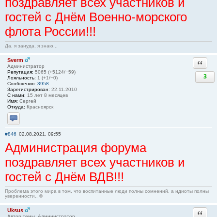
поздравляет всех участников и
гостей с Днём Военно-морского
флота России!!!
Да, я зануда, я знаю...
Sverm
Ответи
Администратор
Репутация:
5065 (+5124/−59)
3
Лояльность:
1 (+1/−0)
Сообщения:
3958
Зарегистрирован:
22.11.2010
С нами:
15 лет 8 месяцев
Имя:
Сергей
Откуда:
Красноярск
Отправить личное сообщение
#846
02.08.2021, 09:55
Администрация форума
поздравляет всех участников и
гостей с Днём ВДВ!!!
Проблема этого мира в том, что воспитанные люди полны сомнений, а идиоты полны
уверенности.. ©
Uksus
Ответи
Автор темы, Администратор