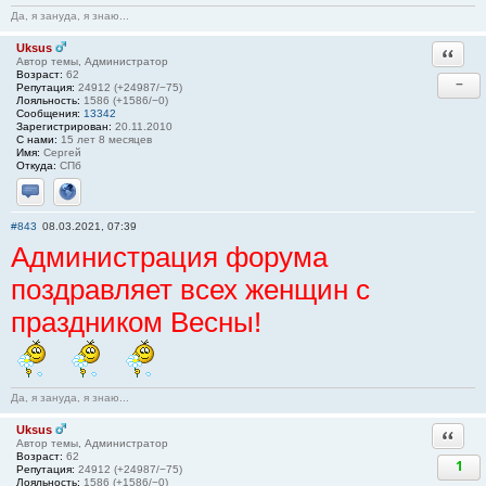
Да, я зануда, я знаю...
Uksus
Ответи
Автор темы, Администратор
Возраст:
62
−
Репутация:
24912 (+24987/−75)
Лояльность:
1586 (+1586/−0)
Сообщения:
13342
Зарегистрирован:
20.11.2010
С нами:
15 лет 8 месяцев
Имя:
Сергей
Откуда:
СПб
Отправить личное сообщение
Сайт
#843
08.03.2021, 07:39
Администрация форума
поздравляет всех женщин с
праздником Весны!
Да, я зануда, я знаю...
Uksus
Ответи
Автор темы, Администратор
Возраст:
62
1
Репутация:
24912 (+24987/−75)
Лояльность:
1586 (+1586/−0)