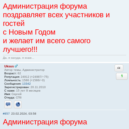
Администрация форума
поздравляет всех участников и
гостей
с Новым Годом
и желает им всего самого
лучшего!!!
Да, я зануда, я знаю...
Uksus
Ответи
Автор темы, Администратор
Возраст:
62
1
Репутация:
24912 (+24987/−75)
Лояльность:
1586 (+1586/−0)
Сообщения:
13342
Зарегистрирован:
20.11.2010
С нами:
15 лет 8 месяцев
Имя:
Сергей
Откуда:
СПб
Отправить личное сообщение
Сайт
#857
23.02.2024, 03:58
Администрация форума