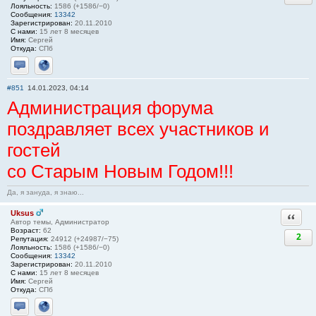
Лояльность:
1586 (+1586/−0)
Сообщения:
13342
Зарегистрирован:
20.11.2010
С нами:
15 лет 8 месяцев
Имя:
Сергей
Откуда:
СПб
Отправить личное сообщение
Сайт
#851
14.01.2023, 04:14
Администрация форума
поздравляет всех участников и
гостей
со Старым Новым Годом!!!
Да, я зануда, я знаю...
Uksus
Ответи
Автор темы, Администратор
Возраст:
62
2
Репутация:
24912 (+24987/−75)
Лояльность:
1586 (+1586/−0)
Сообщения:
13342
Зарегистрирован:
20.11.2010
С нами:
15 лет 8 месяцев
Имя:
Сергей
Откуда:
СПб