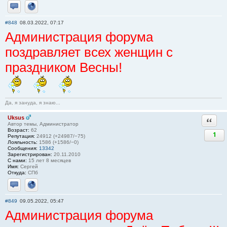
Отправить личное сообщение
Сайт
#848
08.03.2022, 07:17
Администрация форума
поздравляет всех женщин с
праздником Весны!
Да, я зануда, я знаю...
Uksus
Ответи
Автор темы, Администратор
Возраст:
62
1
Репутация:
24912 (+24987/−75)
Лояльность:
1586 (+1586/−0)
Сообщения:
13342
Зарегистрирован:
20.11.2010
С нами:
15 лет 8 месяцев
Имя:
Сергей
Откуда:
СПб
Отправить личное сообщение
Сайт
#849
09.05.2022, 05:47
Администрация форума