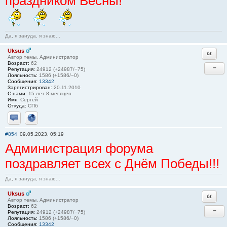
праздником Весны!
Да, я зануда, я знаю...
Uksus
Ответи
Автор темы, Администратор
Возраст:
62
−
Репутация:
24912 (+24987/−75)
Лояльность:
1586 (+1586/−0)
Сообщения:
13342
Зарегистрирован:
20.11.2010
С нами:
15 лет 8 месяцев
Имя:
Сергей
Откуда:
СПб
Отправить личное сообщение
Сайт
#854
09.05.2023, 05:19
Администрация форума
поздравляет всех с Днём Победы!!!
Да, я зануда, я знаю...
Uksus
Ответи
Автор темы, Администратор
Возраст:
62
−
Репутация:
24912 (+24987/−75)
Лояльность:
1586 (+1586/−0)
Сообщения:
13342