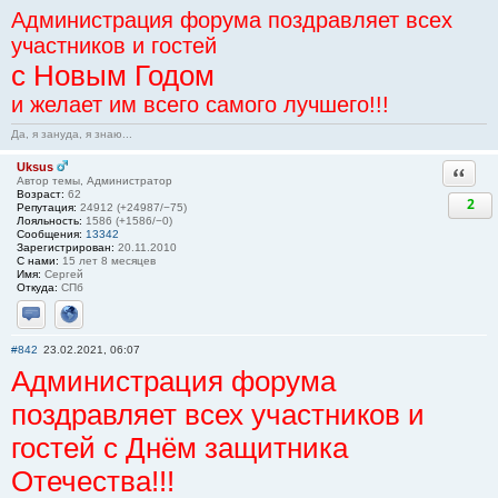
Администрация форума поздравляет всех
участников и гостей
с Новым Годом
и желает им всего самого лучшего!!!
Да, я зануда, я знаю...
Uksus
Ответи
Автор темы, Администратор
Возраст:
62
2
Репутация:
24912 (+24987/−75)
Лояльность:
1586 (+1586/−0)
Сообщения:
13342
Зарегистрирован:
20.11.2010
С нами:
15 лет 8 месяцев
Имя:
Сергей
Откуда:
СПб
Отправить личное сообщение
Сайт
#842
23.02.2021, 06:07
Администрация форума
поздравляет всех участников и
гостей с Днём защитника
Отечества!!!