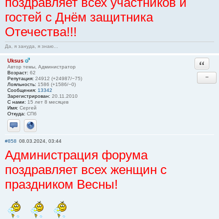
поздравляет всех участников и
гостей с Днём защитника
Отечества!!!
Да, я зануда, я знаю...
Uksus
Ответи
Автор темы, Администратор
Возраст:
62
−
Репутация:
24912 (+24987/−75)
Лояльность:
1586 (+1586/−0)
Сообщения:
13342
Зарегистрирован:
20.11.2010
С нами:
15 лет 8 месяцев
Имя:
Сергей
Откуда:
СПб
Отправить личное сообщение
Сайт
#858
08.03.2024, 03:44
Администрация форума
поздравляет всех женщин с
праздником Весны!