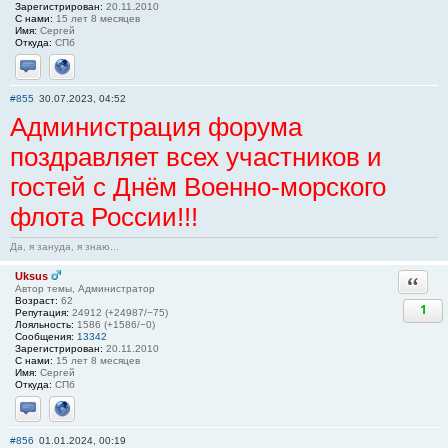
Зарегистрирован:
20.11.2010
С нами:
15 лет 8 месяцев
Имя:
Сергей
Откуда:
СПб
Отправить личное сообщение
Сайт
#855
30.07.2023, 04:52
Администрация форума
поздравляет всех участников и
гостей с Днём Военно-морского
флота России!!!
Да, я зануда, я знаю...
Uksus
Ответи
Автор темы, Администратор
Возраст:
62
1
Репутация:
24912 (+24987/−75)
Лояльность:
1586 (+1586/−0)
Сообщения:
13342
Зарегистрирован:
20.11.2010
С нами:
15 лет 8 месяцев
Имя:
Сергей
Откуда:
СПб
Отправить личное сообщение
Сайт
#856
01.01.2024, 00:19