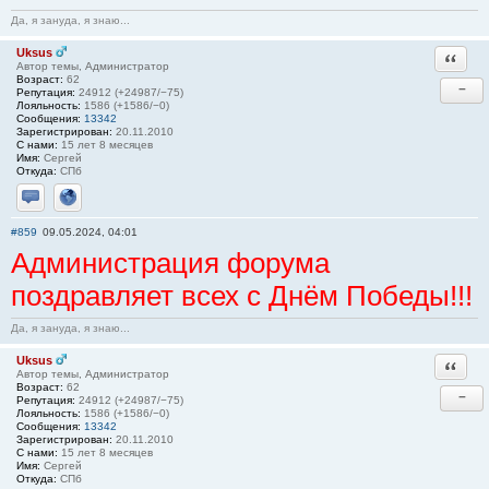
Да, я зануда, я знаю...
Uksus
Ответи
Автор темы, Администратор
Возраст:
62
−
Репутация:
24912 (+24987/−75)
Лояльность:
1586 (+1586/−0)
Сообщения:
13342
Зарегистрирован:
20.11.2010
С нами:
15 лет 8 месяцев
Имя:
Сергей
Откуда:
СПб
Отправить личное сообщение
Сайт
#859
09.05.2024, 04:01
Администрация форума
поздравляет всех с Днём Победы!!!
Да, я зануда, я знаю...
Uksus
Ответи
Автор темы, Администратор
Возраст:
62
−
Репутация:
24912 (+24987/−75)
Лояльность:
1586 (+1586/−0)
Сообщения:
13342
Зарегистрирован:
20.11.2010
С нами:
15 лет 8 месяцев
Имя:
Сергей
Откуда:
СПб