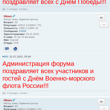
поздравляет всех с Днём Победы!!!
Да, я зануда, я знаю...
Uksus
Ответи
Автор темы, Администратор
Возраст:
62
−
Репутация:
24912 (+24987/−75)
Лояльность:
1586 (+1586/−0)
Сообщения:
13342
Зарегистрирован:
20.11.2010
С нами:
15 лет 8 месяцев
Имя:
Сергей
Откуда:
СПб
Отправить личное сообщение
Сайт
#850
31.07.2022, 05:06
Администрация форума
поздравляет всех участников и
гостей с Днём Военно-морского
флота России!!!
Да, я зануда, я знаю...
Uksus
Ответи
Автор темы, Администратор
Возраст:
62
−
Репутация:
24912 (+24987/−75)