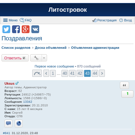
Литостровок
Меню
FAQ
Регистрация
Вход
Поздравления
Список разделов
Доска объявлений
Объявления администрации
Ответить
Первое новое сообщение
• 870 сообщений
1
…
40
41
42
43
44
Uksus
Ответи
Автор темы, Администратор
Возраст:
62
1
Репутация:
24912 (+24987/−75)
Лояльность:
1586 (+1586/−0)
Сообщения:
13342
Зарегистрирован:
20.11.2010
С нами:
15 лет 8 месяцев
Имя:
Сергей
Откуда:
СПб
Отправить личное сообщение
Сайт
#841
31.12.2020, 23:48