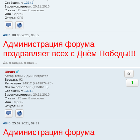
Сообщения:
13342
Зарегистрирован:
20.11.2010
С нами:
15 лет 8 месяцев
Имя:
Сергей
Откуда:
СПб
Отправить личное сообщение
Сайт
#844
09.05.2021, 06:52
Администрация форума
поздравляет всех с Днём Победы!!!
Да, я зануда, я знаю...
Uksus
Ответи
Автор темы, Администратор
Возраст:
62
1
Репутация:
24912 (+24987/−75)
Лояльность:
1586 (+1586/−0)
Сообщения:
13342
Зарегистрирован:
20.11.2010
С нами:
15 лет 8 месяцев
Имя:
Сергей
Откуда:
СПб
Отправить личное сообщение
Сайт
#845
25.07.2021, 09:39
Администрация форума