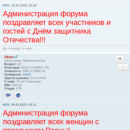
Отправить личное сообщение
Сайт
#852
23.02.2023, 05:19
Администрация форума
поздравляет всех участников и
гостей с Днём защитника
Отечества!!!
Да, я зануда, я знаю...
Uksus
Ответи
Автор темы, Администратор
Возраст:
62
−
Репутация:
24912 (+24987/−75)
Лояльность:
1586 (+1586/−0)
Сообщения:
13342
Зарегистрирован:
20.11.2010
С нами:
15 лет 8 месяцев
Имя:
Сергей
Откуда:
СПб
Отправить личное сообщение
Сайт
#853
08.03.2023, 06:11
Администрация форума
поздравляет всех женщин с