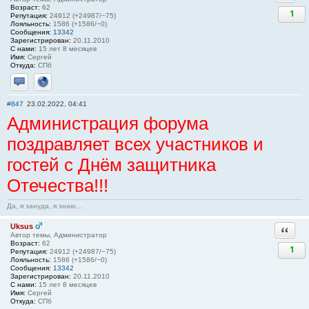
Возраст:
62
1
Репутация:
24912 (+24987/−75)
Лояльность:
1586 (+1586/−0)
Сообщения:
13342
Зарегистрирован:
20.11.2010
С нами:
15 лет 8 месяцев
Имя:
Сергей
Откуда:
СПб
Отправить личное сообщение
Сайт
#847
23.02.2022, 04:41
Администрация форума
поздравляет всех участников и
гостей с Днём защитника
Отечества!!!
Да, я зануда, я знаю...
Uksus
Ответи
Автор темы, Администратор
Возраст:
62
1
Репутация:
24912 (+24987/−75)
Лояльность:
1586 (+1586/−0)
Сообщения:
13342
Зарегистрирован:
20.11.2010
С нами:
15 лет 8 месяцев
Имя:
Сергей
Откуда:
СПб