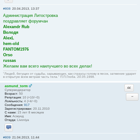
Отправить личное сообщение
#808
20.04.2013, 13:37
Администрация Литостровка
поздравляет форумчан
Alexandr Rub
Володя
AlexL
hem-old
FANTOM1976
Orso
russas
Желаем вам всего наилучшего во всех делах!
"Людей, бегущих от судьбы, зарывающих, как страусы голову в песок, затмение ударит
в открытую всем ветрам часть тела." П.П.Глоба. 20.05.1998.
asmund_torm
Ответи
Супермодератор
Возраст:
50
−
Репутация:
10 (+10/−0)
Лояльность:
4 (+4/−0)
Сообщения:
917
Зарегистрирован:
20.11.2010
С нами:
15 лет 8 месяцев
Имя:
Асмунд
Откуда:
Livoniya
Отправить личное сообщение
#809
21.04.2013, 11:44