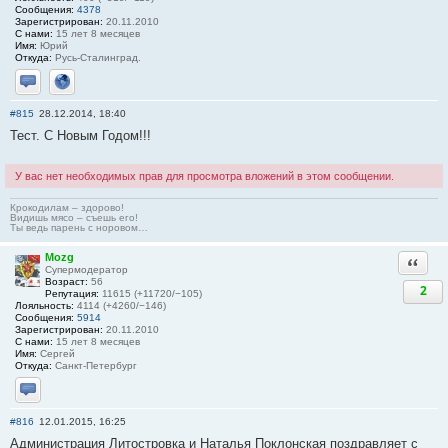
Сообщения:
4378
Зарегистрирован:
20.11.2010
С нами:
15 лет 8 месяцев
Имя:
Юрий
Откуда:
Русь-Сталинград.
Отправить личное сообщение
Сайт
#815
28.12.2014, 18:40
Тест. С Новым Годом!!!
У вас нет необходимых прав для просмотра вложений в этом сообщении.
Крокодилам – здорово!
Видишь мясо – съешь его!
Ты ведь парень с норовом…
Mozg
Ответи
Супермодератор
Возраст:
56
2
Репутация:
11615 (+11720/−105)
Лояльность:
4114 (+4260/−146)
Сообщения:
5914
Зарегистрирован:
20.11.2010
С нами:
15 лет 8 месяцев
Имя:
Сергей
Откуда:
Санкт-Петербург
Отправить личное сообщение
#816
12.01.2015, 16:25
Администрация Литостровка и Наталья Поклонская поздравляет с