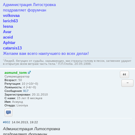
Администрация Литостровка
поздравляет форумчан
volkovaa
lerich63
lesna
Avar
aceid
Aphtar
catarsis13
Желаем вам всего наилучшего во всех делах!
"Людей, бегущих от судьбы, зарывающих, как страусы голову в песок, затмение ударит
в открытую всем ветрам часть тела." П.П.Глоба. 20.05.1998.
asmund_torm
Ответи
Супермодератор
Возраст:
50
−
Репутация:
10 (+10/−0)
Лояльность:
4 (+4/−0)
Сообщения:
917
Зарегистрирован:
20.11.2010
С нами:
15 лет 8 месяцев
Имя:
Асмунд
Откуда:
Livoniya
Отправить личное сообщение
#802
14.04.2013, 19:22
Администрация Литостровка
поздравляет форумчан