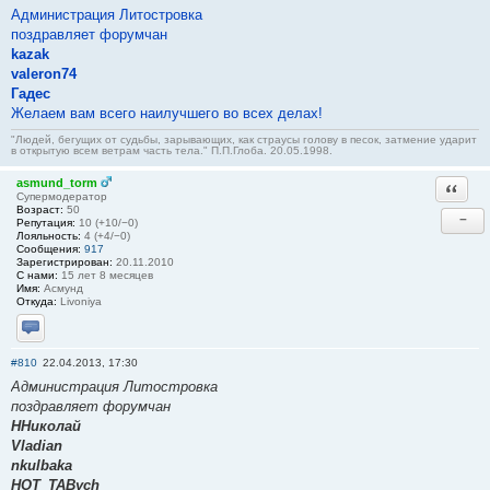
Администрация Литостровка
поздравляет форумчан
kazak
valeron74
Гадес
Желаем вам всего наилучшего во всех делах!
"Людей, бегущих от судьбы, зарывающих, как страусы голову в песок, затмение ударит
в открытую всем ветрам часть тела." П.П.Глоба. 20.05.1998.
asmund_torm
Ответи
Супермодератор
Возраст:
50
−
Репутация:
10 (+10/−0)
Лояльность:
4 (+4/−0)
Сообщения:
917
Зарегистрирован:
20.11.2010
С нами:
15 лет 8 месяцев
Имя:
Асмунд
Откуда:
Livoniya
Отправить личное сообщение
#810
22.04.2013, 17:30
Администрация Литостровка
поздравляет форумчан
ННиколай
Vladian
nkulbaka
HOT_TABych