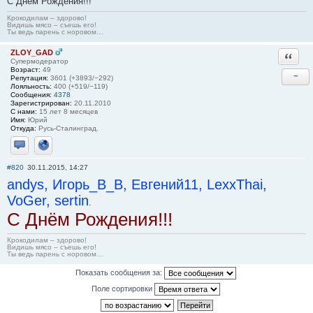
С Днём Рождения!!!
Крокодилам – здорово!
Видишь мясо – съешь его!
Ты ведь парень с норовом…
ZLOY_GAD
Ответи
Супермодератор
Возраст:
49
−
Репутация:
3601 (+3893/−292)
Лояльность:
400 (+519/−119)
Сообщения:
4378
Зарегистрирован:
20.11.2010
С нами:
15 лет 8 месяцев
Имя:
Юрий
Откуда:
Русь-Сталинград.
Отправить личное сообщение
Сайт
#820
30.11.2015, 14:27
andys, Игорь_В_В, Евгений11, LexxThai,
VoGer, sertin
.
С Днём Рождения!!!
Крокодилам – здорово!
Видишь мясо – съешь его!
Ты ведь парень с норовом…
Показать сообщения за:
Поле сортировки