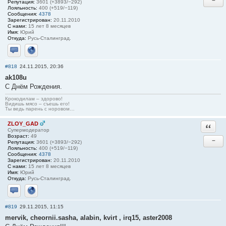
−
Репутация:
3601 (+3893/−292)
Лояльность:
400 (+519/−119)
Сообщения:
4378
Зарегистрирован:
20.11.2010
С нами:
15 лет 8 месяцев
Имя:
Юрий
Откуда:
Русь-Сталинград.
Отправить личное сообщение
Сайт
#818
24.11.2015, 20:36
ak108u
С Днём Рождения.
Крокодилам – здорово!
Видишь мясо – съешь его!
Ты ведь парень с норовом…
ZLOY_GAD
Ответи
Супермодератор
Возраст:
49
−
Репутация:
3601 (+3893/−292)
Лояльность:
400 (+519/−119)
Сообщения:
4378
Зарегистрирован:
20.11.2010
С нами:
15 лет 8 месяцев
Имя:
Юрий
Откуда:
Русь-Сталинград.
Отправить личное сообщение
Сайт
#819
29.11.2015, 11:15
mervik, cheornii.sasha, alabin, kvirt , irq15, aster2008