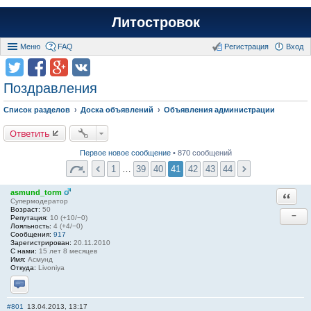
Литостровок
Меню
FAQ
Регистрация
Вход
Поздравления
Список разделов
Доска объявлений
Объявления администрации
Ответить
Первое новое сообщение
• 870 сообщений
1
…
39
40
41
42
43
44
asmund_torm
Ответи
Супермодератор
Возраст:
50
−
Репутация:
10 (+10/−0)
Лояльность:
4 (+4/−0)
Сообщения:
917
Зарегистрирован:
20.11.2010
С нами:
15 лет 8 месяцев
Имя:
Асмунд
Откуда:
Livoniya
Отправить личное сообщение
#801
13.04.2013, 13:17