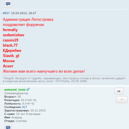
Отправить личное сообщение
#807
19.04.2013, 18:47
Администрация Литостровка
поздравляет форумчан
formally
svdemishev
cassis19
black.77
КДерябин
Slavik_gl
Moose
Аскет
Желаем вам всего наилучшего во всех делах!
"Людей, бегущих от судьбы, зарывающих, как страусы голову в песок, затмение ударит
в открытую всем ветрам часть тела." П.П.Глоба. 20.05.1998.
asmund_torm
Ответи
Супермодератор
Возраст:
50
−
Репутация:
10 (+10/−0)
Лояльность:
4 (+4/−0)
Сообщения:
917
Зарегистрирован:
20.11.2010
С нами:
15 лет 8 месяцев
Имя:
Асмунд
Откуда:
Livoniya