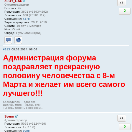
ZLOY_GAD
Ответи
Супермодератор
Возраст:
49
2
Репутация:
3601 (+3893/−292)
Лояльность:
400 (+519/−119)
Сообщения:
4378
Зарегистрирован:
20.11.2010
С нами:
15 лет 8 месяцев
Имя:
Юрий
Откуда:
Русь-Сталинград.
Отправить личное сообщение
Сайт
#813
08.03.2014, 08:04
Администрация форума
поздравляет прекрасную
половину человечества с 8-м
Марта и желает им всего самого
лучшего!!!
Крокодилам – здорово!
Видишь мясо – съешь его!
Ты ведь парень с норовом…
Sverm
Ответи
Администратор
Репутация:
5065 (+5124/−59)
5
Лояльность:
1 (+1/−0)
Сообщения:
3958