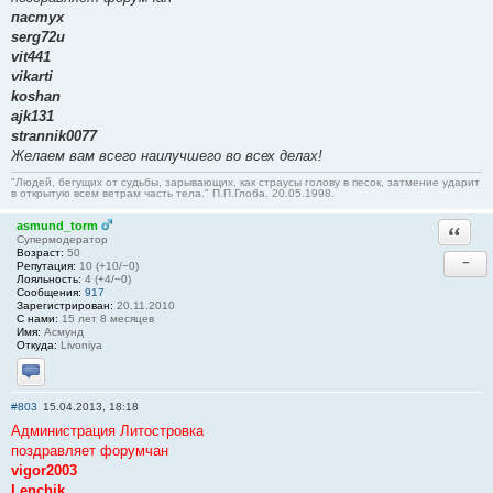
пастух
serg72u
vit441
vikarti
koshan
ajk131
strannik0077
Желаем вам всего наилучшего во всех делах!
"Людей, бегущих от судьбы, зарывающих, как страусы голову в песок, затмение ударит
в открытую всем ветрам часть тела." П.П.Глоба. 20.05.1998.
asmund_torm
Ответи
Супермодератор
Возраст:
50
−
Репутация:
10 (+10/−0)
Лояльность:
4 (+4/−0)
Сообщения:
917
Зарегистрирован:
20.11.2010
С нами:
15 лет 8 месяцев
Имя:
Асмунд
Откуда:
Livoniya
Отправить личное сообщение
#803
15.04.2013, 18:18
Администрация Литостровка
поздравляет форумчан
vigor2003
Lenchik