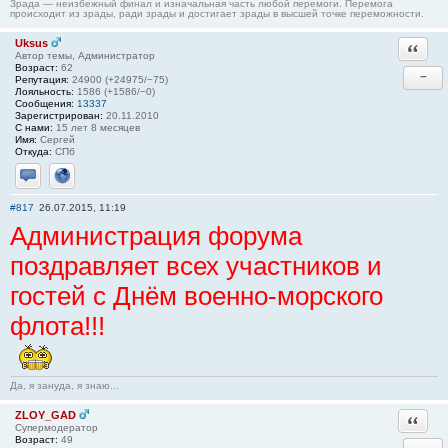
Зрада — неизбежный финал и изначальная часть любой перемоги. Перемога
происходит из зрады, ради зрады и достигает зрады в высшей точке переможности.
Uksus
Ответи
Автор темы, Администратор
Возраст:
62
−
Репутация:
24900 (+24975/−75)
Лояльность:
1586 (+1586/−0)
Сообщения:
13337
Зарегистрирован:
20.11.2010
С нами:
15 лет 8 месяцев
Имя:
Сергей
Откуда:
СПб
Отправить личное сообщение
Сайт
#817
26.07.2015, 11:19
Администрация форума
поздравляет всех участников и
гостей с Днём военно-морского
флота!!!
Да, я зануда, я знаю...
ZLOY_GAD
Ответи
Супермодератор
Возраст:
49