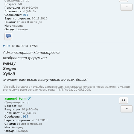
Супермодератор
Возраст:
50
−
Репутация:
10 (+10/−0)
Лояльность:
4 (+4/−0)
Сообщения:
917
Зарегистрирован:
20.11.2010
С нами:
15 лет 8 месяцев
Имя:
Асмунд
Откуда:
Livoniya
Отправить личное сообщение
#806
18.04.2013, 17:58
Администрация Литостровка
поздравляет форумчан
walezy
Sergeu
Худой
Желаем вам всего наилучшего во всех делах!
"Людей, бегущих от судьбы, зарывающих, как страусы голову в песок, затмение ударит
в открытую всем ветрам часть тела." П.П.Глоба. 20.05.1998.
asmund_torm
Ответи
Супермодератор
Возраст:
50
−
Репутация:
10 (+10/−0)
Лояльность:
4 (+4/−0)
Сообщения:
917
Зарегистрирован:
20.11.2010
С нами:
15 лет 8 месяцев
Имя:
Асмунд
Откуда:
Livoniya