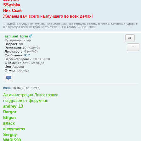
SSyshka
Ник Скай
Желаем вам всего наилучшего во всех делах!
"Людей, бегущих от судьбы, зарывающих, как страусы голову в песок, затмение ударит
в открытую всем ветрам часть тела." П.П.Глоба. 20.05.1998.
asmund_torm
Ответи
Супермодератор
Возраст:
50
−
Репутация:
10 (+10/−0)
Лояльность:
4 (+4/−0)
Сообщения:
917
Зарегистрирован:
20.11.2010
С нами:
15 лет 8 месяцев
Имя:
Асмунд
Откуда:
Livoniya
Отправить личное сообщение
#804
16.04.2013, 17:16
Администрация Литостровка
поздравляет форумчан
andrey_13
Dargor
Effgen
власк
alexxmerss
Sergey
WARIS90