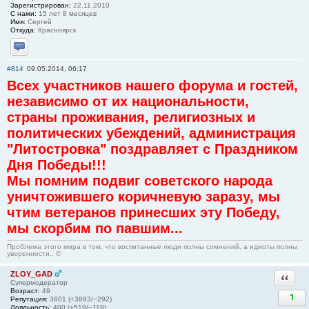
Зарегистрирован:
22.11.2010
С нами:
15 лет 8 месяцев
Имя:
Сергей
Откуда:
Красноярск
Отправить личное сообщение
#814
09.05.2014, 06:17
Всех участников нашего форума и гостей,
независимо от их национальности,
страны проживания, религиозных и
политических убеждений, администрация
"Литостровка" поздравляет с Праздником
Дня Победы!!!
Мы помним подвиг советского народа
уничтожившего коричневую заразу, мы
чтим ветеранов принесших эту Победу,
мы скорбим по павшим...
Проблема этого мира в том, что воспитанные люди полны сомнений, а идиоты полны
уверенности.. ©
ZLOY_GAD
Ответи
Супермодератор
Возраст:
49
1
Репутация:
3601 (+3893/−292)
Лояльность:
400 (+519/−119)