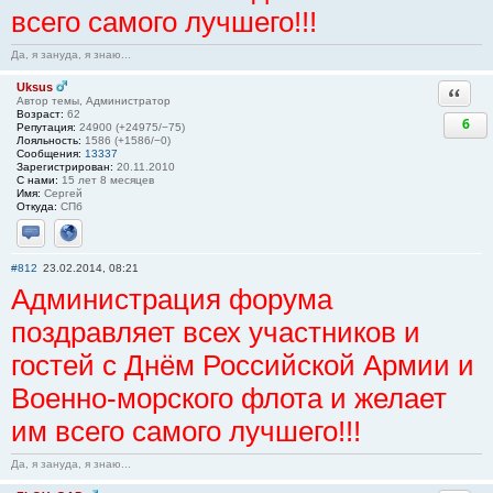
всего самого лучшего!!!
Да, я зануда, я знаю...
Uksus
Ответи
Автор темы, Администратор
Возраст:
62
6
Репутация:
24900 (+24975/−75)
Лояльность:
1586 (+1586/−0)
Сообщения:
13337
Зарегистрирован:
20.11.2010
С нами:
15 лет 8 месяцев
Имя:
Сергей
Откуда:
СПб
Отправить личное сообщение
Сайт
#812
23.02.2014, 08:21
Администрация форума
поздравляет всех участников и
гостей с Днём Российской Армии и
Военно-морского флота и желает
им всего самого лучшего!!!
Да, я зануда, я знаю...