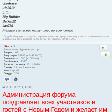
chiefracer
ufo2010
Liftin
Big Builder
Belkin22
kas789
Желаем вам всего наилучшего во всех делах!
"Людей, бегущих от судьбы, зарывающих, как страусы голову в песок, затмение ударит
в открытую всем ветрам часть тела." П.П.Глоба. 20.05.1998.
Uksus
Ответи
Автор темы, Администратор
Возраст:
62
6
Репутация:
24900 (+24975/−75)
Лояльность:
1586 (+1586/−0)
Сообщения:
13337
Зарегистрирован:
20.11.2010
С нами:
15 лет 8 месяцев
Имя:
Сергей
Откуда:
СПб
Отправить личное сообщение
Сайт
#811
31.12.2013, 12:40
Администрация форума
поздравляет всех участников и
гостей с Новым Годом и желает им