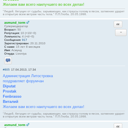
Желаем вам всего наилучшего во всех делах!
"Людей, бегущих от судьбы, зарывающих, как страусы голову в песок, затмение ударит
в открытую всем ветрам часть тела." П.П.Глоба. 20.05.1998.
asmund_torm
Ответи
Супермодератор
Возраст:
50
−
Репутация:
10 (+10/−0)
Лояльность:
4 (+4/−0)
Сообщения:
917
Зарегистрирован:
20.11.2010
С нами:
15 лет 8 месяцев
Имя:
Асмунд
Откуда:
Livoniya
Отправить личное сообщение
#805
17.04.2013, 17:34
Администрация Литостровка
поздравляет форумчан
Diputat
Prostak
Fenbrasso
Виталий
Желаем вам всего наилучшего во всех делах!
"Людей, бегущих от судьбы, зарывающих, как страусы голову в песок, затмение ударит
в открытую всем ветрам часть тела." П.П.Глоба. 20.05.1998.
asmund_torm
Ответи