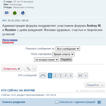
С нами:
15 лет 8 месяцев
Имя:
Александр
Откуда:
Запасная столица
Отправить личное сообщение
ICQ
Сайт
#20
31.01.2011, 09:16
Администрация форума поздравляет участников форума
Andrey M.
и
Rustem
с днём рождения! Желаем здоровья, счастья и творческих
успехов!
Литостровок
Камрадио
Показать сообщения за:
Поле сортировки
Ответить
1
2
3
4
5
…
44
870 сообщений
Перейти
КТО СЕЙЧАС НА ФОРУМЕ
(по активности за 5 минут)
Сейчас этот раздел просматривают: 43 гостя
Список разделов
Связаться с администрацией