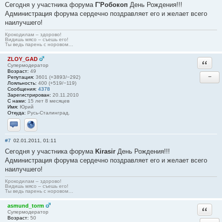
Сегодня у участника форума
Г'Робокоп
День Рождения!!!
Администрация форума сердечно поздравляет его и желает всего
наилучшего!
Крокодилам – здорово!
Видишь мясо – съешь его!
Ты ведь парень с норовом…
ZLOY_GAD
Ответи
Супермодератор
Возраст:
49
−
Репутация:
3601 (+3893/−292)
Лояльность:
400 (+519/−119)
Сообщения:
4378
Зарегистрирован:
20.11.2010
С нами:
15 лет 8 месяцев
Имя:
Юрий
Откуда:
Русь-Сталинград.
Отправить личное сообщение
Сайт
#7
02.01.2011, 01:11
Сегодня у участника форума
Kirasir
День Рождения!!!
Администрация форума сердечно поздравляет его и желает всего
наилучшего!
Крокодилам – здорово!
Видишь мясо – съешь его!
Ты ведь парень с норовом…
asmund_torm
Ответи
Супермодератор
Возраст:
50