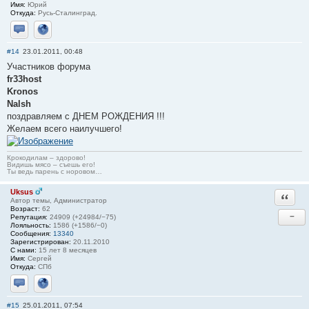
Имя:
Юрий
Откуда:
Русь-Сталинград.
Отправить личное сообщение
Сайт
#14
23.01.2011, 00:48
Участников форума
fr33host
Kronos
Nalsh
поздравляем с ДНЕМ РОЖДЕНИЯ !!!
Желаем всего наилучшего!
Крокодилам – здорово!
Видишь мясо – съешь его!
Ты ведь парень с норовом…
Uksus
Ответи
Автор темы, Администратор
Возраст:
62
−
Репутация:
24909 (+24984/−75)
Лояльность:
1586 (+1586/−0)
Сообщения:
13340
Зарегистрирован:
20.11.2010
С нами:
15 лет 8 месяцев
Имя:
Сергей
Откуда:
СПб
Отправить личное сообщение
Сайт
#15
25.01.2011, 07:54