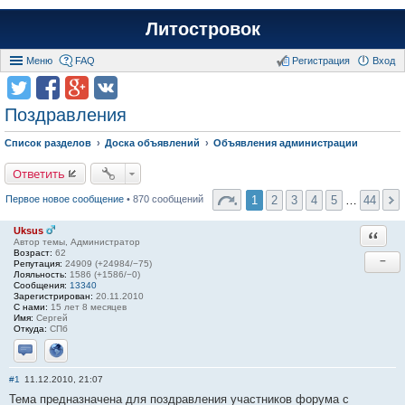
Литостровок
Меню
FAQ
Регистрация
Вход
Поздравления
Список разделов
Доска объявлений
Объявления администрации
Ответить
1
2
3
4
5
…
44
Первое новое сообщение
• 870 сообщений
Uksus
Ответи
Автор темы, Администратор
Возраст:
62
−
Репутация:
24909 (+24984/−75)
Лояльность:
1586 (+1586/−0)
Сообщения:
13340
Зарегистрирован:
20.11.2010
С нами:
15 лет 8 месяцев
Имя:
Сергей
Откуда:
СПб
Отправить личное сообщение
Сайт
#1
11.12.2010, 21:07
Тема предназначена для поздравления участников форума с