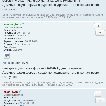
Сегодня у участника форума fat-fag День Рождения!!!
Администрация форума сердечно поздравляет его и желает всего
наилучшего!
"Людей, бегущих от судьбы, зарывающих, как страусы голову в песок, затмение ударит
в открытую всем ветрам часть тела." П.П.Глоба. 20.05.1998.
asmund_torm
Ответи
Супермодератор
Возраст:
50
−
Репутация:
10 (+10/−0)
Лояльность:
4 (+4/−0)
Сообщения:
917
Зарегистрирован:
20.11.2010
С нами:
15 лет 8 месяцев
Имя:
Асмунд
Откуда:
Livoniya
Отправить личное сообщение
#10
12.01.2011, 15:21
Сегодня у участника форума
GABANA
День Рождения!!!
Администрация форума сердечно поздравляет его и желает всего
наилучшего!
"Людей, бегущих от судьбы, зарывающих, как страусы голову в песок, затмение ударит
в открытую всем ветрам часть тела." П.П.Глоба. 20.05.1998.
ZLOY_GAD
Ответи
Супермодератор
Возраст:
49
−
Репутация:
3601 (+3893/−292)
Лояльность:
400 (+519/−119)