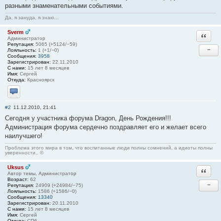
разными знаменательными событиями.
Да, я зануда, я знаю...
Sverm
Ответи
Администратор
Репутация:
5065 (+5124/−59)
−
Лояльность:
1 (+1/−0)
Сообщения:
3958
Зарегистрирован:
22.11.2010
С нами:
15 лет 8 месяцев
Имя:
Сергей
Откуда:
Красноярск
Отправить личное сообщение
#2
11.12.2010, 21:41
Сегодня у участника форума Dragon, День Рождения!!!
Администрация форума сердечно поздравляет его и желает всего
наилучшего!
Проблема этого мира в том, что воспитанные люди полны сомнений, а идиоты полны
уверенности.. ©
Uksus
Ответи
Автор темы, Администратор
Возраст:
62
−
Репутация:
24909 (+24984/−75)
Лояльность:
1586 (+1586/−0)
Сообщения:
13340
Зарегистрирован:
20.11.2010
С нами:
15 лет 8 месяцев
Имя:
Сергей
Откуда:
СПб