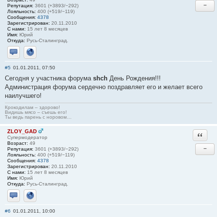
−
Репутация:
3601 (+3893/−292)
Лояльность:
400 (+519/−119)
Сообщения:
4378
Зарегистрирован:
20.11.2010
С нами:
15 лет 8 месяцев
Имя:
Юрий
Откуда:
Русь-Сталинград.
Отправить личное сообщение
Сайт
#5
01.01.2011, 07:50
Сегодня у участника форума
shch
День Рождения!!!
Администрация форума сердечно поздравляет его и желает всего
наилучшего!
Крокодилам – здорово!
Видишь мясо – съешь его!
Ты ведь парень с норовом…
ZLOY_GAD
Ответи
Супермодератор
Возраст:
49
−
Репутация:
3601 (+3893/−292)
Лояльность:
400 (+519/−119)
Сообщения:
4378
Зарегистрирован:
20.11.2010
С нами:
15 лет 8 месяцев
Имя:
Юрий
Откуда:
Русь-Сталинград.
Отправить личное сообщение
Сайт
#6
01.01.2011, 10:00