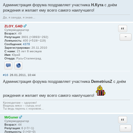
Администрация форума поздравляет участника
Н.Кута
с днём
рождения и желает ему всего самого наилучшего!
Да, я зануда, я знаю...
ZLOY_GAD
Ответи
Супермодератор
Возраст:
49
−
Репутация:
3601 (+3893/−292)
Лояльность:
400 (+519/−119)
Сообщения:
4378
Зарегистрирован:
20.11.2010
С нами:
15 лет 8 месяцев
Имя:
Юрий
Откуда:
Русь-Сталинград.
Отправить личное сообщение
Сайт
#16
26.01.2011, 10:44
Администрация форума поздравляет участника
DemetriusZ
с днём
рождения и желает ему всего самого наилучшего!
Крокодилам – здорово!
Видишь мясо – съешь его!
Ты ведь парень с норовом…
MrGuner
Ответи
Супермодератор
Возраст:
44
−
Репутация:
6 (+7/−1)
Лояльность:
0 (+0/−0)