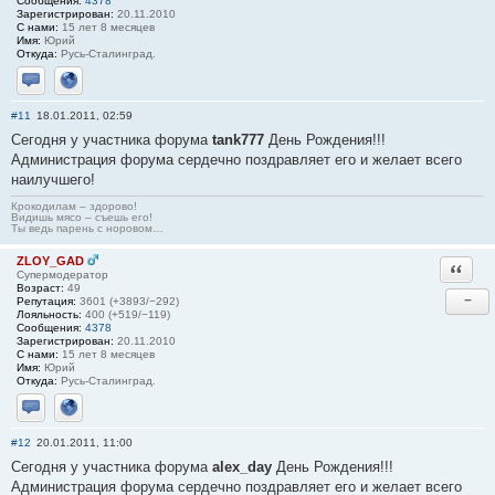
Сообщения:
4378
Зарегистрирован:
20.11.2010
С нами:
15 лет 8 месяцев
Имя:
Юрий
Откуда:
Русь-Сталинград.
Отправить личное сообщение
Сайт
#11
18.01.2011, 02:59
Сегодня у участника форума
tank777
День Рождения!!!
Администрация форума сердечно поздравляет его и желает всего
наилучшего!
Крокодилам – здорово!
Видишь мясо – съешь его!
Ты ведь парень с норовом…
ZLOY_GAD
Ответи
Супермодератор
Возраст:
49
−
Репутация:
3601 (+3893/−292)
Лояльность:
400 (+519/−119)
Сообщения:
4378
Зарегистрирован:
20.11.2010
С нами:
15 лет 8 месяцев
Имя:
Юрий
Откуда:
Русь-Сталинград.
Отправить личное сообщение
Сайт
#12
20.01.2011, 11:00
Сегодня у участника форума
alex_day
День Рождения!!!
Администрация форума сердечно поздравляет его и желает всего