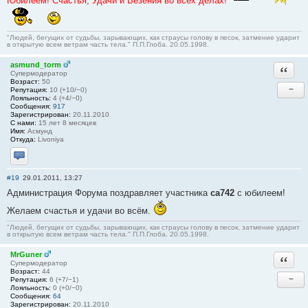
Юбилеем! Счастья, Удачи и Везения во всех делах!
"Людей, бегущих от судьбы, зарывающих, как страусы голову в песок, затмение ударит
в открытую всем ветрам часть тела." П.П.Глоба. 20.05.1998.
asmund_torm
Ответи
Супермодератор
Возраст:
50
−
Репутация:
10 (+10/−0)
Лояльность:
4 (+4/−0)
Сообщения:
917
Зарегистрирован:
20.11.2010
С нами:
15 лет 8 месяцев
Имя:
Асмунд
Откуда:
Livoniya
Отправить личное сообщение
#19
29.01.2011, 13:27
Администрация Форума поздравляет участника
ca742
с юбилеем!
Желаем счастья и удачи во всём.
"Людей, бегущих от судьбы, зарывающих, как страусы голову в песок, затмение ударит
в открытую всем ветрам часть тела." П.П.Глоба. 20.05.1998.
MrGuner
Ответи
Супермодератор
Возраст:
44
−
Репутация:
6 (+7/−1)
Лояльность:
0 (+0/−0)
Сообщения:
64
Зарегистрирован:
20.11.2010