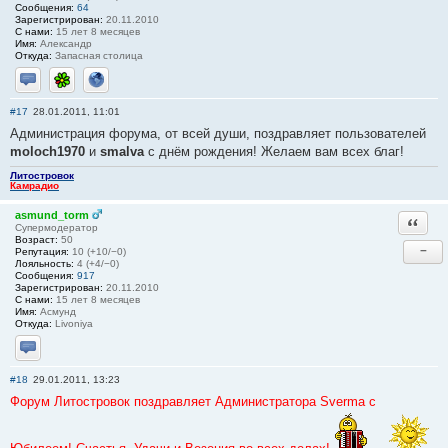
Сообщения:
64
Зарегистрирован:
20.11.2010
С нами:
15 лет 8 месяцев
Имя:
Александр
Откуда:
Запасная столица
Отправить личное сообщение
ICQ
Сайт
#17
28.01.2011, 11:01
Администрация форума, от всей души, поздравляет пользователей
moloch1970
и
smalva
с днём рождения! Желаем вам всех благ!
Литостровок
Камрадио
asmund_torm
Ответи
Супермодератор
Возраст:
50
−
Репутация:
10 (+10/−0)
Лояльность:
4 (+4/−0)
Сообщения:
917
Зарегистрирован:
20.11.2010
С нами:
15 лет 8 месяцев
Имя:
Асмунд
Откуда:
Livoniya
Отправить личное сообщение
#18
29.01.2011, 13:23
Форум Литостровок поздравляет Администратора Svermа с