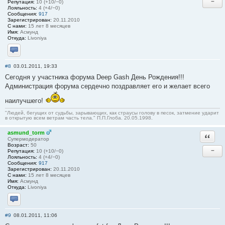
−
Репутация:
10 (+10/−0)
Лояльность:
4 (+4/−0)
Сообщения:
917
Зарегистрирован:
20.11.2010
С нами:
15 лет 8 месяцев
Имя:
Асмунд
Откуда:
Livoniya
Отправить личное сообщение
#8
03.01.2011, 19:33
Сегодня у участника форума Deep Gash День Рождения!!!
Администрация форума сердечно поздравляет его и желает всего
наилучшего!
"Людей, бегущих от судьбы, зарывающих, как страусы голову в песок, затмение ударит
в открытую всем ветрам часть тела." П.П.Глоба. 20.05.1998.
asmund_torm
Ответи
Супермодератор
Возраст:
50
−
Репутация:
10 (+10/−0)
Лояльность:
4 (+4/−0)
Сообщения:
917
Зарегистрирован:
20.11.2010
С нами:
15 лет 8 месяцев
Имя:
Асмунд
Откуда:
Livoniya
Отправить личное сообщение
#9
08.01.2011, 11:06