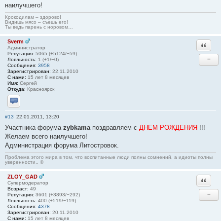
наилучшего!
Крокодилам – здорово!
Видишь мясо – съешь его!
Ты ведь парень с норовом…
Sverm
Ответи
Администратор
Репутация:
5065 (+5124/−59)
−
Лояльность:
1 (+1/−0)
Сообщения:
3958
Зарегистрирован:
22.11.2010
С нами:
15 лет 8 месяцев
Имя:
Сергей
Откуда:
Красноярск
Отправить личное сообщение
#13
22.01.2011, 13:20
Участника форума
zybkama
поздравляем с
ДНЕМ РОЖДЕНИЯ
!!!
Желаем всего наилучшего!
Администрация форума Литостровок.
Проблема этого мира в том, что воспитанные люди полны сомнений, а идиоты полны
уверенности.. ©
ZLOY_GAD
Ответи
Супермодератор
Возраст:
49
−
Репутация:
3601 (+3893/−292)
Лояльность:
400 (+519/−119)
Сообщения:
4378
Зарегистрирован:
20.11.2010
С нами:
15 лет 8 месяцев