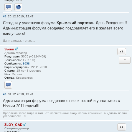
Отправить личное сообщение
Сайт
#3
20.12.2010, 22:47
Сегодня у участника форума
Крымский партизан
День Рождения!!!
Администрация форума сердечно поздравляет его и желает всего
наилучшего!
Да, я зануда, я знаю...
Sverm
Ответи
Администратор
Репутация:
5065 (+5124/−59)
−
Лояльность:
1 (+1/−0)
Сообщения:
3958
Зарегистрирован:
22.11.2010
С нами:
15 лет 8 месяцев
Имя:
Сергей
Откуда:
Красноярск
Отправить личное сообщение
#4
31.12.2010, 13:41
Администрация форума поздравляет всех гостей и участников с
Новым 2011 годом!!!
Проблема этого мира в том, что воспитанные люди полны сомнений, а идиоты полны
уверенности.. ©
ZLOY_GAD
Ответи
Супермодератор
Возраст:
49