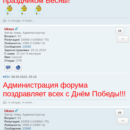
праздником Весны!
Да, я зануда, я знаю...
Uksus
Ответи
Автор темы, Администратор
Возраст:
62
−
Репутация:
24909 (+24984/−75)
Лояльность:
1586 (+1586/−0)
Сообщения:
13340
Зарегистрирован:
20.11.2010
С нами:
15 лет 8 месяцев
Имя:
Сергей
Откуда:
СПб
Отправить личное сообщение
Сайт
#854
09.05.2023, 05:19
Администрация форума
поздравляет всех с Днём Победы!!!
Да, я зануда, я знаю...
Uksus
Ответи
Автор темы, Администратор
Возраст:
62
−
Репутация:
24909 (+24984/−75)
Лояльность:
1586 (+1586/−0)
Сообщения:
13340