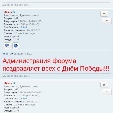
Да, я зануда, я знаю...
Uksus
Ответи
Автор темы, Администратор
Возраст:
62
−
Репутация:
24909 (+24984/−75)
Лояльность:
1586 (+1586/−0)
Сообщения:
13340
Зарегистрирован:
20.11.2010
С нами:
15 лет 8 месяцев
Имя:
Сергей
Откуда:
СПб
Отправить личное сообщение
Сайт
#859
09.05.2024, 04:01
Администрация форума
поздравляет всех с Днём Победы!!!
Да, я зануда, я знаю...
Uksus
Ответи
Автор темы, Администратор
Возраст:
62
−
Репутация:
24909 (+24984/−75)
Лояльность:
1586 (+1586/−0)
Сообщения:
13340
Зарегистрирован:
20.11.2010
С нами:
15 лет 8 месяцев
Имя:
Сергей
Откуда:
СПб