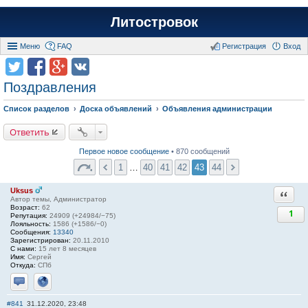
Литостровок
Меню
FAQ
Регистрация
Вход
Поздравления
Список разделов
Доска объявлений
Объявления администрации
Ответить
Первое новое сообщение
• 870 сообщений
1
…
40
41
42
43
44
Uksus
Ответи
Автор темы, Администратор
Возраст:
62
1
Репутация:
24909 (+24984/−75)
Лояльность:
1586 (+1586/−0)
Сообщения:
13340
Зарегистрирован:
20.11.2010
С нами:
15 лет 8 месяцев
Имя:
Сергей
Откуда:
СПб
Отправить личное сообщение
Сайт
#841
31.12.2020, 23:48