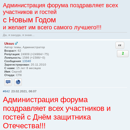
Администрация форума поздравляет всех
участников и гостей
с Новым Годом
и желает им всего самого лучшего!!!
Да, я зануда, я знаю...
Uksus
Ответи
Автор темы, Администратор
Возраст:
62
2
Репутация:
24909 (+24984/−75)
Лояльность:
1586 (+1586/−0)
Сообщения:
13340
Зарегистрирован:
20.11.2010
С нами:
15 лет 8 месяцев
Имя:
Сергей
Откуда:
СПб
Отправить личное сообщение
Сайт
#842
23.02.2021, 06:07
Администрация форума
поздравляет всех участников и
гостей с Днём защитника
Отечества!!!