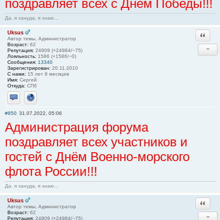
поздравляет всех с Днём Победы!!!
Да, я зануда, я знаю...
Uksus
Ответи
Автор темы, Администратор
Возраст:
62
−
Репутация:
24909 (+24984/−75)
Лояльность:
1586 (+1586/−0)
Сообщения:
13340
Зарегистрирован:
20.11.2010
С нами:
15 лет 8 месяцев
Имя:
Сергей
Откуда:
СПб
Отправить личное сообщение
Сайт
#850
31.07.2022, 05:06
Администрация форума
поздравляет всех участников и
гостей с Днём Военно-морского
флота России!!!
Да, я зануда, я знаю...
Uksus
Ответи
Автор темы, Администратор
Возраст:
62
−
Репутация:
24909 (+24984/−75)