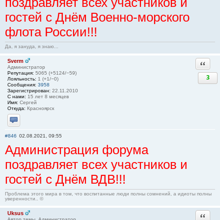
поздравляет всех участников и
гостей с Днём Военно-морского
флота России!!!
Да, я зануда, я знаю...
Sverm
Ответи
Администратор
Репутация:
5065 (+5124/−59)
3
Лояльность:
1 (+1/−0)
Сообщения:
3958
Зарегистрирован:
22.11.2010
С нами:
15 лет 8 месяцев
Имя:
Сергей
Откуда:
Красноярск
Отправить личное сообщение
#846
02.08.2021, 09:55
Администрация форума
поздравляет всех участников и
гостей с Днём ВДВ!!!
Проблема этого мира в том, что воспитанные люди полны сомнений, а идиоты полны
уверенности.. ©
Uksus
Ответи
Автор темы, Администратор