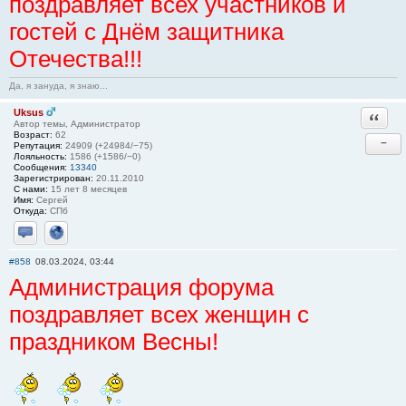
поздравляет всех участников и
гостей с Днём защитника
Отечества!!!
Да, я зануда, я знаю...
Uksus
Ответи
Автор темы, Администратор
Возраст:
62
−
Репутация:
24909 (+24984/−75)
Лояльность:
1586 (+1586/−0)
Сообщения:
13340
Зарегистрирован:
20.11.2010
С нами:
15 лет 8 месяцев
Имя:
Сергей
Откуда:
СПб
Отправить личное сообщение
Сайт
#858
08.03.2024, 03:44
Администрация форума
поздравляет всех женщин с
праздником Весны!