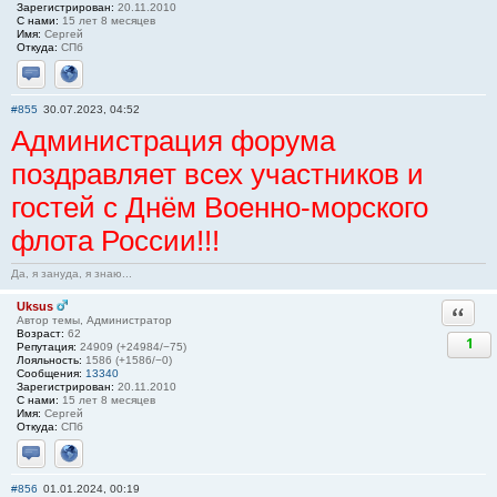
Зарегистрирован:
20.11.2010
С нами:
15 лет 8 месяцев
Имя:
Сергей
Откуда:
СПб
Отправить личное сообщение
Сайт
#855
30.07.2023, 04:52
Администрация форума
поздравляет всех участников и
гостей с Днём Военно-морского
флота России!!!
Да, я зануда, я знаю...
Uksus
Ответи
Автор темы, Администратор
Возраст:
62
1
Репутация:
24909 (+24984/−75)
Лояльность:
1586 (+1586/−0)
Сообщения:
13340
Зарегистрирован:
20.11.2010
С нами:
15 лет 8 месяцев
Имя:
Сергей
Откуда:
СПб
Отправить личное сообщение
Сайт
#856
01.01.2024, 00:19