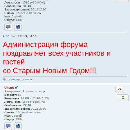
Лояльность:
1586 (+1586/−0)
Сообщения:
13340
Зарегистрирован:
20.11.2010
С нами:
15 лет 8 месяцев
Имя:
Сергей
Откуда:
СПб
Отправить личное сообщение
Сайт
#851
14.01.2023, 04:14
Администрация форума
поздравляет всех участников и
гостей
со Старым Новым Годом!!!
Да, я зануда, я знаю...
Uksus
Ответи
Автор темы, Администратор
Возраст:
62
2
Репутация:
24909 (+24984/−75)
Лояльность:
1586 (+1586/−0)
Сообщения:
13340
Зарегистрирован:
20.11.2010
С нами:
15 лет 8 месяцев
Имя:
Сергей
Откуда:
СПб