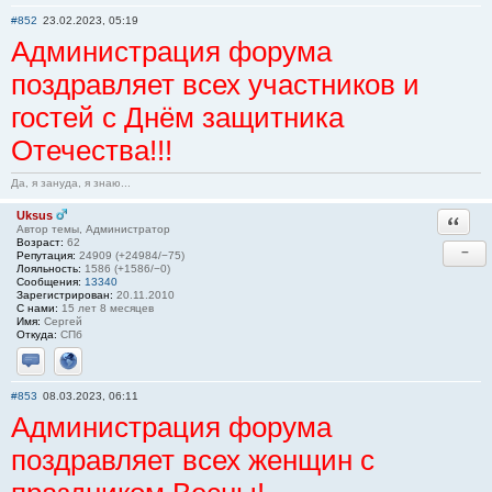
Отправить личное сообщение
Сайт
#852
23.02.2023, 05:19
Администрация форума
поздравляет всех участников и
гостей с Днём защитника
Отечества!!!
Да, я зануда, я знаю...
Uksus
Ответи
Автор темы, Администратор
Возраст:
62
−
Репутация:
24909 (+24984/−75)
Лояльность:
1586 (+1586/−0)
Сообщения:
13340
Зарегистрирован:
20.11.2010
С нами:
15 лет 8 месяцев
Имя:
Сергей
Откуда:
СПб
Отправить личное сообщение
Сайт
#853
08.03.2023, 06:11
Администрация форума
поздравляет всех женщин с