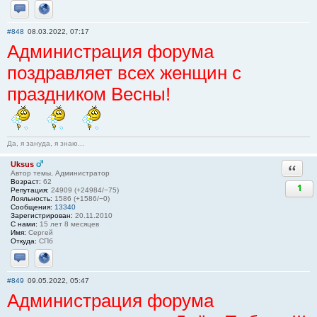
Отправить личное сообщение
Сайт
#848
08.03.2022, 07:17
Администрация форума
поздравляет всех женщин с
праздником Весны!
Да, я зануда, я знаю...
Uksus
Ответи
Автор темы, Администратор
Возраст:
62
1
Репутация:
24909 (+24984/−75)
Лояльность:
1586 (+1586/−0)
Сообщения:
13340
Зарегистрирован:
20.11.2010
С нами:
15 лет 8 месяцев
Имя:
Сергей
Откуда:
СПб
Отправить личное сообщение
Сайт
#849
09.05.2022, 05:47
Администрация форума