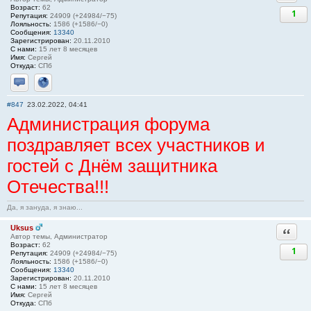
Возраст:
62
1
Репутация:
24909 (+24984/−75)
Лояльность:
1586 (+1586/−0)
Сообщения:
13340
Зарегистрирован:
20.11.2010
С нами:
15 лет 8 месяцев
Имя:
Сергей
Откуда:
СПб
Отправить личное сообщение
Сайт
#847
23.02.2022, 04:41
Администрация форума
поздравляет всех участников и
гостей с Днём защитника
Отечества!!!
Да, я зануда, я знаю...
Uksus
Ответи
Автор темы, Администратор
Возраст:
62
1
Репутация:
24909 (+24984/−75)
Лояльность:
1586 (+1586/−0)
Сообщения:
13340
Зарегистрирован:
20.11.2010
С нами:
15 лет 8 месяцев
Имя:
Сергей
Откуда:
СПб