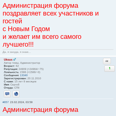
Администрация форума
поздравляет всех участников и
гостей
с Новым Годом
и желает им всего самого
лучшего!!!
Да, я зануда, я знаю...
Uksus
Ответи
Автор темы, Администратор
Возраст:
62
1
Репутация:
24909 (+24984/−75)
Лояльность:
1586 (+1586/−0)
Сообщения:
13340
Зарегистрирован:
20.11.2010
С нами:
15 лет 8 месяцев
Имя:
Сергей
Откуда:
СПб
Отправить личное сообщение
Сайт
#857
23.02.2024, 03:58
Администрация форума