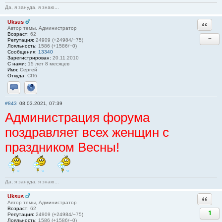
Да, я зануда, я знаю...
Uksus
Ответи
Автор темы, Администратор
Возраст:
62
−
Репутация:
24909 (+24984/−75)
Лояльность:
1586 (+1586/−0)
Сообщения:
13340
Зарегистрирован:
20.11.2010
С нами:
15 лет 8 месяцев
Имя:
Сергей
Откуда:
СПб
Отправить личное сообщение
Сайт
#843
08.03.2021, 07:39
Администрация форума
поздравляет всех женщин с
праздником Весны!
Да, я зануда, я знаю...
Uksus
Ответи
Автор темы, Администратор
Возраст:
62
1
Репутация:
24909 (+24984/−75)
Лояльность:
1586 (+1586/−0)