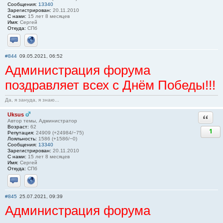
Сообщения:
13340
Зарегистрирован:
20.11.2010
С нами:
15 лет 8 месяцев
Имя:
Сергей
Откуда:
СПб
Отправить личное сообщение
Сайт
#844
09.05.2021, 06:52
Администрация форума
поздравляет всех с Днём Победы!!!
Да, я зануда, я знаю...
Uksus
Ответи
Автор темы, Администратор
Возраст:
62
1
Репутация:
24909 (+24984/−75)
Лояльность:
1586 (+1586/−0)
Сообщения:
13340
Зарегистрирован:
20.11.2010
С нами:
15 лет 8 месяцев
Имя:
Сергей
Откуда:
СПб
Отправить личное сообщение
Сайт
#845
25.07.2021, 09:39
Администрация форума