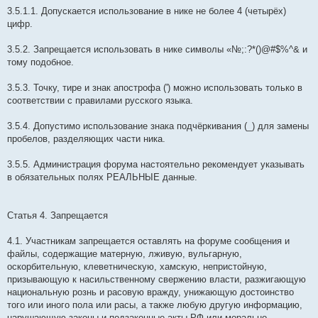
3.5.1.1. Допускается использование в нике не более 4 (четырёх)
цифр.
3.5.2. Запрещается использовать в нике символы «№;:?*()@#$%^& и
тому подобное.
3.5.3. Точку, тире и знак апострофа (') можно использовать только в
соответствии с правилами русского языка.
3.5.4. Допустимо использование знака подчёркивания (_) для замены
пробелов, разделяющих части ника.
3.5.5. Администрация форума настоятельно рекомендует указывать
в обязательных полях РЕАЛЬНЫЕ данные.
Статья 4. Запрещается
4.1. Участникам запрещается оставлять на форуме сообщения и
файлы, содержащие матерную, лживую, вульгарную,
оскорбительную, клеветническую, хамскую, непристойную,
призывающую к насильственному свержению власти, разжигающую
национальную рознь и расовую вражду, унижающую достоинство
того или иного пола или расы, а также любую другую информацию,
нарушающую законы и подзаконные акты РФ или морально-