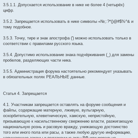
3.5.1.1. Допускается использование в нике не более 4 (четырёх)
цифр.
3.5.2. Запрещается использовать в нике символы «№;:?*()@#$%^& и
тому подобное.
3.5.3. Точку, тире и знак апострофа (') можно использовать только в
соответствии с правилами русского языка.
3.5.4. Допустимо использование знака подчёркивания (_) для замены
пробелов, разделяющих части ника.
3.5.5. Администрация форума настоятельно рекомендует указывать
в обязательных полях РЕАЛЬНЫЕ данные.
Статья 4. Запрещается
4.1. Участникам запрещается оставлять на форуме сообщения и
файлы, содержащие матерную, лживую, вульгарную,
оскорбительную, клеветническую, хамскую, непристойную,
призывающую к насильственному свержению власти, разжигающую
национальную рознь и расовую вражду, унижающую достоинство
того или иного пола или расы, а также любую другую информацию,
нарушающую законы и подзаконные акты РФ или морально-