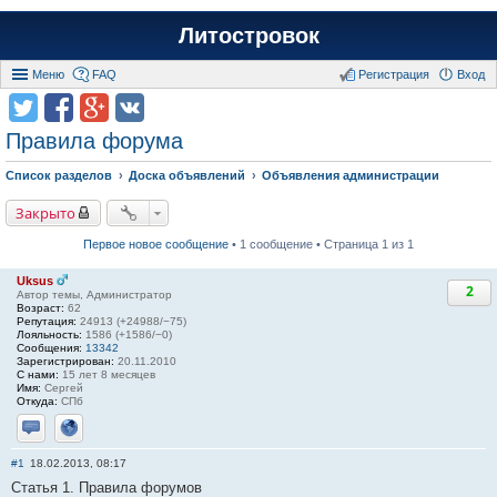
Литостровок
Меню
FAQ
Регистрация
Вход
Правила форума
Список разделов
Доска объявлений
Объявления администрации
Закрыто
Первое новое сообщение
• 1 сообщение • Страница 1 из 1
Uksus
2
Автор темы, Администратор
Возраст:
62
Репутация:
24913 (+24988/−75)
Лояльность:
1586 (+1586/−0)
Сообщения:
13342
Зарегистрирован:
20.11.2010
С нами:
15 лет 8 месяцев
Имя:
Сергей
Откуда:
СПб
Отправить личное сообщение
Сайт
#1
18.02.2013, 08:17
Статья 1. Правила форумов