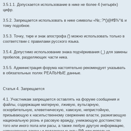
3.5.1.1. Допускается использование в нике не более 4 (четырёх)
цифр.
3.5.2. Запрещается использовать в нике символы «№;:?*()@#$%^& и
тому подобное.
3.5.3. Точку, тире и знак апострофа (') можно использовать только в
соответствии с правилами русского языка.
3.5.4. Допустимо использование знака подчёркивания (_) для замены
пробелов, разделяющих части ника.
3.5.5. Администрация форума настоятельно рекомендует указывать
в обязательных полях РЕАЛЬНЫЕ данные.
Статья 4. Запрещается
4.1. Участникам запрещается оставлять на форуме сообщения и
файлы, содержащие матерную, лживую, вульгарную,
оскорбительную, клеветническую, хамскую, непристойную,
призывающую к насильственному свержению власти, разжигающую
национальную рознь и расовую вражду, унижающую достоинство
того или иного пола или расы, а также любую другую информацию,
нарушающую законы и подзаконные акты РФ или морально-