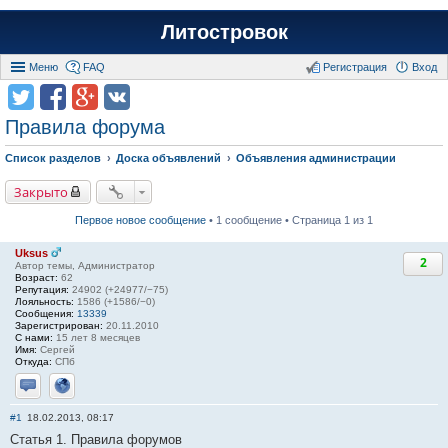
Литостровок
Меню
FAQ
Регистрация
Вход
Правила форума
Список разделов
Доска объявлений
Объявления администрации
Закрыто
Первое новое сообщение
• 1 сообщение • Страница 1 из 1
Uksus
2
Автор темы, Администратор
Возраст:
62
Репутация:
24902 (+24977/−75)
Лояльность:
1586 (+1586/−0)
Сообщения:
13339
Зарегистрирован:
20.11.2010
С нами:
15 лет 8 месяцев
Имя:
Сергей
Откуда:
СПб
Отправить личное сообщение
Сайт
#1
18.02.2013, 08:17
Статья 1. Правила форумов