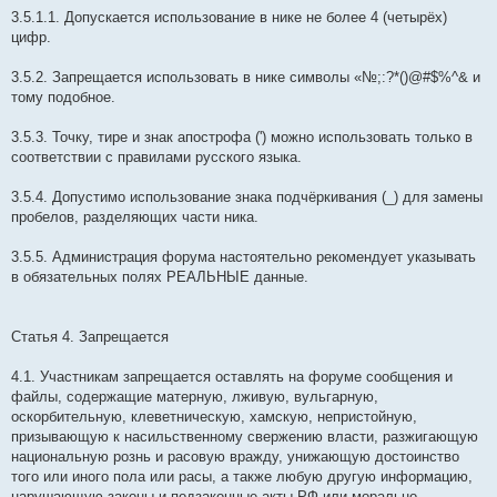
3.5.1.1. Допускается использование в нике не более 4 (четырёх)
цифр.
3.5.2. Запрещается использовать в нике символы «№;:?*()@#$%^& и
тому подобное.
3.5.3. Точку, тире и знак апострофа (') можно использовать только в
соответствии с правилами русского языка.
3.5.4. Допустимо использование знака подчёркивания (_) для замены
пробелов, разделяющих части ника.
3.5.5. Администрация форума настоятельно рекомендует указывать
в обязательных полях РЕАЛЬНЫЕ данные.
Статья 4. Запрещается
4.1. Участникам запрещается оставлять на форуме сообщения и
файлы, содержащие матерную, лживую, вульгарную,
оскорбительную, клеветническую, хамскую, непристойную,
призывающую к насильственному свержению власти, разжигающую
национальную рознь и расовую вражду, унижающую достоинство
того или иного пола или расы, а также любую другую информацию,
нарушающую законы и подзаконные акты РФ или морально-