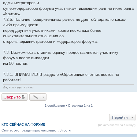
администраторов и
супермодераторов форума участникам, имеющим ранг не ниже ранга
«Критик».
7.2.5. Наличие поощрительных рангов не даёт обладателю каких-
либо преимуществ
перед другими участниками, кроме несколько более
снисходительного отношения со
стороны администраторов и модераторов форума.
7.3. Возможность ставить оценку предоставляется участнику
форума после выкладки
им 50 постов.
7.3.1. ВНИМАНИЕ! В разделе «Оффтопик» счётчик постов не
работает!
Да, я зануда, я знаю...
Закрыто
1 сообщение • Страница 1 из 1
Перейти
КТО СЕЙЧАС НА ФОРУМЕ
(по активности за 5 минут)
Сейчас этот раздел просматривают: 3 гостя