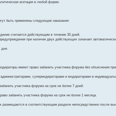
олитическая агитация в любой форме.
огут быть применены следующие наказания:
ждение считается действующим в течение 30 дней.
 предупреждения при наличии двух действующих означает автоматический
1 дня.
модераторы имеют право забанить участника форума без объяснения при
я администраторами, супермодераторами и модераторами в индивидуаль
забанить участника форума на срок не более 7 дней.
раво забанить участника форума на срок не более 1 месяца.
ях размещаются в соответствующем разделе непосредственно после вын