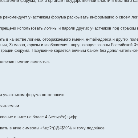
зователям форума, так и органам государственной власти и местного с
не рекомендует участникам форума раскрывать информацию о своем лог
апрещено использовать логины и пароли других участников под страхом 
ть в качестве логина, отображаемого имени, e-mail-адреса и других поле
ния; 3) слова, фразы и изображения, нарушающие законы Российской Фе
страции форума. Нарушение карается вечным баном без дополнительног
олнения полями являются:
я участником форума по желанию.
кочитаемым.
зование в нике не более 4 (четырёх) цифр.
овать в нике символы «№;:?*()@#$%^& и тому подобное.