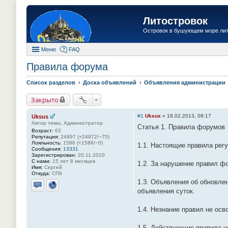
Литостровок
Островок в бушующем море ли
Меню
FAQ
Правила форума
Список разделов
Доска объявлений
Объявления администрации
Закрыто
#1
Uksus
»
18.02.2013, 08:17
Uksus
Автор темы, Администратор
Статья 1. Правила форумов
Возраст:
62
Репутация:
24897 (+24972/−75)
Лояльность:
1586 (+1586/−0)
1.1. Настоящие правила рег
Сообщения:
13331
Зарегистрирован:
20.11.2010
С нами:
15 лет 8 месяцев
1.2. За нарушение правил ф
Имя:
Сергей
Откуда:
СПб
1.3. Объявления об обновле
объявления суток.
Отправить личное сообщение
Сайт
1.4. Незнание правил не осв
1.5. Действующие правила н