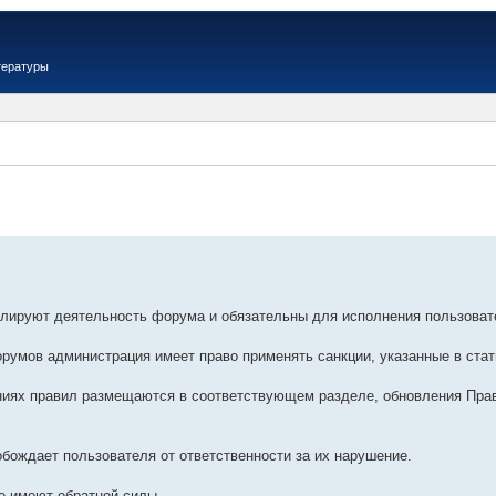
тературы
улируют деятельность форума и обязательны для исполнения пользова
орумов администрация имеет право применять санкции, указанные в стат
ниях правил размещаются в соответствующем разделе, обновления Прав
обождает пользователя от ответственности за их нарушение.
е имеют обратной силы.