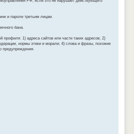
амоуправления РФ, если это не нарушает действующего
ине и пароле третьим лицам.
вечного бана.
й профиля: 1) адреса сайтов или части таких адресов; 2)
дерации, нормы этики и морали; 4) слова и фразы, похожие
о предупреждения.