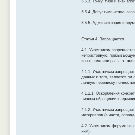
3.5.3. Точку, тире и знак ап
3.5.4. Допустимо использова
3.5.5. Администрация фору
Статья 4. Запрещается
4.1. Участникам запрещаетс
непристойную, призывающую
иного пола или расы, а та
4.1.1. Участникам запрещае
данных и того, является ли
личную переписку полностью
4.1.1.1. Оскорбления конкр
личном обращении к админис
4.1.2. Участникам запрещае
материалов (в части, оправ
4.2. Участникам форума зап
ним).