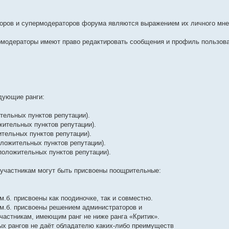
оров и супермодераторов форума являются выражением их личного мнени
рмодераторы имеют право редактировать сообщения и профиль пользова
дующие ранги:
тельных пунктов репутации).
ожительных пунктов репутации).
жительных пунктов репутации).
положительных пунктов репутации).
 положительных пунктов репутации).
, участникам могут быть присвоены поощрительные:
м.б. присвоены как поодиночке, так и совместно.
 м.б. присвоены решением администраторов и
астникам, имеющим ранг не ниже ранга «Критик».
ых рангов не даёт обладателю каких-либо преимуществ