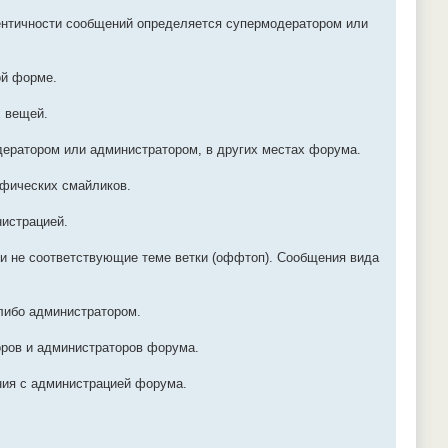
дентичности сообщений определяется супермодератором или
ой форме.
 вещей.
дератором или администратором, в других местах форума.
афических смайликов.
нистрацией.
 и не соответствующие теме ветки (оффтоп). Сообщения вида
либо администратором.
оров и администраторов форума.
ния с администрацией форума.