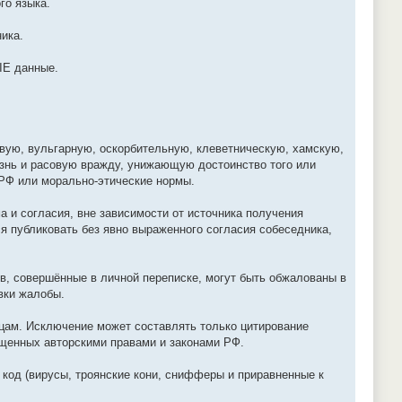
го языка.
ика.
ЫЕ данные.
вую, вульгарную, оскорбительную, клеветническую, хамскую,
нь и расовую вражду, унижающую достоинство того или
РФ или морально-этические нормы.
 и согласия, вне зависимости от источника получения
ся публиковать без явно выраженного согласия собеседника,
в, совершённые в личной переписке, могут быть обжалованы в
вки жалобы.
ицам. Исключение может составлять только цитирование
ищенных авторскими правами и законами РФ.
код (вирусы, троянские кони, снифферы и приравненные к