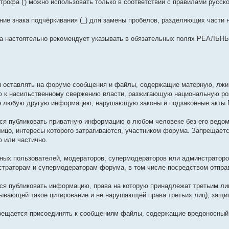
острофа (') можно использовать только в соответствии с правилами русско
ние знака подчёркивания (_) для замены пробелов, разделяющих части н
ма настоятельно рекомендует указывать в обязательных полях РЕАЛЬН
я оставлять на форуме сообщения и файлы, содержащие матерную, лжи
 к насильственному свержению власти, разжигающую национальную роз
кже любую другую информацию, нарушающую законы и подзаконные акты 
тся публиковать приватную информацию о любом человеке без его ведома
 лицо, интересы которого затрагиваются, участником форума. Запрещает
 или частично.
етных пользователей, модераторов, супермодераторов или админстраторо
траторам и супермодераторам форума, в том числе посредством отпра
тся публиковать информацию, права на которую принадлежат третьим л
дывающей такое цитирование и не нарушающей права третьих лиц), защ
рещается присоединять к сообщениям файлы, содержащие вредоносный 