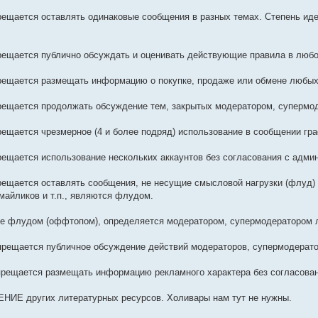
рещается оставлять одинаковые сообщения в разных темах. Степень и
рещается публично обсуждать и оценивать действующие правила в люб
прещается размещать информацию о покупке, продаже или обмене любых
рещается продолжать обсуждение тем, закрытых модератором, супермо
рещается чрезмерное (4 и более подряд) использование в сообщении гр
рещается использование нескольких аккаунтов без согласования с адми
рещается оставлять сообщения, не несущие смысловой нагрузки (флуд)
майликов и т.п., являются флудом.
ние флудом (оффтопом), определяется модератором, супермодератором 
прещается публичное обсуждение действий модераторов, супермодерат
прещается размещать информацию рекламного характера без согласова
НИЕ других литературных ресурсов. Холивары нам тут не нужны.