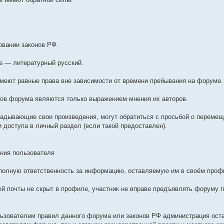
овании законов РФ.
е — литературный русский.
имеют равные права вне зависимости от времени пребывания на форуме.
ков форума являются только выражением мнения их авторов.
ладывающие свои произведения, могут обратиться с просьбой о переме
 доступа в личный раздел (если такой предоставлен).
ния пользователя
 полную ответственность за информацию, оставляемую им в своём проф
ной почты не скрыт в профиле, участник не вправе предъявлять форуму 
льзователем правил данного форума или законов РФ администрация ост