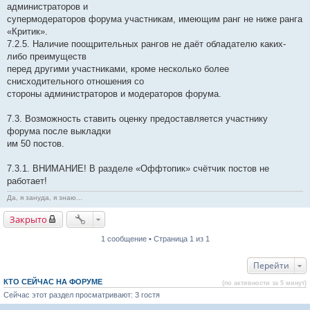
администраторов и
супермодераторов форума участникам, имеющим ранг не ниже ранга
«Критик».
7.2.5. Наличие поощрительных рангов не даёт обладателю каких-
либо преимуществ
перед другими участниками, кроме несколько более
снисходительного отношения со
стороны администраторов и модераторов форума.
7.3. Возможность ставить оценку предоставляется участнику
форума после выкладки
им 50 постов.
7.3.1. ВНИМАНИЕ! В разделе «Оффтопик» счётчик постов не
работает!
Да, я зануда, я знаю...
Закрыто
1 сообщение • Страница 1 из 1
Перейти
КТО СЕЙЧАС НА ФОРУМЕ
(по активности за 5 минут)
Сейчас этот раздел просматривают: 3 гостя