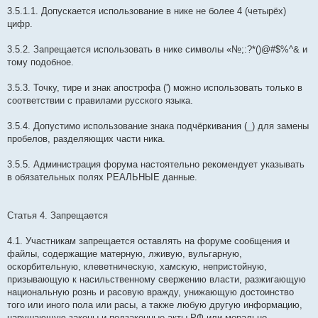
3.5.1.1. Допускается использование в нике не более 4 (четырёх)
цифр.
3.5.2. Запрещается использовать в нике символы «№;:?*()@#$%^& и
тому подобное.
3.5.3. Точку, тире и знак апострофа (') можно использовать только в
соответствии с правилами русского языка.
3.5.4. Допустимо использование знака подчёркивания (_) для замены
пробелов, разделяющих части ника.
3.5.5. Администрация форума настоятельно рекомендует указывать
в обязательных полях РЕАЛЬНЫЕ данные.
Статья 4. Запрещается
4.1. Участникам запрещается оставлять на форуме сообщения и
файлы, содержащие матерную, лживую, вульгарную,
оскорбительную, клеветническую, хамскую, непристойную,
призывающую к насильственному свержению власти, разжигающую
национальную рознь и расовую вражду, унижающую достоинство
того или иного пола или расы, а также любую другую информацию,
нарушающую законы и подзаконные акты РФ или морально-