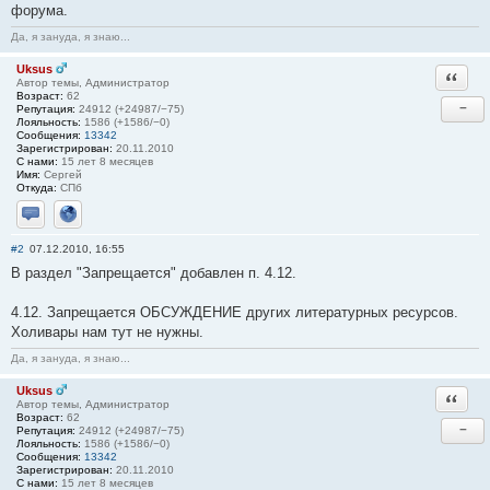
форума.
Да, я зануда, я знаю...
Uksus
Ответи
Автор темы, Администратор
Возраст:
62
−
Репутация:
24912 (+24987/−75)
Лояльность:
1586 (+1586/−0)
Сообщения:
13342
Зарегистрирован:
20.11.2010
С нами:
15 лет 8 месяцев
Имя:
Сергей
Откуда:
СПб
Отправить личное сообщение
Сайт
#2
07.12.2010, 16:55
В раздел "Запрещается" добавлен п. 4.12.
4.12. Запрещается ОБСУЖДЕНИЕ других литературных ресурсов.
Холивары нам тут не нужны.
Да, я зануда, я знаю...
Uksus
Ответи
Автор темы, Администратор
Возраст:
62
−
Репутация:
24912 (+24987/−75)
Лояльность:
1586 (+1586/−0)
Сообщения:
13342
Зарегистрирован:
20.11.2010
С нами:
15 лет 8 месяцев