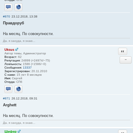
Отправить личное сообщение
Сайт
#870
23.12.2018, 13:38
Правдоруб
На месяц. По совокупности.
Да, я зануда, я знаю...
Uksus
Ответи
Автор темы, Администратор
Возраст:
62
−
Репутация:
24899 (+24974/−75)
Лояльность:
1586 (+1586/−0)
Сообщения:
13337
Зарегистрирован:
20.11.2010
С нами:
15 лет 8 месяцев
Имя:
Сергей
Откуда:
СПб
Отправить личное сообщение
Сайт
#871
26.12.2018, 09:31
Arghett
На месяц. По совокупности.
Да, я зануда, я знаю...
Шифер
Ответи