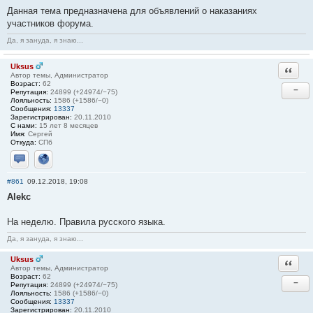
Данная тема предназначена для объявлений о наказаниях
участников форума.
Да, я зануда, я знаю...
Uksus
Ответи
Автор темы, Администратор
Возраст:
62
−
Репутация:
24899 (+24974/−75)
Лояльность:
1586 (+1586/−0)
Сообщения:
13337
Зарегистрирован:
20.11.2010
С нами:
15 лет 8 месяцев
Имя:
Сергей
Откуда:
СПб
Отправить личное сообщение
Сайт
#861
09.12.2018, 19:08
Alekc
На неделю. Правила русского языка.
Да, я зануда, я знаю...
Uksus
Ответи
Автор темы, Администратор
Возраст:
62
−
Репутация:
24899 (+24974/−75)
Лояльность:
1586 (+1586/−0)
Сообщения:
13337
Зарегистрирован:
20.11.2010