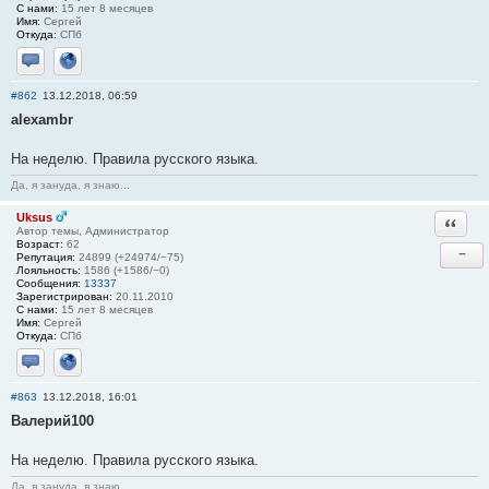
С нами:
15 лет 8 месяцев
Имя:
Сергей
Откуда:
СПб
Отправить личное сообщение
Сайт
#862
13.12.2018, 06:59
alexambr
На неделю. Правила русского языка.
Да, я зануда, я знаю...
Uksus
Ответи
Автор темы, Администратор
Возраст:
62
−
Репутация:
24899 (+24974/−75)
Лояльность:
1586 (+1586/−0)
Сообщения:
13337
Зарегистрирован:
20.11.2010
С нами:
15 лет 8 месяцев
Имя:
Сергей
Откуда:
СПб
Отправить личное сообщение
Сайт
#863
13.12.2018, 16:01
Валерий100
На неделю. Правила русского языка.
Да, я зануда, я знаю...