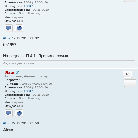
Лояльность:
1586 (+1586/−0)
Сообщения:
13337
Зарегистрирован:
20.11.2010
С нами:
15 лет 8 месяцев
Имя:
Сергей
Откуда:
СПб
Отправить личное сообщение
Сайт
#867
19.12.2018, 08:32
tia1957
На неделю. П.4.1. Правил форума.
Да, я зануда, я знаю...
Uksus
Ответи
Автор темы, Администратор
Возраст:
62
−
Репутация:
24899 (+24974/−75)
Лояльность:
1586 (+1586/−0)
Сообщения:
13337
Зарегистрирован:
20.11.2010
С нами:
15 лет 8 месяцев
Имя:
Сергей
Откуда:
СПб
Отправить личное сообщение
Сайт
#868
22.12.2018, 05:50
Atran