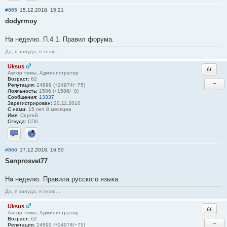
Отправить личное сообщение
Сайт
#865
15.12.2018, 15:21
dodyrmoy
На неделю. П.4.1. Правил форума.
Да, я зануда, я знаю...
Uksus
Ответи
Автор темы, Администратор
Возраст:
62
−
Репутация:
24899 (+24974/−75)
Лояльность:
1586 (+1586/−0)
Сообщения:
13337
Зарегистрирован:
20.11.2010
С нами:
15 лет 8 месяцев
Имя:
Сергей
Откуда:
СПб
Отправить личное сообщение
Сайт
#866
17.12.2018, 16:50
Sanprosvet77
На неделю. Правила русского языка.
Да, я зануда, я знаю...
Uksus
Ответи
Автор темы, Администратор
Возраст:
62
−
Репутация:
24899 (+24974/−75)