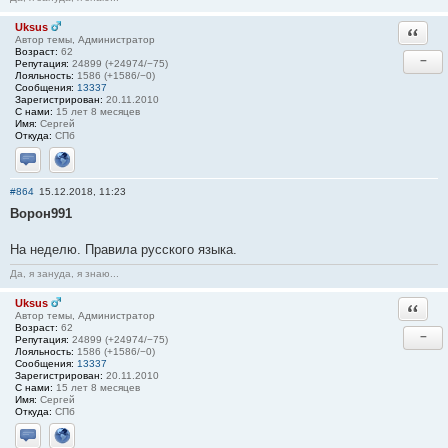
Uksus
Ответи
Автор темы, Администратор
Возраст:
62
−
Репутация:
24899 (+24974/−75)
Лояльность:
1586 (+1586/−0)
Сообщения:
13337
Зарегистрирован:
20.11.2010
С нами:
15 лет 8 месяцев
Имя:
Сергей
Откуда:
СПб
Отправить личное сообщение
Сайт
#864
15.12.2018, 11:23
Ворон991
На неделю. Правила русского языка.
Да, я зануда, я знаю...
Uksus
Ответи
Автор темы, Администратор
Возраст:
62
−
Репутация:
24899 (+24974/−75)
Лояльность:
1586 (+1586/−0)
Сообщения:
13337
Зарегистрирован:
20.11.2010
С нами:
15 лет 8 месяцев
Имя:
Сергей
Откуда:
СПб