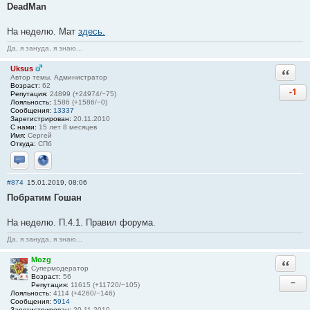
DeadMan
На неделю. Мат
здесь.
Да, я зануда, я знаю...
Uksus
Ответи
Автор темы, Администратор
Возраст:
62
-1
Репутация:
24899 (+24974/−75)
Лояльность:
1586 (+1586/−0)
Сообщения:
13337
Зарегистрирован:
20.11.2010
С нами:
15 лет 8 месяцев
Имя:
Сергей
Откуда:
СПб
Отправить личное сообщение
Сайт
#874
15.01.2019, 08:06
Побратим Гошан
На неделю. П.4.1. Правил форума.
Да, я зануда, я знаю...
Mozg
Ответи
Супермодератор
Возраст:
56
−
Репутация:
11615 (+11720/−105)
Лояльность:
4114 (+4260/−146)
Сообщения:
5914
Зарегистрирован:
20.11.2010