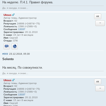
На неделю. П.4.1. Правил форума.
Да, я зануда, я знаю...
Uksus
Ответи
Автор темы, Администратор
Возраст:
62
−
Репутация:
24899 (+24974/−75)
Лояльность:
1586 (+1586/−0)
Сообщения:
13337
Зарегистрирован:
20.11.2010
С нами:
15 лет 8 месяцев
Имя:
Сергей
Откуда:
СПб
Отправить личное сообщение
Сайт
#869
23.12.2018, 05:30
Solento
На месяц. По совокупности.
Да, я зануда, я знаю...
Uksus
Ответи
Автор темы, Администратор
Возраст:
62
−
Репутация:
24899 (+24974/−75)
Лояльность:
1586 (+1586/−0)
Сообщения:
13337
Зарегистрирован:
20.11.2010
С нами:
15 лет 8 месяцев
Имя:
Сергей
Откуда:
СПб