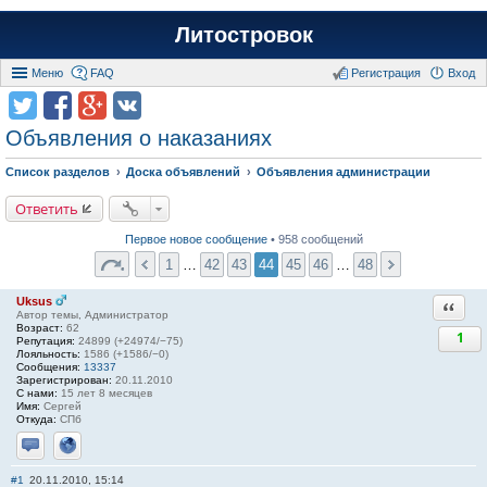
Литостровок
Меню
FAQ
Регистрация
Вход
Объявления о наказаниях
Список разделов
Доска объявлений
Объявления администрации
Ответить
Первое новое сообщение
• 958 сообщений
1
…
42
43
44
45
46
…
48
Uksus
Ответи
Автор темы, Администратор
Возраст:
62
1
Репутация:
24899 (+24974/−75)
Лояльность:
1586 (+1586/−0)
Сообщения:
13337
Зарегистрирован:
20.11.2010
С нами:
15 лет 8 месяцев
Имя:
Сергей
Откуда:
СПб
Отправить личное сообщение
Сайт
#1
20.11.2010, 15:14