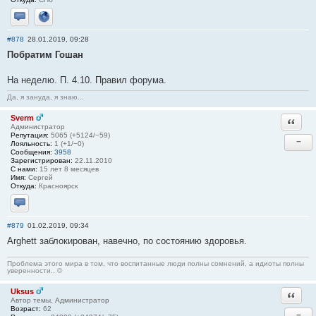
Отправить личное сообщение
Сайт
#878
28.01.2019, 09:28
Побратим Гошан
На неделю. П. 4.10. Правил форума.
Да, я зануда, я знаю...
Sverm
Ответи
Администратор
Репутация:
5065 (+5124/−59)
−
Лояльность:
1 (+1/−0)
Сообщения:
3958
Зарегистрирован:
22.11.2010
С нами:
15 лет 8 месяцев
Имя:
Сергей
Откуда:
Красноярск
Отправить личное сообщение
#879
01.02.2019, 09:34
Arghett заблокирован, навечно, по состоянию здоровья.
Проблема этого мира в том, что воспитанные люди полны сомнений, а идиоты полны
уверенности.. ©
Uksus
Ответи
Автор темы, Администратор
Возраст:
62
−