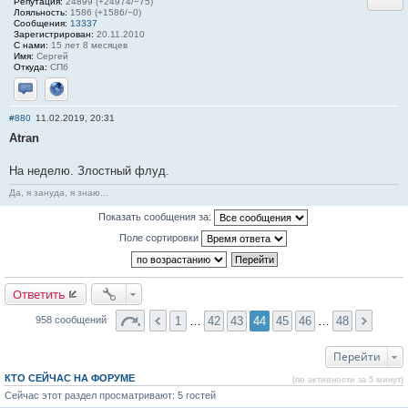
Репутация:
24899 (+24974/−75)
Лояльность:
1586 (+1586/−0)
Сообщения:
13337
Зарегистрирован:
20.11.2010
С нами:
15 лет 8 месяцев
Имя:
Сергей
Откуда:
СПб
Отправить личное сообщение
Сайт
#880
11.02.2019, 20:31
Atran
На неделю. Злостный флуд.
Да, я зануда, я знаю...
Показать сообщения за:
Поле сортировки
Ответить
1
…
42
43
44
45
46
…
48
958 сообщений
Перейти
КТО СЕЙЧАС НА ФОРУМЕ
(по активности за 5 минут)
Сейчас этот раздел просматривают: 5 гостей