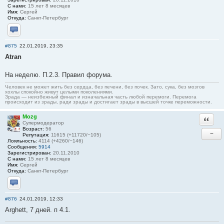
С нами:
15 лет 8 месяцев
Имя:
Сергей
Откуда:
Санкт-Петербург
Отправить личное сообщение
#875
22.01.2019, 23:35
Atran
На неделю. П.2.3. Правил форума.
Человек не может жить без сердца, без печени, без почек. Зато, сука, без мозгов
хохлы спокойно живут целыми поколениями.
Зрада — неизбежный финал и изначальная часть любой перемоги. Перемога
происходит из зрады, ради зрады и достигает зрады в высшей точке переможности.
Mozg
Ответи
Супермодератор
Возраст:
56
−
Репутация:
11615 (+11720/−105)
Лояльность:
4114 (+4260/−146)
Сообщения:
5914
Зарегистрирован:
20.11.2010
С нами:
15 лет 8 месяцев
Имя:
Сергей
Откуда:
Санкт-Петербург
Отправить личное сообщение
#876
24.01.2019, 12:33
Arghett, 7 дней. п 4.1.