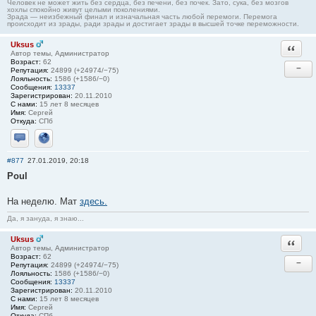
Человек не может жить без сердца, без печени, без почек. Зато, сука, без мозгов
хохлы спокойно живут целыми поколениями.
Зрада — неизбежный финал и изначальная часть любой перемоги. Перемога
происходит из зрады, ради зрады и достигает зрады в высшей точке переможности.
Uksus
Ответи
Автор темы, Администратор
Возраст:
62
−
Репутация:
24899 (+24974/−75)
Лояльность:
1586 (+1586/−0)
Сообщения:
13337
Зарегистрирован:
20.11.2010
С нами:
15 лет 8 месяцев
Имя:
Сергей
Откуда:
СПб
Отправить личное сообщение
Сайт
#877
27.01.2019, 20:18
Poul
На неделю. Мат
здесь.
Да, я зануда, я знаю...
Uksus
Ответи
Автор темы, Администратор
Возраст:
62
−
Репутация:
24899 (+24974/−75)
Лояльность:
1586 (+1586/−0)
Сообщения:
13337
Зарегистрирован:
20.11.2010
С нами:
15 лет 8 месяцев
Имя:
Сергей
Откуда:
СПб