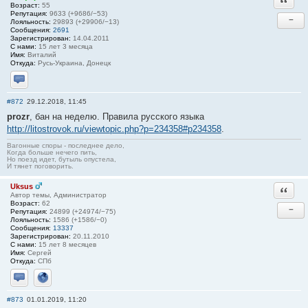
Возраст:
55
Репутация:
9633 (+9686/−53)
−
Лояльность:
29893 (+29906/−13)
Сообщения:
2691
Зарегистрирован:
14.04.2011
С нами:
15 лет 3 месяца
Имя:
Виталий
Откуда:
Русь-Украина, Донецк
Отправить личное сообщение
#872
29.12.2018, 11:45
prozr
, бан на неделю. Правила русского языка
http://litostrovok.ru/viewtopic.php?p=234358#p234358
.
Вагонные споры - последнее дело,
Когда больше нечего пить,
Но поезд идет, бутыль опустела,
И тянет поговорить.
Uksus
Ответи
Автор темы, Администратор
Возраст:
62
−
Репутация:
24899 (+24974/−75)
Лояльность:
1586 (+1586/−0)
Сообщения:
13337
Зарегистрирован:
20.11.2010
С нами:
15 лет 8 месяцев
Имя:
Сергей
Откуда:
СПб
Отправить личное сообщение
Сайт
#873
01.01.2019, 11:20