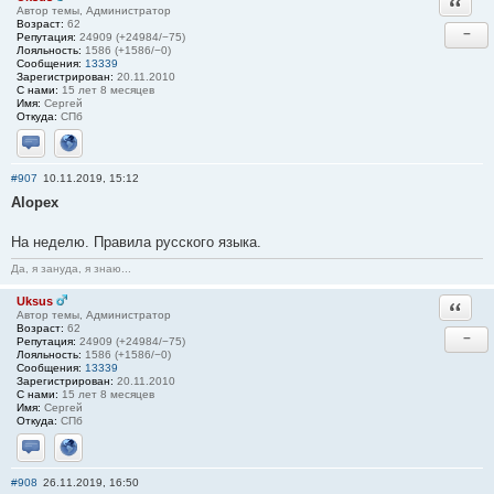
Ответи
Автор темы, Администратор
Возраст:
62
−
Репутация:
24909 (+24984/−75)
Лояльность:
1586 (+1586/−0)
Сообщения:
13339
Зарегистрирован:
20.11.2010
С нами:
15 лет 8 месяцев
Имя:
Сергей
Откуда:
СПб
Отправить личное сообщение
Сайт
#907
10.11.2019, 15:12
Alopex
На неделю. Правила русского языка.
Да, я зануда, я знаю...
Uksus
Ответи
Автор темы, Администратор
Возраст:
62
−
Репутация:
24909 (+24984/−75)
Лояльность:
1586 (+1586/−0)
Сообщения:
13339
Зарегистрирован:
20.11.2010
С нами:
15 лет 8 месяцев
Имя:
Сергей
Откуда:
СПб
Отправить личное сообщение
Сайт
#908
26.11.2019, 16:50