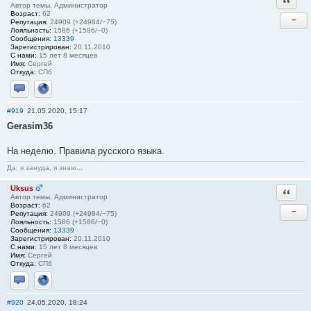
Автор темы, Администратор
Возраст:
62
−
Репутация:
24909 (+24984/−75)
Лояльность:
1586 (+1586/−0)
Сообщения:
13339
Зарегистрирован:
20.11.2010
С нами:
15 лет 8 месяцев
Имя:
Сергей
Откуда:
СПб
Отправить личное сообщение
Сайт
#919
21.05.2020, 15:17
Gerasim36
На неделю. Правила русского языка.
Да, я зануда, я знаю...
Uksus
Ответи
Автор темы, Администратор
Возраст:
62
−
Репутация:
24909 (+24984/−75)
Лояльность:
1586 (+1586/−0)
Сообщения:
13339
Зарегистрирован:
20.11.2010
С нами:
15 лет 8 месяцев
Имя:
Сергей
Откуда:
СПб
Отправить личное сообщение
Сайт
#920
24.05.2020, 18:24