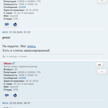
−
Репутация:
24909 (+24984/−75)
Лояльность:
1586 (+1586/−0)
Сообщения:
13339
Зарегистрирован:
20.11.2010
С нами:
15 лет 8 месяцев
Имя:
Сергей
Откуда:
СПб
Отправить личное сообщение
Сайт
#913
07.03.2020, 07:25
prozr
На неделю. Мат
здесь
.
Хоть и слегка замаскированный.
Да, я зануда, я знаю...
Uksus
Ответи
Автор темы, Администратор
Возраст:
62
−
Репутация:
24909 (+24984/−75)
Лояльность:
1586 (+1586/−0)
Сообщения:
13339
Зарегистрирован:
20.11.2010
С нами:
15 лет 8 месяцев
Имя:
Сергей
Откуда:
СПб
Отправить личное сообщение
Сайт
#914
23.03.2020, 06:37