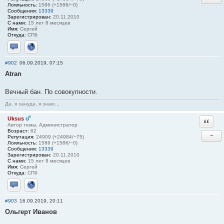
Лояльность:
1586 (+1586/−0)
Сообщения:
13339
Зарегистрирован:
20.11.2010
С нами:
15 лет 8 месяцев
Имя:
Сергей
Откуда:
СПб
Отправить личное сообщение
Сайт
#902
06.09.2019, 07:15
Atran
Вечный бан. По совокупности.
Да, я зануда, я знаю...
Uksus
Ответи
Автор темы, Администратор
Возраст:
62
−
Репутация:
24909 (+24984/−75)
Лояльность:
1586 (+1586/−0)
Сообщения:
13339
Зарегистрирован:
20.11.2010
С нами:
15 лет 8 месяцев
Имя:
Сергей
Откуда:
СПб
Отправить личное сообщение
Сайт
#903
16.09.2019, 20:11
Ольгерт Иванов