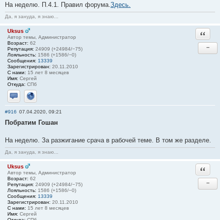
На неделю. П.4.1. Правил форума.
Здесь.
Да, я зануда, я знаю...
Uksus
Ответи
Автор темы, Администратор
Возраст:
62
−
Репутация:
24909 (+24984/−75)
Лояльность:
1586 (+1586/−0)
Сообщения:
13339
Зарегистрирован:
20.11.2010
С нами:
15 лет 8 месяцев
Имя:
Сергей
Откуда:
СПб
Отправить личное сообщение
Сайт
#916
07.04.2020, 09:21
Побратим Гошан
На неделю. За разжигание срача в рабочей теме. В том же разделе.
Да, я зануда, я знаю...
Uksus
Ответи
Автор темы, Администратор
Возраст:
62
−
Репутация:
24909 (+24984/−75)
Лояльность:
1586 (+1586/−0)
Сообщения:
13339
Зарегистрирован:
20.11.2010
С нами:
15 лет 8 месяцев
Имя:
Сергей
Откуда:
СПб