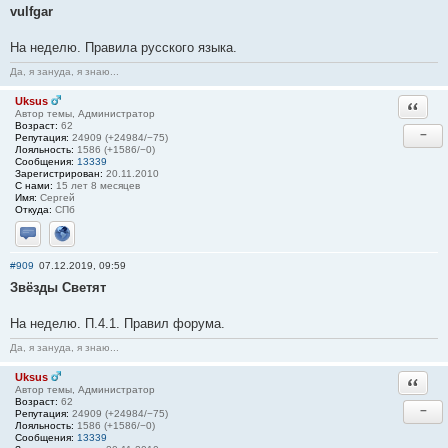
vulfgar
На неделю. Правила русского языка.
Да, я зануда, я знаю...
Uksus
Ответи
Автор темы, Администратор
Возраст:
62
−
Репутация:
24909 (+24984/−75)
Лояльность:
1586 (+1586/−0)
Сообщения:
13339
Зарегистрирован:
20.11.2010
С нами:
15 лет 8 месяцев
Имя:
Сергей
Откуда:
СПб
Отправить личное сообщение
Сайт
#909
07.12.2019, 09:59
Звёзды Светят
На неделю. П.4.1. Правил форума.
Да, я зануда, я знаю...
Uksus
Ответи
Автор темы, Администратор
Возраст:
62
−
Репутация:
24909 (+24984/−75)
Лояльность:
1586 (+1586/−0)
Сообщения:
13339