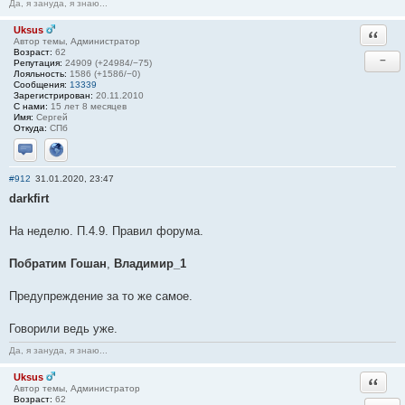
Да, я зануда, я знаю...
Uksus
Ответи
Автор темы, Администратор
Возраст:
62
−
Репутация:
24909 (+24984/−75)
Лояльность:
1586 (+1586/−0)
Сообщения:
13339
Зарегистрирован:
20.11.2010
С нами:
15 лет 8 месяцев
Имя:
Сергей
Откуда:
СПб
Отправить личное сообщение
Сайт
#912
31.01.2020, 23:47
darkfirt
На неделю. П.4.9. Правил форума.
Побратим Гошан
,
Владимир_1
Предупреждение за то же самое.
Говорили ведь уже.
Да, я зануда, я знаю...
Uksus
Ответи
Автор темы, Администратор
Возраст:
62