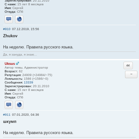
Зарегистрирован:
20.11.2010
С нами:
15 лет 8 месяцев
Имя:
Сергей
Откуда:
СПб
Отправить личное сообщение
Сайт
#910
07.12.2019, 15:56
Zhukov
На неделю. Правила русского языка.
Да, я зануда, я знаю...
Uksus
Ответи
Автор темы, Администратор
Возраст:
62
−
Репутация:
24909 (+24984/−75)
Лояльность:
1586 (+1586/−0)
Сообщения:
13339
Зарегистрирован:
20.11.2010
С нами:
15 лет 8 месяцев
Имя:
Сергей
Откуда:
СПб
Отправить личное сообщение
Сайт
#911
07.01.2020, 04:36
шкумп
На неделю. Правила русского языка.