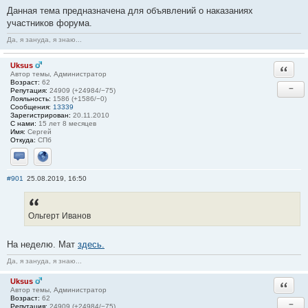
Данная тема предназначена для объявлений о наказаниях
участников форума.
Да, я зануда, я знаю...
Uksus
Ответи
Автор темы, Администратор
Возраст:
62
−
Репутация:
24909 (+24984/−75)
Лояльность:
1586 (+1586/−0)
Сообщения:
13339
Зарегистрирован:
20.11.2010
С нами:
15 лет 8 месяцев
Имя:
Сергей
Откуда:
СПб
Отправить личное сообщение
Сайт
#901
25.08.2019, 16:50
Ольгерт Иванов
На неделю. Мат
здесь.
Да, я зануда, я знаю...
Uksus
Ответи
Автор темы, Администратор
Возраст:
62
−
Репутация:
24909 (+24984/−75)