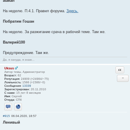
atakan
На неделю. П.4.1. Правил форума.
Здесь.
Побратим Гошан
На неделю. За разжигание срача в рабочей теме. Там же.
Валерий100
Предупреждение. Там же.
Да, я зануда, я знаю...
Uksus
Ответи
Автор темы, Администратор
Возраст:
62
−
Репутация:
24909 (+24984/−75)
Лояльность:
1586 (+1586/−0)
Сообщения:
13339
Зарегистрирован:
20.11.2010
С нами:
15 лет 8 месяцев
Имя:
Сергей
Откуда:
СПб
Отправить личное сообщение
Сайт
#915
06.04.2020, 18:57
Ленивый