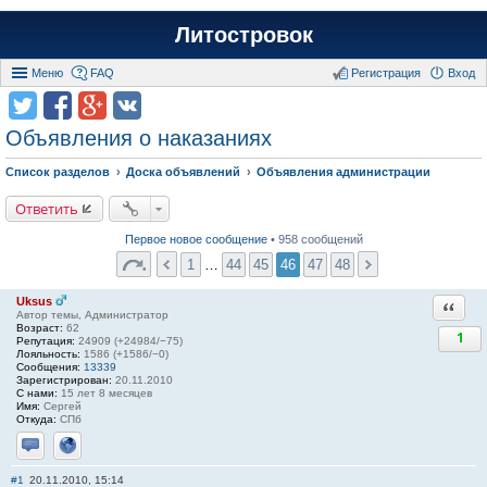
Литостровок
Меню
FAQ
Регистрация
Вход
Объявления о наказаниях
Список разделов
Доска объявлений
Объявления администрации
Ответить
Первое новое сообщение
• 958 сообщений
1
…
44
45
46
47
48
Uksus
Ответи
Автор темы, Администратор
Возраст:
62
1
Репутация:
24909 (+24984/−75)
Лояльность:
1586 (+1586/−0)
Сообщения:
13339
Зарегистрирован:
20.11.2010
С нами:
15 лет 8 месяцев
Имя:
Сергей
Откуда:
СПб
Отправить личное сообщение
Сайт
#1
20.11.2010, 15:14