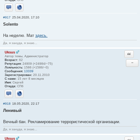
Отправить личное сообщение
Сайт
#917
25.04.2020, 17:10
Solento
На неделю. Мат
здесь.
Да, я зануда, я знаю...
Uksus
Ответи
Автор темы, Администратор
Возраст:
62
−
Репутация:
24909 (+24984/−75)
Лояльность:
1586 (+1586/−0)
Сообщения:
13339
Зарегистрирован:
20.11.2010
С нами:
15 лет 8 месяцев
Имя:
Сергей
Откуда:
СПб
Отправить личное сообщение
Сайт
#918
18.05.2020, 22:17
Ленивый
Вечный бан. Рекламирование террористической организации.
Да, я зануда, я знаю...
Uksus
Ответи