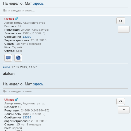
На неделю. Мат
здесь.
Да, я зануда, я знаю...
Uksus
Ответи
Автор темы, Администратор
Возраст:
62
−
Репутация:
24909 (+24984/−75)
Лояльность:
1586 (+1586/−0)
Сообщения:
13339
Зарегистрирован:
20.11.2010
С нами:
15 лет 8 месяцев
Имя:
Сергей
Откуда:
СПб
Отправить личное сообщение
Сайт
#904
17.09.2019, 14:57
atakan
На неделю. Мат
здесь.
Да, я зануда, я знаю...
Uksus
Ответи
Автор темы, Администратор
Возраст:
62
−
Репутация:
24909 (+24984/−75)
Лояльность:
1586 (+1586/−0)
Сообщения:
13339
Зарегистрирован:
20.11.2010
С нами:
15 лет 8 месяцев
Имя:
Сергей