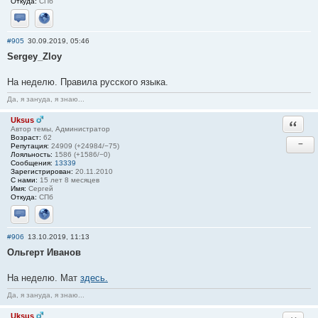
Откуда:
СПб
Отправить личное сообщение
Сайт
#905
30.09.2019, 05:46
Sergey_Zloy
На неделю. Правила русского языка.
Да, я зануда, я знаю...
Uksus
Ответи
Автор темы, Администратор
Возраст:
62
−
Репутация:
24909 (+24984/−75)
Лояльность:
1586 (+1586/−0)
Сообщения:
13339
Зарегистрирован:
20.11.2010
С нами:
15 лет 8 месяцев
Имя:
Сергей
Откуда:
СПб
Отправить личное сообщение
Сайт
#906
13.10.2019, 11:13
Ольгерт Иванов
На неделю. Мат
здесь.
Да, я зануда, я знаю...
Uksus