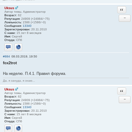
Uksus
Ответи
Автор темы, Администратор
Возраст:
62
−
Репутация:
24909 (+24984/−75)
Лояльность:
1586 (+1586/−0)
Сообщения:
13340
Зарегистрирован:
20.11.2010
С нами:
15 лет 8 месяцев
Имя:
Сергей
Откуда:
СПб
Отправить личное сообщение
Сайт
#884
08.03.2019, 19:50
fox2trot
На неделю. П.4.1. Правил форума.
Да, я зануда, я знаю...
Uksus
Ответи
Автор темы, Администратор
Возраст:
62
−
Репутация:
24909 (+24984/−75)
Лояльность:
1586 (+1586/−0)
Сообщения:
13340
Зарегистрирован:
20.11.2010
С нами:
15 лет 8 месяцев
Имя:
Сергей
Откуда:
СПб