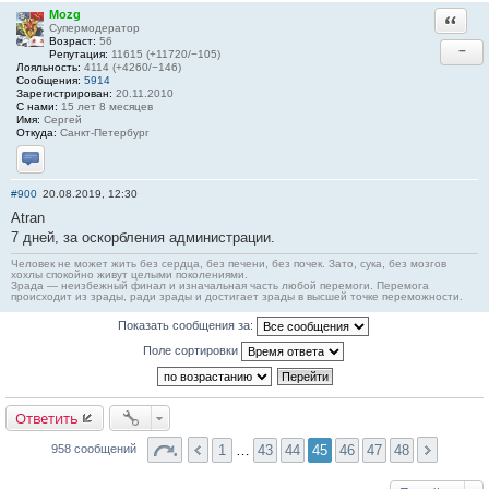
Mozg
Ответи
Супермодератор
Возраст:
56
−
Репутация:
11615 (+11720/−105)
Лояльность:
4114 (+4260/−146)
Сообщения:
5914
Зарегистрирован:
20.11.2010
С нами:
15 лет 8 месяцев
Имя:
Сергей
Откуда:
Санкт-Петербург
Отправить личное сообщение
#900
20.08.2019, 12:30
Atran
7 дней, за оскорбления администрации.
Человек не может жить без сердца, без печени, без почек. Зато, сука, без мозгов
хохлы спокойно живут целыми поколениями.
Зрада — неизбежный финал и изначальная часть любой перемоги. Перемога
происходит из зрады, ради зрады и достигает зрады в высшей точке переможности.
Показать сообщения за:
Поле сортировки
Ответить
1
…
43
44
45
46
47
48
958 сообщений