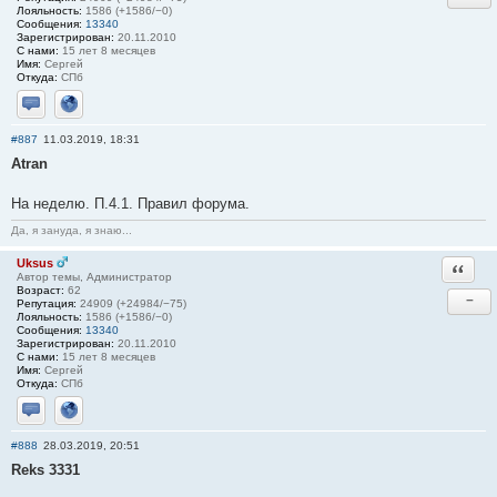
Лояльность:
1586 (+1586/−0)
Сообщения:
13340
Зарегистрирован:
20.11.2010
С нами:
15 лет 8 месяцев
Имя:
Сергей
Откуда:
СПб
Отправить личное сообщение
Сайт
#887
11.03.2019, 18:31
Atran
На неделю. П.4.1. Правил форума.
Да, я зануда, я знаю...
Uksus
Ответи
Автор темы, Администратор
Возраст:
62
−
Репутация:
24909 (+24984/−75)
Лояльность:
1586 (+1586/−0)
Сообщения:
13340
Зарегистрирован:
20.11.2010
С нами:
15 лет 8 месяцев
Имя:
Сергей
Откуда:
СПб
Отправить личное сообщение
Сайт
#888
28.03.2019, 20:51
Reks 3331