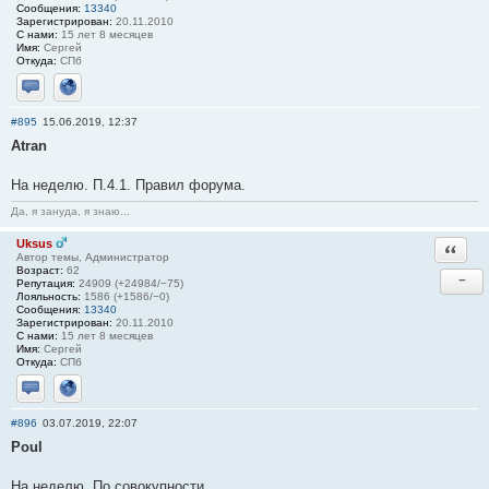
Сообщения:
13340
Зарегистрирован:
20.11.2010
С нами:
15 лет 8 месяцев
Имя:
Сергей
Откуда:
СПб
Отправить личное сообщение
Сайт
#895
15.06.2019, 12:37
Atran
На неделю. П.4.1. Правил форума.
Да, я зануда, я знаю...
Uksus
Ответи
Автор темы, Администратор
Возраст:
62
−
Репутация:
24909 (+24984/−75)
Лояльность:
1586 (+1586/−0)
Сообщения:
13340
Зарегистрирован:
20.11.2010
С нами:
15 лет 8 месяцев
Имя:
Сергей
Откуда:
СПб
Отправить личное сообщение
Сайт
#896
03.07.2019, 22:07
Poul
На неделю. По совокупности.