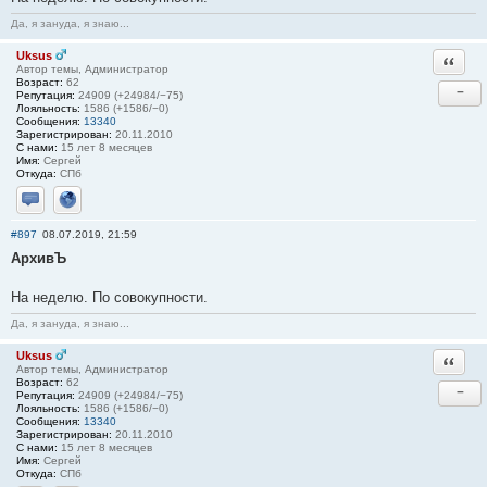
Да, я зануда, я знаю...
Uksus
Ответи
Автор темы, Администратор
Возраст:
62
−
Репутация:
24909 (+24984/−75)
Лояльность:
1586 (+1586/−0)
Сообщения:
13340
Зарегистрирован:
20.11.2010
С нами:
15 лет 8 месяцев
Имя:
Сергей
Откуда:
СПб
Отправить личное сообщение
Сайт
#897
08.07.2019, 21:59
АрхивЪ
На неделю. По совокупности.
Да, я зануда, я знаю...
Uksus
Ответи
Автор темы, Администратор
Возраст:
62
−
Репутация:
24909 (+24984/−75)
Лояльность:
1586 (+1586/−0)
Сообщения:
13340
Зарегистрирован:
20.11.2010
С нами:
15 лет 8 месяцев
Имя:
Сергей
Откуда:
СПб