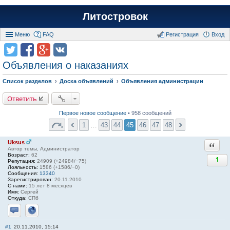
Литостровок
Меню
FAQ
Регистрация
Вход
Объявления о наказаниях
Список разделов
Доска объявлений
Объявления администрации
Ответить
Первое новое сообщение
• 958 сообщений
1
…
43
44
45
46
47
48
Uksus
Ответи
Автор темы, Администратор
Возраст:
62
1
Репутация:
24909 (+24984/−75)
Лояльность:
1586 (+1586/−0)
Сообщения:
13340
Зарегистрирован:
20.11.2010
С нами:
15 лет 8 месяцев
Имя:
Сергей
Откуда:
СПб
Отправить личное сообщение
Сайт
#1
20.11.2010, 15:14