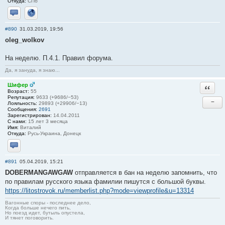
Откуда:
СПб
Отправить личное сообщение
Сайт
#890
31.03.2019, 19:56
oleg_wolkov
На неделю. П.4.1. Правил форума.
Да, я зануда, я знаю...
Шифер
Ответи
Возраст:
55
Репутация:
9633 (+9686/−53)
−
Лояльность:
29893 (+29906/−13)
Сообщения:
2691
Зарегистрирован:
14.04.2011
С нами:
15 лет 3 месяца
Имя:
Виталий
Откуда:
Русь-Украина, Донецк
Отправить личное сообщение
#891
05.04.2019, 15:21
DOBERMANGAWGAW
отправляется в бан на неделю запомнить, что
по правилам русского языка фамилии пишутся с большой буквы.
https://litostrovok.ru/memberlist.php?mode=viewprofile&u=13314
Вагонные споры - последнее дело,
Когда больше нечего пить,
Но поезд идет, бутыль опустела,
И тянет поговорить.