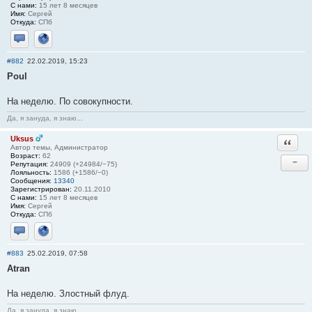
С нами:
15 лет 8 месяцев
Имя:
Сергей
Откуда:
СПб
Отправить личное сообщение
Сайт
#882
22.02.2019, 15:23
Poul
На неделю. По совокупности.
Да, я зануда, я знаю...
Uksus
Ответи
Автор темы, Администратор
Возраст:
62
−
Репутация:
24909 (+24984/−75)
Лояльность:
1586 (+1586/−0)
Сообщения:
13340
Зарегистрирован:
20.11.2010
С нами:
15 лет 8 месяцев
Имя:
Сергей
Откуда:
СПб
Отправить личное сообщение
Сайт
#883
25.02.2019, 07:58
Atran
На неделю. Злостный флуд.
Да, я зануда, я знаю...