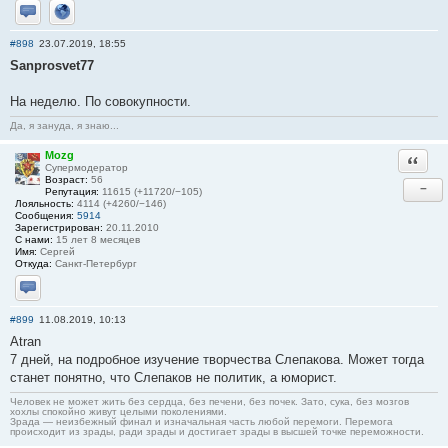
Отправить личное сообщение
Сайт
#898
23.07.2019, 18:55
Sanprosvet77
На неделю. По совокупности.
Да, я зануда, я знаю...
Mozg
Ответи
Супермодератор
Возраст:
56
−
Репутация:
11615 (+11720/−105)
Лояльность:
4114 (+4260/−146)
Сообщения:
5914
Зарегистрирован:
20.11.2010
С нами:
15 лет 8 месяцев
Имя:
Сергей
Откуда:
Санкт-Петербург
Отправить личное сообщение
#899
11.08.2019, 10:13
Atran
7 дней, на подробное изучение творчества Слепакова. Может тогда
станет понятно, что Слепаков не политик, а юморист.
Человек не может жить без сердца, без печени, без почек. Зато, сука, без мозгов
хохлы спокойно живут целыми поколениями.
Зрада — неизбежный финал и изначальная часть любой перемоги. Перемога
происходит из зрады, ради зрады и достигает зрады в высшей точке переможности.