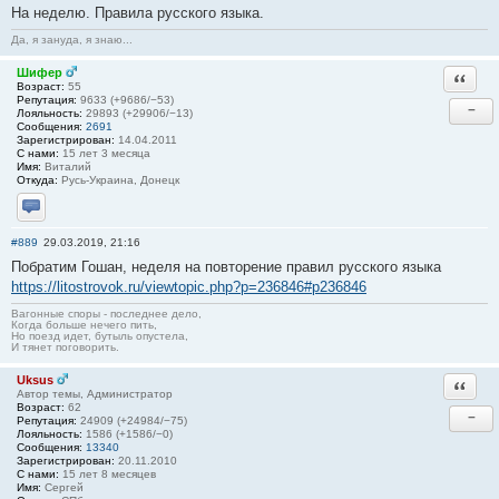
На неделю. Правила русского языка.
Да, я зануда, я знаю...
Шифер
Ответи
Возраст:
55
Репутация:
9633 (+9686/−53)
−
Лояльность:
29893 (+29906/−13)
Сообщения:
2691
Зарегистрирован:
14.04.2011
С нами:
15 лет 3 месяца
Имя:
Виталий
Откуда:
Русь-Украина, Донецк
Отправить личное сообщение
#889
29.03.2019, 21:16
Побратим Гошан, неделя на повторение правил русского языка
https://litostrovok.ru/viewtopic.php?p=236846#p236846
Вагонные споры - последнее дело,
Когда больше нечего пить,
Но поезд идет, бутыль опустела,
И тянет поговорить.
Uksus
Ответи
Автор темы, Администратор
Возраст:
62
−
Репутация:
24909 (+24984/−75)
Лояльность:
1586 (+1586/−0)
Сообщения:
13340
Зарегистрирован:
20.11.2010
С нами:
15 лет 8 месяцев
Имя:
Сергей