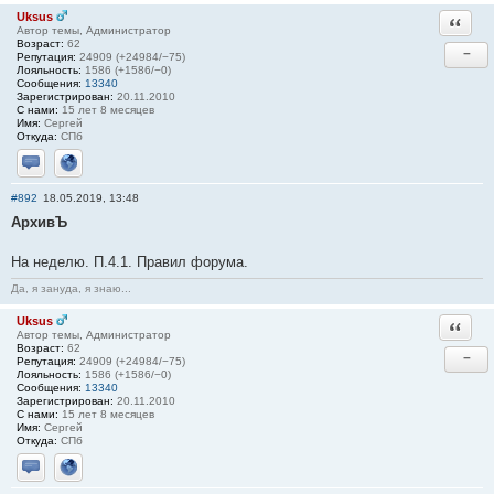
Uksus
Ответи
Автор темы, Администратор
Возраст:
62
−
Репутация:
24909 (+24984/−75)
Лояльность:
1586 (+1586/−0)
Сообщения:
13340
Зарегистрирован:
20.11.2010
С нами:
15 лет 8 месяцев
Имя:
Сергей
Откуда:
СПб
Отправить личное сообщение
Сайт
#892
18.05.2019, 13:48
АрхивЪ
На неделю. П.4.1. Правил форума.
Да, я зануда, я знаю...
Uksus
Ответи
Автор темы, Администратор
Возраст:
62
−
Репутация:
24909 (+24984/−75)
Лояльность:
1586 (+1586/−0)
Сообщения:
13340
Зарегистрирован:
20.11.2010
С нами:
15 лет 8 месяцев
Имя:
Сергей
Откуда:
СПб
Отправить личное сообщение
Сайт