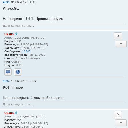
#893
04.06.2019, 19:41
AllexxGL
На неделю. П.4.1. Правил форума.
Да, я зануда, я знаю...
Uksus
Ответи
Автор темы, Администратор
Возраст:
62
−
Репутация:
24909 (+24984/−75)
Лояльность:
1586 (+1586/−0)
Сообщения:
13340
Зарегистрирован:
20.11.2010
С нами:
15 лет 8 месяцев
Имя:
Сергей
Откуда:
СПб
Отправить личное сообщение
Сайт
#894
10.06.2019, 17:56
Kot Timoxa
Бан на неделю. Злостный оффтоп.
Да, я зануда, я знаю...
Uksus
Ответи
Автор темы, Администратор
Возраст:
62
−
Репутация:
24909 (+24984/−75)
Лояльность:
1586 (+1586/−0)