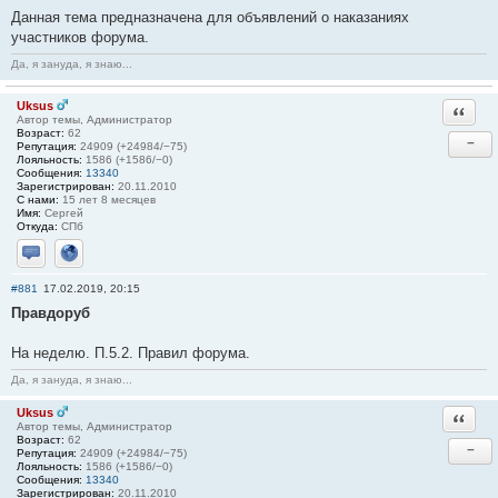
Данная тема предназначена для объявлений о наказаниях
участников форума.
Да, я зануда, я знаю...
Uksus
Ответи
Автор темы, Администратор
Возраст:
62
−
Репутация:
24909 (+24984/−75)
Лояльность:
1586 (+1586/−0)
Сообщения:
13340
Зарегистрирован:
20.11.2010
С нами:
15 лет 8 месяцев
Имя:
Сергей
Откуда:
СПб
Отправить личное сообщение
Сайт
#881
17.02.2019, 20:15
Правдоруб
На неделю. П.5.2. Правил форума.
Да, я зануда, я знаю...
Uksus
Ответи
Автор темы, Администратор
Возраст:
62
−
Репутация:
24909 (+24984/−75)
Лояльность:
1586 (+1586/−0)
Сообщения:
13340
Зарегистрирован:
20.11.2010