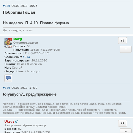
Отправить личное сообщение
Сайт
#885
09.03.2019, 15:25
Побратим Гошан
На неделю. П. 4.10. Правил форума.
Да, я зануда, я знаю...
Mozg
Ответи
Супермодератор
Возраст:
56
−
Репутация:
11615 (+11720/−105)
Лояльность:
4114 (+4260/−146)
Сообщения:
5914
Зарегистрирован:
20.11.2010
С нами:
15 лет 8 месяцев
Имя:
Сергей
Откуда:
Санкт-Петербург
Отправить личное сообщение
#886
09.03.2019, 17:39
tolyanych71
предупреждение
Человек не может жить без сердца, без печени, без почек. Зато, сука, без мозгов
хохлы спокойно живут целыми поколениями.
Зрада — неизбежный финал и изначальная часть любой перемоги. Перемога
происходит из зрады, ради зрады и достигает зрады в высшей точке переможности.
Uksus
Ответи
Автор темы, Администратор
Возраст:
62
−
Репутация:
24909 (+24984/−75)