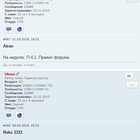
Лояльность:
1586 (+1586/−0)
Сообщения:
13340
Зарегистрирован:
20.11.2010
С нами:
15 лет 8 месяцев
Имя:
Сергей
Откуда:
СПб
Отправить личное сообщение
Сайт
#887
11.03.2019, 18:31
Atran
На неделю. П.4.1. Правил форума.
Да, я зануда, я знаю...
Uksus
Ответи
Автор темы, Администратор
Возраст:
62
−
Репутация:
24909 (+24984/−75)
Лояльность:
1586 (+1586/−0)
Сообщения:
13340
Зарегистрирован:
20.11.2010
С нами:
15 лет 8 месяцев
Имя:
Сергей
Откуда:
СПб
Отправить личное сообщение
Сайт
#888
28.03.2019, 20:51
Reks 3331