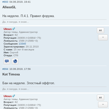
#893
04.06.2019, 19:41
AllexxGL
На неделю. П.4.1. Правил форума.
Да, я зануда, я знаю...
Uksus
Ответи
Автор темы, Администратор
Возраст:
62
−
Репутация:
24909 (+24984/−75)
Лояльность:
1586 (+1586/−0)
Сообщения:
13340
Зарегистрирован:
20.11.2010
С нами:
15 лет 8 месяцев
Имя:
Сергей
Откуда:
СПб
Отправить личное сообщение
Сайт
#894
10.06.2019, 17:56
Kot Timoxa
Бан на неделю. Злостный оффтоп.
Да, я зануда, я знаю...
Uksus
Ответи
Автор темы, Администратор
Возраст:
62
−
Репутация:
24909 (+24984/−75)
Лояльность:
1586 (+1586/−0)