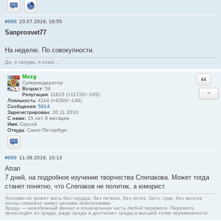
Отправить личное сообщение
Сайт
#898
23.07.2019, 18:55
Sanprosvet77
На неделю. По совокупности.
Да, я зануда, я знаю...
Mozg
Ответи
Супермодератор
Возраст:
56
−
Репутация:
11615 (+11720/−105)
Лояльность:
4114 (+4260/−146)
Сообщения:
5914
Зарегистрирован:
20.11.2010
С нами:
15 лет 8 месяцев
Имя:
Сергей
Откуда:
Санкт-Петербург
Отправить личное сообщение
#899
11.08.2019, 10:13
Atran
7 дней, на подробное изучение творчества Слепакова. Может тогда
станет понятно, что Слепаков не политик, а юморист.
Человек не может жить без сердца, без печени, без почек. Зато, сука, без мозгов
хохлы спокойно живут целыми поколениями.
Зрада — неизбежный финал и изначальная часть любой перемоги. Перемога
происходит из зрады, ради зрады и достигает зрады в высшей точке переможности.