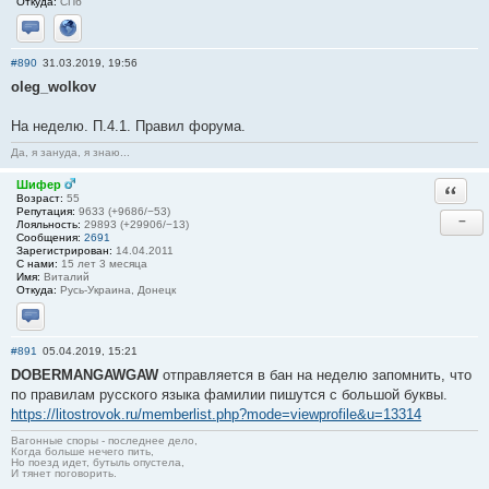
Откуда:
СПб
Отправить личное сообщение
Сайт
#890
31.03.2019, 19:56
oleg_wolkov
На неделю. П.4.1. Правил форума.
Да, я зануда, я знаю...
Шифер
Ответи
Возраст:
55
Репутация:
9633 (+9686/−53)
−
Лояльность:
29893 (+29906/−13)
Сообщения:
2691
Зарегистрирован:
14.04.2011
С нами:
15 лет 3 месяца
Имя:
Виталий
Откуда:
Русь-Украина, Донецк
Отправить личное сообщение
#891
05.04.2019, 15:21
DOBERMANGAWGAW
отправляется в бан на неделю запомнить, что
по правилам русского языка фамилии пишутся с большой буквы.
https://litostrovok.ru/memberlist.php?mode=viewprofile&u=13314
Вагонные споры - последнее дело,
Когда больше нечего пить,
Но поезд идет, бутыль опустела,
И тянет поговорить.