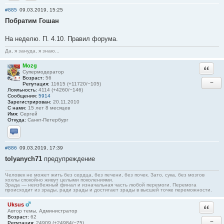
Отправить личное сообщение
Сайт
#885
09.03.2019, 15:25
Побратим Гошан
На неделю. П. 4.10. Правил форума.
Да, я зануда, я знаю...
Mozg
Ответи
Супермодератор
Возраст:
56
−
Репутация:
11615 (+11720/−105)
Лояльность:
4114 (+4260/−146)
Сообщения:
5914
Зарегистрирован:
20.11.2010
С нами:
15 лет 8 месяцев
Имя:
Сергей
Откуда:
Санкт-Петербург
Отправить личное сообщение
#886
09.03.2019, 17:39
tolyanych71
предупреждение
Человек не может жить без сердца, без печени, без почек. Зато, сука, без мозгов
хохлы спокойно живут целыми поколениями.
Зрада — неизбежный финал и изначальная часть любой перемоги. Перемога
происходит из зрады, ради зрады и достигает зрады в высшей точке переможности.
Uksus
Ответи
Автор темы, Администратор
Возраст:
62
−
Репутация:
24909 (+24984/−75)