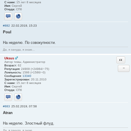
С нами:
15 лет 8 месяцев
Имя:
Сергей
Откуда:
СПб
Отправить личное сообщение
Сайт
#882
22.02.2019, 15:23
Poul
На неделю. По совокупности.
Да, я зануда, я знаю...
Uksus
Ответи
Автор темы, Администратор
Возраст:
62
−
Репутация:
24909 (+24984/−75)
Лояльность:
1586 (+1586/−0)
Сообщения:
13340
Зарегистрирован:
20.11.2010
С нами:
15 лет 8 месяцев
Имя:
Сергей
Откуда:
СПб
Отправить личное сообщение
Сайт
#883
25.02.2019, 07:58
Atran
На неделю. Злостный флуд.
Да, я зануда, я знаю...