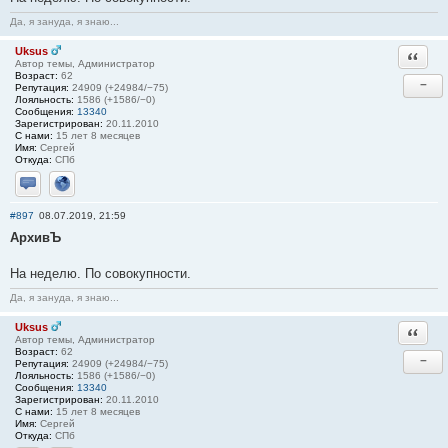
Да, я зануда, я знаю...
Uksus
Ответи
Автор темы, Администратор
Возраст:
62
−
Репутация:
24909 (+24984/−75)
Лояльность:
1586 (+1586/−0)
Сообщения:
13340
Зарегистрирован:
20.11.2010
С нами:
15 лет 8 месяцев
Имя:
Сергей
Откуда:
СПб
Отправить личное сообщение
Сайт
#897
08.07.2019, 21:59
АрхивЪ
На неделю. По совокупности.
Да, я зануда, я знаю...
Uksus
Ответи
Автор темы, Администратор
Возраст:
62
−
Репутация:
24909 (+24984/−75)
Лояльность:
1586 (+1586/−0)
Сообщения:
13340
Зарегистрирован:
20.11.2010
С нами:
15 лет 8 месяцев
Имя:
Сергей
Откуда:
СПб