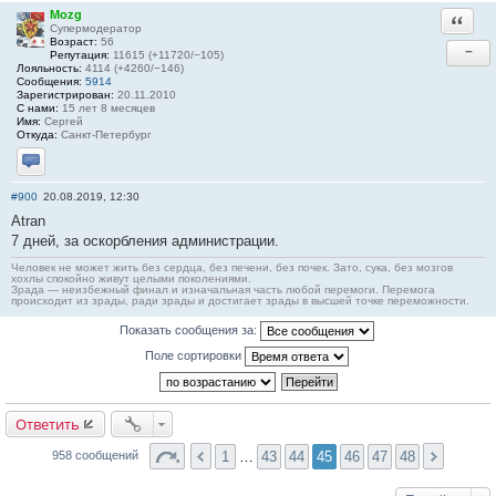
Mozg
Ответи
Супермодератор
Возраст:
56
−
Репутация:
11615 (+11720/−105)
Лояльность:
4114 (+4260/−146)
Сообщения:
5914
Зарегистрирован:
20.11.2010
С нами:
15 лет 8 месяцев
Имя:
Сергей
Откуда:
Санкт-Петербург
Отправить личное сообщение
#900
20.08.2019, 12:30
Atran
7 дней, за оскорбления администрации.
Человек не может жить без сердца, без печени, без почек. Зато, сука, без мозгов
хохлы спокойно живут целыми поколениями.
Зрада — неизбежный финал и изначальная часть любой перемоги. Перемога
происходит из зрады, ради зрады и достигает зрады в высшей точке переможности.
Показать сообщения за:
Поле сортировки
Ответить
1
…
43
44
45
46
47
48
958 сообщений