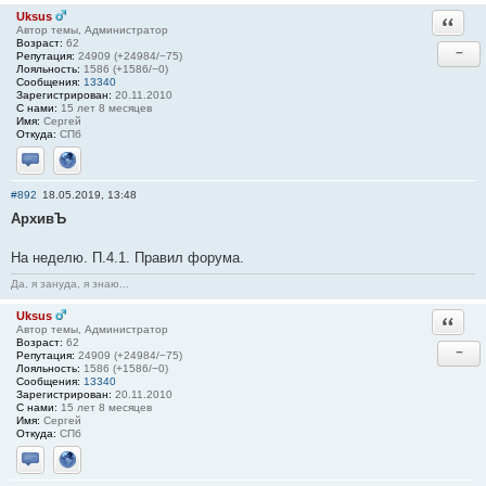
Uksus
Ответи
Автор темы, Администратор
Возраст:
62
−
Репутация:
24909 (+24984/−75)
Лояльность:
1586 (+1586/−0)
Сообщения:
13340
Зарегистрирован:
20.11.2010
С нами:
15 лет 8 месяцев
Имя:
Сергей
Откуда:
СПб
Отправить личное сообщение
Сайт
#892
18.05.2019, 13:48
АрхивЪ
На неделю. П.4.1. Правил форума.
Да, я зануда, я знаю...
Uksus
Ответи
Автор темы, Администратор
Возраст:
62
−
Репутация:
24909 (+24984/−75)
Лояльность:
1586 (+1586/−0)
Сообщения:
13340
Зарегистрирован:
20.11.2010
С нами:
15 лет 8 месяцев
Имя:
Сергей
Откуда:
СПб
Отправить личное сообщение
Сайт