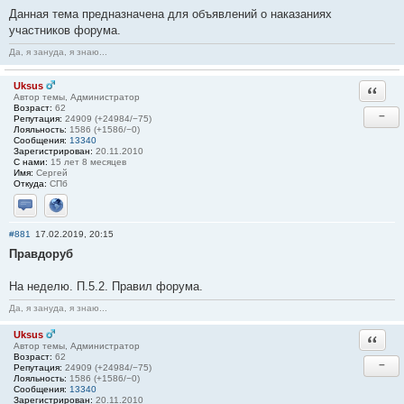
Данная тема предназначена для объявлений о наказаниях
участников форума.
Да, я зануда, я знаю...
Uksus
Ответи
Автор темы, Администратор
Возраст:
62
−
Репутация:
24909 (+24984/−75)
Лояльность:
1586 (+1586/−0)
Сообщения:
13340
Зарегистрирован:
20.11.2010
С нами:
15 лет 8 месяцев
Имя:
Сергей
Откуда:
СПб
Отправить личное сообщение
Сайт
#881
17.02.2019, 20:15
Правдоруб
На неделю. П.5.2. Правил форума.
Да, я зануда, я знаю...
Uksus
Ответи
Автор темы, Администратор
Возраст:
62
−
Репутация:
24909 (+24984/−75)
Лояльность:
1586 (+1586/−0)
Сообщения:
13340
Зарегистрирован:
20.11.2010