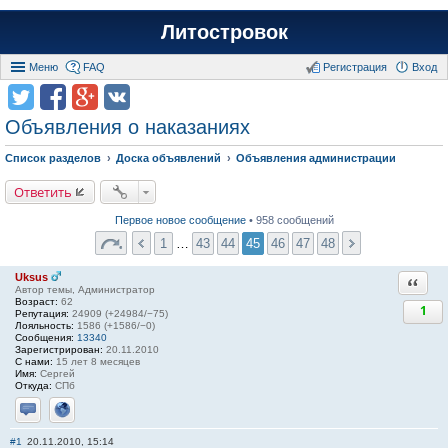
Литостровок
Меню
FAQ
Регистрация
Вход
Объявления о наказаниях
Список разделов
Доска объявлений
Объявления администрации
Ответить
Первое новое сообщение
• 958 сообщений
1
…
43
44
45
46
47
48
Uksus
Ответи
Автор темы, Администратор
Возраст:
62
1
Репутация:
24909 (+24984/−75)
Лояльность:
1586 (+1586/−0)
Сообщения:
13340
Зарегистрирован:
20.11.2010
С нами:
15 лет 8 месяцев
Имя:
Сергей
Откуда:
СПб
Отправить личное сообщение
Сайт
#1
20.11.2010, 15:14