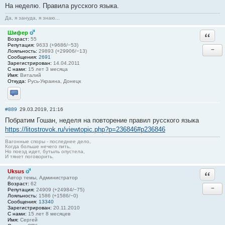
На неделю. Правила русского языка.
Да, я зануда, я знаю...
Шифер
Ответи
Возраст:
55
Репутация:
9633 (+9686/−53)
−
Лояльность:
29893 (+29906/−13)
Сообщения:
2691
Зарегистрирован:
14.04.2011
С нами:
15 лет 3 месяца
Имя:
Виталий
Откуда:
Русь-Украина, Донецк
Отправить личное сообщение
#889
29.03.2019, 21:16
Побратим Гошан, неделя на повторение правил русского языка
https://litostrovok.ru/viewtopic.php?p=236846#p236846
Вагонные споры - последнее дело,
Когда больше нечего пить,
Но поезд идет, бутыль опустела,
И тянет поговорить.
Uksus
Ответи
Автор темы, Администратор
Возраст:
62
−
Репутация:
24909 (+24984/−75)
Лояльность:
1586 (+1586/−0)
Сообщения:
13340
Зарегистрирован:
20.11.2010
С нами:
15 лет 8 месяцев
Имя:
Сергей