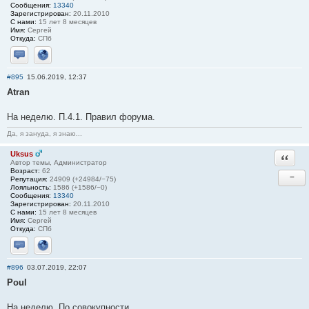
Сообщения:
13340
Зарегистрирован:
20.11.2010
С нами:
15 лет 8 месяцев
Имя:
Сергей
Откуда:
СПб
Отправить личное сообщение
Сайт
#895
15.06.2019, 12:37
Atran
На неделю. П.4.1. Правил форума.
Да, я зануда, я знаю...
Uksus
Ответи
Автор темы, Администратор
Возраст:
62
−
Репутация:
24909 (+24984/−75)
Лояльность:
1586 (+1586/−0)
Сообщения:
13340
Зарегистрирован:
20.11.2010
С нами:
15 лет 8 месяцев
Имя:
Сергей
Откуда:
СПб
Отправить личное сообщение
Сайт
#896
03.07.2019, 22:07
Poul
На неделю. По совокупности.