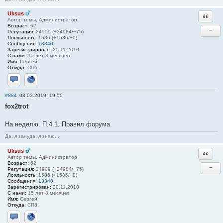
Uksus
Ответи
Автор темы, Администратор
Возраст:
62
−
Репутация:
24909 (+24984/−75)
Лояльность:
1586 (+1586/−0)
Сообщения:
13340
Зарегистрирован:
20.11.2010
С нами:
15 лет 8 месяцев
Имя:
Сергей
Откуда:
СПб
Отправить личное сообщение
Сайт
#884
08.03.2019, 19:50
fox2trot
На неделю. П.4.1. Правил форума.
Да, я зануда, я знаю...
Uksus
Ответи
Автор темы, Администратор
Возраст:
62
−
Репутация:
24909 (+24984/−75)
Лояльность:
1586 (+1586/−0)
Сообщения:
13340
Зарегистрирован:
20.11.2010
С нами:
15 лет 8 месяцев
Имя:
Сергей
Откуда:
СПб