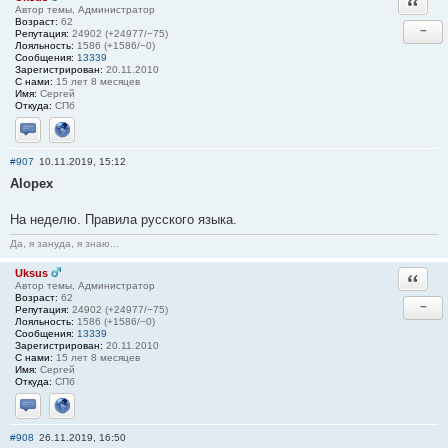
Ответи
Автор темы, Администратор
Возраст:
62
−
Репутация:
24902 (+24977/−75)
Лояльность:
1586 (+1586/−0)
Сообщения:
13339
Зарегистрирован:
20.11.2010
С нами:
15 лет 8 месяцев
Имя:
Сергей
Откуда:
СПб
Отправить личное сообщение
Сайт
#907
10.11.2019, 15:12
Alopex
На неделю. Правила русского языка.
Да, я зануда, я знаю...
Uksus
Ответи
Автор темы, Администратор
Возраст:
62
−
Репутация:
24902 (+24977/−75)
Лояльность:
1586 (+1586/−0)
Сообщения:
13339
Зарегистрирован:
20.11.2010
С нами:
15 лет 8 месяцев
Имя:
Сергей
Откуда:
СПб
Отправить личное сообщение
Сайт
#908
26.11.2019, 16:50