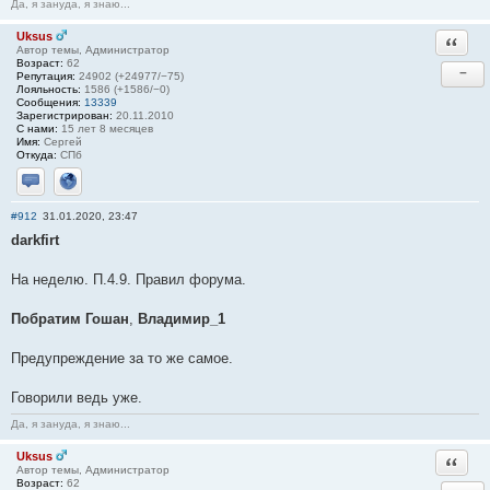
Да, я зануда, я знаю...
Uksus
Ответи
Автор темы, Администратор
Возраст:
62
−
Репутация:
24902 (+24977/−75)
Лояльность:
1586 (+1586/−0)
Сообщения:
13339
Зарегистрирован:
20.11.2010
С нами:
15 лет 8 месяцев
Имя:
Сергей
Откуда:
СПб
Отправить личное сообщение
Сайт
#912
31.01.2020, 23:47
darkfirt
На неделю. П.4.9. Правил форума.
Побратим Гошан
,
Владимир_1
Предупреждение за то же самое.
Говорили ведь уже.
Да, я зануда, я знаю...
Uksus
Ответи
Автор темы, Администратор
Возраст:
62