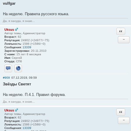
vulfgar
На неделю. Правила русского языка.
Да, я зануда, я знаю...
Uksus
Ответи
Автор темы, Администратор
Возраст:
62
−
Репутация:
24902 (+24977/−75)
Лояльность:
1586 (+1586/−0)
Сообщения:
13339
Зарегистрирован:
20.11.2010
С нами:
15 лет 8 месяцев
Имя:
Сергей
Откуда:
СПб
Отправить личное сообщение
Сайт
#909
07.12.2019, 09:59
Звёзды Светят
На неделю. П.4.1. Правил форума.
Да, я зануда, я знаю...
Uksus
Ответи
Автор темы, Администратор
Возраст:
62
−
Репутация:
24902 (+24977/−75)
Лояльность:
1586 (+1586/−0)
Сообщения:
13339