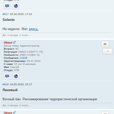
Отправить личное сообщение
Сайт
#917
25.04.2020, 17:10
Solento
На неделю. Мат
здесь.
Да, я зануда, я знаю...
Uksus
Ответи
Автор темы, Администратор
Возраст:
62
−
Репутация:
24902 (+24977/−75)
Лояльность:
1586 (+1586/−0)
Сообщения:
13339
Зарегистрирован:
20.11.2010
С нами:
15 лет 8 месяцев
Имя:
Сергей
Откуда:
СПб
Отправить личное сообщение
Сайт
#918
18.05.2020, 22:17
Ленивый
Вечный бан. Рекламирование террористической организации.
Да, я зануда, я знаю...
Uksus
Ответи