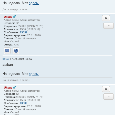
На неделю. Мат
здесь.
Да, я зануда, я знаю...
Uksus
Ответи
Автор темы, Администратор
Возраст:
62
−
Репутация:
24902 (+24977/−75)
Лояльность:
1586 (+1586/−0)
Сообщения:
13339
Зарегистрирован:
20.11.2010
С нами:
15 лет 8 месяцев
Имя:
Сергей
Откуда:
СПб
Отправить личное сообщение
Сайт
#904
17.09.2019, 14:57
atakan
На неделю. Мат
здесь.
Да, я зануда, я знаю...
Uksus
Ответи
Автор темы, Администратор
Возраст:
62
−
Репутация:
24902 (+24977/−75)
Лояльность:
1586 (+1586/−0)
Сообщения:
13339
Зарегистрирован:
20.11.2010
С нами:
15 лет 8 месяцев
Имя:
Сергей