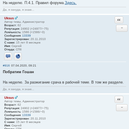
На неделю. П.4.1. Правил форума.
Здесь.
Да, я зануда, я знаю...
Uksus
Ответи
Автор темы, Администратор
Возраст:
62
−
Репутация:
24902 (+24977/−75)
Лояльность:
1586 (+1586/−0)
Сообщения:
13339
Зарегистрирован:
20.11.2010
С нами:
15 лет 8 месяцев
Имя:
Сергей
Откуда:
СПб
Отправить личное сообщение
Сайт
#916
07.04.2020, 09:21
Побратим Гошан
На неделю. За разжигание срача в рабочей теме. В том же разделе.
Да, я зануда, я знаю...
Uksus
Ответи
Автор темы, Администратор
Возраст:
62
−
Репутация:
24902 (+24977/−75)
Лояльность:
1586 (+1586/−0)
Сообщения:
13339
Зарегистрирован:
20.11.2010
С нами:
15 лет 8 месяцев
Имя:
Сергей
Откуда:
СПб