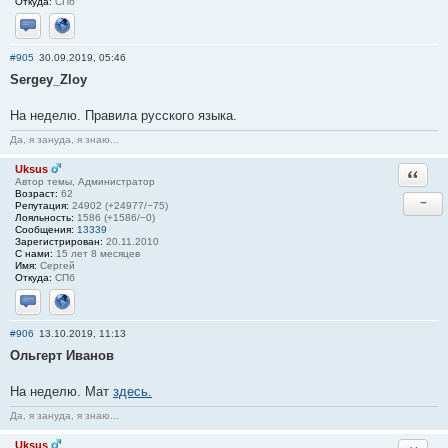
Откуда:
СПб
Отправить личное сообщение
Сайт
#905
30.09.2019, 05:46
Sergey_Zloy
На неделю. Правила русского языка.
Да, я зануда, я знаю...
Uksus
Ответи
Автор темы, Администратор
Возраст:
62
−
Репутация:
24902 (+24977/−75)
Лояльность:
1586 (+1586/−0)
Сообщения:
13339
Зарегистрирован:
20.11.2010
С нами:
15 лет 8 месяцев
Имя:
Сергей
Откуда:
СПб
Отправить личное сообщение
Сайт
#906
13.10.2019, 11:13
Ольгерт Иванов
На неделю. Мат
здесь.
Да, я зануда, я знаю...
Uksus