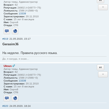
Автор темы, Администратор
Возраст:
62
−
Репутация:
24902 (+24977/−75)
Лояльность:
1586 (+1586/−0)
Сообщения:
13339
Зарегистрирован:
20.11.2010
С нами:
15 лет 8 месяцев
Имя:
Сергей
Откуда:
СПб
Отправить личное сообщение
Сайт
#919
21.05.2020, 15:17
Gerasim36
На неделю. Правила русского языка.
Да, я зануда, я знаю...
Uksus
Ответи
Автор темы, Администратор
Возраст:
62
−
Репутация:
24902 (+24977/−75)
Лояльность:
1586 (+1586/−0)
Сообщения:
13339
Зарегистрирован:
20.11.2010
С нами:
15 лет 8 месяцев
Имя:
Сергей
Откуда:
СПб
Отправить личное сообщение
Сайт
#920
24.05.2020, 18:24