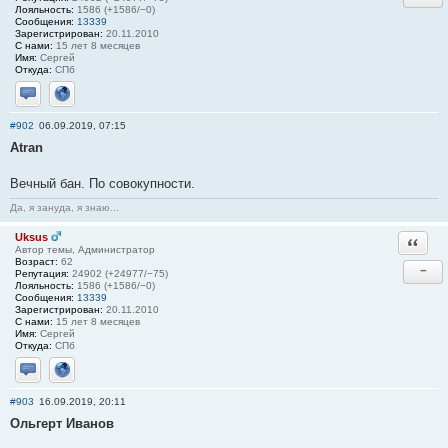
Лояльность:
1586 (+1586/−0)
Сообщения:
13339
Зарегистрирован:
20.11.2010
С нами:
15 лет 8 месяцев
Имя:
Сергей
Откуда:
СПб
Отправить личное сообщение
Сайт
#902
06.09.2019, 07:15
Atran
Вечный бан. По совокупности.
Да, я зануда, я знаю...
Uksus
Ответи
Автор темы, Администратор
Возраст:
62
−
Репутация:
24902 (+24977/−75)
Лояльность:
1586 (+1586/−0)
Сообщения:
13339
Зарегистрирован:
20.11.2010
С нами:
15 лет 8 месяцев
Имя:
Сергей
Откуда:
СПб
Отправить личное сообщение
Сайт
#903
16.09.2019, 20:11
Ольгерт Иванов