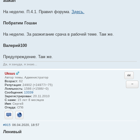
atakan
На неделю. П.4.1. Правил форума.
Здесь.
Побратим Гошан
На неделю. За разжигание срача в рабочей теме. Там же.
Валерий100
Предупреждение. Там же.
Да, я зануда, я знаю...
Uksus
Ответи
Автор темы, Администратор
Возраст:
62
−
Репутация:
24902 (+24977/−75)
Лояльность:
1586 (+1586/−0)
Сообщения:
13339
Зарегистрирован:
20.11.2010
С нами:
15 лет 8 месяцев
Имя:
Сергей
Откуда:
СПб
Отправить личное сообщение
Сайт
#915
06.04.2020, 18:57
Ленивый