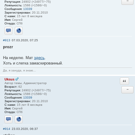
−
Репутация:
24902 (+24977/−75)
Лояльность:
1586 (+1586/−0)
Сообщения:
13339
Зарегистрирован:
20.11.2010
С нами:
15 лет 8 месяцев
Имя:
Сергей
Откуда:
СПб
Отправить личное сообщение
Сайт
#913
07.03.2020, 07:25
prozr
На неделю. Мат
здесь
.
Хоть и слегка замаскированный.
Да, я зануда, я знаю...
Uksus
Ответи
Автор темы, Администратор
Возраст:
62
−
Репутация:
24902 (+24977/−75)
Лояльность:
1586 (+1586/−0)
Сообщения:
13339
Зарегистрирован:
20.11.2010
С нами:
15 лет 8 месяцев
Имя:
Сергей
Откуда:
СПб
Отправить личное сообщение
Сайт
#914
23.03.2020, 06:37