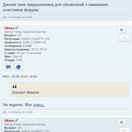
Данная тема предназначена для объявлений о наказаниях
участников форума.
Да, я зануда, я знаю...
Uksus
Ответи
Автор темы, Администратор
Возраст:
62
−
Репутация:
24902 (+24977/−75)
Лояльность:
1586 (+1586/−0)
Сообщения:
13339
Зарегистрирован:
20.11.2010
С нами:
15 лет 8 месяцев
Имя:
Сергей
Откуда:
СПб
Отправить личное сообщение
Сайт
#901
25.08.2019, 16:50
Ольгерт Иванов
На неделю. Мат
здесь.
Да, я зануда, я знаю...
Uksus
Ответи
Автор темы, Администратор
Возраст:
62
−
Репутация:
24902 (+24977/−75)