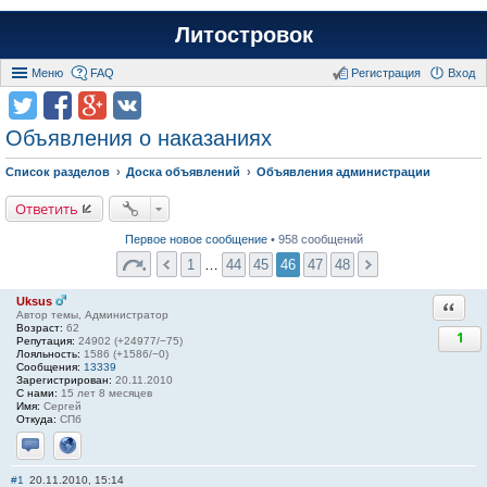
Литостровок
Меню
FAQ
Регистрация
Вход
Объявления о наказаниях
Список разделов
Доска объявлений
Объявления администрации
Ответить
Первое новое сообщение
• 958 сообщений
1
…
44
45
46
47
48
Uksus
Ответи
Автор темы, Администратор
Возраст:
62
1
Репутация:
24902 (+24977/−75)
Лояльность:
1586 (+1586/−0)
Сообщения:
13339
Зарегистрирован:
20.11.2010
С нами:
15 лет 8 месяцев
Имя:
Сергей
Откуда:
СПб
Отправить личное сообщение
Сайт
#1
20.11.2010, 15:14