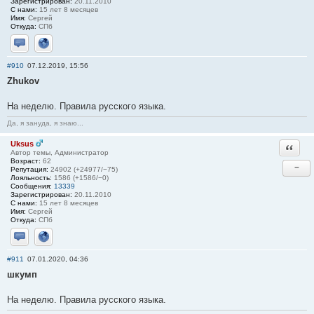
Зарегистрирован:
20.11.2010
С нами:
15 лет 8 месяцев
Имя:
Сергей
Откуда:
СПб
Отправить личное сообщение
Сайт
#910
07.12.2019, 15:56
Zhukov
На неделю. Правила русского языка.
Да, я зануда, я знаю...
Uksus
Ответи
Автор темы, Администратор
Возраст:
62
−
Репутация:
24902 (+24977/−75)
Лояльность:
1586 (+1586/−0)
Сообщения:
13339
Зарегистрирован:
20.11.2010
С нами:
15 лет 8 месяцев
Имя:
Сергей
Откуда:
СПб
Отправить личное сообщение
Сайт
#911
07.01.2020, 04:36
шкумп
На неделю. Правила русского языка.