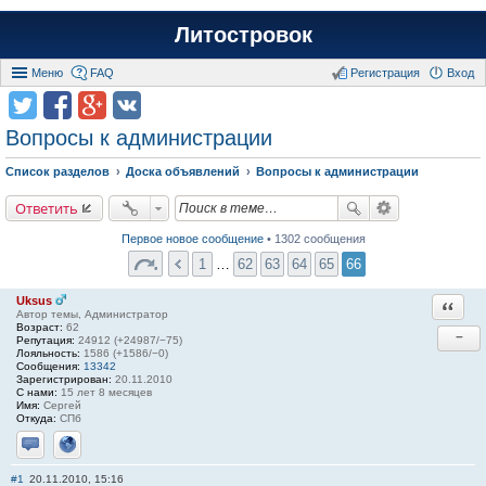
Литостровок
Меню
FAQ
Регистрация
Вход
Вопросы к администрации
Список разделов
Доска объявлений
Вопросы к администрации
Ответить
Первое новое сообщение
• 1302 сообщения
1
…
62
63
64
65
66
Uksus
Ответи
Автор темы, Администратор
Возраст:
62
−
Репутация:
24912 (+24987/−75)
Лояльность:
1586 (+1586/−0)
Сообщения:
13342
Зарегистрирован:
20.11.2010
С нами:
15 лет 8 месяцев
Имя:
Сергей
Откуда:
СПб
Отправить личное сообщение
Сайт
#1
20.11.2010, 15:16