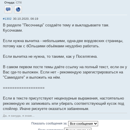
Откуда:
СПб
Отправить личное сообщение
Сайт
#1302
30.10.2020, 06:19
В разделе "Песочница" создаёте тему и выкладываете там.
Кусочками.
Если нужна вычитка - небольшими, одна-две вордовских страницы,
потому как с бОльшими объёмами неудобно работать.
Если вычитка не нужна, то такими, как у Поселягина.
В самом первом посте темы даёте ссылку на полный текст, если он у
Вас где-то выложен. Если нет - рекомендую зарегистрироваться на
"Самиздате" и выложить на нём.
==================
Если в тексте присутствуют нецензурные выражения, настоятельно
рекомендую их запикивать или убирать соответствующий кусок под
спойлер. Иначе рискуете оказаться забаненным.
Да, я зануда, я знаю...
Показать сообщения за:
Поле сортировки