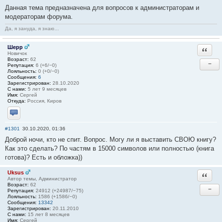
Данная тема предназначена для вопросов к администраторам и
модераторам форума.
Да, я зануда, я знаю...
Шерр
Ответи
Новичок
Возраст:
62
−
Репутация:
6 (+6/−0)
Лояльность:
0 (+0/−0)
Сообщения:
6
Зарегистрирован:
28.10.2020
С нами:
5 лет 9 месяцев
Имя:
Сергей
Откуда:
Россия, Киров
Отправить личное сообщение
#1301
30.10.2020, 01:36
Доброй ночи, кто не спит. Вопрос. Могу ли я выставить СВОЮ книгу?
Как это сделать? По частям в 15000 символов или полностью (книга
готова)? Есть и обложка))
Uksus
Ответи
Автор темы, Администратор
Возраст:
62
−
Репутация:
24912 (+24987/−75)
Лояльность:
1586 (+1586/−0)
Сообщения:
13342
Зарегистрирован:
20.11.2010
С нами:
15 лет 8 месяцев
Имя:
Сергей