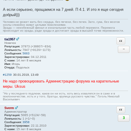
А если серьезно, прощаемся на 7 дней. П 4.1. И это я еще сегодня
добрый)))
Человек не может жить без сердца, без печени, без почек. Зато, сука, без мозгов
хохлы спокойно живут целыми поколениями.
Зрада — неизбежный финал и изначальная часть любой перемоги. Перемога
происходит из зрады, ради зрады и достигает зрады в высшей точке переможности.
tia1957
Ответи
Новичок
Репутация:
37973 (+38807/−834)
−
Лояльность:
7947 (+9120/−1173)
Сообщения:
5663
Зарегистрирован:
04.12.2011
С нами:
14 лет 8 месяцев
Имя:
Игорь
Откуда:
Подольск
#1259
30.01.2019, 13:49
Не надо провоцировать Администрацию форума на карательные
меры. Uksus
"Но у последнего подлюки, каков он ни есть, хоть весь извалялся он в саже и в
поклонничестве, есть и у того, братцы, крупица русского чувства." Гоголь Николай
Васильевич
Sverm
Ответи
Администратор
Репутация:
5065 (+5124/−59)
3
Лояльность:
1 (+1/−0)
Сообщения:
3958
Зарегистрирован:
22.11.2010
С нами:
15 лет 8 месяцев