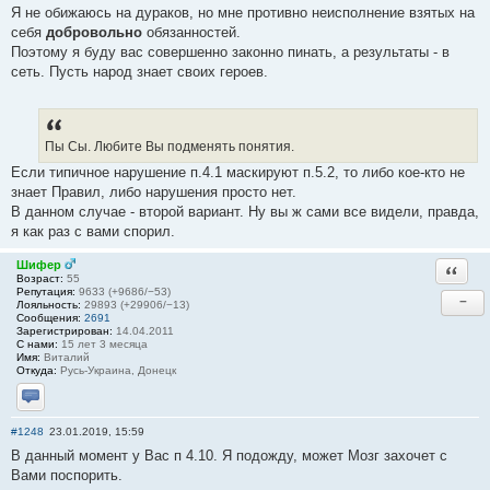
Я не обижаюсь на дураков, но мне противно неисполнение взятых на
себя
добровольно
обязанностей.
Поэтому я буду вас совершенно законно пинать, а результаты - в
сеть. Пусть народ знает своих героев.
Пы Сы. Любите Вы подменять понятия.
Если типичное нарушение п.4.1 маскируют п.5.2, то либо кое-кто не
знает Правил, либо нарушения просто нет.
В данном случае - второй вариант. Ну вы ж сами все видели, правда,
я как раз с вами спорил.
Шифер
Ответи
Возраст:
55
Репутация:
9633 (+9686/−53)
−
Лояльность:
29893 (+29906/−13)
Сообщения:
2691
Зарегистрирован:
14.04.2011
С нами:
15 лет 3 месяца
Имя:
Виталий
Откуда:
Русь-Украина, Донецк
Отправить личное сообщение
#1248
23.01.2019, 15:59
В данный момент у Вас п 4.10. Я подожду, может Мозг захочет с
Вами поспорить.