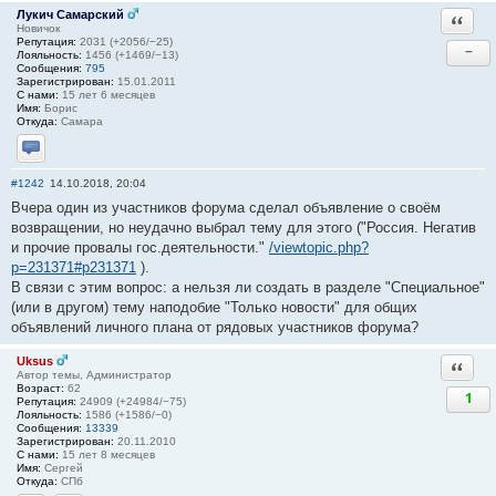
Лукич Самарский
Ответи
Новичок
Репутация:
2031 (+2056/−25)
−
Лояльность:
1456 (+1469/−13)
Сообщения:
795
Зарегистрирован:
15.01.2011
С нами:
15 лет 6 месяцев
Имя:
Борис
Откуда:
Самара
Отправить личное сообщение
#1242
14.10.2018, 20:04
Вчера один из участников форума сделал объявление о своём
возвращении, но неудачно выбрал тему для этого ("Россия. Негатив
и прочие провалы гос.деятельности."
/viewtopic.php?
p=231371#p231371
).
В связи с этим вопрос: а нельзя ли создать в разделе "Специальное"
(или в другом) тему наподобие "Только новости" для общих
объявлений личного плана от рядовых участников форума?
Uksus
Ответи
Автор темы, Администратор
Возраст:
62
1
Репутация:
24909 (+24984/−75)
Лояльность:
1586 (+1586/−0)
Сообщения:
13339
Зарегистрирован:
20.11.2010
С нами:
15 лет 8 месяцев
Имя:
Сергей
Откуда:
СПб