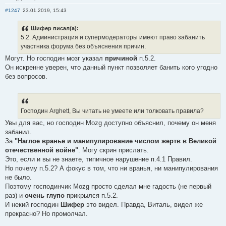
#1247
23.01.2019, 15:43
Шифер писал(а):
5.2. Администрация и супермодераторы имеют право забанить
участника форума без объяснения причин.
Могут. Но господин мозг указал
причиной
п.5.2.
Он искренне уверен, что данный пункт позволяет банить кого угодно
без вопросов.
Господин Arghett, Вы читать не умеете или толковать правила?
Увы для вас, но господин Mozg доступно объяснил, почему он меня
забанил.
За
"Наглое вранье и манипулирование числом жертв в Великой
отечественной войне"
. Могу скрин прислать.
Это, если и вы не знаете, типичное нарушение п.4.1 Правил.
Но почему п.5.2? А фокус в том, что ни вранья, ни манипулирования
не было.
Поэтому господинчик Mozg просто сделал мне гадость (не первый
раз) и
очень глупо
прикрылся п.5.2.
И некий господин
Шифер
это видел. Правда, Виталь, видел же
прекрасно? Но промолчал.