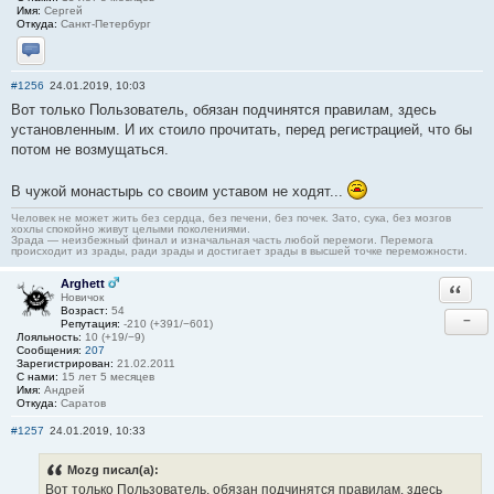
Имя:
Сергей
Откуда:
Санкт-Петербург
Отправить личное сообщение
#1256
24.01.2019, 10:03
Вот только Пользователь, обязан подчинятся правилам, здесь
установленным. И их стоило прочитать, перед регистрацией, что бы
потом не возмущаться.
В чужой монастырь со своим уставом не ходят...
Человек не может жить без сердца, без печени, без почек. Зато, сука, без мозгов
хохлы спокойно живут целыми поколениями.
Зрада — неизбежный финал и изначальная часть любой перемоги. Перемога
происходит из зрады, ради зрады и достигает зрады в высшей точке переможности.
Arghett
Ответи
Новичок
Возраст:
54
−
Репутация:
-210 (+391/−601)
Лояльность:
10 (+19/−9)
Сообщения:
207
Зарегистрирован:
21.02.2011
С нами:
15 лет 5 месяцев
Имя:
Андрей
Откуда:
Саратов
#1257
24.01.2019, 10:33
Mozg писал(а):
Вот только Пользователь, обязан подчинятся правилам, здесь