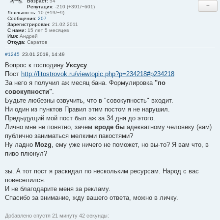
Возраст:
54
−
Репутация:
-210 (+391/−601)
Лояльность:
10 (+19/−9)
Сообщения:
207
Зарегистрирован:
21.02.2011
С нами:
15 лет 5 месяцев
Имя:
Андрей
Откуда:
Саратов
#1245
23.01.2019, 14:49
Вопрос к господину
Уксусу
.
Пост
http://litostrovok.ru/viewtopic.php?p=234218#p234218
За него я получил аж месяц бана. Формулировка
"по
совокупности"
.
Будьте любезны озвучить, что в "совокупность" входит.
Ни один из пунктов Правил этим постом я не нарушил.
Предыдущий мой пост был аж за 34 дня до этого.
Лично мне не понятно, зачем
вроде бы
адекватному человеку (вам)
публично заниматься мелкими пакостями?
Ну ладно
Mozg
, ему уже ничего не поможет, но вы-то? Я вам что, в
пиво плюнул?
зы. А тот пост я раскидал по нескольким ресурсам. Народ с вас
повеселился.
И не благодарите меня за рекламу.
Спасибо за внимание, жду вашего ответа, можно в личку.
Добавлено спустя 21 минуту 42 секунды: