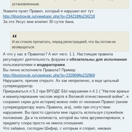
установленным.
Укажите пункт Правил, который я нарушил вот тут:
http://litostrovok.ru/viewtopic.php?p=234218#p234218
За это Уксус мне влепил 30 суток бана.
И их стоило прочитать, перед регистрацией, что бы потом не
возмущаться.
А что у нас в Правилах? А вот чего: 1.1. Настоящие правила
регулируют деятельность форума и
обязательны для исполнения
пользователями и
модераторами
.
Вы лично исполняете Правила? Пример:
http://litostrovok.ru/viewtopic.php?p=232969#p232969
Нарушаете, причем открыто. Ах как неприлично, а еще цельный
супермодератор.
Прикрываться п.5.2 при ВРОДЕ БЫ нарушении п.4.1 ( "Наглое вранье
и манипулирование числом жертв в Великой отечественной войне", я
сохранил скрин для истории) можно либо от незнания Правил (зачем
супермодератору знать Правила, ага), либо при отсутствии
нарушения. Вы просто сделали мне гадость используя служебное
положение. Да и та копипаста, которой вы типа аргументировали, к
предмету спора просто не имела отношения.
Что забавно, господин Шифер, с которым я спорил, никаких