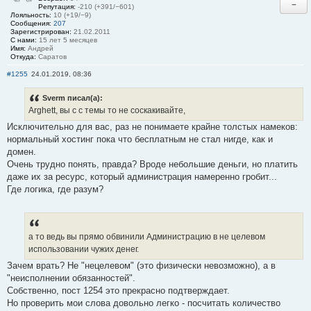
−
Репутация:
-210 (+391/−601)
Лояльность:
10 (+19/−9)
Сообщения:
207
Зарегистрирован:
21.02.2011
С нами:
15 лет 5 месяцев
Имя:
Андрей
Откуда:
Саратов
#1255
24.01.2019, 08:36
Sverm писал(а):
Arghett, вы с с темы то не соскакивайте,
Исключительно для вас, раз не понимаете крайне толстых намеков:
нормальный хостинг пока что бесплатным не стал нигде, как и
домен.
Очень трудно понять, правда? Вроде небольшие деньги, но платить
даже их за ресурс, который администрация намеренно гробит...
Где логика, где разум?
а то ведь вы прямо обвинили Администрацию в не целевом
использовании чужих денег.
Зачем врать? Не "нецелевом" (это физически невозможно), а в
"неисполнении обязанностей".
Собственно, пост 1254 это прекрасно подтверждает.
Но проверить мои слова довольно легко - посчитать количество