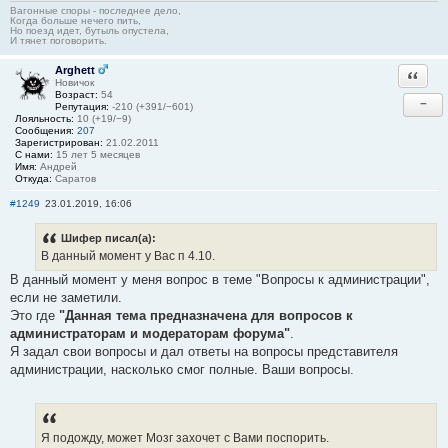
Вагонные споры - последнее дело,
Когда больше нечего пить,
Но поезд идет, бутыль опустела,
И тянет поговорить.
Arghett
Ответи
Новичок
Возраст:
54
−
Репутация:
-210 (+391/−601)
Лояльность:
10 (+19/−9)
Сообщения:
207
Зарегистрирован:
21.02.2011
С нами:
15 лет 5 месяцев
Имя:
Андрей
Откуда:
Саратов
#1249
23.01.2019, 16:06
Шифер писал(а):
В данный момент у Вас п 4.10.
В данный момент у меня вопрос в теме "Вопросы к администрации",
если не заметили.
Это где
"Данная тема предназначена для вопросов к
администраторам и модераторам форума"
.
Я задал свои вопросы и дал ответы на вопросы представителя
администрации, насколько смог полные. Ваши вопросы.
Я подожду, может Мозг захочет с Вами поспорить.