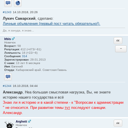
Отправить личное сообщение
Сайт
#1243
14.10.2018, 20:26
Лукич Самарский
, сделано:
Личные объявления (первый пост читать обязательно!).
Да, я зануда, я знаю...
Irbis
Ответи
Новичок
Возраст:
58
−
Репутация:
412 (+473/−61)
Лояльность:
16 (+22/−6)
Сообщения:
314
Зарегистрирован:
29.01.2013
С нами:
13 лет 6 месяцев
Имя:
Евгений
Откуда:
Хабаровский край. Советская Гавань
Отправить личное сообщение
#1244
16.10.2018, 04:44
Александр
, Неа большая смысловая нагрузка, Вы, не знаете
историю нашего государства и всё
Знаю ли я историю и в какой степени - к "Вопросам к администрации
" не относится. При развитии темы
тут
последуют санкции.
Александр.
Arghett
Ответи
Новичок