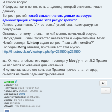
И второй вопрос.
У форума, как я понял, есть владелец, который отслюнявливает
денежку.
Вопрос простой:
какой смысл платить деньги за ресурс,
администрация которого этот ресурс гробит?
Литературная часть "Литостровка" угроблена, нелитературная -
полудохлая.
Остались те, кому... лень, что ли? менять привычный ресурс.
Обсуждения... блин, торжество невежества и инфантилизма. Мрак.
Некий господин
Шифер
задал вопрос: "наш сайт помойка?"
Господин
Mozg
ответил, притащив вот этот мусор:
http://litostrovok.ru/viewtopic.php?p=232500#p232500
зы. О, кстати, объясните идио... господину
Mozg
'у, что п.5.2 Правил
не является основанием для наказания.
И лучше заставьте его хоть раз Правила прочесть, а то народ
смеётся на таким "администрированием.
Шифер
Ответи
Возраст:
55
Репутация:
9633 (+9686/−53)
−
Лояльность:
29893 (+29906/−13)
Сообщения:
2691
Зарегистрирован:
14.04.2011
С нами:
15 лет 3 месяца
Имя:
Виталий
Откуда:
Русь-Украина, Донецк