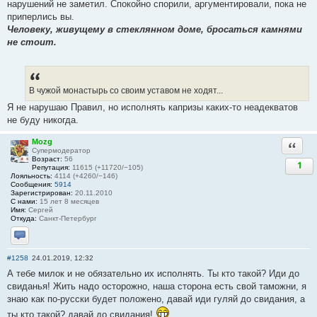
нарушений не заметил. Спокойно спорили, аргументировали, пока не
приперлись вы.
Человеку, живущему в стеклянном доме, бросаться камнями
не стоит.
В чужой монастырь со своим уставом не ходят...
Я не нарушаю Правил, но исполнять капризы каких-то неадекватов
не буду никогда.
Mozg
Ответи
Супермодератор
Возраст:
56
1
Репутация:
11615 (+11720/−105)
Лояльность:
4114 (+4260/−146)
Сообщения:
5914
Зарегистрирован:
20.11.2010
С нами:
15 лет 8 месяцев
Имя:
Сергей
Откуда:
Санкт-Петербург
Отправить личное сообщение
#1258
24.01.2019, 12:32
А тебе милок и не обязательно их исполнять. Ты кто такой? Иди до
свиданья! Жить надо осторожно, наша сторона есть свой таможни, я
знаю как по-русски будет положено, давай иди гуляй до свидания, а
ты кто такой? давай до свидания!