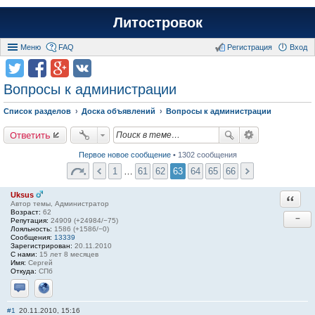
Литостровок
Меню
FAQ
Регистрация
Вход
Вопросы к администрации
Список разделов
Доска объявлений
Вопросы к администрации
Ответить
Первое новое сообщение
• 1302 сообщения
1
…
61
62
63
64
65
66
Uksus
Ответи
Автор темы, Администратор
Возраст:
62
−
Репутация:
24909 (+24984/−75)
Лояльность:
1586 (+1586/−0)
Сообщения:
13339
Зарегистрирован:
20.11.2010
С нами:
15 лет 8 месяцев
Имя:
Сергей
Откуда:
СПб
Отправить личное сообщение
Сайт
#1
20.11.2010, 15:16