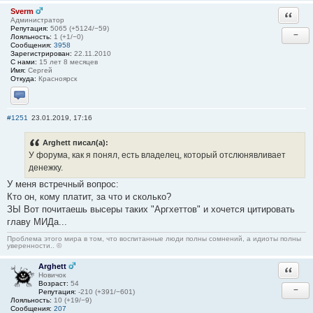
Sverm
Ответи
Администратор
Репутация:
5065 (+5124/−59)
−
Лояльность:
1 (+1/−0)
Сообщения:
3958
Зарегистрирован:
22.11.2010
С нами:
15 лет 8 месяцев
Имя:
Сергей
Откуда:
Красноярск
Отправить личное сообщение
#1251
23.01.2019, 17:16
Arghett писал(а):
У форума, как я понял, есть владелец, который отслюнявливает
денежку.
У меня встречный вопрос:
Кто он, кому платит, за что и сколько?
ЗЫ Вот почитаешь высеры таких "Аргхеттов" и хочется цитировать
главу МИДа...
Проблема этого мира в том, что воспитанные люди полны сомнений, а идиоты полны
уверенности.. ©
Arghett
Ответи
Новичок
Возраст:
54
−
Репутация:
-210 (+391/−601)
Лояльность:
10 (+19/−9)
Сообщения:
207