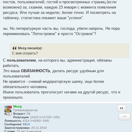
постов, пользователей, гостей и просмотренных страниц (если
возможно) за, скажем, каждое 23 января с момента появления
ресурса. Или лучше за неделю, более точно. И посмотреть на
табличку, статистика покажет ваши "успехи".
зы. Но литературную часть вы, господа, убили напрочь. Не пора
переименовать "Литостровок" в просто "Островок"?
Mozg писал(а):
С кем спорить?
С
пользователем
, на которого вы, администрация, обязаны
работать.
Это ваша
ОБЯЗАННОСТЬ
, делать ресурс удобным для
пользователей.
Не нравится - снимай модераторскую шапку, ищи более
обязательного человека.
Иначе пользователь проголосует ногами на другой ресурс, что и
произошло.
Mozg
Ответи
Супермодератор
Возраст:
56
−
Репутация:
11615 (+11720/−105)
Лояльность:
4114 (+4260/−146)
Сообщения:
5914
Зарегистрирован:
20.11.2010
С нами:
15 лет 8 месяцев