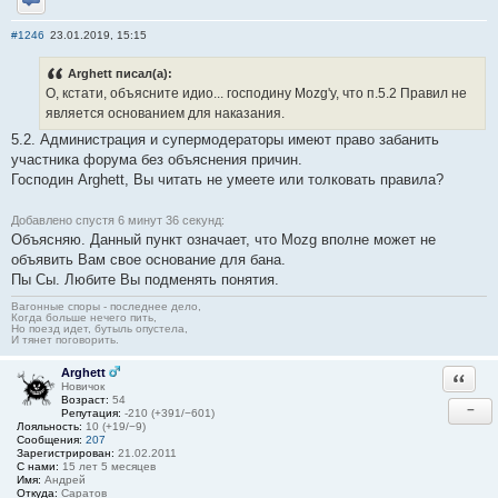
Отправить личное сообщение
#1246
23.01.2019, 15:15
Arghett писал(а):
О, кстати, объясните идио... господину Mozg'у, что п.5.2 Правил не
является основанием для наказания.
5.2. Администрация и супермодераторы имеют право забанить
участника форума без объяснения причин.
Господин Arghett, Вы читать не умеете или толковать правила?
Добавлено спустя 6 минут 36 секунд:
Объясняю. Данный пункт означает, что Mozg вполне может не
объявить Вам свое основание для бана.
Пы Сы. Любите Вы подменять понятия.
Вагонные споры - последнее дело,
Когда больше нечего пить,
Но поезд идет, бутыль опустела,
И тянет поговорить.
Arghett
Ответи
Новичок
Возраст:
54
−
Репутация:
-210 (+391/−601)
Лояльность:
10 (+19/−9)
Сообщения:
207
Зарегистрирован:
21.02.2011
С нами:
15 лет 5 месяцев
Имя:
Андрей
Откуда:
Саратов