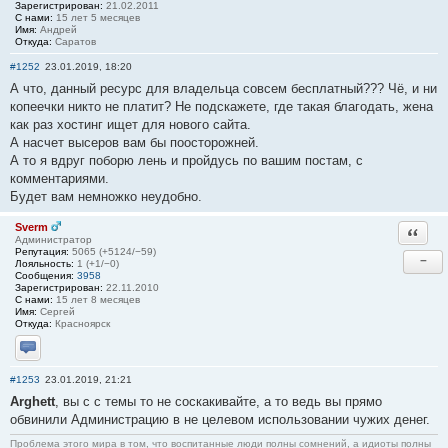
Зарегистрирован:
21.02.2011
С нами:
15 лет 5 месяцев
Имя:
Андрей
Откуда:
Саратов
#1252
23.01.2019, 18:20
А что, данный ресурс для владельца совсем бесплатный??? Чё, и ни
копеечки никто не платит? Не подскажете, где такая благодать, жена
как раз хостинг ищет для нового сайта.
А насчет высеров вам бы поосторожней.
А то я вдруг поборю лень и пройдусь по вашим постам, с
комментариями.
Будет вам немножко неудобно.
Sverm
Ответи
Администратор
Репутация:
5065 (+5124/−59)
−
Лояльность:
1 (+1/−0)
Сообщения:
3958
Зарегистрирован:
22.11.2010
С нами:
15 лет 8 месяцев
Имя:
Сергей
Откуда:
Красноярск
Отправить личное сообщение
#1253
23.01.2019, 21:21
Arghett
, вы с с темы то не соскакивайте, а то ведь вы прямо
обвинили Администрацию в не целевом использовании чужих денег.
Проблема этого мира в том, что воспитанные люди полны сомнений, а идиоты полны