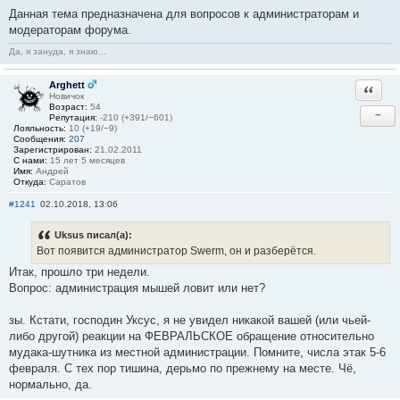
Данная тема предназначена для вопросов к администраторам и
модераторам форума.
Да, я зануда, я знаю...
Arghett
Ответи
Новичок
Возраст:
54
−
Репутация:
-210 (+391/−601)
Лояльность:
10 (+19/−9)
Сообщения:
207
Зарегистрирован:
21.02.2011
С нами:
15 лет 5 месяцев
Имя:
Андрей
Откуда:
Саратов
#1241
02.10.2018, 13:06
Uksus писал(а):
Вот появится администратор Swerm, он и разберётся.
Итак, прошло три недели.
Вопрос: администрация мышей ловит или нет?
зы. Кстати, господин Уксус, я не увидел никакой вашей (или чьей-
либо другой) реакции на ФЕВРАЛЬСКОЕ обращение относительно
мудака-шутника из местной администрации. Помните, числа этак 5-6
февраля. С тех пор тишина, дерьмо по прежнему на месте. Чё,
нормально, да.