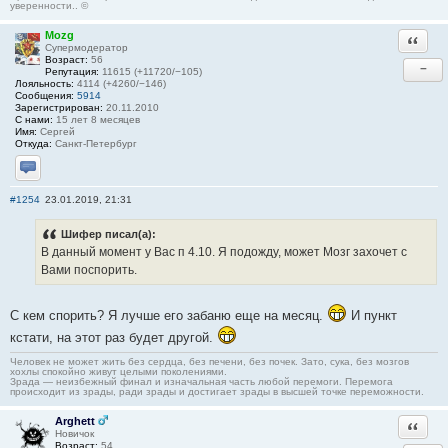
уверенности.. ©
Mozg
Ответи
Супермодератор
Возраст:
56
−
Репутация:
11615 (+11720/−105)
Лояльность:
4114 (+4260/−146)
Сообщения:
5914
Зарегистрирован:
20.11.2010
С нами:
15 лет 8 месяцев
Имя:
Сергей
Откуда:
Санкт-Петербург
Отправить личное сообщение
#1254
23.01.2019, 21:31
Шифер писал(а):
В данный момент у Вас п 4.10. Я подожду, может Мозг захочет с
Вами поспорить.
С кем спорить? Я лучше его забаню еще на месяц.
И пункт
кстати, на этот раз будет другой.
Человек не может жить без сердца, без печени, без почек. Зато, сука, без мозгов
хохлы спокойно живут целыми поколениями.
Зрада — неизбежный финал и изначальная часть любой перемоги. Перемога
происходит из зрады, ради зрады и достигает зрады в высшей точке переможности.
Arghett
Ответи
Новичок
Возраст:
54