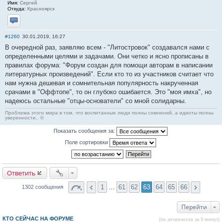
Имя:
Сергей
Откуда:
Красноярск
Отправить личное сообщение
#1260
30.01.2019, 16:27
В очередной раз, заявляю всем - "Литостровок" создавался нами с
определенными целями и задачами. Они четко и ясно прописаны в
правилах форума: "Форум создан для помощи авторам в написании
литературных произведений". Если кто то из участников считает что
нам нужна дешевая и сомнительная популярность накрученная
срачами в "Оффтопе", то он глубоко ошибается. Это "моя имха", но
надеюсь остальные "отцы-основатели" со мной солидарны.
Проблема этого мира в том, что воспитанные люди полны сомнений, а идиоты полны
уверенности.. ©
Показать сообщения за:
Поле сортировки
Ответить
1
…
61
62
63
64
65
66
1302 сообщения
Перейти
КТО СЕЙЧАС НА ФОРУМЕ
(по активности за 5 минут)