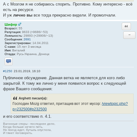
А с Мозгом я не собираюсь спорить. Противно. Кому интересно - всё
есть на ресурсе.
И уж
лично вы
все тогда прекрасно видели. И промолчали.
Шифер
Ответи
Возраст:
55
Репутация:
9633 (+9686/−53)
−
Лояльность:
29893 (+29906/−13)
Сообщения:
2691
Зарегистрирован:
14.04.2011
С нами:
15 лет 3 месяца
Имя:
Виталий
Откуда:
Русь-Украина, Донецк
Отправить личное сообщение
#1250
23.01.2019, 16:10
Публичное обсуждение. Данная ветка не является для кого либо
закрытой. К тому же лично у меня появился вопрос к следующей
фразе Вашего сообщения:
Arghett писал(а):
Господин Mozg ответил, притащив вот этот мусор:
/viewtopic.php?
p=232500#p232500
и его соответствию п. 4.1.
Вагонные споры - последнее дело,
Когда больше нечего пить,
Но поезд идет, бутыль опустела,
И тянет поговорить.