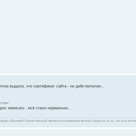
ллка выдала, что сертификат сайта - не действителен...
кунды:
рос написать - всё стало нормально...
беде в Великой Отечественной является основанием вечной гордости за то, что я их пото