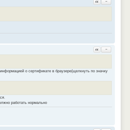
Ответить с цитатой
−
Ответить с цитатой
−
с информацией о сертификате в браузере(щелкнуть по значку
ся.
 должно работать нормально