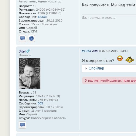
Автор темы, Администратор
Как получится. Мы над этим 
Возраст:
62
Репутация:
24909 (+24984/−75)
Лояльность:
1586 (+1586/−0)
Сообщения:
13340
Да, я зануда, я знаю...
Зарегистрирован:
20.11.2010
С нами:
15 лет 8 месяцев
Имя:
Сергей
Откуда:
СПб
Отправить личное сообщение
Сайт
#1264
Jitel
»
02.02.2019, 13:13
Jitel
Новичок
Я модером стал?
Спойлер
У вас нет необходимых прав дл
Возраст:
63
Репутация:
1074 (+1077/−3)
Лояльность:
975 (+976/−1)
Сообщения:
505
Зарегистрирован:
20.12.2014
С нами:
11 лет 7 месяцев
Имя:
Сергей
Откуда:
Новосибирская область
Отправить личное сообщение