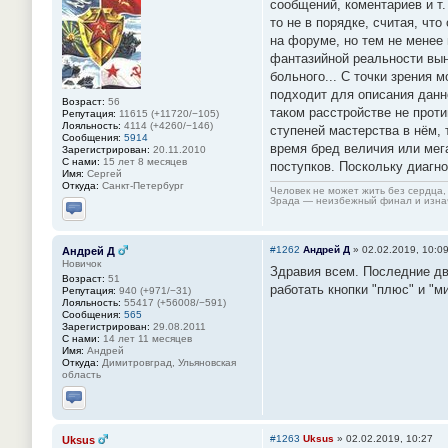
сообщений, коментариев и т
то не в порядке, считая, ч
на форуме, но тем не менее
фантазийной реальности выну
больного... С точки зрения 
подходит для описания данн
Возраст:
56
таком расстройстве не прот
Репутация:
11615 (+11720/−105)
Лояльность:
4114 (+4260/−146)
ступеней мастерства в нём, 
Сообщения:
5914
время бред величия или мег
Зарегистрирован:
20.11.2010
С нами:
15 лет 8 месяцев
поступков. Поскольку диагн
Имя:
Сергей
Откуда:
Санкт-Петербург
Человек не может жить без сердца, 
Зрада — неизбежный финал и изнач
Отправить личное сообщение
#1262
Андрей Д
»
02.02.2019, 10:0
Андрей Д
Новичок
Здравия всем. Последние дв
Возраст:
51
работать кнопки "плюс" и "м
Репутация:
940 (+971/−31)
Лояльность:
55417 (+56008/−591)
Сообщения:
565
Зарегистрирован:
29.08.2011
С нами:
14 лет 11 месяцев
Имя:
Андрей
Откуда:
Димитровград, Ульяновская
область
Отправить личное сообщение
#1263
Uksus
»
02.02.2019, 10:27
Uksus