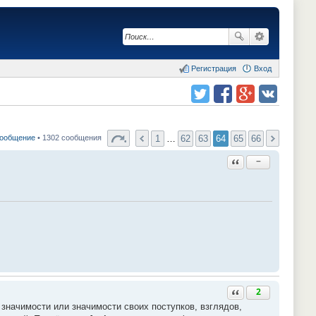
Регистрация
Вход
Поделиться в twitter.com
Поделиться в facebook.com
Поделиться в Google Plus
Поделиться в vk.com
1
…
62
63
64
65
66
сообщение
• 1302 сообщения
Ответить с цитатой
−
Ответить с цитатой
2
значимости или значимости своих поступков, взглядов,