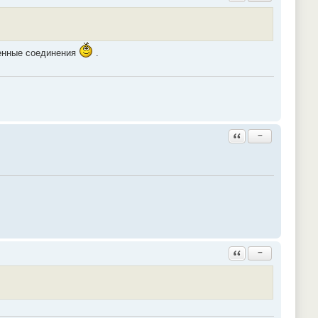
щенные соединения
.
Ответить с цитатой
−
Ответить с цитатой
−