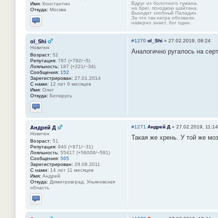
Вдруг из болотного тумана,
Имя:
Константин
на брег, походкою шайтана.
Откуда:
Москва
Выходит злобный Паладин.
За что так негра обозвали,
наверно знает, бог один.
Отправить личное сообщение
#1270
ol_Shi
»
27.02.2019, 08:24
ol_Shi
Новичок
Аналогично ругалось на серти
Возраст:
52
Репутация:
787 (+792/−5)
Лояльность:
187 (+221/−34)
Сообщения:
152
Зарегистрирован:
27.01.2014
С нами:
12 лет 6 месяцев
Имя:
Олег
Откуда:
Беларусь
Отправить личное сообщение
#1271
Андрей Д
»
27.02.2019, 11:14
Андрей Д
Новичок
Такая же хрень. У той же мо
Возраст:
51
Репутация:
940 (+971/−31)
Лояльность:
55417 (+56008/−591)
Сообщения:
565
Зарегистрирован:
29.08.2011
С нами:
14 лет 11 месяцев
Имя:
Андрей
Откуда:
Димитровград, Ульяновская
область
Отправить личное сообщение