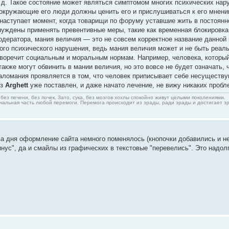
. д. Такое состояние может являться симптомом многих психических на
то окружающие его люди должны ценить его и прислушиваться к его мнен
 наступает момент, когда товарищи по форуму уставшие жить в постоян
ждены применять превентивные меры, такие как временная блокировка. Н
модератора, мания величия — это не совсем корректное название данной
ого психического нарушения, ведь мания величия может и не быть реаль
иворечит социальным и моральным нормам. Например, человека, который
также могут обвинить в мании величия, но это вовсе не будет означать,
аломания проявляется в том, что человек приписывает себе несуществ
оз
Arghett
уже поставлен, и даже начато лечение, не вижу никаких проб
без печени, без почек. Зато, сука, без мозгов хохлы спокойно живут целыми поколениями.
альная часть любой перемоги. Перемога происходит из зрады, ради зрады и достигает з
9
а дня оформление сайта немного поменялось (кнопочки добавились и не
инус", да и смайлы из графических в текстовые "перевелись". Это надол