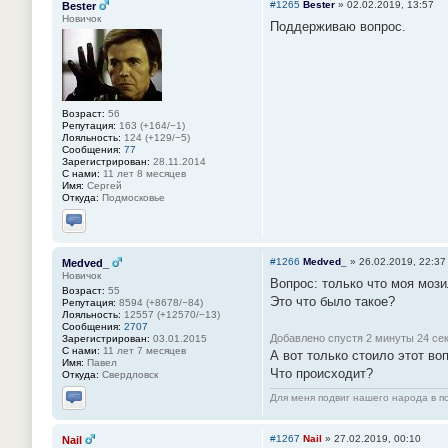
#1265
Bester
»
02.02.2019, 13:57
Bester
Новичок
Поддерживаю вопрос.
Возраст:
56
Репутация:
163 (+164/−1)
Лояльность:
124 (+129/−5)
Сообщения:
77
Зарегистрирован:
28.11.2014
С нами:
11 лет 8 месяцев
Имя:
Сергей
Откуда:
Подмосковье
Отправить личное сообщение
#1266
Medved_
»
26.02.2019, 22:37
Medved_
Новичок
Вопрос: только что моя мози
Возраст:
55
Это что было такое?
Репутация:
8594 (+8678/−84)
Лояльность:
12557 (+12570/−13)
Сообщения:
2707
Добавлено спустя 2 минуты 24 се
Зарегистрирован:
03.01.2015
С нами:
11 лет 7 месяцев
А вот только стоило этот воп
Имя:
Павел
Что происходит?
Откуда:
Свердловск
Для меня подвиг нашего народа в по
Отправить личное сообщение
#1267
Nail
»
27.02.2019, 00:10
Nail