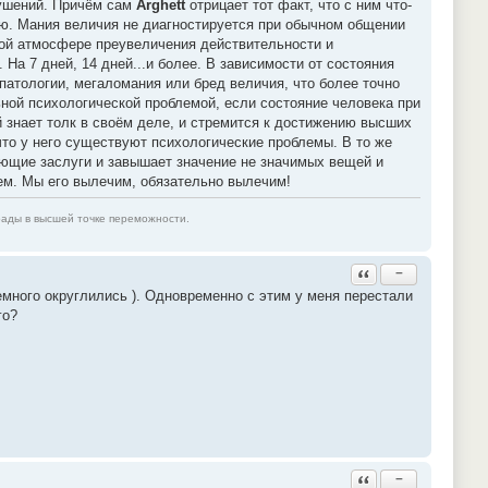
рушений. Причём сам
Arghett
отрицает тот факт, что с ним что-
ию. Мания величия не диагностируется при обычном общении
ной атмосфере преувеличения действительности и
а 7 дней, 14 дней...и более. В зависимости от состояния
 патологии, мегаломания или бред величия, что более точно
ной психологической проблемой, если состояние человека при
 знает толк в своём деле, и стремится к достижению высших
 что у него существуют психологические проблемы. В то же
ующие заслуги и завышает значение не значимых вещей и
лем. Мы его вылечим, обязательно вылечим!
рады в высшей точке переможности.
Ответить с цитатой
−
много округлились ). Одновременно с этим у меня перестали
го?
Ответить с цитатой
−