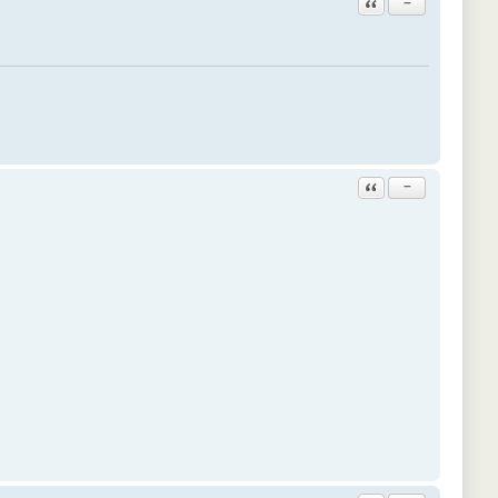
Ответить с цитатой
−
Ответить с цитатой
−