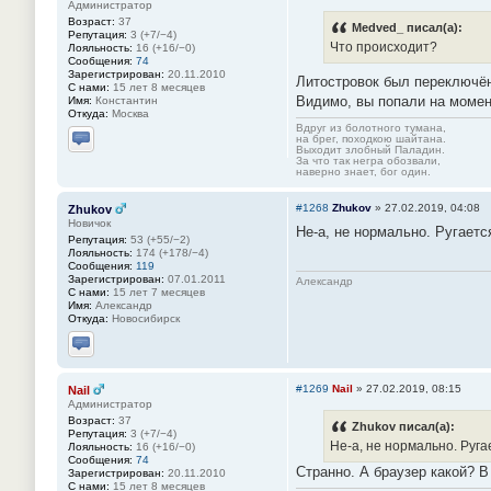
Администратор
Возраст:
37
Medved_ писал(а):
Репутация:
3 (+7/−4)
Что происходит?
Лояльность:
16 (+16/−0)
Сообщения:
74
Зарегистрирован:
20.11.2010
Литостровок был переключён
С нами:
15 лет 8 месяцев
Видимо, вы попали на момен
Имя:
Константин
Откуда:
Москва
Вдруг из болотного тумана,
на брег, походкою шайтана.
Выходит злобный Паладин.
Отправить личное сообщение
За что так негра обозвали,
наверно знает, бог один.
#1268
Zhukov
»
27.02.2019, 04:08
Zhukov
Новичок
Не-а, не нормально. Ругаетс
Репутация:
53 (+55/−2)
Лояльность:
174 (+178/−4)
Сообщения:
119
Зарегистрирован:
07.01.2011
Александр
С нами:
15 лет 7 месяцев
Имя:
Александр
Откуда:
Новосибирск
Отправить личное сообщение
#1269
Nail
»
27.02.2019, 08:15
Nail
Администратор
Возраст:
37
Zhukov писал(а):
Репутация:
3 (+7/−4)
Не-а, не нормально. Руга
Лояльность:
16 (+16/−0)
Сообщения:
74
Странно. А браузер какой? В
Зарегистрирован:
20.11.2010
С нами:
15 лет 8 месяцев