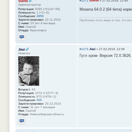
#1272
Sverm
»
27.02.2019, 12:44
Sverm
Администратор
Мозила 64.0.2 (64 бита) нор
Репутация:
5065 (+5124/−59)
Лояльность:
1 (+1/−0)
Сообщения:
3958
Зарегистрирован:
22.11.2010
Проблема этого мира в том, что во
С нами:
15 лет 8 месяцев
Имя:
Сергей
Откуда:
Красноярск
Отправить личное сообщение
#1273
Jitel
»
27.02.2019, 12:58
Jitel
Новичок
Гугл хром- Версия 72.0.3626.
Возраст:
63
Репутация:
1074 (+1077/−3)
Лояльность:
975 (+976/−1)
Сообщения:
505
Зарегистрирован:
20.12.2014
С нами:
11 лет 7 месяцев
Имя:
Сергей
Откуда:
Новосибирская область
Отправить личное сообщение