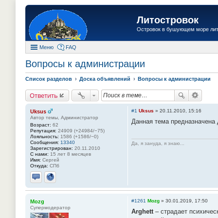
Литостровок
Островок в бушующем море ли
Меню
FAQ
Вопросы к администрации
Список разделов
Доска объявлений
Вопросы к администрации
Ответить
#1
Uksus
»
20.11.2010, 15:16
Uksus
Автор темы, Администратор
Данная тема предназначена 
Возраст:
62
Репутация:
24909 (+24984/−75)
Лояльность:
1586 (+1586/−0)
Сообщения:
13340
Да, я зануда, я знаю...
Зарегистрирован:
20.11.2010
С нами:
15 лет 8 месяцев
Имя:
Сергей
Откуда:
СПб
Отправить личное сообщение
Сайт
#1261
Mozg
»
30.01.2019, 17:50
Mozg
Супермодератор
Arghett
– страдает психическ