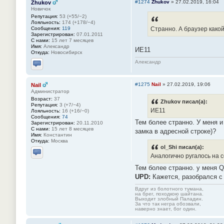
#1274
Zhukov
»
27.02.2019, 16:04
Zhukov
Новичок
Репутация:
53 (+55/−2)
Лояльность:
174 (+178/−4)
Сообщения:
119
Странно. А браузер какой
Зарегистрирован:
07.01.2011
С нами:
15 лет 7 месяцев
Имя:
Александр
ИЕ11
Откуда:
Новосибирск
Александр
Отправить личное сообщение
#1275
Nail
»
27.02.2019, 19:06
Nail
Администратор
Возраст:
37
Zhukov писал(а):
Репутация:
3 (+7/−4)
ИЕ11
Лояльность:
16 (+16/−0)
Сообщения:
74
Тем более странно. У меня 
Зарегистрирован:
20.11.2010
С нами:
15 лет 8 месяцев
замка в адресной строке)?
Имя:
Константин
Откуда:
Москва
ol_Shi писал(а):
Аналогично ругалось на се
Отправить личное сообщение
Тем более странно. у меня Q
UPD:
Кажется, разобрался с
Вдруг из болотного тумана,
на брег, походкою шайтана.
Выходит злобный Паладин.
За что так негра обозвали,
наверно знает, бог один.