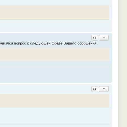
Ответить с цитатой
−
 появился вопрос к следующей фразе Вашего сообщения:
Ответить с цитатой
−