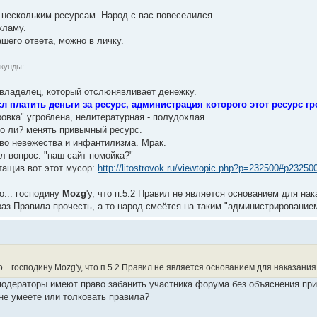
о нескольким ресурсам. Народ с вас повеселился.
кламу.
шего ответа, можно в личку.
екунды:
ь владелец, который отслюнявливает денежку.
л платить деньги за ресурс, администрация которого этот ресурс г
овка" угроблена, нелитературная - полудохлая.
что ли? менять привычный ресурс.
тво невежества и инфантилизма. Мрак.
л вопрос: "наш сайт помойка?"
тащив вот этот мусор:
http://litostrovok.ru/viewtopic.php?p=232500#p23250
о... господину
Mozg
'у, что п.5.2 Правил не является основанием для нак
раз Правила прочесть, а то народ смеётся на таким "администрирование
о... господину Mozg'у, что п.5.2 Правил не является основанием для наказания
модераторы имеют право забанить участника форума без объяснения при
 не умеете или толковать правила?