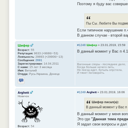
Поэтому я буду вас совершен
Пы Сы. Любите Вы подме
Если типичное нарушение п.4
В данном случае - второй ва
#1248
Шифер
»
23.01.2019, 15:59
Шифер
Возраст:
55
В данный момент у Вас п 4.1
Репутация:
9633 (+9686/−53)
Лояльность:
29893 (+29906/−13)
Сообщения:
2691
Зарегистрирован:
14.04.2011
Вагонные споры - последнее дело,
С нами:
15 лет 3 месяца
Когда больше нечего пить,
Но поезд идет, бутыль опустела,
Имя:
Виталий
И тянет поговорить.
Откуда:
Русь-Украина, Донецк
Отправить личное сообщение
#1249
Arghett
»
23.01.2019, 16:06
Arghett
Новичок
Шифер писал(а):
В данный момент у Вас п 
В данный момент у меня воп
Это где
"Данная тема пред
Я задал свои вопросы и дал
Возраст:
54