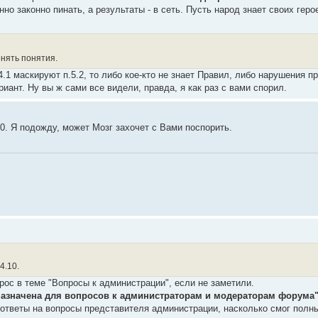
но законно пинать, а результаты - в сеть. Пусть народ знает своих геро
нять понятия.
.1 маскируют п.5.2, то либо кое-кто не знает Правил, либо нарушения пр
риант. Ну вы ж сами все видели, правда, я как раз с вами спорил.
0. Я подожду, может Мозг захочет с Вами поспорить.
4.10.
рос в теме "Вопросы к администрации", если не заметили.
назначена для вопросов к администраторам и модераторам форума
 ответы на вопросы представителя администрации, насколько смог полн