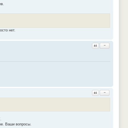
ев.
осто нет.
Ответить с цитатой
−
Ответить с цитатой
−
"
.
ые. Ваши вопросы.