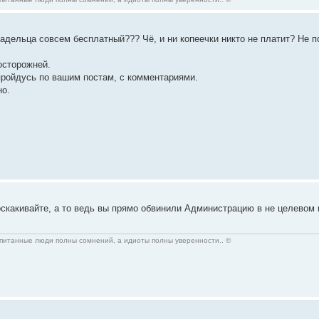
адельца совсем бесплатный??? Чё, и ни копеечки никто не платит? Не по
осторожней.
 пройдусь по вашим постам, с комментариями.
но.
соскакивайте, а то ведь вы прямо обвинили Администрацию в не целевом
спитанные люди полны сомнений, а идиоты полны уверенности.. ©