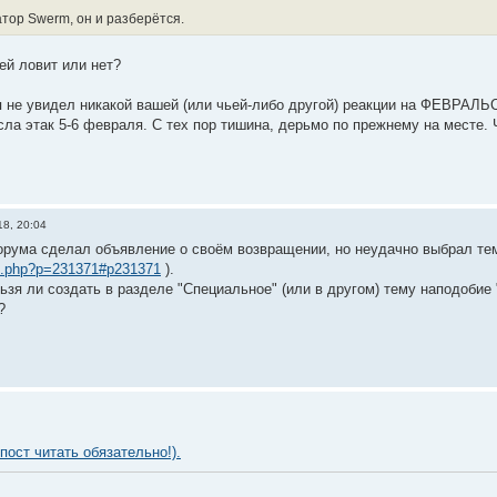
тор Swerm, он и разберётся.
й ловит или нет?
, я не увидел никакой вашей (или чьей-либо другой) реакции на ФЕВРА
ла этак 5-6 февраля. С тех пор тишина, дерьмо по прежнему на месте. 
18, 20:04
орума сделал объявление о своём возвращении, но неудачно выбрал тему
ic.php?p=231371#p231371
).
льзя ли создать в разделе "Специальное" (или в другом) тему наподобие
?
ост читать обязательно!).