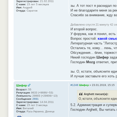
Зарегистрирован:
21.02.2011
С нами:
15 лет 5 месяцев
зы. А тот пост я раскидал п
Имя:
Андрей
И не благодарите меня за ре
Откуда:
Саратов
Спасибо за внимание, жду ва
Добавлено спустя 21 минуту 42 с
И второй вопрос.
У форума, как я понял, ест
Вопрос простой:
какой смыс
Литературная часть "Литостр
Остались те, кому... лень, 
Обсуждения... блин, торжес
Некий господин
Шифер
зада
Господин
Mozg
ответил, при
зы. О, кстати, объясните иди
И лучше заставьте его хоть 
#1246
Шифер
»
23.01.2019, 15:15
Шифер
Возраст:
55
Репутация:
9633 (+9686/−53)
Arghett писал(а):
Лояльность:
29893 (+29906/−13)
О, кстати, объясните иди
Сообщения:
2691
Зарегистрирован:
14.04.2011
5.2. Администрация и супер
С нами:
15 лет 3 месяца
Имя:
Виталий
Господин Arghett, Вы читать
Откуда:
Русь-Украина, Донецк