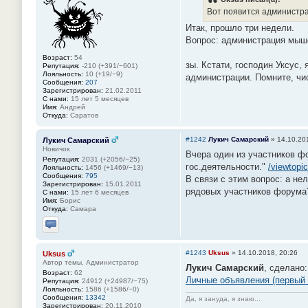
Вот появится администра
Итак, прошло три недели.
Вопрос: администрация мыше
Возраст:
54
зы. Кстати, господин Уксус
Репутация:
-210 (+391/−601)
Лояльность:
10 (+19/−9)
администрации. Помните, чис
Сообщения:
207
Зарегистрирован:
21.02.2011
С нами:
15 лет 5 месяцев
Имя:
Андрей
Откуда:
Саратов
#1242
Лукич Самарский
»
14.10.20
Лукич Самарский
Новичок
Вчера один из участников ф
Репутация:
2031 (+2056/−25)
гос.деятельности."
/viewtop
Лояльность:
1456 (+1469/−13)
Сообщения:
795
В связи с этим вопрос: а не
Зарегистрирован:
15.01.2011
рядовых участников форума
С нами:
15 лет 6 месяцев
Имя:
Борис
Откуда:
Самара
Отправить личное сообщение
#1243
Uksus
»
14.10.2018, 20:26
Uksus
Автор темы, Администратор
Лукич Самарский
, сделано:
Возраст:
62
Личные объявления (первый п
Репутация:
24912 (+24987/−75)
Лояльность:
1586 (+1586/−0)
Сообщения:
13342
Да, я зануда, я знаю...
Зарегистрирован:
20.11.2010