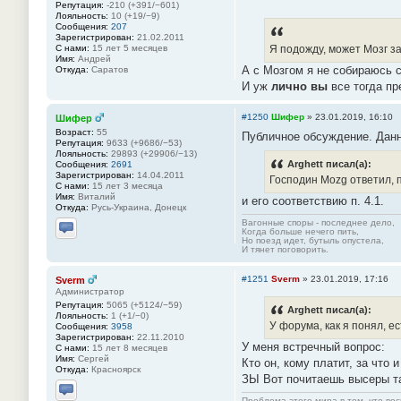
Репутация:
-210 (+391/−601)
Лояльность:
10 (+19/−9)
Сообщения:
207
Зарегистрирован:
21.02.2011
С нами:
15 лет 5 месяцев
Я подожду, может Мозг з
Имя:
Андрей
А с Мозгом я не собираюсь с
Откуда:
Саратов
И уж
лично вы
все тогда пр
#1250
Шифер
»
23.01.2019, 16:10
Шифер
Возраст:
55
Публичное обсуждение. Данн
Репутация:
9633 (+9686/−53)
Лояльность:
29893 (+29906/−13)
Arghett писал(а):
Сообщения:
2691
Зарегистрирован:
14.04.2011
Господин Mozg ответил, 
С нами:
15 лет 3 месяца
Имя:
Виталий
и его соответствию п. 4.1.
Откуда:
Русь-Украина, Донецк
Вагонные споры - последнее дело,
Когда больше нечего пить,
Отправить личное сообщение
Но поезд идет, бутыль опустела,
И тянет поговорить.
#1251
Sverm
»
23.01.2019, 17:16
Sverm
Администратор
Репутация:
5065 (+5124/−59)
Arghett писал(а):
Лояльность:
1 (+1/−0)
У форума, как я понял, е
Сообщения:
3958
Зарегистрирован:
22.11.2010
У меня встречный вопрос:
С нами:
15 лет 8 месяцев
Имя:
Сергей
Кто он, кому платит, за что 
Откуда:
Красноярск
ЗЫ Вот почитаешь высеры та
Проблема этого мира в том, что во