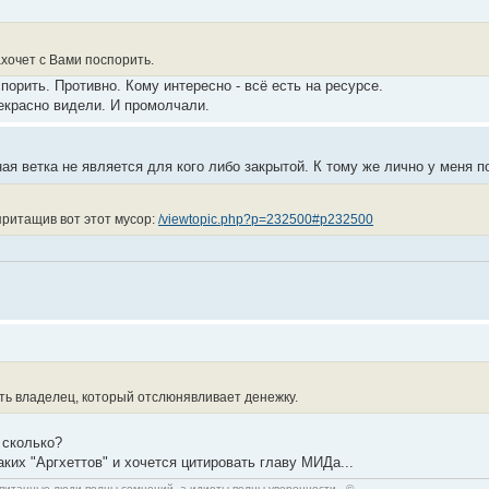
ахочет с Вами поспорить.
порить. Противно. Кому интересно - всё есть на ресурсе.
екрасно видели. И промолчали.
ая ветка не является для кого либо закрытой. К тому же лично у меня
притащив вот этот мусор:
/viewtopic.php?p=232500#p232500
сть владелец, который отслюнявливает денежку.
и сколько?
ких "Аргхеттов" и хочется цитировать главу МИДа...
спитанные люди полны сомнений, а идиоты полны уверенности.. ©