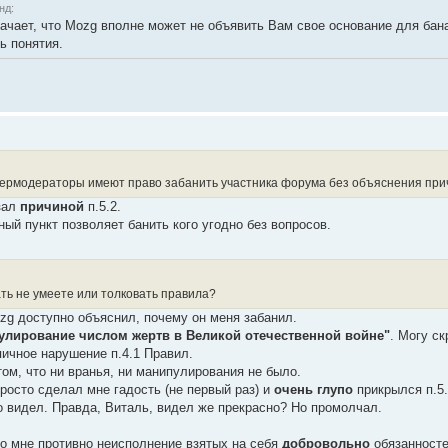
нд:
ачает, что Mozg вполне может не объявить Вам свое основание для бан
ь понятия.
пермодераторы имеют право забанить участника форума без объяснения при
азал
причиной
п.5.2.
ный пункт позволяет банить кого угодно без вопросов.
ать не умеете или толковать правила?
ozg доступно объяснил, почему он меня забанил.
улирование числом жертв в Великой отечественной войне"
. Могу ск
ипичное нарушение п.4.1 Правил.
том, что ни вранья, ни манипулирования не было.
росто сделал мне гадость (не первый раз) и
очень глупо
прикрылся п.5.
 видел. Правда, Виталь, видел же прекрасно? Но промолчал.
но мне противно неисполнение взятых на себя
добровольно
обязанносте