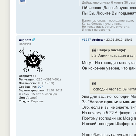
Добавлено спустя 6 минут 36 секу
Отправить личное сообщение
Объясняю. Данный пункт озн
Пы Сы. Любите Вы подменят
Вагонные споры - последнее дело,
Когда больше нечего пить,
Но поезд идет, бутыль опустела,
И тянет поговорить.
#1247
Arghett
»
23.01.2019, 15:43
Arghett
Новичок
Шифер писал(а):
5.2. Администрация и су
Могут. Но господин мозг ук
Он искренне уверен, что дан
Возраст:
54
Репутация:
-210 (+391/−601)
Лояльность:
10 (+19/−9)
Сообщения:
207
Господин Arghett, Вы чит
Зарегистрирован:
21.02.2011
С нами:
15 лет 5 месяцев
Увы для вас, но господин M
Имя:
Андрей
За
"Наглое вранье и манип
Откуда:
Саратов
Это, если и вы не знаете, т
Но почему п.5.2? А фокус в 
Поэтому господинчик Mozg п
И некий господин
Шифер
это
Я не обижаюсь на дураков, 