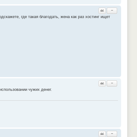
Ответить с цитатой
−
дскажете, где такая благодать, жена как раз хостинг ищет
Ответить с цитатой
−
 использовании чужих денег.
Ответить с цитатой
−