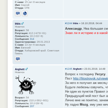
С нами:
15 лет 8 месяцев
Имя:
Сергей
Откуда:
СПб
Отправить личное сообщение
Сайт
#1244
Irbis
»
16.10.2018, 04:44
Irbis
Новичок
Александр
, Неа большая см
Возраст:
58
Знаю ли я историю и в какой
Репутация:
412 (+473/−61)
Лояльность:
16 (+22/−6)
Сообщения:
314
Зарегистрирован:
29.01.2013
С нами:
13 лет 6 месяцев
Имя:
Евгений
Откуда:
Хабаровский край. Советская
Гавань
Отправить личное сообщение
#1245
Arghett
»
23.01.2019, 14:49
Arghett
Новичок
Вопрос к господину
Уксусу
.
Пост
http://litostrovok.ru/vi
За него я получил аж месяц
Будьте любезны озвучить, чт
Ни один из пунктов Правил э
Предыдущий мой пост был аж
Возраст:
54
Лично мне не понятно, заче
Репутация:
-210 (+391/−601)
Лояльность:
10 (+19/−9)
Ну ладно
Mozg
, ему уже ни
Сообщения:
207