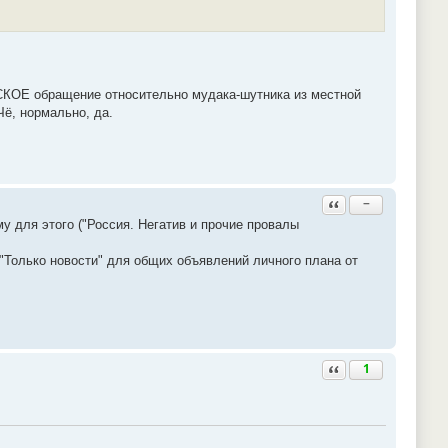
ЛЬСКОЕ обращение относительно мудака-шутника из местной
Чё, нормально, да.
Ответить с цитатой
−
 для этого ("Россия. Негатив и прочие провалы
 "Только новости" для общих объявлений личного плана от
Ответить с цитатой
1