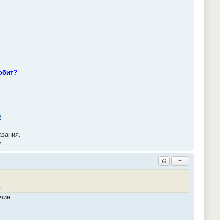
робит?
0
азания.
м.
Ответить с цитатой
−
.
чин.