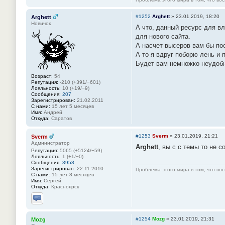
Отправить личное сообщение
#1252
Arghett
»
23.01.2019, 18:20
Arghett
Новичок
А что, данный ресурс для вл
для нового сайта.
А насчет высеров вам бы по
А то я вдруг поборю лень и
Будет вам немножко неудоб
Возраст:
54
Репутация:
-210 (+391/−601)
Лояльность:
10 (+19/−9)
Сообщения:
207
Зарегистрирован:
21.02.2011
С нами:
15 лет 5 месяцев
Имя:
Андрей
Откуда:
Саратов
#1253
Sverm
»
23.01.2019, 21:21
Sverm
Администратор
Arghett
, вы с с темы то не 
Репутация:
5065 (+5124/−59)
Лояльность:
1 (+1/−0)
Сообщения:
3958
Зарегистрирован:
22.11.2010
Проблема этого мира в том, что во
С нами:
15 лет 8 месяцев
Имя:
Сергей
Откуда:
Красноярск
Отправить личное сообщение
#1254
Mozg
»
23.01.2019, 21:31
Mozg