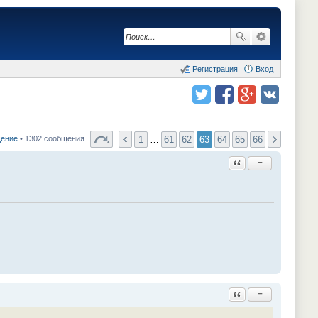
Регистрация
Вход
Поделиться в twitter.com
Поделиться в facebook.com
Поделиться в Google Plus
Поделиться в vk.com
1
…
61
62
63
64
65
66
щение
• 1302 сообщения
Ответить с цитатой
−
Ответить с цитатой
−