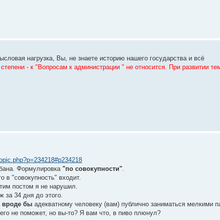
ысловая нагрузка, Вы, не знаете историю нашего государства и всё
 степени - к "Вопросам к администрации " не относится. При развитии т
ewtopic.php?p=234218#p234218
 бана. Формулировка
"по совокупности"
.
о в "совокупность" входит.
тим постом я не нарушил.
 за 34 дня до этого.
м
вроде бы
адекватному человеку (вам) публично заниматься мелкими п
чего не поможет, но вы-то? Я вам что, в пиво плюнул?