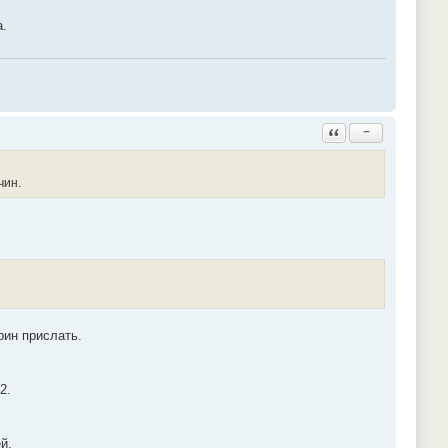
а.
Ответить с цитатой
−
чин.
рин прислать.
2.
й.