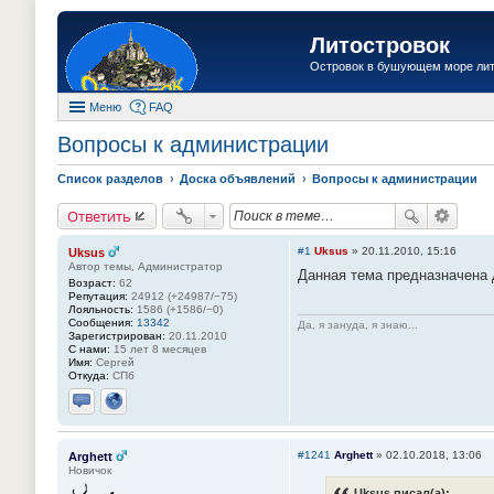
Литостровок
Островок в бушующем море ли
Меню
FAQ
Вопросы к администрации
Список разделов
Доска объявлений
Вопросы к администрации
Ответить
#1
Uksus
»
20.11.2010, 15:16
Uksus
Автор темы, Администратор
Данная тема предназначена 
Возраст:
62
Репутация:
24912 (+24987/−75)
Лояльность:
1586 (+1586/−0)
Сообщения:
13342
Да, я зануда, я знаю...
Зарегистрирован:
20.11.2010
С нами:
15 лет 8 месяцев
Имя:
Сергей
Откуда:
СПб
Отправить личное сообщение
Сайт
#1241
Arghett
»
02.10.2018, 13:06
Arghett
Новичок
Uksus писал(а):