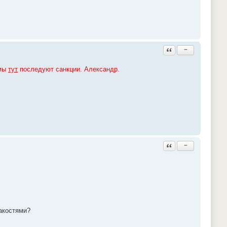
Ответить с цитатой
−
емы
тут
последуют санкции. Александр.
Ответить с цитатой
−
акостями?