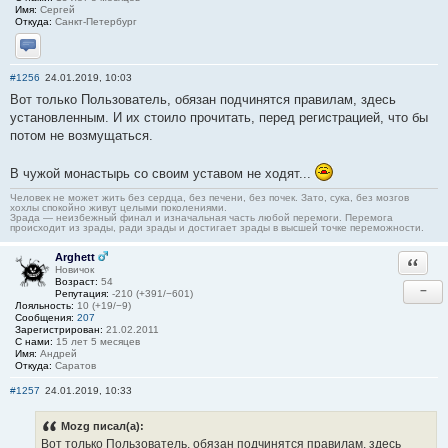
Имя:
Сергей
Откуда:
Санкт-Петербург
Отправить личное сообщение
#1256
24.01.2019, 10:03
Вот только Пользователь, обязан подчинятся правилам, здесь
установленным. И их стоило прочитать, перед регистрацией, что бы
потом не возмущаться.
В чужой монастырь со своим уставом не ходят...
Человек не может жить без сердца, без печени, без почек. Зато, сука, без мозгов
хохлы спокойно живут целыми поколениями.
Зрада — неизбежный финал и изначальная часть любой перемоги. Перемога
происходит из зрады, ради зрады и достигает зрады в высшей точке переможности.
Arghett
Ответи
Новичок
Возраст:
54
−
Репутация:
-210 (+391/−601)
Лояльность:
10 (+19/−9)
Сообщения:
207
Зарегистрирован:
21.02.2011
С нами:
15 лет 5 месяцев
Имя:
Андрей
Откуда:
Саратов
#1257
24.01.2019, 10:33
Mozg писал(а):
Вот только Пользователь, обязан подчинятся правилам, здесь