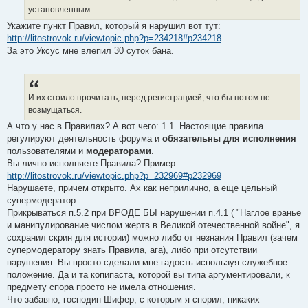
установленным.
Укажите пункт Правил, который я нарушил вот тут:
http://litostrovok.ru/viewtopic.php?p=234218#p234218
За это Уксус мне влепил 30 суток бана.
И их стоило прочитать, перед регистрацией, что бы потом не
возмущаться.
А что у нас в Правилах? А вот чего: 1.1. Настоящие правила
регулируют деятельность форума и
обязательны для исполнения
пользователями и
модераторами
.
Вы лично исполняете Правила? Пример:
http://litostrovok.ru/viewtopic.php?p=232969#p232969
Нарушаете, причем открыто. Ах как неприлично, а еще цельный
супермодератор.
Прикрываться п.5.2 при ВРОДЕ БЫ нарушении п.4.1 ( "Наглое вранье
и манипулирование числом жертв в Великой отечественной войне", я
сохранил скрин для истории) можно либо от незнания Правил (зачем
супермодератору знать Правила, ага), либо при отсутствии
нарушения. Вы просто сделали мне гадость используя служебное
положение. Да и та копипаста, которой вы типа аргументировали, к
предмету спора просто не имела отношения.
Что забавно, господин Шифер, с которым я спорил, никаких