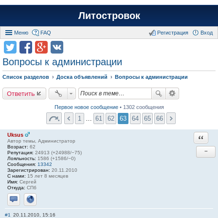
Литостровок
Меню
FAQ
Регистрация
Вход
Вопросы к администрации
Список разделов
Доска объявлений
Вопросы к администрации
Ответить
Первое новое сообщение
• 1302 сообщения
1
…
61
62
63
64
65
66
Uksus
Ответи
Автор темы, Администратор
Возраст:
62
−
Репутация:
24913 (+24988/−75)
Лояльность:
1586 (+1586/−0)
Сообщения:
13342
Зарегистрирован:
20.11.2010
С нами:
15 лет 8 месяцев
Имя:
Сергей
Откуда:
СПб
Отправить личное сообщение
Сайт
#1
20.11.2010, 15:16