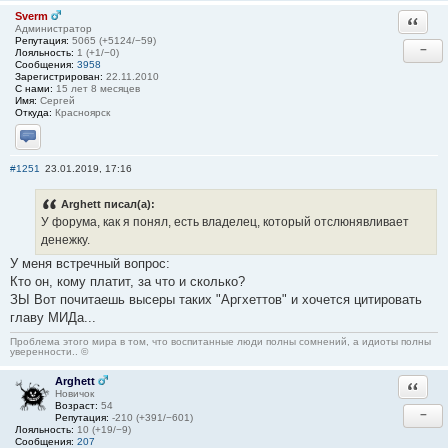
Sverm
Ответи
Администратор
Репутация:
5065 (+5124/−59)
−
Лояльность:
1 (+1/−0)
Сообщения:
3958
Зарегистрирован:
22.11.2010
С нами:
15 лет 8 месяцев
Имя:
Сергей
Откуда:
Красноярск
Отправить личное сообщение
#1251
23.01.2019, 17:16
Arghett писал(а):
У форума, как я понял, есть владелец, который отслюнявливает
денежку.
У меня встречный вопрос:
Кто он, кому платит, за что и сколько?
ЗЫ Вот почитаешь высеры таких "Аргхеттов" и хочется цитировать
главу МИДа...
Проблема этого мира в том, что воспитанные люди полны сомнений, а идиоты полны
уверенности.. ©
Arghett
Ответи
Новичок
Возраст:
54
−
Репутация:
-210 (+391/−601)
Лояльность:
10 (+19/−9)
Сообщения:
207