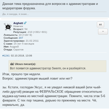
Данная тема предназначена для вопросов к администраторам и
модераторам форума.
Да, я зануда, я знаю...
Arghett
Ответи
Новичок
Возраст:
54
−
Репутация:
-210 (+391/−601)
Лояльность:
10 (+19/−9)
Сообщения:
207
Зарегистрирован:
21.02.2011
С нами:
15 лет 5 месяцев
Имя:
Андрей
Откуда:
Саратов
#1241
02.10.2018, 13:06
Uksus писал(а):
Вот появится администратор Swerm, он и разберётся.
Итак, прошло три недели.
Вопрос: администрация мышей ловит или нет?
зы. Кстати, господин Уксус, я не увидел никакой вашей (или чьей-
либо другой) реакции на ФЕВРАЛЬСКОЕ обращение относительно
мудака-шутника из местной администрации. Помните, числа этак 5-6
февраля. С тех пор тишина, дерьмо по прежнему на месте. Чё,
нормально, да.