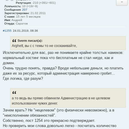
−
Репутация:
-210 (+391/−601)
Лояльность:
10 (+19/−9)
Сообщения:
207
Зарегистрирован:
21.02.2011
С нами:
15 лет 5 месяцев
Имя:
Андрей
Откуда:
Саратов
#1255
24.01.2019, 08:36
Sverm писал(а):
Arghett, вы с с темы то не соскакивайте,
Исключительно для вас, раз не понимаете крайне толстых намеков:
нормальный хостинг пока что бесплатным не стал нигде, как и
домен.
Очень трудно понять, правда? Вроде небольшие деньги, но платить
даже их за ресурс, который администрация намеренно гробит...
Где логика, где разум?
а то ведь вы прямо обвинили Администрацию в не целевом
использовании чужих денег.
Зачем врать? Не "нецелевом" (это физически невозможно), а в
"неисполнении обязанностей".
Собственно, пост 1254 это прекрасно подтверждает.
Но проверить мои слова довольно легко - посчитать количество