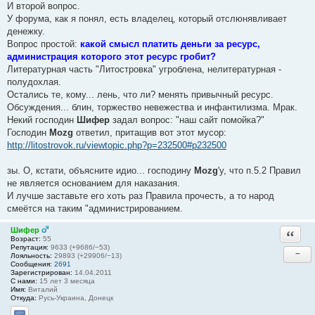
И второй вопрос.
У форума, как я понял, есть владелец, который отслюнявливает
денежку.
Вопрос простой:
какой смысл платить деньги за ресурс,
администрация которого этот ресурс гробит?
Литературная часть "Литостровка" угроблена, нелитературная -
полудохлая.
Остались те, кому... лень, что ли? менять привычный ресурс.
Обсуждения... блин, торжество невежества и инфантилизма. Мрак.
Некий господин
Шифер
задал вопрос: "наш сайт помойка?"
Господин
Mozg
ответил, притащив вот этот мусор:
http://litostrovok.ru/viewtopic.php?p=232500#p232500
зы. О, кстати, объясните идио... господину
Mozg
'у, что п.5.2 Правил
не является основанием для наказания.
И лучше заставьте его хоть раз Правила прочесть, а то народ
смеётся на таким "администрированием.
Шифер
Ответи
Возраст:
55
Репутация:
9633 (+9686/−53)
−
Лояльность:
29893 (+29906/−13)
Сообщения:
2691
Зарегистрирован:
14.04.2011
С нами:
15 лет 3 месяца
Имя:
Виталий
Откуда:
Русь-Украина, Донецк