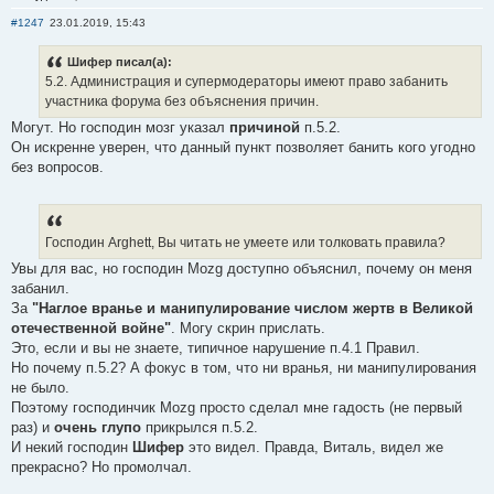
#1247
23.01.2019, 15:43
Шифер писал(а):
5.2. Администрация и супермодераторы имеют право забанить
участника форума без объяснения причин.
Могут. Но господин мозг указал
причиной
п.5.2.
Он искренне уверен, что данный пункт позволяет банить кого угодно
без вопросов.
Господин Arghett, Вы читать не умеете или толковать правила?
Увы для вас, но господин Mozg доступно объяснил, почему он меня
забанил.
За
"Наглое вранье и манипулирование числом жертв в Великой
отечественной войне"
. Могу скрин прислать.
Это, если и вы не знаете, типичное нарушение п.4.1 Правил.
Но почему п.5.2? А фокус в том, что ни вранья, ни манипулирования
не было.
Поэтому господинчик Mozg просто сделал мне гадость (не первый
раз) и
очень глупо
прикрылся п.5.2.
И некий господин
Шифер
это видел. Правда, Виталь, видел же
прекрасно? Но промолчал.