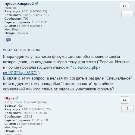
Лукич Самарский
Ответи
Новичок
Репутация:
2031 (+2056/−25)
−
Лояльность:
1456 (+1469/−13)
Сообщения:
795
Зарегистрирован:
15.01.2011
С нами:
15 лет 6 месяцев
Имя:
Борис
Откуда:
Самара
Отправить личное сообщение
#1242
14.10.2018, 20:04
Вчера один из участников форума сделал объявление о своём
возвращении, но неудачно выбрал тему для этого ("Россия. Негатив
и прочие провалы гос.деятельности."
/viewtopic.php?
p=231371#p231371
).
В связи с этим вопрос: а нельзя ли создать в разделе "Специальное"
(или в другом) тему наподобие "Только новости" для общих
объявлений личного плана от рядовых участников форума?
Uksus
Ответи
Автор темы, Администратор
Возраст:
62
1
Репутация:
24913 (+24988/−75)
Лояльность:
1586 (+1586/−0)
Сообщения:
13342
Зарегистрирован:
20.11.2010
С нами:
15 лет 8 месяцев
Имя:
Сергей
Откуда:
СПб