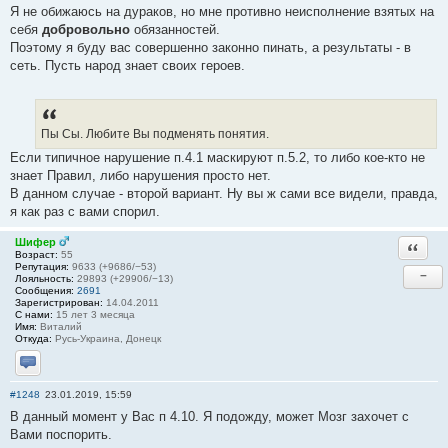
Я не обижаюсь на дураков, но мне противно неисполнение взятых на
себя
добровольно
обязанностей.
Поэтому я буду вас совершенно законно пинать, а результаты - в
сеть. Пусть народ знает своих героев.
Пы Сы. Любите Вы подменять понятия.
Если типичное нарушение п.4.1 маскируют п.5.2, то либо кое-кто не
знает Правил, либо нарушения просто нет.
В данном случае - второй вариант. Ну вы ж сами все видели, правда,
я как раз с вами спорил.
Шифер
Ответи
Возраст:
55
Репутация:
9633 (+9686/−53)
−
Лояльность:
29893 (+29906/−13)
Сообщения:
2691
Зарегистрирован:
14.04.2011
С нами:
15 лет 3 месяца
Имя:
Виталий
Откуда:
Русь-Украина, Донецк
Отправить личное сообщение
#1248
23.01.2019, 15:59
В данный момент у Вас п 4.10. Я подожду, может Мозг захочет с
Вами поспорить.