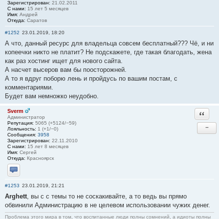
Зарегистрирован:
21.02.2011
С нами:
15 лет 5 месяцев
Имя:
Андрей
Откуда:
Саратов
#1252
23.01.2019, 18:20
А что, данный ресурс для владельца совсем бесплатный??? Чё, и ни
копеечки никто не платит? Не подскажете, где такая благодать, жена
как раз хостинг ищет для нового сайта.
А насчет высеров вам бы поосторожней.
А то я вдруг поборю лень и пройдусь по вашим постам, с
комментариями.
Будет вам немножко неудобно.
Sverm
Ответи
Администратор
Репутация:
5065 (+5124/−59)
−
Лояльность:
1 (+1/−0)
Сообщения:
3958
Зарегистрирован:
22.11.2010
С нами:
15 лет 8 месяцев
Имя:
Сергей
Откуда:
Красноярск
Отправить личное сообщение
#1253
23.01.2019, 21:21
Arghett
, вы с с темы то не соскакивайте, а то ведь вы прямо
обвинили Администрацию в не целевом использовании чужих денег.
Проблема этого мира в том, что воспитанные люди полны сомнений, а идиоты полны