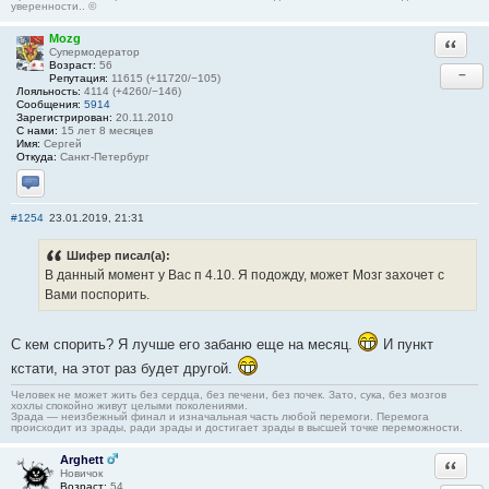
уверенности.. ©
Mozg
Ответи
Супермодератор
Возраст:
56
−
Репутация:
11615 (+11720/−105)
Лояльность:
4114 (+4260/−146)
Сообщения:
5914
Зарегистрирован:
20.11.2010
С нами:
15 лет 8 месяцев
Имя:
Сергей
Откуда:
Санкт-Петербург
Отправить личное сообщение
#1254
23.01.2019, 21:31
Шифер писал(а):
В данный момент у Вас п 4.10. Я подожду, может Мозг захочет с
Вами поспорить.
С кем спорить? Я лучше его забаню еще на месяц.
И пункт
кстати, на этот раз будет другой.
Человек не может жить без сердца, без печени, без почек. Зато, сука, без мозгов
хохлы спокойно живут целыми поколениями.
Зрада — неизбежный финал и изначальная часть любой перемоги. Перемога
происходит из зрады, ради зрады и достигает зрады в высшей точке переможности.
Arghett
Ответи
Новичок
Возраст:
54