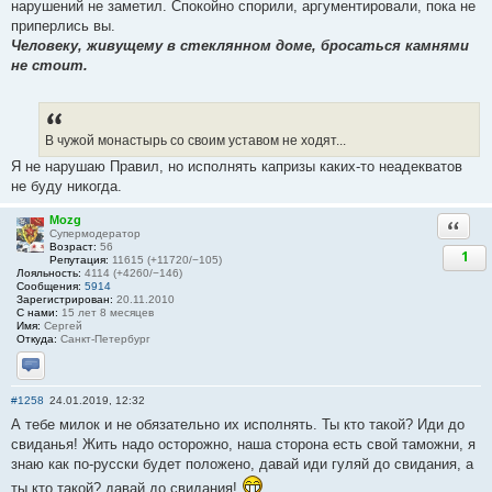
нарушений не заметил. Спокойно спорили, аргументировали, пока не
приперлись вы.
Человеку, живущему в стеклянном доме, бросаться камнями
не стоит.
В чужой монастырь со своим уставом не ходят...
Я не нарушаю Правил, но исполнять капризы каких-то неадекватов
не буду никогда.
Mozg
Ответи
Супермодератор
Возраст:
56
1
Репутация:
11615 (+11720/−105)
Лояльность:
4114 (+4260/−146)
Сообщения:
5914
Зарегистрирован:
20.11.2010
С нами:
15 лет 8 месяцев
Имя:
Сергей
Откуда:
Санкт-Петербург
Отправить личное сообщение
#1258
24.01.2019, 12:32
А тебе милок и не обязательно их исполнять. Ты кто такой? Иди до
свиданья! Жить надо осторожно, наша сторона есть свой таможни, я
знаю как по-русски будет положено, давай иди гуляй до свидания, а
ты кто такой? давай до свидания!