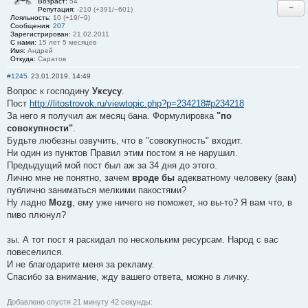
Возраст:
54
−
Репутация:
-210 (+391/−601)
Лояльность:
10 (+19/−9)
Сообщения:
207
Зарегистрирован:
21.02.2011
С нами:
15 лет 5 месяцев
Имя:
Андрей
Откуда:
Саратов
#1245
23.01.2019, 14:49
Вопрос к господину
Уксусу
.
Пост
http://litostrovok.ru/viewtopic.php?p=234218#p234218
За него я получил аж месяц бана. Формулировка
"по
совокупности"
.
Будьте любезны озвучить, что в "совокупность" входит.
Ни один из пунктов Правил этим постом я не нарушил.
Предыдущий мой пост был аж за 34 дня до этого.
Лично мне не понятно, зачем
вроде бы
адекватному человеку (вам)
публично заниматься мелкими пакостями?
Ну ладно
Mozg
, ему уже ничего не поможет, но вы-то? Я вам что, в
пиво плюнул?
зы. А тот пост я раскидал по нескольким ресурсам. Народ с вас
повеселился.
И не благодарите меня за рекламу.
Спасибо за внимание, жду вашего ответа, можно в личку.
Добавлено спустя 21 минуту 42 секунды: