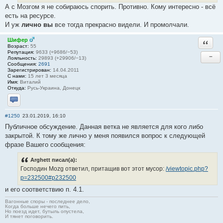
А с Мозгом я не собираюсь спорить. Противно. Кому интересно - всё
есть на ресурсе.
И уж
лично вы
все тогда прекрасно видели. И промолчали.
Шифер
Ответи
Возраст:
55
Репутация:
9633 (+9686/−53)
−
Лояльность:
29893 (+29906/−13)
Сообщения:
2691
Зарегистрирован:
14.04.2011
С нами:
15 лет 3 месяца
Имя:
Виталий
Откуда:
Русь-Украина, Донецк
Отправить личное сообщение
#1250
23.01.2019, 16:10
Публичное обсуждение. Данная ветка не является для кого либо
закрытой. К тому же лично у меня появился вопрос к следующей
фразе Вашего сообщения:
Arghett писал(а):
Господин Mozg ответил, притащив вот этот мусор:
/viewtopic.php?
p=232500#p232500
и его соответствию п. 4.1.
Вагонные споры - последнее дело,
Когда больше нечего пить,
Но поезд идет, бутыль опустела,
И тянет поговорить.