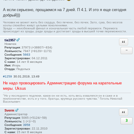
А если серьезно, прощаемся на 7 дней. П 4.1. И это я еще сегодня
добрый)))
Человек не может жить без сердца, без печени, без почек. Зато, сука, без мозгов
хохлы спокойно живут целыми поколениями.
Зрада — неизбежный финал и изначальная часть любой перемоги. Перемога
происходит из зрады, ради зрады и достигает зрады в высшей точке переможности.
tia1957
Ответи
Новичок
Репутация:
37973 (+38807/−834)
−
Лояльность:
7947 (+9120/−1173)
Сообщения:
5663
Зарегистрирован:
04.12.2011
С нами:
14 лет 8 месяцев
Имя:
Игорь
Откуда:
Подольск
#1259
30.01.2019, 13:49
Не надо провоцировать Администрацию форума на карательные
меры. Uksus
"Но у последнего подлюки, каков он ни есть, хоть весь извалялся он в саже и в
поклонничестве, есть и у того, братцы, крупица русского чувства." Гоголь Николай
Васильевич
Sverm
Ответи
Администратор
Репутация:
5065 (+5124/−59)
3
Лояльность:
1 (+1/−0)
Сообщения:
3958
Зарегистрирован:
22.11.2010
С нами:
15 лет 8 месяцев