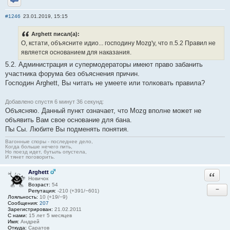
Отправить личное сообщение
#1246
23.01.2019, 15:15
Arghett писал(а):
О, кстати, объясните идио... господину Mozg'у, что п.5.2 Правил не
является основанием для наказания.
5.2. Администрация и супермодераторы имеют право забанить
участника форума без объяснения причин.
Господин Arghett, Вы читать не умеете или толковать правила?
Добавлено спустя 6 минут 36 секунд:
Объясняю. Данный пункт означает, что Mozg вполне может не
объявить Вам свое основание для бана.
Пы Сы. Любите Вы подменять понятия.
Вагонные споры - последнее дело,
Когда больше нечего пить,
Но поезд идет, бутыль опустела,
И тянет поговорить.
Arghett
Ответи
Новичок
Возраст:
54
−
Репутация:
-210 (+391/−601)
Лояльность:
10 (+19/−9)
Сообщения:
207
Зарегистрирован:
21.02.2011
С нами:
15 лет 5 месяцев
Имя:
Андрей
Откуда:
Саратов