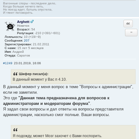
Вагонные споры - последнее дело,
Когда больше нечего пить,
Но поезд идет, бутыль опустела,
И тянет поговорить.
Arghett
Ответи
Новичок
Возраст:
54
−
Репутация:
-210 (+391/−601)
Лояльность:
10 (+19/−9)
Сообщения:
207
Зарегистрирован:
21.02.2011
С нами:
15 лет 5 месяцев
Имя:
Андрей
Откуда:
Саратов
#1249
23.01.2019, 16:06
Шифер писал(а):
В данный момент у Вас п 4.10.
В данный момент у меня вопрос в теме "Вопросы к администрации",
если не заметили.
Это где
"Данная тема предназначена для вопросов к
администраторам и модераторам форума"
.
Я задал свои вопросы и дал ответы на вопросы представителя
администрации, насколько смог полные. Ваши вопросы.
Я подожду, может Мозг захочет с Вами поспорить.