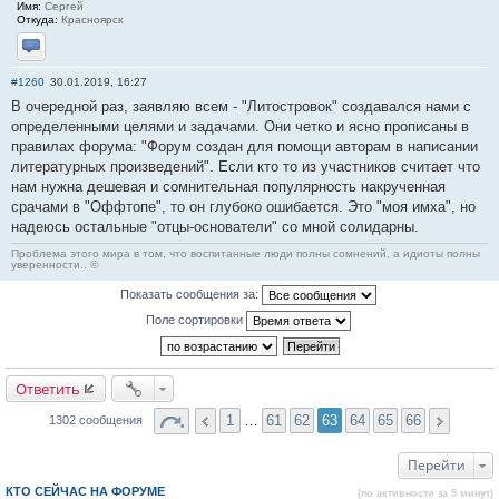
Имя:
Сергей
Откуда:
Красноярск
Отправить личное сообщение
#1260
30.01.2019, 16:27
В очередной раз, заявляю всем - "Литостровок" создавался нами с
определенными целями и задачами. Они четко и ясно прописаны в
правилах форума: "Форум создан для помощи авторам в написании
литературных произведений". Если кто то из участников считает что
нам нужна дешевая и сомнительная популярность накрученная
срачами в "Оффтопе", то он глубоко ошибается. Это "моя имха", но
надеюсь остальные "отцы-основатели" со мной солидарны.
Проблема этого мира в том, что воспитанные люди полны сомнений, а идиоты полны
уверенности.. ©
Показать сообщения за:
Поле сортировки
Ответить
1
…
61
62
63
64
65
66
1302 сообщения
Перейти
КТО СЕЙЧАС НА ФОРУМЕ
(по активности за 5 минут)