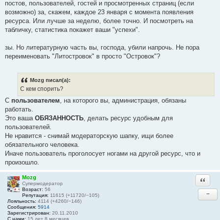
постов, пользователей, гостей и просмотренных страниц (если
возможно) за, скажем, каждое 23 января с момента появления
ресурса. Или лучше за неделю, более точно. И посмотреть на
табличку, статистика покажет ваши "успехи".
зы. Но литературную часть вы, господа, убили напрочь. Не пора
переименовать "Литостровок" в просто "Островок"?
Mozg писал(а):
С кем спорить?
С
пользователем
, на которого вы, администрация, обязаны
работать.
Это ваша
ОБЯЗАННОСТЬ
, делать ресурс удобным для
пользователей.
Не нравится - снимай модераторскую шапку, ищи более
обязательного человека.
Иначе пользователь проголосует ногами на другой ресурс, что и
произошло.
Mozg
Ответи
Супермодератор
Возраст:
56
−
Репутация:
11615 (+11720/−105)
Лояльность:
4114 (+4260/−146)
Сообщения:
5914
Зарегистрирован:
20.11.2010
С нами:
15 лет 8 месяцев