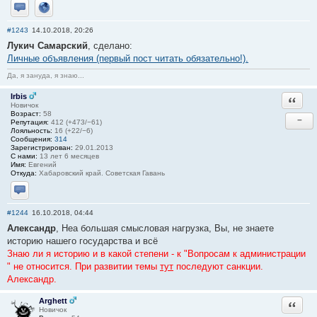
Отправить личное сообщение
Сайт
#1243
14.10.2018, 20:26
Лукич Самарский
, сделано:
Личные объявления (первый пост читать обязательно!).
Да, я зануда, я знаю...
Irbis
Ответи
Новичок
Возраст:
58
−
Репутация:
412 (+473/−61)
Лояльность:
16 (+22/−6)
Сообщения:
314
Зарегистрирован:
29.01.2013
С нами:
13 лет 6 месяцев
Имя:
Евгений
Откуда:
Хабаровский край. Советская Гавань
Отправить личное сообщение
#1244
16.10.2018, 04:44
Александр
, Неа большая смысловая нагрузка, Вы, не знаете
историю нашего государства и всё
Знаю ли я историю и в какой степени - к "Вопросам к администрации
" не относится. При развитии темы
тут
последуют санкции.
Александр.
Arghett
Ответи
Новичок