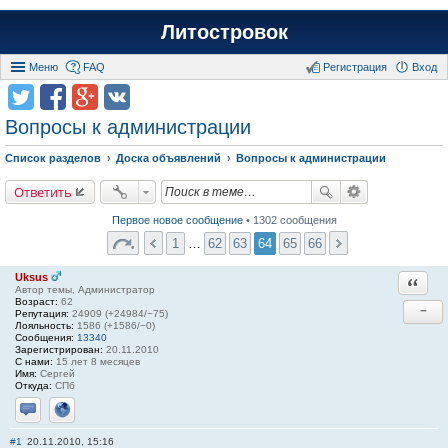
Литостровок
Меню
FAQ
Регистрация
Вход
Вопросы к администрации
Список разделов
Доска объявлений
Вопросы к администрации
Ответить
Первое новое сообщение
• 1302 сообщения
1
…
62
63
64
65
66
Uksus
Ответи
Автор темы, Администратор
Возраст:
62
−
Репутация:
24909 (+24984/−75)
Лояльность:
1586 (+1586/−0)
Сообщения:
13340
Зарегистрирован:
20.11.2010
С нами:
15 лет 8 месяцев
Имя:
Сергей
Откуда:
СПб
Отправить личное сообщение
Сайт
#1
20.11.2010, 15:16