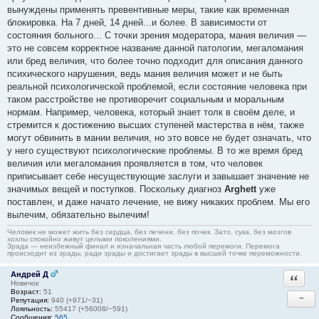
вынуждены применять превентивные меры, такие как временная
блокировка. На 7 дней, 14 дней...и более. В зависимости от
состояния больного... С точки зрения модератора, мания величия —
это не совсем корректное название данной патологии, мегаломания
или бред величия, что более точно подходит для описания данного
психического нарушения, ведь мания величия может и не быть
реальной психологической проблемой, если состояние человека при
таком расстройстве не противоречит социальным и моральным
нормам. Например, человека, который знает толк в своём деле, и
стремится к достижению высших ступеней мастерства в нём, также
могут обвинить в мании величия, но это вовсе не будет означать, что
у него существуют психологические проблемы. В то же время бред
величия или мегаломания проявляется в том, что человек
приписывает себе несуществующие заслуги и завышает значение не
значимых вещей и поступков. Поскольку диагноз
Arghett
уже
поставлен, и даже начато лечение, не вижу никаких проблем. Мы его
вылечим, обязательно вылечим!
Человек не может жить без сердца, без печени, без почек. Зато, сука, без мозгов
хохлы спокойно живут целыми поколениями.
Зрада — неизбежный финал и изначальная часть любой перемоги. Перемога
происходит из зрады, ради зрады и достигает зрады в высшей точке переможности.
Андрей Д
Ответи
Новичок
Возраст:
51
−
Репутация:
940 (+971/−31)
Лояльность:
55417 (+56008/−591)
Сообщения:
565