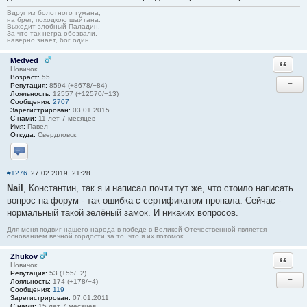
Вдруг из болотного тумана,
на брег, походкою шайтана.
Выходит злобный Паладин.
За что так негра обозвали,
наверно знает, бог один.
Medved_
Ответи
Новичок
Возраст:
55
−
Репутация:
8594 (+8678/−84)
Лояльность:
12557 (+12570/−13)
Сообщения:
2707
Зарегистрирован:
03.01.2015
С нами:
11 лет 7 месяцев
Имя:
Павел
Откуда:
Свердловск
Отправить личное сообщение
#1276
27.02.2019, 21:28
Nail
, Константин, так я и написал почти тут же, что стоило написать
вопрос на форум - так ошибка с сертификатом пропала. Сейчас -
нормальный такой зелёный замок. И никаких вопросов.
Для меня подвиг нашего народа в победе в Великой Отечественной является
основанием вечной гордости за то, что я их потомок.
Zhukov
Ответи
Новичок
Репутация:
53 (+55/−2)
−
Лояльность:
174 (+178/−4)
Сообщения:
119
Зарегистрирован:
07.01.2011
С нами:
15 лет 7 месяцев