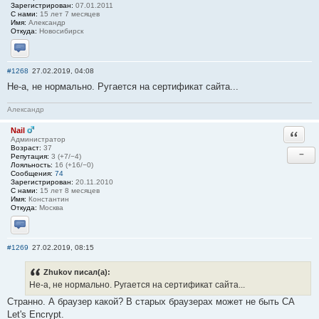
Зарегистрирован:
07.01.2011
С нами:
15 лет 7 месяцев
Имя:
Александр
Откуда:
Новосибирск
Отправить личное сообщение
#1268
27.02.2019, 04:08
Не-а, не нормально. Ругается на сертификат сайта...
Александр
Nail
Ответи
Администратор
Возраст:
37
−
Репутация:
3 (+7/−4)
Лояльность:
16 (+16/−0)
Сообщения:
74
Зарегистрирован:
20.11.2010
С нами:
15 лет 8 месяцев
Имя:
Константин
Откуда:
Москва
Отправить личное сообщение
#1269
27.02.2019, 08:15
Zhukov писал(а):
Не-а, не нормально. Ругается на сертификат сайта...
Странно. А браузер какой? В старых браузерах может не быть СА
Let's Encrypt.