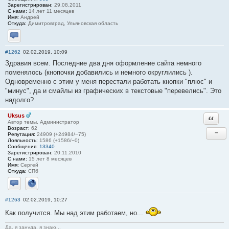
Зарегистрирован:
29.08.2011
С нами:
14 лет 11 месяцев
Имя:
Андрей
Откуда:
Димитровград, Ульяновская область
Отправить личное сообщение
#1262
02.02.2019, 10:09
Здравия всем. Последние два дня оформление сайта немного
поменялось (кнопочки добавились и немного округлились ).
Одновременно с этим у меня перестали работать кнопки "плюс" и
"минус", да и смайлы из графических в текстовые "перевелись". Это
надолго?
Uksus
Ответи
Автор темы, Администратор
Возраст:
62
−
Репутация:
24909 (+24984/−75)
Лояльность:
1586 (+1586/−0)
Сообщения:
13340
Зарегистрирован:
20.11.2010
С нами:
15 лет 8 месяцев
Имя:
Сергей
Откуда:
СПб
Отправить личное сообщение
Сайт
#1263
02.02.2019, 10:27
Как получится. Мы над этим работаем, но...
Да, я зануда, я знаю...