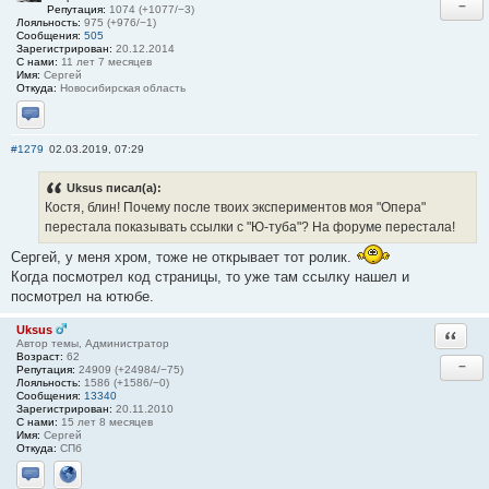
−
Репутация:
1074 (+1077/−3)
Лояльность:
975 (+976/−1)
Сообщения:
505
Зарегистрирован:
20.12.2014
С нами:
11 лет 7 месяцев
Имя:
Сергей
Откуда:
Новосибирская область
Отправить личное сообщение
#1279
02.03.2019, 07:29
Uksus писал(а):
Костя, блин! Почему после твоих экспериментов моя "Опера"
перестала показывать ссылки с "Ю-туба"? На форуме перестала!
Сергей, у меня хром, тоже не открывает тот ролик.
Когда посмотрел код страницы, то уже там ссылку нашел и
посмотрел на ютюбе.
Uksus
Ответи
Автор темы, Администратор
Возраст:
62
−
Репутация:
24909 (+24984/−75)
Лояльность:
1586 (+1586/−0)
Сообщения:
13340
Зарегистрирован:
20.11.2010
С нами:
15 лет 8 месяцев
Имя:
Сергей
Откуда:
СПб