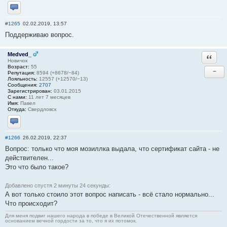
Отправить личное сообщение
#1265
02.02.2019, 13:57
Поддерживаю вопрос.
Medved_
Ответи
Новичок
Возраст:
55
−
Репутация:
8594 (+8678/−84)
Лояльность:
12557 (+12570/−13)
Сообщения:
2707
Зарегистрирован:
03.01.2015
С нами:
11 лет 7 месяцев
Имя:
Павел
Откуда:
Свердловск
Отправить личное сообщение
#1266
26.02.2019, 22:37
Вопрос: только что моя мозиллка выдала, что сертификат сайта - не
действителен...
Это что было такое?
Добавлено спустя 2 минуты 24 секунды:
А вот только стоило этот вопрос написать - всё стало нормально...
Что происходит?
Для меня подвиг нашего народа в победе в Великой Отечественной является
основанием вечной гордости за то, что я их потомок.