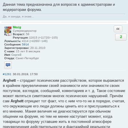
Данная тема предназначена для вопросов к администраторам и
модераторам форума.
Да, я зануда, я знаю...
Mozg
Ответи
Супермодератор
Возраст:
56
2
Репутация:
11615 (+11720/−105)
Лояльность:
4114 (+4260/−146)
Сообщения:
5914
Зарегистрирован:
20.11.2010
С нами:
15 лет 8 месяцев
Имя:
Сергей
Откуда:
Санкт-Петербург
Отправить личное сообщение
#1261
30.01.2019, 17:50
Arghett
– страдает психическим расстройством, которое выражается
в крайнем преувеличении своей значимости или значимости своих
поступков, взглядов, сообщений, коментариев и т. д. Такое состояние
может являться симптомом многих психических нарушений. Причём
сам
Arghett
отрицает тот факт, что с ним что-то не в порядке, считая,
что окружающие его люди должны ценить его и прислушиваться к
его мнению. Мания величия не диагностируется при обычном
общении на форуме, но тем не менее наступает момент, когда
товарищи по форуму уставшие жить в постоянной атмосфере
преувеличения действительности и фантазийной реальности