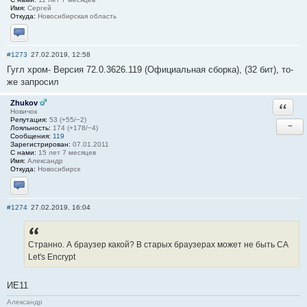
Имя:
Сергей
Откуда:
Новосибирская область
Отправить личное сообщение
#1273
27.02.2019, 12:58
Гугл хром- Версия 72.0.3626.119 (Официальная сборка), (32 бит), то-
же запросил
Zhukov
Ответи
Новичок
Репутация:
53 (+55/−2)
−
Лояльность:
174 (+178/−4)
Сообщения:
119
Зарегистрирован:
07.01.2011
С нами:
15 лет 7 месяцев
Имя:
Александр
Откуда:
Новосибирск
Отправить личное сообщение
#1274
27.02.2019, 16:04
Странно. А браузер какой? В старых браузерах может не быть СА
Let's Encrypt
ИЕ11
Александр