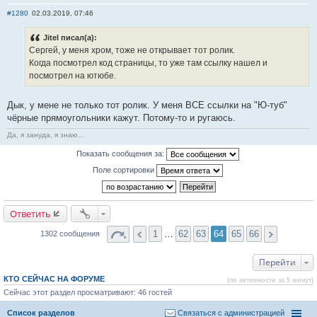
Отправить личное сообщение
Сайт
#1280
02.03.2019, 07:46
Jitel писал(а):
Сергей, у меня хром, тоже не открывает тот ролик.
Когда посмотрел код страницы, то уже там ссылку нашел и
посмотрел на ютюбе.
Дык, у мене не только тот ролик. У меня ВСЕ ссылки на "Ю-туб"
чёрные прямоугольники кажут. Потому-то и ругаюсь.
Да, я зануда, я знаю...
Показать сообщения за:
Поле сортировки
Ответить
1
…
62
63
64
65
66
1302 сообщения
Перейти
КТО СЕЙЧАС НА ФОРУМЕ
(по активности за 5 минут)
Сейчас этот раздел просматривают: 46 гостей
Список разделов
Связаться с администрацией