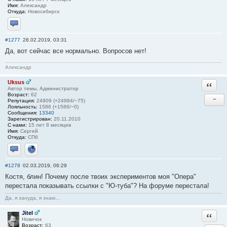
Имя:
Александр
Откуда:
Новосибирск
Отправить личное сообщение
#1277
28.02.2019, 03:31
Да, вот сейчас все нормально. Вопросов нет!
Александр
Uksus
Ответи
Автор темы, Администратор
Возраст:
62
−
Репутация:
24909 (+24984/−75)
Лояльность:
1586 (+1586/−0)
Сообщения:
13340
Зарегистрирован:
20.11.2010
С нами:
15 лет 8 месяцев
Имя:
Сергей
Откуда:
СПб
Отправить личное сообщение
Сайт
#1278
02.03.2019, 06:29
Костя, блин! Почему после твоих экспериментов моя "Опера"
перестала показывать ссылки с "Ю-туба"? На форуме перестала!
Да, я зануда, я знаю...
Jitel
Ответи
Новичок
Возраст:
63