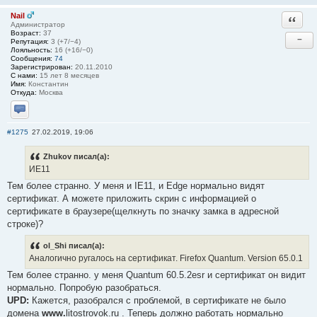
Nail
Ответи
Администратор
Возраст:
37
−
Репутация:
3 (+7/−4)
Лояльность:
16 (+16/−0)
Сообщения:
74
Зарегистрирован:
20.11.2010
С нами:
15 лет 8 месяцев
Имя:
Константин
Откуда:
Москва
Отправить личное сообщение
#1275
27.02.2019, 19:06
Zhukov писал(а):
ИЕ11
Тем более странно. У меня и IE11, и Edge нормально видят
сертификат. А можете приложить скрин с информацией о
сертификате в браузере(щелкнуть по значку замка в адресной
строке)?
ol_Shi писал(а):
Аналогично ругалось на сертификат. Firefox Quantum. Version 65.0.1
Тем более странно. у меня Quantum 60.5.2esr и сертификат он видит
нормально. Попробую разобраться.
UPD:
Кажется, разобрался с проблемой, в сертификате не было
домена
www.
litostrovok.ru . Теперь должно работать нормально