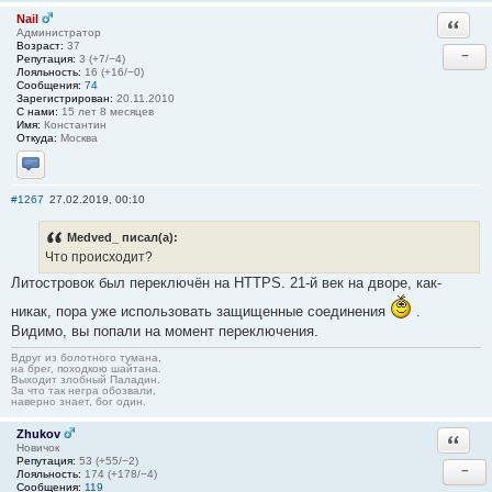
Nail
Ответи
Администратор
Возраст:
37
−
Репутация:
3 (+7/−4)
Лояльность:
16 (+16/−0)
Сообщения:
74
Зарегистрирован:
20.11.2010
С нами:
15 лет 8 месяцев
Имя:
Константин
Откуда:
Москва
Отправить личное сообщение
#1267
27.02.2019, 00:10
Medved_ писал(а):
Что происходит?
Литостровок был переключён на HTTPS. 21-й век на дворе, как-
никак, пора уже использовать защищенные соединения
.
Видимо, вы попали на момент переключения.
Вдруг из болотного тумана,
на брег, походкою шайтана.
Выходит злобный Паладин.
За что так негра обозвали,
наверно знает, бог один.
Zhukov
Ответи
Новичок
Репутация:
53 (+55/−2)
−
Лояльность:
174 (+178/−4)
Сообщения:
119