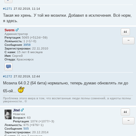
Отправить личное сообщение
#1271
27.02.2019, 11:14
Такая же хрень. У той же мозилки. Добавил в исключения. Всё норм,
я здесь.
Sverm
Ответи
Администратор
Репутация:
5065 (+5124/−59)
−
Лояльность:
1 (+1/−0)
Сообщения:
3958
Зарегистрирован:
22.11.2010
С нами:
15 лет 8 месяцев
Имя:
Сергей
Откуда:
Красноярск
Отправить личное сообщение
#1272
27.02.2019, 12:44
Мозила 64.0.2 (64 бита) нормально, теперь думаю обновлять ли до
65-ой...
Проблема этого мира в том, что воспитанные люди полны сомнений, а идиоты полны
уверенности.. ©
Jitel
Ответи
Новичок
Возраст:
63
−
Репутация:
1074 (+1077/−3)
Лояльность:
975 (+976/−1)
Сообщения:
505
Зарегистрирован:
20.12.2014
С нами:
11 лет 7 месяцев