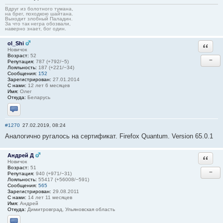
Вдруг из болотного тумана,
на брег, походкою шайтана.
Выходит злобный Паладин.
За что так негра обозвали,
наверно знает, бог один.
ol_Shi
Ответи
Новичок
Возраст:
52
−
Репутация:
787 (+792/−5)
Лояльность:
187 (+221/−34)
Сообщения:
152
Зарегистрирован:
27.01.2014
С нами:
12 лет 6 месяцев
Имя:
Олег
Откуда:
Беларусь
Отправить личное сообщение
#1270
27.02.2019, 08:24
Аналогично ругалось на сертификат. Firefox Quantum. Version 65.0.1
Андрей Д
Ответи
Новичок
Возраст:
51
−
Репутация:
940 (+971/−31)
Лояльность:
55417 (+56008/−591)
Сообщения:
565
Зарегистрирован:
29.08.2011
С нами:
14 лет 11 месяцев
Имя:
Андрей
Откуда:
Димитровград, Ульяновская область