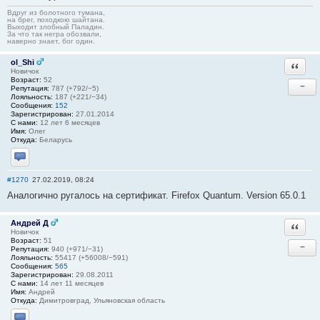
Вдруг из болотного тумана,
на брег, походкою шайтана.
Выходит злобный Паладин.
За что так негра обозвали,
наверно знает, бог один.
ol_Shi
Ответи
Новичок
Возраст:
52
−
Репутация:
787 (+792/−5)
Лояльность:
187 (+221/−34)
Сообщения:
152
Зарегистрирован:
27.01.2014
С нами:
12 лет 6 месяцев
Имя:
Олег
Откуда:
Беларусь
Отправить личное сообщение
#1270
27.02.2019, 08:24
Аналогично ругалось на сертификат. Firefox Quantum. Version 65.0.1
Андрей Д
Ответи
Новичок
Возраст:
51
−
Репутация:
940 (+971/−31)
Лояльность:
55417 (+56008/−591)
Сообщения:
565
Зарегистрирован:
29.08.2011
С нами:
14 лет 11 месяцев
Имя:
Андрей
Откуда:
Димитровград, Ульяновская область