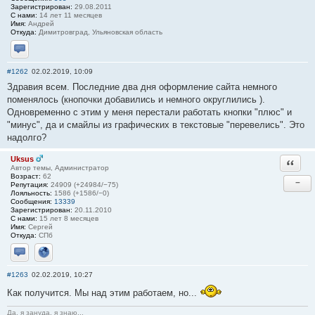
Зарегистрирован:
29.08.2011
С нами:
14 лет 11 месяцев
Имя:
Андрей
Откуда:
Димитровград, Ульяновская область
Отправить личное сообщение
#1262
02.02.2019, 10:09
Здравия всем. Последние два дня оформление сайта немного
поменялось (кнопочки добавились и немного округлились ).
Одновременно с этим у меня перестали работать кнопки "плюс" и
"минус", да и смайлы из графических в текстовые "перевелись". Это
надолго?
Uksus
Ответи
Автор темы, Администратор
Возраст:
62
−
Репутация:
24909 (+24984/−75)
Лояльность:
1586 (+1586/−0)
Сообщения:
13339
Зарегистрирован:
20.11.2010
С нами:
15 лет 8 месяцев
Имя:
Сергей
Откуда:
СПб
Отправить личное сообщение
Сайт
#1263
02.02.2019, 10:27
Как получится. Мы над этим работаем, но...
Да, я зануда, я знаю...