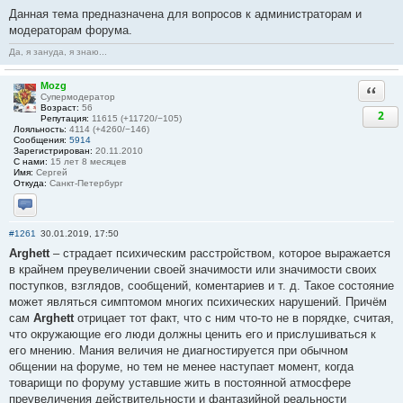
Данная тема предназначена для вопросов к администраторам и
модераторам форума.
Да, я зануда, я знаю...
Mozg
Ответи
Супермодератор
Возраст:
56
2
Репутация:
11615 (+11720/−105)
Лояльность:
4114 (+4260/−146)
Сообщения:
5914
Зарегистрирован:
20.11.2010
С нами:
15 лет 8 месяцев
Имя:
Сергей
Откуда:
Санкт-Петербург
Отправить личное сообщение
#1261
30.01.2019, 17:50
Arghett
– страдает психическим расстройством, которое выражается
в крайнем преувеличении своей значимости или значимости своих
поступков, взглядов, сообщений, коментариев и т. д. Такое состояние
может являться симптомом многих психических нарушений. Причём
сам
Arghett
отрицает тот факт, что с ним что-то не в порядке, считая,
что окружающие его люди должны ценить его и прислушиваться к
его мнению. Мания величия не диагностируется при обычном
общении на форуме, но тем не менее наступает момент, когда
товарищи по форуму уставшие жить в постоянной атмосфере
преувеличения действительности и фантазийной реальности