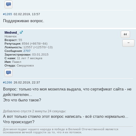
Отправить личное сообщение
#1265
02.02.2019, 13:57
Поддерживаю вопрос.
Medved_
Ответи
Новичок
Возраст:
55
−
Репутация:
8594 (+8678/−84)
Лояльность:
12557 (+12570/−13)
Сообщения:
2707
Зарегистрирован:
03.01.2015
С нами:
11 лет 7 месяцев
Имя:
Павел
Откуда:
Свердловск
Отправить личное сообщение
#1266
26.02.2019, 22:37
Вопрос: только что моя мозиллка выдала, что сертификат сайта - не
действителен...
Это что было такое?
Добавлено спустя 2 минуты 24 секунды:
А вот только стоило этот вопрос написать - всё стало нормально...
Что происходит?
Для меня подвиг нашего народа в победе в Великой Отечественной является
основанием вечной гордости за то, что я их потомок.