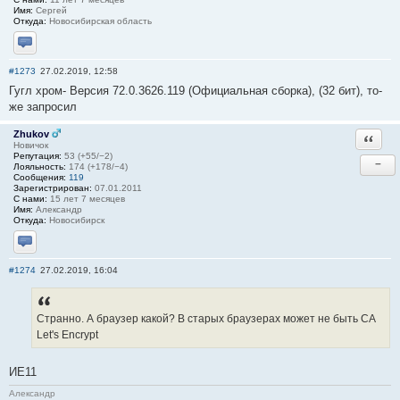
Имя:
Сергей
Откуда:
Новосибирская область
Отправить личное сообщение
#1273
27.02.2019, 12:58
Гугл хром- Версия 72.0.3626.119 (Официальная сборка), (32 бит), то-
же запросил
Zhukov
Ответи
Новичок
Репутация:
53 (+55/−2)
−
Лояльность:
174 (+178/−4)
Сообщения:
119
Зарегистрирован:
07.01.2011
С нами:
15 лет 7 месяцев
Имя:
Александр
Откуда:
Новосибирск
Отправить личное сообщение
#1274
27.02.2019, 16:04
Странно. А браузер какой? В старых браузерах может не быть СА
Let's Encrypt
ИЕ11
Александр