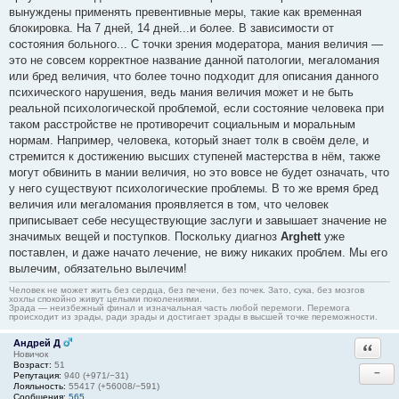
вынуждены применять превентивные меры, такие как временная
блокировка. На 7 дней, 14 дней...и более. В зависимости от
состояния больного... С точки зрения модератора, мания величия —
это не совсем корректное название данной патологии, мегаломания
или бред величия, что более точно подходит для описания данного
психического нарушения, ведь мания величия может и не быть
реальной психологической проблемой, если состояние человека при
таком расстройстве не противоречит социальным и моральным
нормам. Например, человека, который знает толк в своём деле, и
стремится к достижению высших ступеней мастерства в нём, также
могут обвинить в мании величия, но это вовсе не будет означать, что
у него существуют психологические проблемы. В то же время бред
величия или мегаломания проявляется в том, что человек
приписывает себе несуществующие заслуги и завышает значение не
значимых вещей и поступков. Поскольку диагноз
Arghett
уже
поставлен, и даже начато лечение, не вижу никаких проблем. Мы его
вылечим, обязательно вылечим!
Человек не может жить без сердца, без печени, без почек. Зато, сука, без мозгов
хохлы спокойно живут целыми поколениями.
Зрада — неизбежный финал и изначальная часть любой перемоги. Перемога
происходит из зрады, ради зрады и достигает зрады в высшей точке переможности.
Андрей Д
Ответи
Новичок
Возраст:
51
−
Репутация:
940 (+971/−31)
Лояльность:
55417 (+56008/−591)
Сообщения:
565