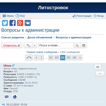
Литостровок
Меню
FAQ
Регистрация
Вход
Вопросы к администрации
Список разделов
Доска объявлений
Вопросы к администрации
Ответить
Первое новое сообщение
• 1302 сообщения
1
…
62
63
64
65
66
Uksus
Ответи
Автор темы, Администратор
Возраст:
62
−
Репутация:
24909 (+24984/−75)
Лояльность:
1586 (+1586/−0)
Сообщения:
13339
Зарегистрирован:
20.11.2010
С нами:
15 лет 8 месяцев
Имя:
Сергей
Откуда:
СПб
Отправить личное сообщение
Сайт
#1
20.11.2010, 15:16