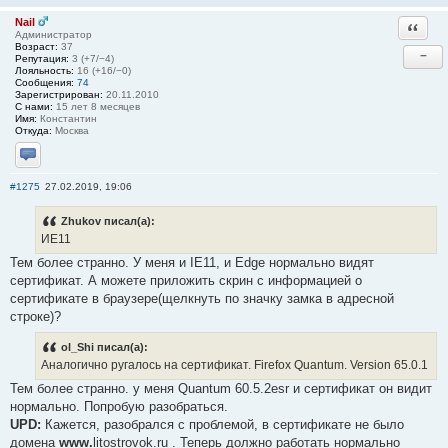
Nail
Ответи
Администратор
Возраст:
37
−
Репутация:
3 (+7/−4)
Лояльность:
16 (+16/−0)
Сообщения:
74
Зарегистрирован:
20.11.2010
С нами:
15 лет 8 месяцев
Имя:
Константин
Откуда:
Москва
Отправить личное сообщение
#1275
27.02.2019, 19:06
Zhukov писал(а):
ИЕ11
Тем более странно. У меня и IE11, и Edge нормально видят
сертификат. А можете приложить скрин с информацией о
сертификате в браузере(щелкнуть по значку замка в адресной
строке)?
ol_Shi писал(а):
Аналогично ругалось на сертификат. Firefox Quantum. Version 65.0.1
Тем более странно. у меня Quantum 60.5.2esr и сертификат он видит
нормально. Попробую разобраться.
UPD:
Кажется, разобрался с проблемой, в сертификате не было
домена
www.
litostrovok.ru . Теперь должно работать нормально