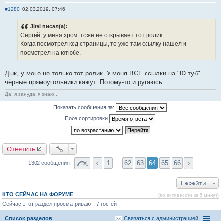
Отправить личное сообщение
Сайт
#1280
02.03.2019, 07:46
Jitel писал(а):
Сергей, у меня хром, тоже не открывает тот ролик.
Когда посмотрел код страницы, то уже там ссылку нашел и
посмотрел на ютюбе.
Дык, у мене не только тот ролик. У меня ВСЕ ссылки на "Ю-туб"
чёрные прямоугольники кажут. Потому-то и ругаюсь.
Да, я зануда, я знаю...
Показать сообщения за:
Поле сортировки
Ответить
1
…
62
63
64
65
66
1302 сообщения
Перейти
КТО СЕЙЧАС НА ФОРУМЕ
(по активности за 5 минут)
Сейчас этот раздел просматривают: 7 гостей
Список разделов
Связаться с администрацией