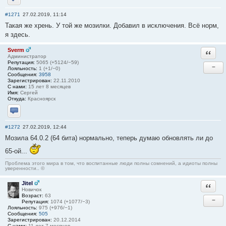
Отправить личное сообщение
#1271
27.02.2019, 11:14
Такая же хрень. У той же мозилки. Добавил в исключения. Всё норм,
я здесь.
Sverm
Ответи
Администратор
Репутация:
5065 (+5124/−59)
−
Лояльность:
1 (+1/−0)
Сообщения:
3958
Зарегистрирован:
22.11.2010
С нами:
15 лет 8 месяцев
Имя:
Сергей
Откуда:
Красноярск
Отправить личное сообщение
#1272
27.02.2019, 12:44
Мозила 64.0.2 (64 бита) нормально, теперь думаю обновлять ли до
65-ой...
Проблема этого мира в том, что воспитанные люди полны сомнений, а идиоты полны
уверенности.. ©
Jitel
Ответи
Новичок
Возраст:
63
−
Репутация:
1074 (+1077/−3)
Лояльность:
975 (+976/−1)
Сообщения:
505
Зарегистрирован:
20.12.2014
С нами:
11 лет 7 месяцев