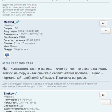
Вдруг из болотного тумана,
на брег, походкою шайтана.
Выходит злобный Паладин.
За что так негра обозвали,
наверно знает, бог один.
Medved_
Ответи
Новичок
Возраст:
55
−
Репутация:
8594 (+8678/−84)
Лояльность:
12557 (+12570/−13)
Сообщения:
2707
Зарегистрирован:
03.01.2015
С нами:
11 лет 7 месяцев
Имя:
Павел
Откуда:
Свердловск
Отправить личное сообщение
#1276
27.02.2019, 21:28
Nail
, Константин, так я и написал почти тут же, что стоило написать
вопрос на форум - так ошибка с сертификатом пропала. Сейчас -
нормальный такой зелёный замок. И никаких вопросов.
Для меня подвиг нашего народа в победе в Великой Отечественной является
основанием вечной гордости за то, что я их потомок.
Zhukov
Ответи
Новичок
Репутация:
53 (+55/−2)
−
Лояльность:
174 (+178/−4)
Сообщения:
119
Зарегистрирован:
07.01.2011
С нами:
15 лет 7 месяцев