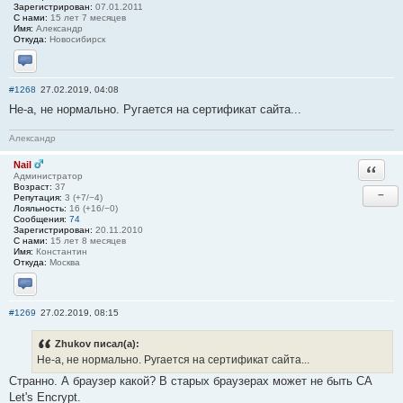
Зарегистрирован:
07.01.2011
С нами:
15 лет 7 месяцев
Имя:
Александр
Откуда:
Новосибирск
Отправить личное сообщение
#1268
27.02.2019, 04:08
Не-а, не нормально. Ругается на сертификат сайта...
Александр
Nail
Ответи
Администратор
Возраст:
37
−
Репутация:
3 (+7/−4)
Лояльность:
16 (+16/−0)
Сообщения:
74
Зарегистрирован:
20.11.2010
С нами:
15 лет 8 месяцев
Имя:
Константин
Откуда:
Москва
Отправить личное сообщение
#1269
27.02.2019, 08:15
Zhukov писал(а):
Не-а, не нормально. Ругается на сертификат сайта...
Странно. А браузер какой? В старых браузерах может не быть СА
Let's Encrypt.