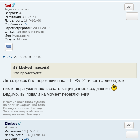
Nail
Ответи
Администратор
Возраст:
37
−
Репутация:
3 (+7/−4)
Лояльность:
16 (+16/−0)
Сообщения:
74
Зарегистрирован:
20.11.2010
С нами:
15 лет 8 месяцев
Имя:
Константин
Откуда:
Москва
Отправить личное сообщение
#1267
27.02.2019, 00:10
Medved_ писал(а):
Что происходит?
Литостровок был переключён на HTTPS. 21-й век на дворе, как-
никак, пора уже использовать защищенные соединения
.
Видимо, вы попали на момент переключения.
Вдруг из болотного тумана,
на брег, походкою шайтана.
Выходит злобный Паладин.
За что так негра обозвали,
наверно знает, бог один.
Zhukov
Ответи
Новичок
Репутация:
53 (+55/−2)
−
Лояльность:
174 (+178/−4)
Сообщения:
119