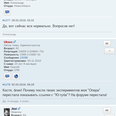
Имя:
Александр
Откуда:
Новосибирск
Отправить личное сообщение
#1277
28.02.2019, 03:31
Да, вот сейчас все нормально. Вопросов нет!
Александр
Uksus
Ответи
Автор темы, Администратор
Возраст:
62
−
Репутация:
24909 (+24984/−75)
Лояльность:
1586 (+1586/−0)
Сообщения:
13339
Зарегистрирован:
20.11.2010
С нами:
15 лет 8 месяцев
Имя:
Сергей
Откуда:
СПб
Отправить личное сообщение
Сайт
#1278
02.03.2019, 06:29
Костя, блин! Почему после твоих экспериментов моя "Опера"
перестала показывать ссылки с "Ю-туба"? На форуме перестала!
Да, я зануда, я знаю...
Jitel
Ответи
Новичок
Возраст:
63