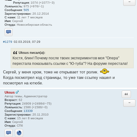
−
Репутация:
1074 (+1077/−3)
Лояльность:
975 (+976/−1)
Сообщения:
505
Зарегистрирован:
20.12.2014
С нами:
11 лет 7 месяцев
Имя:
Сергей
Откуда:
Новосибирская область
Отправить личное сообщение
#1279
02.03.2019, 07:29
Uksus писал(а):
Костя, блин! Почему после твоих экспериментов моя "Опера"
перестала показывать ссылки с "Ю-туба"? На форуме перестала!
Сергей, у меня хром, тоже не открывает тот ролик.
Когда посмотрел код страницы, то уже там ссылку нашел и
посмотрел на ютюбе.
Uksus
Ответи
Автор темы, Администратор
Возраст:
62
−
Репутация:
24909 (+24984/−75)
Лояльность:
1586 (+1586/−0)
Сообщения:
13339
Зарегистрирован:
20.11.2010
С нами:
15 лет 8 месяцев
Имя:
Сергей
Откуда:
СПб