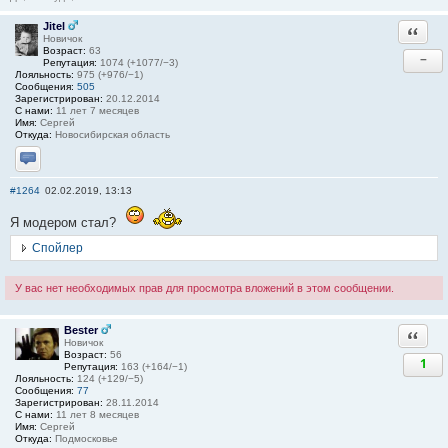
Jitel
Ответи
Новичок
Возраст:
63
−
Репутация:
1074 (+1077/−3)
Лояльность:
975 (+976/−1)
Сообщения:
505
Зарегистрирован:
20.12.2014
С нами:
11 лет 7 месяцев
Имя:
Сергей
Откуда:
Новосибирская область
Отправить личное сообщение
#1264
02.02.2019, 13:13
Я модером стал?
Спойлер
У вас нет необходимых прав для просмотра вложений в этом сообщении.
Bester
Ответи
Новичок
Возраст:
56
1
Репутация:
163 (+164/−1)
Лояльность:
124 (+129/−5)
Сообщения:
77
Зарегистрирован:
28.11.2014
С нами:
11 лет 8 месяцев
Имя:
Сергей
Откуда:
Подмосковье