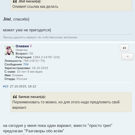
Jitel писал(а):
Оливия! ссылка как делать
Jitel
, спасибо)
может уже не пригодится)
Прошу удалить аккаунт по собственному желанию.
Оливия
Ответи
Новичок
Возраст:
50
−
Репутация:
1364 (+1479/−115)
Лояльность:
796 (+871/−75)
Сообщения:
704
Зарегистрирован:
18.10.2015
С нами:
10 лет 9 месяцев
Имя:
Оливия
Откуда:
Россия
#20
27.10.2015, 16:12
Sarmat писал(а):
Переименовать то можно, но для этого надо предложить свой
вариант.
на сегодня у меня пока один вариант, вместо "просто треп"
предлагаю "Разговоры обо всём"