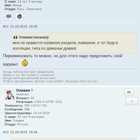
С нами:
14 лет 3 месяца
Имя:
Макар
Откуда:
Русь - Поволжье
Отправить личное сообщение
Сайт
#11
21.10.2015, 15:25
Оливия писал(а):
мне не нравится название раздела. наверное, я тут буду в
изоляции, типа по девчачьи думаю)
Переименовать то можно, но для этого надо предложить свой
вариант.
Когда тебя встречают уваженьем,
Уважь и ты, без всякого сомненья.
Когда тебя презрением встречают,
Ответь презреньем, быстро отрезвляет. (Хушхаль-Хан Хатак.)
Оливия
Ответи
Новичок
Возраст:
50
−
Репутация:
1364 (+1479/−115)
Лояльность:
796 (+871/−75)
Сообщения:
704
Зарегистрирован:
18.10.2015
С нами:
10 лет 9 месяцев
Имя:
Оливия
Откуда:
Россия
#12
21.10.2015, 15:34