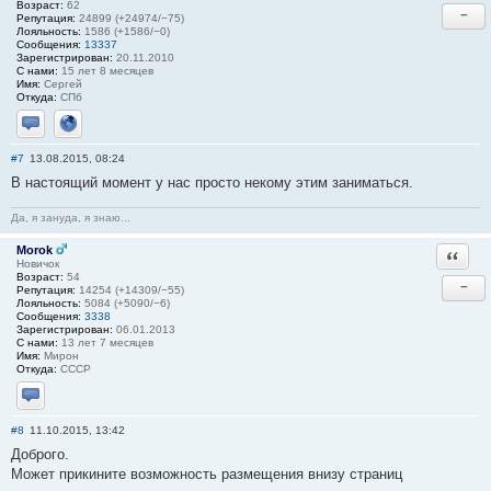
Возраст:
62
−
Репутация:
24899 (+24974/−75)
Лояльность:
1586 (+1586/−0)
Сообщения:
13337
Зарегистрирован:
20.11.2010
С нами:
15 лет 8 месяцев
Имя:
Сергей
Откуда:
СПб
Отправить личное сообщение
Сайт
#7
13.08.2015, 08:24
В настоящий момент у нас просто некому этим заниматься.
Да, я зануда, я знаю...
Morok
Ответи
Новичок
Возраст:
54
−
Репутация:
14254 (+14309/−55)
Лояльность:
5084 (+5090/−6)
Сообщения:
3338
Зарегистрирован:
06.01.2013
С нами:
13 лет 7 месяцев
Имя:
Мирон
Откуда:
СССР
Отправить личное сообщение
#8
11.10.2015, 13:42
Доброго.
Может прикините возможность размещения внизу страниц