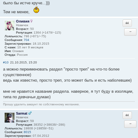
было бы истче круче...)))
Тем не менее,
Оливия
Ответи
Новичок
Возраст:
50
−
Репутация:
1364 (+1479/−115)
Лояльность:
796 (+871/−75)
Сообщения:
704
Зарегистрирован:
18.10.2015
С нами:
10 лет 9 месяцев
Имя:
Оливия
Откуда:
Россия
#10
21.10.2015, 15:20
а можно переименовать раздел "просто треп" на что-то более
существенное)
ведь как известно, просто треп, это может быть и есть наболевшее)
мне не нравится название раздела. наверное, я тут буду в изоляции,
типа по девчачьи думаю)
Прошу удалить аккаунт по собственному желанию.
Sarmat
Ответи
Новичок
Возраст:
59
−
Репутация:
38352 (+38638/−286)
Лояльность:
19808 (+19859/−51)
Сообщения:
8015
Зарегистрирован:
07.04.2012