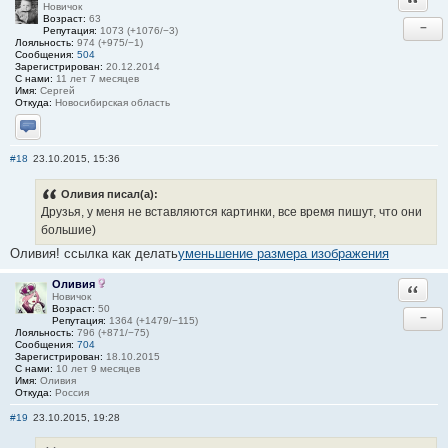
Новичок
Возраст:
63
−
Репутация:
1073 (+1076/−3)
Лояльность:
974 (+975/−1)
Сообщения:
504
Зарегистрирован:
20.12.2014
С нами:
11 лет 7 месяцев
Имя:
Сергей
Откуда:
Новосибирская область
Отправить личное сообщение
#18
23.10.2015, 15:36
Оливия писал(а):
Друзья, у меня не вставляются картинки, все время пишут, что они
большие)
Оливия! ссылка как делать
уменьшение размера изображения
Оливия
Ответи
Новичок
Возраст:
50
−
Репутация:
1364 (+1479/−115)
Лояльность:
796 (+871/−75)
Сообщения:
704
Зарегистрирован:
18.10.2015
С нами:
10 лет 9 месяцев
Имя:
Оливия
Откуда:
Россия
#19
23.10.2015, 19:28