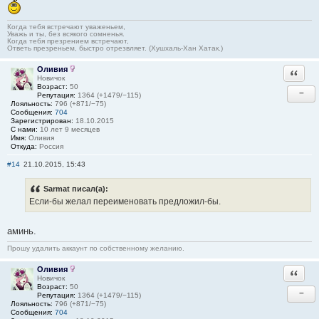
Когда тебя встречают уваженьем,
Уважь и ты, без всякого сомненья.
Когда тебя презрением встречают,
Ответь презреньем, быстро отрезвляет. (Хушхаль-Хан Хатак.)
Оливия
Ответи
Новичок
Возраст:
50
−
Репутация:
1364 (+1479/−115)
Лояльность:
796 (+871/−75)
Сообщения:
704
Зарегистрирован:
18.10.2015
С нами:
10 лет 9 месяцев
Имя:
Оливия
Откуда:
Россия
#14
21.10.2015, 15:43
Sarmat писал(а):
Если-бы желал переименовать предложил-бы.
аминь.
Прошу удалить аккаунт по собственному желанию.
Оливия
Ответи
Новичок
Возраст:
50
−
Репутация:
1364 (+1479/−115)
Лояльность:
796 (+871/−75)
Сообщения:
704