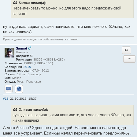
Sarmat писал(а):
Переименовать то можно, но для этого надо предложить свой
вариант.
ну и где ваш вариант, сами понимаете, что мне немного бОязно, как
ни как новичок)
Прошу удалить аккаунт по собственному желанию.
Sarmat
Ответи
Новичок
Возраст:
59
−
Репутация:
38352 (+38638/−286)
Лояльность:
19808 (+19859/−51)
Сообщения:
8015
Зарегистрирован:
07.04.2012
С нами:
14 лет 3 месяца
Имя:
Макар
Откуда:
Русь - Поволжье
Отправить личное сообщение
Сайт
#13
21.10.2015, 15:37
Оливия писал(а):
ну и где ваш вариант, сами понимаете, что мне немного бОязно, как
ни как новичок)
А чего боязно? Здесь не едят людей. На счет моего варианта, да
меня всё устраивает. Если-бы желал переименовать предложил-бы.