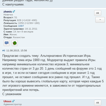
данный раздел тады, непонятно.)))
С наилучшими.
zhenis
Ответи
Новичок
Возраст:
51
−
Репутация:
928 (+1418/−490)
Лояльность:
1050 (+1230/−180)
Сообщения:
1097
Зарегистрирован:
16.11.2011
С нами:
14 лет 8 месяцев
Имя:
Женис
Откуда:
Казахстан
Отправить личное сообщение
ICQ
#6
11.08.2015, 15:56
Предлагаю создать тему: Альтернативно Историческая Игра.
Например тема игры 1900 год. Модератор выдает правила Игры.
например минимальное количество игроков 3, минимальное
количество стран от 3 до 20. 1 день сообщений на форуме это 1 год
в игре, т.е если оставил сегодня сообщение в игре значит 1 год
прошел, не оставил сообщение все равно год прошел. И т.д. Также
было бы хорошо вывесить глобальную карту, которая через каждые 5
лет игрового времени меняется, в зависимости от территориальных
приобретений или потерь.
С уважением
Uksus
Ответи
Администратор