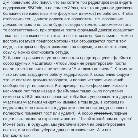
2)Я правильно Вас понял, что вы хотите при редактировании видеть
содержимое BBCode, а не сам тег? Увы, так это на данном движке(и
большинстве известных мне форумных движков) не работает. Чтобы
отобразить тег - движок должен его обработать, т.е. сообщение
должно отправлено. Если будет выведено только содержимое тега -
то соответственно, при отправке поста форумный движок обработает
текст ссылки именно как текст, а не как ссылку. Как вариант - можно
воспользоваться предпросмотром - там отображается пост в том
виде, в котором он будет размещен на форуме, и соответственно,
ссылку можно скопировать оттуда.
3) Данное ограничение установлено для предотвращения флейма в
особо крупных масштабах - чтобы люди не редактировали посты
после ответа на них не не заявляли "А я такого не писал". К тому же
- это сильно затрудняет работу модераторов. К сожалению форум -
это не система документооборота, и полная история изменений
сообщений тут не ведется. Как пример - на конференции ixbt.com
несколько лет тому назад в флеймовых темах было популярно
цитировать ВСЕ посты оппонента(чтобы быть уверенным что другие
участники участники увидят их именно в том виде, в котором их
видели вы, и не оказаться в дурацком положении, когда оппонент
полностью поменяет пост или удалит). А особо
упоротые
упорные
еще и выкладывали скриншоты постов. "Такой хоккей нам не нужен".
Может быть, в будущем, мы увеличим время на редактирование
постов, или вообще уберем данное ограничение. Или нет.
Вот как-то так.