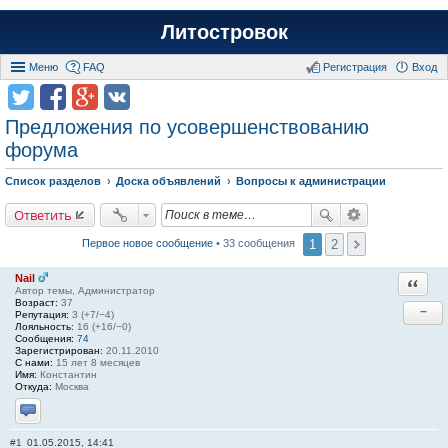
Литостровок
Меню
FAQ
Регистрация
Вход
Предложения по усовершенствованию
форума
Список разделов
Доска объявлений
Вопросы к администрации
Ответить
1
2
Первое новое сообщение
• 33 сообщения
Nail
Ответи
Автор темы, Администратор
Возраст:
37
−
Репутация:
3 (+7/−4)
Лояльность:
16 (+16/−0)
Сообщения:
74
Зарегистрирован:
20.11.2010
С нами:
15 лет 8 месяцев
Имя:
Константин
Откуда:
Москва
Отправить личное сообщение
#1
01.05.2015, 14:41