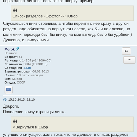
переходных линков - ссылок как вверху, пример:
Список разделов › Оффтопик › Юмор
Спускаешься вниз страницы, а чтобы перейти с нее сразу в другой
раздел надо обязательно вернуться наверх, как-бы и не сложно, но
коли линк перехода был бы внизу, на мой взгляд, было бы удобней.)
Душевно, с наилучшими.
Morok
Ответи
Новичок
Возраст:
54
−
Репутация:
14254 (+14309/−55)
Лояльность:
5084 (+5090/−6)
Сообщения:
3338
Зарегистрирован:
06.01.2013
С нами:
13 лет 7 месяцев
Имя:
Мирон
Откуда:
СССР
Отправить личное сообщение
#9
15.10.2015, 22:10
Доброго.
Появление внизу страницы линка
< Вернуться в Юмор
улучшило ситуацию, жаль тока, что не дальше, в список разделов,