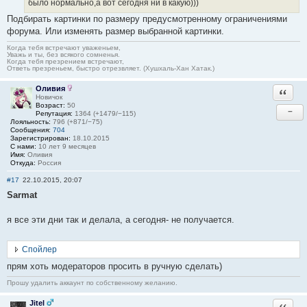
было нормально,а вот сегодня ни в какую)))
Подбирать картинки по размеру предусмотренному ограничениями
форума. Или изменять размер выбранной картинки.
Когда тебя встречают уваженьем,
Уважь и ты, без всякого сомненья.
Когда тебя презрением встречают,
Ответь презреньем, быстро отрезвляет. (Хушхаль-Хан Хатак.)
Оливия
Ответи
Новичок
Возраст:
50
−
Репутация:
1364 (+1479/−115)
Лояльность:
796 (+871/−75)
Сообщения:
704
Зарегистрирован:
18.10.2015
С нами:
10 лет 9 месяцев
Имя:
Оливия
Откуда:
Россия
#17
22.10.2015, 20:07
Sarmat
я все эти дни так и делала, а сегодня- не получается.
Спойлер
прям хоть модераторов просить в ручную сделать)
Прошу удалить аккаунт по собственному желанию.
Jitel
Ответи