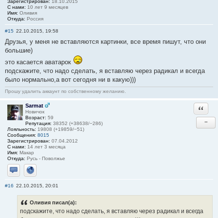
Зарегистрирован:
18.10.2015
С нами:
10 лет 9 месяцев
Имя:
Оливия
Откуда:
Россия
#15
22.10.2015, 19:58
Друзья, у меня не вставляются картинки, все время пишут, что они
большие)
это касается аватарок
подскажите, что надо сделать, я вставляю через радикал и всегда
было нормально,а вот сегодня ни в какую)))
Прошу удалить аккаунт по собственному желанию.
Sarmat
Ответи
Новичок
Возраст:
59
−
Репутация:
38352 (+38638/−286)
Лояльность:
19808 (+19859/−51)
Сообщения:
8015
Зарегистрирован:
07.04.2012
С нами:
14 лет 3 месяца
Имя:
Макар
Откуда:
Русь - Поволжье
Отправить личное сообщение
Сайт
#16
22.10.2015, 20:01
Оливия писал(а):
подскажите, что надо сделать, я вставляю через радикал и всегда