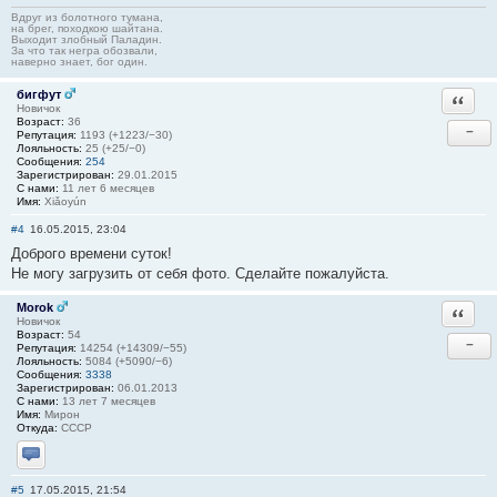
Вдруг из болотного тумана,
на брег, походкою шайтана.
Выходит злобный Паладин.
За что так негра обозвали,
наверно знает, бог один.
бигфут
Ответи
Новичок
Возраст:
36
−
Репутация:
1193 (+1223/−30)
Лояльность:
25 (+25/−0)
Сообщения:
254
Зарегистрирован:
29.01.2015
С нами:
11 лет 6 месяцев
Имя:
Xiǎoyún
#4
16.05.2015, 23:04
Доброго времени суток!
Не могу загрузить от себя фото. Сделайте пожалуйста.
Morok
Ответи
Новичок
Возраст:
54
−
Репутация:
14254 (+14309/−55)
Лояльность:
5084 (+5090/−6)
Сообщения:
3338
Зарегистрирован:
06.01.2013
С нами:
13 лет 7 месяцев
Имя:
Мирон
Откуда:
СССР
Отправить личное сообщение
#5
17.05.2015, 21:54