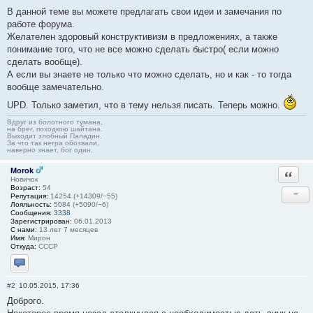
В данной теме вы можете предлагать свои идеи и замечания по
работе форума.
Желателен здоровый конструктивизм в предложениях, а также
понимание того, что не все можно сделать быстро( если можно
сделать вообще).
А если вы знаете не только что можно сделать, но и как - то тогда
вообще замечательно.
UPD. Только заметил, что в тему нельзя писать. Теперь можно.
Вдруг из болотного тумана,
на брег, походкою шайтана.
Выходит злобный Паладин.
За что так негра обозвали,
наверно знает, бог один.
Morok
Ответи
Новичок
Возраст:
54
−
Репутация:
14254 (+14309/−55)
Лояльность:
5084 (+5090/−6)
Сообщения:
3338
Зарегистрирован:
06.01.2013
С нами:
13 лет 7 месяцев
Имя:
Мирон
Откуда:
СССР
Отправить личное сообщение
#2
10.05.2015, 17:36
Доброго.