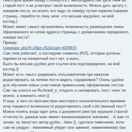
Некоторое время назад столкнулся с необходимостью дать линк на
старый пост и не усмотрел такой возможности. Можно дать цитату с
номером поста, но искать его надо по номеру путем перелистывания
страниц - перейти по лину незя, что весьма неудобно, на мой
взгляд.)
Может имеет смысл организовать возможность размещения линка
образованного из копии адреса страницы с добавлением порядкового
номера поста?
Пример:
/viewtopic.php?f=20&t=252&start=4020#15
Сам линк работает, а последние символы (#15), которые должны
перевести на конкретный пост нет, а жаль.
Было бы весьма удобно для ссылки или подтверждения, на мой
взгляд.))
Может есть смысл разрешить пользователям при нажатии
редактировать на любом посте видеть содержимое? Очень удобно
для обучения новых участников правильному оформлению постов.
Сам так учился на Ru-board_е, открыть и скопировать текст линк тег
можно, а изменить незя.))
И еще, а чего по просшествии некоторого незначительного времени
атор лишается возможности редактировать свой собственный пост?
Можно понять когда идет речь о документе реестре журнале строгой
отчетности, данные коих имеют жизненноважное значение... А нам то
зачем, ну запостил автор дубль - баян )), сделали замечание, коли
сам не увидел - вменяемый уберет или заменит, невменяемому бан