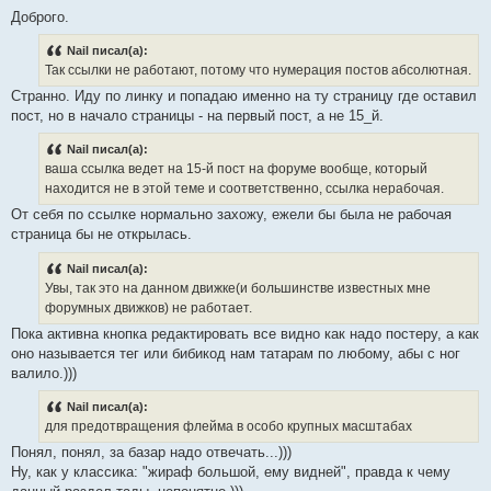
Доброго.
Nail писал(а):
Так ссылки не работают, потому что нумерация постов абсолютная.
Странно. Иду по линку и попадаю именно на ту страницу где оставил
пост, но в начало страницы - на первый пост, а не 15_й.
Nail писал(а):
ваша ссылка ведет на 15-й пост на форуме вообще, который
находится не в этой теме и соответственно, ссылка нерабочая.
От себя по ссылке нормально захожу, ежели бы была не рабочая
страница бы не открылась.
Nail писал(а):
Увы, так это на данном движке(и большинстве известных мне
форумных движков) не работает.
Пока активна кнопка редактировать все видно как надо постеру, а как
оно называется тег или бибикод нам татарам по любому, абы с ног
валило.)))
Nail писал(а):
для предотвращения флейма в особо крупных масштабах
Понял, понял, за базар надо отвечать...)))
Ну, как у классика: "жираф большой, ему видней", правда к чему