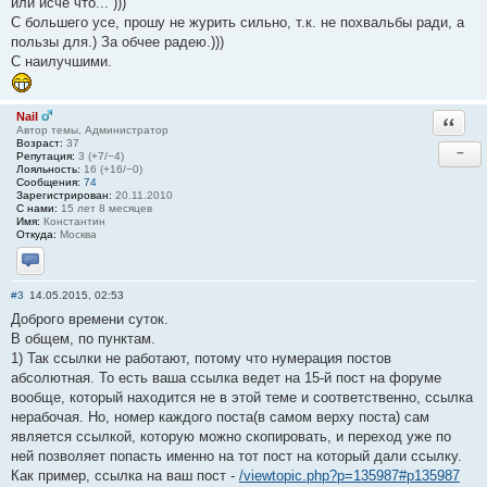
или исче что... )))
С большего усе, прошу не журить сильно, т.к. не похвальбы ради, а
пользы для.) За обчее радею.)))
С наилучшими.
Nail
Ответи
Автор темы, Администратор
Возраст:
37
−
Репутация:
3 (+7/−4)
Лояльность:
16 (+16/−0)
Сообщения:
74
Зарегистрирован:
20.11.2010
С нами:
15 лет 8 месяцев
Имя:
Константин
Откуда:
Москва
Отправить личное сообщение
#3
14.05.2015, 02:53
Доброго времени суток.
В общем, по пунктам.
1) Так ссылки не работают, потому что нумерация постов
абсолютная. То есть ваша ссылка ведет на 15-й пост на форуме
вообще, который находится не в этой теме и соответственно, ссылка
нерабочая. Но, номер каждого поста(в самом верху поста) сам
является ссылкой, которую можно скопировать, и переход уже по
ней позволяет попасть именно на тот пост на который дали ссылку.
Как пример, ссылка на ваш пост -
/viewtopic.php?p=135987#p135987