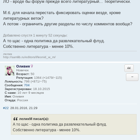
ЛО - вроде бы форум прежде всего литературный... Теоретически.
М.б. для начала перестать фиксировать оценки везде, кроме
литературных веток?
А потом - ограничить другие разделы по числу комментов вообще?
Добавлено спустя 1 минуту 52 секунды:
А то щас - одна политика да развлекательный флуд.
Собственно литература - менее 10%.
лелик
http://samlib.ru/editors/l/leonid_w_m/
Оливия
Ответи
Новичок
Возраст:
50
−
Репутация:
1364 (+1479/−115)
Лояльность:
796 (+871/−75)
Сообщения:
704
Зарегистрирован:
18.10.2015
С нами:
10 лет 9 месяцев
Имя:
Оливия
Откуда:
Россия
#22
28.01.2016, 21:29
леликМ писал(а):
А то щас - одна политика да развлекательный флуд.
Собственно литература - менее 10%.