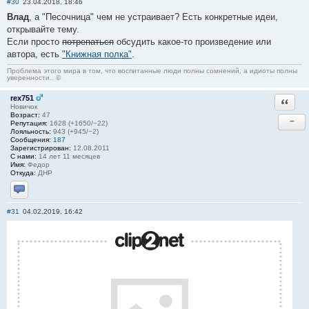
#30
23.04.2018, 18:46
Влад
, а "Песочница" чем не устраивает? Есть конкретные идеи,
открывайте тему.
Если просто
потрепаться
обсудить какое-то произведение или
автора, есть
"Книжная полка"
.
Проблема этого мира в том, что воспитанные люди полны сомнений, а идиоты полны
уверенности.. ©
rex751
Ответи
Новичок
Возраст:
47
−
Репутация:
1628 (+1650/−22)
Лояльность:
943 (+945/−2)
Сообщения:
187
Зарегистрирован:
12.08.2011
С нами:
14 лет 11 месяцев
Имя:
Федор
Откуда:
ДНР
Отправить личное сообщение
#31
04.02.2019, 16:42