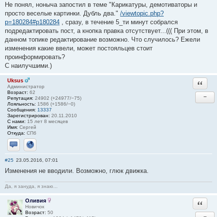
Не понял, ноныча запостил в теме "Карикатуры, демотиваторы и
просто веселые картинки. Дубль два."
/viewtopic.php?
p=180284#p180284
, сразу, в течение 5_ти минут собрался
подредактировать пост, а кнопка правка отсутствует...((( При этом, в
данном топике редактирование возможно. Что случилось? Ежели
изменения какие ввели, может постояльцев стоит
проинформировать?
С наилучшими.)
Uksus
Ответи
Администратор
Возраст:
62
−
Репутация:
24902 (+24977/−75)
Лояльность:
1586 (+1586/−0)
Сообщения:
13337
Зарегистрирован:
20.11.2010
С нами:
15 лет 8 месяцев
Имя:
Сергей
Откуда:
СПб
Отправить личное сообщение
Сайт
#25
23.05.2016, 07:01
Изменения не вводили. Возможно, глюк движка.
Да, я зануда, я знаю...
Оливия
Ответи
Новичок
Возраст:
50
−