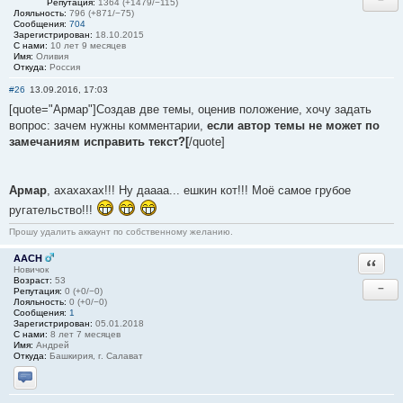
Репутация:
1364 (+1479/−115)
Лояльность:
796 (+871/−75)
Сообщения:
704
Зарегистрирован:
18.10.2015
С нами:
10 лет 9 месяцев
Имя:
Оливия
Откуда:
Россия
#26
13.09.2016, 17:03
[quote="Армар"]Создав две темы, оценив положение, хочу задать
вопрос: зачем нужны комментарии,
если автор темы не может по
замечаниям исправить текст?[
/quote]
Армар
, ахахахах!!! Ну даааа... ешкин кот!!! Моё самое грубое
ругательство!!!
Прошу удалить аккаунт по собственному желанию.
AACH
Ответи
Новичок
Возраст:
53
−
Репутация:
0 (+0/−0)
Лояльность:
0 (+0/−0)
Сообщения:
1
Зарегистрирован:
05.01.2018
С нами:
8 лет 7 месяцев
Имя:
Андрей
Откуда:
Башкирия, г. Салават
Отправить личное сообщение