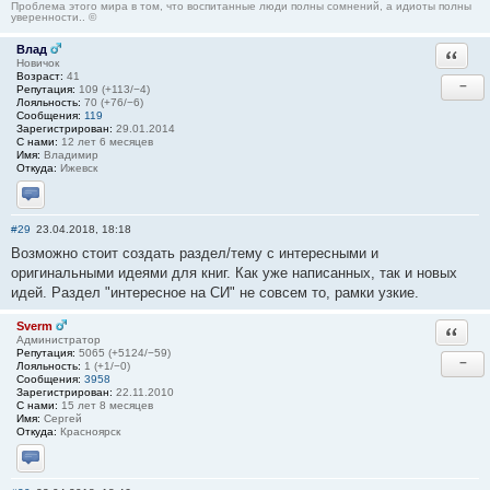
Проблема этого мира в том, что воспитанные люди полны сомнений, а идиоты полны
уверенности.. ©
Влад
Ответи
Новичок
Возраст:
41
−
Репутация:
109 (+113/−4)
Лояльность:
70 (+76/−6)
Сообщения:
119
Зарегистрирован:
29.01.2014
С нами:
12 лет 6 месяцев
Имя:
Владимир
Откуда:
Ижевск
Отправить личное сообщение
#29
23.04.2018, 18:18
Возможно стоит создать раздел/тему с интересными и
оригинальными идеями для книг. Как уже написанных, так и новых
идей. Раздел "интересное на СИ" не совсем то, рамки узкие.
Sverm
Ответи
Администратор
Репутация:
5065 (+5124/−59)
−
Лояльность:
1 (+1/−0)
Сообщения:
3958
Зарегистрирован:
22.11.2010
С нами:
15 лет 8 месяцев
Имя:
Сергей
Откуда:
Красноярск
Отправить личное сообщение