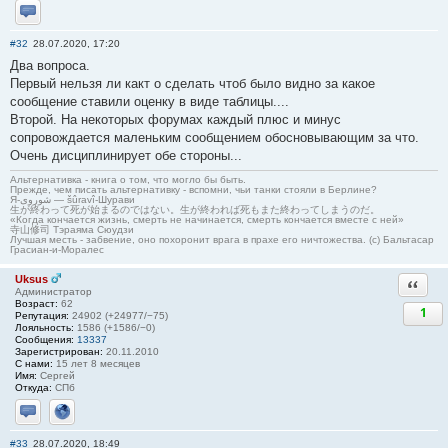
Отправить личное сообщение
#32
28.07.2020, 17:20
Два вопроса.
Первый нельзя ли какт о сделать чтоб было видно за какое
сообщение ставили оценку в виде таблицы....
Второй. На некоторых форумах каждый плюс и минус
сопровождается маленьким сообщением обосновывающим за что.
Очень дисциплинирует обе стороны...
Альтернативка - книга о том, что могло бы быть.
Прежде, чем писать альтернативку - вспомни, чьи танки стояли в Берлине?
Я-شوروی — šûravî-Шурави
生が終わって死が始まるのではない。生が終われば死もまた終わってしまうのだ。
«Когда кончается жизнь, смерть не начинается, смерть кончается вместе с ней»
寺山修司 Тэраяма Сюудзи
Лучшая месть - забвение, оно похоронит врага в прахе его ничтожества. (с) Бальтасар
Грасиан-и-Моралес
Uksus
Ответи
Администратор
Возраст:
62
1
Репутация:
24902 (+24977/−75)
Лояльность:
1586 (+1586/−0)
Сообщения:
13337
Зарегистрирован:
20.11.2010
С нами:
15 лет 8 месяцев
Имя:
Сергей
Откуда:
СПб
Отправить личное сообщение
Сайт
#33
28.07.2020, 18:49