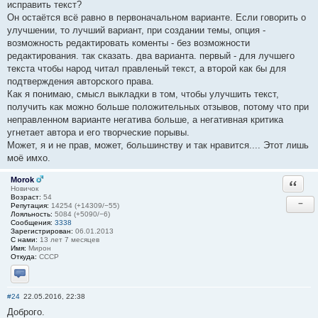
исправить текст?
Он остаётся всё равно в первоначальном варианте. Если говорить о
улучшении, то лучший вариант, при создании темы, опция -
возможность редактировать коменты - без возможности
редактирования. так сказать. два варианта. первый - для лучшего
текста чтобы народ читал правленый текст, а второй как бы для
подтверждения авторского права.
Как я понимаю, смысл выкладки в том, чтобы улучшить текст,
получить как можно больше положительных отзывов, потому что при
неправленном варианте негатива больше, а негативная критика
угнетает автора и его творческие порывы.
Может, я и не прав, может, большинству и так нравится.... Этот лишь
моё имхо.
Morok
Ответи
Новичок
Возраст:
54
−
Репутация:
14254 (+14309/−55)
Лояльность:
5084 (+5090/−6)
Сообщения:
3338
Зарегистрирован:
06.01.2013
С нами:
13 лет 7 месяцев
Имя:
Мирон
Откуда:
СССР
Отправить личное сообщение
#24
22.05.2016, 22:38
Доброго.