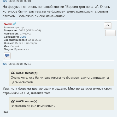
#27
06.01.2018, 00:04
На форуме нет очень полезной кнопки "Версия для печати". Очень
хотелось бы читать тексты не фрагментами-страницами, а целым
свитком. Возможно ли сие изменение?
Sverm
Ответи
Администратор
Репутация:
5065 (+5124/−59)
−
Лояльность:
1 (+1/−0)
Сообщения:
3958
Зарегистрирован:
22.11.2010
С нами:
15 лет 8 месяцев
Имя:
Сергей
Откуда:
Красноярск
Отправить личное сообщение
#28
06.01.2018, 07:18
AACH писал(а):
Очень хотелось бы читать тексты не фрагментами-страницами, а
целым свитком.
Увы, но у форума другие цели и задачи. Многие авторы имеют свои
странички на СИ, читайте там.
AACH писал(а):
Возможно ли сие изменение?
Нет.