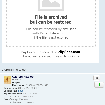
Логотип не влез(
Ольгерт Иванов
Ответи
Новичок
Возраст:
62
1
Репутация:
24906 (+25005/−99)
Лояльность:
2007 (+2212/−205)
Сообщения:
5396
Зарегистрирован:
13.12.2010
С нами:
15 лет 7 месяцев
Имя:
Ольгерт Иванов
Откуда:
Украина Чернигов