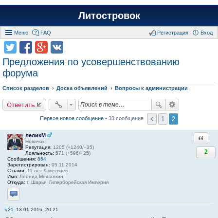
Литостровок
Меню
FAQ
Регистрация
Вход
Предложения по усовершенствованию
форума
Список разделов
Доска объявлений
Вопросы к администрации
Ответить
1
2
Первое новое сообщение
• 33 сообщения
леликМ
Ответи
Новичок
Репутация:
1205 (+1240/−35)
2
Лояльность:
571 (+596/−25)
Сообщения:
864
Зарегистрирован:
05.11.2014
С нами:
11 лет 9 месяцев
Имя:
Леонид Мешалкин
Откуда:
г. Шарья, Гиперборейская Империя
Отправить личное сообщение
#21
13.01.2016, 20:21