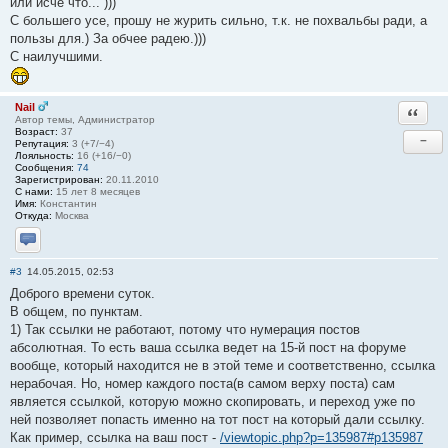
или исче что... )))
С большего усе, прошу не журить сильно, т.к. не похвальбы ради, а
пользы для.) За обчее радею.)))
С наилучшими.
Nail
Ответи
Автор темы, Администратор
Возраст:
37
−
Репутация:
3 (+7/−4)
Лояльность:
16 (+16/−0)
Сообщения:
74
Зарегистрирован:
20.11.2010
С нами:
15 лет 8 месяцев
Имя:
Константин
Откуда:
Москва
Отправить личное сообщение
#3
14.05.2015, 02:53
Доброго времени суток.
В общем, по пунктам.
1) Так ссылки не работают, потому что нумерация постов
абсолютная. То есть ваша ссылка ведет на 15-й пост на форуме
вообще, который находится не в этой теме и соответственно, ссылка
нерабочая. Но, номер каждого поста(в самом верху поста) сам
является ссылкой, которую можно скопировать, и переход уже по
ней позволяет попасть именно на тот пост на который дали ссылку.
Как пример, ссылка на ваш пост -
/viewtopic.php?p=135987#p135987