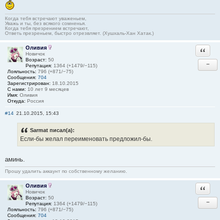
Когда тебя встречают уваженьем,
Уважь и ты, без всякого сомненья.
Когда тебя презрением встречают,
Ответь презреньем, быстро отрезвляет. (Хушхаль-Хан Хатак.)
Оливия
Ответи
Новичок
Возраст:
50
−
Репутация:
1364 (+1479/−115)
Лояльность:
796 (+871/−75)
Сообщения:
704
Зарегистрирован:
18.10.2015
С нами:
10 лет 9 месяцев
Имя:
Оливия
Откуда:
Россия
#14
21.10.2015, 15:43
Sarmat писал(а):
Если-бы желал переименовать предложил-бы.
аминь.
Прошу удалить аккаунт по собственному желанию.
Оливия
Ответи
Новичок
Возраст:
50
−
Репутация:
1364 (+1479/−115)
Лояльность:
796 (+871/−75)
Сообщения:
704