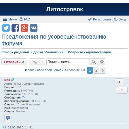
Литостровок
Меню
FAQ
Регистрация
Вход
Предложения по усовершенствованию
форума
Список разделов
Доска объявлений
Вопросы к администрации
Ответить
1
2
Первое новое сообщение
• 33 сообщения
Nail
Ответи
Автор темы, Администратор
Возраст:
37
−
Репутация:
3 (+7/−4)
Лояльность:
16 (+16/−0)
Сообщения:
74
Зарегистрирован:
20.11.2010
С нами:
15 лет 8 месяцев
Имя:
Константин
Откуда:
Москва
Отправить личное сообщение
#1
01.05.2015, 14:41