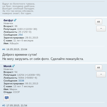
Вдруг из болотного тумана,
на брег, походкою шайтана.
Выходит злобный Паладин.
За что так негра обозвали,
наверно знает, бог один.
бигфут
Ответи
Новичок
Возраст:
36
−
Репутация:
1193 (+1223/−30)
Лояльность:
25 (+25/−0)
Сообщения:
254
Зарегистрирован:
29.01.2015
С нами:
11 лет 6 месяцев
Имя:
Xiǎoyún
#4
16.05.2015, 23:04
Доброго времени суток!
Не могу загрузить от себя фото. Сделайте пожалуйста.
Morok
Ответи
Новичок
Возраст:
54
−
Репутация:
14254 (+14309/−55)
Лояльность:
5084 (+5090/−6)
Сообщения:
3338
Зарегистрирован:
06.01.2013
С нами:
13 лет 7 месяцев
Имя:
Мирон
Откуда:
СССР
Отправить личное сообщение
#5
17.05.2015, 21:54