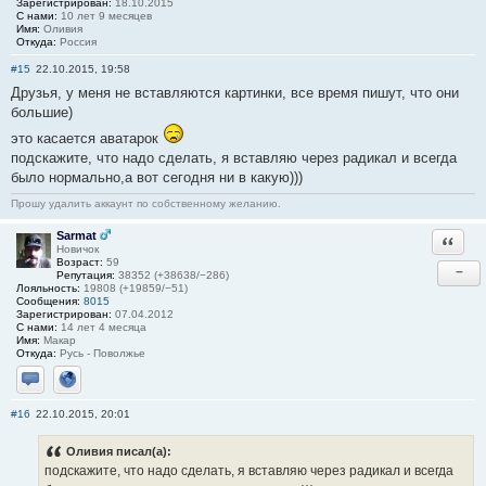
Зарегистрирован:
18.10.2015
С нами:
10 лет 9 месяцев
Имя:
Оливия
Откуда:
Россия
#15
22.10.2015, 19:58
Друзья, у меня не вставляются картинки, все время пишут, что они
большие)
это касается аватарок
подскажите, что надо сделать, я вставляю через радикал и всегда
было нормально,а вот сегодня ни в какую)))
Прошу удалить аккаунт по собственному желанию.
Sarmat
Ответи
Новичок
Возраст:
59
−
Репутация:
38352 (+38638/−286)
Лояльность:
19808 (+19859/−51)
Сообщения:
8015
Зарегистрирован:
07.04.2012
С нами:
14 лет 4 месяца
Имя:
Макар
Откуда:
Русь - Поволжье
Отправить личное сообщение
Сайт
#16
22.10.2015, 20:01
Оливия писал(а):
подскажите, что надо сделать, я вставляю через радикал и всегда