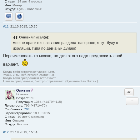
С нами:
14 лет 4 месяца
Имя:
Макар
Откуда:
Русь - Поволжье
Отправить личное сообщение
Сайт
#11
21.10.2015, 15:25
Оливия писал(а):
мне не нравится название раздела. наверное, я тут буду в
изоляции, типа по девчачьи думаю)
Переименовать то можно, но для этого надо предложить свой
вариант.
Когда тебя встречают уваженьем,
Уважь и ты, без всякого сомненья.
Когда тебя презрением встречают,
Ответь презреньем, быстро отрезвляет. (Хушхаль-Хан Хатак.)
Оливия
Ответи
Новичок
Возраст:
50
−
Репутация:
1364 (+1479/−115)
Лояльность:
796 (+871/−75)
Сообщения:
704
Зарегистрирован:
18.10.2015
С нами:
10 лет 9 месяцев
Имя:
Оливия
Откуда:
Россия
#12
21.10.2015, 15:34