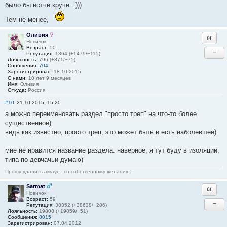
было бы истче круче...)))
Тем не менее,
Оливия
Ответи
Новичок
Возраст:
50
−
Репутация:
1364 (+1479/−115)
Лояльность:
796 (+871/−75)
Сообщения:
704
Зарегистрирован:
18.10.2015
С нами:
10 лет 9 месяцев
Имя:
Оливия
Откуда:
Россия
#10
21.10.2015, 15:20
а можно переименовать раздел "просто треп" на что-то более
существенное)
ведь как известно, просто треп, это может быть и есть наболевшее)
мне не нравится название раздела. наверное, я тут буду в изоляции,
типа по девчачьи думаю)
Прошу удалить аккаунт по собственному желанию.
Sarmat
Ответи
Новичок
Возраст:
59
−
Репутация:
38352 (+38638/−286)
Лояльность:
19808 (+19859/−51)
Сообщения:
8015
Зарегистрирован:
07.04.2012