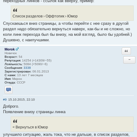
переходных линков - ссылок как вверху, пример:
Список разделов › Оффтопик › Юмор
Спускаешься вниз страницы, а чтобы перейти с нее сразу в другой
раздел надо обязательно вернуться наверх, как-бы и не сложно, но
коли линк перехода был бы внизу, на мой взгляд, было бы удобней.)
Душевно, с наилучшими.
Morok
Ответи
Новичок
Возраст:
54
−
Репутация:
14254 (+14309/−55)
Лояльность:
5084 (+5090/−6)
Сообщения:
3338
Зарегистрирован:
06.01.2013
С нами:
13 лет 7 месяцев
Имя:
Мирон
Откуда:
СССР
Отправить личное сообщение
#9
15.10.2015, 22:10
Доброго.
Появление внизу страницы линка
< Вернуться в Юмор
улучшило ситуацию, жаль тока, что не дальше, в список разделов,