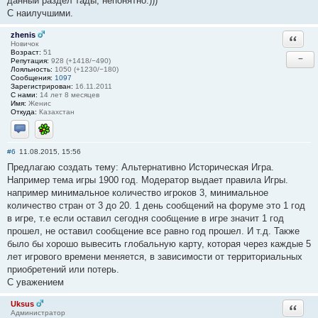
данный раздел тады, непонятно.)))
С наилучшими.
zhenis
Ответи
Новичок
Возраст:
51
−
Репутация:
928 (+1418/−490)
Лояльность:
1050 (+1230/−180)
Сообщения:
1097
Зарегистрирован:
16.11.2011
С нами:
14 лет 8 месяцев
Имя:
Женис
Откуда:
Казахстан
Отправить личное сообщение
ICQ
#6
11.08.2015, 15:56
Предлагаю создать тему: Альтернативно Историческая Игра.
Например тема игры 1900 год. Модератор выдает правила Игры.
например минимальное количество игроков 3, минимальное
количество стран от 3 до 20. 1 день сообщений на форуме это 1 год
в игре, т.е если оставил сегодня сообщение в игре значит 1 год
прошел, не оставил сообщение все равно год прошел. И т.д. Также
было бы хорошо вывесить глобальную карту, которая через каждые 5
лет игрового времени меняется, в зависимости от территориальных
приобретений или потерь.
С уважением
Uksus
Ответи
Администратор