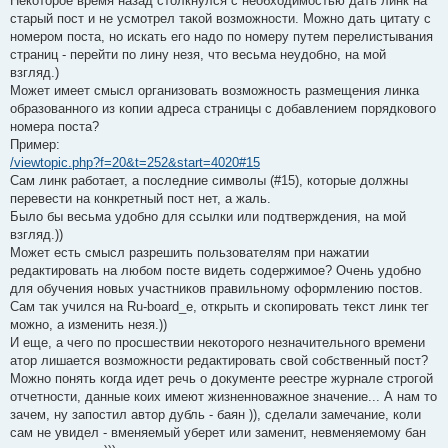
Некоторое время назад столкнулся с необходимостью дать линк на
старый пост и не усмотрел такой возможности. Можно дать цитату с
номером поста, но искать его надо по номеру путем перелистывания
страниц - перейти по лину незя, что весьма неудобно, на мой
взгляд.)
Может имеет смысл организовать возможность размещения линка
образованного из копии адреса страницы с добавлением порядкового
номера поста?
Пример:
/viewtopic.php?f=20&t=252&start=4020#15
Сам линк работает, а последние символы (#15), которые должны
перевести на конкретный пост нет, а жаль.
Было бы весьма удобно для ссылки или подтверждения, на мой
взгляд.))
Может есть смысл разрешить пользователям при нажатии
редактировать на любом посте видеть содержимое? Очень удобно
для обучения новых участников правильному оформлению постов.
Сам так учился на Ru-board_е, открыть и скопировать текст линк тег
можно, а изменить незя.))
И еще, а чего по просшествии некоторого незначительного времени
атор лишается возможности редактировать свой собственный пост?
Можно понять когда идет речь о документе реестре журнале строгой
отчетности, данные коих имеют жизненноважное значение... А нам то
зачем, ну запостил автор дубль - баян )), сделали замечание, коли
сам не увидел - вменяемый уберет или заменит, невменяемому бан