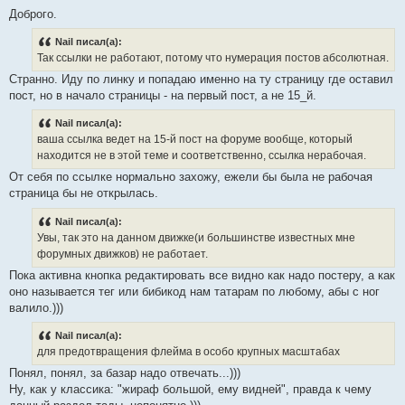
Доброго.
Nail писал(а):
Так ссылки не работают, потому что нумерация постов абсолютная.
Странно. Иду по линку и попадаю именно на ту страницу где оставил
пост, но в начало страницы - на первый пост, а не 15_й.
Nail писал(а):
ваша ссылка ведет на 15-й пост на форуме вообще, который
находится не в этой теме и соответственно, ссылка нерабочая.
От себя по ссылке нормально захожу, ежели бы была не рабочая
страница бы не открылась.
Nail писал(а):
Увы, так это на данном движке(и большинстве известных мне
форумных движков) не работает.
Пока активна кнопка редактировать все видно как надо постеру, а как
оно называется тег или бибикод нам татарам по любому, абы с ног
валило.)))
Nail писал(а):
для предотвращения флейма в особо крупных масштабах
Понял, понял, за базар надо отвечать...)))
Ну, как у классика: "жираф большой, ему видней", правда к чему