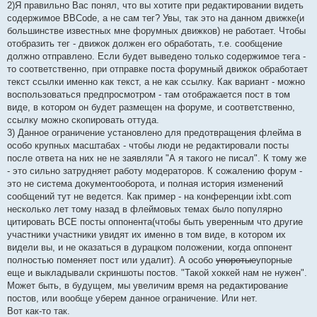
2)Я правильно Вас понял, что вы хотите при редактировании видеть
содержимое BBCode, а не сам тег? Увы, так это на данном движке(и
большинстве известных мне форумных движков) не работает. Чтобы
отобразить тег - движок должен его обработать, т.е. сообщение
должно отправлено. Если будет выведено только содержимое тега -
то соответственно, при отправке поста форумный движок обработает
текст ссылки именно как текст, а не как ссылку. Как вариант - можно
воспользоваться предпросмотром - там отображается пост в том
виде, в котором он будет размещен на форуме, и соответственно,
ссылку можно скопировать оттуда.
3) Данное ограничение установлено для предотвращения флейма в
особо крупных масштабах - чтобы люди не редактировали посты
после ответа на них не не заявляли "А я такого не писал". К тому же
- это сильно затрудняет работу модераторов. К сожалению форум -
это не система документооборота, и полная история изменений
сообщений тут не ведется. Как пример - на конференции ixbt.com
несколько лет тому назад в флеймовых темах было популярно
цитировать ВСЕ посты оппонента(чтобы быть уверенным что другие
участники участники увидят их именно в том виде, в котором их
видели вы, и не оказаться в дурацком положении, когда оппонент
полностью поменяет пост или удалит). А особо
упоротые
упорные
еще и выкладывали скриншоты постов. "Такой хоккей нам не нужен".
Может быть, в будущем, мы увеличим время на редактирование
постов, или вообще уберем данное ограничение. Или нет.
Вот как-то так.