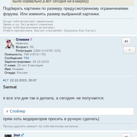
было нормально,а вот сегодня ни в какую)))
Подбирать картинки по размеру предусмотренному ограничениями
форума. Или изменять размер выбранной картинки.
Когда тебя встречают уваженьем,
Уважь и ты, без всякого сомненья.
Когда тебя презрением встречают,
Ответь презреньем, быстро отрезвляет. (Хушхаль-Хан Хатак.)
Оливия
Ответи
Новичок
Возраст:
50
−
Репутация:
1364 (+1479/−115)
Лояльность:
796 (+871/−75)
Сообщения:
704
Зарегистрирован:
18.10.2015
С нами:
10 лет 9 месяцев
Имя:
Оливия
Откуда:
Россия
#17
22.10.2015, 20:07
Sarmat
я все эти дни так и делала, а сегодня- не получается.
Спойлер
прям хоть модераторов просить в ручную сделать)
Прошу удалить аккаунт по собственному желанию.
Jitel
Ответи