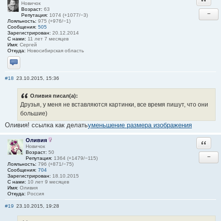
Новичок
Возраст:
63
−
Репутация:
1074 (+1077/−3)
Лояльность:
975 (+976/−1)
Сообщения:
505
Зарегистрирован:
20.12.2014
С нами:
11 лет 7 месяцев
Имя:
Сергей
Откуда:
Новосибирская область
Отправить личное сообщение
#18
23.10.2015, 15:36
Оливия писал(а):
Друзья, у меня не вставляются картинки, все время пишут, что они
большие)
Оливия! ссылка как делать
уменьшение размера изображения
Оливия
Ответи
Новичок
Возраст:
50
−
Репутация:
1364 (+1479/−115)
Лояльность:
796 (+871/−75)
Сообщения:
704
Зарегистрирован:
18.10.2015
С нами:
10 лет 9 месяцев
Имя:
Оливия
Откуда:
Россия
#19
23.10.2015, 19:28