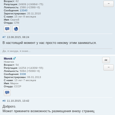
Возраст:
62
−
Репутация:
24909 (+24984/−75)
Лояльность:
1586 (+1586/−0)
Сообщения:
13340
Зарегистрирован:
20.11.2010
С нами:
15 лет 8 месяцев
Имя:
Сергей
Откуда:
СПб
Отправить личное сообщение
Сайт
#7
13.08.2015, 08:24
В настоящий момент у нас просто некому этим заниматься.
Да, я зануда, я знаю...
Morok
Ответи
Новичок
Возраст:
54
−
Репутация:
14254 (+14309/−55)
Лояльность:
5084 (+5090/−6)
Сообщения:
3338
Зарегистрирован:
06.01.2013
С нами:
13 лет 7 месяцев
Имя:
Мирон
Откуда:
СССР
Отправить личное сообщение
#8
11.10.2015, 13:42
Доброго.
Может прикините возможность размещения внизу страниц