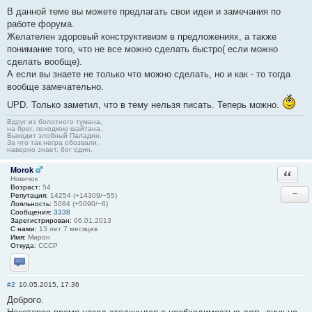
В данной теме вы можете предлагать свои идеи и замечания по
работе форума.
Желателен здоровый конструктивизм в предложениях, а также
понимание того, что не все можно сделать быстро( если можно
сделать вообще).
А если вы знаете не только что можно сделать, но и как - то тогда
вообще замечательно.
UPD. Только заметил, что в тему нельзя писать. Теперь можно.
Вдруг из болотного тумана,
на брег, походкою шайтана.
Выходит злобный Паладин.
За что так негра обозвали,
наверно знает, бог один.
Morok
Ответи
Новичок
Возраст:
54
−
Репутация:
14254 (+14309/−55)
Лояльность:
5084 (+5090/−6)
Сообщения:
3338
Зарегистрирован:
06.01.2013
С нами:
13 лет 7 месяцев
Имя:
Мирон
Откуда:
СССР
Отправить личное сообщение
#2
10.05.2015, 17:36
Доброго.