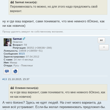
Sarmat писал(а):
Переименовать то можно, но для этого надо предложить свой
вариант.
ну и где ваш вариант, сами понимаете, что мне немного бОязно, как
ни как новичок)
Прошу удалить аккаунт по собственному желанию.
Sarmat
Ответи
Новичок
Возраст:
59
−
Репутация:
38352 (+38638/−286)
Лояльность:
19808 (+19859/−51)
Сообщения:
8015
Зарегистрирован:
07.04.2012
С нами:
14 лет 4 месяца
Имя:
Макар
Откуда:
Русь - Поволжье
Отправить личное сообщение
Сайт
#13
21.10.2015, 15:37
Оливия писал(а):
ну и где ваш вариант, сами понимаете, что мне немного бОязно, как
ни как новичок)
А чего боязно? Здесь не едят людей. На счет моего варианта, да
меня всё устраивает. Если-бы желал переименовать предложил-бы.