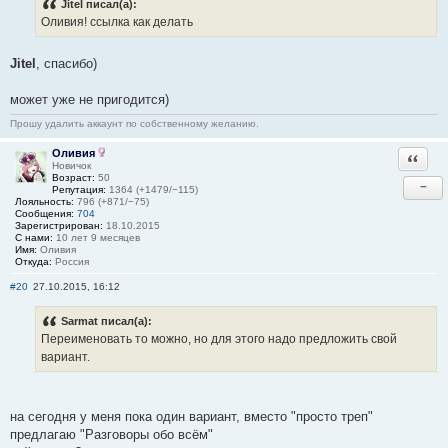
Jitel писал(а):
Оливия! ссылка как делать
Jitel
, спасибо)
может уже не пригодится)
Прошу удалить аккаунт по собственному желанию.
Оливия
Ответи
Новичок
Возраст:
50
−
Репутация:
1364 (+1479/−115)
Лояльность:
796 (+871/−75)
Сообщения:
704
Зарегистрирован:
18.10.2015
С нами:
10 лет 9 месяцев
Имя:
Оливия
Откуда:
Россия
#20
27.10.2015, 16:12
Sarmat писал(а):
Переименовать то можно, но для этого надо предложить свой
вариант.
на сегодня у меня пока один вариант, вместо "просто треп"
предлагаю "Разговоры обо всём"