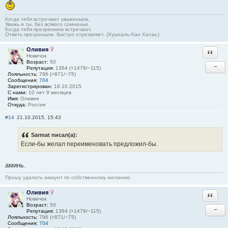
Когда тебя встречают уваженьем,
Уважь и ты, без всякого сомненья.
Когда тебя презрением встречают,
Ответь презреньем, быстро отрезвляет. (Хушхаль-Хан Хатак.)
Оливия
Ответи
Новичок
Возраст:
50
−
Репутация:
1364 (+1479/−115)
Лояльность:
796 (+871/−75)
Сообщения:
704
Зарегистрирован:
18.10.2015
С нами:
10 лет 9 месяцев
Имя:
Оливия
Откуда:
Россия
#14
21.10.2015, 15:43
Sarmat писал(а):
Если-бы желал переименовать предложил-бы.
аминь.
Прошу удалить аккаунт по собственному желанию.
Оливия
Ответи
Новичок
Возраст:
50
−
Репутация:
1364 (+1479/−115)
Лояльность:
796 (+871/−75)
Сообщения:
704