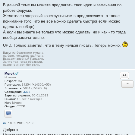
В данной теме вы можете предлагать свои идеи и замечания по
работе форума.
Желателен здоровый конструктивизм в предложениях, а также
понимание того, что не все можно сделать быстро( если можно
сделать вообще).
А если вы знаете не только что можно сделать, но и как - то тогда
вообще замечательно.
UPD. Только заметил, что в тему нельзя писать. Теперь можно.
Вдруг из болотного тумана,
на брег, походкою шайтана.
Выходит злобный Паладин.
За что так негра обозвали,
наверно знает, бог один.
Morok
Ответи
Новичок
Возраст:
54
−
Репутация:
14254 (+14309/−55)
Лояльность:
5084 (+5090/−6)
Сообщения:
3338
Зарегистрирован:
06.01.2013
С нами:
13 лет 7 месяцев
Имя:
Мирон
Откуда:
СССР
Отправить личное сообщение
#2
10.05.2015, 17:36
Доброго.