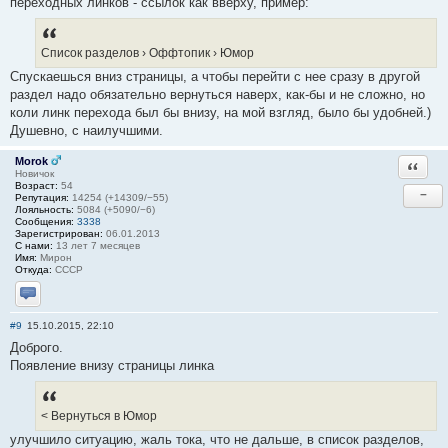
переходных линков - ссылок как вверху, пример:
Список разделов › Оффтопик › Юмор
Спускаешься вниз страницы, а чтобы перейти с нее сразу в другой
раздел надо обязательно вернуться наверх, как-бы и не сложно, но
коли линк перехода был бы внизу, на мой взгляд, было бы удобней.)
Душевно, с наилучшими.
Morok
Ответи
Новичок
Возраст:
54
−
Репутация:
14254 (+14309/−55)
Лояльность:
5084 (+5090/−6)
Сообщения:
3338
Зарегистрирован:
06.01.2013
С нами:
13 лет 7 месяцев
Имя:
Мирон
Откуда:
СССР
Отправить личное сообщение
#9
15.10.2015, 22:10
Доброго.
Появление внизу страницы линка
< Вернуться в Юмор
улучшило ситуацию, жаль тока, что не дальше, в список разделов,