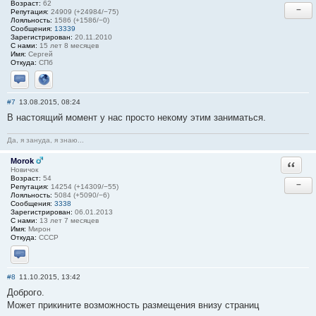
Возраст:
62
−
Репутация:
24909 (+24984/−75)
Лояльность:
1586 (+1586/−0)
Сообщения:
13339
Зарегистрирован:
20.11.2010
С нами:
15 лет 8 месяцев
Имя:
Сергей
Откуда:
СПб
Отправить личное сообщение
Сайт
#7
13.08.2015, 08:24
В настоящий момент у нас просто некому этим заниматься.
Да, я зануда, я знаю...
Morok
Ответи
Новичок
Возраст:
54
−
Репутация:
14254 (+14309/−55)
Лояльность:
5084 (+5090/−6)
Сообщения:
3338
Зарегистрирован:
06.01.2013
С нами:
13 лет 7 месяцев
Имя:
Мирон
Откуда:
СССР
Отправить личное сообщение
#8
11.10.2015, 13:42
Доброго.
Может прикините возможность размещения внизу страниц