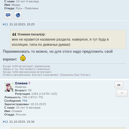
С нами:
14 лет 4 месяца
Имя:
Макар
Откуда:
Русь - Поволжье
Отправить личное сообщение
Сайт
#11
21.10.2015, 15:25
Оливия писал(а):
мне не нравится название раздела. наверное, я тут буду в
изоляции, типа по девчачьи думаю)
Переименовать то можно, но для этого надо предложить свой
вариант.
Когда тебя встречают уваженьем,
Уважь и ты, без всякого сомненья.
Когда тебя презрением встречают,
Ответь презреньем, быстро отрезвляет. (Хушхаль-Хан Хатак.)
Оливия
Ответи
Новичок
Возраст:
50
−
Репутация:
1364 (+1479/−115)
Лояльность:
796 (+871/−75)
Сообщения:
704
Зарегистрирован:
18.10.2015
С нами:
10 лет 9 месяцев
Имя:
Оливия
Откуда:
Россия
#12
21.10.2015, 15:34