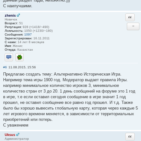
данный раздел тады, непонятно.)))
С наилучшими.
zhenis
Ответи
Новичок
Возраст:
51
−
Репутация:
928 (+1418/−490)
Лояльность:
1050 (+1230/−180)
Сообщения:
1097
Зарегистрирован:
16.11.2011
С нами:
14 лет 8 месяцев
Имя:
Женис
Откуда:
Казахстан
Отправить личное сообщение
ICQ
#6
11.08.2015, 15:56
Предлагаю создать тему: Альтернативно Историческая Игра.
Например тема игры 1900 год. Модератор выдает правила Игры.
например минимальное количество игроков 3, минимальное
количество стран от 3 до 20. 1 день сообщений на форуме это 1 год
в игре, т.е если оставил сегодня сообщение в игре значит 1 год
прошел, не оставил сообщение все равно год прошел. И т.д. Также
было бы хорошо вывесить глобальную карту, которая через каждые 5
лет игрового времени меняется, в зависимости от территориальных
приобретений или потерь.
С уважением
Uksus
Ответи
Администратор