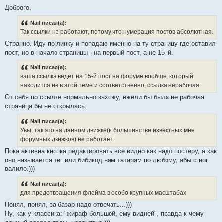
Доброго.
Nail писал(а):
Так ссылки не работают, потому что нумерация постов абсолютная.
Странно. Иду по линку и попадаю именно на ту страницу где оставил
пост, но в начало страницы - на первый пост, а не 15_й.
Nail писал(а):
ваша ссылка ведет на 15-й пост на форуме вообще, который
находится не в этой теме и соответственно, ссылка нерабочая.
От себя по ссылке нормально захожу, ежели бы была не рабочая
страница бы не открылась.
Nail писал(а):
Увы, так это на данном движке(и большинстве известных мне
форумных движков) не работает.
Пока активна кнопка редактировать все видно как надо постеру, а как
оно называется тег или бибикод нам татарам по любому, абы с ног
валило.)))
Nail писал(а):
для предотвращения флейма в особо крупных масштабах
Понял, понял, за базар надо отвечать...)))
Ну, как у классика: "жираф большой, ему видней", правда к чему