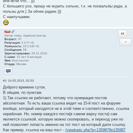
или исче что... )))
С большего усе, прошу не журить сильно, т.к. не похвальбы ради, а
пользы для.) За обчее радею.)))
С наилучшими.
Nail
Ответи
Автор темы, Администратор
Возраст:
37
−
Репутация:
3 (+7/−4)
Лояльность:
16 (+16/−0)
Сообщения:
74
Зарегистрирован:
20.11.2010
С нами:
15 лет 8 месяцев
Имя:
Константин
Откуда:
Москва
Отправить личное сообщение
#3
14.05.2015, 02:53
Доброго времени суток.
В общем, по пунктам.
1) Так ссылки не работают, потому что нумерация постов
абсолютная. То есть ваша ссылка ведет на 15-й пост на форуме
вообще, который находится не в этой теме и соответственно, ссылка
нерабочая. Но, номер каждого поста(в самом верху поста) сам
является ссылкой, которую можно скопировать, и переход уже по
ней позволяет попасть именно на тот пост на который дали ссылку.
Как пример, ссылка на ваш пост -
/viewtopic.php?p=135987#p135987