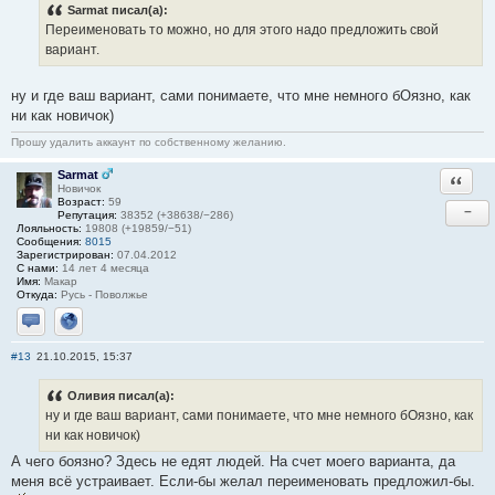
Sarmat писал(а):
Переименовать то можно, но для этого надо предложить свой
вариант.
ну и где ваш вариант, сами понимаете, что мне немного бОязно, как
ни как новичок)
Прошу удалить аккаунт по собственному желанию.
Sarmat
Ответи
Новичок
Возраст:
59
−
Репутация:
38352 (+38638/−286)
Лояльность:
19808 (+19859/−51)
Сообщения:
8015
Зарегистрирован:
07.04.2012
С нами:
14 лет 4 месяца
Имя:
Макар
Откуда:
Русь - Поволжье
Отправить личное сообщение
Сайт
#13
21.10.2015, 15:37
Оливия писал(а):
ну и где ваш вариант, сами понимаете, что мне немного бОязно, как
ни как новичок)
А чего боязно? Здесь не едят людей. На счет моего варианта, да
меня всё устраивает. Если-бы желал переименовать предложил-бы.