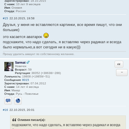
Зарегистрирован:
18.10.2015
С нами:
10 лет 9 месяцев
Имя:
Оливия
Откуда:
Россия
#15
22.10.2015, 19:58
Друзья, у меня не вставляются картинки, все время пишут, что они
большие)
это касается аватарок
подскажите, что надо сделать, я вставляю через радикал и всегда
было нормально,а вот сегодня ни в какую)))
Прошу удалить аккаунт по собственному желанию.
Sarmat
Ответи
Новичок
Возраст:
59
−
Репутация:
38352 (+38638/−286)
Лояльность:
19808 (+19859/−51)
Сообщения:
8015
Зарегистрирован:
07.04.2012
С нами:
14 лет 4 месяца
Имя:
Макар
Откуда:
Русь - Поволжье
Отправить личное сообщение
Сайт
#16
22.10.2015, 20:01
Оливия писал(а):
подскажите, что надо сделать, я вставляю через радикал и всегда