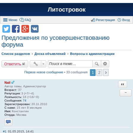
Литостровок
Меню
FAQ
Регистрация
Вход
Предложения по усовершенствованию
форума
Список разделов
Доска объявлений
Вопросы к администрации
Ответить
1
2
Первое новое сообщение
• 33 сообщения
Nail
Ответи
Автор темы, Администратор
Возраст:
37
−
Репутация:
3 (+7/−4)
Лояльность:
16 (+16/−0)
Сообщения:
74
Зарегистрирован:
20.11.2010
С нами:
15 лет 8 месяцев
Имя:
Константин
Откуда:
Москва
Отправить личное сообщение
#1
01.05.2015, 14:41