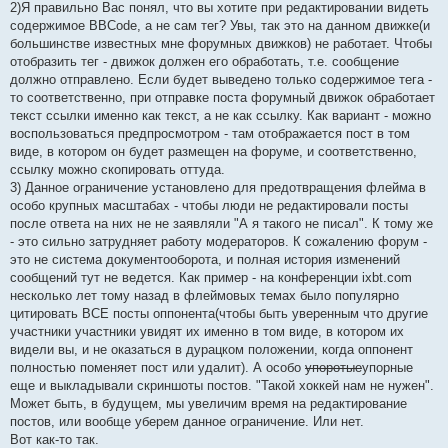
2)Я правильно Вас понял, что вы хотите при редактировании видеть
содержимое BBCode, а не сам тег? Увы, так это на данном движке(и
большинстве известных мне форумных движков) не работает. Чтобы
отобразить тег - движок должен его обработать, т.е. сообщение
должно отправлено. Если будет выведено только содержимое тега -
то соответственно, при отправке поста форумный движок обработает
текст ссылки именно как текст, а не как ссылку. Как вариант - можно
воспользоваться предпросмотром - там отображается пост в том
виде, в котором он будет размещен на форуме, и соответственно,
ссылку можно скопировать оттуда.
3) Данное ограничение установлено для предотвращения флейма в
особо крупных масштабах - чтобы люди не редактировали посты
после ответа на них не не заявляли "А я такого не писал". К тому же
- это сильно затрудняет работу модераторов. К сожалению форум -
это не система документооборота, и полная история изменений
сообщений тут не ведется. Как пример - на конференции ixbt.com
несколько лет тому назад в флеймовых темах было популярно
цитировать ВСЕ посты оппонента(чтобы быть уверенным что другие
участники участники увидят их именно в том виде, в котором их
видели вы, и не оказаться в дурацком положении, когда оппонент
полностью поменяет пост или удалит). А особо
упоротые
упорные
еще и выкладывали скриншоты постов. "Такой хоккей нам не нужен".
Может быть, в будущем, мы увеличим время на редактирование
постов, или вообще уберем данное ограничение. Или нет.
Вот как-то так.