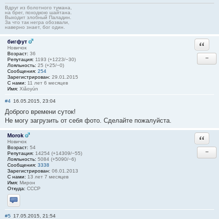
Вдруг из болотного тумана,
на брег, походкою шайтана.
Выходит злобный Паладин.
За что так негра обозвали,
наверно знает, бог один.
бигфут
Ответи
Новичок
Возраст:
36
−
Репутация:
1193 (+1223/−30)
Лояльность:
25 (+25/−0)
Сообщения:
254
Зарегистрирован:
29.01.2015
С нами:
11 лет 6 месяцев
Имя:
Xiǎoyún
#4
16.05.2015, 23:04
Доброго времени суток!
Не могу загрузить от себя фото. Сделайте пожалуйста.
Morok
Ответи
Новичок
Возраст:
54
−
Репутация:
14254 (+14309/−55)
Лояльность:
5084 (+5090/−6)
Сообщения:
3338
Зарегистрирован:
06.01.2013
С нами:
13 лет 7 месяцев
Имя:
Мирон
Откуда:
СССР
Отправить личное сообщение
#5
17.05.2015, 21:54