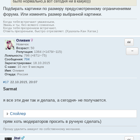
было нормально,а вот сегодня ни в какую)))
Подбирать картинки по размеру предусмотренному ограничениями
форума. Или изменять размер выбранной картинки.
Когда тебя встречают уваженьем,
Уважь и ты, без всякого сомненья.
Когда тебя презрением встречают,
Ответь презреньем, быстро отрезвляет. (Хушхаль-Хан Хатак.)
Оливия
Ответи
Новичок
Возраст:
50
−
Репутация:
1364 (+1479/−115)
Лояльность:
796 (+871/−75)
Сообщения:
704
Зарегистрирован:
18.10.2015
С нами:
10 лет 9 месяцев
Имя:
Оливия
Откуда:
Россия
#17
22.10.2015, 20:07
Sarmat
я все эти дни так и делала, а сегодня- не получается.
Спойлер
прям хоть модераторов просить в ручную сделать)
Прошу удалить аккаунт по собственному желанию.
Jitel
Ответи