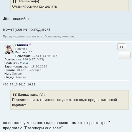
Jitel писал(а):
Оливия! ссылка как делать
Jitel
, спасибо)
может уже не пригодится)
Прошу удалить аккаунт по собственному желанию.
Оливия
Ответи
Новичок
Возраст:
50
−
Репутация:
1364 (+1479/−115)
Лояльность:
796 (+871/−75)
Сообщения:
704
Зарегистрирован:
18.10.2015
С нами:
10 лет 9 месяцев
Имя:
Оливия
Откуда:
Россия
#20
27.10.2015, 16:12
Sarmat писал(а):
Переименовать то можно, но для этого надо предложить свой
вариант.
на сегодня у меня пока один вариант, вместо "просто треп"
предлагаю "Разговоры обо всём"