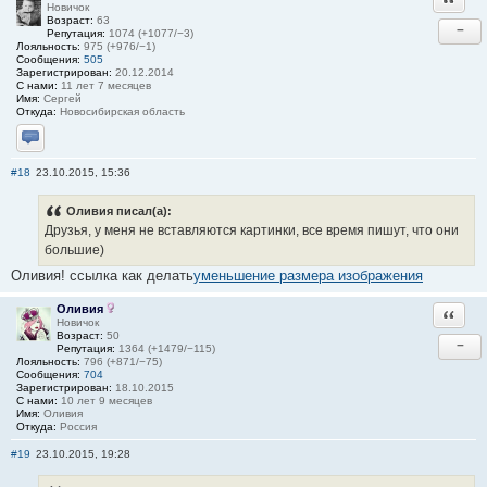
Новичок
Возраст:
63
−
Репутация:
1074 (+1077/−3)
Лояльность:
975 (+976/−1)
Сообщения:
505
Зарегистрирован:
20.12.2014
С нами:
11 лет 7 месяцев
Имя:
Сергей
Откуда:
Новосибирская область
Отправить личное сообщение
#18
23.10.2015, 15:36
Оливия писал(а):
Друзья, у меня не вставляются картинки, все время пишут, что они
большие)
Оливия! ссылка как делать
уменьшение размера изображения
Оливия
Ответи
Новичок
Возраст:
50
−
Репутация:
1364 (+1479/−115)
Лояльность:
796 (+871/−75)
Сообщения:
704
Зарегистрирован:
18.10.2015
С нами:
10 лет 9 месяцев
Имя:
Оливия
Откуда:
Россия
#19
23.10.2015, 19:28