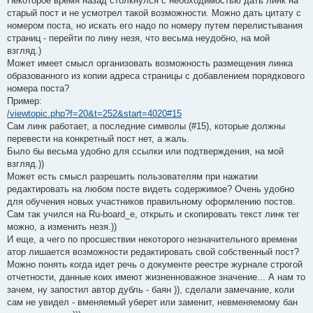
Некоторое время назад столкнулся с необходимостью дать линк на
старый пост и не усмотрел такой возможности. Можно дать цитату с
номером поста, но искать его надо по номеру путем перелистывания
страниц - перейти по лину незя, что весьма неудобно, на мой
взгляд.)
Может имеет смысл организовать возможность размещения линка
образованного из копии адреса страницы с добавлением порядкового
номера поста?
Пример:
/viewtopic.php?f=20&t=252&start=4020#15
Сам линк работает, а последние символы (#15), которые должны
перевести на конкретный пост нет, а жаль.
Было бы весьма удобно для ссылки или подтверждения, на мой
взгляд.))
Может есть смысл разрешить пользователям при нажатии
редактировать на любом посте видеть содержимое? Очень удобно
для обучения новых участников правильному оформлению постов.
Сам так учился на Ru-board_е, открыть и скопировать текст линк тег
можно, а изменить незя.))
И еще, а чего по просшествии некоторого незначительного времени
атор лишается возможности редактировать свой собственный пост?
Можно понять когда идет речь о документе реестре журнале строгой
отчетности, данные коих имеют жизненноважное значение... А нам то
зачем, ну запостил автор дубль - баян )), сделали замечание, коли
сам не увидел - вменяемый уберет или заменит, невменяемому бан