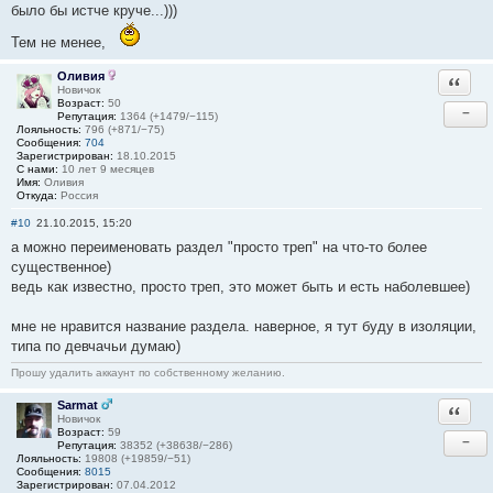
было бы истче круче...)))
Тем не менее,
Оливия
Ответи
Новичок
Возраст:
50
−
Репутация:
1364 (+1479/−115)
Лояльность:
796 (+871/−75)
Сообщения:
704
Зарегистрирован:
18.10.2015
С нами:
10 лет 9 месяцев
Имя:
Оливия
Откуда:
Россия
#10
21.10.2015, 15:20
а можно переименовать раздел "просто треп" на что-то более
существенное)
ведь как известно, просто треп, это может быть и есть наболевшее)
мне не нравится название раздела. наверное, я тут буду в изоляции,
типа по девчачьи думаю)
Прошу удалить аккаунт по собственному желанию.
Sarmat
Ответи
Новичок
Возраст:
59
−
Репутация:
38352 (+38638/−286)
Лояльность:
19808 (+19859/−51)
Сообщения:
8015
Зарегистрирован:
07.04.2012