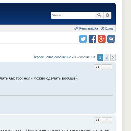
Регистрация
Вход
Поделиться в twitter.com
Поделиться в facebook.com
Поделиться в Google Plus
Поделиться в vk.com
1
2
Первое новое сообщение
• 33 сообщения
Ответить с цитатой
−
лать быстро( если можно сделать вообще).
Ответить с цитатой
−