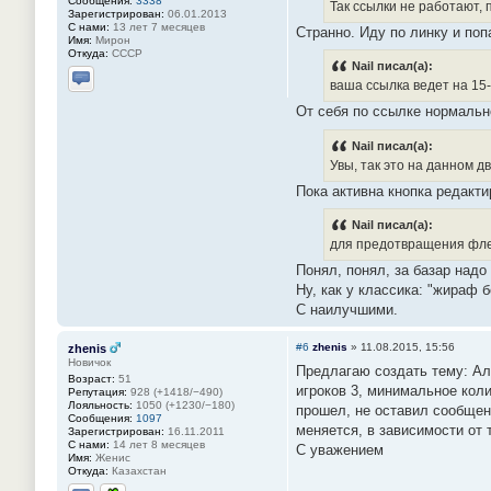
Сообщения:
3338
Так ссылки не работают,
Зарегистрирован:
06.01.2013
С нами:
13 лет 7 месяцев
Странно. Иду по линку и попа
Имя:
Мирон
Откуда:
СССР
Nail писал(а):
ваша ссылка ведет на 15-
Отправить личное сообщение
От себя по ссылке нормальн
Nail писал(а):
Увы, так это на данном 
Пока активна кнопка редакти
Nail писал(а):
для предотвращения фле
Понял, понял, за базар надо о
Ну, как у классика: "жираф 
С наилучшими.
#6
zhenis
»
11.08.2015, 15:56
zhenis
Новичок
Предлагаю создать тему: Ал
Возраст:
51
игроков 3, минимальное коли
Репутация:
928 (+1418/−490)
Лояльность:
1050 (+1230/−180)
прошел, не оставил сообщени
Сообщения:
1097
меняется, в зависимости от
Зарегистрирован:
16.11.2011
С нами:
14 лет 8 месяцев
С уважением
Имя:
Женис
Откуда:
Казахстан