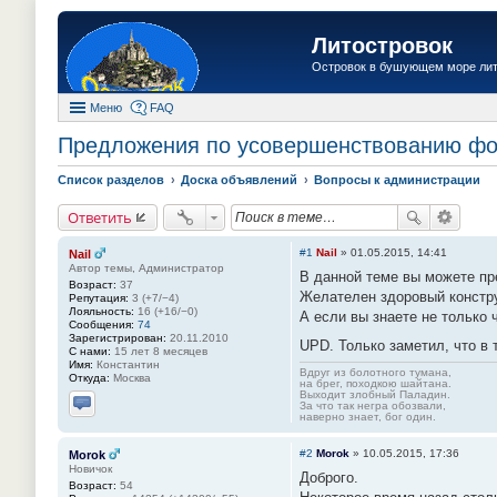
Литостровок
Островок в бушующем море ли
Меню
FAQ
Предложения по усовершенствованию ф
Список разделов
Доска объявлений
Вопросы к администрации
Ответить
#1
Nail
»
01.05.2015, 14:41
Nail
Автор темы, Администратор
В данной теме вы можете пр
Возраст:
37
Желателен здоровый констру
Репутация:
3 (+7/−4)
Лояльность:
16 (+16/−0)
А если вы знаете не только 
Сообщения:
74
Зарегистрирован:
20.11.2010
UPD. Только заметил, что в 
С нами:
15 лет 8 месяцев
Имя:
Константин
Вдруг из болотного тумана,
Откуда:
Москва
на брег, походкою шайтана.
Выходит злобный Паладин.
За что так негра обозвали,
Отправить личное сообщение
наверно знает, бог один.
#2
Morok
»
10.05.2015, 17:36
Morok
Новичок
Доброго.
Возраст:
54