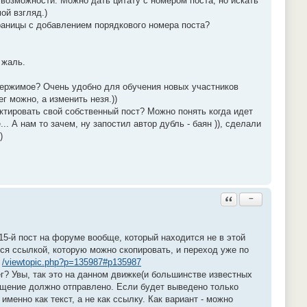
 возможности. Можно дать цитату с номером поста, но искать
ой взгляд.)
раницы с добавлением порядкового номера поста?
 жаль.
держимое? Очень удобно для обучения новых участников
г можно, а изменить незя.))
ктировать свой собственный пост? Можно понять когда идет
. А нам то зачем, ну запостил автор дубль - баян )), сделали
)
Ответить с цитатой
−
15-й пост на форуме вообще, который находится не в этой
тся ссылкой, которую можно скопировать, и переход уже по
-
/viewtopic.php?p=135987#p135987
г? Увы, так это на данном движке(и большинстве известных
общение должно отправлено. Если будет выведено только
менно как текст, а не как ссылку. Как вариант - можно