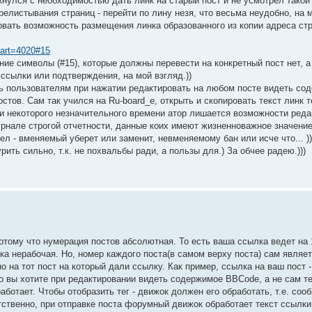
кнулся с необходимостью дать линк на старый пост и не усмотрел такой
релистывания страниц - перейти по лину незя, что весьма неудобно, на м
вать возможность размещения линка образованного из копии адреса ст
tart=4020#15
ние символы (#15), которые должны перевести на конкретный пост нет, а
ссылки или подтверждения, на мой взгляд.))
 пользователям при нажатии редактировать на любом посте видеть со
ов. Сам так учился на Ru-board_е, открыть и скопировать текст линк те
ии некоторого незначительного времени атор лишается возможности реда
рнале строгой отчетности, данные коих имеют жизненноважное значение..
ел - вменяемый уберет или заменит, невменяемому бан или исче что... ))
рить сильно, т.к. не похвальбы ради, а пользы для.) За обчее радею.)))
потому что нумерация постов абсолютная. То есть ваша ссылка ведет на 
ка нерабочая. Но, номер каждого поста(в самом верху поста) сам являе
о на тот пост на который дали ссылку. Как пример, ссылка на ваш пост 
о вы хотите при редактировании видеть содержимое BBCode, а не сам те
ботает. Чтобы отобразить тег - движок должен его обработать, т.е. со
тственно, при отправке поста форумный движок обработает текст ссылки и