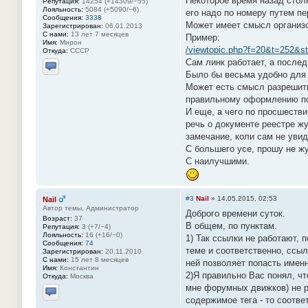
Некоторое время назад стол
Репутация:
14254 (+14309/−55)
Лояльность:
5084 (+5090/−6)
его надо по номеру путем пе
Сообщения:
3338
Может имеет смысл организо
Зарегистрирован:
06.01.2013
С нами:
13 лет 7 месяцев
Пример:
Имя:
Мирон
/viewtopic.php?f=20&t=252&s
Откуда:
СССР
Сам линк работает, а послед
Было бы весьма удобно для 
Отправить личное сообщение
Может есть смысл разрешить
правильному оформлению пост
И еще, а чего по просшеств
речь о документе реестре жу
замечание, коли сам не увид
С большего усе, прошу не жу
С наилучшими.
#3
Nail
»
14.05.2015, 02:53
Nail
Автор темы, Администратор
Доброго времени суток.
Возраст:
37
В общем, по пунктам.
Репутация:
3 (+7/−4)
Лояльность:
16 (+16/−0)
1) Так ссылки не работают, 
Сообщения:
74
теме и соответственно, ссыл
Зарегистрирован:
20.11.2010
С нами:
15 лет 8 месяцев
ней позволяет попасть именн
Имя:
Константин
2)Я правильно Вас понял, чт
Откуда:
Москва
мне форумных движков) не ра
содержимое тега - то соотве
Отправить личное сообщение