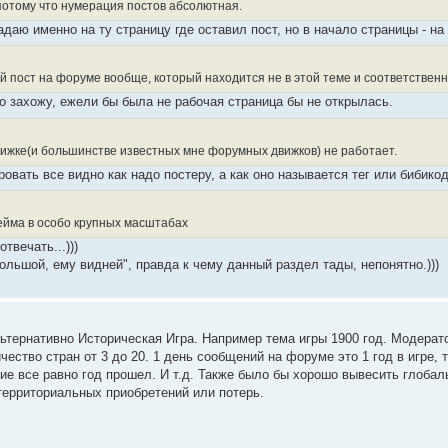
 потому что нумерация постов абсолютная.
даю именно на ту страницу где оставил пост, но в начало страницы - на 
й пост на форуме вообще, который находится не в этой теме и соответственн
о захожу, ежели бы была не рабочая страница бы не открылась.
движке(и большинстве известных мне форумных движков) не работает.
ровать все видно как надо постеру, а как оно называется тег или бибикод
йма в особо крупных масштабах
твечать...)))
большой, ему видней", правда к чему данный раздел тады, непонятно.)))
ьтернативно Историческая Игра. Например тема игры 1900 год. Модера
чество стран от 3 до 20. 1 день сообщений на форуме это 1 год в игре, 
е все равно год прошел. И т.д. Также было бы хорошо вывесить глобаль
 территориальных приобретений или потерь.