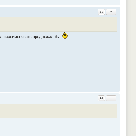
Ответить с цитатой
−
лал переименовать предложил-бы.
Ответить с цитатой
−