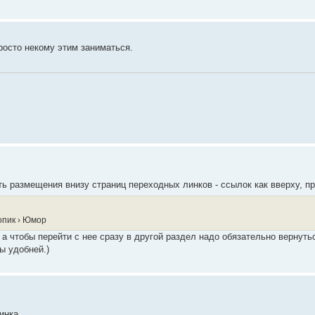
росто некому этим заниматься.
ь размещения внизу страниц переходных линков - ссылок как вверху, п
опик › Юмор
а чтобы перейти с нее сразу в другой раздел надо обязательно вернутьс
бы удобней.)
инка