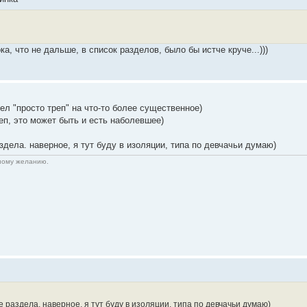
а, что не дальше, в список разделов, было бы истче круче...)))
л "просто треп" на что-то более существенное)
реп, это может быть и есть наболевшее)
здела. наверное, я тут буду в изоляции, типа по девчачьи думаю)
нному желанию.
 раздела. наверное, я тут буду в изоляции, типа по девчачьи думаю)