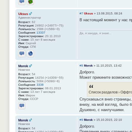
Отправить личное сообщение
ICQ
#7
Uksus
»
13.08.2015, 08:24
Uksus
Администратор
В настоящий момент у нас п
Возраст:
62
Репутация:
24902 (+24977/−75)
Лояльность:
1586 (+1586/−0)
Сообщения:
13337
Да, я зануда, я знаю...
Зарегистрирован:
20.11.2010
С нами:
15 лет 8 месяцев
Имя:
Сергей
Откуда:
СПб
Отправить личное сообщение
Сайт
#8
Morok
»
11.10.2015, 13:42
Morok
Новичок
Доброго.
Возраст:
54
Может прикините возможност
Репутация:
14254 (+14309/−55)
Лояльность:
5084 (+5090/−6)
Сообщения:
3338
Зарегистрирован:
06.01.2013
С нами:
13 лет 7 месяцев
Список разделов › Оффт
Имя:
Мирон
Спускаешься вниз страницы, 
Откуда:
СССР
внизу, на мой взгляд, было 
Отправить личное сообщение
Душевно, с наилучшими.
#9
Morok
»
15.10.2015, 22:10
Morok
Новичок
Доброго.
Возраст:
54
Появление внизу страницы л
Репутация:
14254 (+14309/−55)