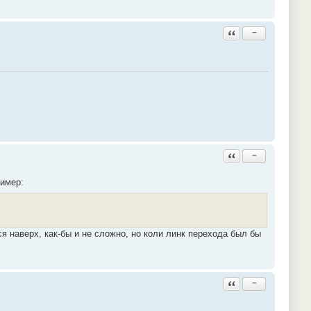
Ответить с цитатой
−
Ответить с цитатой
−
ример:
я наверх, как-бы и не сложно, но коли линк перехода был бы
Ответить с цитатой
−