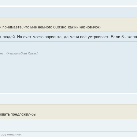
и понимаете, что мне немного бОязно, как ни как новичок)
ят людей. На счет моего варианта, да меня всё устраивает. Если-бы же
ет. (Хушхаль-Хан Хатак.)
овать предложил-бы.
нному желанию.