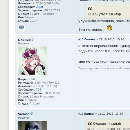
Лояльность:
5084 (+5090/−6)
Сообщения:
3338
Зарегистрирован:
06.01.2013
С нами:
13 лет 7 месяцев
< Вернуться в Юмор
Имя:
Мирон
улучшило ситуацию, жаль ток
Откуда:
СССР
Тем не менее,
Отправить личное сообщение
#10
Оливия
»
21.10.2015, 15:20
Оливия
Новичок
а можно переименовать разде
ведь как известно, просто т
мне не нравится название ра
Прошу удалить аккаунт по собстве
Возраст:
50
Репутация:
1364 (+1479/−115)
Лояльность:
796 (+871/−75)
Сообщения:
704
Зарегистрирован:
18.10.2015
С нами:
10 лет 9 месяцев
Имя:
Оливия
Откуда:
Россия
#11
Sarmat
»
21.10.2015, 15:25
Sarmat
Новичок
Оливия писал(а):
мне не нравится название