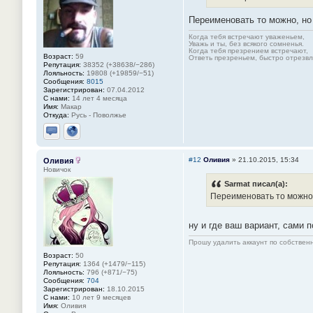
Переименовать то можно, но
Когда тебя встречают уваженьем,
Уважь и ты, без всякого сомненья.
Когда тебя презрением встречают,
Возраст:
59
Ответь презреньем, быстро отрезвля
Репутация:
38352 (+38638/−286)
Лояльность:
19808 (+19859/−51)
Сообщения:
8015
Зарегистрирован:
07.04.2012
С нами:
14 лет 4 месяца
Имя:
Макар
Откуда:
Русь - Поволжье
Отправить личное сообщение
Сайт
#12
Оливия
»
21.10.2015, 15:34
Оливия
Новичок
Sarmat писал(а):
Переименовать то можно,
ну и где ваш вариант, сами п
Прошу удалить аккаунт по собстве
Возраст:
50
Репутация:
1364 (+1479/−115)
Лояльность:
796 (+871/−75)
Сообщения:
704
Зарегистрирован:
18.10.2015
С нами:
10 лет 9 месяцев
Имя:
Оливия