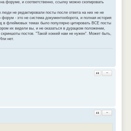
 на форуме, и соответственно, ссылку можно скопировать
 люди не редактировали посты после ответа на них не не
ю форум - это не система документооборота, и полная история
азад в флеймовых темах было популярно цитировать ВСЕ посты
тором их видели вы, и не оказаться в дурацком положении,
скриншоты постов. "Такой хоккей нам не нужен". Может быть,
Или нет.
Ответить с цитатой
−
Ответить с цитатой
−