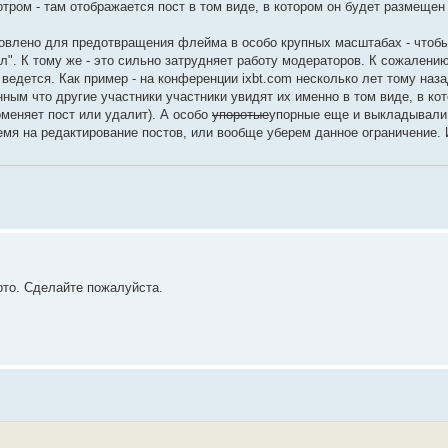
тром - там отображается пост в том виде, в котором он будет размещен
новлено для предотвращения флейма в особо крупных масштабах - чтобы
ал". К тому же - это сильно затрудняет работу модераторов. К сожалени
 ведется. Как пример - на конференции ixbt.com несколько лет тому н
ным что другие участники участники увидят их именно в том виде, в ко
оменяет пост или удалит). А особо
упоротые
упорные еще и выкладывали 
мя на редактирование постов, или вообще уберем данное ограничение. 
ото. Сделайте пожалуйста.