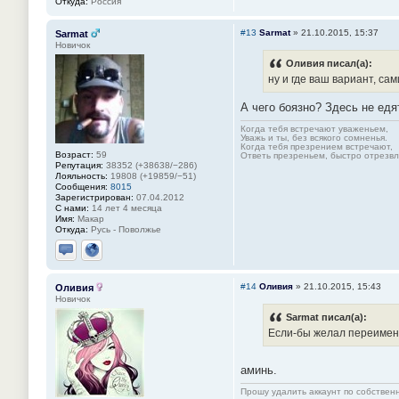
Откуда:
Россия
#13
Sarmat
»
21.10.2015, 15:37
Sarmat
Новичок
Оливия писал(а):
ну и где ваш вариант, сам
А чего боязно? Здесь не ед
Когда тебя встречают уваженьем,
Уважь и ты, без всякого сомненья.
Когда тебя презрением встречают,
Возраст:
59
Ответь презреньем, быстро отрезвля
Репутация:
38352 (+38638/−286)
Лояльность:
19808 (+19859/−51)
Сообщения:
8015
Зарегистрирован:
07.04.2012
С нами:
14 лет 4 месяца
Имя:
Макар
Откуда:
Русь - Поволжье
Отправить личное сообщение
Сайт
#14
Оливия
»
21.10.2015, 15:43
Оливия
Новичок
Sarmat писал(а):
Если-бы желал переимен
аминь.
Прошу удалить аккаунт по собстве