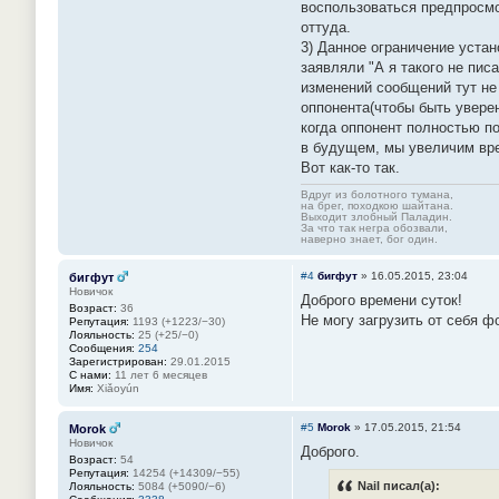
воспользоваться предпросмо
оттуда.
3) Данное ограничение уста
заявляли "А я такого не пис
изменений сообщений тут не
оппонента(чтобы быть уверен
когда оппонент полностью п
в будущем, мы увеличим вре
Вот как-то так.
Вдруг из болотного тумана,
на брег, походкою шайтана.
Выходит злобный Паладин.
За что так негра обозвали,
наверно знает, бог один.
#4
бигфут
»
16.05.2015, 23:04
бигфут
Новичок
Доброго времени суток!
Возраст:
36
Не могу загрузить от себя ф
Репутация:
1193 (+1223/−30)
Лояльность:
25 (+25/−0)
Сообщения:
254
Зарегистрирован:
29.01.2015
С нами:
11 лет 6 месяцев
Имя:
Xiǎoyún
#5
Morok
»
17.05.2015, 21:54
Morok
Новичок
Доброго.
Возраст:
54
Репутация:
14254 (+14309/−55)
Nail писал(а):
Лояльность:
5084 (+5090/−6)