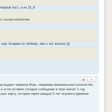
первый пост, а не 15_й.
о, ссылка нерабочая.
 нам татарам по любому, абы с ног валило.)))
Ответить с цитатой
−
тор выдает правила Игры. например минимальное количество
т.е если оставил сегодня сообщение в игре значит 1 год
ную карту, которая через каждые 5 лет игрового времени