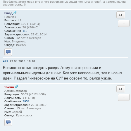
Проблема этого мира в том, что воспитанные люди полны сомнений, а идиоты полны
уверенности.. ©
Влад
Ответи
Новичок
Возраст:
41
−
Репутация:
109 (+113/−4)
Лояльность:
70 (+76/−6)
Сообщения:
119
Зарегистрирован:
29.01.2014
С нами:
12 лет 6 месяцев
Имя:
Владимир
Откуда:
Ижевск
Отправить личное сообщение
#29
23.04.2018, 18:18
Возможно стоит создать раздел/тему с интересными и
оригинальными идеями для книг. Как уже написанных, так и новых
идей. Раздел "интересное на СИ" не совсем то, рамки узкие.
Sverm
Ответи
Администратор
Репутация:
5065 (+5124/−59)
−
Лояльность:
1 (+1/−0)
Сообщения:
3958
Зарегистрирован:
22.11.2010
С нами:
15 лет 8 месяцев
Имя:
Сергей
Откуда:
Красноярск
Отправить личное сообщение