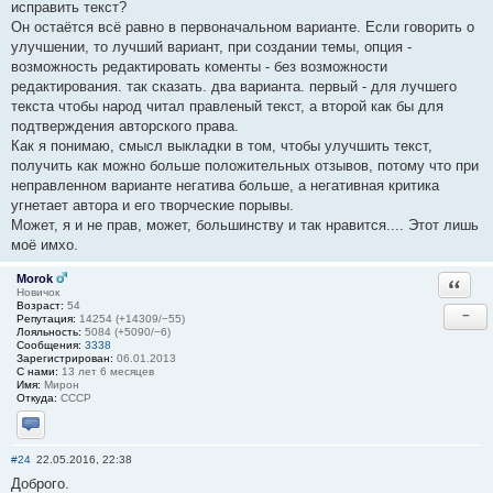
исправить текст?
Он остаётся всё равно в первоначальном варианте. Если говорить о
улучшении, то лучший вариант, при создании темы, опция -
возможность редактировать коменты - без возможности
редактирования. так сказать. два варианта. первый - для лучшего
текста чтобы народ читал правленый текст, а второй как бы для
подтверждения авторского права.
Как я понимаю, смысл выкладки в том, чтобы улучшить текст,
получить как можно больше положительных отзывов, потому что при
неправленном варианте негатива больше, а негативная критика
угнетает автора и его творческие порывы.
Может, я и не прав, может, большинству и так нравится.... Этот лишь
моё имхо.
Morok
Ответи
Новичок
Возраст:
54
−
Репутация:
14254 (+14309/−55)
Лояльность:
5084 (+5090/−6)
Сообщения:
3338
Зарегистрирован:
06.01.2013
С нами:
13 лет 6 месяцев
Имя:
Мирон
Откуда:
СССР
Отправить личное сообщение
#24
22.05.2016, 22:38
Доброго.