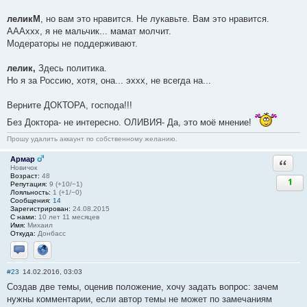
леликМ
, но вам это нравится. Не лукавьте. Вам это нравится.
АААххх, я не мальчик... мамат молчит.
Модераторы не поддерживают.
лелик,
Здесь политика.
Но я за Россию, хотя, она... эххх, не всегда на...
Верните ДОКТОРА, господа!!!
Без Доктора- не интересно. ОЛИВИЯ- Да, это моё мнение!
Прошу удалить аккаунт по собственному желанию.
Армар
Ответи
Новичок
Возраст:
48
1
Репутация:
9 (+10/−1)
Лояльность:
1 (+1/−0)
Сообщения:
14
Зарегистрирован:
24.08.2015
С нами:
10 лет 11 месяцев
Имя:
Михаил
Откуда:
Донбасс
Отправить личное сообщение
Сайт
#23
14.02.2016, 03:03
Создав две темы, оценив положение, хочу задать вопрос: зачем
нужны комментарии, если автор темы не может по замечаниям