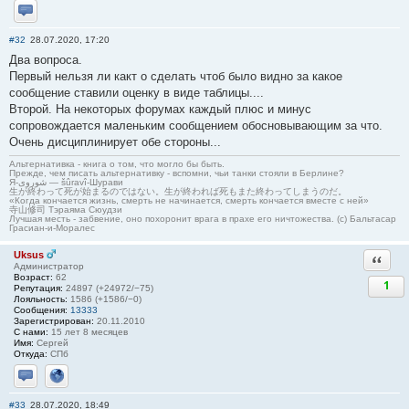
Отправить личное сообщение
#32
28.07.2020, 17:20
Два вопроса.
Первый нельзя ли какт о сделать чтоб было видно за какое
сообщение ставили оценку в виде таблицы....
Второй. На некоторых форумах каждый плюс и минус
сопровождается маленьким сообщением обосновывающим за что.
Очень дисциплинирует обе стороны...
Альтернативка - книга о том, что могло бы быть.
Прежде, чем писать альтернативку - вспомни, чьи танки стояли в Берлине?
Я-شوروی — šûravî-Шурави
生が終わって死が始まるのではない。生が終われば死もまた終わってしまうのだ。
«Когда кончается жизнь, смерть не начинается, смерть кончается вместе с ней»
寺山修司 Тэраяма Сюудзи
Лучшая месть - забвение, оно похоронит врага в прахе его ничтожества. (с) Бальтасар
Грасиан-и-Моралес
Uksus
Ответи
Администратор
Возраст:
62
1
Репутация:
24897 (+24972/−75)
Лояльность:
1586 (+1586/−0)
Сообщения:
13333
Зарегистрирован:
20.11.2010
С нами:
15 лет 8 месяцев
Имя:
Сергей
Откуда:
СПб
Отправить личное сообщение
Сайт
#33
28.07.2020, 18:49