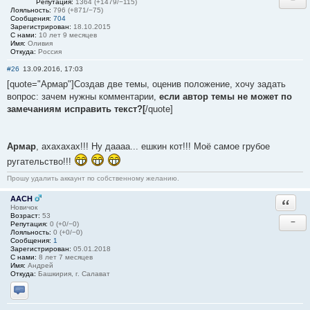
Репутация:
1364 (+1479/−115)
Лояльность:
796 (+871/−75)
Сообщения:
704
Зарегистрирован:
18.10.2015
С нами:
10 лет 9 месяцев
Имя:
Оливия
Откуда:
Россия
#26
13.09.2016, 17:03
[quote="Армар"]Создав две темы, оценив положение, хочу задать
вопрос: зачем нужны комментарии,
если автор темы не может по
замечаниям исправить текст?[
/quote]
Армар
, ахахахах!!! Ну даааа... ешкин кот!!! Моё самое грубое
ругательство!!!
Прошу удалить аккаунт по собственному желанию.
AACH
Ответи
Новичок
Возраст:
53
−
Репутация:
0 (+0/−0)
Лояльность:
0 (+0/−0)
Сообщения:
1
Зарегистрирован:
05.01.2018
С нами:
8 лет 7 месяцев
Имя:
Андрей
Откуда:
Башкирия, г. Салават
Отправить личное сообщение