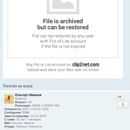
Логотип не влез(
Ольгерт Иванов
Ответи
Новичок
Возраст:
62
1
Репутация:
24906 (+25005/−99)
Лояльность:
2007 (+2212/−205)
Сообщения:
5396
Зарегистрирован:
13.12.2010
С нами:
15 лет 7 месяцев
Имя:
Ольгерт Иванов
Откуда:
Украина Чернигов