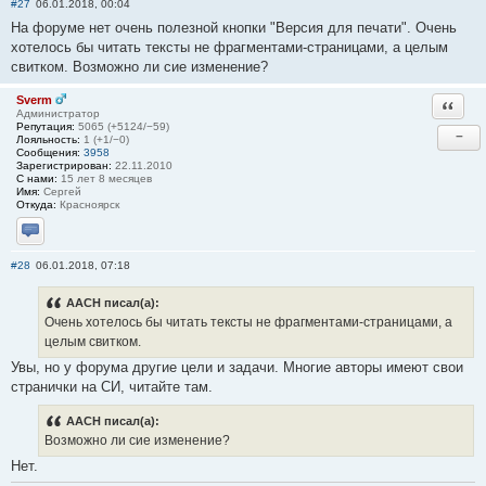
#27
06.01.2018, 00:04
На форуме нет очень полезной кнопки "Версия для печати". Очень
хотелось бы читать тексты не фрагментами-страницами, а целым
свитком. Возможно ли сие изменение?
Sverm
Ответи
Администратор
Репутация:
5065 (+5124/−59)
−
Лояльность:
1 (+1/−0)
Сообщения:
3958
Зарегистрирован:
22.11.2010
С нами:
15 лет 8 месяцев
Имя:
Сергей
Откуда:
Красноярск
Отправить личное сообщение
#28
06.01.2018, 07:18
AACH писал(а):
Очень хотелось бы читать тексты не фрагментами-страницами, а
целым свитком.
Увы, но у форума другие цели и задачи. Многие авторы имеют свои
странички на СИ, читайте там.
AACH писал(а):
Возможно ли сие изменение?
Нет.