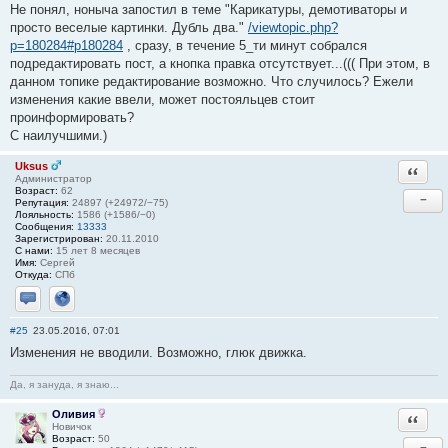
Не понял, ноныча запостил в теме "Карикатуры, демотиваторы и
просто веселые картинки. Дубль два."
/viewtopic.php?
p=180284#p180284
, сразу, в течение 5_ти минут собрался
подредактировать пост, а кнопка правка отсутствует...((( При этом, в
данном топике редактирование возможно. Что случилось? Ежели
изменения какие ввели, может постояльцев стоит
проинформировать?
С наилучшими.)
Uksus
Ответи
Администратор
Возраст:
62
−
Репутация:
24897 (+24972/−75)
Лояльность:
1586 (+1586/−0)
Сообщения:
13333
Зарегистрирован:
20.11.2010
С нами:
15 лет 8 месяцев
Имя:
Сергей
Откуда:
СПб
Отправить личное сообщение
Сайт
#25
23.05.2016, 07:01
Изменения не вводили. Возможно, глюк движка.
Да, я зануда, я знаю...
Оливия
Ответи
Новичок
Возраст:
50
−