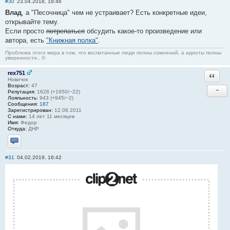
#30
23.04.2018, 18:46
Влад
, а "Песочница" чем не устраивает? Есть конкретные идеи,
открывайте тему.
Если просто
потрепаться
обсудить какое-то произведение или
автора, есть
"Книжная полка"
.
Проблема этого мира в том, что воспитанные люди полны сомнений, а идиоты полны
уверенности.. ©
rex751
Ответи
Новичок
Возраст:
47
−
Репутация:
1628 (+1650/−22)
Лояльность:
943 (+945/−2)
Сообщения:
187
Зарегистрирован:
12.08.2011
С нами:
14 лет 11 месяцев
Имя:
Федор
Откуда:
ДНР
Отправить личное сообщение
#31
04.02.2019, 16:42