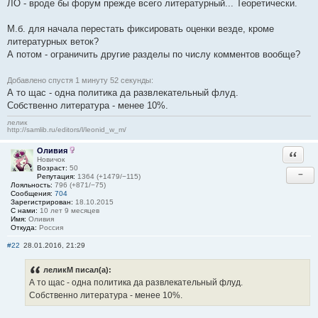
ЛО - вроде бы форум прежде всего литературный... Теоретически.
М.б. для начала перестать фиксировать оценки везде, кроме
литературных веток?
А потом - ограничить другие разделы по числу комментов вообще?
Добавлено спустя 1 минуту 52 секунды:
А то щас - одна политика да развлекательный флуд.
Собственно литература - менее 10%.
лелик
http://samlib.ru/editors/l/leonid_w_m/
Оливия
Ответи
Новичок
Возраст:
50
−
Репутация:
1364 (+1479/−115)
Лояльность:
796 (+871/−75)
Сообщения:
704
Зарегистрирован:
18.10.2015
С нами:
10 лет 9 месяцев
Имя:
Оливия
Откуда:
Россия
#22
28.01.2016, 21:29
леликМ писал(а):
А то щас - одна политика да развлекательный флуд.
Собственно литература - менее 10%.