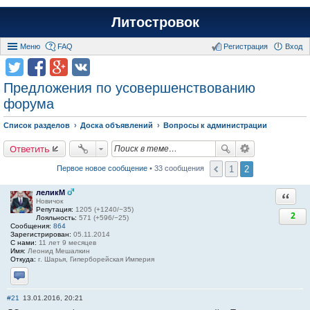
Литостровок
Меню
FAQ
Регистрация
Вход
Предложения по усовершенствованию
форума
Список разделов
Доска объявлений
Вопросы к администрации
Ответить
1
2
Первое новое сообщение
• 33 сообщения
леликМ
Ответи
Новичок
Репутация:
1205 (+1240/−35)
2
Лояльность:
571 (+596/−25)
Сообщения:
864
Зарегистрирован:
05.11.2014
С нами:
11 лет 9 месяцев
Имя:
Леонид Мешалкин
Откуда:
г. Шарья, Гиперборейская Империя
Отправить личное сообщение
#21
13.01.2016, 20:21