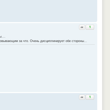
Ответить с цитатой
1
....
вывающим за что. Очень дисциплинирует обе стороны...
Ответить с цитатой
1