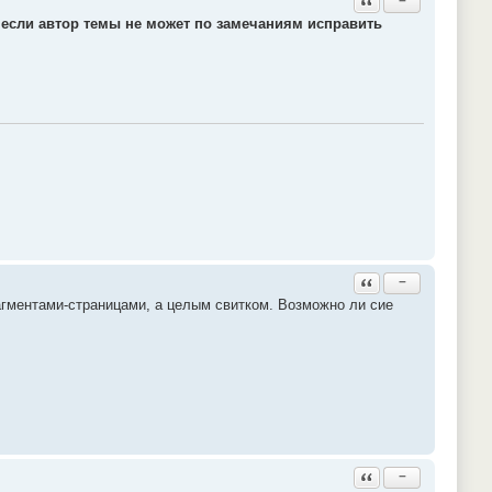
−
,
если автор темы не может по замечаниям исправить
Ответить с цитатой
−
агментами-страницами, а целым свитком. Возможно ли сие
Ответить с цитатой
−