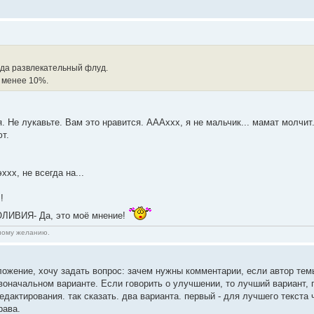
а да развлекательный флуд.
 менее 10%.
я. Не лукавьте. Вам это нравится. АААххх, я не мальчик... мамат молчит
т.
эххх, не всегда на...
!
 ОЛИВИЯ- Да, это моё мнение!
нному желанию.
ложение, хочу задать вопрос: зачем нужны комментарии, если автор тем
воначальном варианте. Если говорить о улучшении, то лучший вариант, 
едактирования. так сказать. два варианта. первый - для лучшего текста 
рава.