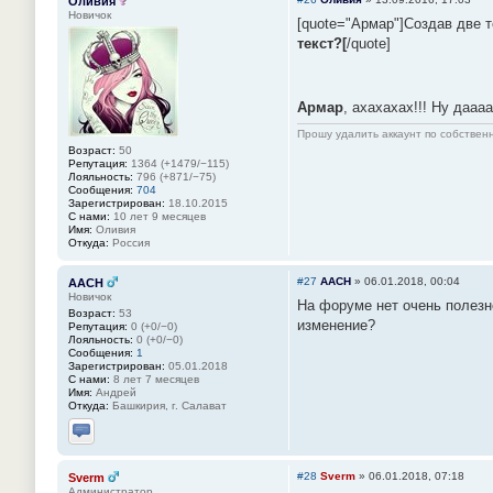
Оливия
Новичок
[quote="Армар"]Создав две 
текст?[
/quote]
Армар
, ахахахах!!! Ну дааа
Прошу удалить аккаунт по собстве
Возраст:
50
Репутация:
1364 (+1479/−115)
Лояльность:
796 (+871/−75)
Сообщения:
704
Зарегистрирован:
18.10.2015
С нами:
10 лет 9 месяцев
Имя:
Оливия
Откуда:
Россия
#27
AACH
»
06.01.2018, 00:04
AACH
Новичок
На форуме нет очень полезн
Возраст:
53
изменение?
Репутация:
0 (+0/−0)
Лояльность:
0 (+0/−0)
Сообщения:
1
Зарегистрирован:
05.01.2018
С нами:
8 лет 7 месяцев
Имя:
Андрей
Откуда:
Башкирия, г. Салават
Отправить личное сообщение
#28
Sverm
»
06.01.2018, 07:18
Sverm
Администратор