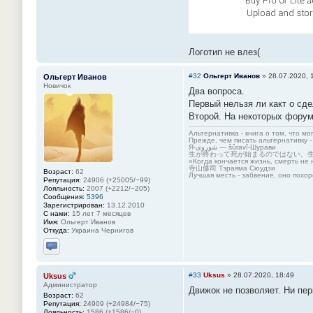
Логотип не влез(
#32
Ольгерт Иванов
»
28.07.2020, 
Ольгерт Иванов
Новичок
Два вопроса.
Первый нельзя ли какт о сде
Второй. На некоторых фору
Альтернативка - книга о том, что мо
Прежде, чем писать альтернативку -
Я-شوروی — šûravî-Шурави
生が終わって死が始まるのではない。
«Когда кончается жизнь, смерть не 
寺山修司 Тэраяма Сюудзи
Возраст:
62
Лучшая месть - забвение, оно похор
Репутация:
24906 (+25005/−99)
Лояльность:
2007 (+2212/−205)
Сообщения:
5396
Зарегистрирован:
13.12.2010
С нами:
15 лет 7 месяцев
Имя:
Ольгерт Иванов
Откуда:
Украина Чернигов
Отправить личное сообщение
#33
Uksus
»
28.07.2020, 18:49
Uksus
Администратор
Движок не позволяет. Ни пер
Возраст:
62
Репутация:
24909 (+24984/−75)
Лояльность:
1586 (+1586/−0)