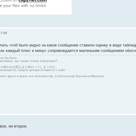
17:20
лать чтоб было видно за какое сообщение ставили оценку в виде таблицы
мах каждый плюс и минус сопровождается маленьким сообщением обосно
гло бы быть.
 вспомни, чьи танки стояли в Берлине?
生が終われば死もまた終わってしまうのだ。
начинается, смерть кончается вместе с ней»
онит врага в прахе его ничтожества. (с) Бальтасар Грасиан-и-Моралес
вое, ни второе.