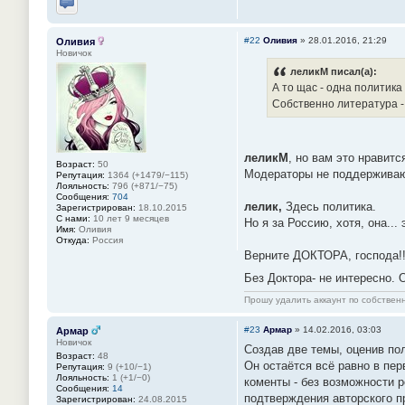
Отправить личное сообщение
#22
Оливия
»
28.01.2016, 21:29
Оливия
Новичок
леликМ писал(а):
А то щас - одна политик
Собственно литература -
леликМ
, но вам это нравитс
Возраст:
50
Модераторы не поддерживаю
Репутация:
1364 (+1479/−115)
Лояльность:
796 (+871/−75)
Сообщения:
704
лелик,
Здесь политика.
Зарегистрирован:
18.10.2015
С нами:
10 лет 9 месяцев
Но я за Россию, хотя, она... 
Имя:
Оливия
Откуда:
Россия
Верните ДОКТОРА, господа!!
Без Доктора- не интересно.
Прошу удалить аккаунт по собстве
#23
Армар
»
14.02.2016, 03:03
Армар
Новичок
Создав две темы, оценив по
Возраст:
48
Он остаётся всё равно в пер
Репутация:
9 (+10/−1)
Лояльность:
1 (+1/−0)
коменты - без возможности р
Сообщения:
14
подтверждения авторского п
Зарегистрирован:
24.08.2015