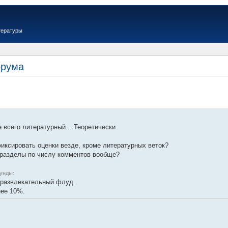
тературы
орума
 всего литературный... Теоретически.
фиксировать оценки везде, кроме литературных веток?
е разделы по числу комментов вообще?
кунды:
а развлекательный флуд.
нее 10%.