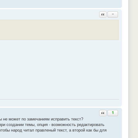
Ответить с цитатой
−
.
Ответить с цитатой
1
ы не может по замечаниям исправить текст?
при создании темы, опция - возможность редактировать
чтобы народ читал правленый текст, а второй как бы для