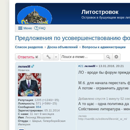
Литостровок
Островок в бушующем море ли
Меню
FAQ
Предложения по усовершенствованию ф
Список разделов
Доска объявлений
Вопросы к администрации
Ответить
#21
леликМ
»
13.01.2016, 20:21
леликМ
Новичок
ЛО - вроде бы форум прежде
М.б. для начала перестать 
А потом - ограничить други
Добавлено спустя 1 минуту 52 се
Репутация:
1205 (+1240/−35)
А то щас - одна политика д
Лояльность:
571 (+596/−25)
Сообщения:
864
Собственно литература - ме
Зарегистрирован:
05.11.2014
С нами:
11 лет 9 месяцев
лелик
Имя:
Леонид Мешалкин
http://samlib.ru/editors/l/leonid_w_m/
Откуда:
г. Шарья, Гиперборейская
Империя