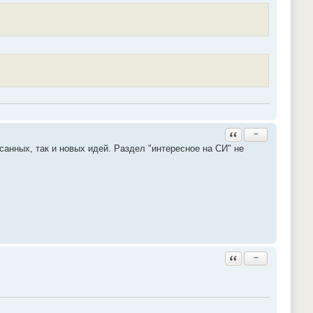
Ответить с цитатой
−
анных, так и новых идей. Раздел "интересное на СИ" не
Ответить с цитатой
−