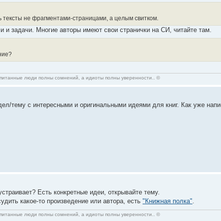
ь тексты не фрагментами-страницами, а целым свитком.
и и задачи. Многие авторы имеют свои странички на СИ, читайте там.
ние?
спитанные люди полны сомнений, а идиоты полны уверенности.. ©
ел/тему с интересными и оригинальными идеями для книг. Как уже напис
 устраивает? Есть конкретные идеи, открывайте тему.
удить какое-то произведение или автора, есть
"Книжная полка"
.
спитанные люди полны сомнений, а идиоты полны уверенности.. ©