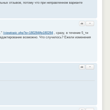
льных отзывов, потому что при неправленном варианте
Ответить с цитатой
−
."
/viewtopic.php?p=180284#p180284
, сразу, в течение 5_ти
е редактирование возможно. Что случилось? Ежели изменения
Ответить с цитатой
−
Ответить с цитатой