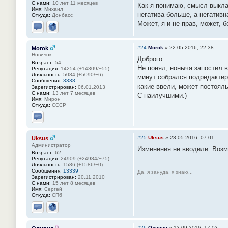
С нами:
10 лет 11 месяцев
Как я понимаю, смысл выкла
Имя:
Михаил
негатива больше, а негативн
Откуда:
Донбасс
Может, я и не прав, может, 
Отправить личное сообщение
Сайт
#24
Morok
»
22.05.2016, 22:38
Morok
Новичок
Доброго.
Возраст:
54
Не понял, ноныча запостил в
Репутация:
14254 (+14309/−55)
Лояльность:
5084 (+5090/−6)
минут собрался подредактиро
Сообщения:
3338
какие ввели, может постоял
Зарегистрирован:
06.01.2013
С нами:
13 лет 7 месяцев
С наилучшими.)
Имя:
Мирон
Откуда:
СССР
Отправить личное сообщение
#25
Uksus
»
23.05.2016, 07:01
Uksus
Администратор
Изменения не вводили. Возм
Возраст:
62
Репутация:
24909 (+24984/−75)
Лояльность:
1586 (+1586/−0)
Сообщения:
13339
Да, я зануда, я знаю...
Зарегистрирован:
20.11.2010
С нами:
15 лет 8 месяцев
Имя:
Сергей
Откуда:
СПб
Отправить личное сообщение
Сайт
#26
Оливия
»
13.09.2016, 17:03