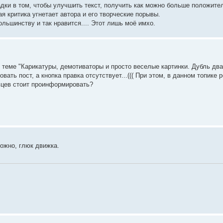
дки в том, чтобы улучшить текст, получить как можно больше положите
ая критика угнетает автора и его творческие порывы.
большинству и так нравится.... Этот лишь моё имхо.
 теме "Карикатуры, демотиваторы и просто веселые картинки. Дубль два
вать пост, а кнопка правка отсутствует...((( При этом, в данном топик
ьцев стоит проинформировать?
ожно, глюк движка.