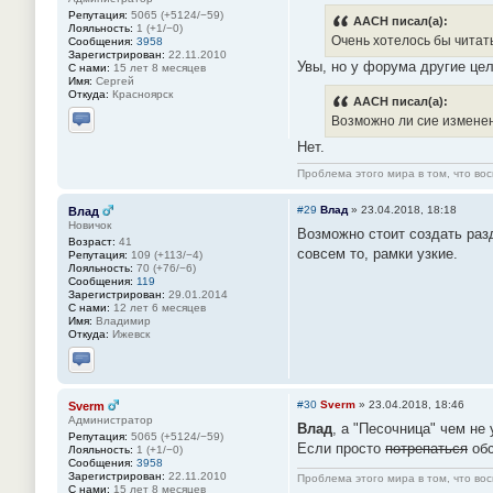
Репутация:
5065 (+5124/−59)
AACH писал(а):
Лояльность:
1 (+1/−0)
Очень хотелось бы читат
Сообщения:
3958
Зарегистрирован:
22.11.2010
Увы, но у форума другие цел
С нами:
15 лет 8 месяцев
Имя:
Сергей
Откуда:
Красноярск
AACH писал(а):
Возможно ли сие измене
Отправить личное сообщение
Нет.
Проблема этого мира в том, что во
#29
Влад
»
23.04.2018, 18:18
Влад
Новичок
Возможно стоит создать разд
Возраст:
41
совсем то, рамки узкие.
Репутация:
109 (+113/−4)
Лояльность:
70 (+76/−6)
Сообщения:
119
Зарегистрирован:
29.01.2014
С нами:
12 лет 6 месяцев
Имя:
Владимир
Откуда:
Ижевск
Отправить личное сообщение
#30
Sverm
»
23.04.2018, 18:46
Sverm
Администратор
Влад
, а "Песочница" чем не
Репутация:
5065 (+5124/−59)
Если просто
потрепаться
обс
Лояльность:
1 (+1/−0)
Сообщения:
3958
Зарегистрирован:
22.11.2010
Проблема этого мира в том, что во
С нами:
15 лет 8 месяцев