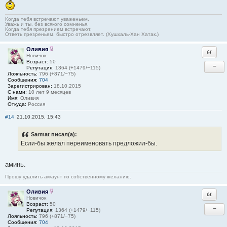
Когда тебя встречают уваженьем,
Уважь и ты, без всякого сомненья.
Когда тебя презрением встречают,
Ответь презреньем, быстро отрезвляет. (Хушхаль-Хан Хатак.)
Оливия
Ответи
Новичок
Возраст:
50
−
Репутация:
1364 (+1479/−115)
Лояльность:
796 (+871/−75)
Сообщения:
704
Зарегистрирован:
18.10.2015
С нами:
10 лет 9 месяцев
Имя:
Оливия
Откуда:
Россия
#14
21.10.2015, 15:43
Sarmat писал(а):
Если-бы желал переименовать предложил-бы.
аминь.
Прошу удалить аккаунт по собственному желанию.
Оливия
Ответи
Новичок
Возраст:
50
−
Репутация:
1364 (+1479/−115)
Лояльность:
796 (+871/−75)
Сообщения:
704