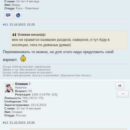
С нами:
14 лет 4 месяца
Имя:
Макар
Откуда:
Русь - Поволжье
Отправить личное сообщение
Сайт
#11
21.10.2015, 15:25
Оливия писал(а):
мне не нравится название раздела. наверное, я тут буду в
изоляции, типа по девчачьи думаю)
Переименовать то можно, но для этого надо предложить свой
вариант.
Когда тебя встречают уваженьем,
Уважь и ты, без всякого сомненья.
Когда тебя презрением встречают,
Ответь презреньем, быстро отрезвляет. (Хушхаль-Хан Хатак.)
Оливия
Ответи
Новичок
Возраст:
50
−
Репутация:
1364 (+1479/−115)
Лояльность:
796 (+871/−75)
Сообщения:
704
Зарегистрирован:
18.10.2015
С нами:
10 лет 9 месяцев
Имя:
Оливия
Откуда:
Россия
#12
21.10.2015, 15:34