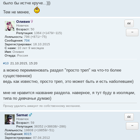
было бы истче круче...)))
Тем не менее,
Оливия
Ответи
Новичок
Возраст:
50
−
Репутация:
1364 (+1479/−115)
Лояльность:
796 (+871/−75)
Сообщения:
704
Зарегистрирован:
18.10.2015
С нами:
10 лет 9 месяцев
Имя:
Оливия
Откуда:
Россия
#10
21.10.2015, 15:20
а можно переименовать раздел "просто треп" на что-то более
существенное)
ведь как известно, просто треп, это может быть и есть наболевшее)
мне не нравится название раздела. наверное, я тут буду в изоляции,
типа по девчачьи думаю)
Прошу удалить аккаунт по собственному желанию.
Sarmat
Ответи
Новичок
Возраст:
59
−
Репутация:
38352 (+38638/−286)
Лояльность:
19808 (+19859/−51)
Сообщения:
8015
Зарегистрирован:
07.04.2012