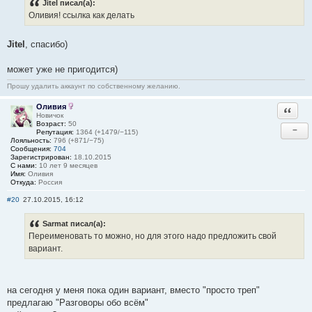
Jitel писал(а):
Оливия! ссылка как делать
Jitel
, спасибо)
может уже не пригодится)
Прошу удалить аккаунт по собственному желанию.
Оливия
Ответи
Новичок
Возраст:
50
−
Репутация:
1364 (+1479/−115)
Лояльность:
796 (+871/−75)
Сообщения:
704
Зарегистрирован:
18.10.2015
С нами:
10 лет 9 месяцев
Имя:
Оливия
Откуда:
Россия
#20
27.10.2015, 16:12
Sarmat писал(а):
Переименовать то можно, но для этого надо предложить свой
вариант.
на сегодня у меня пока один вариант, вместо "просто треп"
предлагаю "Разговоры обо всём"