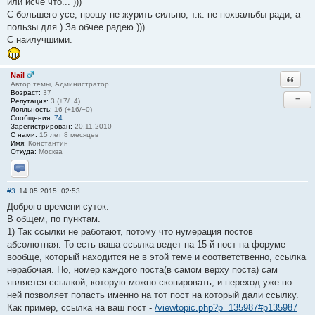
или исче что... )))
С большего усе, прошу не журить сильно, т.к. не похвальбы ради, а
пользы для.) За обчее радею.)))
С наилучшими.
Nail
Ответи
Автор темы, Администратор
Возраст:
37
−
Репутация:
3 (+7/−4)
Лояльность:
16 (+16/−0)
Сообщения:
74
Зарегистрирован:
20.11.2010
С нами:
15 лет 8 месяцев
Имя:
Константин
Откуда:
Москва
Отправить личное сообщение
#3
14.05.2015, 02:53
Доброго времени суток.
В общем, по пунктам.
1) Так ссылки не работают, потому что нумерация постов
абсолютная. То есть ваша ссылка ведет на 15-й пост на форуме
вообще, который находится не в этой теме и соответственно, ссылка
нерабочая. Но, номер каждого поста(в самом верху поста) сам
является ссылкой, которую можно скопировать, и переход уже по
ней позволяет попасть именно на тот пост на который дали ссылку.
Как пример, ссылка на ваш пост -
/viewtopic.php?p=135987#p135987