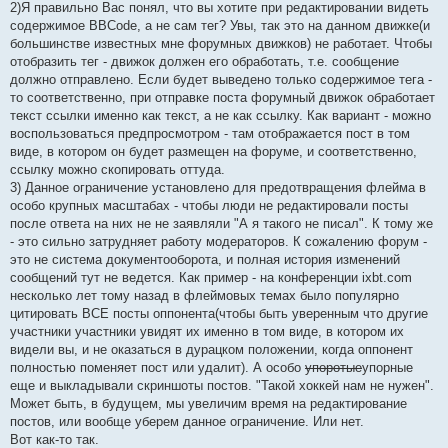
2)Я правильно Вас понял, что вы хотите при редактировании видеть
содержимое BBCode, а не сам тег? Увы, так это на данном движке(и
большинстве известных мне форумных движков) не работает. Чтобы
отобразить тег - движок должен его обработать, т.е. сообщение
должно отправлено. Если будет выведено только содержимое тега -
то соответственно, при отправке поста форумный движок обработает
текст ссылки именно как текст, а не как ссылку. Как вариант - можно
воспользоваться предпросмотром - там отображается пост в том
виде, в котором он будет размещен на форуме, и соответственно,
ссылку можно скопировать оттуда.
3) Данное ограничение установлено для предотвращения флейма в
особо крупных масштабах - чтобы люди не редактировали посты
после ответа на них не не заявляли "А я такого не писал". К тому же
- это сильно затрудняет работу модераторов. К сожалению форум -
это не система документооборота, и полная история изменений
сообщений тут не ведется. Как пример - на конференции ixbt.com
несколько лет тому назад в флеймовых темах было популярно
цитировать ВСЕ посты оппонента(чтобы быть уверенным что другие
участники участники увидят их именно в том виде, в котором их
видели вы, и не оказаться в дурацком положении, когда оппонент
полностью поменяет пост или удалит). А особо
упоротые
упорные
еще и выкладывали скриншоты постов. "Такой хоккей нам не нужен".
Может быть, в будущем, мы увеличим время на редактирование
постов, или вообще уберем данное ограничение. Или нет.
Вот как-то так.