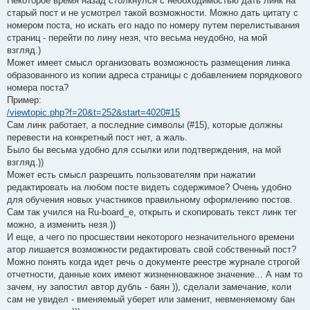
Некоторое время назад столкнулся с необходимостью дать линк на
старый пост и не усмотрел такой возможности. Можно дать цитату с
номером поста, но искать его надо по номеру путем перелистывания
страниц - перейти по лину незя, что весьма неудобно, на мой
взгляд.)
Может имеет смысл организовать возможность размещения линка
образованного из копии адреса страницы с добавлением порядкового
номера поста?
Пример:
/viewtopic.php?f=20&t=252&start=4020#15
Сам линк работает, а последние символы (#15), которые должны
перевести на конкретный пост нет, а жаль.
Было бы весьма удобно для ссылки или подтверждения, на мой
взгляд.))
Может есть смысл разрешить пользователям при нажатии
редактировать на любом посте видеть содержимое? Очень удобно
для обучения новых участников правильному оформлению постов.
Сам так учился на Ru-board_е, открыть и скопировать текст линк тег
можно, а изменить незя.))
И еще, а чего по просшествии некоторого незначительного времени
атор лишается возможности редактировать свой собственный пост?
Можно понять когда идет речь о документе реестре журнале строгой
отчетности, данные коих имеют жизненноважное значение... А нам то
зачем, ну запостил автор дубль - баян )), сделали замечание, коли
сам не увидел - вменяемый уберет или заменит, невменяемому бан