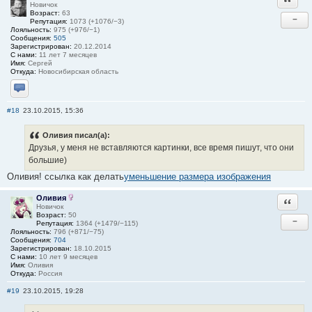
Новичок
Возраст:
63
−
Репутация:
1073 (+1076/−3)
Лояльность:
975 (+976/−1)
Сообщения:
505
Зарегистрирован:
20.12.2014
С нами:
11 лет 7 месяцев
Имя:
Сергей
Откуда:
Новосибирская область
Отправить личное сообщение
#18
23.10.2015, 15:36
Оливия писал(а):
Друзья, у меня не вставляются картинки, все время пишут, что они
большие)
Оливия! ссылка как делать
уменьшение размера изображения
Оливия
Ответи
Новичок
Возраст:
50
−
Репутация:
1364 (+1479/−115)
Лояльность:
796 (+871/−75)
Сообщения:
704
Зарегистрирован:
18.10.2015
С нами:
10 лет 9 месяцев
Имя:
Оливия
Откуда:
Россия
#19
23.10.2015, 19:28