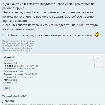
В данной теме вы можете предлагать свои идеи и замечания по
работе форума.
Желателен здоровый конструктивизм в предложениях, а также
понимание того, что не все можно сделать быстро( если можно
сделать вообще).
А если вы знаете не только что можно сделать, но и как - то тогда
вообще замечательно.
UPD. Только заметил, что в тему нельзя писать. Теперь можно.
Вдруг из болотного тумана,
на брег, походкою шайтана.
Выходит злобный Паладин.
За что так негра обозвали,
наверно знает, бог один.
Morok
Ответи
Новичок
Возраст:
54
−
Репутация:
14254 (+14309/−55)
Лояльность:
5084 (+5090/−6)
Сообщения:
3338
Зарегистрирован:
06.01.2013
С нами:
13 лет 7 месяцев
Имя:
Мирон
Откуда:
СССР
Отправить личное сообщение
#2
10.05.2015, 17:36
Доброго.