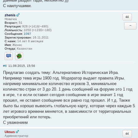
данный раздел тады, непонятно.)))
С наилучшими.
zhenis
Ответи
Новичок
Возраст:
51
−
Репутация:
928 (+1418/−490)
Лояльность:
1050 (+1230/−180)
Сообщения:
1097
Зарегистрирован:
16.11.2011
С нами:
14 лет 8 месяцев
Имя:
Женис
Откуда:
Казахстан
Отправить личное сообщение
ICQ
#6
11.08.2015, 15:56
Предлагаю создать тему: Альтернативно Историческая Игра.
Например тема игры 1900 год. Модератор выдает правила Игры.
например минимальное количество игроков 3, минимальное
количество стран от 3 до 20. 1 день сообщений на форуме это 1 год
в игре, т.е если оставил сегодня сообщение в игре значит 1 год
прошел, не оставил сообщение все равно год прошел. И т.д. Также
было бы хорошо вывесить глобальную карту, которая через каждые 5
лет игрового времени меняется, в зависимости от территориальных
приобретений или потерь.
С уважением
Uksus
Ответи
Администратор