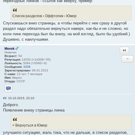
переходных линков - ссылок как вверху, пример:
Список разделов › Оффтопик › Юмор
Спускаешься вниз страницы, а чтобы перейти с нее сразу в другой
раздел надо обязательно вернуться наверх, как-бы и не сложно, но
коли линк перехода был бы внизу, на мой взгляд, было бы удобней.)
Душевно, с наилучшими.
Morok
Ответи
Новичок
Возраст:
54
−
Репутация:
14254 (+14309/−55)
Лояльность:
5084 (+5090/−6)
Сообщения:
3338
Зарегистрирован:
06.01.2013
С нами:
13 лет 7 месяцев
Имя:
Мирон
Откуда:
СССР
Отправить личное сообщение
#9
15.10.2015, 22:10
Доброго.
Появление внизу страницы линка
< Вернуться в Юмор
улучшило ситуацию, жаль тока, что не дальше, в список разделов,