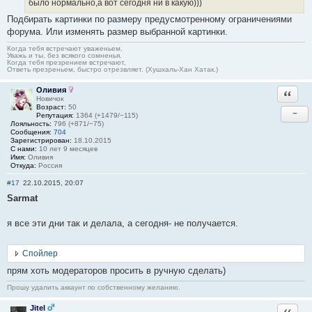
было нормально,а вот сегодня ни в какую)))
Подбирать картинки по размеру предусмотренному ограничениями
форума. Или изменять размер выбранной картинки.
Когда тебя встречают уваженьем,
Уважь и ты, без всякого сомненья.
Когда тебя презрением встречают,
Ответь презреньем, быстро отрезвляет. (Хушхаль-Хан Хатак.)
Оливия
Ответи
Новичок
Возраст:
50
−
Репутация:
1364 (+1479/−115)
Лояльность:
796 (+871/−75)
Сообщения:
704
Зарегистрирован:
18.10.2015
С нами:
10 лет 9 месяцев
Имя:
Оливия
Откуда:
Россия
#17
22.10.2015, 20:07
Sarmat
я все эти дни так и делала, а сегодня- не получается.
Спойлер
прям хоть модераторов просить в ручную сделать)
Прошу удалить аккаунт по собственному желанию.
Jitel
Ответи