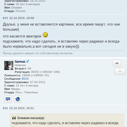
Зарегистрирован:
18.10.2015
С нами:
10 лет 9 месяцев
Имя:
Оливия
Откуда:
Россия
#15
22.10.2015, 19:58
Друзья, у меня не вставляются картинки, все время пишут, что они
большие)
это касается аватарок
подскажите, что надо сделать, я вставляю через радикал и всегда
было нормально,а вот сегодня ни в какую)))
Прошу удалить аккаунт по собственному желанию.
Sarmat
Ответи
Новичок
Возраст:
59
−
Репутация:
38352 (+38638/−286)
Лояльность:
19808 (+19859/−51)
Сообщения:
8015
Зарегистрирован:
07.04.2012
С нами:
14 лет 4 месяца
Имя:
Макар
Откуда:
Русь - Поволжье
Отправить личное сообщение
Сайт
#16
22.10.2015, 20:01
Оливия писал(а):
подскажите, что надо сделать, я вставляю через радикал и всегда