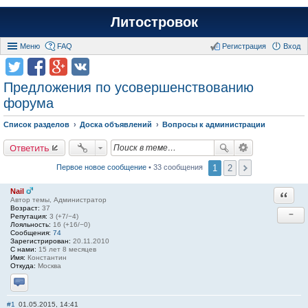
Литостровок
Меню
FAQ
Регистрация
Вход
Предложения по усовершенствованию
форума
Список разделов
Доска объявлений
Вопросы к администрации
Ответить
1
2
Первое новое сообщение
• 33 сообщения
Nail
Ответи
Автор темы, Администратор
Возраст:
37
−
Репутация:
3 (+7/−4)
Лояльность:
16 (+16/−0)
Сообщения:
74
Зарегистрирован:
20.11.2010
С нами:
15 лет 8 месяцев
Имя:
Константин
Откуда:
Москва
Отправить личное сообщение
#1
01.05.2015, 14:41