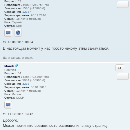
Возраст:
62
−
Репутация:
24900 (+24975/−75)
Лояльность:
1586 (+1586/−0)
Сообщения:
13337
Зарегистрирован:
20.11.2010
С нами:
15 лет 8 месяцев
Имя:
Сергей
Откуда:
СПб
Отправить личное сообщение
Сайт
#7
13.08.2015, 08:24
В настоящий момент у нас просто некому этим заниматься.
Да, я зануда, я знаю...
Morok
Ответи
Новичок
Возраст:
54
−
Репутация:
14254 (+14309/−55)
Лояльность:
5084 (+5090/−6)
Сообщения:
3338
Зарегистрирован:
06.01.2013
С нами:
13 лет 7 месяцев
Имя:
Мирон
Откуда:
СССР
Отправить личное сообщение
#8
11.10.2015, 13:42
Доброго.
Может прикините возможность размещения внизу страниц