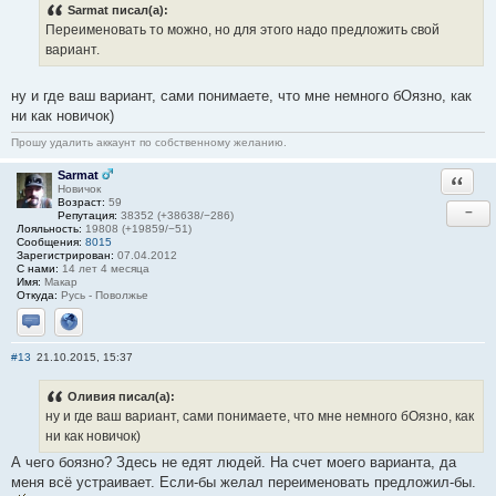
Sarmat писал(а):
Переименовать то можно, но для этого надо предложить свой
вариант.
ну и где ваш вариант, сами понимаете, что мне немного бОязно, как
ни как новичок)
Прошу удалить аккаунт по собственному желанию.
Sarmat
Ответи
Новичок
Возраст:
59
−
Репутация:
38352 (+38638/−286)
Лояльность:
19808 (+19859/−51)
Сообщения:
8015
Зарегистрирован:
07.04.2012
С нами:
14 лет 4 месяца
Имя:
Макар
Откуда:
Русь - Поволжье
Отправить личное сообщение
Сайт
#13
21.10.2015, 15:37
Оливия писал(а):
ну и где ваш вариант, сами понимаете, что мне немного бОязно, как
ни как новичок)
А чего боязно? Здесь не едят людей. На счет моего варианта, да
меня всё устраивает. Если-бы желал переименовать предложил-бы.