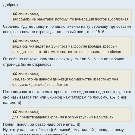
Доброго.
Nail писал(а):
Так ссылки не работают, потому что нумерация постов абсолютная.
Странно. Иду по линку и попадаю именно на ту страницу где оставил
пост, но в начало страницы - на первый пост, а не 15_й.
Nail писал(а):
ваша ссылка ведет на 15-й пост на форуме вообще, который
находится не в этой теме и соответственно, ссылка нерабочая.
От себя по ссылке нормально захожу, ежели бы была не рабочая
страница бы не открылась.
Nail писал(а):
Увы, так это на данном движке(и большинстве известных мне
форумных движков) не работает.
Пока активна кнопка редактировать все видно как надо постеру, а как
оно называется тег или бибикод нам татарам по любому, абы с ног
валило.)))
Nail писал(а):
для предотвращения флейма в особо крупных масштабах
Понял, понял, за базар надо отвечать...)))
Ну, как у классика: "жираф большой, ему видней", правда к чему