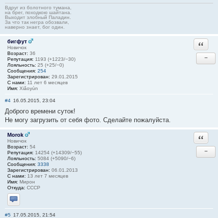
Вдруг из болотного тумана,
на брег, походкою шайтана.
Выходит злобный Паладин.
За что так негра обозвали,
наверно знает, бог один.
бигфут
Ответи
Новичок
Возраст:
36
−
Репутация:
1193 (+1223/−30)
Лояльность:
25 (+25/−0)
Сообщения:
254
Зарегистрирован:
29.01.2015
С нами:
11 лет 6 месяцев
Имя:
Xiǎoyún
#4
16.05.2015, 23:04
Доброго времени суток!
Не могу загрузить от себя фото. Сделайте пожалуйста.
Morok
Ответи
Новичок
Возраст:
54
−
Репутация:
14254 (+14309/−55)
Лояльность:
5084 (+5090/−6)
Сообщения:
3338
Зарегистрирован:
06.01.2013
С нами:
13 лет 7 месяцев
Имя:
Мирон
Откуда:
СССР
Отправить личное сообщение
#5
17.05.2015, 21:54