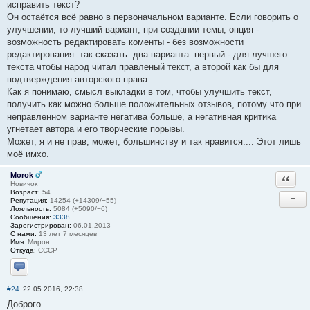
исправить текст?
Он остаётся всё равно в первоначальном варианте. Если говорить о
улучшении, то лучший вариант, при создании темы, опция -
возможность редактировать коменты - без возможности
редактирования. так сказать. два варианта. первый - для лучшего
текста чтобы народ читал правленый текст, а второй как бы для
подтверждения авторского права.
Как я понимаю, смысл выкладки в том, чтобы улучшить текст,
получить как можно больше положительных отзывов, потому что при
неправленном варианте негатива больше, а негативная критика
угнетает автора и его творческие порывы.
Может, я и не прав, может, большинству и так нравится.... Этот лишь
моё имхо.
Morok
Ответи
Новичок
Возраст:
54
−
Репутация:
14254 (+14309/−55)
Лояльность:
5084 (+5090/−6)
Сообщения:
3338
Зарегистрирован:
06.01.2013
С нами:
13 лет 7 месяцев
Имя:
Мирон
Откуда:
СССР
Отправить личное сообщение
#24
22.05.2016, 22:38
Доброго.