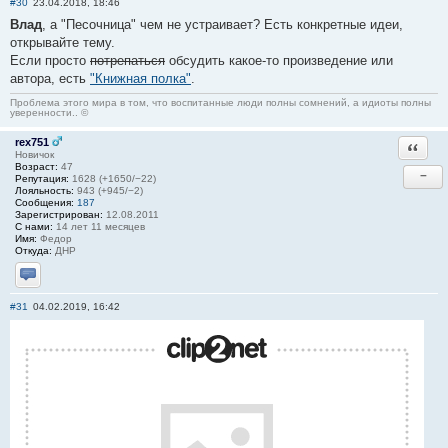
#30
23.04.2018, 18:46
Влад
, а "Песочница" чем не устраивает? Есть конкретные идеи,
открывайте тему.
Если просто
потрепаться
обсудить какое-то произведение или
автора, есть
"Книжная полка"
.
Проблема этого мира в том, что воспитанные люди полны сомнений, а идиоты полны
уверенности.. ©
rex751
Ответи
Новичок
Возраст:
47
−
Репутация:
1628 (+1650/−22)
Лояльность:
943 (+945/−2)
Сообщения:
187
Зарегистрирован:
12.08.2011
С нами:
14 лет 11 месяцев
Имя:
Федор
Откуда:
ДНР
Отправить личное сообщение
#31
04.02.2019, 16:42