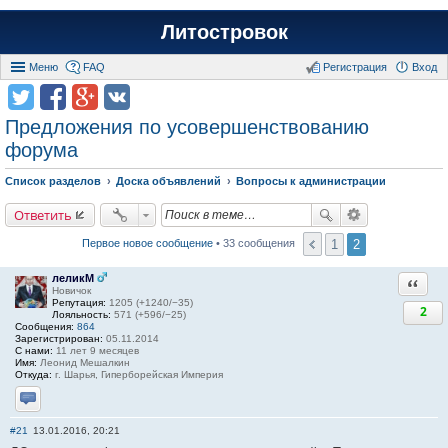
Литостровок
Меню
FAQ
Регистрация
Вход
Предложения по усовершенствованию
форума
Список разделов
Доска объявлений
Вопросы к администрации
Ответить
1
2
Первое новое сообщение
• 33 сообщения
леликМ
Ответи
Новичок
Репутация:
1205 (+1240/−35)
2
Лояльность:
571 (+596/−25)
Сообщения:
864
Зарегистрирован:
05.11.2014
С нами:
11 лет 9 месяцев
Имя:
Леонид Мешалкин
Откуда:
г. Шарья, Гиперборейская Империя
Отправить личное сообщение
#21
13.01.2016, 20:21