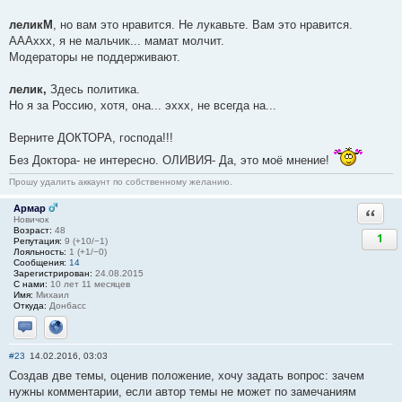
леликМ
, но вам это нравится. Не лукавьте. Вам это нравится.
АААххх, я не мальчик... мамат молчит.
Модераторы не поддерживают.
лелик,
Здесь политика.
Но я за Россию, хотя, она... эххх, не всегда на...
Верните ДОКТОРА, господа!!!
Без Доктора- не интересно. ОЛИВИЯ- Да, это моё мнение!
Прошу удалить аккаунт по собственному желанию.
Армар
Ответи
Новичок
Возраст:
48
1
Репутация:
9 (+10/−1)
Лояльность:
1 (+1/−0)
Сообщения:
14
Зарегистрирован:
24.08.2015
С нами:
10 лет 11 месяцев
Имя:
Михаил
Откуда:
Донбасс
Отправить личное сообщение
Сайт
#23
14.02.2016, 03:03
Создав две темы, оценив положение, хочу задать вопрос: зачем
нужны комментарии, если автор темы не может по замечаниям