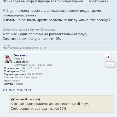
ЛО - вроде бы форум прежде всего литературный... Теоретически.
М.б. для начала перестать фиксировать оценки везде, кроме
литературных веток?
А потом - ограничить другие разделы по числу комментов вообще?
Добавлено спустя 1 минуту 52 секунды:
А то щас - одна политика да развлекательный флуд.
Собственно литература - менее 10%.
лелик
http://samlib.ru/editors/l/leonid_w_m/
Оливия
Ответи
Новичок
Возраст:
50
−
Репутация:
1364 (+1479/−115)
Лояльность:
796 (+871/−75)
Сообщения:
704
Зарегистрирован:
18.10.2015
С нами:
10 лет 9 месяцев
Имя:
Оливия
Откуда:
Россия
#22
28.01.2016, 21:29
леликМ писал(а):
А то щас - одна политика да развлекательный флуд.
Собственно литература - менее 10%.