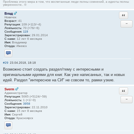
Проблема этого мира в том, что воспитанные люди полны сомнений, а идиоты полны
уверенности.. ©
Влад
Ответи
Новичок
Возраст:
41
−
Репутация:
109 (+113/−4)
Лояльность:
70 (+76/−6)
Сообщения:
119
Зарегистрирован:
29.01.2014
С нами:
12 лет 6 месяцев
Имя:
Владимир
Откуда:
Ижевск
Отправить личное сообщение
#29
23.04.2018, 18:18
Возможно стоит создать раздел/тему с интересными и
оригинальными идеями для книг. Как уже написанных, так и новых
идей. Раздел "интересное на СИ" не совсем то, рамки узкие.
Sverm
Ответи
Администратор
Репутация:
5065 (+5124/−59)
−
Лояльность:
1 (+1/−0)
Сообщения:
3958
Зарегистрирован:
22.11.2010
С нами:
15 лет 8 месяцев
Имя:
Сергей
Откуда:
Красноярск
Отправить личное сообщение