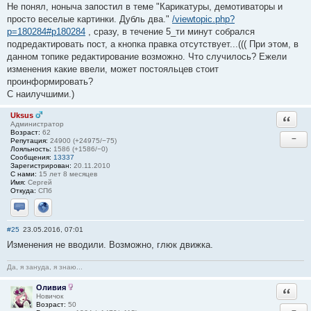
Не понял, ноныча запостил в теме "Карикатуры, демотиваторы и
просто веселые картинки. Дубль два."
/viewtopic.php?
p=180284#p180284
, сразу, в течение 5_ти минут собрался
подредактировать пост, а кнопка правка отсутствует...((( При этом, в
данном топике редактирование возможно. Что случилось? Ежели
изменения какие ввели, может постояльцев стоит
проинформировать?
С наилучшими.)
Uksus
Ответи
Администратор
Возраст:
62
−
Репутация:
24900 (+24975/−75)
Лояльность:
1586 (+1586/−0)
Сообщения:
13337
Зарегистрирован:
20.11.2010
С нами:
15 лет 8 месяцев
Имя:
Сергей
Откуда:
СПб
Отправить личное сообщение
Сайт
#25
23.05.2016, 07:01
Изменения не вводили. Возможно, глюк движка.
Да, я зануда, я знаю...
Оливия
Ответи
Новичок
Возраст:
50
−