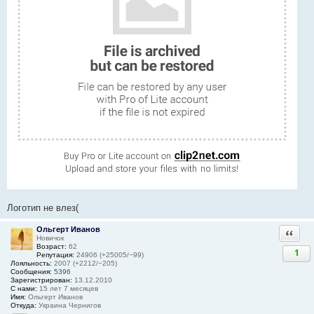
Логотип не влез(
Ольгерт Иванов
Ответи
Новичок
Возраст:
62
1
Репутация:
24906 (+25005/−99)
Лояльность:
2007 (+2212/−205)
Сообщения:
5396
Зарегистрирован:
13.12.2010
С нами:
15 лет 7 месяцев
Имя:
Ольгерт Иванов
Откуда:
Украина Чернигов