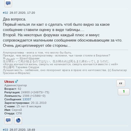
Отправить личное сообщение
#32
28.07.2020, 17:20
Два вопроса.
Первый нельзя ли какт о сделать чтоб было видно за какое
сообщение ставили оценку в виде таблицы....
Второй. На некоторых форумах каждый плюс и минус
сопровождается маленьким сообщением обосновывающим за что.
Очень дисциплинирует обе стороны...
Альтернативка - книга о том, что могло бы быть.
Прежде, чем писать альтернативку - вспомни, чьи танки стояли в Берлине?
Я-شوروی — šûravî-Шурави
生が終わって死が始まるのではない。生が終われば死もまた終わってしまうのだ。
«Когда кончается жизнь, смерть не начинается, смерть кончается вместе с ней»
寺山修司 Тэраяма Сюудзи
Лучшая месть - забвение, оно похоронит врага в прахе его ничтожества. (с) Бальтасар
Грасиан-и-Моралес
Uksus
Ответи
Администратор
Возраст:
62
1
Репутация:
24900 (+24975/−75)
Лояльность:
1586 (+1586/−0)
Сообщения:
13337
Зарегистрирован:
20.11.2010
С нами:
15 лет 8 месяцев
Имя:
Сергей
Откуда:
СПб
Отправить личное сообщение
Сайт
#33
28.07.2020, 18:49