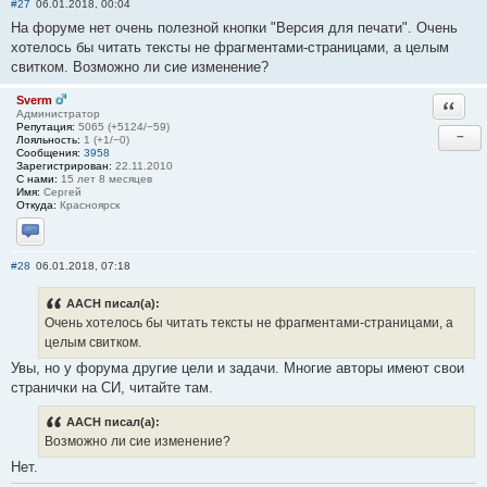
#27
06.01.2018, 00:04
На форуме нет очень полезной кнопки "Версия для печати". Очень
хотелось бы читать тексты не фрагментами-страницами, а целым
свитком. Возможно ли сие изменение?
Sverm
Ответи
Администратор
Репутация:
5065 (+5124/−59)
−
Лояльность:
1 (+1/−0)
Сообщения:
3958
Зарегистрирован:
22.11.2010
С нами:
15 лет 8 месяцев
Имя:
Сергей
Откуда:
Красноярск
Отправить личное сообщение
#28
06.01.2018, 07:18
AACH писал(а):
Очень хотелось бы читать тексты не фрагментами-страницами, а
целым свитком.
Увы, но у форума другие цели и задачи. Многие авторы имеют свои
странички на СИ, читайте там.
AACH писал(а):
Возможно ли сие изменение?
Нет.