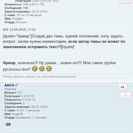
Репутация:
1364 (+1479/−115)
Лояльность:
796 (+871/−75)
Сообщения:
704
Зарегистрирован:
18.10.2015
С нами:
10 лет 9 месяцев
Имя:
Оливия
Откуда:
Россия
#26
13.09.2016, 17:03
[quote="Армар"]Создав две темы, оценив положение, хочу задать
вопрос: зачем нужны комментарии,
если автор темы не может по
замечаниям исправить текст?[
/quote]
Армар
, ахахахах!!! Ну даааа... ешкин кот!!! Моё самое грубое
ругательство!!!
Прошу удалить аккаунт по собственному желанию.
AACH
Ответи
Новичок
Возраст:
53
−
Репутация:
0 (+0/−0)
Лояльность:
0 (+0/−0)
Сообщения:
1
Зарегистрирован:
05.01.2018
С нами:
8 лет 7 месяцев
Имя:
Андрей
Откуда:
Башкирия, г. Салават
Отправить личное сообщение