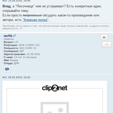
#30
23.04.2018, 18:46
Влад
, а "Песочница" чем не устраивает? Есть конкретные идеи,
открывайте тему.
Если просто
потрепаться
обсудить какое-то произведение или
автора, есть
"Книжная полка"
.
Проблема этого мира в том, что воспитанные люди полны сомнений, а идиоты полны
уверенности.. ©
rex751
Ответи
Новичок
Возраст:
47
−
Репутация:
1628 (+1650/−22)
Лояльность:
943 (+945/−2)
Сообщения:
187
Зарегистрирован:
12.08.2011
С нами:
14 лет 11 месяцев
Имя:
Федор
Откуда:
ДНР
Отправить личное сообщение
#31
04.02.2019, 16:42