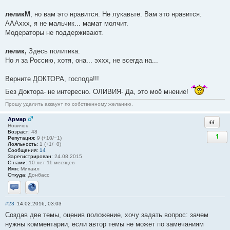
леликМ
, но вам это нравится. Не лукавьте. Вам это нравится.
АААххх, я не мальчик... мамат молчит.
Модераторы не поддерживают.
лелик,
Здесь политика.
Но я за Россию, хотя, она... эххх, не всегда на...
Верните ДОКТОРА, господа!!!
Без Доктора- не интересно. ОЛИВИЯ- Да, это моё мнение!
Прошу удалить аккаунт по собственному желанию.
Армар
Ответи
Новичок
Возраст:
48
1
Репутация:
9 (+10/−1)
Лояльность:
1 (+1/−0)
Сообщения:
14
Зарегистрирован:
24.08.2015
С нами:
10 лет 11 месяцев
Имя:
Михаил
Откуда:
Донбасс
Отправить личное сообщение
Сайт
#23
14.02.2016, 03:03
Создав две темы, оценив положение, хочу задать вопрос: зачем
нужны комментарии, если автор темы не может по замечаниям