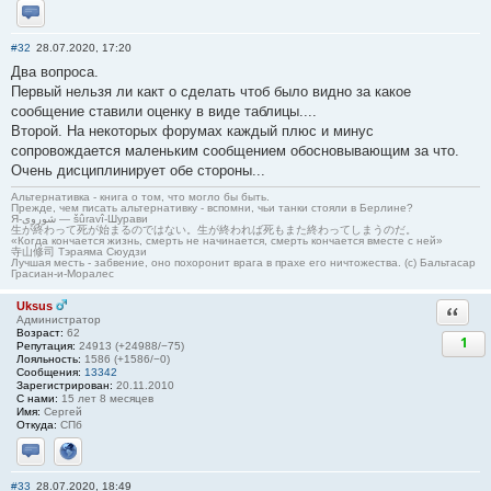
Отправить личное сообщение
#32
28.07.2020, 17:20
Два вопроса.
Первый нельзя ли какт о сделать чтоб было видно за какое
сообщение ставили оценку в виде таблицы....
Второй. На некоторых форумах каждый плюс и минус
сопровождается маленьким сообщением обосновывающим за что.
Очень дисциплинирует обе стороны...
Альтернативка - книга о том, что могло бы быть.
Прежде, чем писать альтернативку - вспомни, чьи танки стояли в Берлине?
Я-شوروی — šûravî-Шурави
生が終わって死が始まるのではない。生が終われば死もまた終わってしまうのだ。
«Когда кончается жизнь, смерть не начинается, смерть кончается вместе с ней»
寺山修司 Тэраяма Сюудзи
Лучшая месть - забвение, оно похоронит врага в прахе его ничтожества. (с) Бальтасар
Грасиан-и-Моралес
Uksus
Ответи
Администратор
Возраст:
62
1
Репутация:
24913 (+24988/−75)
Лояльность:
1586 (+1586/−0)
Сообщения:
13342
Зарегистрирован:
20.11.2010
С нами:
15 лет 8 месяцев
Имя:
Сергей
Откуда:
СПб
Отправить личное сообщение
Сайт
#33
28.07.2020, 18:49