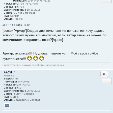
Репутация:
1364 (+1479/−115)
Лояльность:
796 (+871/−75)
Сообщения:
704
Зарегистрирован:
18.10.2015
С нами:
10 лет 9 месяцев
Имя:
Оливия
Откуда:
Россия
#26
13.09.2016, 17:03
[quote="Армар"]Создав две темы, оценив положение, хочу задать
вопрос: зачем нужны комментарии,
если автор темы не может по
замечаниям исправить текст?[
/quote]
Армар
, ахахахах!!! Ну даааа... ешкин кот!!! Моё самое грубое
ругательство!!!
Прошу удалить аккаунт по собственному желанию.
AACH
Ответи
Новичок
Возраст:
53
−
Репутация:
0 (+0/−0)
Лояльность:
0 (+0/−0)
Сообщения:
1
Зарегистрирован:
05.01.2018
С нами:
8 лет 7 месяцев
Имя:
Андрей
Откуда:
Башкирия, г. Салават
Отправить личное сообщение