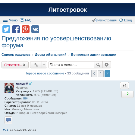
Литостровок
Меню
FAQ
Регистрация
Вход
Предложения по усовершенствованию
форума
Список разделов
Доска объявлений
Вопросы к администрации
Ответить
1
2
Первое новое сообщение
• 33 сообщения
леликМ
Ответи
Новичок
Репутация:
1205 (+1240/−35)
2
Лояльность:
571 (+596/−25)
Сообщения:
864
Зарегистрирован:
05.11.2014
С нами:
11 лет 9 месяцев
Имя:
Леонид Мешалкин
Откуда:
г. Шарья, Гиперборейская Империя
Отправить личное сообщение
#21
13.01.2016, 20:21