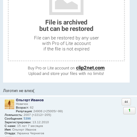
Логотип не влез(
Ольгерт Иванов
Ответи
Новичок
Возраст:
62
1
Репутация:
24906 (+25005/−99)
Лояльность:
2007 (+2212/−205)
Сообщения:
5396
Зарегистрирован:
13.12.2010
С нами:
15 лет 7 месяцев
Имя:
Ольгерт Иванов
Откуда:
Украина Чернигов