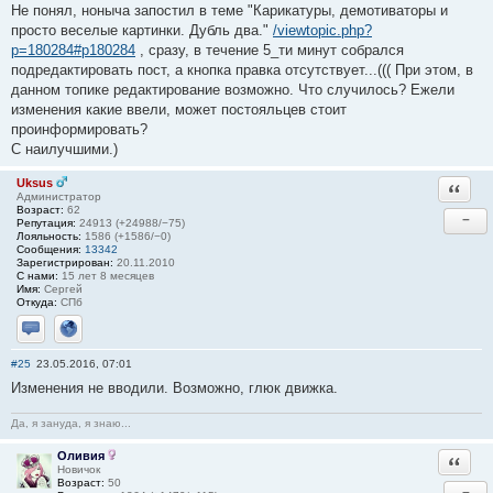
Не понял, ноныча запостил в теме "Карикатуры, демотиваторы и
просто веселые картинки. Дубль два."
/viewtopic.php?
p=180284#p180284
, сразу, в течение 5_ти минут собрался
подредактировать пост, а кнопка правка отсутствует...((( При этом, в
данном топике редактирование возможно. Что случилось? Ежели
изменения какие ввели, может постояльцев стоит
проинформировать?
С наилучшими.)
Uksus
Ответи
Администратор
Возраст:
62
−
Репутация:
24913 (+24988/−75)
Лояльность:
1586 (+1586/−0)
Сообщения:
13342
Зарегистрирован:
20.11.2010
С нами:
15 лет 8 месяцев
Имя:
Сергей
Откуда:
СПб
Отправить личное сообщение
Сайт
#25
23.05.2016, 07:01
Изменения не вводили. Возможно, глюк движка.
Да, я зануда, я знаю...
Оливия
Ответи
Новичок
Возраст:
50
−