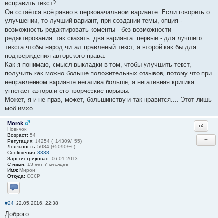
исправить текст?
Он остаётся всё равно в первоначальном варианте. Если говорить о
улучшении, то лучший вариант, при создании темы, опция -
возможность редактировать коменты - без возможности
редактирования. так сказать. два варианта. первый - для лучшего
текста чтобы народ читал правленый текст, а второй как бы для
подтверждения авторского права.
Как я понимаю, смысл выкладки в том, чтобы улучшить текст,
получить как можно больше положительных отзывов, потому что при
неправленном варианте негатива больше, а негативная критика
угнетает автора и его творческие порывы.
Может, я и не прав, может, большинству и так нравится.... Этот лишь
моё имхо.
Morok
Ответи
Новичок
Возраст:
54
−
Репутация:
14254 (+14309/−55)
Лояльность:
5084 (+5090/−6)
Сообщения:
3338
Зарегистрирован:
06.01.2013
С нами:
13 лет 7 месяцев
Имя:
Мирон
Откуда:
СССР
Отправить личное сообщение
#24
22.05.2016, 22:38
Доброго.