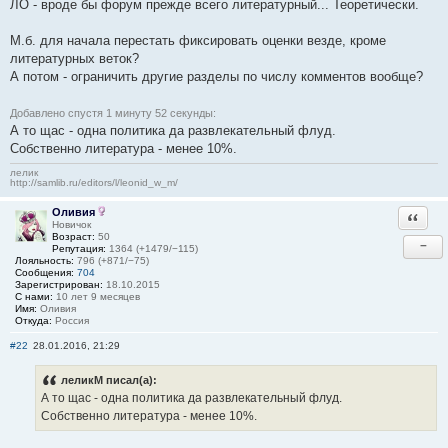
ЛО - вроде бы форум прежде всего литературный... Теоретически.
М.б. для начала перестать фиксировать оценки везде, кроме
литературных веток?
А потом - ограничить другие разделы по числу комментов вообще?
Добавлено спустя 1 минуту 52 секунды:
А то щас - одна политика да развлекательный флуд.
Собственно литература - менее 10%.
лелик
http://samlib.ru/editors/l/leonid_w_m/
Оливия
Ответи
Новичок
Возраст:
50
−
Репутация:
1364 (+1479/−115)
Лояльность:
796 (+871/−75)
Сообщения:
704
Зарегистрирован:
18.10.2015
С нами:
10 лет 9 месяцев
Имя:
Оливия
Откуда:
Россия
#22
28.01.2016, 21:29
леликМ писал(а):
А то щас - одна политика да развлекательный флуд.
Собственно литература - менее 10%.