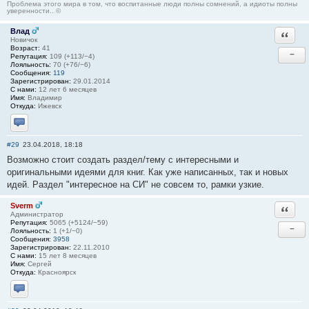
Проблема этого мира в том, что воспитанные люди полны сомнений, а идиоты полны
уверенности.. ©
Влад
Ответи
Новичок
Возраст:
41
−
Репутация:
109 (+113/−4)
Лояльность:
70 (+76/−6)
Сообщения:
119
Зарегистрирован:
29.01.2014
С нами:
12 лет 6 месяцев
Имя:
Владимир
Откуда:
Ижевск
Отправить личное сообщение
#29
23.04.2018, 18:18
Возможно стоит создать раздел/тему с интересными и
оригинальными идеями для книг. Как уже написанных, так и новых
идей. Раздел "интересное на СИ" не совсем то, рамки узкие.
Sverm
Ответи
Администратор
Репутация:
5065 (+5124/−59)
−
Лояльность:
1 (+1/−0)
Сообщения:
3958
Зарегистрирован:
22.11.2010
С нами:
15 лет 8 месяцев
Имя:
Сергей
Откуда:
Красноярск
Отправить личное сообщение