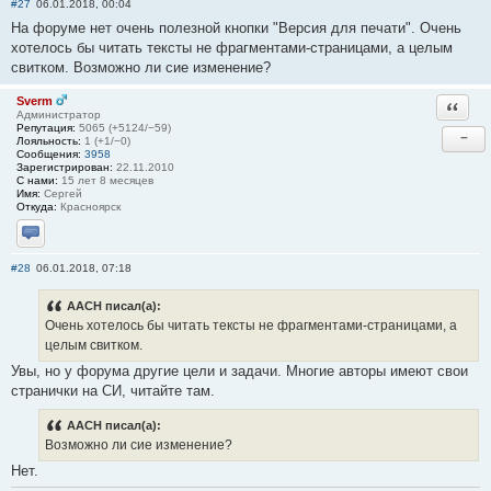
#27
06.01.2018, 00:04
На форуме нет очень полезной кнопки "Версия для печати". Очень
хотелось бы читать тексты не фрагментами-страницами, а целым
свитком. Возможно ли сие изменение?
Sverm
Ответи
Администратор
Репутация:
5065 (+5124/−59)
−
Лояльность:
1 (+1/−0)
Сообщения:
3958
Зарегистрирован:
22.11.2010
С нами:
15 лет 8 месяцев
Имя:
Сергей
Откуда:
Красноярск
Отправить личное сообщение
#28
06.01.2018, 07:18
AACH писал(а):
Очень хотелось бы читать тексты не фрагментами-страницами, а
целым свитком.
Увы, но у форума другие цели и задачи. Многие авторы имеют свои
странички на СИ, читайте там.
AACH писал(а):
Возможно ли сие изменение?
Нет.