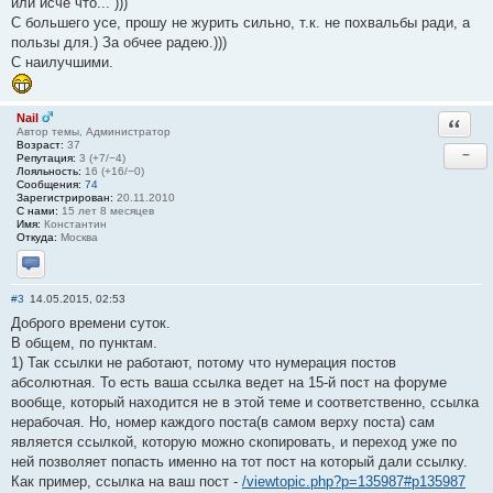
или исче что... )))
С большего усе, прошу не журить сильно, т.к. не похвальбы ради, а
пользы для.) За обчее радею.)))
С наилучшими.
Nail
Ответи
Автор темы, Администратор
Возраст:
37
−
Репутация:
3 (+7/−4)
Лояльность:
16 (+16/−0)
Сообщения:
74
Зарегистрирован:
20.11.2010
С нами:
15 лет 8 месяцев
Имя:
Константин
Откуда:
Москва
Отправить личное сообщение
#3
14.05.2015, 02:53
Доброго времени суток.
В общем, по пунктам.
1) Так ссылки не работают, потому что нумерация постов
абсолютная. То есть ваша ссылка ведет на 15-й пост на форуме
вообще, который находится не в этой теме и соответственно, ссылка
нерабочая. Но, номер каждого поста(в самом верху поста) сам
является ссылкой, которую можно скопировать, и переход уже по
ней позволяет попасть именно на тот пост на который дали ссылку.
Как пример, ссылка на ваш пост -
/viewtopic.php?p=135987#p135987