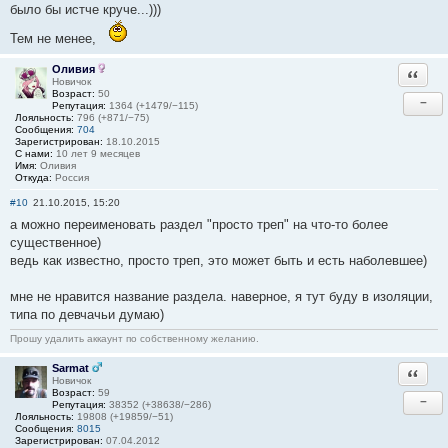
было бы истче круче...)))
Тем не менее,
Оливия
Ответи
Новичок
Возраст:
50
−
Репутация:
1364 (+1479/−115)
Лояльность:
796 (+871/−75)
Сообщения:
704
Зарегистрирован:
18.10.2015
С нами:
10 лет 9 месяцев
Имя:
Оливия
Откуда:
Россия
#10
21.10.2015, 15:20
а можно переименовать раздел "просто треп" на что-то более
существенное)
ведь как известно, просто треп, это может быть и есть наболевшее)
мне не нравится название раздела. наверное, я тут буду в изоляции,
типа по девчачьи думаю)
Прошу удалить аккаунт по собственному желанию.
Sarmat
Ответи
Новичок
Возраст:
59
−
Репутация:
38352 (+38638/−286)
Лояльность:
19808 (+19859/−51)
Сообщения:
8015
Зарегистрирован:
07.04.2012