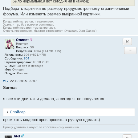
было нормально,а вот сегодня ни в какую)))
Подбирать картинки по размеру предусмотренному ограничениями
форума. Или изменять размер выбранной картинки.
Когда тебя встречают уваженьем,
Уважь и ты, без всякого сомненья.
Когда тебя презрением встречают,
Ответь презреньем, быстро отрезвляет. (Хушхаль-Хан Хатак.)
Оливия
Ответи
Новичок
Возраст:
50
−
Репутация:
1364 (+1479/−115)
Лояльность:
796 (+871/−75)
Сообщения:
704
Зарегистрирован:
18.10.2015
С нами:
10 лет 9 месяцев
Имя:
Оливия
Откуда:
Россия
#17
22.10.2015, 20:07
Sarmat
я все эти дни так и делала, а сегодня- не получается.
Спойлер
прям хоть модераторов просить в ручную сделать)
Прошу удалить аккаунт по собственному желанию.
Jitel
Ответи