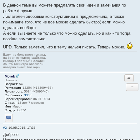
В данной теме вы можете предлагать свои идеи и замечания по
работе форума.
Желателен здоровый конструктивизм в предложениях, а также
понимание того, что не все можно сделать быстро( если можно
сделать вообще).
А если вы знаете не только что можно сделать, но и как - то тогда
вообще замечательно.
UPD. Только заметил, что в тему нельзя писать. Теперь можно.
Вдруг из болотного тумана,
на брег, походкою шайтана.
Выходит злобный Паладин.
За что так негра обозвали,
наверно знает, бог один.
Morok
Ответи
Новичок
Возраст:
54
−
Репутация:
14254 (+14309/−55)
Лояльность:
5084 (+5090/−6)
Сообщения:
3338
Зарегистрирован:
06.01.2013
С нами:
13 лет 7 месяцев
Имя:
Мирон
Откуда:
СССР
Отправить личное сообщение
#2
10.05.2015, 17:36
Доброго.