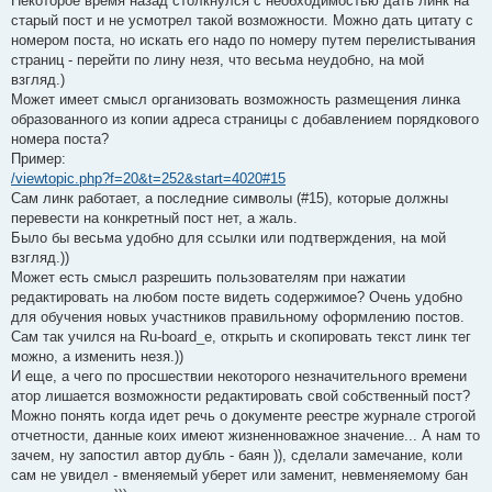
Некоторое время назад столкнулся с необходимостью дать линк на
старый пост и не усмотрел такой возможности. Можно дать цитату с
номером поста, но искать его надо по номеру путем перелистывания
страниц - перейти по лину незя, что весьма неудобно, на мой
взгляд.)
Может имеет смысл организовать возможность размещения линка
образованного из копии адреса страницы с добавлением порядкового
номера поста?
Пример:
/viewtopic.php?f=20&t=252&start=4020#15
Сам линк работает, а последние символы (#15), которые должны
перевести на конкретный пост нет, а жаль.
Было бы весьма удобно для ссылки или подтверждения, на мой
взгляд.))
Может есть смысл разрешить пользователям при нажатии
редактировать на любом посте видеть содержимое? Очень удобно
для обучения новых участников правильному оформлению постов.
Сам так учился на Ru-board_е, открыть и скопировать текст линк тег
можно, а изменить незя.))
И еще, а чего по просшествии некоторого незначительного времени
атор лишается возможности редактировать свой собственный пост?
Можно понять когда идет речь о документе реестре журнале строгой
отчетности, данные коих имеют жизненноважное значение... А нам то
зачем, ну запостил автор дубль - баян )), сделали замечание, коли
сам не увидел - вменяемый уберет или заменит, невменяемому бан