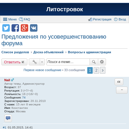
Литостровок
Меню
FAQ
Регистрация
Вход
Предложения по усовершенствованию
форума
Список разделов
Доска объявлений
Вопросы к администрации
Ответить
1
2
Первое новое сообщение
• 33 сообщения
Nail
Ответи
Автор темы, Администратор
Возраст:
37
−
Репутация:
3 (+7/−4)
Лояльность:
16 (+16/−0)
Сообщения:
74
Зарегистрирован:
20.11.2010
С нами:
15 лет 8 месяцев
Имя:
Константин
Откуда:
Москва
Отправить личное сообщение
#1
01.05.2015, 14:41