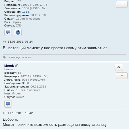
Возраст:
62
−
Репутация:
24902 (+24977/−75)
Лояльность:
1586 (+1586/−0)
Сообщения:
13337
Зарегистрирован:
20.11.2010
С нами:
15 лет 8 месяцев
Имя:
Сергей
Откуда:
СПб
Отправить личное сообщение
Сайт
#7
13.08.2015, 08:24
В настоящий момент у нас просто некому этим заниматься.
Да, я зануда, я знаю...
Morok
Ответи
Новичок
Возраст:
54
−
Репутация:
14254 (+14309/−55)
Лояльность:
5084 (+5090/−6)
Сообщения:
3338
Зарегистрирован:
06.01.2013
С нами:
13 лет 7 месяцев
Имя:
Мирон
Откуда:
СССР
Отправить личное сообщение
#8
11.10.2015, 13:42
Доброго.
Может прикините возможность размещения внизу страниц