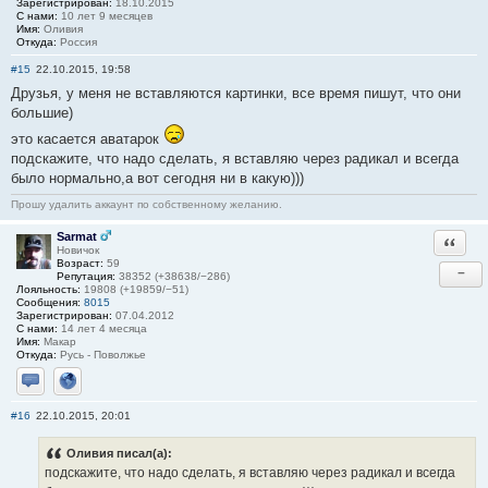
Зарегистрирован:
18.10.2015
С нами:
10 лет 9 месяцев
Имя:
Оливия
Откуда:
Россия
#15
22.10.2015, 19:58
Друзья, у меня не вставляются картинки, все время пишут, что они
большие)
это касается аватарок
подскажите, что надо сделать, я вставляю через радикал и всегда
было нормально,а вот сегодня ни в какую)))
Прошу удалить аккаунт по собственному желанию.
Sarmat
Ответи
Новичок
Возраст:
59
−
Репутация:
38352 (+38638/−286)
Лояльность:
19808 (+19859/−51)
Сообщения:
8015
Зарегистрирован:
07.04.2012
С нами:
14 лет 4 месяца
Имя:
Макар
Откуда:
Русь - Поволжье
Отправить личное сообщение
Сайт
#16
22.10.2015, 20:01
Оливия писал(а):
подскажите, что надо сделать, я вставляю через радикал и всегда