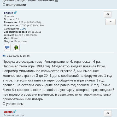
данный раздел тады, непонятно.)))
С наилучшими.
zhenis
Ответи
Новичок
Возраст:
51
−
Репутация:
928 (+1418/−490)
Лояльность:
1050 (+1230/−180)
Сообщения:
1097
Зарегистрирован:
16.11.2011
С нами:
14 лет 8 месяцев
Имя:
Женис
Откуда:
Казахстан
Отправить личное сообщение
ICQ
#6
11.08.2015, 15:56
Предлагаю создать тему: Альтернативно Историческая Игра.
Например тема игры 1900 год. Модератор выдает правила Игры.
например минимальное количество игроков 3, минимальное
количество стран от 3 до 20. 1 день сообщений на форуме это 1 год
в игре, т.е если оставил сегодня сообщение в игре значит 1 год
прошел, не оставил сообщение все равно год прошел. И т.д. Также
было бы хорошо вывесить глобальную карту, которая через каждые 5
лет игрового времени меняется, в зависимости от территориальных
приобретений или потерь.
С уважением
Uksus
Ответи
Администратор