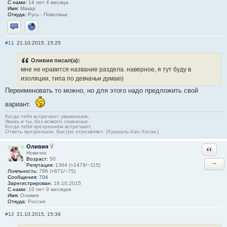
С нами:
14 лет 4 месяца
Имя:
Макар
Откуда:
Русь - Поволжье
Отправить личное сообщение
Сайт
#11
21.10.2015, 15:25
Оливия писал(а):
мне не нравится название раздела. наверное, я тут буду в
изоляции, типа по девчачьи думаю)
Переименовать то можно, но для этого надо предложить свой
вариант.
Когда тебя встречают уваженьем,
Уважь и ты, без всякого сомненья.
Когда тебя презрением встречают,
Ответь презреньем, быстро отрезвляет. (Хушхаль-Хан Хатак.)
Оливия
Ответи
Новичок
Возраст:
50
−
Репутация:
1364 (+1479/−115)
Лояльность:
796 (+871/−75)
Сообщения:
704
Зарегистрирован:
18.10.2015
С нами:
10 лет 9 месяцев
Имя:
Оливия
Откуда:
Россия
#12
21.10.2015, 15:34