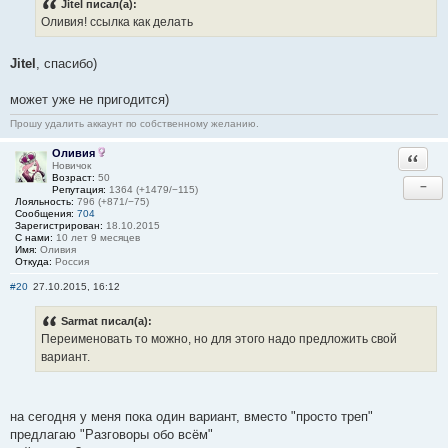
Jitel писал(а):
Оливия! ссылка как делать
Jitel
, спасибо)
может уже не пригодится)
Прошу удалить аккаунт по собственному желанию.
Оливия
Ответи
Новичок
Возраст:
50
−
Репутация:
1364 (+1479/−115)
Лояльность:
796 (+871/−75)
Сообщения:
704
Зарегистрирован:
18.10.2015
С нами:
10 лет 9 месяцев
Имя:
Оливия
Откуда:
Россия
#20
27.10.2015, 16:12
Sarmat писал(а):
Переименовать то можно, но для этого надо предложить свой
вариант.
на сегодня у меня пока один вариант, вместо "просто треп"
предлагаю "Разговоры обо всём"