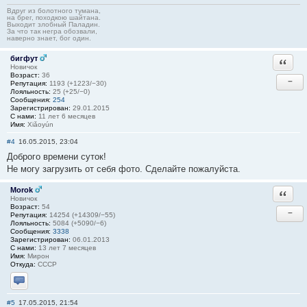
Вдруг из болотного тумана,
на брег, походкою шайтана.
Выходит злобный Паладин.
За что так негра обозвали,
наверно знает, бог один.
бигфут
Ответи
Новичок
Возраст:
36
−
Репутация:
1193 (+1223/−30)
Лояльность:
25 (+25/−0)
Сообщения:
254
Зарегистрирован:
29.01.2015
С нами:
11 лет 6 месяцев
Имя:
Xiǎoyún
#4
16.05.2015, 23:04
Доброго времени суток!
Не могу загрузить от себя фото. Сделайте пожалуйста.
Morok
Ответи
Новичок
Возраст:
54
−
Репутация:
14254 (+14309/−55)
Лояльность:
5084 (+5090/−6)
Сообщения:
3338
Зарегистрирован:
06.01.2013
С нами:
13 лет 7 месяцев
Имя:
Мирон
Откуда:
СССР
Отправить личное сообщение
#5
17.05.2015, 21:54