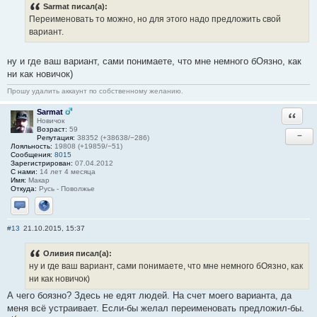
Sarmat писал(а):
Переименовать то можно, но для этого надо предложить свой
вариант.
ну и где ваш вариант, сами понимаете, что мне немного бОязно, как
ни как новичок)
Прошу удалить аккаунт по собственному желанию.
Sarmat
Ответи
Новичок
Возраст:
59
−
Репутация:
38352 (+38638/−286)
Лояльность:
19808 (+19859/−51)
Сообщения:
8015
Зарегистрирован:
07.04.2012
С нами:
14 лет 4 месяца
Имя:
Макар
Откуда:
Русь - Поволжье
Отправить личное сообщение
Сайт
#13
21.10.2015, 15:37
Оливия писал(а):
ну и где ваш вариант, сами понимаете, что мне немного бОязно, как
ни как новичок)
А чего боязно? Здесь не едят людей. На счет моего варианта, да
меня всё устраивает. Если-бы желал переименовать предложил-бы.