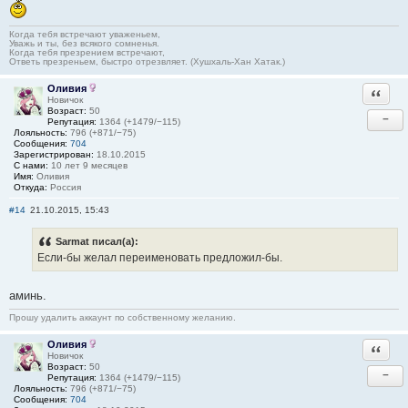
Когда тебя встречают уваженьем,
Уважь и ты, без всякого сомненья.
Когда тебя презрением встречают,
Ответь презреньем, быстро отрезвляет. (Хушхаль-Хан Хатак.)
Оливия
Ответи
Новичок
Возраст:
50
−
Репутация:
1364 (+1479/−115)
Лояльность:
796 (+871/−75)
Сообщения:
704
Зарегистрирован:
18.10.2015
С нами:
10 лет 9 месяцев
Имя:
Оливия
Откуда:
Россия
#14
21.10.2015, 15:43
Sarmat писал(а):
Если-бы желал переименовать предложил-бы.
аминь.
Прошу удалить аккаунт по собственному желанию.
Оливия
Ответи
Новичок
Возраст:
50
−
Репутация:
1364 (+1479/−115)
Лояльность:
796 (+871/−75)
Сообщения:
704