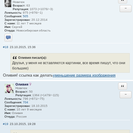
Новичок
Возраст:
63
−
Репутация:
1073 (+1076/−3)
Лояльность:
975 (+976/−1)
Сообщения:
505
Зарегистрирован:
20.12.2014
С нами:
11 лет 7 месяцев
Имя:
Сергей
Откуда:
Новосибирская область
Отправить личное сообщение
#18
23.10.2015, 15:36
Оливия писал(а):
Друзья, у меня не вставляются картинки, все время пишут, что они
большие)
Оливия! ссылка как делать
уменьшение размера изображения
Оливия
Ответи
Новичок
Возраст:
50
−
Репутация:
1364 (+1479/−115)
Лояльность:
796 (+871/−75)
Сообщения:
704
Зарегистрирован:
18.10.2015
С нами:
10 лет 9 месяцев
Имя:
Оливия
Откуда:
Россия
#19
23.10.2015, 19:28