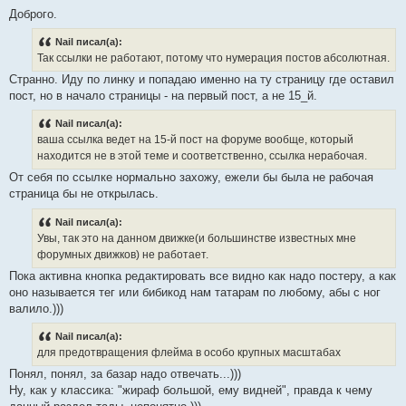
Доброго.
Nail писал(а):
Так ссылки не работают, потому что нумерация постов абсолютная.
Странно. Иду по линку и попадаю именно на ту страницу где оставил
пост, но в начало страницы - на первый пост, а не 15_й.
Nail писал(а):
ваша ссылка ведет на 15-й пост на форуме вообще, который
находится не в этой теме и соответственно, ссылка нерабочая.
От себя по ссылке нормально захожу, ежели бы была не рабочая
страница бы не открылась.
Nail писал(а):
Увы, так это на данном движке(и большинстве известных мне
форумных движков) не работает.
Пока активна кнопка редактировать все видно как надо постеру, а как
оно называется тег или бибикод нам татарам по любому, абы с ног
валило.)))
Nail писал(а):
для предотвращения флейма в особо крупных масштабах
Понял, понял, за базар надо отвечать...)))
Ну, как у классика: "жираф большой, ему видней", правда к чему