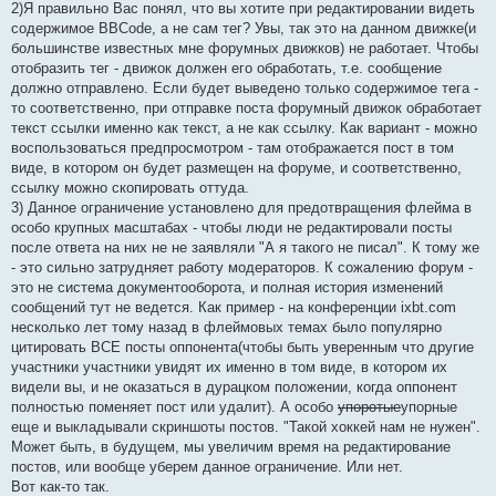
2)Я правильно Вас понял, что вы хотите при редактировании видеть
содержимое BBCode, а не сам тег? Увы, так это на данном движке(и
большинстве известных мне форумных движков) не работает. Чтобы
отобразить тег - движок должен его обработать, т.е. сообщение
должно отправлено. Если будет выведено только содержимое тега -
то соответственно, при отправке поста форумный движок обработает
текст ссылки именно как текст, а не как ссылку. Как вариант - можно
воспользоваться предпросмотром - там отображается пост в том
виде, в котором он будет размещен на форуме, и соответственно,
ссылку можно скопировать оттуда.
3) Данное ограничение установлено для предотвращения флейма в
особо крупных масштабах - чтобы люди не редактировали посты
после ответа на них не не заявляли "А я такого не писал". К тому же
- это сильно затрудняет работу модераторов. К сожалению форум -
это не система документооборота, и полная история изменений
сообщений тут не ведется. Как пример - на конференции ixbt.com
несколько лет тому назад в флеймовых темах было популярно
цитировать ВСЕ посты оппонента(чтобы быть уверенным что другие
участники участники увидят их именно в том виде, в котором их
видели вы, и не оказаться в дурацком положении, когда оппонент
полностью поменяет пост или удалит). А особо
упоротые
упорные
еще и выкладывали скриншоты постов. "Такой хоккей нам не нужен".
Может быть, в будущем, мы увеличим время на редактирование
постов, или вообще уберем данное ограничение. Или нет.
Вот как-то так.