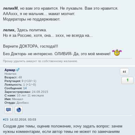
леликМ
, но вам это нравится. Не лукавьте. Вам это нравится.
АААххх, я не мальчик... мамат молчит.
Модераторы не поддерживают.
лелик,
Здесь политика.
Но я за Россию, хотя, она... эххх, не всегда на...
Верните ДОКТОРА, господа!!!
Без Доктора- не интересно. ОЛИВИЯ- Да, это моё мнение!
Прошу удалить аккаунт по собственному желанию.
Армар
Ответи
Новичок
Возраст:
48
1
Репутация:
9 (+10/−1)
Лояльность:
1 (+1/−0)
Сообщения:
14
Зарегистрирован:
24.08.2015
С нами:
10 лет 11 месяцев
Имя:
Михаил
Откуда:
Донбасс
Отправить личное сообщение
Сайт
#23
14.02.2016, 03:03
Создав две темы, оценив положение, хочу задать вопрос: зачем
нужны комментарии, если автор темы не может по замечаниям