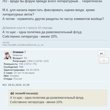
ЛО - вроде бы форум прежде всего литературный... Теоретически.
М.б. для начала перестать фиксировать оценки везде, кроме
литературных веток?
А потом - ограничить другие разделы по числу комментов вообще?
Добавлено спустя 1 минуту 52 секунды:
А то щас - одна политика да развлекательный флуд.
Собственно литература - менее 10%.
лелик
http://samlib.ru/editors/l/leonid_w_m/
Оливия
Ответи
Новичок
Возраст:
50
−
Репутация:
1364 (+1479/−115)
Лояльность:
796 (+871/−75)
Сообщения:
704
Зарегистрирован:
18.10.2015
С нами:
10 лет 9 месяцев
Имя:
Оливия
Откуда:
Россия
#22
28.01.2016, 21:29
леликМ писал(а):
А то щас - одна политика да развлекательный флуд.
Собственно литература - менее 10%.