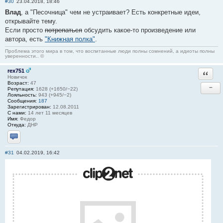
#30
23.04.2018, 18:46
Влад
, а "Песочница" чем не устраивает? Есть конкретные идеи,
открывайте тему.
Если просто
потрепаться
обсудить какое-то произведение или
автора, есть
"Книжная полка"
.
Проблема этого мира в том, что воспитанные люди полны сомнений, а идиоты полны
уверенности.. ©
rex751
Ответи
Новичок
Возраст:
47
−
Репутация:
1628 (+1650/−22)
Лояльность:
943 (+945/−2)
Сообщения:
187
Зарегистрирован:
12.08.2011
С нами:
14 лет 11 месяцев
Имя:
Федор
Откуда:
ДНР
Отправить личное сообщение
#31
04.02.2019, 16:42