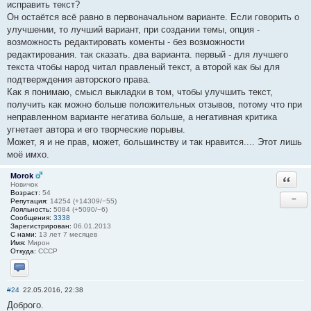
исправить текст?
Он остаётся всё равно в первоначальном варианте. Если говорить о
улучшении, то лучший вариант, при создании темы, опция -
возможность редактировать коменты - без возможности
редактирования. так сказать. два варианта. первый - для лучшего
текста чтобы народ читал правленый текст, а второй как бы для
подтверждения авторского права.
Как я понимаю, смысл выкладки в том, чтобы улучшить текст,
получить как можно больше положительных отзывов, потому что при
неправленном варианте негатива больше, а негативная критика
угнетает автора и его творческие порывы.
Может, я и не прав, может, большинству и так нравится.... Этот лишь
моё имхо.
Morok
Ответи
Новичок
Возраст:
54
−
Репутация:
14254 (+14309/−55)
Лояльность:
5084 (+5090/−6)
Сообщения:
3338
Зарегистрирован:
06.01.2013
С нами:
13 лет 7 месяцев
Имя:
Мирон
Откуда:
СССР
Отправить личное сообщение
#24
22.05.2016, 22:38
Доброго.