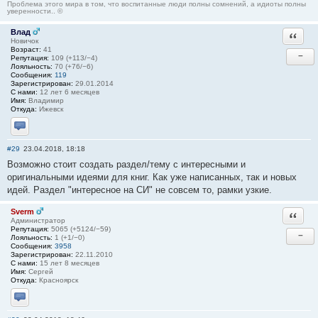
Проблема этого мира в том, что воспитанные люди полны сомнений, а идиоты полны
уверенности.. ©
Влад
Ответи
Новичок
Возраст:
41
−
Репутация:
109 (+113/−4)
Лояльность:
70 (+76/−6)
Сообщения:
119
Зарегистрирован:
29.01.2014
С нами:
12 лет 6 месяцев
Имя:
Владимир
Откуда:
Ижевск
Отправить личное сообщение
#29
23.04.2018, 18:18
Возможно стоит создать раздел/тему с интересными и
оригинальными идеями для книг. Как уже написанных, так и новых
идей. Раздел "интересное на СИ" не совсем то, рамки узкие.
Sverm
Ответи
Администратор
Репутация:
5065 (+5124/−59)
−
Лояльность:
1 (+1/−0)
Сообщения:
3958
Зарегистрирован:
22.11.2010
С нами:
15 лет 8 месяцев
Имя:
Сергей
Откуда:
Красноярск
Отправить личное сообщение