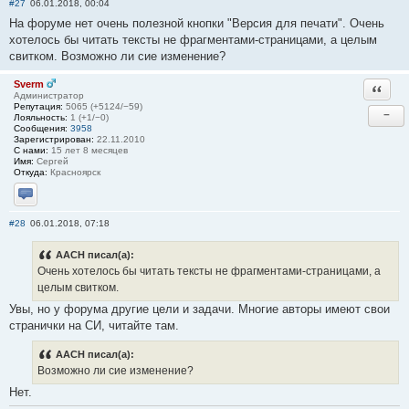
#27
06.01.2018, 00:04
На форуме нет очень полезной кнопки "Версия для печати". Очень
хотелось бы читать тексты не фрагментами-страницами, а целым
свитком. Возможно ли сие изменение?
Sverm
Ответи
Администратор
Репутация:
5065 (+5124/−59)
−
Лояльность:
1 (+1/−0)
Сообщения:
3958
Зарегистрирован:
22.11.2010
С нами:
15 лет 8 месяцев
Имя:
Сергей
Откуда:
Красноярск
Отправить личное сообщение
#28
06.01.2018, 07:18
AACH писал(а):
Очень хотелось бы читать тексты не фрагментами-страницами, а
целым свитком.
Увы, но у форума другие цели и задачи. Многие авторы имеют свои
странички на СИ, читайте там.
AACH писал(а):
Возможно ли сие изменение?
Нет.