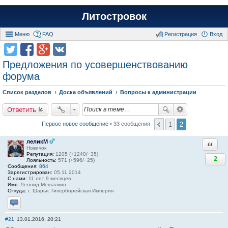
Литостровок
Меню
FAQ
Регистрация
Вход
Предложения по усовершенствованию
форума
Список разделов
Доска объявлений
Вопросы к администрации
Ответить
1
2
Первое новое сообщение
• 33 сообщения
леликМ
Ответи
Новичок
Репутация:
1205 (+1240/−35)
2
Лояльность:
571 (+596/−25)
Сообщения:
864
Зарегистрирован:
05.11.2014
С нами:
11 лет 9 месяцев
Имя:
Леонид Мешалкин
Откуда:
г. Шарья, Гиперборейская Империя
Отправить личное сообщение
#21
13.01.2016, 20:21