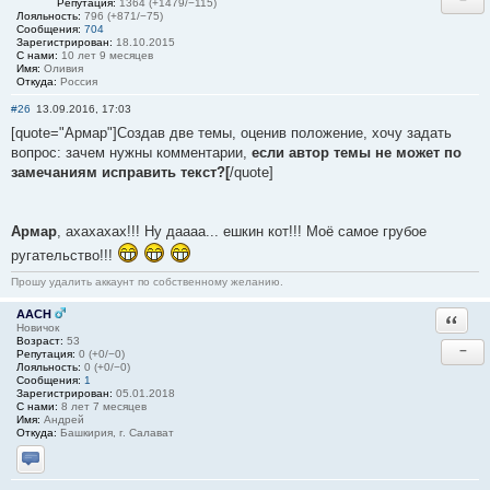
Репутация:
1364 (+1479/−115)
Лояльность:
796 (+871/−75)
Сообщения:
704
Зарегистрирован:
18.10.2015
С нами:
10 лет 9 месяцев
Имя:
Оливия
Откуда:
Россия
#26
13.09.2016, 17:03
[quote="Армар"]Создав две темы, оценив положение, хочу задать
вопрос: зачем нужны комментарии,
если автор темы не может по
замечаниям исправить текст?[
/quote]
Армар
, ахахахах!!! Ну даааа... ешкин кот!!! Моё самое грубое
ругательство!!!
Прошу удалить аккаунт по собственному желанию.
AACH
Ответи
Новичок
Возраст:
53
−
Репутация:
0 (+0/−0)
Лояльность:
0 (+0/−0)
Сообщения:
1
Зарегистрирован:
05.01.2018
С нами:
8 лет 7 месяцев
Имя:
Андрей
Откуда:
Башкирия, г. Салават
Отправить личное сообщение