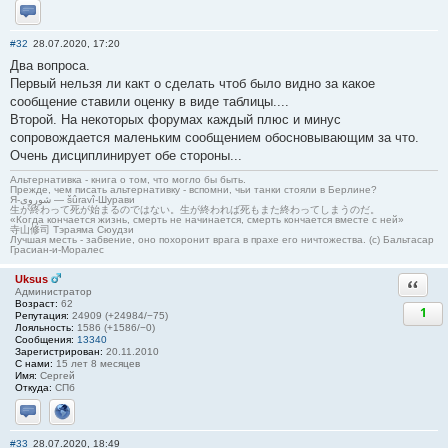
Отправить личное сообщение
#32
28.07.2020, 17:20
Два вопроса.
Первый нельзя ли какт о сделать чтоб было видно за какое
сообщение ставили оценку в виде таблицы....
Второй. На некоторых форумах каждый плюс и минус
сопровождается маленьким сообщением обосновывающим за что.
Очень дисциплинирует обе стороны...
Альтернативка - книга о том, что могло бы быть.
Прежде, чем писать альтернативку - вспомни, чьи танки стояли в Берлине?
Я-شوروی — šûravî-Шурави
生が終わって死が始まるのではない。生が終われば死もまた終わってしまうのだ。
«Когда кончается жизнь, смерть не начинается, смерть кончается вместе с ней»
寺山修司 Тэраяма Сюудзи
Лучшая месть - забвение, оно похоронит врага в прахе его ничтожества. (с) Бальтасар
Грасиан-и-Моралес
Uksus
Ответи
Администратор
Возраст:
62
1
Репутация:
24909 (+24984/−75)
Лояльность:
1586 (+1586/−0)
Сообщения:
13340
Зарегистрирован:
20.11.2010
С нами:
15 лет 8 месяцев
Имя:
Сергей
Откуда:
СПб
Отправить личное сообщение
Сайт
#33
28.07.2020, 18:49