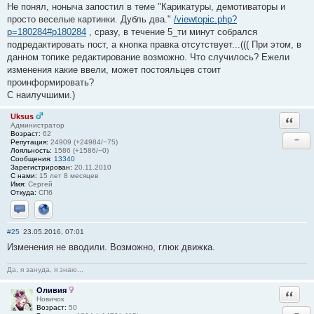
Не понял, ноныча запостил в теме "Карикатуры, демотиваторы и
просто веселые картинки. Дубль два."
/viewtopic.php?
p=180284#p180284
, сразу, в течение 5_ти минут собрался
подредактировать пост, а кнопка правка отсутствует...((( При этом, в
данном топике редактирование возможно. Что случилось? Ежели
изменения какие ввели, может постояльцев стоит
проинформировать?
С наилучшими.)
Uksus
Ответи
Администратор
Возраст:
62
−
Репутация:
24909 (+24984/−75)
Лояльность:
1586 (+1586/−0)
Сообщения:
13340
Зарегистрирован:
20.11.2010
С нами:
15 лет 8 месяцев
Имя:
Сергей
Откуда:
СПб
Отправить личное сообщение
Сайт
#25
23.05.2016, 07:01
Изменения не вводили. Возможно, глюк движка.
Да, я зануда, я знаю...
Оливия
Ответи
Новичок
Возраст:
50
−