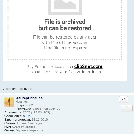
Логотип не влез(
Ольгерт Иванов
Ответи
Новичок
Возраст:
62
1
Репутация:
24906 (+25005/−99)
Лояльность:
2007 (+2212/−205)
Сообщения:
5396
Зарегистрирован:
13.12.2010
С нами:
15 лет 7 месяцев
Имя:
Ольгерт Иванов
Откуда:
Украина Чернигов