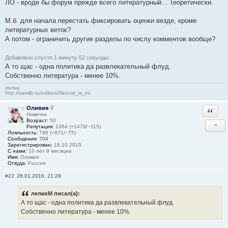
ЛО - вроде бы форум прежде всего литературный... Теоретически.
М.б. для начала перестать фиксировать оценки везде, кроме
литературных веток?
А потом - ограничить другие разделы по числу комментов вообще?
Добавлено спустя 1 минуту 52 секунды:
А то щас - одна политика да развлекательный флуд.
Собственно литература - менее 10%.
лелик
http://samlib.ru/editors/l/leonid_w_m/
Оливия
Ответи
Новичок
Возраст:
50
−
Репутация:
1364 (+1479/−115)
Лояльность:
796 (+871/−75)
Сообщения:
704
Зарегистрирован:
18.10.2015
С нами:
10 лет 9 месяцев
Имя:
Оливия
Откуда:
Россия
#22
28.01.2016, 21:29
леликМ писал(а):
А то щас - одна политика да развлекательный флуд.
Собственно литература - менее 10%.