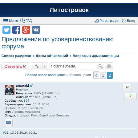
Литостровок
Меню
FAQ
Регистрация
Вход
Предложения по усовершенствованию
форума
Список разделов
Доска объявлений
Вопросы к администрации
Ответить
1
2
Первое новое сообщение
• 33 сообщения
леликМ
Ответи
Новичок
Репутация:
1205 (+1240/−35)
2
Лояльность:
571 (+596/−25)
Сообщения:
864
Зарегистрирован:
05.11.2014
С нами:
11 лет 9 месяцев
Имя:
Леонид Мешалкин
Откуда:
г. Шарья, Гиперборейская Империя
Отправить личное сообщение
#21
13.01.2016, 20:21