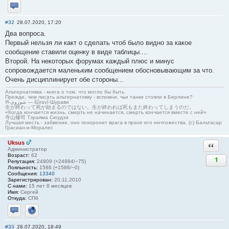
Отправить личное сообщение
#32
28.07.2020, 17:20
Два вопроса.
Первый нельзя ли какт о сделать чтоб было видно за какое
сообщение ставили оценку в виде таблицы....
Второй. На некоторых форумах каждый плюс и минус
сопровождается маленьким сообщением обосновывающим за что.
Очень дисциплинирует обе стороны...
Альтернативка - книга о том, что могло бы быть.
Прежде, чем писать альтернативку - вспомни, чьи танки стояли в Берлине?
Я-شوروی — šûravî-Шурави
生が終わって死が始まるのではない。生が終われば死もまた終わってしまうのだ。
«Когда кончается жизнь, смерть не начинается, смерть кончается вместе с ней»
寺山修司 Тэраяма Сюудзи
Лучшая месть - забвение, оно похоронит врага в прахе его ничтожества. (с) Бальтасар
Грасиан-и-Моралес
Uksus
Ответи
Администратор
Возраст:
62
1
Репутация:
24909 (+24984/−75)
Лояльность:
1586 (+1586/−0)
Сообщения:
13340
Зарегистрирован:
20.11.2010
С нами:
15 лет 8 месяцев
Имя:
Сергей
Откуда:
СПб
Отправить личное сообщение
Сайт
#33
28.07.2020, 18:49