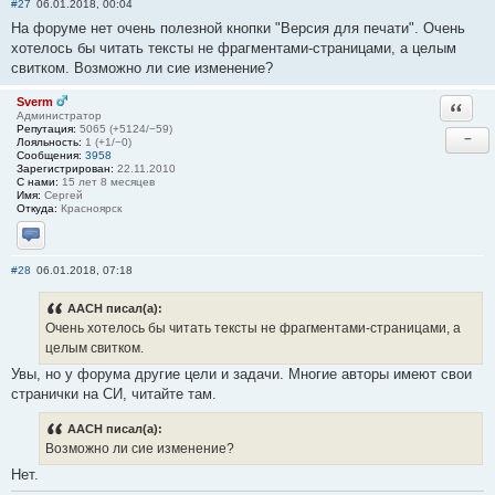
#27
06.01.2018, 00:04
На форуме нет очень полезной кнопки "Версия для печати". Очень
хотелось бы читать тексты не фрагментами-страницами, а целым
свитком. Возможно ли сие изменение?
Sverm
Ответи
Администратор
Репутация:
5065 (+5124/−59)
−
Лояльность:
1 (+1/−0)
Сообщения:
3958
Зарегистрирован:
22.11.2010
С нами:
15 лет 8 месяцев
Имя:
Сергей
Откуда:
Красноярск
Отправить личное сообщение
#28
06.01.2018, 07:18
AACH писал(а):
Очень хотелось бы читать тексты не фрагментами-страницами, а
целым свитком.
Увы, но у форума другие цели и задачи. Многие авторы имеют свои
странички на СИ, читайте там.
AACH писал(а):
Возможно ли сие изменение?
Нет.