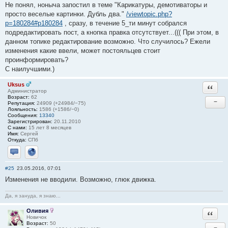
Не понял, ноныча запостил в теме "Карикатуры, демотиваторы и
просто веселые картинки. Дубль два."
/viewtopic.php?
p=180284#p180284
, сразу, в течение 5_ти минут собрался
подредактировать пост, а кнопка правка отсутствует...((( При этом, в
данном топике редактирование возможно. Что случилось? Ежели
изменения какие ввели, может постояльцев стоит
проинформировать?
С наилучшими.)
Uksus
Ответи
Администратор
Возраст:
62
−
Репутация:
24909 (+24984/−75)
Лояльность:
1586 (+1586/−0)
Сообщения:
13340
Зарегистрирован:
20.11.2010
С нами:
15 лет 8 месяцев
Имя:
Сергей
Откуда:
СПб
Отправить личное сообщение
Сайт
#25
23.05.2016, 07:01
Изменения не вводили. Возможно, глюк движка.
Да, я зануда, я знаю...
Оливия
Ответи
Новичок
Возраст:
50
−