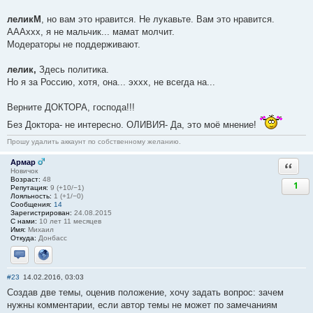
леликМ
, но вам это нравится. Не лукавьте. Вам это нравится.
АААххх, я не мальчик... мамат молчит.
Модераторы не поддерживают.
лелик,
Здесь политика.
Но я за Россию, хотя, она... эххх, не всегда на...
Верните ДОКТОРА, господа!!!
Без Доктора- не интересно. ОЛИВИЯ- Да, это моё мнение!
Прошу удалить аккаунт по собственному желанию.
Армар
Ответи
Новичок
Возраст:
48
1
Репутация:
9 (+10/−1)
Лояльность:
1 (+1/−0)
Сообщения:
14
Зарегистрирован:
24.08.2015
С нами:
10 лет 11 месяцев
Имя:
Михаил
Откуда:
Донбасс
Отправить личное сообщение
Сайт
#23
14.02.2016, 03:03
Создав две темы, оценив положение, хочу задать вопрос: зачем
нужны комментарии, если автор темы не может по замечаниям