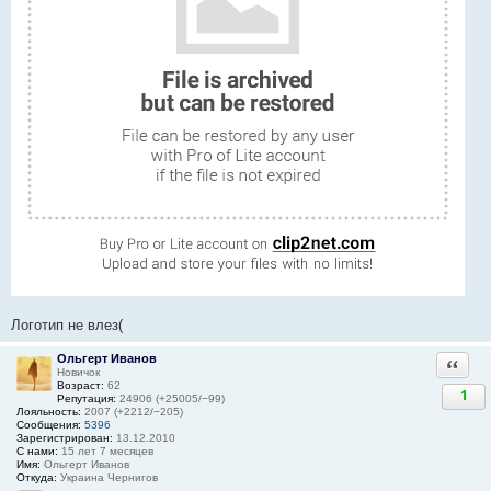
Логотип не влез(
Ольгерт Иванов
Ответи
Новичок
Возраст:
62
1
Репутация:
24906 (+25005/−99)
Лояльность:
2007 (+2212/−205)
Сообщения:
5396
Зарегистрирован:
13.12.2010
С нами:
15 лет 7 месяцев
Имя:
Ольгерт Иванов
Откуда:
Украина Чернигов