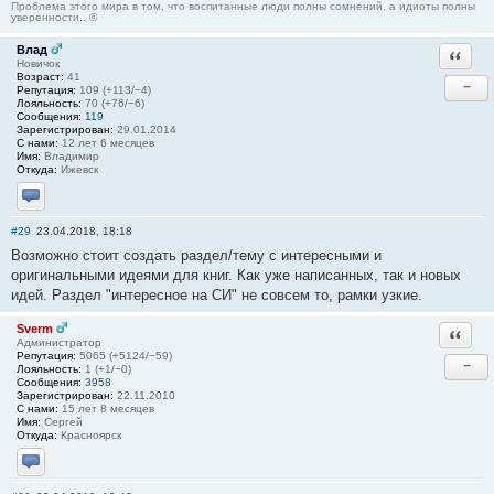
Проблема этого мира в том, что воспитанные люди полны сомнений, а идиоты полны
уверенности.. ©
Влад
Ответи
Новичок
Возраст:
41
−
Репутация:
109 (+113/−4)
Лояльность:
70 (+76/−6)
Сообщения:
119
Зарегистрирован:
29.01.2014
С нами:
12 лет 6 месяцев
Имя:
Владимир
Откуда:
Ижевск
Отправить личное сообщение
#29
23.04.2018, 18:18
Возможно стоит создать раздел/тему с интересными и
оригинальными идеями для книг. Как уже написанных, так и новых
идей. Раздел "интересное на СИ" не совсем то, рамки узкие.
Sverm
Ответи
Администратор
Репутация:
5065 (+5124/−59)
−
Лояльность:
1 (+1/−0)
Сообщения:
3958
Зарегистрирован:
22.11.2010
С нами:
15 лет 8 месяцев
Имя:
Сергей
Откуда:
Красноярск
Отправить личное сообщение