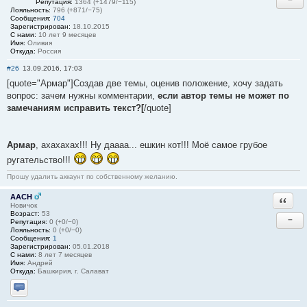
Репутация:
1364 (+1479/−115)
Лояльность:
796 (+871/−75)
Сообщения:
704
Зарегистрирован:
18.10.2015
С нами:
10 лет 9 месяцев
Имя:
Оливия
Откуда:
Россия
#26
13.09.2016, 17:03
[quote="Армар"]Создав две темы, оценив положение, хочу задать
вопрос: зачем нужны комментарии,
если автор темы не может по
замечаниям исправить текст?[
/quote]
Армар
, ахахахах!!! Ну даааа... ешкин кот!!! Моё самое грубое
ругательство!!!
Прошу удалить аккаунт по собственному желанию.
AACH
Ответи
Новичок
Возраст:
53
−
Репутация:
0 (+0/−0)
Лояльность:
0 (+0/−0)
Сообщения:
1
Зарегистрирован:
05.01.2018
С нами:
8 лет 7 месяцев
Имя:
Андрей
Откуда:
Башкирия, г. Салават
Отправить личное сообщение