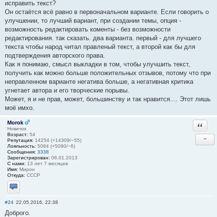
исправить текст?
Он остаётся всё равно в первоначальном варианте. Если говорить о
улучшении, то лучший вариант, при создании темы, опция -
возможность редактировать коменты - без возможности
редактирования. так сказать. два варианта. первый - для лучшего
текста чтобы народ читал правленый текст, а второй как бы для
подтверждения авторского права.
Как я понимаю, смысл выкладки в том, чтобы улучшить текст,
получить как можно больше положительных отзывов, потому что при
неправленном варианте негатива больше, а негативная критика
угнетает автора и его творческие порывы.
Может, я и не прав, может, большинству и так нравится.... Этот лишь
моё имхо.
Morok
Ответи
Новичок
Возраст:
54
−
Репутация:
14254 (+14309/−55)
Лояльность:
5084 (+5090/−6)
Сообщения:
3338
Зарегистрирован:
06.01.2013
С нами:
13 лет 7 месяцев
Имя:
Мирон
Откуда:
СССР
Отправить личное сообщение
#24
22.05.2016, 22:38
Доброго.