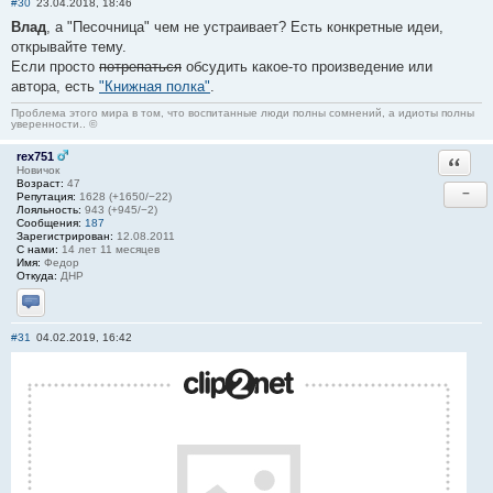
#30
23.04.2018, 18:46
Влад
, а "Песочница" чем не устраивает? Есть конкретные идеи,
открывайте тему.
Если просто
потрепаться
обсудить какое-то произведение или
автора, есть
"Книжная полка"
.
Проблема этого мира в том, что воспитанные люди полны сомнений, а идиоты полны
уверенности.. ©
rex751
Ответи
Новичок
Возраст:
47
−
Репутация:
1628 (+1650/−22)
Лояльность:
943 (+945/−2)
Сообщения:
187
Зарегистрирован:
12.08.2011
С нами:
14 лет 11 месяцев
Имя:
Федор
Откуда:
ДНР
Отправить личное сообщение
#31
04.02.2019, 16:42