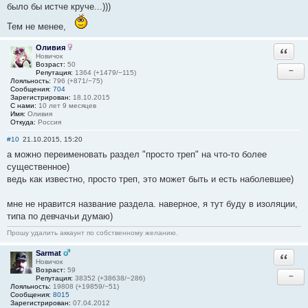
было бы истче круче...)))
Тем не менее,
Оливия
Ответи
Новичок
Возраст:
50
−
Репутация:
1364 (+1479/−115)
Лояльность:
796 (+871/−75)
Сообщения:
704
Зарегистрирован:
18.10.2015
С нами:
10 лет 9 месяцев
Имя:
Оливия
Откуда:
Россия
#10
21.10.2015, 15:20
а можно переименовать раздел "просто треп" на что-то более
существенное)
ведь как известно, просто треп, это может быть и есть наболевшее)
мне не нравится название раздела. наверное, я тут буду в изоляции,
типа по девчачьи думаю)
Прошу удалить аккаунт по собственному желанию.
Sarmat
Ответи
Новичок
Возраст:
59
−
Репутация:
38352 (+38638/−286)
Лояльность:
19808 (+19859/−51)
Сообщения:
8015
Зарегистрирован:
07.04.2012