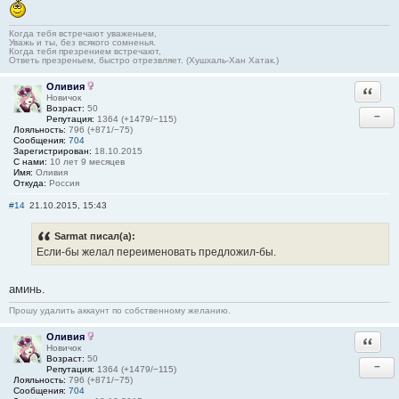
Когда тебя встречают уваженьем,
Уважь и ты, без всякого сомненья.
Когда тебя презрением встречают,
Ответь презреньем, быстро отрезвляет. (Хушхаль-Хан Хатак.)
Оливия
Ответи
Новичок
Возраст:
50
−
Репутация:
1364 (+1479/−115)
Лояльность:
796 (+871/−75)
Сообщения:
704
Зарегистрирован:
18.10.2015
С нами:
10 лет 9 месяцев
Имя:
Оливия
Откуда:
Россия
#14
21.10.2015, 15:43
Sarmat писал(а):
Если-бы желал переименовать предложил-бы.
аминь.
Прошу удалить аккаунт по собственному желанию.
Оливия
Ответи
Новичок
Возраст:
50
−
Репутация:
1364 (+1479/−115)
Лояльность:
796 (+871/−75)
Сообщения:
704