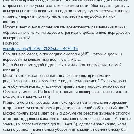
Некоторое время назад столкнулся с необходимостью дать линк на
старый пост и не усмотрел такой возможности. Можно дать цитату с
номером поста, но искать его надо по номеру путем перелистывания
страниц - перейти по лину незя, что весьма неудобно, на мой
взгляд.)
Может имеет смысл организовать возможность размещения линка
образованного из копии адреса страницы с добавлением порядкового
номера поста?
Пример:
/viewtopic.php?f=20&t=252&start=4020#15
Сам линк работает, а последние символы (#15), которые должны
перевести на конкретный пост нет, а жаль.
Было бы весьма удобно для ссылки или подтверждения, на мой
взгляд.))
Может есть смысл разрешить пользователям при нажатии
редактировать на любом посте видеть содержимое? Очень удобно
для обучения новых участников правильному оформлению постов.
Сам так учился на Ru-board_е, открыть и скопировать текст линк тег
можно, а изменить незя.))
И еще, а чего по просшествии некоторого незначительного времени
атор лишается возможности редактировать свой собственный пост?
Можно понять когда идет речь о документе реестре журнале строгой
отчетности, данные коих имеют жизненноважное значение... А нам то
зачем, ну запостил автор дубль - баян )), сделали замечание, коли
сам не увидел - вменяемый уберет или заменит, невменяемому бан