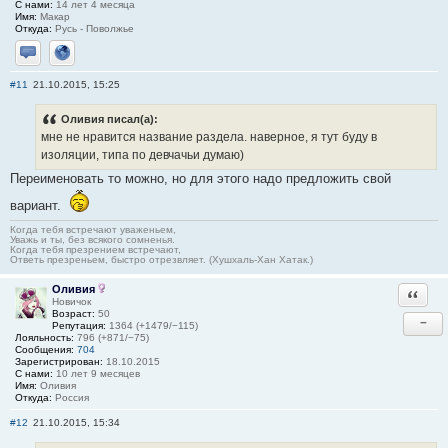
С нами:
14 лет 4 месяца
Имя:
Макар
Откуда:
Русь - Поволжье
Отправить личное сообщение
Сайт
#11
21.10.2015, 15:25
Оливия писал(а):
мне не нравится название раздела. наверное, я тут буду в
изоляции, типа по девчачьи думаю)
Переименовать то можно, но для этого надо предложить свой
вариант.
Когда тебя встречают уваженьем,
Уважь и ты, без всякого сомненья.
Когда тебя презрением встречают,
Ответь презреньем, быстро отрезвляет. (Хушхаль-Хан Хатак.)
Оливия
Ответи
Новичок
Возраст:
50
−
Репутация:
1364 (+1479/−115)
Лояльность:
796 (+871/−75)
Сообщения:
704
Зарегистрирован:
18.10.2015
С нами:
10 лет 9 месяцев
Имя:
Оливия
Откуда:
Россия
#12
21.10.2015, 15:34