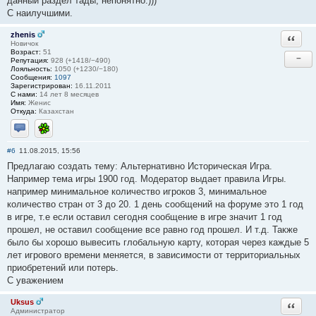
данный раздел тады, непонятно.)))
С наилучшими.
zhenis
Ответи
Новичок
Возраст:
51
−
Репутация:
928 (+1418/−490)
Лояльность:
1050 (+1230/−180)
Сообщения:
1097
Зарегистрирован:
16.11.2011
С нами:
14 лет 8 месяцев
Имя:
Женис
Откуда:
Казахстан
Отправить личное сообщение
ICQ
#6
11.08.2015, 15:56
Предлагаю создать тему: Альтернативно Историческая Игра.
Например тема игры 1900 год. Модератор выдает правила Игры.
например минимальное количество игроков 3, минимальное
количество стран от 3 до 20. 1 день сообщений на форуме это 1 год
в игре, т.е если оставил сегодня сообщение в игре значит 1 год
прошел, не оставил сообщение все равно год прошел. И т.д. Также
было бы хорошо вывесить глобальную карту, которая через каждые 5
лет игрового времени меняется, в зависимости от территориальных
приобретений или потерь.
С уважением
Uksus
Ответи
Администратор