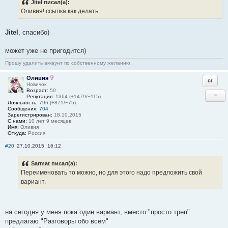
Jitel писал(а):
Оливия! ссылка как делать
Jitel
, спасибо)
может уже не пригодится)
Прошу удалить аккаунт по собственному желанию.
Оливия
Ответи
Новичок
Возраст:
50
−
Репутация:
1364 (+1479/−115)
Лояльность:
796 (+871/−75)
Сообщения:
704
Зарегистрирован:
18.10.2015
С нами:
10 лет 9 месяцев
Имя:
Оливия
Откуда:
Россия
#20
27.10.2015, 16:12
Sarmat писал(а):
Переименовать то можно, но для этого надо предложить свой
вариант.
на сегодня у меня пока один вариант, вместо "просто треп"
предлагаю "Разговоры обо всём"