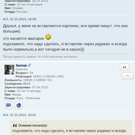
Зарегистрирован:
18.10.2015
С нами:
10 лет 9 месяцев
Имя:
Оливия
Откуда:
Россия
#15
22.10.2015, 19:58
Друзья, у меня не вставляются картинки, все время пишут, что они
большие)
это касается аватарок
подскажите, что надо сделать, я вставляю через радикал и всегда
было нормально,а вот сегодня ни в какую)))
Прошу удалить аккаунт по собственному желанию.
Sarmat
Ответи
Новичок
Возраст:
59
−
Репутация:
38352 (+38638/−286)
Лояльность:
19808 (+19859/−51)
Сообщения:
8015
Зарегистрирован:
07.04.2012
С нами:
14 лет 4 месяца
Имя:
Макар
Откуда:
Русь - Поволжье
Отправить личное сообщение
Сайт
#16
22.10.2015, 20:01
Оливия писал(а):
подскажите, что надо сделать, я вставляю через радикал и всегда