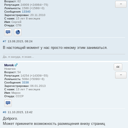
Возраст:
62
−
Репутация:
24909 (+24984/−75)
Лояльность:
1586 (+1586/−0)
Сообщения:
13340
Зарегистрирован:
20.11.2010
С нами:
15 лет 8 месяцев
Имя:
Сергей
Откуда:
СПб
Отправить личное сообщение
Сайт
#7
13.08.2015, 08:24
В настоящий момент у нас просто некому этим заниматься.
Да, я зануда, я знаю...
Morok
Ответи
Новичок
Возраст:
54
−
Репутация:
14254 (+14309/−55)
Лояльность:
5084 (+5090/−6)
Сообщения:
3338
Зарегистрирован:
06.01.2013
С нами:
13 лет 7 месяцев
Имя:
Мирон
Откуда:
СССР
Отправить личное сообщение
#8
11.10.2015, 13:42
Доброго.
Может прикините возможность размещения внизу страниц