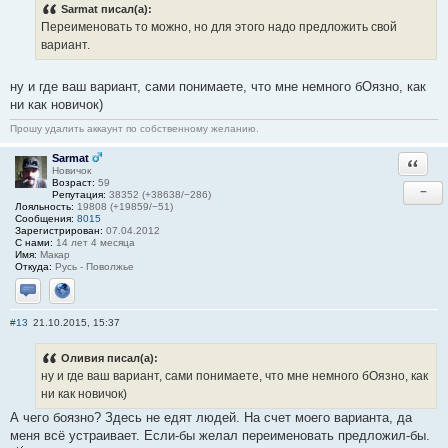
Sarmat писал(а):
Переименовать то можно, но для этого надо предложить свой
вариант.
ну и где ваш вариант, сами понимаете, что мне немного бОязно, как
ни как новичок)
Прошу удалить аккаунт по собственному желанию.
Sarmat
Ответи
Новичок
Возраст:
59
−
Репутация:
38352 (+38638/−286)
Лояльность:
19808 (+19859/−51)
Сообщения:
8015
Зарегистрирован:
07.04.2012
С нами:
14 лет 4 месяца
Имя:
Макар
Откуда:
Русь - Поволжье
Отправить личное сообщение
Сайт
#13
21.10.2015, 15:37
Оливия писал(а):
ну и где ваш вариант, сами понимаете, что мне немного бОязно, как
ни как новичок)
А чего боязно? Здесь не едят людей. На счет моего варианта, да
меня всё устраивает. Если-бы желал переименовать предложил-бы.