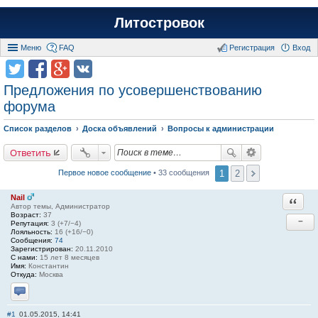
Литостровок
Меню
FAQ
Регистрация
Вход
Предложения по усовершенствованию
форума
Список разделов
Доска объявлений
Вопросы к администрации
Ответить
1
2
Первое новое сообщение
• 33 сообщения
Nail
Ответи
Автор темы, Администратор
Возраст:
37
−
Репутация:
3 (+7/−4)
Лояльность:
16 (+16/−0)
Сообщения:
74
Зарегистрирован:
20.11.2010
С нами:
15 лет 8 месяцев
Имя:
Константин
Откуда:
Москва
Отправить личное сообщение
#1
01.05.2015, 14:41