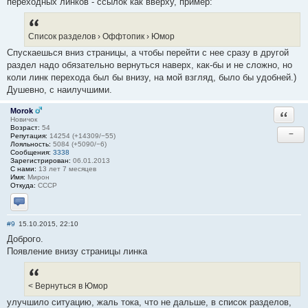
переходных линков - ссылок как вверху, пример:
Список разделов › Оффтопик › Юмор
Спускаешься вниз страницы, а чтобы перейти с нее сразу в другой
раздел надо обязательно вернуться наверх, как-бы и не сложно, но
коли линк перехода был бы внизу, на мой взгляд, было бы удобней.)
Душевно, с наилучшими.
Morok
Ответи
Новичок
Возраст:
54
−
Репутация:
14254 (+14309/−55)
Лояльность:
5084 (+5090/−6)
Сообщения:
3338
Зарегистрирован:
06.01.2013
С нами:
13 лет 7 месяцев
Имя:
Мирон
Откуда:
СССР
Отправить личное сообщение
#9
15.10.2015, 22:10
Доброго.
Появление внизу страницы линка
< Вернуться в Юмор
улучшило ситуацию, жаль тока, что не дальше, в список разделов,