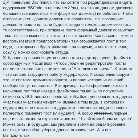
2)Я правильно Вас понял, что вы хотите при редактировании видеть
содержимое BBCode, а не сам тег? Увы, так это на данном движке(и
большинстве известных мне форумных движков) не работает. Чтобы
отобразить тег - движок должен его обработать, т.е. сообщение
должно отправлено. Если будет выведено только содержимое тега -
то соответственно, при отправке поста форумный движок обработает
текст ссылки именно как текст, а не как ссылку. Как вариант - можно
воспользоваться предпросмотром - там отображается пост в том
виде, в котором он будет размещен на форуме, и соответственно,
ссылку можно скопировать оттуда.
3) Данное ограничение установлено для предотвращения флейма в
особо крупных масштабах - чтобы люди не редактировали посты
после ответа на них не не заявляли "А я такого не писал". К тому же
- это сильно затрудняет работу модераторов. К сожалению форум -
это не система документооборота, и полная история изменений
сообщений тут не ведется. Как пример - на конференции ixbt.com
несколько лет тому назад в флеймовых темах было популярно
цитировать ВСЕ посты оппонента(чтобы быть уверенным что другие
участники участники увидят их именно в том виде, в котором их
видели вы, и не оказаться в дурацком положении, когда оппонент
полностью поменяет пост или удалит). А особо
упоротые
упорные
еще и выкладывали скриншоты постов. "Такой хоккей нам не нужен".
Может быть, в будущем, мы увеличим время на редактирование
постов, или вообще уберем данное ограничение. Или нет.
Вот как-то так.