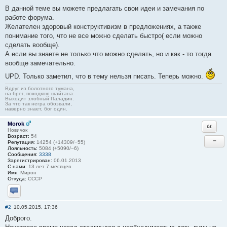
В данной теме вы можете предлагать свои идеи и замечания по
работе форума.
Желателен здоровый конструктивизм в предложениях, а также
понимание того, что не все можно сделать быстро( если можно
сделать вообще).
А если вы знаете не только что можно сделать, но и как - то тогда
вообще замечательно.
UPD. Только заметил, что в тему нельзя писать. Теперь можно.
Вдруг из болотного тумана,
на брег, походкою шайтана.
Выходит злобный Паладин.
За что так негра обозвали,
наверно знает, бог один.
Morok
Ответи
Новичок
Возраст:
54
−
Репутация:
14254 (+14309/−55)
Лояльность:
5084 (+5090/−6)
Сообщения:
3338
Зарегистрирован:
06.01.2013
С нами:
13 лет 7 месяцев
Имя:
Мирон
Откуда:
СССР
Отправить личное сообщение
#2
10.05.2015, 17:36
Доброго.