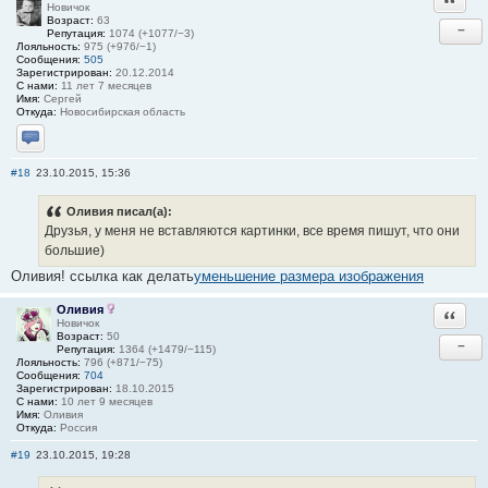
Новичок
Возраст:
63
−
Репутация:
1074 (+1077/−3)
Лояльность:
975 (+976/−1)
Сообщения:
505
Зарегистрирован:
20.12.2014
С нами:
11 лет 7 месяцев
Имя:
Сергей
Откуда:
Новосибирская область
Отправить личное сообщение
#18
23.10.2015, 15:36
Оливия писал(а):
Друзья, у меня не вставляются картинки, все время пишут, что они
большие)
Оливия! ссылка как делать
уменьшение размера изображения
Оливия
Ответи
Новичок
Возраст:
50
−
Репутация:
1364 (+1479/−115)
Лояльность:
796 (+871/−75)
Сообщения:
704
Зарегистрирован:
18.10.2015
С нами:
10 лет 9 месяцев
Имя:
Оливия
Откуда:
Россия
#19
23.10.2015, 19:28