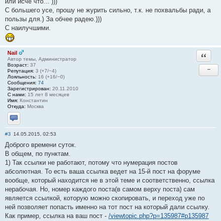
или исче что... )))
С большего усе, прошу не журить сильно, т.к. не похвальбы ради, а
пользы для.) За обчее радею.)))
С наилучшими.
Nail
Ответи
Автор темы, Администратор
Возраст:
37
−
Репутация:
3 (+7/−4)
Лояльность:
16 (+16/−0)
Сообщения:
74
Зарегистрирован:
20.11.2010
С нами:
15 лет 8 месяцев
Имя:
Константин
Откуда:
Москва
Отправить личное сообщение
#3
14.05.2015, 02:53
Доброго времени суток.
В общем, по пунктам.
1) Так ссылки не работают, потому что нумерация постов
абсолютная. То есть ваша ссылка ведет на 15-й пост на форуме
вообще, который находится не в этой теме и соответственно, ссылка
нерабочая. Но, номер каждого поста(в самом верху поста) сам
является ссылкой, которую можно скопировать, и переход уже по
ней позволяет попасть именно на тот пост на который дали ссылку.
Как пример, ссылка на ваш пост -
/viewtopic.php?p=135987#p135987