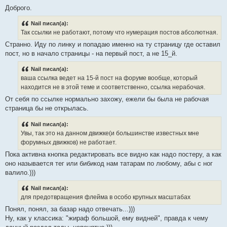
Доброго.
Nail писал(а):
Так ссылки не работают, потому что нумерация постов абсолютная.
Странно. Иду по линку и попадаю именно на ту страницу где оставил
пост, но в начало страницы - на первый пост, а не 15_й.
Nail писал(а):
ваша ссылка ведет на 15-й пост на форуме вообще, который
находится не в этой теме и соответственно, ссылка нерабочая.
От себя по ссылке нормально захожу, ежели бы была не рабочая
страница бы не открылась.
Nail писал(а):
Увы, так это на данном движке(и большинстве известных мне
форумных движков) не работает.
Пока активна кнопка редактировать все видно как надо постеру, а как
оно называется тег или бибикод нам татарам по любому, абы с ног
валило.)))
Nail писал(а):
для предотвращения флейма в особо крупных масштабах
Понял, понял, за базар надо отвечать...)))
Ну, как у классика: "жираф большой, ему видней", правда к чему