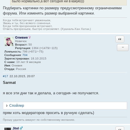
было нормально,а вот сегодня ни в какую)))
Подбирать картинки по размеру предусмотренному ограничениями
форума. Или изменять размер выбранной картинки.
Когда тебя встречают уваженьем,
Уважь и ты, без всякого сомненья.
Когда тебя презрением встречают,
Ответь презреньем, быстро отрезвляет. (Хушхаль-Хан Хатак.)
Оливия
Ответи
Новичок
Возраст:
50
−
Репутация:
1364 (+1479/−115)
Лояльность:
796 (+871/−75)
Сообщения:
704
Зарегистрирован:
18.10.2015
С нами:
10 лет 9 месяцев
Имя:
Оливия
Откуда:
Россия
#17
22.10.2015, 20:07
Sarmat
я все эти дни так и делала, а сегодня- не получается.
Спойлер
прям хоть модераторов просить в ручную сделать)
Прошу удалить аккаунт по собственному желанию.
Jitel
Ответи