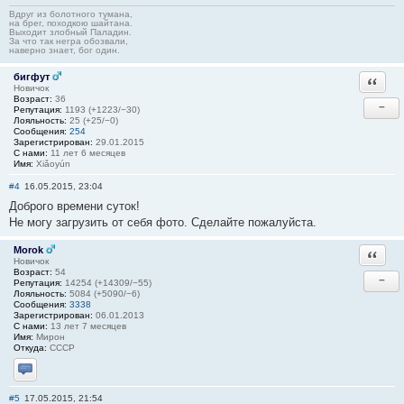
Вдруг из болотного тумана,
на брег, походкою шайтана.
Выходит злобный Паладин.
За что так негра обозвали,
наверно знает, бог один.
бигфут
Ответи
Новичок
Возраст:
36
−
Репутация:
1193 (+1223/−30)
Лояльность:
25 (+25/−0)
Сообщения:
254
Зарегистрирован:
29.01.2015
С нами:
11 лет 6 месяцев
Имя:
Xiǎoyún
#4
16.05.2015, 23:04
Доброго времени суток!
Не могу загрузить от себя фото. Сделайте пожалуйста.
Morok
Ответи
Новичок
Возраст:
54
−
Репутация:
14254 (+14309/−55)
Лояльность:
5084 (+5090/−6)
Сообщения:
3338
Зарегистрирован:
06.01.2013
С нами:
13 лет 7 месяцев
Имя:
Мирон
Откуда:
СССР
Отправить личное сообщение
#5
17.05.2015, 21:54