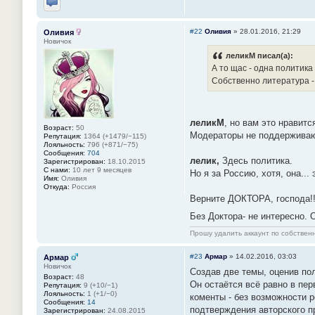
Отправить личное сообщение
#22
Оливия
»
28.01.2016, 21:29
Оливия
Новичок
леликМ писал(а):
А то щас - одна политик
Собственно литература -
леликМ
, но вам это нравитс
Возраст:
50
Модераторы не поддерживаю
Репутация:
1364 (+1479/−115)
Лояльность:
796 (+871/−75)
Сообщения:
704
лелик,
Здесь политика.
Зарегистрирован:
18.10.2015
С нами:
10 лет 9 месяцев
Но я за Россию, хотя, она... 
Имя:
Оливия
Откуда:
Россия
Верните ДОКТОРА, господа!!
Без Доктора- не интересно.
Прошу удалить аккаунт по собстве
#23
Армар
»
14.02.2016, 03:03
Армар
Новичок
Создав две темы, оценив по
Возраст:
48
Он остаётся всё равно в пер
Репутация:
9 (+10/−1)
Лояльность:
1 (+1/−0)
коменты - без возможности р
Сообщения:
14
подтверждения авторского п
Зарегистрирован:
24.08.2015