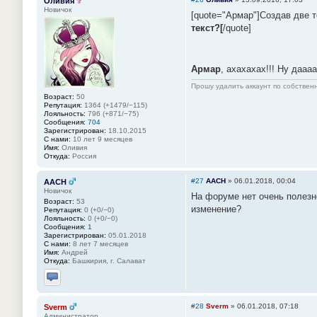
Оливия
Новичок
[quote="Армар"]Создав две 
текст?[
/quote]
Армар
, ахахахах!!! Ну дааа
Прошу удалить аккаунт по собстве
Возраст:
50
Репутация:
1364 (+1479/−115)
Лояльность:
796 (+871/−75)
Сообщения:
704
Зарегистрирован:
18.10.2015
С нами:
10 лет 9 месяцев
Имя:
Оливия
Откуда:
Россия
#27
AACH
»
06.01.2018, 00:04
AACH
Новичок
На форуме нет очень полезн
Возраст:
53
изменение?
Репутация:
0 (+0/−0)
Лояльность:
0 (+0/−0)
Сообщения:
1
Зарегистрирован:
05.01.2018
С нами:
8 лет 7 месяцев
Имя:
Андрей
Откуда:
Башкирия, г. Салават
Отправить личное сообщение
#28
Sverm
»
06.01.2018, 07:18
Sverm
Администратор