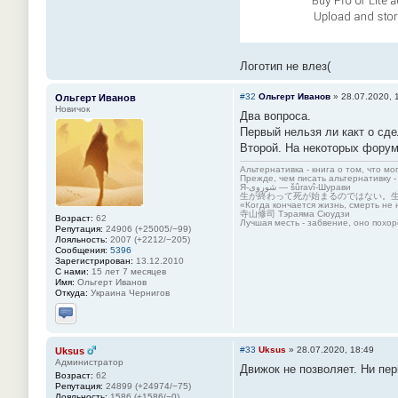
Логотип не влез(
#32
Ольгерт Иванов
»
28.07.2020, 
Ольгерт Иванов
Новичок
Два вопроса.
Первый нельзя ли какт о сде
Второй. На некоторых фору
Альтернативка - книга о том, что мо
Прежде, чем писать альтернативку -
Я-شوروی — šûravî-Шурави
生が終わって死が始まるのではない。
«Когда кончается жизнь, смерть не 
寺山修司 Тэраяма Сюудзи
Возраст:
62
Лучшая месть - забвение, оно похор
Репутация:
24906 (+25005/−99)
Лояльность:
2007 (+2212/−205)
Сообщения:
5396
Зарегистрирован:
13.12.2010
С нами:
15 лет 7 месяцев
Имя:
Ольгерт Иванов
Откуда:
Украина Чернигов
Отправить личное сообщение
#33
Uksus
»
28.07.2020, 18:49
Uksus
Администратор
Движок не позволяет. Ни пер
Возраст:
62
Репутация:
24899 (+24974/−75)
Лояльность:
1586 (+1586/−0)