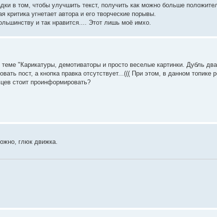
дки в том, чтобы улучшить текст, получить как можно больше положите
ая критика угнетает автора и его творческие порывы.
большинству и так нравится.... Этот лишь моё имхо.
 теме "Карикатуры, демотиваторы и просто веселые картинки. Дубль два
вать пост, а кнопка правка отсутствует...((( При этом, в данном топик
ьцев стоит проинформировать?
ожно, глюк движка.