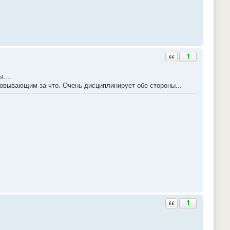
Ответить с цитатой
1
....
вывающим за что. Очень дисциплинирует обе стороны...
Ответить с цитатой
1