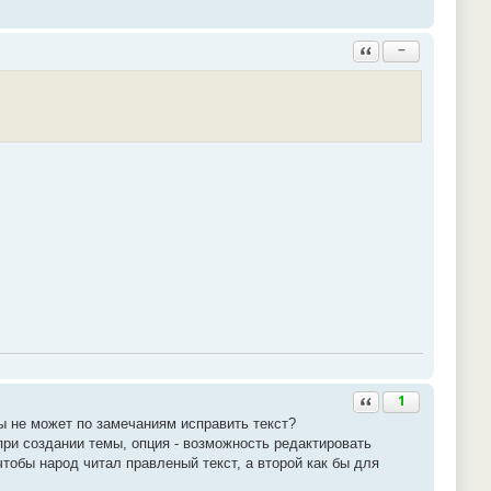
Ответить с цитатой
−
.
Ответить с цитатой
1
ы не может по замечаниям исправить текст?
при создании темы, опция - возможность редактировать
чтобы народ читал правленый текст, а второй как бы для