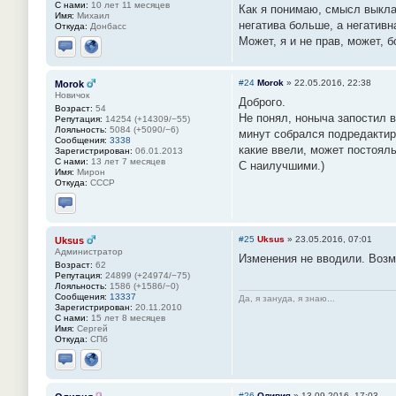
С нами:
10 лет 11 месяцев
Как я понимаю, смысл выкла
Имя:
Михаил
негатива больше, а негативн
Откуда:
Донбасс
Может, я и не прав, может, 
Отправить личное сообщение
Сайт
#24
Morok
»
22.05.2016, 22:38
Morok
Новичок
Доброго.
Возраст:
54
Не понял, ноныча запостил в
Репутация:
14254 (+14309/−55)
Лояльность:
5084 (+5090/−6)
минут собрался подредактиро
Сообщения:
3338
какие ввели, может постоял
Зарегистрирован:
06.01.2013
С нами:
13 лет 7 месяцев
С наилучшими.)
Имя:
Мирон
Откуда:
СССР
Отправить личное сообщение
#25
Uksus
»
23.05.2016, 07:01
Uksus
Администратор
Изменения не вводили. Возм
Возраст:
62
Репутация:
24899 (+24974/−75)
Лояльность:
1586 (+1586/−0)
Сообщения:
13337
Да, я зануда, я знаю...
Зарегистрирован:
20.11.2010
С нами:
15 лет 8 месяцев
Имя:
Сергей
Откуда:
СПб
Отправить личное сообщение
Сайт
#26
Оливия
»
13.09.2016, 17:03