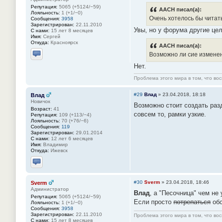
Репутация:
5065 (+5124/−59)
AACH писал(а):
Лояльность:
1 (+1/−0)
Очень хотелось бы читат
Сообщения:
3958
Зарегистрирован:
22.11.2010
Увы, но у форума другие цел
С нами:
15 лет 8 месяцев
Имя:
Сергей
Откуда:
Красноярск
AACH писал(а):
Возможно ли сие измене
Отправить личное сообщение
Нет.
Проблема этого мира в том, что во
#29
Влад
»
23.04.2018, 18:18
Влад
Новичок
Возможно стоит создать разд
Возраст:
41
совсем то, рамки узкие.
Репутация:
109 (+113/−4)
Лояльность:
70 (+76/−6)
Сообщения:
119
Зарегистрирован:
29.01.2014
С нами:
12 лет 6 месяцев
Имя:
Владимир
Откуда:
Ижевск
Отправить личное сообщение
#30
Sverm
»
23.04.2018, 18:46
Sverm
Администратор
Влад
, а "Песочница" чем не
Репутация:
5065 (+5124/−59)
Если просто
потрепаться
обс
Лояльность:
1 (+1/−0)
Сообщения:
3958
Зарегистрирован:
22.11.2010
Проблема этого мира в том, что во
С нами:
15 лет 8 месяцев