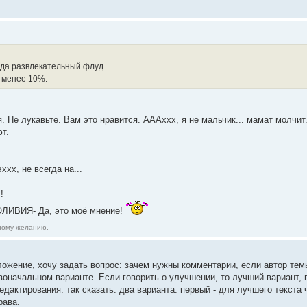
а да развлекательный флуд.
 менее 10%.
я. Не лукавьте. Вам это нравится. АААххх, я не мальчик... мамат молчит
т.
эххх, не всегда на...
!
 ОЛИВИЯ- Да, это моё мнение!
нному желанию.
ложение, хочу задать вопрос: зачем нужны комментарии, если автор тем
воначальном варианте. Если говорить о улучшении, то лучший вариант, 
едактирования. так сказать. два варианта. первый - для лучшего текста 
рава.