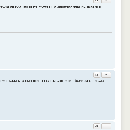
−
,
если автор темы не может по замечаниям исправить
Ответить с цитатой
−
агментами-страницами, а целым свитком. Возможно ли сие
Ответить с цитатой
−