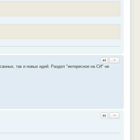
Ответить с цитатой
−
анных, так и новых идей. Раздел "интересное на СИ" не
Ответить с цитатой
−