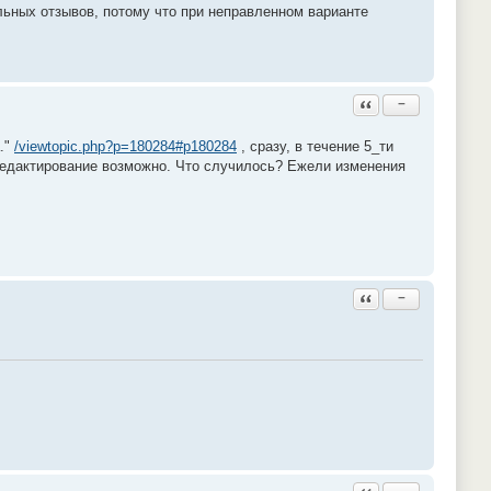
льных отзывов, потому что при неправленном варианте
Ответить с цитатой
−
."
/viewtopic.php?p=180284#p180284
, сразу, в течение 5_ти
е редактирование возможно. Что случилось? Ежели изменения
Ответить с цитатой
−
Ответить с цитатой