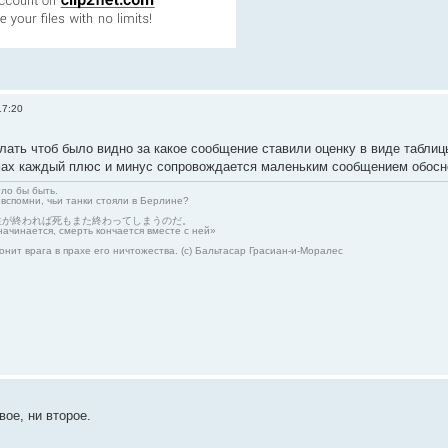
17:20
лать чтоб было видно за какое сообщение ставили оценку в виде таблицы
мах каждый плюс и минус сопровождается маленьким сообщением обосно
гло бы быть.
 вспомни, чьи танки стояли в Берлине?
生が終われば死もまた終わってしまうのだ。
начинается, смерть кончается вместе с ней»
онит врага в прахе его ничтожества. (с) Бальтасар Грасиан-и-Моралес
вое, ни второе.