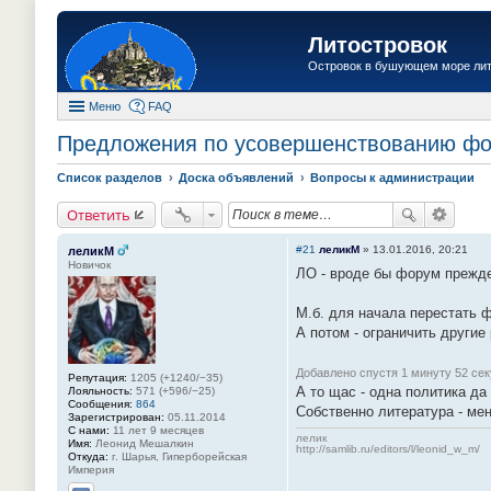
Литостровок
Островок в бушующем море ли
Меню
FAQ
Предложения по усовершенствованию ф
Список разделов
Доска объявлений
Вопросы к администрации
Ответить
#21
леликМ
»
13.01.2016, 20:21
леликМ
Новичок
ЛО - вроде бы форум прежде
М.б. для начала перестать 
А потом - ограничить други
Добавлено спустя 1 минуту 52 се
Репутация:
1205 (+1240/−35)
А то щас - одна политика д
Лояльность:
571 (+596/−25)
Сообщения:
864
Собственно литература - ме
Зарегистрирован:
05.11.2014
С нами:
11 лет 9 месяцев
лелик
Имя:
Леонид Мешалкин
http://samlib.ru/editors/l/leonid_w_m/
Откуда:
г. Шарья, Гиперборейская
Империя