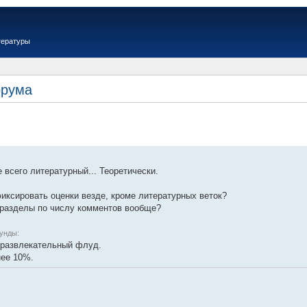
тературы
орума
 всего литературный... Теоретически.
фиксировать оценки везде, кроме литературных веток?
е разделы по числу комментов вообще?
кунды:
а развлекательный флуд.
нее 10%.