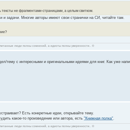
ь тексты не фрагментами-страницами, а целым свитком.
и и задачи. Многие авторы имеют свои странички на СИ, читайте там.
ние?
спитанные люди полны сомнений, а идиоты полны уверенности.. ©
ел/тему с интересными и оригинальными идеями для книг. Как уже напис
 устраивает? Есть конкретные идеи, открывайте тему.
удить какое-то произведение или автора, есть
"Книжная полка"
.
спитанные люди полны сомнений, а идиоты полны уверенности.. ©