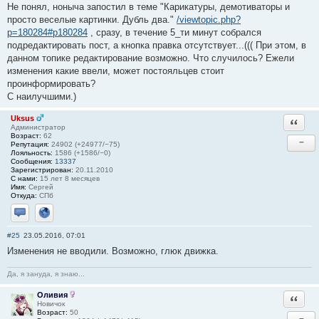
Не понял, ноныча запостил в теме "Карикатуры, демотиваторы и
просто веселые картинки. Дубль два."
/viewtopic.php?
p=180284#p180284
, сразу, в течение 5_ти минут собрался
подредактировать пост, а кнопка правка отсутствует...((( При этом, в
данном топике редактирование возможно. Что случилось? Ежели
изменения какие ввели, может постояльцев стоит
проинформировать?
С наилучшими.)
Uksus
Ответи
Администратор
Возраст:
62
−
Репутация:
24902 (+24977/−75)
Лояльность:
1586 (+1586/−0)
Сообщения:
13337
Зарегистрирован:
20.11.2010
С нами:
15 лет 8 месяцев
Имя:
Сергей
Откуда:
СПб
Отправить личное сообщение
Сайт
#25
23.05.2016, 07:01
Изменения не вводили. Возможно, глюк движка.
Да, я зануда, я знаю...
Оливия
Ответи
Новичок
Возраст:
50
−