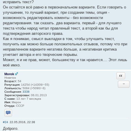
исправить текст?
Он остаётся всё равно в первоначальном варианте. Если говорить о
улучшении, то лучший вариант, при создании темы, опция -
возможность редактировать коменты - без возможности
редактирования. так сказать. два варианта. первый - для лучшего
текста чтобы народ читал правленый текст, а второй как бы для
подтверждения авторского права.
Как я понимаю, смысл выкладки в том, чтобы улучшить текст,
получить как можно больше положительных отзывов, потому что при
неправленном варианте негатива больше, а негативная критика
угнетает автора и его творческие порывы.
Может, я и не прав, может, большинству и так нравится.... Этот лишь
моё имхо.
Morok
Ответи
Новичок
Возраст:
54
−
Репутация:
14254 (+14309/−55)
Лояльность:
5084 (+5090/−6)
Сообщения:
3338
Зарегистрирован:
06.01.2013
С нами:
13 лет 7 месяцев
Имя:
Мирон
Откуда:
СССР
Отправить личное сообщение
#24
22.05.2016, 22:38
Доброго.