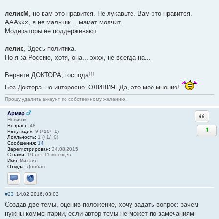
леликМ
, но вам это нравится. Не лукавьте. Вам это нравится.
АААххх, я не мальчик... мамат молчит.
Модераторы не поддерживают.
лелик,
Здесь политика.
Но я за Россию, хотя, она... эххх, не всегда на...
Верните ДОКТОРА, господа!!!
Без Доктора- не интересно. ОЛИВИЯ- Да, это моё мнение!
Прошу удалить аккаунт по собственному желанию.
Армар
Ответи
Новичок
Возраст:
48
1
Репутация:
9 (+10/−1)
Лояльность:
1 (+1/−0)
Сообщения:
14
Зарегистрирован:
24.08.2015
С нами:
10 лет 11 месяцев
Имя:
Михаил
Откуда:
Донбасс
Отправить личное сообщение
Сайт
#23
14.02.2016, 03:03
Создав две темы, оценив положение, хочу задать вопрос: зачем
нужны комментарии, если автор темы не может по замечаниям