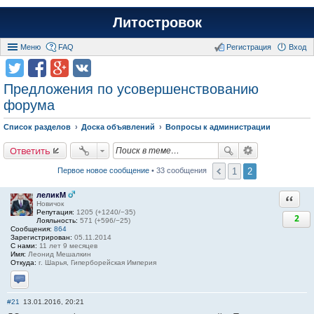
Литостровок
Меню
FAQ
Регистрация
Вход
Предложения по усовершенствованию
форума
Список разделов
Доска объявлений
Вопросы к администрации
Ответить
1
2
Первое новое сообщение
• 33 сообщения
леликМ
Ответи
Новичок
Репутация:
1205 (+1240/−35)
2
Лояльность:
571 (+596/−25)
Сообщения:
864
Зарегистрирован:
05.11.2014
С нами:
11 лет 9 месяцев
Имя:
Леонид Мешалкин
Откуда:
г. Шарья, Гиперборейская Империя
Отправить личное сообщение
#21
13.01.2016, 20:21