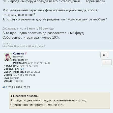
ЛО - вроде бы форум прежде всего литературный... Теоретически.
М.б. для начала перестать фиксировать оценки везде, кроме
литературных веток?
А потом - ограничить другие разделы по числу комментов вообще?
Добавлено спустя 1 минуту 52 секунды:
А то щас - одна политика да развлекательный флуд.
Собственно литература - менее 10%.
лелик
http://samlib.ru/editors/l/leonid_w_m/
Оливия
Ответи
Новичок
Возраст:
50
−
Репутация:
1364 (+1479/−115)
Лояльность:
796 (+871/−75)
Сообщения:
704
Зарегистрирован:
18.10.2015
С нами:
10 лет 9 месяцев
Имя:
Оливия
Откуда:
Россия
#22
28.01.2016, 21:29
леликМ писал(а):
А то щас - одна политика да развлекательный флуд.
Собственно литература - менее 10%.