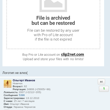
Логотип не влез(
Ольгерт Иванов
Ответи
Новичок
Возраст:
62
1
Репутация:
24906 (+25005/−99)
Лояльность:
2007 (+2212/−205)
Сообщения:
5396
Зарегистрирован:
13.12.2010
С нами:
15 лет 7 месяцев
Имя:
Ольгерт Иванов
Откуда:
Украина Чернигов