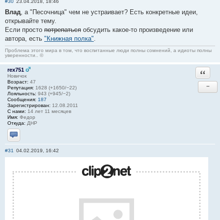
#30
23.04.2018, 18:46
Влад
, а "Песочница" чем не устраивает? Есть конкретные идеи,
открывайте тему.
Если просто
потрепаться
обсудить какое-то произведение или
автора, есть
"Книжная полка"
.
Проблема этого мира в том, что воспитанные люди полны сомнений, а идиоты полны
уверенности.. ©
rex751
Ответи
Новичок
Возраст:
47
−
Репутация:
1628 (+1650/−22)
Лояльность:
943 (+945/−2)
Сообщения:
187
Зарегистрирован:
12.08.2011
С нами:
14 лет 11 месяцев
Имя:
Федор
Откуда:
ДНР
Отправить личное сообщение
#31
04.02.2019, 16:42