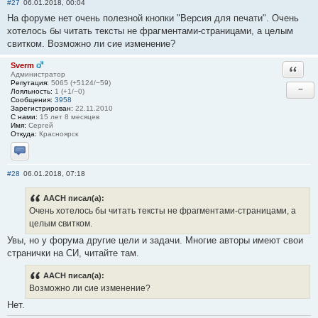
#27
06.01.2018, 00:04
На форуме нет очень полезной кнопки "Версия для печати". Очень
хотелось бы читать тексты не фрагментами-страницами, а целым
свитком. Возможно ли сие изменение?
Sverm
Ответи
Администратор
Репутация:
5065 (+5124/−59)
−
Лояльность:
1 (+1/−0)
Сообщения:
3958
Зарегистрирован:
22.11.2010
С нами:
15 лет 8 месяцев
Имя:
Сергей
Откуда:
Красноярск
Отправить личное сообщение
#28
06.01.2018, 07:18
AACH писал(а):
Очень хотелось бы читать тексты не фрагментами-страницами, а
целым свитком.
Увы, но у форума другие цели и задачи. Многие авторы имеют свои
странички на СИ, читайте там.
AACH писал(а):
Возможно ли сие изменение?
Нет.