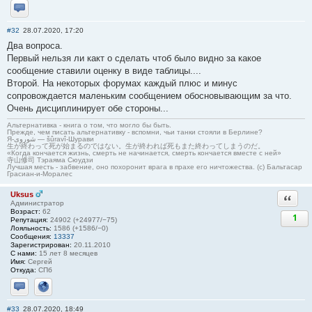
Отправить личное сообщение
#32
28.07.2020, 17:20
Два вопроса.
Первый нельзя ли какт о сделать чтоб было видно за какое
сообщение ставили оценку в виде таблицы....
Второй. На некоторых форумах каждый плюс и минус
сопровождается маленьким сообщением обосновывающим за что.
Очень дисциплинирует обе стороны...
Альтернативка - книга о том, что могло бы быть.
Прежде, чем писать альтернативку - вспомни, чьи танки стояли в Берлине?
Я-شوروی — šûravî-Шурави
生が終わって死が始まるのではない。生が終われば死もまた終わってしまうのだ。
«Когда кончается жизнь, смерть не начинается, смерть кончается вместе с ней»
寺山修司 Тэраяма Сюудзи
Лучшая месть - забвение, оно похоронит врага в прахе его ничтожества. (с) Бальтасар
Грасиан-и-Моралес
Uksus
Ответи
Администратор
Возраст:
62
1
Репутация:
24902 (+24977/−75)
Лояльность:
1586 (+1586/−0)
Сообщения:
13337
Зарегистрирован:
20.11.2010
С нами:
15 лет 8 месяцев
Имя:
Сергей
Откуда:
СПб
Отправить личное сообщение
Сайт
#33
28.07.2020, 18:49