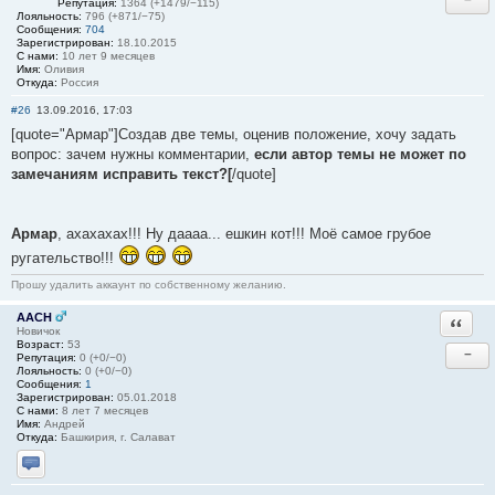
Репутация:
1364 (+1479/−115)
Лояльность:
796 (+871/−75)
Сообщения:
704
Зарегистрирован:
18.10.2015
С нами:
10 лет 9 месяцев
Имя:
Оливия
Откуда:
Россия
#26
13.09.2016, 17:03
[quote="Армар"]Создав две темы, оценив положение, хочу задать
вопрос: зачем нужны комментарии,
если автор темы не может по
замечаниям исправить текст?[
/quote]
Армар
, ахахахах!!! Ну даааа... ешкин кот!!! Моё самое грубое
ругательство!!!
Прошу удалить аккаунт по собственному желанию.
AACH
Ответи
Новичок
Возраст:
53
−
Репутация:
0 (+0/−0)
Лояльность:
0 (+0/−0)
Сообщения:
1
Зарегистрирован:
05.01.2018
С нами:
8 лет 7 месяцев
Имя:
Андрей
Откуда:
Башкирия, г. Салават
Отправить личное сообщение