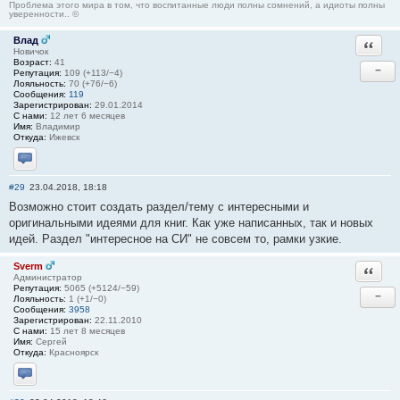
Проблема этого мира в том, что воспитанные люди полны сомнений, а идиоты полны
уверенности.. ©
Влад
Ответи
Новичок
Возраст:
41
−
Репутация:
109 (+113/−4)
Лояльность:
70 (+76/−6)
Сообщения:
119
Зарегистрирован:
29.01.2014
С нами:
12 лет 6 месяцев
Имя:
Владимир
Откуда:
Ижевск
Отправить личное сообщение
#29
23.04.2018, 18:18
Возможно стоит создать раздел/тему с интересными и
оригинальными идеями для книг. Как уже написанных, так и новых
идей. Раздел "интересное на СИ" не совсем то, рамки узкие.
Sverm
Ответи
Администратор
Репутация:
5065 (+5124/−59)
−
Лояльность:
1 (+1/−0)
Сообщения:
3958
Зарегистрирован:
22.11.2010
С нами:
15 лет 8 месяцев
Имя:
Сергей
Откуда:
Красноярск
Отправить личное сообщение