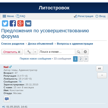
Литостровок
Меню
FAQ
Регистрация
Вход
Предложения по усовершенствованию
форума
Список разделов
Доска объявлений
Вопросы к администрации
Ответить
1
2
Первое новое сообщение
• 33 сообщения
Nail
Ответи
Автор темы, Администратор
Возраст:
37
−
Репутация:
3 (+7/−4)
Лояльность:
16 (+16/−0)
Сообщения:
74
Зарегистрирован:
20.11.2010
С нами:
15 лет 8 месяцев
Имя:
Константин
Откуда:
Москва
Отправить личное сообщение
#1
01.05.2015, 14:41