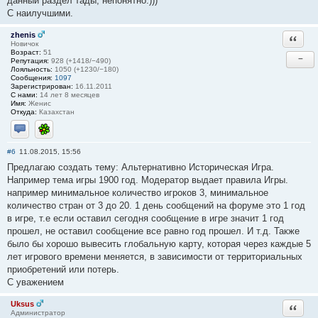
данный раздел тады, непонятно.)))
С наилучшими.
zhenis
Ответи
Новичок
Возраст:
51
−
Репутация:
928 (+1418/−490)
Лояльность:
1050 (+1230/−180)
Сообщения:
1097
Зарегистрирован:
16.11.2011
С нами:
14 лет 8 месяцев
Имя:
Женис
Откуда:
Казахстан
Отправить личное сообщение
ICQ
#6
11.08.2015, 15:56
Предлагаю создать тему: Альтернативно Историческая Игра.
Например тема игры 1900 год. Модератор выдает правила Игры.
например минимальное количество игроков 3, минимальное
количество стран от 3 до 20. 1 день сообщений на форуме это 1 год
в игре, т.е если оставил сегодня сообщение в игре значит 1 год
прошел, не оставил сообщение все равно год прошел. И т.д. Также
было бы хорошо вывесить глобальную карту, которая через каждые 5
лет игрового времени меняется, в зависимости от территориальных
приобретений или потерь.
С уважением
Uksus
Ответи
Администратор