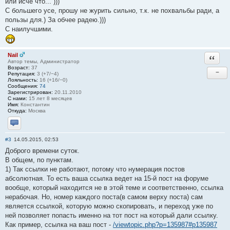
или исче что... )))
С большего усе, прошу не журить сильно, т.к. не похвальбы ради, а
пользы для.) За обчее радею.)))
С наилучшими.
Nail
Ответи
Автор темы, Администратор
Возраст:
37
−
Репутация:
3 (+7/−4)
Лояльность:
16 (+16/−0)
Сообщения:
74
Зарегистрирован:
20.11.2010
С нами:
15 лет 8 месяцев
Имя:
Константин
Откуда:
Москва
Отправить личное сообщение
#3
14.05.2015, 02:53
Доброго времени суток.
В общем, по пунктам.
1) Так ссылки не работают, потому что нумерация постов
абсолютная. То есть ваша ссылка ведет на 15-й пост на форуме
вообще, который находится не в этой теме и соответственно, ссылка
нерабочая. Но, номер каждого поста(в самом верху поста) сам
является ссылкой, которую можно скопировать, и переход уже по
ней позволяет попасть именно на тот пост на который дали ссылку.
Как пример, ссылка на ваш пост -
/viewtopic.php?p=135987#p135987