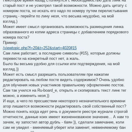
Некоторое время назад столкнулся с необходимостью дать линк на
старый пост и не усмотрел такой возможности. Можно дать цитату с
номером поста, но искать его надо по номеру путем перелистывания
страниц - перейти по лину незя, что весьма неудобно, на мой
взгляд.)
Может имеет смысл организовать возможность размещения линка
образованного из копии адреса страницы с добавлением порядкового
номера поста?
Пример:
/viewtopic.php?f=20&t=252&start=4020#15
Сам линк работает, а последние символы (#15), которые должны
перевести на конкретный пост нет, а жаль.
Было бы весьма удобно для ссылки или подтверждения, на мой
взгляд.))
Может есть смысл разрешить пользователям при нажатии
редактировать на любом посте видеть содержимое? Очень удобно
для обучения новых участников правильному оформлению постов.
Сам так учился на Ru-board_е, открыть и скопировать текст линк тег
можно, а изменить незя.))
И еще, а чего по просшествии некоторого незначительного времени
атор лишается возможности редактировать свой собственный пост?
Можно понять когда идет речь о документе реестре журнале строгой
отчетности, данные коих имеют жизненноважное значение... А нам то
зачем, ну запостил автор дубль - баян )), сделали замечание, коли
сам не увидел - вменяемый уберет или заменит, невменяемому бан