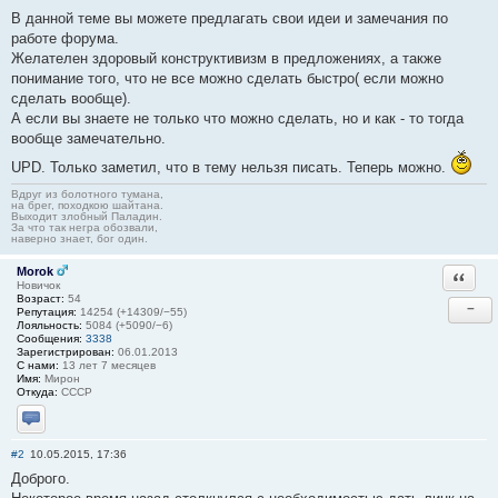
В данной теме вы можете предлагать свои идеи и замечания по
работе форума.
Желателен здоровый конструктивизм в предложениях, а также
понимание того, что не все можно сделать быстро( если можно
сделать вообще).
А если вы знаете не только что можно сделать, но и как - то тогда
вообще замечательно.
UPD. Только заметил, что в тему нельзя писать. Теперь можно.
Вдруг из болотного тумана,
на брег, походкою шайтана.
Выходит злобный Паладин.
За что так негра обозвали,
наверно знает, бог один.
Morok
Ответи
Новичок
Возраст:
54
−
Репутация:
14254 (+14309/−55)
Лояльность:
5084 (+5090/−6)
Сообщения:
3338
Зарегистрирован:
06.01.2013
С нами:
13 лет 7 месяцев
Имя:
Мирон
Откуда:
СССР
Отправить личное сообщение
#2
10.05.2015, 17:36
Доброго.