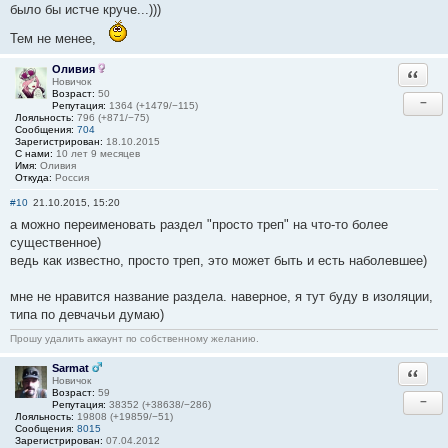
было бы истче круче...)))
Тем не менее,
Оливия
Ответи
Новичок
Возраст:
50
−
Репутация:
1364 (+1479/−115)
Лояльность:
796 (+871/−75)
Сообщения:
704
Зарегистрирован:
18.10.2015
С нами:
10 лет 9 месяцев
Имя:
Оливия
Откуда:
Россия
#10
21.10.2015, 15:20
а можно переименовать раздел "просто треп" на что-то более
существенное)
ведь как известно, просто треп, это может быть и есть наболевшее)
мне не нравится название раздела. наверное, я тут буду в изоляции,
типа по девчачьи думаю)
Прошу удалить аккаунт по собственному желанию.
Sarmat
Ответи
Новичок
Возраст:
59
−
Репутация:
38352 (+38638/−286)
Лояльность:
19808 (+19859/−51)
Сообщения:
8015
Зарегистрирован:
07.04.2012