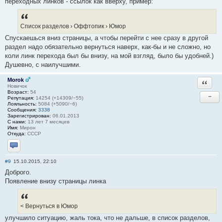
переходных линков - ссылок как вверху, пример:
Список разделов › Оффтопик › Юмор
Спускаешься вниз страницы, а чтобы перейти с нее сразу в другой
раздел надо обязательно вернуться наверх, как-бы и не сложно, но
коли линк перехода был бы внизу, на мой взгляд, было бы удобней.)
Душевно, с наилучшими.
Morok
Ответи
Новичок
Возраст:
54
−
Репутация:
14254 (+14309/−55)
Лояльность:
5084 (+5090/−6)
Сообщения:
3338
Зарегистрирован:
06.01.2013
С нами:
13 лет 7 месяцев
Имя:
Мирон
Откуда:
СССР
Отправить личное сообщение
#9
15.10.2015, 22:10
Доброго.
Появление внизу страницы линка
< Вернуться в Юмор
улучшило ситуацию, жаль тока, что не дальше, в список разделов,