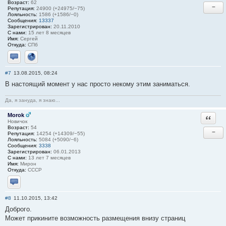
Возраст:
62
−
Репутация:
24900 (+24975/−75)
Лояльность:
1586 (+1586/−0)
Сообщения:
13337
Зарегистрирован:
20.11.2010
С нами:
15 лет 8 месяцев
Имя:
Сергей
Откуда:
СПб
Отправить личное сообщение
Сайт
#7
13.08.2015, 08:24
В настоящий момент у нас просто некому этим заниматься.
Да, я зануда, я знаю...
Morok
Ответи
Новичок
Возраст:
54
−
Репутация:
14254 (+14309/−55)
Лояльность:
5084 (+5090/−6)
Сообщения:
3338
Зарегистрирован:
06.01.2013
С нами:
13 лет 7 месяцев
Имя:
Мирон
Откуда:
СССР
Отправить личное сообщение
#8
11.10.2015, 13:42
Доброго.
Может прикините возможность размещения внизу страниц