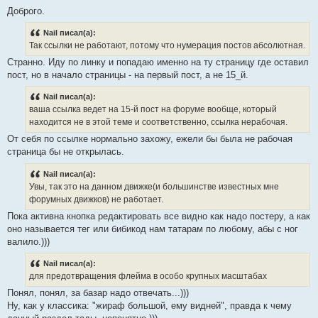
Доброго.
Nail писал(а):
Так ссылки не работают, потому что нумерация постов абсолютная.
Странно. Иду по линку и попадаю именно на ту страницу где оставил
пост, но в начало страницы - на первый пост, а не 15_й.
Nail писал(а):
ваша ссылка ведет на 15-й пост на форуме вообще, который
находится не в этой теме и соответственно, ссылка нерабочая.
От себя по ссылке нормально захожу, ежели бы была не рабочая
страница бы не открылась.
Nail писал(а):
Увы, так это на данном движке(и большинстве известных мне
форумных движков) не работает.
Пока активна кнопка редактировать все видно как надо постеру, а как
оно называется тег или бибикод нам татарам по любому, абы с ног
валило.)))
Nail писал(а):
для предотвращения флейма в особо крупных масштабах
Понял, понял, за базар надо отвечать...)))
Ну, как у классика: "жираф большой, ему видней", правда к чему