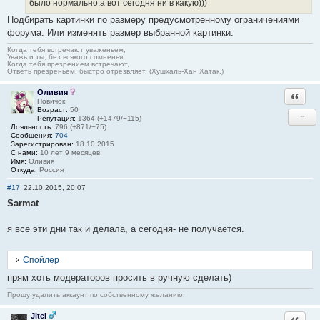
было нормально,а вот сегодня ни в какую)))
Подбирать картинки по размеру предусмотренному ограничениями
форума. Или изменять размер выбранной картинки.
Когда тебя встречают уваженьем,
Уважь и ты, без всякого сомненья.
Когда тебя презрением встречают,
Ответь презреньем, быстро отрезвляет. (Хушхаль-Хан Хатак.)
Оливия
Ответи
Новичок
Возраст:
50
−
Репутация:
1364 (+1479/−115)
Лояльность:
796 (+871/−75)
Сообщения:
704
Зарегистрирован:
18.10.2015
С нами:
10 лет 9 месяцев
Имя:
Оливия
Откуда:
Россия
#17
22.10.2015, 20:07
Sarmat
я все эти дни так и делала, а сегодня- не получается.
Спойлер
прям хоть модераторов просить в ручную сделать)
Прошу удалить аккаунт по собственному желанию.
Jitel
Ответи