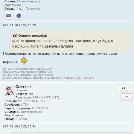
С нами:
14 лет 4 месяца
Имя:
Макар
Откуда:
Русь - Поволжье
Отправить личное сообщение
Сайт
#11
21.10.2015, 15:25
Оливия писал(а):
мне не нравится название раздела. наверное, я тут буду в
изоляции, типа по девчачьи думаю)
Переименовать то можно, но для этого надо предложить свой
вариант.
Когда тебя встречают уваженьем,
Уважь и ты, без всякого сомненья.
Когда тебя презрением встречают,
Ответь презреньем, быстро отрезвляет. (Хушхаль-Хан Хатак.)
Оливия
Ответи
Новичок
Возраст:
50
−
Репутация:
1364 (+1479/−115)
Лояльность:
796 (+871/−75)
Сообщения:
704
Зарегистрирован:
18.10.2015
С нами:
10 лет 9 месяцев
Имя:
Оливия
Откуда:
Россия
#12
21.10.2015, 15:34