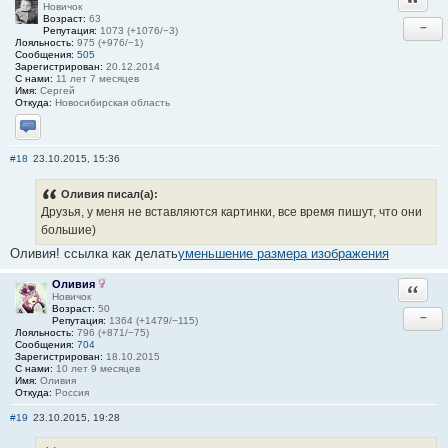
Новичок
Возраст:
63
−
Репутация:
1073 (+1076/−3)
Лояльность:
975 (+976/−1)
Сообщения:
505
Зарегистрирован:
20.12.2014
С нами:
11 лет 7 месяцев
Имя:
Сергей
Откуда:
Новосибирская область
Отправить личное сообщение
#18
23.10.2015, 15:36
Оливия писал(а):
Друзья, у меня не вставляются картинки, все время пишут, что они
большие)
Оливия! ссылка как делать
уменьшение размера изображения
Оливия
Ответи
Новичок
Возраст:
50
−
Репутация:
1364 (+1479/−115)
Лояльность:
796 (+871/−75)
Сообщения:
704
Зарегистрирован:
18.10.2015
С нами:
10 лет 9 месяцев
Имя:
Оливия
Откуда:
Россия
#19
23.10.2015, 19:28