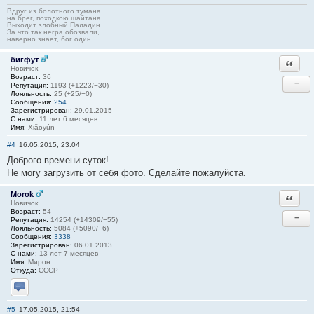
Вдруг из болотного тумана,
на брег, походкою шайтана.
Выходит злобный Паладин.
За что так негра обозвали,
наверно знает, бог один.
бигфут
Ответи
Новичок
Возраст:
36
−
Репутация:
1193 (+1223/−30)
Лояльность:
25 (+25/−0)
Сообщения:
254
Зарегистрирован:
29.01.2015
С нами:
11 лет 6 месяцев
Имя:
Xiǎoyún
#4
16.05.2015, 23:04
Доброго времени суток!
Не могу загрузить от себя фото. Сделайте пожалуйста.
Morok
Ответи
Новичок
Возраст:
54
−
Репутация:
14254 (+14309/−55)
Лояльность:
5084 (+5090/−6)
Сообщения:
3338
Зарегистрирован:
06.01.2013
С нами:
13 лет 7 месяцев
Имя:
Мирон
Откуда:
СССР
Отправить личное сообщение
#5
17.05.2015, 21:54