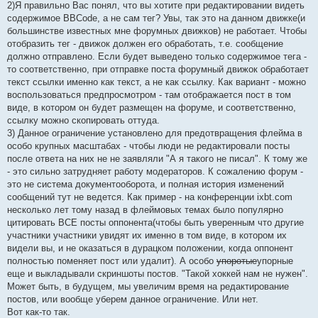
2)Я правильно Вас понял, что вы хотите при редактировании видеть
содержимое BBCode, а не сам тег? Увы, так это на данном движке(и
большинстве известных мне форумных движков) не работает. Чтобы
отобразить тег - движок должен его обработать, т.е. сообщение
должно отправлено. Если будет выведено только содержимое тега -
то соответственно, при отправке поста форумный движок обработает
текст ссылки именно как текст, а не как ссылку. Как вариант - можно
воспользоваться предпросмотром - там отображается пост в том
виде, в котором он будет размещен на форуме, и соответственно,
ссылку можно скопировать оттуда.
3) Данное ограничение установлено для предотвращения флейма в
особо крупных масштабах - чтобы люди не редактировали посты
после ответа на них не не заявляли "А я такого не писал". К тому же
- это сильно затрудняет работу модераторов. К сожалению форум -
это не система документооборота, и полная история изменений
сообщений тут не ведется. Как пример - на конференции ixbt.com
несколько лет тому назад в флеймовых темах было популярно
цитировать ВСЕ посты оппонента(чтобы быть уверенным что другие
участники участники увидят их именно в том виде, в котором их
видели вы, и не оказаться в дурацком положении, когда оппонент
полностью поменяет пост или удалит). А особо
упоротые
упорные
еще и выкладывали скриншоты постов. "Такой хоккей нам не нужен".
Может быть, в будущем, мы увеличим время на редактирование
постов, или вообще уберем данное ограничение. Или нет.
Вот как-то так.