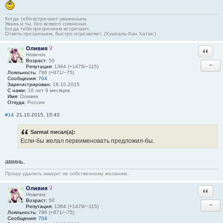
Когда тебя встречают уваженьем,
Уважь и ты, без всякого сомненья.
Когда тебя презрением встречают,
Ответь презреньем, быстро отрезвляет. (Хушхаль-Хан Хатак.)
Оливия
Ответи
Новичок
Возраст:
50
−
Репутация:
1364 (+1479/−115)
Лояльность:
796 (+871/−75)
Сообщения:
704
Зарегистрирован:
18.10.2015
С нами:
10 лет 9 месяцев
Имя:
Оливия
Откуда:
Россия
#14
21.10.2015, 15:43
Sarmat писал(а):
Если-бы желал переименовать предложил-бы.
аминь.
Прошу удалить аккаунт по собственному желанию.
Оливия
Ответи
Новичок
Возраст:
50
−
Репутация:
1364 (+1479/−115)
Лояльность:
796 (+871/−75)
Сообщения:
704