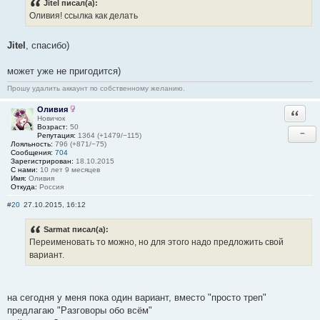
Jitel писал(а):
Оливия! ссылка как делать
Jitel
, спасибо)
может уже не пригодится)
Прошу удалить аккаунт по собственному желанию.
Оливия
Ответи
Новичок
Возраст:
50
−
Репутация:
1364 (+1479/−115)
Лояльность:
796 (+871/−75)
Сообщения:
704
Зарегистрирован:
18.10.2015
С нами:
10 лет 9 месяцев
Имя:
Оливия
Откуда:
Россия
#20
27.10.2015, 16:12
Sarmat писал(а):
Переименовать то можно, но для этого надо предложить свой
вариант.
на сегодня у меня пока один вариант, вместо "просто треп"
предлагаю "Разговоры обо всём"