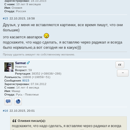
Зарегистрирован:
18.10.2015
С нами:
10 лет 9 месяцев
Имя:
Оливия
Откуда:
Россия
#15
22.10.2015, 19:58
Друзья, у меня не вставляются картинки, все время пишут, что они
большие)
это касается аватарок
подскажите, что надо сделать, я вставляю через радикал и всегда
было нормально,а вот сегодня ни в какую)))
Прошу удалить аккаунт по собственному желанию.
Sarmat
Ответи
Новичок
Возраст:
59
−
Репутация:
38352 (+38638/−286)
Лояльность:
19808 (+19859/−51)
Сообщения:
8015
Зарегистрирован:
07.04.2012
С нами:
14 лет 4 месяца
Имя:
Макар
Откуда:
Русь - Поволжье
Отправить личное сообщение
Сайт
#16
22.10.2015, 20:01
Оливия писал(а):
подскажите, что надо сделать, я вставляю через радикал и всегда