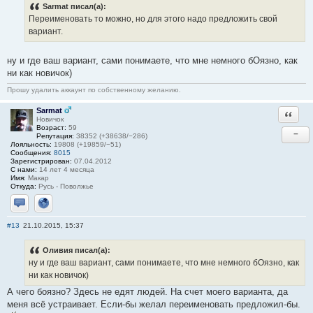
Sarmat писал(а):
Переименовать то можно, но для этого надо предложить свой
вариант.
ну и где ваш вариант, сами понимаете, что мне немного бОязно, как
ни как новичок)
Прошу удалить аккаунт по собственному желанию.
Sarmat
Ответи
Новичок
Возраст:
59
−
Репутация:
38352 (+38638/−286)
Лояльность:
19808 (+19859/−51)
Сообщения:
8015
Зарегистрирован:
07.04.2012
С нами:
14 лет 4 месяца
Имя:
Макар
Откуда:
Русь - Поволжье
Отправить личное сообщение
Сайт
#13
21.10.2015, 15:37
Оливия писал(а):
ну и где ваш вариант, сами понимаете, что мне немного бОязно, как
ни как новичок)
А чего боязно? Здесь не едят людей. На счет моего варианта, да
меня всё устраивает. Если-бы желал переименовать предложил-бы.