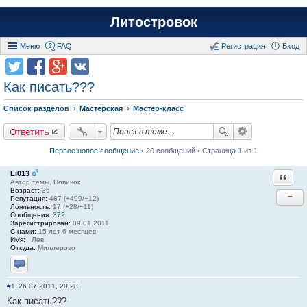
Литостровок
Меню
FAQ
Регистрация
Вход
Как писать???
Список разделов
Мастерская
Мастер-класс
Ответить
Первое новое сообщение
• 20 сообщений • Страница 1 из 1
Li013
Ответи
Автор темы, Новичок
Возраст:
36
−
Репутация:
487 (+499/−12)
Лояльность:
17 (+28/−11)
Сообщения:
372
Зарегистрирован:
09.01.2011
С нами:
15 лет 6 месяцев
Имя:
_Лев_
Откуда:
Миллерово
Отправить личное сообщение
#1
26.07.2011, 20:28
Как писать???