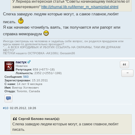
У Лернера интересная статья "Советы начинающему пейсателю от
заматеревшего"
http://zhurnal.lib.ru/l/lerner_m_n/samizdat.shtml
Слегка завидую людям которые могут, а самое главное,любят
писать.
Я как начинаю чтонибуть ваять, так получается или рапорт или
справка меморандум
Иногда смотришь на человека и задаёшь себе вопрос, он родился придурком или
курсы какие-то дополнительно проходил?
"... А ВСЕХ ЮРОДИВЫХ И УБОГИХ ССЫЛАТЬ НА ОКРАИНЫ, ТАМ ИМ ДУРАКАМ
МЕСТО"
ПЕТУХИ нашего ОСТРОВКА -AK108U, Gerasim36
пастух
Ответи
Новичок
Репутация:
659 (+677/−18)
−
Лояльность:
2352 (+2551/−199)
Сообщения:
583
Зарегистрирован:
15.10.2011
С нами:
14 лет 9 месяцев
Имя:
Виктор Хотянович
Откуда:
Toronto, Canada
Отправить личное сообщение
#10
02.05.2012, 19:26
Сергей Белово писал(а):
Слегка завидую людям которые могут, а самое главное,любят
писать.