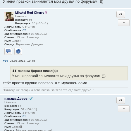
У меня правкой занимаются мои друзья по форумам. )))
Mirakel Red Cherry
Ответи
Новичок
Возраст:
56
−
Репутация:
35 (+36/−1)
Лояльность:
0 (+0/−0)
Сообщения:
62
Зарегистрирован:
08.05.2013
С нами:
13 лет 2 месяца
Имя:
Шерри
Откуда:
Германия, Дрезден
Отправить личное сообщение
Сайт
#16
08.05.2013, 19:45
папаша Дорсет писал(а):
У меня правкой занимаются мои друзья по форумам. )))
тебе просто крупно повезло. а я мучаюсь сама.
"Никогда не говори о себе плохо, за тебя это сделают другие. "
папаша Дорсет
Ответи
Новичок
Возраст:
57
−
Репутация:
51 (+52/−1)
Лояльность:
4 (+4/−0)
Сообщения:
81
Зарегистрирован:
08.05.2013
С нами:
13 лет 2 месяца
Имя:
Сергей
Откуда:
Москва, звенят колокола!