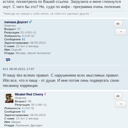
кстати, посмотрела по Вашей ссылке. Загрузила и меня глюкнулся
ноут. С чего бы это? Но, судя по инфе - программа очень полезная.
"Никогда не говори о себе плохо, за тебя это сделают другие. "
папаша Дорсет
Ответи
Новичок
Возраст:
57
−
Репутация:
51 (+52/−1)
Лояльность:
4 (+4/−0)
Сообщения:
81
Зарегистрирован:
08.05.2013
С нами:
13 лет 2 месяца
Имя:
Сергей
Откуда:
Москва, звенят колокола!
Отправить личное сообщение
#13
08.05.2013, 17:07
Я пишу без всяких правил. С нарушением всех мыслимых правил.
Ибо все, что я пишу - от души. И мне потом лень подвергать свою
писанину коррекции.
Mirakel Red Cherry
Ответи
Новичок
Возраст:
56
−
Репутация:
35 (+36/−1)
Лояльность:
0 (+0/−0)
Сообщения:
62
Зарегистрирован:
08.05.2013
С нами:
13 лет 2 месяца
Имя:
Шерри
Откуда:
Германия, Дрезден