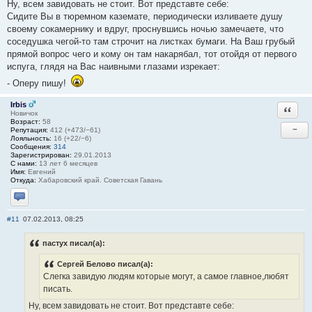
Ну, всем завидовать не стоит. Вот представте себе:
Сидите Вы в тюремном каземате, периодически изливаете душу
своему сокамернику и вдруг, проснувшись ночью замечаете, что
соседушка чегой-то там строчит на листках бумаги. На Ваш грубый
прямой вопрос чего и кому он там накарябал, тот отойдя от первого
испуга, глядя на Вас наивными глазами изрекает:
- Оперу пишу!
Irbis
Ответи
Новичок
Возраст:
58
−
Репутация:
412 (+473/−61)
Лояльность:
16 (+22/−6)
Сообщения:
314
Зарегистрирован:
29.01.2013
С нами:
13 лет 6 месяцев
Имя:
Евгений
Откуда:
Хабаровский край. Советская Гавань
Отправить личное сообщение
#11
07.02.2013, 08:25
пастух писал(а):
Сергей Белово писал(а):
Слегка завидую людям которые могут, а самое главное,любят
писать.
Ну, всем завидовать не стоит. Вот представте себе: