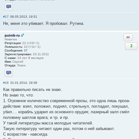
Отправить личное сообщение
#17
08.05.2013, 19:51
Не, меня это убивает. Я пробовал. Рутина.
putnik-ru
Ответи
Новичок
Репутация:
22 (+23/−1)
2
Лояльность:
10 (+11/−1)
Сообщения:
37
Зарегистрирован:
23.11.2011
С нами:
14 лет 8 месяцев
Имя:
Сергей
Откуда:
Томск
Отправить личное сообщение
#18
31.01.2014, 19:39
Как правильно писать не знаю.
Но знаю то, что:
1. Огромное количество современной прозы, это одна лишь проза-
действие: взял, положил, поднял, стрельнул, погладил, покушал,
убил.... корабль ударил из основного орудия; лазерный залп смёл
половину шатлов врага; и тр. и пр.
У такой литературы масса молодых читателей.
Такую литературу читают один раз, потом о ней забывают.
С возрастом - навсегда.