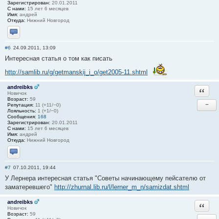
Зарегистрирован:
20.01.2011
С нами:
15 лет 6 месяцев
Имя:
андрей
Откуда:
Нижний Новгород
Отправить личное сообщение
#6
24.09.2011, 13:09
Интересная статья о том как писать
http://samlib.ru/g/getmanskij_i_o/get2005-11.shtml
andreibks
Ответи
Новичок
Возраст:
59
−
Репутация:
11 (+11/−0)
Лояльность:
1 (+1/−0)
Сообщения:
168
Зарегистрирован:
20.01.2011
С нами:
15 лет 6 месяцев
Имя:
андрей
Откуда:
Нижний Новгород
Отправить личное сообщение
#7
07.10.2011, 19:44
У Лернера интересная статья "Советы начинающему пейсателю от
заматеревшего"
http://zhurnal.lib.ru/l/lerner_m_n/samizdat.shtml
andreibks
Ответи
Новичок
Возраст:
59