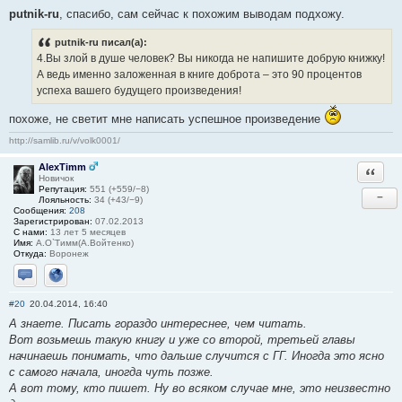
putnik-ru
, спасибо, сам сейчас к похожим выводам подхожу.
putnik-ru писал(а):
4.Вы злой в душе человек? Вы никогда не напишите добрую книжку!
А ведь именно заложенная в книге доброта – это 90 процентов
успеха вашего будущего произведения!
похоже, не светит мне написать успешное произведение
http://samlib.ru/v/volk0001/
AlexTimm
Ответи
Новичок
Репутация:
551 (+559/−8)
−
Лояльность:
34 (+43/−9)
Сообщения:
208
Зарегистрирован:
07.02.2013
С нами:
13 лет 5 месяцев
Имя:
А.О`Тимм(А.Войтенко)
Откуда:
Воронеж
Отправить личное сообщение
Сайт
#20
20.04.2014, 16:40
А знаете. Писать гораздо интереснее, чем читать.
Вот возьмешь такую книгу и уже со второй, третьей главы
начинаешь понимать, что дальше случится с ГГ. Иногда это ясно
с самого начала, иногда чуть позже.
А вот тому, кто пишет. Ну во всяком случае мне, это неизвестно