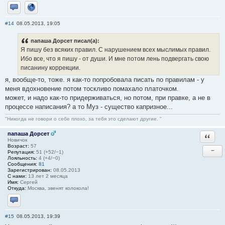
Отправить личное сообщение
Сайт
#14
08.05.2013, 19:05
папаша Дорсет писал(а):
Я пишу без всяких правил. С нарушением всех мыслимых правил.
Ибо все, что я пишу - от души. И мне потом лень подвергать свою
писанину коррекции.
я, вообще-то, тоже. я как-то попробовала писать по правилам - у
меня вдохновение потом тоскливо помахало платочком.
может, и надо как-то придерживаться, но потом, при правке, а не в
процессе написания? а то Муз - существо капризное...
"Никогда не говори о себе плохо, за тебя это сделают другие. "
папаша Дорсет
Ответи
Новичок
Возраст:
57
−
Репутация:
51 (+52/−1)
Лояльность:
4 (+4/−0)
Сообщения:
81
Зарегистрирован:
08.05.2013
С нами:
13 лет 2 месяца
Имя:
Сергей
Откуда:
Москва, звенят колокола!
Отправить личное сообщение
#15
08.05.2013, 19:39