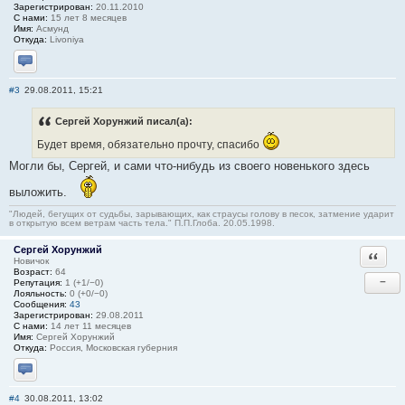
Зарегистрирован:
20.11.2010
С нами:
15 лет 8 месяцев
Имя:
Асмунд
Откуда:
Livoniya
Отправить личное сообщение
#3
29.08.2011, 15:21
Сергей Хорунжий писал(а):
Будет время, обязательно прочту, спасибо
Могли бы, Сергей, и сами что-нибудь из своего новенького здесь
выложить.
"Людей, бегущих от судьбы, зарывающих, как страусы голову в песок, затмение ударит
в открытую всем ветрам часть тела." П.П.Глоба. 20.05.1998.
Сергей Хорунжий
Ответи
Новичок
Возраст:
64
−
Репутация:
1 (+1/−0)
Лояльность:
0 (+0/−0)
Сообщения:
43
Зарегистрирован:
29.08.2011
С нами:
14 лет 11 месяцев
Имя:
Сергей Хорунжий
Откуда:
Россия, Московская губерния
Отправить личное сообщение
#4
30.08.2011, 13:02