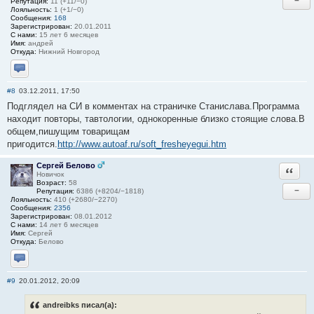
−
Репутация:
11 (+11/−0)
Лояльность:
1 (+1/−0)
Сообщения:
168
Зарегистрирован:
20.01.2011
С нами:
15 лет 6 месяцев
Имя:
андрей
Откуда:
Нижний Новгород
Отправить личное сообщение
#8
03.12.2011, 17:50
Подглядел на СИ в комментах на страничке Станислава.Программа
находит повторы, тавтологии, однокоренные близко стоящие слова.В
общем,пишущим товарищам
пригодится.
http://www.autoaf.ru/soft_fresheyegui.htm
Сергей Белово
Ответи
Новичок
Возраст:
58
−
Репутация:
6386 (+8204/−1818)
Лояльность:
410 (+2680/−2270)
Сообщения:
2356
Зарегистрирован:
08.01.2012
С нами:
14 лет 6 месяцев
Имя:
Сергей
Откуда:
Белово
Отправить личное сообщение
#9
20.01.2012, 20:09
andreibks писал(а):