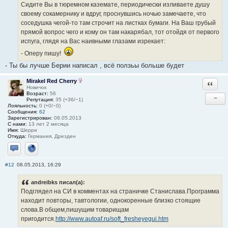
Сидите Вы в тюремном каземате, периодически изливаете душу
своему сокамернику и вдруг, проснувшись ночью замечаете, что
соседушка чегой-то там строчит на листках бумаги. На Ваш грубый
прямой вопрос чего и кому он там накарябал, тот отойдя от первого
испуга, глядя на Вас наивными глазами изрекает:
- Оперу пишу!
- Ты бы лучше Берии написал , всё ползьы больше будет
Mirakel Red Cherry
Ответи
Новичок
Возраст:
56
−
Репутация:
35 (+36/−1)
Лояльность:
0 (+0/−0)
Сообщения:
62
Зарегистрирован:
08.05.2013
С нами:
13 лет 2 месяца
Имя:
Шерри
Откуда:
Германия, Дрезден
Отправить личное сообщение
Сайт
#12
08.05.2013, 16:29
andreibks писал(а):
Подглядел на СИ в комментах на страничке Станислава.Программа
находит повторы, тавтологии, однокоренные близко стоящие
слова.В общем,пишущим товарищам
пригодится.
http://www.autoaf.ru/soft_fresheyegui.htm