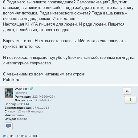
6.Ради чего вы пишите произведение? Самореализация? Другими
словами, вы пишите ради себя! Тогда забудьте о том, что вашу книгу
вспомнят потомки. Ради интересного сюжета? Тогда ваша книга –
очередная «однодневка». И так далее…
Настоящая КНИГА пишется для людей. И ради людей. Пишется
долго, с любовью, от всего сердца.
Впрочем – стоп. На этом остановлюсь. Ибо можно ещё написать
пунктов пять точно…
И повторюсь: я выразил сугубо субъективный собственный взгляд на
литературное творчество.
С уважением ко всем читающим эти строки,
Putnik-ru
volk0001
Ответи
Новичок
Репутация:
223 (+250/−27)
1
Лояльность:
42 (+44/−2)
Сообщения:
144
Зарегистрирован:
07.01.2014
С нами:
12 лет 6 месяцев
Имя:
василий
Откуда:
Москва
Отправить личное сообщение
#19
31.01.2014, 20:03