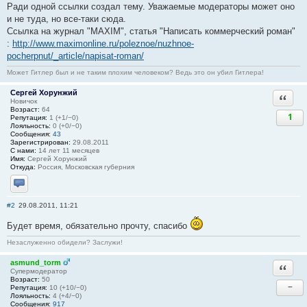
Ради одной ссылки создал тему. Уважаемые модераторы может оно
и не туда, но все-таки сюда.
Ссылка на журнал "MAXIM", статья "Написать коммерческий роман"
:
http://www.maximonline.ru/poleznoe/nuzhnoe-
pocherpnut/_article/napisat-roman/
Может Гитлер был и не таким плохим человеком? Ведь это он убил Гитлера!
Сергей Хорунжий
Ответи
Новичок
Возраст:
64
1
Репутация:
1 (+1/−0)
Лояльность:
0 (+0/−0)
Сообщения:
43
Зарегистрирован:
29.08.2011
С нами:
14 лет 11 месяцев
Имя:
Сергей Хорунжий
Откуда:
Россия, Московская губерния
Отправить личное сообщение
#2
29.08.2011, 11:21
Будет время, обязательно прочту, спасибо
Незаслуженно обидели? Заслужи!
asmund_torm
Ответи
Супермодератор
Возраст:
50
−
Репутация:
10 (+10/−0)
Лояльность:
4 (+4/−0)
Сообщения:
917