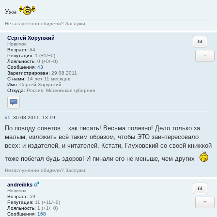
Уже
Незаслуженно обидели? Заслужи!
Сергей Хорунжий
Ответи
Новичок
Возраст:
64
−
Репутация:
1 (+1/−0)
Лояльность:
0 (+0/−0)
Сообщения:
43
Зарегистрирован:
29.08.2011
С нами:
14 лет 11 месяцев
Имя:
Сергей Хорунжий
Откуда:
Россия, Московская губерния
Отправить личное сообщение
#5
30.08.2011, 13:19
По поводу советов... как писать! Весьма полезно! Дело только за
малым, изложить всё таким образом, чтобы ЭТО заинтересовало
всех: и издателей, и читателей. Кстати, Глуховский со своей книжкой
тоже побегал будь здоров! И пинали его не меньше, чем других
Незаслуженно обидели? Заслужи!
andreibks
Ответи
Новичок
Возраст:
59
−
Репутация:
11 (+11/−0)
Лояльность:
1 (+1/−0)
Сообщения:
168