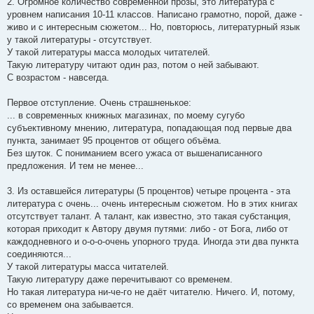
2. Огромное количество современной прозы, это литература с
уровнем написания 10-11 классов. Написано грамотно, порой, даже -
живо и с интересным сюжетом... Но, повторюсь, литературный язык
у такой литературы - отсутствует.
У такой литературы масса молодых читателей.
Такую литературу читают один раз, потом о ней забывают.
С возрастом - навсегда.
Первое отступление. Очень страшненькое:
... в современных книжных магазинах, по моему сугубо
субъективному мнению, литература, попадающая под первые два
пункта, занимает 95 процентов от общего объёма.
Без шуток. С пониманием всего ужаса от вышенаписанного
предложения. И тем не менее...
3. Из оставшейся литературы (5 процентов) четыре процента - эта
литература с очень... очень интересным сюжетом. Но в этих книгах
отсутствует талант. А талант, как известно, это такая субстанция,
которая приходит к Автору двумя путями: либо - от Бога, либо от
каждодневного и о-о-о-очень упорного труда. Иногда эти два пункта
соединяются...
У такой литературы масса читателей.
Такую литературу даже перечитывают со временем.
Но такая литература ни-че-го не даёт читателю. Ничего. И, потому,
со временем она забывается.