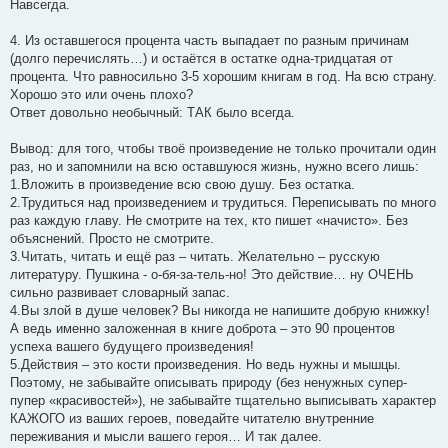
Навсегда.
4. Из оставшегося процента часть выпадает по разным причинам
(долго перечислять…) и остаётся в остатке одна-тридцатая от
процента. Что равносильно 3-5 хорошим книгам в год. На всю страну.
Хорошо это или очень плохо?
Ответ довольно необычный: ТАК было всегда.
Вывод: для того, чтобы твоё произведение не только прочитали один
раз, но и запомнили на всю оставшуюся жизнь, нужно всего лишь:
1.Вложить в произведение всю свою душу. Без остатка.
2.Трудиться над произведением и трудиться. Переписывать по много
раз каждую главу. Не смотрите на тех, кто пишет «начисто». Без
объяснений. Просто не смотрите.
3.Читать, читать и ещё раз – читать. Желательно – русскую
литературу. Пушкина - о-бя-за-тель-но! Это действие… ну ОЧЕНЬ
сильно развивает словарный запас.
4.Вы злой в душе человек? Вы никогда не напишите добрую книжку!
А ведь именно заложенная в книге доброта – это 90 процентов
успеха вашего будущего произведения!
5.Действия – это кости произведения. Но ведь нужны и мышцы.
Поэтому, не забывайте описывать природу (без ненужных супер-
пупер «красивостей»), не забывайте тщательно выписывать характер
КАЖОГО из ваших героев, поведайте читателю внутренние
переживания и мысли вашего героя… И так далее.