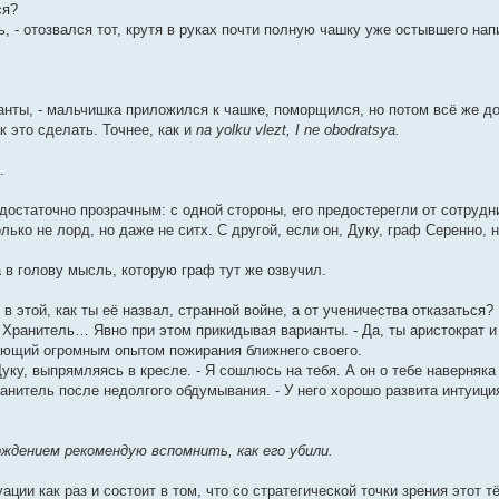
ся?
, - отозвался тот, крутя в руках почти полную чашку уже остывшего нап
анты, - мальчишка приложился к чашке, поморщился, но потом всё же до
к это сделать. Точнее, как и
na yolku vlezt, I ne obodratsya.
.
достаточно прозрачным: с одной стороны, его предостерегли от сотруд
лько не лорд, но даже не ситх. С другой, если он, Дуку, граф Серенно, 
 в голову мысль, которую граф тут же озвучил.
в этой, как ты её назвал, странной войне, а от ученичества отказаться?
 Хранитель… Явно при этом прикидывая варианты. - Да, ты аристократ 
ающий огромным опытом пожирания ближнего своего.
Дуку, выпрямляясь в кресле. - Я сошлюсь на тебя. А он о тебе наверняка 
ранитель после недолгого обдумывания. - У него хорошо развита интуиция
ждением рекомендую вспомнить, как его убили.
ации как раз и состоит в том, что со стратегической точки зрения этот 