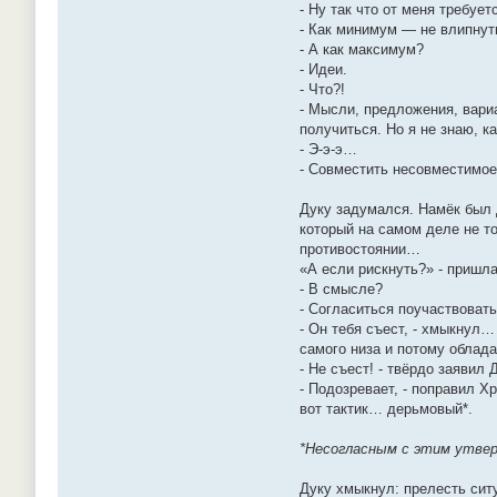
- Ну так что от меня требует
- Как минимум — не влипнуть
- А как максимум?
- Идеи.
- Что?!
- Мысли, предложения, вари
получиться. Но я не знаю, ка
- Э-э-э…
- Совместить несовместимое
Дуку задумался. Намёк был 
который на самом деле не то
противостоянии…
«А если рискнуть?» - пришла
- В смысле?
- Согласиться поучаствовать 
- Он тебя съест, - хмыкнул…
самого низа и потому облад
- Не съест! - твёрдо заявил 
- Подозревает, - поправил Х
вот тактик… дерьмовый*.
*Несогласным с этим утвер
Дуку хмыкнул: прелесть ситу