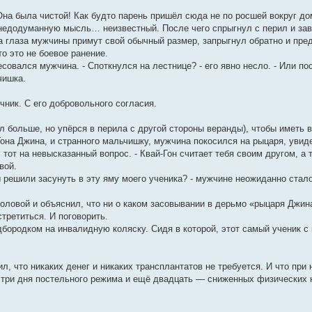
Она была чистой! Как будто парень пришёл сюда не по росшей вокруг до
л недодуманную мысль… неизвестный. После чего спрыгнул с перил и зав
ка глаза мужчины примут свой обычный размер, запрыгнул обратно и пре
то это не боевое ранение.
ресовался мужчина. - Споткнулся на лестнице? - его явно несло. - Или п
чишка.
очник. С его добровольного согласия.
ел больше, но упёрся в перила с другой стороны веранды), чтобы иметь
она Джина, и странного мальчишку, мужчина покосился на рыцаря, увиде
ил тот на невысказанный вопрос. - Квай-Гон считает тебя своим другом,
вой.
 решили засунуть в эту яму моего ученика? - мужчине неожиданно стало
ловой и объяснил, что ни о каком засовывании в дерьмо «рыцаря Джина
третиться. И поговорить.
одбородком на инвалидную коляску. Сидя в которой, этот самый ученик с 
, что никаких денег и никаких трансплантатов не требуется. И что при
 три дня постельного режима и ещё двадцать — сниженных физических н