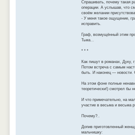
Спрашивать, почему такая р
операции. А услышав, что см
своём желании присутствова
- У меня такое ощущение, гр
исправить.
Граф, возмущённый этим про
Тьма...
* * *
Как пишут в романах, Дуку, 
Потом встреча с самым наст
быть. И наконец — новости.
На этом фоне полные ненави
теоретически!) смотрел бы 
И что примечательно, на мал
участие в весьма и весьма р
Почему?..
Допив приготовленный женщин
мальчишку: