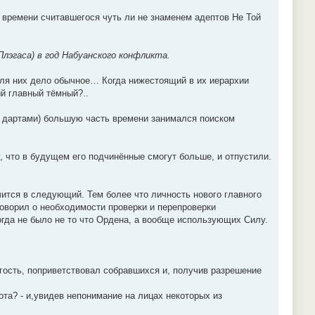
о времени считавшегося чуть ли не знаменем адептов Не Той
лэгаса) в год Набуанского конфликта.
 для них дело обычное… Когда нижестоящий в их иерархии
й главный тёмный?..
ть дартами) большую часть времени занимался поиском
 что в будущем его подчинённые смогут больше, и отпустили.
учится в следующий. Тем более что личность нового главного
говорил о необходимости проверки и перепроверки
огда не было не то что Ордена, а вообще использующих Силу.
гость, поприветствовал собравшихся и, получив разрешение
ота? - и,увидев непонимание на лицах некоторых из