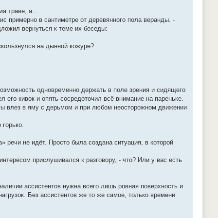
ма траве, а…
ис примерно в сантиметре от деревянного пола веранды. -
дложил вернуться к теме их беседы:
оскользнулся на дынной кожуре?
 возможность одновременно держать в поле зрения и сидящего
л его кивок и опять сосредоточил всё внимание на пареньке.
 а ты влез в яму с дерьмом и при любом неосторожном движении
 горько.
» речи не идёт. Просто была создана ситуация, в которой
интересом прислушивался к разговору, - что? Или у вас есть
 наличии ассистентов нужна всего лишь ровная поверхность и
агрузок. Без ассистентов же то же самое, только времени