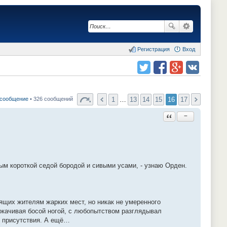
Регистрация
Вход
Поделиться в twitter.com
Поделиться в facebook.com
Поделиться в Google Plus
Поделиться в vk.com
1
…
13
14
15
16
17
 сообщение
• 326 сообщений
Ответить с цитатой
−
м короткой седой бородой и сивыми усами, - узнаю Орден.
ящих жителям жарких мест, но никак не умеренного
окачивая босой ногой, с любопытством разглядывал
о присутствия. А ещё…