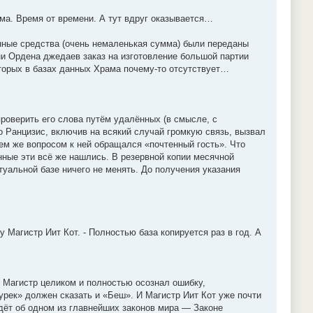
ма. Время от времени. А тут вдруг оказывается…
нные средства (очень немаленькая сумма) были переданы
ни Ордена джедаев заказ на изготовление большой партии
оторых в базах данных Храма почему-то отсутствует…
роверить его слова путём удалённых (в смысле, с
о Ранцизис, включив на всякий случай громкую связь, вызвал
ем же вопросом к ней обращался «почтенный гость». Что
нные эти всё же нашлись. В резервной копии месячной
ктуальной базе ничего не менять. До получения указания
 Магистр Иит Кот. - Полностью база копируется раз в год. А
 Магистр целиком и полностью осознал ошибку,
урек» должен сказать и «Беш». И Магистр Иит Кот уже почти
идёт об одном из главнейших законов мира — Законе