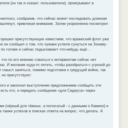
ели (он так и сказал: пользователи), проигрывают в
 неплохо, сообразив, что сейчас может последовать длинная
ашлянул, привлекая внимание. Затем укоризненно посмотрел
 огорошил присутствующих известием, что вражеский флот уже
же он сообщил о том, что чужаки успели сунуться на Зонаму-
) по голове и сейчас подыскивают что-нибудь ещё…
 что по его мнению соваться к интервентам сейчас нет
аз. И желание куда-то лететь, чтобы разобраться с угрозой до
ет смысл заняться, помимо подготовки к грядущей войне, так
, но присутствуют.
ного и закончил выступление предложением сообщить эти
 есть кто, и передать сообщение «для Сидиуса» через
и (чёрный для тёмных, а полосатый - с данными о Камино) и
также успехов в поисках ответа на вопрос, что делать. А