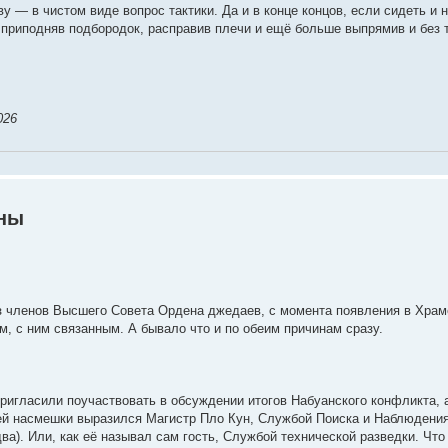
ву — в чистом виде вопрос тактики. Да и в конце концов, если сидеть и 
о приподняв подбородок, расправив плечи и ещё больше выпрямив и без 
026
йны
з членов Высшего Совета Ордена джедаев, с момента появления в Храме
м, с ним связанным. А бывало что и по обеим причинам сразу.
пригласили поучаствовать в обсуждении итогов Набуанского конфликта,
лей насмешки выразился Магистр Пло Кун, Службой Поиска и Наблюдения 
ва). Или, как её называл сам гость, Службой технической разведки. Чт