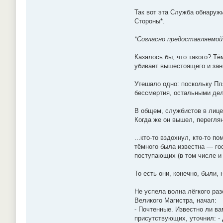
Так вот эта Служба обнаружи
Стороны*.
*Согласно предоставляемой 
Казалось бы, что такого? Т
убивает вышестоящего и зан
Утешало одно: поскольку Пл
бессмертия, остальными де
В общем, службистов в лице
Когда же он вышел, перегл
...кто-то вздохнул, кто-то 
тёмного была известна — гос
поступающих (в том числе и
То есть они, конечно, были,
Не успела волна лёгкого ра
Великого Магистра, начал:
- Почтенные. Известно ли ва
присутствующих, уточнил: - 