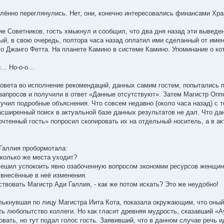
ённо переглянулись. Нет, они, конечно интересовались финансами Хра
е Советников, гость хмыкнул и сообщил, что два дня назад эти выведе
ый, в свою очередь, полтора часа назад оплатил ими сделанный от име
го Джанго Фетта. На планете Камино в системе Камино. Упоминание о к
ли… Но-о-о…
овета во исполнение рекомендаций, данных самим гостем, попытались п
запросов и получили в ответ «Данные отсутствуют». Затем Магистр Опп
учил подробные объяснения. Что совсем недавно (около часа назад) с т
асширенный поиск в актуальной базе данных результатов не дал. Что да
почтенный гость» попросил скопировать их на отдельный носитель, а в а
Галлия пробормотала:
колько же места уходит?
оспешил успокоить явно озабоченную вопросом экономии ресурсов женщину
внесённые в неё изменения.
твовать Магистр Ади Галлия, - как же потом искать? Это же неудобно!
ькнувшая по лицу Магистра Иита Кота, показала окружающим, что оный
ь любопытство коллеги. Но как гласит древняя мудрость, сказавший «А
овать, но тут подал голос гость. Заявивший, что в данном случае речь 