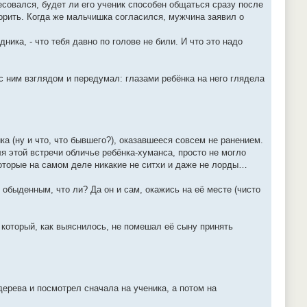
есовался, будет ли его ученик способен общаться сразу после
ворить. Когда же мальчишка согласился, мужчина заявил о
ика, - что тебя давно по голове не били. И что это надо
 ним взглядом и передумал: глазами ребёнка на него глядела
а (ну и что, что бывшего?), оказавшееся совсем не ранением.
этой встречи обличье ребёнка-хуманса, просто не могло
которые на самом деле никакие не ситхи и даже не лорды…
обыденным, что ли? Да он и сам, окажись на её месте (чисто
 который, как выяснилось, не помешал её сыну принять
дерева и посмотрел сначала на ученика, а потом на