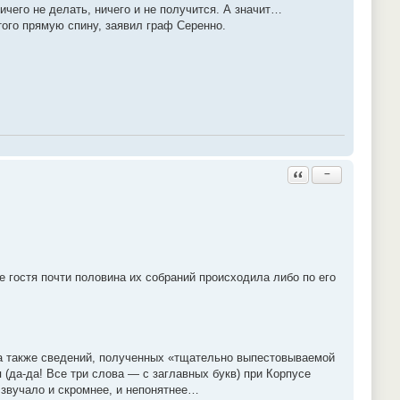
ничего не делать, ничего и не получится. А значит…
того прямую спину, заявил граф Серенно.
Ответить с цитатой
−
 гостя почти половина их собраний происходила либо по его
 а также сведений, полученных «тщательно выпестовываемой
(да-да! Все три слова — с заглавных букв) при Корпусе
о звучало и скромнее, и непонятнее…