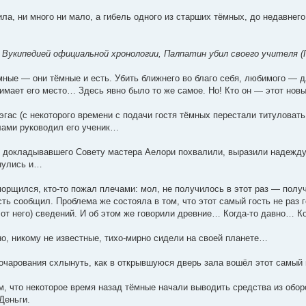
ла, ни много ни мало, а гибель одного из старших тёмных, до недавнег
Вукипедией официальной хронологии, Палпатин убил своего учителя (П
ёмные — они тёмные и есть. Убить ближнего во благо себя, любимого —
имает его место… Здесь явно было то же самое. Но! Кто он — этот новы
эгас (с некоторого времени с подачи гостя тёмных перестали титулова
лами руководил его ученик…
 докладывавшего Совету мастера Аелори похвалили, выразили надежду,
янулись и…
поморщился, кто-то пожал плечами: мол, не получилось в этот раз — пол
ть сообщил. Проблема же состояла в том, что этот самый гость не раз 
 от него) сведений. И об этом же говорили древние… Когда-то давно… К
 но, никому не известные, тихо-мирно сидели на своей планете…
зочарования схлынуть, как в открывшуюся дверь зала вошёл этот самый 
м, что некоторое время назад тёмные начали выводить средства из обор
Деньги.