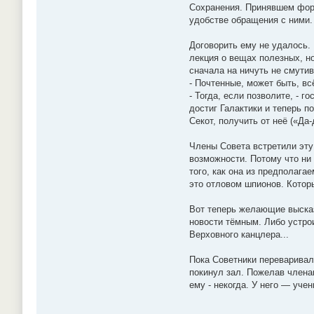
Сохранения. Принявшем форм
удобстве обращения с ними
Договорить ему не удалось.
лекция о вещах полезных, н
сначала на ничуть не смутив
- Почтенные, может быть, в
- Тогда, если позволите, -
достиг Галактики и теперь п
Секот, получить от неё («Д
Члены Совета встретили эту
возможности. Потому что ни 
того, как она из предполага
это отловом шпионов. Которы
Вот теперь желающие высказ
новости тёмным. Либо устрои
Верховного канцлера...
Пока Советники переваривал
покинул зал. Пожелав членам
ему - некогда. У него — учени