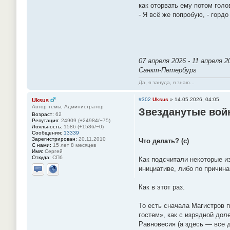
как оторвать ему потом голо
- Я всё же попробую, - горд
07 апреля 2026 - 11 апреля 2
Санкт-Петербург
Да, я зануда, я знаю...
#302
Uksus
»
14.05.2026, 04:05
Uksus
Автор темы, Администратор
Звезданутые во
Возраст:
62
Репутация:
24909 (+24984/−75)
Лояльность:
1586 (+1586/−0)
Сообщения:
13339
Зарегистрирован:
20.11.2010
Что делать? (с)
С нами:
15 лет 8 месяцев
Имя:
Сергей
Откуда:
СПб
Как подсчитали некоторые и
инициативе, либо по причина
Отправить личное сообщение
Сайт
Как в этот раз.
То есть сначала Магистров 
гостем», как с изрядной до
Равновесия (а здесь — все д