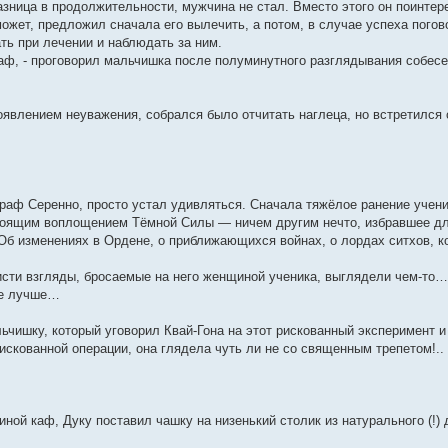
азница в продолжительности, мужчина не стал. Вместо этого он поинтер
ожет, предложил сначала его вылечить, а потом, в случае успеха пого
ть при лечении и наблюдать за ним.
аф, - проговорил мальчишка после полуминутного разглядывания собеседн
явлением неуважения, собрался было отчитать наглеца, но встретился с
граф Серенно, просто устал удивляться. Сначала тяжёлое ранение ученик
оящим воплощением Тёмной Силы — ничем другим нечто, избравшее для 
 Об изменениях в Ордене, о приближающихся войнах, о лордах ситхов, 
сти взгляды, бросаемые на него женщиной ученика, выглядели чем-то… 
не лучше…
ьчишку, который уговорил Квай-Гона на этот рискованный эксперимент и
искованной операции, она глядела чуть ли не со священным трепетом!..
ой каф, Дуку поставил чашку на низенький столик из натурального (!) 