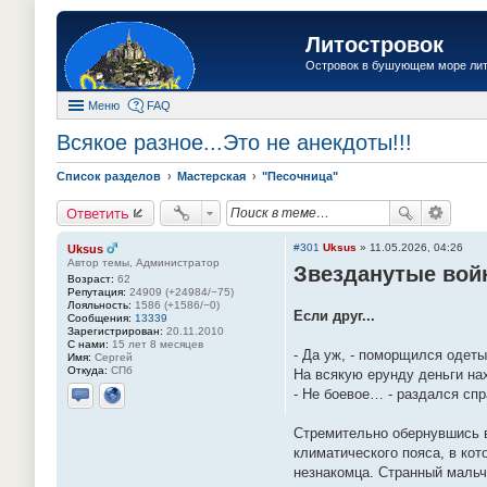
Литостровок
Островок в бушующем море ли
Меню
FAQ
Всякое разное...Это не анекдоты!!!
Список разделов
Мастерская
"Песочница"
Ответить
#301
Uksus
»
11.05.2026, 04:26
Uksus
Автор темы, Администратор
Звезданутые во
Возраст:
62
Репутация:
24909 (+24984/−75)
Лояльность:
1586 (+1586/−0)
Если друг...
Сообщения:
13339
Зарегистрирован:
20.11.2010
С нами:
15 лет 8 месяцев
- Да уж, - поморщился одет
Имя:
Сергей
Откуда:
СПб
На всякую ерунду деньги на
- Не боевое… - раздался спр
Отправить личное сообщение
Сайт
Стремительно обернувшись в
климатического пояса, в ко
незнакомца. Странный мальч