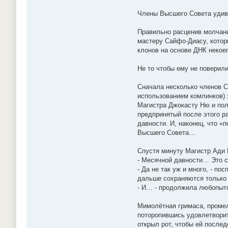
Члены Высшего Совета удивл
Правильно расценив молчани
мастеру Сайфо-Диасу, котор
клонов на основе ДНК некое
Не то чтобы ему не повери
Сначала несколько членов С
использованием комлинков) 
Магистра Джокасту Ню и пол
предпринятый после этого р
давности. И, наконец, что «
Высшего Совета…
Спустя минуту Магистр Ади 
- Месячной давности… Это с
- Да не так уж и много, - п
дальше сохраняются только 
- И… - продолжила любопытс
Мимолётная гримаса, промел
поторопившись удовлетворит
открыл рот, чтобы ей послед