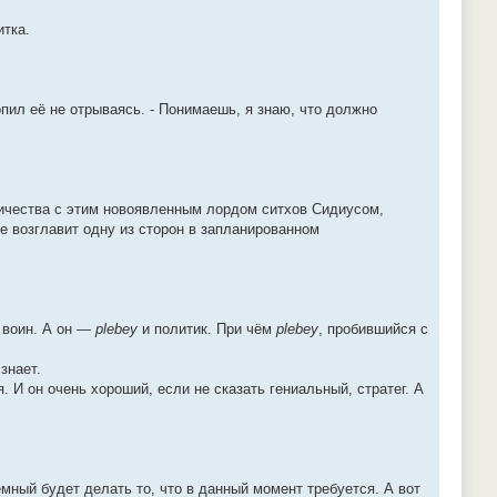
итка.
пил её не отрываясь. - Понимаешь, я знаю, что должно
ничества с этим новоявленным лордом ситхов Сидиусом,
не возглавит одну из сторон в запланированном
и воин. А он —
plebey
и политик. При чём
plebey
, пробившийся с
знает.
. И он очень хороший, если не сказать гениальный, стратег. А
тёмный будет делать то, что в данный момент требуется. А вот