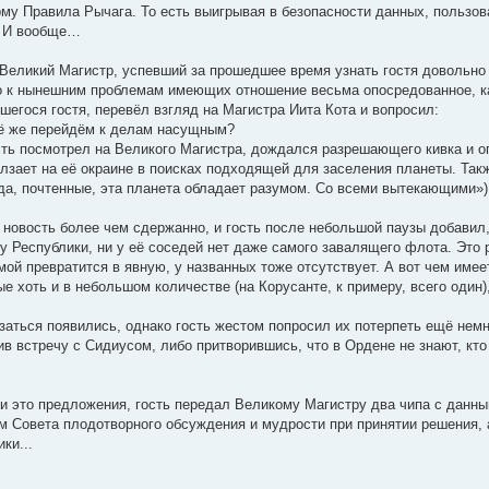
у Правила Рычага. То есть выигрывая в безопасности данных, пользоват
. И вообще…
 Великий Магистр, успевший за прошедшее время узнать гостя довольно
о к нынешним проблемам имеющих отношение весьма опосредованное, к
шегося гостя, перевёл взгляд на Магистра Иита Кота и вопросил:
сё же перейдём к делам насущным?
 гость посмотрел на Великого Магистра, дождался разрешающего кивка и
олзает на её окраине в поисках подходящей для заселения планеты. Так
а-да, почтенные, эта планета обладает разумом. Со всеми вытекающими»
 новость более чем сдержанно, и гость после небольшой паузы добавил,
у Республики, ни у её соседей нет даже самого завалящего флота. Это р
емой превратится в явную, у названных тоже отсутствует. А вот чем име
е хоть и в небольшом количестве (на Корусанте, к примеру, всего один)
аться появились, однако гость жестом попросил их потерпеть ещё нем
в встречу с Сидиусом, либо притворившись, что в Ордене не знают, кто
и это предложения, гость передал Великому Магистру два чипа с данным
 Совета плодотворного обсуждения и мудрости при принятии решения, а 
ки...