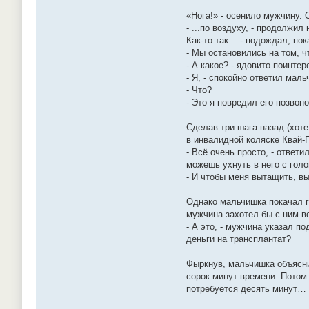
«Нога!» - осенило мужчину. 
- ...по воздуху, - продолжи
Как-то так… - подождал, по
- Мы остановились на том, ч
- А какое? - ядовито поинте
- Я, - спокойно ответил маль
- Что?
- Это я повредил его позвон
Сделав три шага назад (хот
в инвалидной коляске Квай-Г
- Всё очень просто, - ответ
можешь ухнуть в него с голо
- И чтобы меня вытащить, вы
Однако мальчишка покачал го
мужчина захотел бы с ним вс
- А это, - мужчина указал п
деньги на трансплантат?
Фыркнув, мальчишка объяснил
сорок минут времени. Потом
потребуется десять минут…