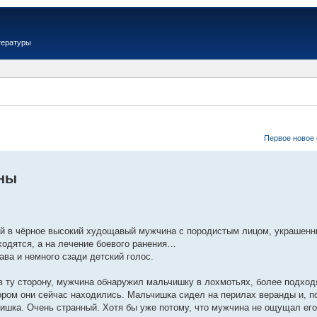
тературы
Первое новое
йны
ый в чёрное высокий худощавый мужчина с породистым лицом, украшенны
ходятся, а на лечение боевого ранения…
ава и немного сзади детский голос.
 ту сторону, мужчина обнаружил мальчишку в лохмотьях, более подход
тором они сейчас находились. Мальчишка сидел на перилах веранды и, п
ишка. Очень странный. Хотя бы уже потому, что мужчина не ощущал ег