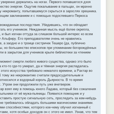
уверенно держались на ногах. Первого попавшегося дзоя
чество энергии. Ощутив покалывание в пальцах, он мрачно
му некроманту, попытавшемуся скрыться в зарослях орешника.
зующим заклинанием и с помощью подоспевшего Перкоса
неожиданные последствия. Убедившись, что он обладает
тать его учеником. Нежданная мысль ещё более окрепла,
а, и был изгнан оттуда за слишком большой интерес ко всем
у Альфиру. Его преподавателям очень не нравились
 а заодно и о троице сестричек Тешеро (да, публично
ы, но большинство епископов при упоминании богорождённых
али в закрытом для учеников крыле библиотеки за чтением
 момент смерти любого живого существа, однако это было
 кто-то где-то умирал, да и тёмная энергия распадалась
 этого искусства требовало немалого времени, а Рахтар во
 К тому же некромантию считали предосудительным и
 относился и вздорный король Дьярноста. В то время
х. Утром они продолжили путь уже вчетвером.
тар взял ему в помощь юного Ладава, который без сожаления
тыльники от её мужа-пьяницы. Появился помощник и у
оставить простую сигнальную сеть, проследить за кем-нибудь
е не требовалось обладать большими магическими знаниями.
ими способностями, которого кое-чему обучил изгнанный с
ами, хотя особых доходов он с этого не имел. Узнав, что тем