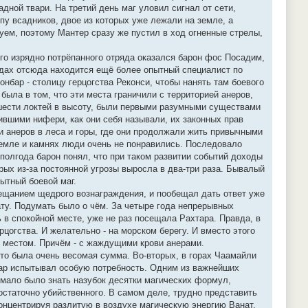
дной твари. На третий день маг уловил сигнал от сети,
пу всадников, двое из которых уже лежали на земле, а
уем, поэтому Мантер сразу же пустил в ход огненные стрелы,
го изрядно потрёпанного отряда оказался барон фос Посадим,
тудах отсюда находится ещё более опытный специалист по
нбар - столицу герцогства Реконси, чтобы нанять там боевого
ыла в том, что эти места граничили с территорией анеров,
-шести локтей в высоту, были первыми разумными существами
ившими нифери, как они себя называли, их законных прав
и анеров в леса и горы, где они продолжали жить привычными
земле и камнях люди очень не понравились. Последовало
 полгода барон понял, что при таком развитии событий доходы
рых из-за постоянной угрозы выросла в два-три раза. Бывалый
пытный боевой маг.
бещанием щедрого вознаграждения, и пообещал дать ответ уже
ату. Подумать было о чём. За четыре года непрерывных
ь в спокойной месте, уже не раз посещала Рахтара. Правда, в
рцогства. И желательно - на морском берегу. И вместо этого
м местом. Причём - с жаждущими крови анерами.
это была очень весомая сумма. Во-вторых, в горах Чаамайли
тар испытывал особую потребность. Одним из важнейших
 мало было знать назубок десятки магических формул,
остаточно убийственного. В самом деле, трудно представить
онцентрируя разлитую в воздухе магическую энергию Ванат.