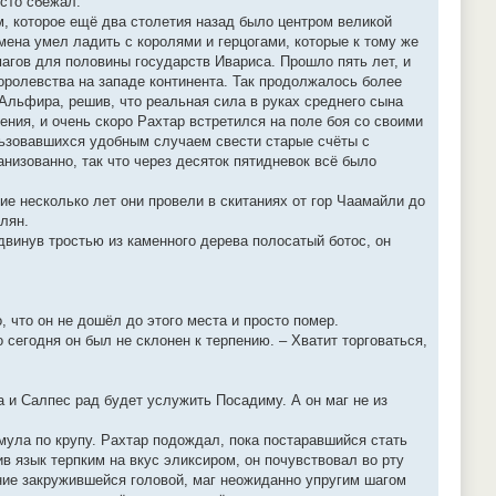
сто сбежал.
м, которое ещё два столетия назад было центром великой
мена умел ладить с королями и герцогами, которые к тому же
агов для половины государств Ивариса. Прошло пять лет, и
оролевства на западе континента. Так продолжалось более
 Альфира, решив, что реальная сила в руках среднего сына
ния, и очень скоро Рахтар встретился на поле боя со своими
льзовавшихся удобным случаем свести старые счёты с
низованно, так что через десяток пятидневок всё было
е несколько лет они провели в скитаниях от гор Чаамайли до
елян.
двинув тростью из каменного дерева полосатый ботос, он
, что он не дошёл до этого места и просто помер.
 сегодня он был не склонен к терпению. – Хватит торговаться,
Да и Салпес рад будет услужить Посадиму. А он маг не из
ула по крупу. Рахтар подождал, пока постаравшийся стать
в язык терпким на вкус эликсиром, он почувствовал во рту
ение закружившейся головой, маг неожиданно упругим шагом