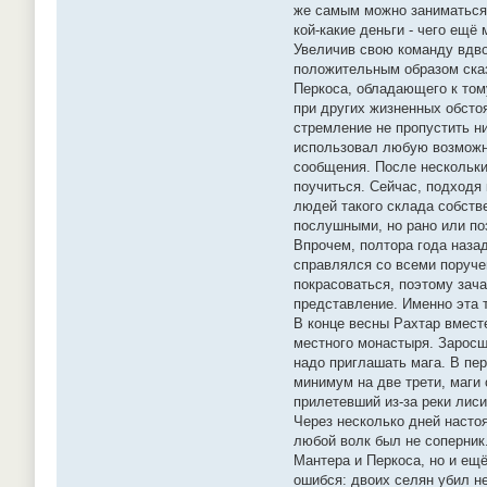
же самым можно заниматься 
кой-какие деньги - чего ещ
Увеличив свою команду вдво
положительным образом сказ
Перкоса, обладающего к том
при других жизненных обстоя
стремление не пропустить н
использовал любую возможно
сообщения. После нескольки
поучиться. Сейчас, подходя 
людей такого склада собств
послушными, но рано или поз
Впрочем, полтора года наза
справлялся со всеми поруче
покрасоваться, поэтому зач
представление. Именно эта 
В конце весны Рахтар вмест
местного монастыря. Заросш
надо приглашать мага. В пер
минимум на две трети, маги
прилетевший из-за реки лис
Через несколько дней насто
любой волк был не соперник
Мантера и Перкоса, но и ещ
ошибся: двоих селян убил н