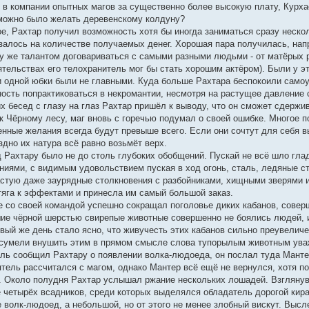
в компании опытных магов за существенно более высокую плату, Курхас
ё можно было желать деревенскому колдуну?
е, Рахтар получил возможность хотя бы иногда заниматься сразу неско
алось на количестве получаемых денег. Хорошая пара получилась, напр
у же талантом договариваться с самыми разными людьми - от матёрых ра
тельствах его телохранитель мог бы стать хорошим актёром). Были у эт
и одной юбки были не главными. Куда больше Рахтара беспокоили самоу
сть попрактиковаться в некромантии, несмотря на растущее давление 
х бесед с глазу на глаз Рахтар пришёл к выводу, что он сможет сдержи
к Чёрному лесу, маг вновь с горечью подумал о своей ошибке. Многое п
енные желания всегда будут превыше всего. Если они сочтут для себя в
дно их натура всё равно возьмёт верх.
д Рахтару было не до столь глубоких обобщений. Пускай не всё шло гл
ниями, с видимым удовольствием пуская в ход огонь, сталь, ледяные с
астую даже заурядные столкновения с разбойниками, хищными зверями и
тяга к эффектами и принесла им самый большой заказ.
е со своей командой успешно сокращал поголовье диких кабанов, сове
ие чёрной шерстью свирепые животные совершенно не боялись людей, и 
вый же день стало ясно, что живучесть этих кабанов сильно преувеличе
 сумели внушить этим в прямом смысле слова тупорылым животным уваже
иль сообщил Рахтару о появлении волка-людоеда, он послал туда Манте
ятель рассчитался с магом, однако Мантер всё ещё не вернулся, хотя п
. Около полудня Рахтар услышал ржание нескольких лошадей. Взглянув 
ё четырёх всадников, среди которых выделялся обладатель дорогой кира
е волк-людоед, а небольшой, но от этого не менее злобный вискут. Выс