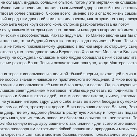
не обладал, видимо, большим опытом, потому эти мертвяки не слишком 
 буквально испепелил, вложив в магический удар явно избыточное коли
твовал более спокойно. Скорее всего, именно это и спасло жизнь само
кший перед ним двуногий является человеком, маг оглушил его парали
романта через круп своего коня, отложив разбирательства на потом.
 с очнувшимся Мантером (именно так звали молодого некроманта) имел 
ическими способностями, Рахтар подумал, что Мантер вполне мог бы с
 ли пленник, то ли будущий спутник полтора года отучился в Ванат Теник
, а не только признаваемому церковью в полной мере их старшему сын
 отвергнутых последователями Верховного Хранителя Молкоте и Валкире,
ажету не осуждала - слишком много людей обращали к ним свои молитв
пение ректора Ванат Теники окончательно лопнуло, когда Мантера заст
ял интерес к использованию великой тёмной энергии, исходящей в мир в
е особых знаний и навыков их практического воплощения. В мире всегда
о учиться использовать её можно было везде и всегда. Однако изучение
лишком занят деланием мертвецов, чтобы ещё успевать их поднимать.
церковь и большинство людей, но и многие властители, к числу которых
о не угасший интерес вдруг дал о себе знать во время беседы в сумерка
а, замки, сёла, трактиры и дороги. Вняв ворчанию старого Вашира, Рах
й двор, где ему надоело ублажать распутную хозяйку и получать подза
дить мага, что им самим вовсе не обязательно выполнять все заказы. П
ую-либо ценную вещь ауру защитного заклинания - для всего этого вовс
 этого разговора им встретился бойкий парнишка с природными магическ
и окрестных сёл, как и местные бароны, нередко пользовались его услуг