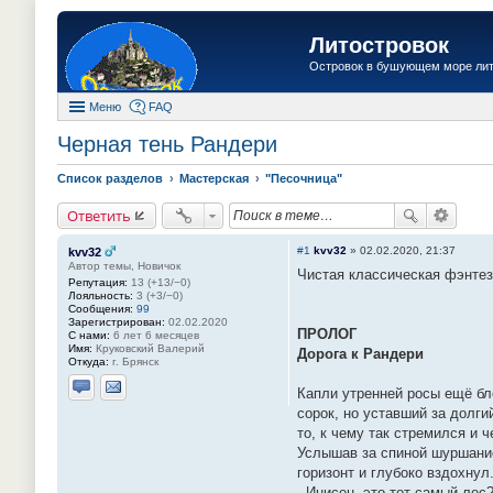
Литостровок
Островок в бушующем море ли
Меню
FAQ
Черная тень Рандери
Список разделов
Мастерская
"Песочница"
Ответить
#1
kvv32
»
02.02.2020, 21:37
kvv32
Автор темы, Новичок
Чистая классическая фэнтез
Репутация:
13 (+13/−0)
Лояльность:
3 (+3/−0)
Сообщения:
99
Зарегистрирован:
02.02.2020
ПРОЛОГ
С нами:
6 лет 6 месяцев
Имя:
Круковский Валерий
Дорога к Рандери
Откуда:
г. Брянск
Капли утренней росы ещё бл
Отправить личное сообщение
Отправить email
сорок, но уставший за долги
то, к чему так стремился и 
Услышав за спиной шуршание
горизонт и глубоко вздохнул
- Инисен, это тот самый лес