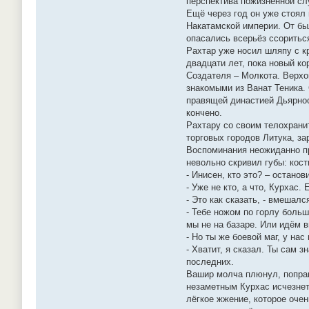
перспектива пожизненной сл
Ещё через год он уже стоял
Накатамской империи. От бы
опасались всерьёз ссоритьс
Рахтар уже носил шляпу с к
двадцати лет, пока новый ко
Создателя – Молкота. Верхо
знакомыми из Ванат Теника.
правящей династией Дьярнос
кончено.
Рахтару со своим телохрани
торговых городов Литука, за
Воспоминания неожиданно пр
невольно скривил губы: кос
- Инисен, кто это? – остано
- Уже не кто, а что, Курхас.
- Это как сказать, - вмешал
- Тебе ножом по горлу больш
мы не на базаре. Или идём 
- Но ты же боевой маг, у на
- Хватит, я сказал. Ты сам 
последних.
Вашир молча плюнул, поправ
незаметным Курхас исчезнет,
лёгкое жжение, которое оче