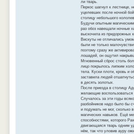
ли тварь.
Перкос шагнул к лестнице, н
уцелевших после ночной бой
столицу небольшого кололевс
Будучи опытным магическим 
раз обоз навещали ночные х
выскочила из придорожных к
Вискуты не отличались умом,
были не только малочувстви
поэтому сразу же активиров
лошадей, он ощутил накрывш
Мгновенный сброс столь бол
лицо покрылось липким холо
тела. Куски плоти, кровь и 
заставила людей отшатнутьс
в десять золотых.
После приезда в столицу Адо
желающие воспользоваться 
Случалось за эти годы всяк
разбойников надо было бы с
и подумать не мог, сколько
магических навыков. Ещё ме
способностями, которого Ра
двигающаяся тварь одним уд
нём, так что уловив ауру о