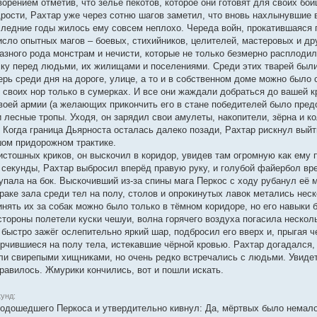
орением отметив, что зелье пекотов, которое они готовят для своих бой
рости, Рахтар уже через сотню шагов заметил, что вновь нахлынувшие 
следние годы жилось ему совсем неплохо. Череда войн, прокатившаяся п
исло опытных магов – боевых, стихийников, целителей, мастеровых и др
азного рода монстрам и нечисти, которые не только безмерно расплодил
аску перед людьми, их жилищами и поселениями. Среди этих тварей были
перь среди дня на дороге, улице, а то и в собственном доме можно был
 своих нор только в сумерках. И все они жаждали добраться до вашей к
своей армии (а желающих прикончить его в стане победителей было пред
лесные тропы. Уходя, он зарядил свои амулеты, накопители, зёрна и ко
 Когда граница Дьярноста осталась далеко позади, Рахтар рискнул выйт
ом придорожном трактике.
истошных криков, он выскочил в коридор, увидев там огромную как ему 
 секунды, Рахтар выбросил вперёд правую руку, и голубой файербол вре
упала на бок. Выскочивший из-за спины мага Перкос с ходу рубанул её 
аке зала среди тел на полу, столов и опрокинутых лавок метались неск
инять их за собак можно было только в тёмном коридоре, но его навыки 
стороны полетели куски чешуи, волна горячего воздуха погасила нескол
 быстро зажёг ослепительно яркий шар, подбросил его вверх и, прыгая 
рчившиеся на полу тела, истекавшие чёрной кровью. Рахтар догадался
ли свирепыми хищниками, но очень редко встречались с людьми. Увидет
равилось. Жмурики кончились, вот и пошли искать.
унд:
подошедшего Перкоса и утвердительно кивнул: Да, мёртвых было немало.