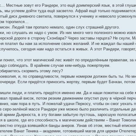
с… Местные зовут его Рандери, это ещё доимперский язык, в этой глуши
нь, мы успеем дойти туда ещё засветло. Афрай ещё только поднимается
лтый диск дневного светила, повернулся к ученику и невесело усмехнул
ком торопился…
нисен. Людей там пропало немало, один слух страшней другого.
и, но слушать их надо с умом. Из них много чего полезного можно извл
ерской дороге в сторону Схонбара? Через заставы герцога? Не скули, М
дня платил бы нам за исполнение своих желаний. И не жаждал бы нашей 
 случилось, сегодня нам надо остаться в живых. А этот Рандери, говорят
 и понял, что этот магический лес живёт по определённым правилам, за
 надо соблюдать. В крайнем случае кем-нибудь пожертвуем.
собираетесь скормить этому лесу?
своеволия, и, по справедливости, первым номером должен быть ты. Но мн
 очереди. Если придётся приносить жертву, первым будет Бачкан, потом
пришли люди, и платить придётся именно им. Да и наши пожитки на себе м
вал правый висок, потом резким движением опустил руку в чёрной перча
 вниз, нам пора в путь. И пожелай удачи Перкосу, чтобы он смог уехать 
 в серо-зелёной массе Рандери уже можно было различить отдельные дер
кой армии Дьярноста, в эту богами забытую пустошь, заросшую полосаты
я в школе, где его способность к магическим действиям – Ванат Томоли
звестно откуда взявшейся банды анеров. Узнав об этом, местный еписко
телем Ванат Теника – академии, готовившей магов для церкви Отелетера