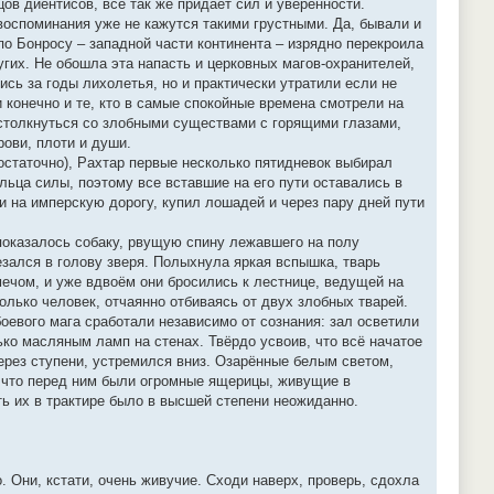
цов диентисов, всё так же придаёт сил и уверенности.
воспоминания уже не кажутся такими грустными. Да, бывали и
о Бонросу – западной части континента – изрядно перекроила
угих. Не обошла эта напасть и церковных магов-охранителей,
ись за годы лихолетья, но и практически утратили если не
 конечно и те, кто в самые спокойные времена смотрели на
о столкнуться со злобными существами с горящими глазами,
рови, плоти и души.
остаточно), Рахтар первые несколько пятидневок выбирал
льца силы, поэтому все вставшие на его пути оставались в
и на имперскую дорогу, купил лошадей и через пару дней пути
показалось собаку, рвущую спину лежавшего на полу
зался в голову зверя. Полыхнула яркая вспышка, тварь
мечом, и уже вдвоём они бросились к лестнице, ведущей на
олько человек, отчаянно отбиваясь от двух злобных тварей.
боевого мага сработали независимо от сознания: зал осветили
ько масляным ламп на стенах. Твёрдо усвоив, что всё начатое
через ступени, устремился вниз. Озарённые белым светом,
, что перед ним были огромные ящерицы, живущие в
ь их в трактире было в высшей степени неожиданно.
 Они, кстати, очень живучие. Сходи наверх, проверь, сдохла