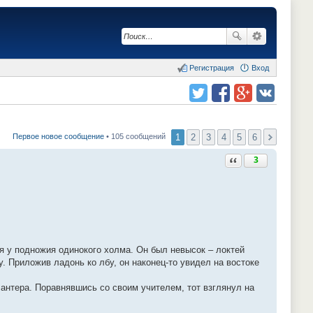
Регистрация
Вход
Поделиться в twitter.com
Поделиться в facebook.com
Поделиться в Google Plus
Поделиться в vk.com
1
2
3
4
5
6
Первое новое сообщение
• 105 сообщений
Ответить с цитатой
3
я у подножия одинокого холма. Он был невысок – локтей
. Приложив ладонь ко лбу, он наконец-то увидел на востоке
антера. Поравнявшись со своим учителем, тот взглянул на