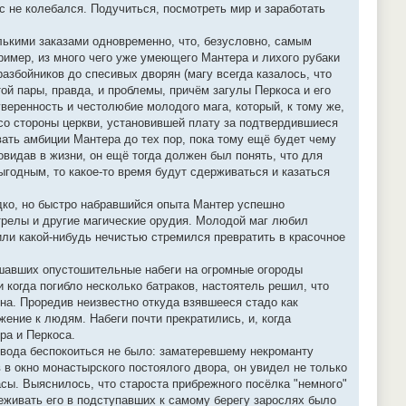
 не колебался. Подучиться, посмотреть мир и заработать
лькими заказами одновременно, что, безусловно, самым
имер, из много чего уже умеющего Мантера и лихого рубаки
збойников до спесивых дворян (магу всегда казалось, что
ой пары, правда, и проблемы, причём загулы Перкоса и его
веренность и честолюбие молодого мага, который, к тому же,
со стороны церкви, установившей плату за подтвердившиеся
вать амбиции Мантера до тех пор, пока тому ещё будет чему
овидав в жизни, он ещё тогда должен был понять, что для
ыгодным, то какое-то время будут сдерживаться и казаться
адко, но быстро набравшийся опыта Мантер успешно
трелы и другие магические орудия. Молодой маг любил
ли какой-нибудь нечистью стремился превратить в красочное
ршавших опустошительные набеги на огромные огороды
когда погибло несколько батраков, настоятель решил, что
на. Проредив неизвестно откуда взявшееся стадо как
ние к людям. Набеги почти прекратились, и, когда
ра и Перкоса.
овода беспокоиться не было: заматеревшему некроманту
в окно монастырского постоялого двора, он увидел не только
сы. Выяснилось, что староста прибрежного посёлка "немного"
леживать его в подступавших к самому берегу зарослях было