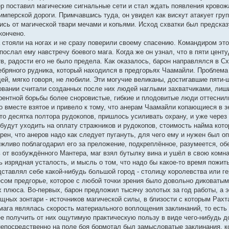
 поставил магические сигнальные сети и стал ждать появления кровожа
мперской дороги. Примчавшись туда, он увидел как вискут атакует груп
ись от магической твари мечами и копьями. Исход схватки был предсказ
кончено.
стояли на ногах и не сразу поверили своему спасению. Командиром это
послал ему навстречу боевого мага. Когда же он узнал, что в пяти цен
 радости его не было предела. Как оказалось, барон направлялся в Схо
бряного рудника, который находился в предгорьях Чаамайли. Проблема б
ей, мягко говоря, не любили. Эти могучие великаны, достигавшие пяти
новании считали созданных после них людей наглыми захватчиками, лиш
урентной борьбы более сноровистые, гибкие и плодовитые люди оттеснил
о вместе взятое и привело к тому, что анерам Чаамайли копающиеся в 
то десятка полтора рудокопов, пришлось усиливать охрану, и уже через
будут уходить на оплату стражников и рудокопов, стоимость найма кото
ен, что анеров надо как следует пугануть, для чего ему и нужен был о
жливо поблагодарил его за преложение, подкреплённое, разумеется, о
 от возбуждённого Мантера, маг взял бутылку вина и ушёл в свою комн
ь изрядная усталость, и мысль о том, что надо бы какое-то время пожит
дставлял себе какой-нибудь большой город - столицу королевства или ге
сом предгорье, которое с любой точки зрения было довольно диковаты
х плюса. Во-первых, барон предложил тысячу золотых за год работы, а 
щных зонтари - источников магической силы, в близости с которым Рах
 мага являлась скорость материального воплощения заклинаний, то есть
е получить от них ощутимую практическую пользу в виде чего-нибудь д
 непосредственно на поле боя бормотал был замысловатые заклинания, к