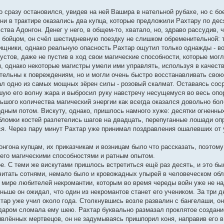
о сразу остановился, увидев на ней Вашира в нательной рубахе, но с бо
ни в трактире оказались два купца, которые предложили Рахтару по де
тва Адонгон. Денег у него, в общем-то, хватало, но, здраво рассудив, 
бойцом, он счёл шестидневную поездку не слишком обременительной: 
ищники, однако реальную опасность Рахтар ощутил только однажды - во
устов, даже не пустив в ход свои магические способности, которые мог
 однако некоторые магистры умели ими управлять, используя в качестве
тельны к повреждениям, но и могли очень быстро восстанавливать свою
ал одно из самых мощных зёрен силы - розовый скалмат. Оставаясь со
ую его волну жара и выбросил руку навстречу несущемуся во весь опор
ьшого количества магический энергии как всегда оказался довольно бол
дным потом. Вискуту, однако, пришлось намного хуже: десятки огненных
обломки костей разлетелись шагов на двадцать, перепуганные лошади оп
я. Через пару минут Рахтар уже принимал поздравления ошалевших от 
нгона купцам, их приказчикам и возницам было что рассказать, поэтому
его магическими способностями и ратным опытом.
ое. С теми же вискутами пришлось встретиться ещё раз десять, и это б
читать сотнями, немало было и кровожадных упырей в человеческом обли
 в мире любителей некромантии, которым во время череды войн уже не 
ньше он ожидал, что один из некромантов станет его учеником. За три 
хтар уже учил около года. Столкнувшись возле развалин с бангелаши, о
аром сломала ему шею. Рахтар буквально размазал проклятое создание
живлённых мертвецов, он не задумываясь пришпорил коня, направив его 