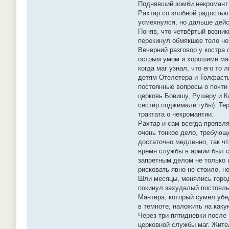
Поднявший зомби некромант 
Рахтар со злобной радостью
усмехнулся, но дальше дейс
Поняв, что четвёртый возни
перекинул обмякшее тело нек
Вечерний разговор у костра
острым умом и хорошими маг
когда маг узнал, что его то
детям Отелетера и Толфасты
постоянные вопросы о почти
церковь Бовишу, Рушеру и К
сестёр поджимали губы). Тер
трактата о некромантии.
Рахтар и сам всегда проявл
очень тонкое дело, требующе
достаточно медленно, так чт
время службы в армии был с
запретным делом не только 
рисковать явно не стоило, н
Шли месяцы, менялись город
покинул захудалый постоялы
Мантера, который сумел убе
в темноте, наложить на как
Через три пятидневки после
церковной службы маг. Жител