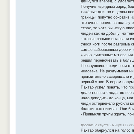
двинулся вперёд, с удовлетв
Получив изрядный заряд бод
тяжёлые дни, но в целом по
границы, попутно сократив ч
что очень пошло на пользу р
страх, то хотя бы некую оп
людей как на добычу, но те
которые раньше вылезали из
Унося ноги после разгрома 
самые заброшенные дороги и 
живых считанные мгновения.
решил переночевать в больш
Проснувшись среди ночи от 
человека. Не раздумывая ни
пронзительно заверещала и 
первый этаж. В сером полумр
Рахтар успел понять, что пр
два огненных следа, во все 
надо доводить до конца, маг
люди остервенело рубили ко
болотистых низинах. Они бы
- Привыкли трупы жрать, пон
Добавлено спустя 2 минуты 17 сек
Рахтар обернулся на голос 