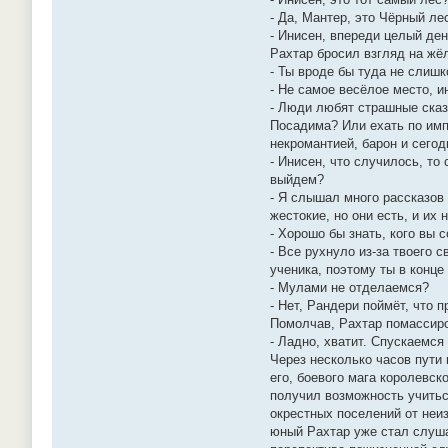
- Да, Мантер, это Чёрный ле
- Инисен, впереди целый де
Рахтар бросил взгляд на жё
- Ты вроде бы туда не слиш
- Не самое весёлое место, и
- Люди любят страшные сказк
Посадима? Или ехать по имп
некромантией, барон и сего
- Инисен, что случилось, то
выйдем?
- Я слышал много рассказов
жестокие, но они есть, и их
- Хорошо бы знать, кого вы 
- Все рухнуло из-за твоего 
ученика, поэтому ты в конце
- Мулами не отделаемся?
- Нет, Рандери поймёт, что 
Помолчав, Рахтар помассиро
- Ладно, хватит. Спускаемся
Через несколько часов пути
его, боевого мага королевс
получил возможность учитьс
окрестных поселений от неи
юный Рахтар уже стал слуша