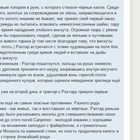
евым топором в руке, с которого стекали чёрные капли. Среди
сять золотых за сопровождение их обоза, направляющегося в
что золото лишним не бывает, маг принял свой первый заказ.
трижды их пытались атаковать немногочисленные шайки, пару
 время нападения злобного вискута. Огромная тварь с рёвом
ли бы парализовать людей, сделав их вялыми и пугливыми.
 живого тарана (в том числе благодаря тому, что вискуты
 плоть.) Рахтар встречался с этими чудовищами на поле боя,
средоточенным среди криков людей и вставших на дыбы
 вискуту.
езненным - Рахтар пошатнулся, пальцы на руках онемели,
 дротиков пронзили его шкуру, взорвавшись внутри могучего
рокинули один из возов, удушливая вонь горелой плоти
увиденного купцов, которые оценили невиданное зрелище ещё
 уже на второй день в трактир к Рахтару пришли первые
ыли ещё не самые опасные противники. Разного рода
ке - как живых, так и восставших из мёртвых. Рахтар раньше
надо было раскапывать могилы для совершенствования своих
дня до этого погиб Сапропос - молодой южанин с хорошими
н на мгновение запоздал с файерболом, и стремительно
 Молкота по каменной стене, но злость продолжала кипеть в
в сторону ближайшей рощи.