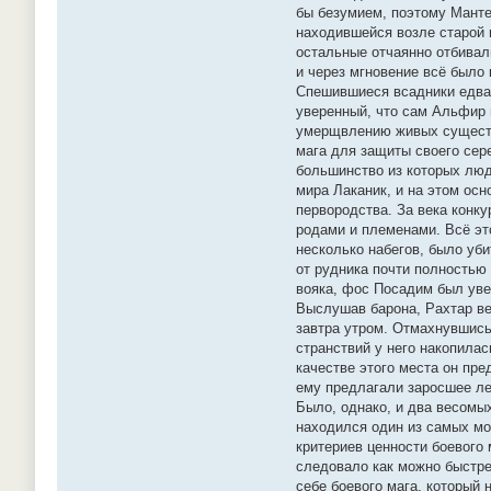
бы безумием, поэтому Мантер
находившейся возле старой и
остальные отчаянно отбивал
и через мгновение всё было 
Спешившиеся всадники едва 
уверенный, что сам Альфир 
умерщвлению живых существ,
мага для защиты своего сере
большинство из которых люд
мира Лаканик, и на этом ос
первородства. За века конк
родами и племенами. Всё эт
несколько набегов, было уби
от рудника почти полностью 
вояка, фос Посадим был увер
Выслушав барона, Рахтар ве
завтра утром. Отмахнувшись
странствий у него накопилас
качестве этого места он пре
ему предлагали заросшее ле
Было, однако, и два весомы
находился один из самых мо
критериев ценности боевого
следовало как можно быстре
себе боевого мага, который