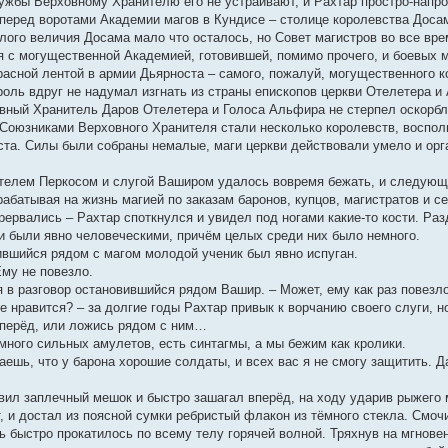
ужбы Верховному Хранителю его не устраивают, и Рахтар простро-напро
 перед воротами Академии магов в Кундисе – столице королевства Доса
лого величия Досама мало что осталось, но Совет магистров во все вре
я с могущественной Академией, готовившей, помимо прочего, и боевых м
расной лентой в армии Дьярноста – самого, пожалуй, могущественного к
роль вдруг не надумал изгнать из страны епископов церкви Отелетера и
вный Хранитель Даров Отелетера и Голоса Альфира не стерпел оскорбле
 Союзниками Верховного Хранителя стали несколько королевств, воспо
та. Силы были собраны немалые, маги церкви действовали умело и орга
телем Перкосом и слугой Ваширом удалось вовремя бежать, и следующи
рабатывая на жизнь магией по заказам баронов, купцов, магистратов и с
ервались – Рахтар споткнулся и увидел под ногами какие-то кости. Раз
ти были явно человеческими, причём целых среди них было немного.
вившийся рядом с магом молодой ученик был явно испуган.
 Ему не повезло.
ся в разговор остановившийся рядом Вашир. – Может, ему как раз повезло
е нравится? – за долгие годы Рахтар привык к ворчанию своего слуги, но
вперёд, или ложись рядом с ним…
с много сильных амулетов, есть синтагмы, а мы бежим как кролики.
знаешь, что у барона хорошие солдаты, и всех вас я не смогу защитить. 
ил заплечный мешок и быстро зашагал вперёд, на ходу ударив рыжего м
 и достал из поясной сумки ребристый флакон из тёмного стекла. Смочи
нь быстро прокатилось по всему телу горячей волной. Тряхнув на мгнов