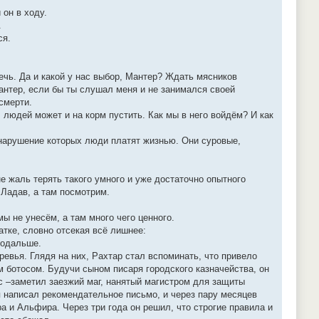
 он в ходу.
.
ся.
ечь. Да и какой у нас выбор, Мантер? Ждать мясников
антер, если бы ты слушал меня и не занимался своей
смерти.
, людей может и на корм пустить. Как мы в него войдём? И как
 нарушение которых люди платят жизнью. Они суровые,
е жаль терять такого умного и уже достаточно опытного
 Ладав, а там посмотрим.
ы не унесём, а там много чего ценного.
тке, словно отсекая всё лишнее:
подальше.
евья. Глядя на них, Рахтар стал вспоминать, что привело
м ботосом. Будучи сыном писаря городского казначейства, он
с –заметил заезжий маг, нанятый магистром для защиты
п написал рекомендательное письмо, и через пару месяцев
 и Альфира. Через три года он решил, что строгие правила и