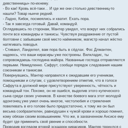
девственницы» по-ихнему.
- Во как! Кровь всё-таки… И где же они столько девственниц-то
нашли? Товар нынче редкий.
- Ладно, Кибок, посмеялись и хватит. Ехать пора.
- Так я завсегда готовый. Давай, командуй.
Оглядевшись по сторонам, Мантер увидел, что вокруг них собрались
почти все командиры и танкисы. Чувствуя раздражение от пустой
болтовни с забывшим своё место наёмником, магистр начал жёстко
натягивать поводья.
- Стиванл, Ланделел, вам пора быть в сёдлах. Фос Длмантен,
надеюсь, что ваши кирасиры уже построены. Вилкладис, ты
сопровождаешь господина майора. Названные господа отправляются
первыми. Немедленно. Сафрут, сообщи порядок следования нашим
союзникам и танкисам.
Повернувшись, Мантер направился к ожидавшим его ученикам,
помощникам и слугам, с удовлетворением отметив, что в голосе
Сафрута в должной мере присутствуют уверенность, чёткость и
командный тон. Похоже, он не ошибся, выделив этого купеческого
сына среди своих учеников. В качестве боевого мага этот молодой
адонгонец уже умел очень многое, честолюбия и стремления
повелевать в его голове было предостаточно, к тому же он был
весьма сообразителен, равнодушен к чужой крови и хорошо помнил,
кому обязан своим возвышением. Что же, в захваченном Ансисе ему
будет где применить своё рвение и способности.
Проводив взглядом второй эскадрон кирасиров, Мантер тронулся с