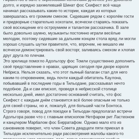
долго, и изрядно захмелевший Шинат фос Скифест всё чаще
начинал рассказывать какие-то истории, каждая из которых
завершалась его громким смехом. Сидевшие рядом с королём гости
и придворные старательно хохотали, всячески стараясь показать
своё восхищение его остроумием и талантом рассказчика. В зале
было довольно шумно, музыканты постоянно играли весёлые
мелодии, поэтому сидевшие за дальним концом стола вряд ли могли
хорошо слушать шутки правителя, что, впрочем, не мешало им
всячески демонстрировать свой восторг, заливаясь смехом и хлопая
друг друга по плечам.
Это зрелище помогло Адольгору фос Томли существенно дополнить
своё представление о нравах, царящих сегодня при дворе короля
Небриса. Нельзя сказать, что этот пьяный балаган стал для него
каким-то откровением, ведь почти каждый обитатель Каулона,
побывавший в последние годы в Тильодане, рассказывал нечто
подобное. Да и сам епископ, проведя в небрисской столице
несколько дней, имел достаточно оснований считать, что фос
Скифест с каждым днём становится всё более опасным не только
для своей страны, но и, пожалуй, для большей части Бонтоса.
Строго говоря, повод для поездки в Тильодан предполагал встречи
Адольгора разве что с главным епископом Нетфаром рит Ластеоном
и канцлером Марбалом фос Бирратафом. Однако мало кто из
сановников поверил, что член Совета двадцати пяти приехал в
Тильодан исключительно ради рассмотрения жалобы какого-то