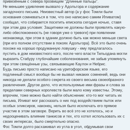
привезённым с севера прозвищем "Длинные пальцы".
Не меньшее удивление вызвало у Адольгора и содержание
загадочного письма. Неизвестный автор (а у фос Томли были
основания сомневаться в том, что оно написано самим Иливатом)
сообщал, что собирается посетить епископа сегодня ночью, ставя
при этом два условия: Защитники не должны были проявлять какую-
либо обеспокоенность (не говоря уже о тревоге) при появлении
незнакомца, при этом в здании должно быть как можно меньше света
(при его полном отсутствии в покоях Адольгора). Всё это было очень
похоже на хорошо продуманную ловушку - ему предлагалось
пустить в дом неизвестного кого, после чего власти Тильодана могли
выразить Стабуру глубочайшие соболезнования, не забыв упомянуть
при этом свящённые узы, связывающие Каулон и Небрис.
Будь письмо просто написано на уритофорском языке, его
подлинный смысл вообще бы не вызвал никаких сомнений, ведь они
никогда не делали особого секрета из своего весьма своеобразного
развлечения. Другое дело, что используемые ими фразы и слова за
пределами северных королевств были мало кому известны. Этому,
впрочем, тоже можно было найти объяснение: кто-то мог читать их
письма, Иливат мог рассказать о них под воздействием пыток или
особых эликсиров, наконец, нельзя было исключать его прямое
участие в этом заговоре. Верить во всё это не хотелось, но и
недооценивать влияние танкисов и тех, кто хотел использовать их с
своих интересах, было смертельно опасно.
Фос Томли долго расхаживал из угла в угол, обдумывая свои