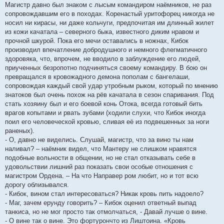
Магистр давно был знаком с лысым командиром наёмников, не раз
сопровождавшим его в походах. Коренастый уритофорец никогда не
носил ни кирасы, ни даже кольчуги, предпочитая им длинный жилет
из кожи качатала – северного быка, известного диким нравом и
прочной шкурой. Пока его мечи оставались в ножнах, Кибок
производил впечатление добродушного и немного флегматичного
здоровяка, что, впрочем, не вводило в заблуждение его людей,
приученных безропотно подчиняться своему командиру. В бою он
превращался в кровожадного демона пополам с бангелаши,
сопровождая каждый свой удар утробным рыком, который по мнению
знатоков был очень похож на рёв качатала в сезон спаривания. Под
стать хозяину был и его боевой конь Отока, всегда готовый бить
врагов копытами и рвать зубами (ходили слухи, что Кибок иногда
поил его человеческой кровью, сливая её из подвешенных за ноги
раненых).
- О, давно не виделись. Слушай, магистр, что за вино ты нам
наливал? – наёмник видел, что Мантеру не слишком нравятся
подобные вольности в общении, но не стал отказывать себе в
удовольствии лишний раз показать свои особые отношения с
магистром Ордена. – На что Направер ром любит, но и тот всю
дорогу облизывался.
- Кибок, вином стал интересоваться? Никак кровь пить надоело?
- Маг, зачем ерунду говорить? – Кибок оценил ответный выпад
танкиса, но не мог просто так отмолчаться, - Давай лучше о вине.
- О вине так о вине. Это фортурончто из Лиштоина. «Кровь