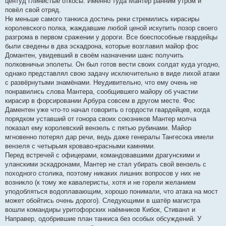
центуд глинистые откосы. Именно туда Мантер ранним утром и
повёл свой отряд.
Не меньше самого танкиса достичь реки стремились кирасиры
королевского полка, жаждавшие любой ценой искупить позор своего
разгрома в первом сражении у дороги. Все боеспособные гвардейцы
были сведены в два эскадрона, которые возглавил майор фос
Домантен, увидевший в своём назначении шанс получить
полковничьи эполеты. Он был готов вести своих солдат куда угодно,
однако представлял свою задачу исключительно в виде лихой атаки
с развёрнутыми знамёнами. Неудивительно, что ему очень не
понравились слова Мантера, сообщившего майору об участии
кирасир в форсировании Арбура совсем в другом месте. Фос
Даментен уже что-то начал говорить о гордости гвардейцев, когда
порядком уставший от гонора своих союзников Мантер молча
показал ему королевский вензель с пятью рубинами. Майор
мгновенно потерял дар речи, ведь даже генералы Тангесока имели
вензеля с четырьмя кроваво-красными камнями.
Перед встречей с офицерами, командовавшими драгунскими и
уланскими эскадронами, Мантер не стал убирать свой вензель с
походного столика, поэтому никаких лишних вопросов у них не
возникло (к тому же кавалеристы, хотя и не горели желанием
уподобляться водоплавающим, хорошо понимали, что атака на мост
может обойтись очень дорого). Следующими в шатёр магистра
вошли командиры уритофорских наёмников Кибок, Стиванл и
Направер, одобрившие план танкиса без особых обсуждений. У