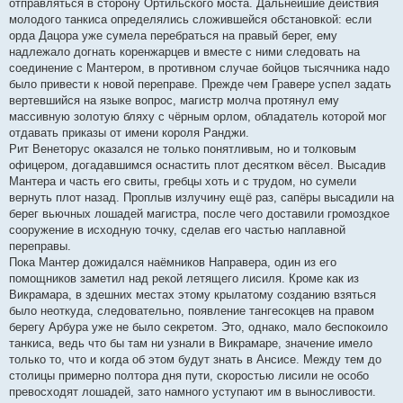
отправляться в сторону Ортильского моста. Дальнейшие действия
молодого танкиса определялись сложившейся обстановкой: если
орда Дацора уже сумела перебраться на правый берег, ему
надлежало догнать коренжарцев и вместе с ними следовать на
соединение с Мантером, в противном случае бойцов тысячника надо
было привести к новой переправе. Прежде чем Гравере успел задать
вертевшийся на языке вопрос, магистр молча протянул ему
массивную золотую бляху с чёрным орлом, обладатель которой мог
отдавать приказы от имени короля Ранджи.
Рит Венеторус оказался не только понятливым, но и толковым
офицером, догадавшимся оснастить плот десятком вёсел. Высадив
Мантера и часть его свиты, гребцы хоть и с трудом, но сумели
вернуть плот назад. Проплыв излучину ещё раз, сапёры высадили на
берег вьючных лошадей магистра, после чего доставили громоздкое
сооружение в исходную точку, сделав его частью наплавной
переправы.
Пока Мантер дожидался наёмников Направера, один из его
помощников заметил над рекой летящего лисиля. Кроме как из
Викрамара, в здешних местах этому крылатому созданию взяться
было неоткуда, следовательно, появление тангесокцев на правом
берегу Арбура уже не было секретом. Это, однако, мало беспокоило
танкиса, ведь что бы там ни узнали в Викрамаре, значение имело
только то, что и когда об этом будут знать в Ансисе. Между тем до
столицы примерно полтора дня пути, скоростью лисили не особо
превосходят лошадей, зато намного уступают им в выносливости.