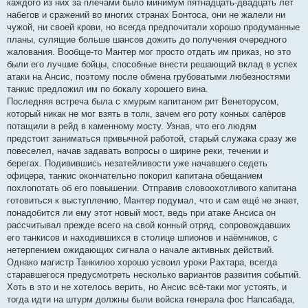
каждого из них за плечами было минимум пятнадцать-двадцать лет
набегов и сражений во многих странах Бонтоса, они не жалели ни
чужой, ни своей крови, но всегда предпочитали хорошо продуманные
планы, сулящие больше шансов дожить до получения очередного
жалования. Вообще-то Мантер мог просто отдать им приказ, но это
были его лучшие бойцы, способные внести решающий вклад в успех
атаки на Ансис, поэтому после обмена грубоватыми любезностями
танкис предложил им по бокалу хорошего вина.
Последняя встреча была с хмурым капитаном рит Венеторусом,
который никак не мог взять в толк, зачем его роту конных сапёров
потащили в рейд в каменному мосту. Узнав, что его людям
предстоит заниматься привычной работой, старый служака сразу же
повеселел, начав задавать вопросы о ширине реки, течении и
берегах. Подивившись незатейливости уже начавшего седеть
офицера, танкис окончательно покорил капитана обещанием
похлопотать об его повышении. Отправив словоохотливого капитана
готовиться к выступлению, Мантер подумал, что и сам ещё не знает,
понадобится ли ему этот новый мост, ведь при атаке Ансиса он
рассчитывал прежде всего на свой конный отряд, сопровождавших
его танкисов и находившихся в столице шпионов и наёмников, с
нетерпением ожидающих сигнала о начале активных действий.
Однако магистр Танкилоо хорошо усвоил уроки Рахтара, всегда
старавшегося предусмотреть несколько вариантов развития событий.
Хоть в это и не хотелось верить, но Ансис всё-таки мог устоять, и
тогда идти на штурм должны были войска генерала фос Напсабада,