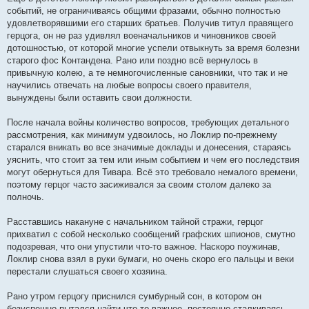
событий, не ограничиваясь общими фразами, обычно полностью
удовлетворявшими его старших братьев. Получив титул правящего
герцога, он не раз удивлял военачальников и чиновников своей
дотошностью, от которой многие успели отвыкнуть за время болезни
старого фос Контандена. Рано или поздно всё вернулось в
привычную колею, а те немногочисленные сановники, что так и не
научились отвечать на любые вопросы своего правителя,
вынуждены были оставить свои должности.
После начала войны количество вопросов, требующих детального
рассмотрения, как минимум удвоилось, но Локлир по-прежнему
старался вникать во все значимые доклады и донесения, стараясь
уяснить, что стоит за тем или иным событием и чем его последствия
могут обернуться для Тивара. Всё это требовало немалого времени,
поэтому герцог часто засиживался за своим столом далеко за
полночь.
Расставшись накануне с начальником тайной стражи, герцог
прихватил с собой несколько сообщений графских шпионов, смутно
подозревая, что они упустили что-то важное. Наскоро поужинав,
Локлир снова взял в руки бумаги, но очень скоро его пальцы и веки
перестали слушаться своего хозяина.
Рано утром герцогу приснился сумбурный сон, в котором он
безуспешно пытался найти что-то важное, постоянно сталкиваясь