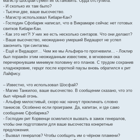
магистр Шосфай сумел их остановить. Орда отступила.
- И сколько их там было?
- Тысячи две, ваше высочество.
- Магистр использовал Кибари-Кан?
- Господин Сфобарик написал, что в Викрамаре сейчас нет готовых
свитков Кибари-Кан.
- Как это нет?! У них же есть несколько синтаров. Что они делают?
- Ваше высочество, неожиданно умерший Видашрот не успел
закончить три синтагмы.
- Ещё и Видашрот… Чем же мы Альфира-то прогневили… - Локлир
был поражён этим неожиданным известием, в мгновения ока
перечеркнувшим минимум половину его планов. С трудом сохранив
хладнокровие, герцог после короткой паузы вновь обратился к рит
Лайфису.
– Известно, что использовал Шосфай?
- Магию Танкилоо, ваше высочество. В сообщении сказано, что это
был чёрный огонь.
- Альфир милостивый, скоро нас начнут проклинать словно
танкисов. Особенно если проиграем. Да, капитан, и где само
сообщение Сфобарика?
- Господин рит Корвенци осмелился вызвать в замок генералов,
чтобы они подготовили для ваше высочества конкретные
предложения.
- Вызвал генералов? Чтобы сообщить им о чёрном пламени?