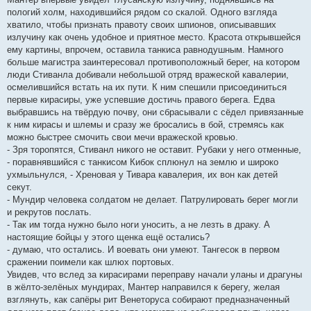
пологий холм, находившийся рядом со скалой. Одного взгляда
хватило, чтобы признать правоту своих шпионов, описывавших
излучину как очень удобное и приятное место. Красота открывшейся
ему картины, впрочем, оставила танкиса равнодушным. Намного
больше магистра заинтересовал противоположный берег, на котором
люди Стиванла добивали небольшой отряд вражеской кавалерии,
осмелившийся встать на их пути. К ним спешили присоединиться
первые кирасиры, уже успевшие достичь правого берега. Едва
выбравшись на твёрдую почву, они сбрасывали с сёдел привязанные
к ним кирасы и шлемы и сразу же бросались в бой, стремясь как
можно быстрее смочить свои мечи вражеской кровью.
- Зря торопятся, Стиванл никого не оставит. Рубаки у него отменные,
- поравнявшийся с танкисом Кибок сплюнул на землю и широко
ухмыльнулся, - Хреновая у Тивара кавалерия, их вон как детей
секут.
- Мундир человека солдатом не делает. Патрулировать берег могли
и рекрутов послать.
- Так им тогда нужно было ноги уносить, а не лезть в драку. А
настоящие бойцы у этого щенка ещё остались?
- думаю, что остались. И воевать они умеют. Тангесок в первом
сражении поимели как шлюх портовых.
Увидев, что вслед за кирасирами переправу начали уланы и драгуны
в жёлто-зелёных мундирах, Мантер направился к берегу, желая
взглянуть, как сапёры рит Венеторуса собирают предназначенный