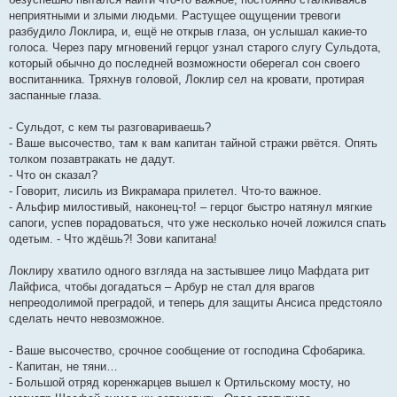
неприятными и злыми людьми. Растущее ощущении тревоги
разбудило Локлира, и, ещё не открыв глаза, он услышал какие-то
голоса. Через пару мгновений герцог узнал старого слугу Сульдота,
который обычно до последней возможности оберегал сон своего
воспитанника. Тряхнув головой, Локлир сел на кровати, протирая
заспанные глаза.
- Сульдот, с кем ты разговариваешь?
- Ваше высочество, там к вам капитан тайной стражи рвётся. Опять
толком позавтракать не дадут.
- Что он сказал?
- Говорит, лисиль из Викрамара прилетел. Что-то важное.
- Альфир милостивый, наконец-то! – герцог быстро натянул мягкие
сапоги, успев порадоваться, что уже несколько ночей ложился спать
одетым. - Что ждёшь?! Зови капитана!
Локлиру хватило одного взгляда на застывшее лицо Мафдата рит
Лайфиса, чтобы догадаться – Арбур не стал для врагов
непреодолимой преградой, и теперь для защиты Ансиса предстояло
сделать нечто невозможное.
- Ваше высочество, срочное сообщение от господина Сфобарика.
- Капитан, не тяни…
- Большой отряд коренжарцев вышел к Ортильскому мосту, но