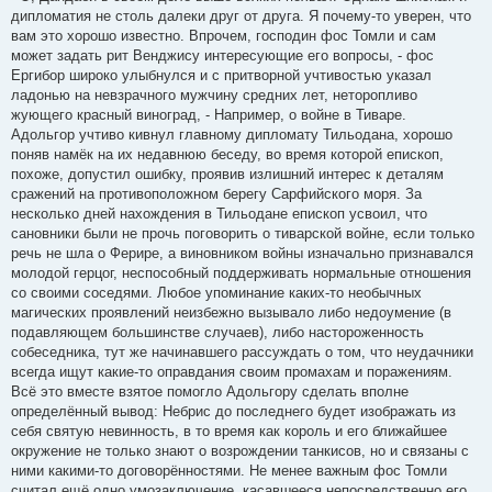
дипломатия не столь далеки друг от друга. Я почему-то уверен, что
вам это хорошо известно. Впрочем, господин фос Томли и сам
может задать рит Венджису интересующие его вопросы, - фос
Ергибор широко улыбнулся и с притворной учтивостью указал
ладонью на невзрачного мужчину средних лет, неторопливо
жующего красный виноград, - Например, о войне в Тиваре.
Адольгор учтиво кивнул главному дипломату Тильодана, хорошо
поняв намёк на их недавнюю беседу, во время которой епископ,
похоже, допустил ошибку, проявив излишний интерес к деталям
сражений на противоположном берегу Сарфийского моря. За
несколько дней нахождения в Тильодане епископ усвоил, что
сановники были не прочь поговорить о тиварской войне, если только
речь не шла о Ферире, а виновником войны изначально признавался
молодой герцог, неспособный поддерживать нормальные отношения
со своими соседями. Любое упоминание каких-то необычных
магических проявлений неизбежно вызывало либо недоумение (в
подавляющем большинстве случаев), либо настороженность
собеседника, тут же начинавшего рассуждать о том, что неудачники
всегда ищут какие-то оправдания своим промахам и поражениям.
Всё это вместе взятое помогло Адольгору сделать вполне
определённый вывод: Небрис до последнего будет изображать из
себя святую невинность, в то время как король и его ближайшее
окружение не только знают о возрождении танкисов, но и связаны с
ними какими-то договорённостями. Не менее важным фос Томли
считал ещё одно умозаключение, касавшееся непосредственно его