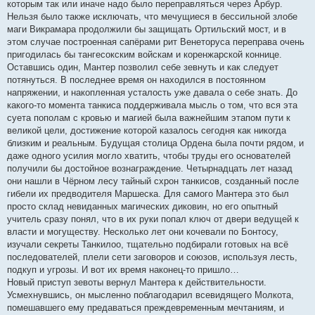
которым так или иначе надо было переправляться через Арбур.
Нельзя было также исключать, что мечущиеся в бессильной злобе
маги Викрамара продолжили бы защищать Ортильский мост, и в
этом случае построенная сапёрами рит Венеторуса переправа очень
пригодилась бы тангесокским войскам и коренжарской коннице.
Оставшись один, Мантер позволил себе зевнуть и как следует
потянуться. В последнее время он находился в постоянном
напряжении, и накопленная усталость уже давала о себе знать. До
какого-то момента танкиса поддерживала мысль о том, что вся эта
суета пополам с кровью и магией была важнейшим этапом пути к
великой цели, достижение которой казалось сегодня как никогда
близким и реальным. Будущая столица Ордена была почти рядом, и
даже одного усилия могло хватить, чтобы труды его основателей
получили бы достойное вознаграждение. Четырнадцать лет назад
они нашли в Чёрном лесу тайный схрон танкисов, созданный после
гибели их предводителя Маршеска. Для самого Мантера это был
просто склад невиданных магических диковин, но его опытный
учитель сразу понял, что в их руки попал ключ от двери ведущей к
власти и могуществу. Несколько лет они кочевали по Бонтосу,
изучали секреты Танкилоо, тщательно подбирали готовых на всё
последователей, плели сети заговоров и союзов, используя лесть,
подкуп и угрозы. И вот их время наконец-то пришло…
Новый приступ зевоты вернул Мантера к действительности.
Усмехнувшись, он мысленно поблагодарил всевидящего Молкота,
помешавшего ему предаваться преждевременным мечтаниям, и