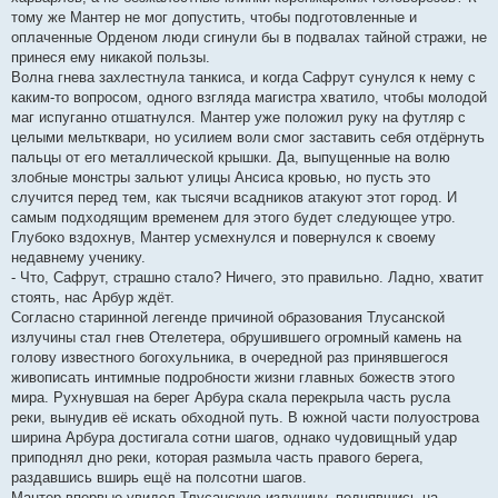
тому же Мантер не мог допустить, чтобы подготовленные и
оплаченные Орденом люди сгинули бы в подвалах тайной стражи, не
принеся ему никакой пользы.
Волна гнева захлестнула танкиса, и когда Сафрут сунулся к нему с
каким-то вопросом, одного взгляда магистра хватило, чтобы молодой
маг испуганно отшатнулся. Мантер уже положил руку на футляр с
целыми мельтквари, но усилием воли смог заставить себя отдёрнуть
пальцы от его металлической крышки. Да, выпущенные на волю
злобные монстры зальют улицы Ансиса кровью, но пусть это
случится перед тем, как тысячи всадников атакуют этот город. И
самым подходящим временем для этого будет следующее утро.
Глубоко вздохнув, Мантер усмехнулся и повернулся к своему
недавнему ученику.
- Что, Сафрут, страшно стало? Ничего, это правильно. Ладно, хватит
стоять, нас Арбур ждёт.
Согласно старинной легенде причиной образования Тлусанской
излучины стал гнев Отелетера, обрушившего огромный камень на
голову известного богохульника, в очередной раз принявшегося
живописать интимные подробности жизни главных божеств этого
мира. Рухнувшая на берег Арбура скала перекрыла часть русла
реки, вынудив её искать обходной путь. В южной части полуострова
ширина Арбура достигала сотни шагов, однако чудовищный удар
приподнял дно реки, которая размыла часть правого берега,
раздавшись вширь ещё на полсотни шагов.
Мантер впервые увидел Тлусанскую излучину, поднявшись на