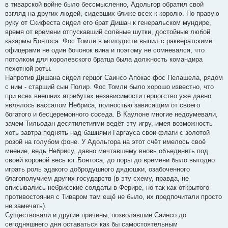
в тиварской войне было бессмысленно, Адольгор обратил свой
взгляд на других людей, сидевших ближе всех к королю. По правую
руку от Скифеста сидел его брат Дишан к генеральском мундире,
время от времени отпускавший солёные шутки, достойные любой
казармы Бонтоса. Фос Томли в молодости выпил с раквератскими
офицерами не один бочонок вина и поэтому не сомневался, что
потолком для королевского братца была должность командира
пехотной роты.
Напротив Дишана сидел герцог Саинсо Апокас фос Пелашела, рядом
с ним - старший сын Полир. Фос Томли было хорошо известно, что
при всех внешних атрибутах независимости герцогство уже давно
являлось вассалом Небриса, полностью зависящим от своего
богатого и бесцеремонного соседа. В Каулоне многие недоумевали,
зачем Тильодан десятилетиями ведёт эту игру, имея возможность
хоть завтра поднять над башнями Гаргауса свои флаги с золотой
розой на голубом фоне. У Адольгора на этот счёт имелось своё
мнение, ведь Небрису, давно мечтавшему вновь объединить под
своей короной весь юг Бонтоса, до поры до времени было выгодно
играть роль эдакого добродушного дядюшки, озабоченного
благополучием других государств (в эту схему, правда, не
вписывались небрисские солдаты в Ферире, но так как открытого
противостояния с Тиваром там ещё не было, их предпочитали просто
не замечать).
Существовали и другие причины, позволявшие Саинсо до
сегодняшнего дня оставаться как бы самостоятельным