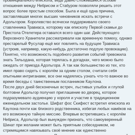
провинциального епископа, ведь давно сложившиеся особые
отношения между Небрисом и Стабуром позволяли решить этот
вопрос более простым способом. Была и ещё одна причина,
заставлявшая многих высших чиновников искать встречи с
Адольгором. Королевство всячески поддерживало своего
ставленника Травиаса, которому как епископу Первой скамьи до
Престола Отелетера оставался всего один шаг. Действующего
Верховного Хранители рассматривали как временную помеху, однако
престарелый Фусулар ещё мог повлиять на будущее Травиаса
(устроив, например, какую-нибудь достаточно подлую провокацию).
Понятно, что возможность подобного развития событий тревожила
знать Тильодана, которая терялась в догадках, чего можно было
ожидать от приезда Адольгора. А так как большинство из тех, кто
имел право сидеть с королём за одним столом, считали себя
опытными интриганами, все они надеялись узнать что-то важное во
время беседы с таинственным посланником Каулона.
После двух дней бесконечных встреч, льстивых улыбок и глупой
болтовни Адольгор получил приглашение во дворец, которое
подразумевало аудиенцию у короля и участие в традиционном
еженедельном застолье. Шифат фос Скифест встретил епископа из
Каулона почти как близкого родственника, избегая любых намёков на
его возможную тайную миссию. Впервые встретившись с королём
Небриса, Адольгор был вынужден признать, что самоуверенный
Шинат при желании может быть приятным собеседником, не
стремящимся навязывать своё мнение как единственно