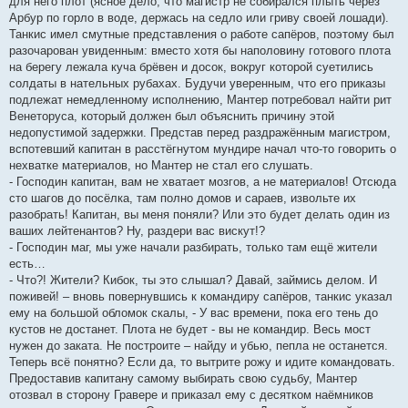
для него плот (ясное дело, что магистр не собирался плыть через
Арбур по горло в воде, держась на седло или гриву своей лошади).
Танкис имел смутные представления о работе сапёров, поэтому был
разочарован увиденным: вместо хотя бы наполовину готового плота
на берегу лежала куча брёвен и досок, вокруг которой суетились
солдаты в нательных рубахах. Будучи уверенным, что его приказы
подлежат немедленному исполнению, Мантер потребовал найти рит
Венеторуса, который должен был объяснить причину этой
недопустимой задержки. Представ перед раздражённым магистром,
вспотевший капитан в расстёгнутом мундире начал что-то говорить о
нехватке материалов, но Мантер не стал его слушать.
- Господин капитан, вам не хватает мозгов, а не материалов! Отсюда
сто шагов до посёлка, там полно домов и сараев, извольте их
разобрать! Капитан, вы меня поняли? Или это будет делать один из
ваших лейтенантов? Ну, раздери вас вискут!?
- Господин маг, мы уже начали разбирать, только там ещё жители
есть…
- Что?! Жители? Кибок, ты это слышал? Давай, займись делом. И
поживей! – вновь повернувшись к командиру сапёров, танкис указал
ему на большой обломок скалы, - У вас времени, пока его тень до
кустов не достанет. Плота не будет - вы не командир. Весь мост
нужен до заката. Не построите – найду и убью, пепла не останется.
Теперь всё понятно? Если да, то вытрите рожу и идите командовать.
Предоставив капитану самому выбирать свою судьбу, Мантер
отозвал в сторону Гравере и приказал ему с десятком наёмников