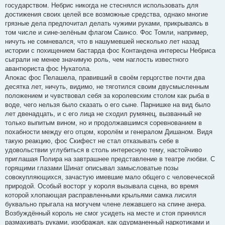
государством. Небрис никогда не стеснялся использовать для
достижения своих целей все возможные средства, однако многие
грязные дела предпочитал делать чужими руками, прикрываясь в
том числе и сине-зелёным флагом Саинсо. Фос Томли, например,
ничуть не сомневался, что в нашумевшей несколько лет назад
истории с похищением бастарда фос Контандена интересы Небриса
сыграли не менее значимую роль, чем наглость известного
авантюриста фос Нукатола.
Апокас фос Пелашела, правивший в своём герцогстве почти два
десятка лет, ничуть, видимо, не тяготился своим двусмысленным
положением и чувствовал себя за королевским столом как рыба в
воде, чего нельзя было сказать о его сыне. Парнишке на вид было
лет двенадцать, и с его лица не сходил румянец, вызванный не
только выпитым вином, но и продолжавшимся соревнованием в
похабности между его отцом, королём и генералом Дишаном. Видя
такую реакцию, фос Скифест не стал отказывать себе в
удовольствии углубиться в столь интересную тему, настойчиво
приглашая Полира на завтрашнее представление в театре любви. С
горящими глазами Шинат описывал замысловатые позы
совокупляющихся, зачастую имевшие мало общего с человеческой
природой. Особый восторг у короля вызывала сцена, во время
которой хлопающая расправленными крыльями самка лисиля
буквально прыгала на могучем члене лежавшего на спине анера.
Возбуждённый король не смог усидеть на месте и стоя принялся
размахивать руками, изображая, как одурманенный наркотиками и