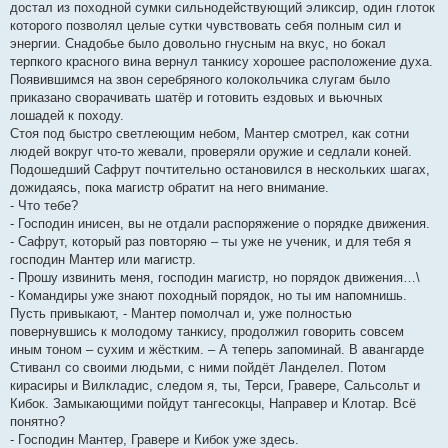
достал из походной сумки сильнодействующий эликсир, один глоток
которого позволял целые сутки чувствовать себя полным сил и
энергии. Снадобье было довольно гнусным на вкус, но бокал
терпкого красного вина вернул танкису хорошее расположение духа.
Появившимся на звон серебряного колокольчика слугам было
приказано сворачивать шатёр и готовить ездовых и вьючных
лошадей к походу.
Стоя под быстро светлеющим небом, Мантер смотрел, как сотни
людей вокруг что-то жевали, проверяли оружие и седлали коней.
Подошедший Сафрут почтительно остановился в нескольких шагах,
дожидаясь, пока магистр обратит на него внимание.
- Что тебе?
- Господин инисен, вы не отдали распоряжение о порядке движения.
- Сафрут, который раз повторяю – ты уже не ученик, и для тебя я
господин Мантер или магистр.
- Прошу извинить меня, господин магистр, но порядок движения…\
- Командиры уже знают походный порядок, но ты им напомнишь.
Пусть привыкают, - Мантер помолчал и, уже полностью
повернувшись к молодому танкису, продолжил говорить совсем
иным тоном – сухим и жёстким. – А теперь запоминай. В авангарде
Стиванл со своими людьми, с ними пойдёт Ланделел. Потом
кирасиры и Вилкладис, следом я, ты, Терси, Гравере, Сальсольт и
Кибок. Замыкающими пойдут тангесокцы, Направер и Клотар. Всё
понятно?
- Господин Мантер, Гравере и Кибок уже здесь.