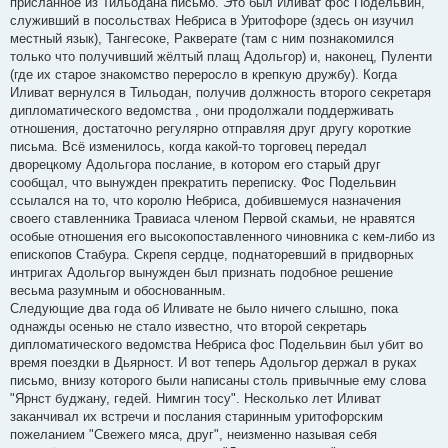
присланное из Тильодана письмо. Это был Иливат фос Подельвин,
служивший в посольствах Небриса в Уритофоре (здесь он изучил
местный язык), Тангесоке, Ракверате (там с ним познакомился
только что получивший жёлтый плащ Адольгор) и, наконец, Пуленти
(где их старое знакомство переросло в крепкую дружбу). Когда
Иливат вернулся в Тильодан, получив должность второго секретаря
дипломатического ведомства , они продолжали поддерживать
отношения, достаточно регулярно отправляя друг другу короткие
письма. Всё изменилось, когда какой-то торговец передал
дворецкому Адольгора послание, в котором его старый друг
сообщал, что вынужден прекратить переписку. Фос Подельвин
ссылался на то, что королю Небриса, добившемуся назначения
своего ставленника Травиаса членом Первой скамьи, не нравятся
особые отношения его высокопоставленного чиновника с кем-либо из
епископов Стабура. Скрепя сердце, поднаторевший в придворных
интригах Адольгор вынужден был признать подобное решение
весьма разумным и обоснованным.
Следующие два года об Иливате не было ничего слышно, пока
однажды осенью не стало известно, что второй секретарь
дипломатического ведомства Небриса фос Подельвин был убит во
время поездки в Дьярност. И вот теперь Адольгор держал в руках
письмо, внизу которого были написаны столь привычные ему слова
"Ярнст буджану, гедей. Нимгин тосу". Несколько лет Иливат
заканчивал их встречи и послания старинным уритофорским
пожеланием "Свежего мяса, друг", неизменно называя себя