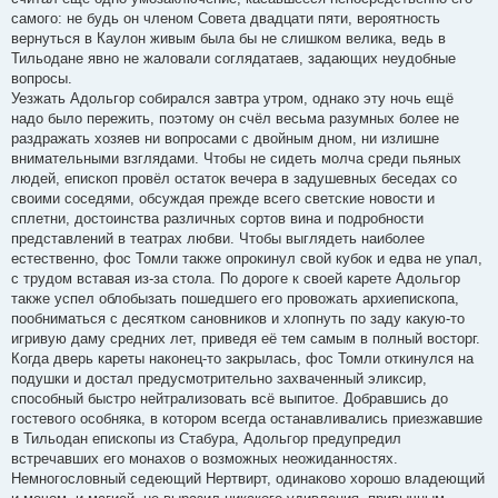
самого: не будь он членом Совета двадцати пяти, вероятность
вернуться в Каулон живым была бы не слишком велика, ведь в
Тильодане явно не жаловали соглядатаев, задающих неудобные
вопросы.
Уезжать Адольгор собирался завтра утром, однако эту ночь ещё
надо было пережить, поэтому он счёл весьма разумных более не
раздражать хозяев ни вопросами с двойным дном, ни излишне
внимательными взглядами. Чтобы не сидеть молча среди пьяных
людей, епископ провёл остаток вечера в задушевных беседах со
своими соседями, обсуждая прежде всего светские новости и
сплетни, достоинства различных сортов вина и подробности
представлений в театрах любви. Чтобы выглядеть наиболее
естественно, фос Томли также опрокинул свой кубок и едва не упал,
с трудом вставая из-за стола. По дороге к своей карете Адольгор
также успел облобызать пошедшего его провожать архиепископа,
пообниматься с десятком сановников и хлопнуть по заду какую-то
игривую даму средних лет, приведя её тем самым в полный восторг.
Когда дверь кареты наконец-то закрылась, фос Томли откинулся на
подушки и достал предусмотрительно захваченный эликсир,
способный быстро нейтрализовать всё выпитое. Добравшись до
гостевого особняка, в котором всегда останавливались приезжавшие
в Тильодан епископы из Стабура, Адольгор предупредил
встречавших его монахов о возможных неожиданностях.
Немногословный седеющий Нертвирт, одинаково хорошо владеющий