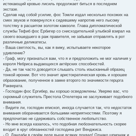
истекающий кровью лисиль продолжает биться в последнем
экстазе.
Сделав над собой усилие, фос Томли издал несколько похожих на
смех звуков и повернулся к сидевшему напротив него лысому
толстяку в расшитом золотом камзоле. Глава дипломатической
службы Тефиб фос Ербигер со снисходительной улыбкой взирал на
своего вошедшего в раж правителя, не забывая отправлять в рот
различные деликатесы.
- Ваша светлость, вы, как я вижу, испытываете некоторое
удивление?
- Граф, могу признаться вам, что я и предположить не мог наличия у
короля Небриса выдающихся актёрских способностей.
- Да, не так часто доводится слышать столь изысканный образец
тонкой иронии. Вот что значит аристократическая кровь и хорошее
образование, полученное в замке второго по значимости герцога
Ракверата.
- Господин фос Ергибер, вы хорошо осведомлены. Уверяю вас, что
скромный служитель Престола Отелетера не заслуживает подобного
внимания.
- Видите ли, господин епископ, иногда случается так, что недостаток
внимания оборачивается большими неприятностями. Поэтому я
предпочитаю не сдерживать собственное любопытство.
- Но мне всегда казалось, что подобная любознательность скорее
входит в круг обязанностей господина рит Венджиса.
- О, Дандаби в своём деле выше всяких похвал! Однако шпионаж и