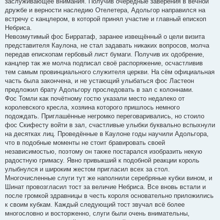
заслуживающее внимания. Получив очередные заверения в вечной
дружбе и верности наследию Отелетера, Адольгор направился на
встречу с канцлером, в которой принял участие и главный епископ
Небриса.
Невозмутимый фос Бирратаф, заранее извещённый о цели визита
представителя Каулона, не стал задавать никаких вопросов, молча
передав епископам гербовый лист бумаги. Получив их одобрение,
канцлер так же молча подписал своё распоряжение, осчастливив
тем самым провинциального служителя церкви. На сём официальная
часть была закончена, и не устающий улыбаться фос Ластеон
предложил брату Адольгору проследовать в зал с колоннами.
Фос Томли как почётному гостю указали место недалеко от
королевского кресла, хозяина которого пришлось немного
подождать. Приглашённые негромко переговаривались, но стоило
фос Скифесту войти в зал, счастливые улыбки буквально вспыхнули
на десятках лиц. Проведённые в Каулоне годы научили Адольгора,
что в подобные моменты не стоит бравировать своей
независимостью, поэтому он также постарался изобразить некую
радостную гримасу. Явно привыкший к подобной реакции король
улыбнулся и широким жестом пригласил всех за стол.
Многочисленные слуги тут же наполнили серебряные кубки вином, и
Шинат провозгласил тост за величие Небриса. Все вновь встали и
после громкой здравницы в честь короля основательно приложились
к своим кубкам. Каждый следующий тост звучал всё более
многословно и восторженно, слуги были очень внимательны,