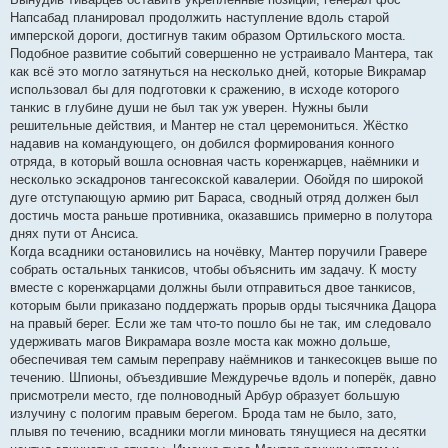
Напсабад планировал продолжить наступление вдоль старой
имперской дороги, достигнув таким образом Ортильского моста.
Подобное развитие событий совершенно не устраивало Мантера, так
как всё это могло затянуться на несколько дней, которые Викрамар
использовал бы для подготовки к сражению, в исходе которого
танкис в глубине души не был так уж уверен. Нужны были
решительные действия, и Мантер не стал церемониться. Жёстко
надавив на командующего, он добился формирования конного
отряда, в который вошла основная часть коренжарцев, наёмники и
несколько эскадронов тангесокской кавалерии. Обойдя по широкой
дуге отступающую армию рит Бараса, сводный отряд должен был
достичь моста раньше противника, оказавшись примерно в полутора
днях пути от Ансиса.
Когда всадники остановились на ночёвку, Мантер поручили Гравере
собрать остальных танкисов, чтобы объяснить им задачу. К мосту
вместе с коренжарцами должны были отправиться двое танкисов,
которым были приказано поддержать прорыв орды тысячника Дацора
на правый берег. Если же там что-то пошло бы не так, им следовало
удерживать магов Викрамара возле моста как можно дольше,
обеспечивая тем самым переправу наёмников и танкесокцев выше по
течению. Шпионы, объездившие Междуречье вдоль и поперёк, давно
присмотрели место, где полноводный Арбур образует большую
излучину с пологим правым берегом. Брода там не было, зато,
плывя по течению, всадники могли миновать тянущиеся на десятки