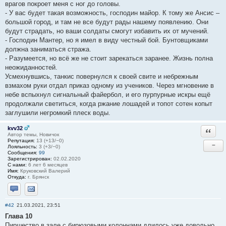
врагов покроет меня с ног до головы.
- У вас будет такая возможность, господин майор. К тому же Ансис –
большой город, и там не все будут рады нашему появлению. Они
будут страдать, но ваши солдаты смогут избавить их от мучений.
- Господин Мантер, но я имел в виду честный бой. Бунтовщиками
должна заниматься стража.
- Разумеется, но всё же не стоит зарекаться заранее. Жизнь полна
неожиданностей.
Усмехнувшись, танкис повернулся к своей свите и небрежным
взмахом руки отдал приказ одному из учеников. Через мгновение в
небе вспыхнул сигнальный файербол, и его пурпурные искры ещё
продолжали светиться, когда ржание лошадей и топот сотен копыт
заглушили негромкий плеск воды.
kvv32
Ответи
Автор темы, Новичок
Репутация:
13 (+13/−0)
−
Лояльность:
3 (+3/−0)
Сообщения:
99
Зарегистрирован:
02.02.2020
С нами:
6 лет 6 месяцев
Имя:
Круковский Валерий
Откуда:
г. Брянск
Отправить личное сообщение
Отправить email
#42
21.03.2021, 23:51
Глава 10
Пиршество в зале с бирюзовыми колоннами длилось уже довольно