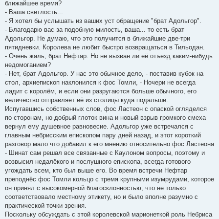
ближайшее время?
- Ваша светлость...
- Я хотел бы услышать из ваших уст обращение "брат Адольгор".
- Благодарю вас за подобную милость, ваша... то есть брат
Адольгор. Не думаю, что это получится в ближайшие две-три
пятидневки. Королева не любит быстро возвращаться в Тильодан.
- Очень жаль, брат Нефтар. Но не вызван ли её отъезд каким-нибудь
недомоганием?
- Нет, брат Адольгор. У нас это обычное дело, - поставив кубок на
стол, архиепископ наклонился к фос Томли, - Ночери не всегда
ладит с королём, и если они разругаются больше обычного, его
величество отправляет её из столицы куда подальше.
Испугавшись собственных слов, фос Ластеон с опаской огляделся
по сторонам, но добрый глоток вина и новый взрыв громкого смеха
вернул ему душевное равновесие. Адольгор уже встречался с
главным небрисским епископом пару дней назад, и этот короткий
разговор мало что добавил к его мнению относительно фос Ластеона
- Шинат сам решал все связанные с Каулоном вопросы, поэтому и
возвысил недалёкого и послушного епископа, всегда готового
угождать всем, кто был выше его. Во время встречи Нефтар
преподнёс фос Томли кольцо с тремя крупными изумрудами, которое
он принял с высокомерной благосклонностью, что не только
соответствовало местному этикету, но и было вполне разумно с
практической точки зрения.
Поскольку обсуждать с этой королевской марионеткой роль Небриса