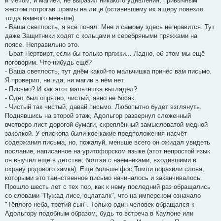
и мечом, и магией, не выразил никакого удивления, привычным
жестом потрогав шрамы на лице (оставившему их ящеру повезло
тогда намного меньше).
- Ваша светлость, я всё понял. Мне и самому здесь не нравится. Тут
даже Защитники ходят с кольцами и серебряными пряжками на
поясе. Неправильно это.
- Брат Нертвирт, если бы только пряжки... Ладно, об этом мы ещё
поговорим. Что-нибудь ещё?
- Ваша светлость, тут днём какой-то мальчишка принёс вам письмо.
Я проверил, ни яда, ни магии в нём нет.
- Письмо? И как этот мальчишка выглядел?
- Одет был опрятно, чистый, явно не босяк.
- Чистый так чистый, давай письмо. Любопытно будет взглянуть.
Поднявшись на второй этаж, Адольгор развернул сложенный
вчетверо лист дорогой бумаги, скреплённый замысловатой медной
заколкой. У епископа были кое-какие предположения насчёт
содержания письма, но, пожалуй, меньше всего он ожидал увидеть
послание, написанное на уритофорском языке (этот непростой язык
он выучил ещё в детстве, болтая с наёмниками, входившими в
охрану родового замка). Ещё больше фос Томли поразили слова,
которыми это таинственное письмо начиналось и заканчивалось.
Прошло шесть лет с тех пор, как к нему последний раз обращались
со словами "Пужад лисе, оцлаталк", что на имперском означало
"Тёплого неба, третий сын". Только один человек обращался к
Адольгору подобным образом, будь то встреча в Каулоне или