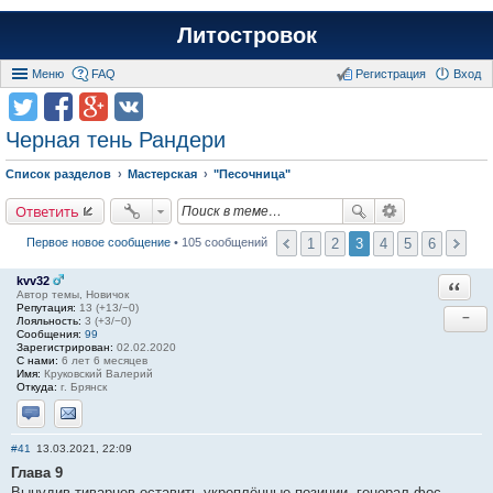
Литостровок
Меню
FAQ
Регистрация
Вход
Черная тень Рандери
Список разделов
Мастерская
"Песочница"
Ответить
1
2
3
4
5
6
Первое новое сообщение
• 105 сообщений
kvv32
Ответи
Автор темы, Новичок
Репутация:
13 (+13/−0)
−
Лояльность:
3 (+3/−0)
Сообщения:
99
Зарегистрирован:
02.02.2020
С нами:
6 лет 6 месяцев
Имя:
Круковский Валерий
Откуда:
г. Брянск
Отправить личное сообщение
Отправить email
#41
13.03.2021, 22:09
Глава 9
Вынудив тиварцев оставить укреплённые позиции, генерал фос