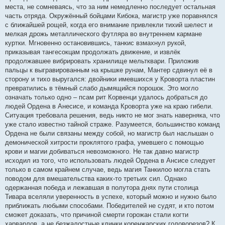
места, не сомневаясь, что за ним немедленно последует остальная
часть отряда. Окружённый бойцами Кибока, магистр уже поравнялся
с ближайшей рощей, когда его внимание привлекли тихий шелест и
мелкая дрожь металлического футляра во внутреннем кармане
куртки. Мгновенно остановившись, танкис взмахнул рукой,
приказывая тангесокцам продолжать движение, и извлёк
продолжавшее вибрировать хранилище мельтквари. Приложив
пальцы к выгравированным на крышке рунам, Мантер сдвинул её в
сторону и тихо выругался: двойники имевшихся у Кроворта пластин
превратились в тёмный слабо дымящийся порошок. Это могло
означать только одно – псам рит Корвенци удалось добраться до
людей Ордена в Анесисе, и команда Кроворта уже на краю гибели.
Ситуация требовала решения, ведь никто не мог знать наверняка, что
уже стало известно тайной страже. Разумеется, большинство команд
Ордена не были связаны между собой, но магистр был наслышан о
демонической хитрости проклятого графа, умевшего с помощью
крови и магии добиваться невозможного. Не так давно магистр
исходил из того, что использовать людей Ордена в Ансисе следует
только в самом крайнем случае, ведь магия Танкилоо могла стать
поводом для вмешательства каких-то третьих сил. Однако
одержанная победа и лежавшая в полутора днях пути столица
Тивара вселяли уверенность в успехе, который можно и нужно было
приближать любыми способами. Победителей не судят, и кто потом
сможет доказать, что причиной смерти горожан стали когти
харварлов, а не безжалостные клинки коренжарских головорезов? К