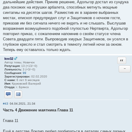
дальнейшие действия. Приняв решение, Адольгор достал из сундука
два похожих на игрушки арбалета, способных метнуть мощные
синтагмы на десяток шагов. Разместив их в заранее выбранных
местах, епископ предупредил слуг и Защитников о ночном госте,
приказав им без сигнала ничего не видеть и не слышать. Выслушав
возражения возмущённого подобной глупостью Нертвирта, Адольгор
повторил приказ, с сожалением напомнив о своём статусе члена
Совета двадцати пяти. Выпроводив хмурых Защитников, он уселся в
глубокое кресло и стал смотреть в темноту летней ночи за окном.
Теперь ему оставалось только ждать.
kvv32
Ответи
Автор темы, Новичок
Репутация:
13 (+13/−0)
−
Лояльность:
3 (+3/−0)
Сообщения:
99
Зарегистрирован:
02.02.2020
С нами:
6 лет 6 месяцев
Имя:
Круковский Валерий
Откуда:
г. Брянск
Отправить личное сообщение
Отправить email
#43
04.04.2021, 21:34
Часть 4 Движение маятника Глава 11
Глава 11
Ещё в детстве Локлир любил разбираться в деталях самых разных