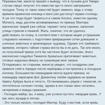
Поразмыслив, магистр пришёл к выводу, что в лучшем для Тивара
случае герцог получит это известие где-то около завтрашнего
полудня. Толку от таких новостей будет немного, ведь к этому
времени вражеская конница и маги уже достигнут окраин столицы.
А уж что тогда будет твориться в самом Ансисе, известно одному
Молкоту, ведь десятки активированных по приказу Мантера
магических тварей уже сейчас терзают тела горожан, наполняя
улицы страхом и паникой. Жаль, конечно, что не удалось
действовать по плану, в соответствии с которым акцию устрашения
следовало начинать с подготовки превращения сотен домашних и
уличных животных в кровожадных чудовищ. Однако это требовало
времени, которого тайная стража могла бы и не дать. Так или иначе,
но полученный приказ хотя бы частично будет исполнен, благо
магические снадобья Танкилоо буквально притягивают животных,
готовых издалека бежать на туманящие мозг запахи.
Оглядевшись по сторонам, магистр увидел, что эскадроны уже
привели себя в порядок после переправы и построились в походную
колонну. Большинство командиров молча ждали приказа, но
командиру кирасиров фос Домантену любая задержка на правом
берегу Арбура была в тягость. Остановившись рядом с танкисом, он
почтительно склонил голову, однако в его глазах явно читались
нетерпение и жажда сражения.
- Господин майор, вы, я вижу, уже успели пустить тиварцам кровь. У
вас весь мундир в пятнах.
- Это только начало, господин Мантер. Буду счастлив, если кровь