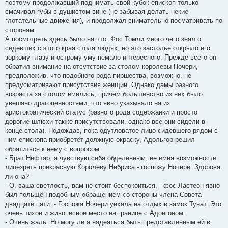
поэтому продолжавший поднимать свой кубок епископ только
смачивал губы в душистом вине (не забывая делать некие
глотательные движения), и продолжал внимательно посматривать по
сторонам.
А посмотреть здесь было на что. Фос Томли много чего знал о
сидевших с этого края стола людях, но это застолье открыло его
зоркому глазу и острому уму немало интересного. Прежде всего он
обратил внимание на отсутствие за столом королевы Ночери,
предположив, что подобного рода пиршества, возможно, не
предусматривают присутствия женщин. Однако дамы разного
возраста за столом имелись, причём большинство из них было
увешано драгоценностями, что явно указывало на их
аристократический статус (разного рода содержанки и просто
дорогие шлюхи также присутствовали, однако все они сидели в
конце стола). Подождав, пока одутловатое лицо сидевшего рядом с
ним епископа приобретёт должную окраску, Адольгор решил
обратиться к нему с вопросом.
- Брат Нефтар, я чувствую себя обделённым, не имея возможности
лицезреть прекрасную Королеву Небриса - госпожу Ночери. Здорова
ли она?
- О, ваша светлость, вам не стоит беспокоиться, - фос Ластеон явно
был польщён подобным обращением со стороны члена Совета
двадцати пяти, - Госпожа Ночери уехала на отдых в замок Тунат. Это
очень тихое и живописное место на границе с Адонгоном.
- Очень жаль. Но могу ли я надеяться быть представленным ей в