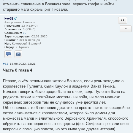
отменить совещание в Военном зале, вернуть графа и найти
старшего мага охраны рит Писвала.
kvv32
Ответи
Автор темы, Новичок
Репутация:
13 (+13/−0)
−
Лояльность:
3 (+3/−0)
Сообщения:
99
Зарегистрирован:
02.02.2020
С нами:
6 лет 6 месяцев
Имя:
Круковский Валерий
Откуда:
г. Брянск
Отправить личное сообщение
Отправить email
#82
18.06.2023, 22:21
Часть 8 глава 4
Первое, о чём вспоминали жители Бонтоса, если речь заходила о
королевстве Пуленти, были Каулон и академия Ванат Теника.
Больше говорить было вроде бы и не о чем, ведь Пуленти было на
редкость тихим и спокойным местом - ни войн, ни мало-мальски
серьёзных заговоров там не случалось уже десятки лет.
Объяснялось это благолепие достаточно просто: никто из соседей не
хотел связываться с королевством, которое было домом для
множества магов и влиятельного Верховного Хранителя, способного
обрушить на наглецов весь гнев церкви (фос Скифесты решали свои
вопросы с помощью золота, но это была уже другая история).