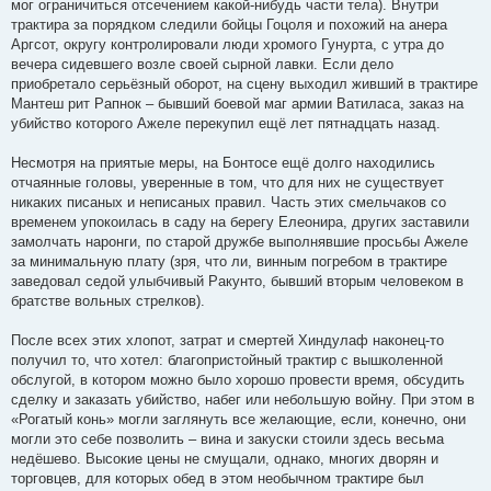
мог ограничиться отсечением какой-нибудь части тела). Внутри
трактира за порядком следили бойцы Гоцоля и похожий на анера
Аргсот, округу контролировали люди хромого Гунурта, с утра до
вечера сидевшего возле своей сырной лавки. Если дело
приобретало серьёзный оборот, на сцену выходил живший в трактире
Мантеш рит Рапнок – бывший боевой маг армии Ватиласа, заказ на
убийство которого Ажеле перекупил ещё лет пятнадцать назад.
Несмотря на приятые меры, на Бонтосе ещё долго находились
отчаянные головы, уверенные в том, что для них не существует
никаких писаных и неписаных правил. Часть этих смельчаков со
временем упокоилась в саду на берегу Елеонира, других заставили
замолчать наронги, по старой дружбе выполнявшие просьбы Ажеле
за минимальную плату (зря, что ли, винным погребом в трактире
заведовал седой улыбчивый Ракунто, бывший вторым человеком в
братстве вольных стрелков).
После всех этих хлопот, затрат и смертей Хиндулаф наконец-то
получил то, что хотел: благопристойный трактир с вышколенной
обслугой, в котором можно было хорошо провести время, обсудить
сделку и заказать убийство, набег или небольшую войну. При этом в
«Рогатый конь» могли заглянуть все желающие, если, конечно, они
могли это себе позволить – вина и закуски стоили здесь весьма
недёшево. Высокие цены не смущали, однако, многих дворян и
торговцев, для которых обед в этом необычном трактире был