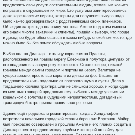
предложить свои услуги состоятельным людям, желавшим кое-что
поправить в окружавшем их мире. Его услугами заинтересовались
даже коренжарские пираты, которым для получения выкупа надо
было как-то договариваться с родственниками своих пленников.
Объездив за три года половину Бонтоса, Ажеле (под этим именем
его знали многие заказчики и клиенты), пришёл к выводу, что проще
и доходнее будет обосноваться в каком-нибудь спокойном месте, где
можно было бы без помех обсуждать любые вопросы.
Выбор пал на Дилькар – столицу королевства Пуленти,
расположенного на правом берегу Елеонира в полутора центудах от
его впадения в главную реку континента. Строго говоря, никакой
границы между самим городом и портом на берегу Велитара не
существовало, просто все короли из династии фос Висольтов
предпочитали жить подальше от портового шума и суеты. Дела у
тогдашнего хозяина трактира шли не слишком хорошо, и когда один
из местных главарей предложил ему выбирать между увесистым
кошельком с золотом и будущими неприятностями, догадливый
трактирщик быстро принял правильное решение.
Здание ещё продолжали ремонтировать, когда с Хиндулафом
встретился начальник городской стражи барон рит Вортанон. Майор
был прекрасно осведомлён о прошлом Ажеле и его планах создать в
Дилькаре нечто среднее между клубом и конторой по найму для