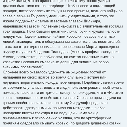
и грабителям, что на прилегающих к «Рогатому коню» улицах
должно быть тихо как на кладбище. Чтобы навести надлежащий
порядок, потребовалось не так уж много времени, ведь его бойцы во
главе с верным Гоцолем умели быть убедительными, к тому же
Ажеле поддержали самые известные главари Дилькара,
надеявшиеся завести полезные знакомства с влиятельными гостями
трактирщика. Пока бывший десятник ломал руки и крушил челюсти
недоумков, Надечи занялся наймом хороших поваров и опытных
людей, знающих толк в обслуживании состоятельных посетителей.
Тогда же в трактире появилась и черноволосая Мерти, прошедшая
выучку в лучших борделях Тильодана (менять профиль заведения
Ажеле, разумеется, не собирался, но считал полезным иметь в
хозяйстве несколько смазливых девиц для ублажения особо
значимых посетителей).
Сложнее всего оказалось удержать амбициозных гостей от
нападения на своих врагов во время случайных встреч или
неудовлетворительного исхода переговоров. Подобные стычки время
от времени случались, ведь эти люди привыкли решать проблемы с
помощью насилия, и им даже в голову не приходило, что в «Рогатом
коне» следовало вести себя как-то иначе. Слова не производили на
громил особого впечатления, поэтому Хиндулаф предпочёл
действовать доступными их пониманию методами – любое
нападение внутри трактира и на ведущей к нему улице
приравнивалось к оскорблению хозяина, что по уритофорским
понятиям следовало смывать кровью (по доброте душевной хозяин