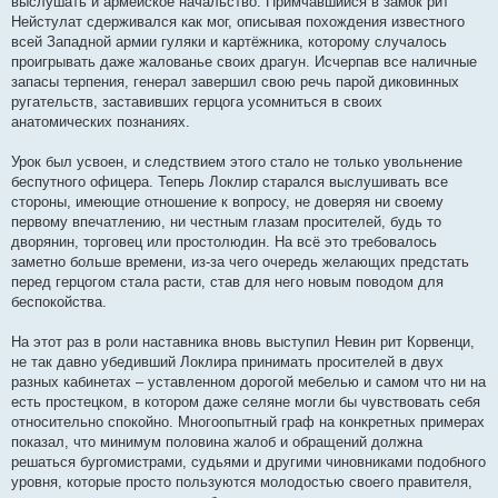
выслушать и армейское начальство. Примчавшийся в замок рит
Нейстулат сдерживался как мог, описывая похождения известного
всей Западной армии гуляки и картёжника, которому случалось
проигрывать даже жалованье своих драгун. Исчерпав все наличные
запасы терпения, генерал завершил свою речь парой диковинных
ругательств, заставивших герцога усомниться в своих
анатомических познаниях.
Урок был усвоен, и следствием этого стало не только увольнение
беспутного офицера. Теперь Локлир старался выслушивать все
стороны, имеющие отношение к вопросу, не доверяя ни своему
первому впечатлению, ни честным глазам просителей, будь то
дворянин, торговец или простолюдин. На всё это требовалось
заметно больше времени, из-за чего очередь желающих предстать
перед герцогом стала расти, став для него новым поводом для
беспокойства.
На этот раз в роли наставника вновь выступил Невин рит Корвенци,
не так давно убедивший Локлира принимать просителей в двух
разных кабинетах – уставленном дорогой мебелью и самом что ни на
есть простецком, в котором даже селяне могли бы чувствовать себя
относительно спокойно. Многоопытный граф на конкретных примерах
показал, что минимум половина жалоб и обращений должна
решаться бургомистрами, судьями и другими чиновниками подобного
уровня, которые просто пользуются молодостью своего правителя,