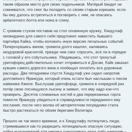
таким образом место для своих подельников. Матёрый бандит не
сомневался, что смог бы поладить со своим старым корешем, если
бы ему далось встретиться и поговорить с ним, не опасаясь
арбалетного болта или ножа в спину.
С громким стуком поставив на стол оловянную кружку, Хиндулаф
неожиданно для самого себя предложил навестить бывшего
партнёра Кайка, чтобы изложить иную версию печальных событий.
Поперхнувшись вином, громила долго кашлял, наливаясь
нездоровой краснотой, прежде чем смог спросить, всё ли в порядке
с головой у его собутыльника. Убедившись, что этот тронутый
уритофорец действительно хочет отправиться в Досам, Кайк заказал
кувшин самого дорогого вина и пообещал оплатить все дорожные
расходы. Две пятидневки спустя Хиндулаф уже сидел напротив
долговязого Яранкура, который очень кстати был наслышан о лихом
наёмнике Ажеле. Выслушав уритофорца, громила в очередной раз
потёр свою лоснящуюся лысину и заявил, что ему надо кое-что
проверить. Десяток сломанных костей и два перерезанных горла
помогли Яранкуру убедиться в справедливости переданного ему
послания, после чего молва об авторитетном посреднике стала
быстро растекаться по обоим берегами Велитара.
Прошло не так много времени, и к Хиндулафу потянулись люди,
стремившиеся как-то разрешить потенциально опасную ситуацию,
найти исполнителей для некоего щекотливого дела либо напротив –