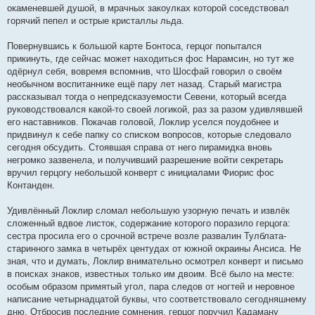
окаменевшей душой, в мрачных закоулках которой соседствовал
горячий пепел и острые кристаллы льда.
Повернувшись к большой карте Бонтоса, герцог попытался
прикинуть, где сейчас может находиться фос Нарамсин, но тут же
одёрнул себя, вовремя вспомнив, что Шосфай говорил о своём
необычном воспитаннике ещё пару лет назад. Старый магистра
рассказывал тогда о непредсказуемости Севени, который всегда
руководствовался какой-то своей логикой, раз за разом удивлявшей
его наставников. Покачав головой, Локлир уселся поудобнее и
придвинул к себе папку со списком вопросов, которые следовало
сегодня обсудить. Стоявшая справа от него пирамидка вновь
негромко зазвенела, и получивший разрешение войти секретарь
вручил герцогу небольшой конверт с инициалами Фиорис фос
Контанден.
Удивлённый Локлир сломал небольшую узорную печать и извлёк
сложенный вдвое листок, содержание которого поразило герцога:
сестра просила его о срочной встрече возле развалин Тулблата-
старинного замка в четырёх центудах от южной окраины Ансиса. Не
зная, что и думать, Локлир внимательно осмотрел конверт и письмо
в поисках знаков, известных только им двоим. Всё было на месте:
особым образом примятый угол, пара следов от ногтей и неровное
написание четырнадцатой буквы, что соответствовало сегодняшнему
дню. Отбросив последние сомнения, герцог поручил Кадаману