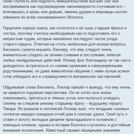
свою глупость или подлость вмешательством высших сил она
воспринимала как подтверждение закономерности случившегося –
вляпавшись в кровь или дерьмо, именно дураки и мерзавцы охотно
обвиняли во всём злонамеренного Молкота.
Герцогиня хорошо знала, как относятся к её сыну старшие братья и
сестра, поэтому считала необходимым как-то подготовить его к
непростым годам, которые неизбежно последуют после ухода
старого герцога. Отвечая на столь необычные для юноши вопросы,
Бескиель сумела внушить Локлиру, что ему следует очень
внимательно следить за своими словами и поступками, избегая
любых необдуманных действий. Юному фос Контандену не так часто
доводилось встречаться со своими шумными и самоуверенными
родственниками, но даже мимолётное общение с ними лучше всяких
слов убеждало его в справедливости материнских наставлений.
Обдумывая слова Бескиель, Локлир пришёл к выводу, что ему очень
не нравится подобная перспектива. Он не хотел всю жизнь
помалкивать, прятаться в тёмных углах или пытаться угождать
своему не слишком умному старшему брату – будущему герцогу
Тивара. Из романов и летописей Лолкир знал, что младшие сыновья
лотвигов нередко покидали отчий дом в поисках удачи. Свой путь к
славе и золоту молодые дворяне прокладывали в основном с
помощью клинков, однако в истории Бонтоса случались и достойные
внимания исключения. Известный своими обширными знаниями