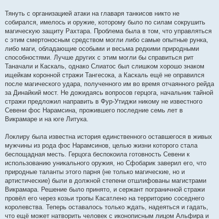
Тянуть с организацией атаки на главаря танкисов никто не
собирался, имелось и оружие, которому было по силам сокрушить
магическую защиту Рахтара. Проблема была в том, что управляться
с этим смертоносным средством могли либо самые опытные рунка,
либо маги, обладающие особыми и весьма редкими природными
способностями. Лучше других с этим могли бы справиться рит
Таначали и Каскаль, однако Слиатос был слишком хорошо знаком
ищейкам коронной стражи Тангесока, а Каскаль ещё не оправился
после магического удара, полученного им во время отчаянного рейда
за Динайкий мост. Не дожидаясь вопросов герцога, начальник тайной
стражи предложил направить в Фур-Утиджи никому не известного
Севени фос Нарамсина, прожившего последние семь лет в
Викрамаре и на юге Литука.
Локлиру была известна история единственного оставшегося в живых
мужчины из рода фос Нарамсинов, целью жизни которого стала
беспощадная месть. Герцога беспокоила готовность Севени к
использованию уникального оружия, но Сфобарик заверил его, что
природные таланты этого парня (не только магические, но и
артистические) были в должной степени отшлифованы магистрами
Викрамара. Решение было принято, и сержант пограничной стражи
провёл его через козьи тропы Касатлено на территорию соседнего
королевства. Теперь оставалось только ждать, надеяться и гадать,
что ещё может натворить человек с иконописным лицом Альфира и