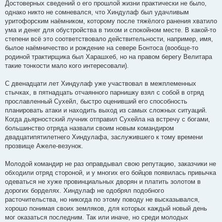
Достоверных сведений о его прошлой жизни практически не было,
однако никто не сомневался, что Хиндулаф был удачливым
уритофорским наёмником, которому после тяжёлого ранения хватило
ума и денег для обустройства в тихом и спокойном месте. В какой-то
степени всё это соответствовало действительности, например, имя,
былое наёмничество и рождение на севере Бонтоса (вообще-то
родиной трактирщика был Харашхеб, но на правом берегу Велитара
такие тонкости мало кого интересовали).
С двенадцати лет Хиндулаф уже участвовал в межплеменных
стычках, в пятнадцать отчаянного парнишку взял с собой в отряд
прославленный Сухейл, быстро оценивший его способность
планировать атаки и находить выход из самых сложных ситуаций.
Когда дьярностский лучник отправил Сухейла на встречу с богами,
большинство отряда назвали своим новым командиром
двадцатипятилетнего Хиндулафа, заслужившего к тому времени
прозвище Ажеле-везунок.
Молодой командир не раз оправдывал свою репутацию, заказчики не
обходили отряд стороной, и у многих его бойцов появилась привычка
одеваться не хуже провинциальных дворян и платить золотом в
дорогих борделях. Хиндулаф не одобрял подобного
расточительства, но никогда по этому поводу не высказывался,
хорошо понимая своих земляков, для которых каждый новый день
мог оказаться последним. Так или иначе, но среди молодых