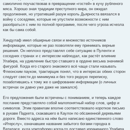
самолично поучаствовав в превращении «гостей» в кучу рубленого
мяса. Хорошо зная традиции преступного мира, он ожидал
продолжения, но утративший разум король Дьярноста ввязался в
войну с соседями, которые не упустили возможности с ним
разобраться с ним по полной программе, после чего угроза исчезла
как бы сама собой.
Хиндулаф имел обширные связи и множество источников
информации, которые не раз позволяли ему принимать верные
решения. Он неплохо представлял себе ситуацию в Пуленти и
соседних странах и с интересом наблюдал, как растёт влияние
Улабира, на удивление быстро ставшего в ордене весьма значимой
фигурой. Когда его старого знакомого всё чаще стали называть
Флеонским пауком, трактирщик понял, что в интересах обеих сторон
следует свести до минимума и без того редкую переписку,
позаботившись к тому же о шифровании информации (о личных
встречах он давно уже даже не заикался).
Его предложения были встречены с пониманием, и теперь каждое
послание представляло собой малопонятный набор слов, цифр и
символов. Этим правилам вполне соответствовало короткое письмо
в рукаве Падкета, скакавшего в Каулон по обсаженной деревьями
дороге. Вместо адреса на нём было написано единственного слово
«Итерслу», означавшее название забытого богами городка в
Ватиласе, куда уритофорец когда-то доставил израненного Улабира.