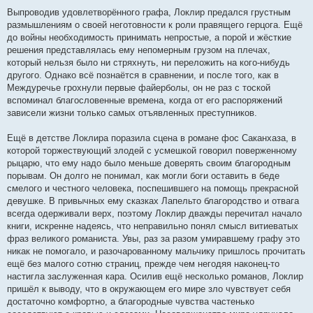
Выпроводив удовлетворённого графа, Локлир предался грустным
размышлениям о своей неготовности к роли правящего герцога. Ещё
до войны необходимость принимать непростые, а порой и жёсткие
решения представлялась ему непомерным грузом на плечах,
который нельзя было ни стряхнуть, ни переложить на кого-нибудь
другого. Однако всё познаётся в сравнении, и после того, как в
Междуречье грохнули первые файерболы, он не раз с тоской
вспоминал благословенные времена, когда от его распоряжений
зависели жизни только самых отъявленных преступников.
Ещё в детстве Локлира поразила сцена в романе фос Саканхаза, в
которой торжествующий злодей с усмешкой говорил поверженному
рыцарю, что ему надо было меньше доверять своим благородным
порывам. Он долго не понимал, как могли боги оставить в беде
смелого и честного человека, поспешившего на помощь прекрасной
девушке. В привычных ему сказках Лапельто благородство и отвага
всегда одерживали верх, поэтому Локлир дважды перечитал начало
книги, искренне надеясь, что неправильно понял смысл витиеватых
фраз великого романиста. Увы, раз за разом умиравшему графу это
никак не помогало, и разочарованному мальчику пришлось прочитать
ещё без малого сотню страниц, прежде чем негодяя наконец-то
настигла заслуженная кара. Осилив ещё несколько романов, Локлир
пришёл к выводу, что в окружающем его мире зло чувствует себя
достаточно комфортно, а благородные чувства частенько