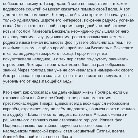
собирается покинуть Тивар, даже близко не представляя, в каком
водовороте событий он может оказаться помимо своей воли. А вот
для Бескиель намерения Локлира не были секретом. Поначалу она
только удивлялась широте его интересов, искренне радуясь успехам
сына. Однако как-то весной во время очередной частной встречи с
новым послом Ракверата Бескиель неожиданно услышала от него
похвалу своему сыну, удивившему графа хорошим знанием его
родного языка (некая вольность фос Нутвеге объяснялась тем, что
они были знакомы ещё со времён пребывания Бескиель в Ракверате
в качестве дочери тиварского посла). Герцогиня тут же
почувствовала неладное, и с тех пор стала по-другому оценивать
стремление Локлира накопить как можно больше разнообразных
знаний. Через полгода она уже не сомневалась в намерениях своего
быстро взрослеющего мальчика, но так и не смогла придумать, как
уберечь его от надвигающейся беды.
Кто знает, как сложилась бы дальнейшая жизнь Локлира, если бы
готовившийся к войне фос Скифест не решил вмешаться в
престолонаследие Тивара. Дивиск всегда восхищался небрисским
королём, стремился ему во всём подражать, но именно это и решило
его судьбу – Шинат не хотел видеть на троне в Ансисе смелого и
решительного старшего сына стареющего герцога. Иливат фос
Подельван выполнил тайное поручение своего короля, и
наследником тиварской короны стал бесцветный Сатпай, всегда
бывший бледной тенью своего брата.