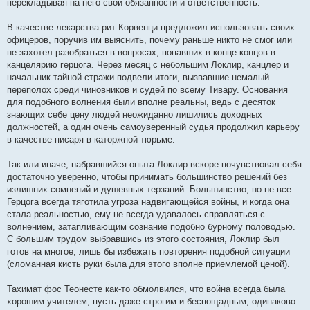
перекладывая на него свои обязанности и ответственность.
В качестве лекарства рит Корвенци предложил использовать своих
офицеров, поручив им выяснить, почему раньше никто не смог или
не захотел разобраться в вопросах, попавших в конце концов в
канцелярию герцога. Через месяц с небольшим Локлир, канцлер и
начальник тайной стражи подвели итоги, вызвавшие немалый
переполох среди чиновников и судей по всему Тивару. Основания
для подобного волнения были вполне реальны, ведь с десяток
знающих себе цену людей неожиданно лишились доходных
должностей, а один очень самоуверенный судья продолжил карьеру
в качестве писаря в каторжной тюрьме.
Так или иначе, набравшийся опыта Локлир вскоре почувствовал себя
достаточно уверенно, чтобы принимать большинство решений без
излишних сомнений и душевных терзаний. Большинство, но не все.
Герцога всегда тяготила угроза надвигающейся войны, и когда она
стала реальностью, ему не всегда удавалось справляться с
волнением, затапливающим сознание подобно бурному половодью.
С большим трудом выбравшись из этого состояния, Локлир был
готов на многое, лишь бы избежать повторения подобной ситуации
(сломанная кисть руки была для этого вполне приемлемой ценой).
Тахимат фос Теонесте как-то обмолвился, что война всегда была
хорошим учителем, пусть даже строгим и беспощадным, одинаково