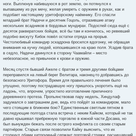
ноги. Выплюнув набившуюся в рот землю, он потянулся к
выпавшему из рук мечу, желая умереть с оружием в руках, как и
подобает настоящему уритофорскому наёмнику. Его спасли
младший брат Надечи и десятник Гоцоль, отразившие атаку
нескольких всадников в бордовых мундирах. Подоспей сюда ещё с
десяток раквератских бойцов, всё бы там и кончилось, но ревевший
подобно вискуту Кибок повёл остатки отряда на прорыв.
Честолюбивый командир эскадрона бросился вдогонку, не обращая
внимания на кучку людей, копошившихся на краю поля. Усадив брата
в седло, Надечи двинулся в сторону Чаамайли – место
небезопасное, но привычное к крови и оружию.
Месяц спустя бывший Ажеле с братом и тремя другими бойцами
переправился на левый берег Велитара, наконец-то добравшись до
безопасного Уритофора. Время для правильного лечения было
упущено, поэтому пострадавшую ногу пришлось укоротить ещё на
ладонь, что, впрочем, упростило изготовление приличного
деревянного протеза. Пропьянствовав пару недель, Хиндулаф
задумался о завтрашнем дне, ведь кто пойдёт за командиром, мало
чего стоящим в ближнем бою? Единственным светлым пятном в
последующие полгода стала встреча с неким Кайком, который не так
давно крышевал прибрежную торговлю в южной части Досама, но
был вынужден бежать после острого конфликта со своим старым
партнёром. Старые связи позволили Кайку выяснить, что их
столкнул лбами хитроумный сержант портовой стражи, расчищавший