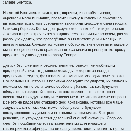
западе Бонтоса.
На детей Бескиель в замке, как, впрочем, и во всём Тиваре,
обращали мало внимания, поэтому никому в голову не приходило
интересоваться столь усердными занятиями младшего сына герцога.
Сам Свербор фос Контанден, разумеется, знал, об этом увлечении
Локлира и при встрече часто задавал ему различные вопросы, раз за
разом убеждаясь, что проведённые в библиотеке дни и месяцы не
пропали даром. Слушая толковые и обстоятельные ответы младшего
сына, герцог невольно сравнивал его со своим первенцем, которому
предстояло унаследовать корону Тивара.
Дивиск был смелым и решительным человеком, не любившим
придворный этикет и длинные доклады, которым он всегда
предпочитал седло, фехтование и компанию молодых аристократов.
Его познания в истории и политике соседних государств, их планов и
возможностей не отличались особой глубиной, так как будущий
обладатель тиварской короны не сомневался, что возле трона
обязательно найдутся люди, способные ответить на любые вопросы.
Всё это не радовало старшего фос Контандена, который всё чаще
задумывался о том, чем может обернуться в будущем
самоуверенность Дивиска и его привычка принимать быстрые
решения, не утруждая себя детальной оценкой ситуации. Свербор
счёл бы подобные качества приемлемыми для младшего
кавалерийского офицера, но его сыну предстояло управлять целой