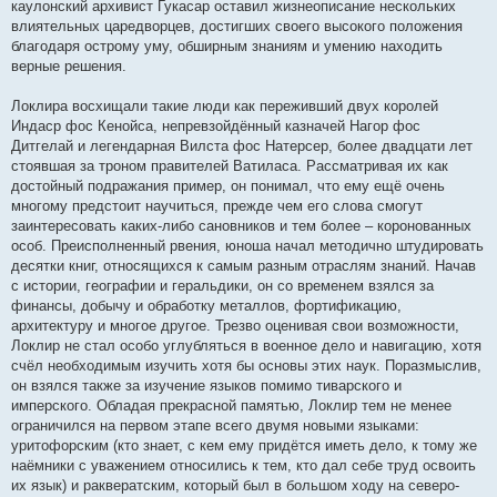
каулонский архивист Гукасар оставил жизнеописание нескольких
влиятельных царедворцев, достигших своего высокого положения
благодаря острому уму, обширным знаниям и умению находить
верные решения.
Локлира восхищали такие люди как переживший двух королей
Индаср фос Кенойса, непревзойдённый казначей Нагор фос
Дитгелай и легендарная Вилста фос Натерсер, более двадцати лет
стоявшая за троном правителей Ватиласа. Рассматривая их как
достойный подражания пример, он понимал, что ему ещё очень
многому предстоит научиться, прежде чем его слова смогут
заинтересовать каких-либо сановников и тем более – коронованных
особ. Преисполненный рвения, юноша начал методично штудировать
десятки книг, относящихся к самым разным отраслям знаний. Начав
с истории, географии и геральдики, он со временем взялся за
финансы, добычу и обработку металлов, фортификацию,
архитектуру и многое другое. Трезво оценивая свои возможности,
Локлир не стал особо углубляться в военное дело и навигацию, хотя
счёл необходимым изучить хотя бы основы этих наук. Поразмыслив,
он взялся также за изучение языков помимо тиварского и
имперского. Обладая прекрасной памятью, Локлир тем не менее
ограничился на первом этапе всего двумя новыми языками:
уритофорским (кто знает, с кем ему придётся иметь дело, к тому же
наёмники с уважением относились к тем, кто дал себе труд освоить
их язык) и раквератским, который был в большом ходу на северо-