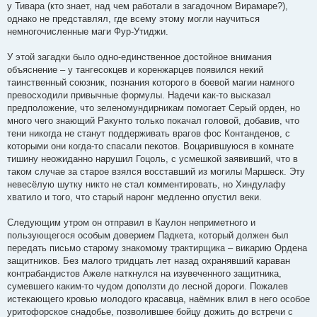
у Тивара (кто знает, над чем работали в загадочном Вирамаре?),
однако не представлял, где всему этому могли научиться
немногочисленные маги Фур-Утиджи.
У этой загадки было одно-единственное достойное внимания
объяснение – у тангесокцев и коренжарцев появился некий
таинственный союзник, познания которого в боевой магии намного
превосходили привычные формулы. Надечи как-то высказал
предположение, что зеленомундирникам помогает Серый орден, но
много чего знающий Ракунто только покачал головой, добавив, что
тени никогда не станут поддерживать врагов фос Контанденов, с
которыми они когда-то спасали пекотов. Воцарившуюся в комнате
тишину неожиданно нарушил Гоцоль, с усмешкой заявивший, что в
таком случае за старое взялся восставший из могилы Маршеск. Эту
невесёлую шутку никто не стал комментировать, но Хиндулафу
хватило и того, что старый наронг медленно опустил веки.
Следующим утром он отправил в Каулон неприметного и
пользующегося особым доверием Падкета, который должен был
передать письмо старому знакомому трактирщика – викарию Ордена
защитников. Без малого тридцать лет назад охранявший караван
контрабандистов Ажеле наткнулся на изувеченного защитника,
сумевшего каким-то чудом доползти до лесной дороги. Пожалев
истекающего кровью молодого красавца, наёмник влил в него особое
уритофорское снадобье, позволившее бойцу дожить до встречи с