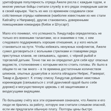
уритофорцев популярность отряда Ажеле росла с каждым годом, и
многие умелые бойцы считали службу в его рядах очередным шагом
в своей карьере. Часть из них со временем создавали свои
собственные отряды наёмников (наиболее известными из них стали
Кабгайту и Направер), другие становились доверенными
помощниками командира (Кибок и Штусарт).
Мало кто понимал, что успешность Хиндулафа определялась не
только его военными талантами, но и знаниями о том, с кем
следовало поддерживать хорошие отношения, а у кого нельзя
становиться на пути. Чтобы избежать ненужных конфликтов, Ажеле
сумел договориться с вольными стрелками и главарями ряда
преступных кланов, не связываясь, однако, с чёрной рыбой и
торговлей детьми. Точно так же он определил для себя круг опасных
ведомств, столкновение с которыми могло стоить головы. Их было в
общем-то не так много – в те времена достаточным количеством
шпионов, опытных душегубов и золота обладали Небрис, Ракверат,
Тивар и Дьярност. К этому списку Хиндулав добавил неистовых
коренжарцев (связываться с этой драчливой ордой было себе
дороже) и могущественную церковь с её защитниками и
вездесущими видящими.
По большому счёту все эти ограничения означали, что Ажеле и его
люди не брались за работу, которую они считали слишком опасной,
если им предлагали обычную плату. Полторы цены быстро