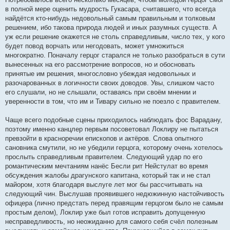
в полной мере оценить мудрость Гукасара, считавшего, что всегда
найдётся кто-нибудь недовольный самым правильным и толковым
решением, ибо такова природа людей и иных разумных существ. А
уж если решение окажется не столь справедливым, число тех, у кого
будет повод ворчать или негодовать, может умножиться
многократно. Поначалу герцог старался не только разобраться в сути
вынесенных на его рассмотрение вопросов, но и обосновать
принятые им решения, многословно убеждая недовольных и
разочарованных в логичности своих доводов. Увы, слишком часто
его слушали, но не слышали, оставаясь при своём мнении и
уверенности в том, что им и Тивару сильно не поезло с правителем.
Чаще всего подобные сцены приходилось наблюдать фос Варадану,
поэтому именно канцлер первым посоветовал Локлиру не пытаться
превзойти в красноречии епископов и актёров. Слова опытного
сановника смутили, но не убедили герцога, которому очень хотелось
прослыть справедливым правителем. Следующий удар по его
романтическим мечтаниям нанёс Бесли рит Нейстулат во время
обсуждения жалобы драгунского капитана, который так и не стал
майором, хотя благодаря выслуге лет мог бы рассчитывать на
следующий чин. Выслушав проявившего недюжинную настойчивость
офицера (лично предстать перед правящим герцогом было не самым
простым делом), Локлир уже был готов исправить допущенную
несправедливость, но неожиданно для самого себя счёл полезным