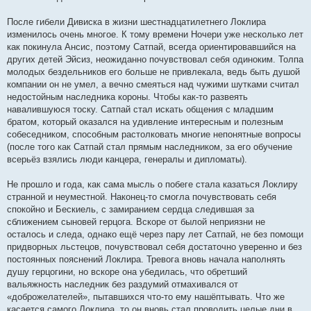
После гибели Дивиска в жизни шестнадцатилетнего Локлира
изменилось очень многое. К тому времени Ночери уже несколько лет
как покинула Ансис, поэтому Сатпай, всегда ориентировавшийся на
других детей Эйсиз, неожиданно почувствовал себя одиноким. Толпа
молодых бездельников его больше не привлекала, ведь быть душой
компании он не умел, а вечно смеяться над чужими шутками считал
недостойным наследника короны. Чтобы как-то развеять
навалившуюся тоску. Сатпай стал искать общения с младшим
братом, который оказался на удивление интересным и полезным
собеседником, способным растолковать многие непонятные вопросы
(после того как Сатпай стал прямым наследником, за его обучение
всерьёз взялись люди канцера, генералы и дипломаты).
Не прошло и года, как сама мысль о побеге стала казаться Локлиру
странной и неуместной. Наконец-то смогла почувствовать себя
спокойно и Бескиель, с замиранием сердца следившая за
сближением сыновей герцога. Вскоре от былой неприязни не
осталось и следа, однако ещё через пару лет Сатпай, не без помощи
придворных льстецов, почувствовал себя достаточно уверенно и без
постоянных пояснений Локлира. Тревога вновь начала наполнять
душу герцогини, но вскоре она убедилась, что обретший
вальяжность наследник без раздумий отмахивался от
«доброжелателей», пытавшихся что-то ему нашёптывать. Что же
касается самого Локлира, то он вновь стал проводить целые дни в