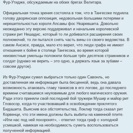
Фур-Утидже, обсуждаемым на обоих брегах Велитара.
Официальная точка зрения состояла в том, что в Тангесоке подняла
голову дворянская оппозиция, недовольная большими потерями и
нерешительностью короля Апсамы фос Нкаревшита. Довольно
неожиданно эту версию поддерживал и начальник королевской
стражи рит Нешадис, который то ли добивался расширения своих
полномочий, то ли пытался снять часть вины со своего ведомства. В
самом Ансисе, правда, мало кто верил, что люди графа не имеют
отношения к бойне в столице Тангесока, во время которой
неизвестные умельцы положили больше трёх десятков стражников и
солдат (однако не верить – это одно, а держать язык за зубами –
совсем другое).
Из Фур-Утиджи сумел выбраться только один Савонль, но
доставленная им информация была бесценной, ведь она давала
возможность атаковать главу танкисов в его логове, до последнего
времени считавшемся неуязвимым для любого магического оружия.
Ради этого приняли свой последний бой тружери Мушир и майор рит
Гловосор, когда-то участвовавший в освобождении проклятого
Бидашита. Выяснив все обстоятельства, Локлир тогда сказал рит
Корвенци, что эти имена должны быть выбиты на каменной плите.
«Или нас под ней похоронят», - ответил тогда граф с холодной
усмешкой, намекая на необходимость суметь воспользоваться
полученной информацией.