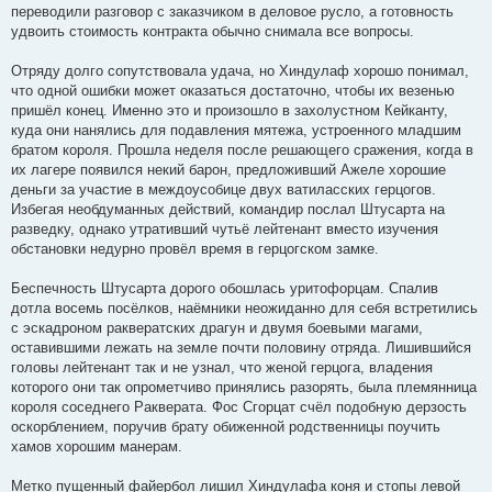
переводили разговор с заказчиком в деловое русло, а готовность
удвоить стоимость контракта обычно снимала все вопросы.
Отряду долго сопутствовала удача, но Хиндулаф хорошо понимал,
что одной ошибки может оказаться достаточно, чтобы их везенью
пришёл конец. Именно это и произошло в захолустном Кейканту,
куда они нанялись для подавления мятежа, устроенного младшим
братом короля. Прошла неделя после решающего сражения, когда в
их лагере появился некий барон, предложивший Ажеле хорошие
деньги за участие в междоусобице двух ватиласских герцогов.
Избегая необдуманных действий, командир послал Штусарта на
разведку, однако утративший чутьё лейтенант вместо изучения
обстановки недурно провёл время в герцогском замке.
Беспечность Штусарта дорого обошлась уритофорцам. Спалив
дотла восемь посёлков, наёмники неожиданно для себя встретились
с эскадроном раквератских драгун и двумя боевыми магами,
оставившими лежать на земле почти половину отряда. Лишившийся
головы лейтенант так и не узнал, что женой герцога, владения
которого они так опрометчиво принялись разорять, была племянница
короля соседнего Ракверата. Фос Сгорцат счёл подобную дерзость
оскорблением, поручив брату обиженной родственницы поучить
хамов хорошим манерам.
Метко пущенный файербол лишил Хиндулафа коня и стопы левой