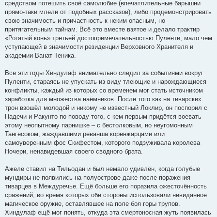
средством потешить своё самолюбие (впечатлительные барышни
прямо-таки млели от подобных рассказов), либо продемонстрировать
свою значимость и причастность к неким опасным, но
притягательным тайнам. Всё это вместе взятое и делало трактир
«Рогатый конь» третьей достопримечательностью Пуленти, мало чем
уступающей в значимости резиденции Верховного Хранителя и
академии Ванат Теника.
Все эти годы Хиндулаф внимательно следил за событиями вокруг
Пуленти, стараясь не упускать из виду тлеющие и нарождающиеся
конфликты, каждый из которых со временем мог стать источником
заработка для множества наёмников. После того как на тиварских
трон взошёл молодой и никому не известный Локлир, он поспорил с
Надечи и Ракунто по поводу того, с кем первым придётся воевать
этому неопытному парнишке – с бестолковым, но неугомонным
Тангесоком, жаждавшими реванша коренжарцами или
самоуверенным фос Скифестом, которого подзуживала королева
Ночери, ненавидевшая своего сводного брата.
Ажеле ставил на Тильодан и был немало удивлён, когда голубые
мундиры не появились на полуострове даже после поражения
тиварцев в Междуречье. Ещё больше его поразила ожесточённость
сражений, во время которых обе стороны использовали невиданное
магическое оружие, оставлявшее на поле боя горы трупов.
Хиндулаф ещё мог понять, откуда эта смертоносная жуть появилась