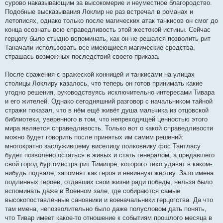
сурово наказывающим за высокомерие и неуместное благородство.
Подобные высказывания Локлир не раз встречал в романах и
летописях, однако только после магических атак танкисов он смог до
конца осознать всю справедливость этой жестокой истины. Сейчас
герцогу было стыдно вспоминать, как он не решался позволить рит
Таначали использовать все имеющиеся магические средства,
страшась возможных последствий своего приказа.
После сражения с вражеской конницей и танкисами на улицах
столицы Локлиру казалось, что теперь он готов принимать какие
угодно решения, руководствуясь исключительно интересами Тивара
и его жителей. Однако сегодняшний разговор с начальником тайной
стражи показал, что в нём ещё живёт душа мальчика из отцовской
библиотеки, уверенного в том, что непреходящей ценностью этого
мира является справедливость. Только вот о какой справедливости
можно будет говорить после принятых им самим решений:
многократно заслужившему виселицу полковнику фос Тантласу
будет позволено остаться в живых и стать генералом, а предавшего
свой город бургомистра рит Тимипре, которого тихо удавят в каком-
нибудь подвале, запомнят как героя и невинную жертву. Зато имена
подлинных героев, отдавших свои жизни ради победы, нельзя было
вспоминать даже в Военном зале, где собираются самые
высокопоставленные сановники и военачальники герцогства. Да что
там имена, непозволительно было даже полусловом дать понять,
что Тивар имеет какое-то отношение к событиям прошлого месяца в