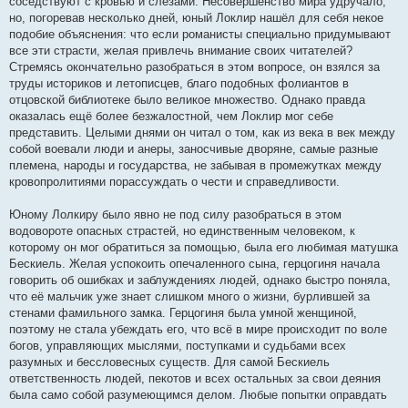
соседствуют с кровью и слезами. Несовершенство мира удручало,
но, погоревав несколько дней, юный Локлир нашёл для себя некое
подобие объяснения: что если романисты специально придумывают
все эти страсти, желая привлечь внимание своих читателей?
Стремясь окончательно разобраться в этом вопросе, он взялся за
труды историков и летописцев, благо подобных фолиантов в
отцовской библиотеке было великое множество. Однако правда
оказалась ещё более безжалостной, чем Локлир мог себе
представить. Целыми днями он читал о том, как из века в век между
собой воевали люди и анеры, заносчивые дворяне, самые разные
племена, народы и государства, не забывая в промежутках между
кровопролитиями порассуждать о чести и справедливости.
Юному Лолкиру было явно не под силу разобраться в этом
водовороте опасных страстей, но единственным человеком, к
которому он мог обратиться за помощью, была его любимая матушка
Бескиель. Желая успокоить опечаленного сына, герцогиня начала
говорить об ошибках и заблуждениях людей, однако быстро поняла,
что её мальчик уже знает слишком много о жизни, бурлившей за
стенами фамильного замка. Герцогиня была умной женщиной,
поэтому не стала убеждать его, что всё в мире происходит по воле
богов, управляющих мыслями, поступками и судьбами всех
разумных и бессловесных существ. Для самой Бескиель
ответственность людей, пекотов и всех остальных за свои деяния
была само собой разумеющимся делом. Любые попытки оправдать