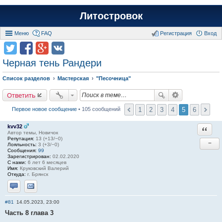
Литостровок
Меню
FAQ
Регистрация
Вход
Черная тень Рандери
Список разделов
Мастерская
"Песочница"
Ответить
1
2
3
4
5
6
Первое новое сообщение
• 105 сообщений
kvv32
Ответи
Автор темы, Новичок
Репутация:
13 (+13/−0)
−
Лояльность:
3 (+3/−0)
Сообщения:
99
Зарегистрирован:
02.02.2020
С нами:
6 лет 6 месяцев
Имя:
Круковский Валерий
Откуда:
г. Брянск
Отправить личное сообщение
Отправить email
#81
14.05.2023, 23:00
Часть 8 глава 3