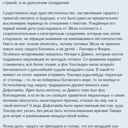
страной, а не драгунским эскадроном.
Существовало ещё одно обстоятельство, заставлявшее герцога с
тревогой смотреть в будущее, и это было даже не презрительное
высокомерие первенца по отношению к пекотам. Рождённые его
первой женой дети унаследовали от Эйсиз склонность к
скоропалительным и категоричным суждениям, которым они затем
следовали, не обращая внимания на изменившиеся обстоятельства.
Никто не мог толком объяснить, почему потомки Эйсиз не приняли
новую жену герцога Бескиель и её детей – Локлира и Фиорис.
Особенно нетерпимыми оказались Ночери и Дивиск, которым охотно
подражали окружавшие их молодые лотвиги. Со временем издёвки
становились всё более злыми, и фос Контанден начал всерьёз
беспокоиться о дальнейшей судьбе младшего сына. В какой-то
момент он хотел заранее отправить Локлира куда-нибудь подальше
от столицы – то ли на побережье Батакского моря, то ли вообще в
Астельбажор под защиту традиционно дружественного хана
Дофатамбы. Идея была неплоха, но Дивиск тоже был фос
Контанденом, и если бы он сообщил правителю меднолицых о свеем
желании заполучить ненаглядного братика, отказал бы ему хан в
такой мелочи? А ведь Дофатамба была единственным местом, куда
Локлир мог уехать без риска быть использованным врагами Тивара
для интриг и развязывания междоусобной войны.
Ясное дело, герцогу не приходило в голову, что его младший сын