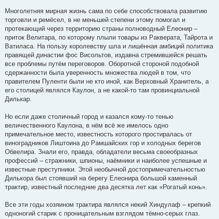
Многолетняя мирная жизнь сама по себе способствовала развитию
торговли и ремёсел, в не меньшей степени этому помогал и
протекающий через территорию страны полноводный Елеонир –
приток Велитара, по которому плыли товары из Ракверата, Тайрота и
Ватиласа. На пользу королевству шла и лишённая амбиций политика
правящей династии фос Висольтов, издавна стремившейся решать
все проблемы путём переговоров. Оборотной стороной подобной
сдержанности была уверенность множества людей в том, что
правителем Пуленти были не кто иной, как Верховный Хранитель, а
его столицей являлся Каулон, а не какой-то там провинциальной
Дилькар.
Но если даже столичный город и казался кому-то тенью
величественного Каулона, в нём всё же имелось одно
примечательное место, известность которого простиралась от
виноградников Лиштоина до Рамшайских гор и холодных берегов
Обвелира. Знали его, правда, обладатели весьма своеобразных
профессий – стражники, шпионы, наёмники и наиболее успешные и
известные преступники. Этой необычной достопримечательностью
Дилькора был стоявший на берегу Елеонира большой каменный
трактир, известный последние два десятка лет как «Рогатый конь».
Все эти годы хозяином трактира являлся некий Хиндулаф – крепкий
одноногий старик с проницательным взглядом тёмно-серых глаз.