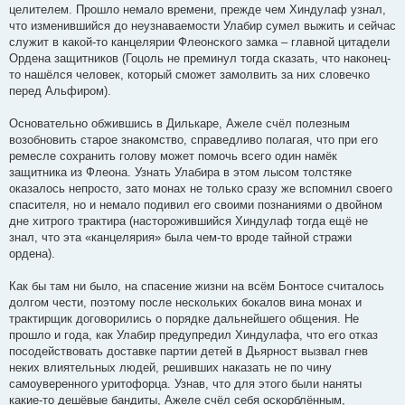
целителем. Прошло немало времени, прежде чем Хиндулаф узнал,
что изменившийся до неузнаваемости Улабир сумел выжить и сейчас
служит в какой-то канцелярии Флеонского замка – главной цитадели
Ордена защитников (Гоцоль не преминул тогда сказать, что наконец-
то нашёлся человек, который сможет замолвить за них словечко
перед Альфиром).
Основательно обжившись в Дилькаре, Ажеле счёл полезным
возобновить старое знакомство, справедливо полагая, что при его
ремесле сохранить голову может помочь всего один намёк
защитника из Флеона. Узнать Улабира в этом лысом толстяке
оказалось непросто, зато монах не только сразу же вспомнил своего
спасителя, но и немало подивил его своими познаниями о двойном
дне хитрого трактира (насторожившийся Хиндулаф тогда ещё не
знал, что эта «канцелярия» была чем-то вроде тайной стражи
ордена).
Как бы там ни было, на спасение жизни на всём Бонтосе считалось
долгом чести, поэтому после нескольких бокалов вина монах и
трактирщик договорились о порядке дальнейшего общения. Не
прошло и года, как Улабир предупредил Хиндулафа, что его отказ
посодействовать доставке партии детей в Дьярност вызвал гнев
неких влиятельных людей, решивших наказать не по чину
самоуверенного уритофорца. Узнав, что для этого были наняты
какие-то дешёвые бандиты, Ажеле счёл себя оскорблённым,