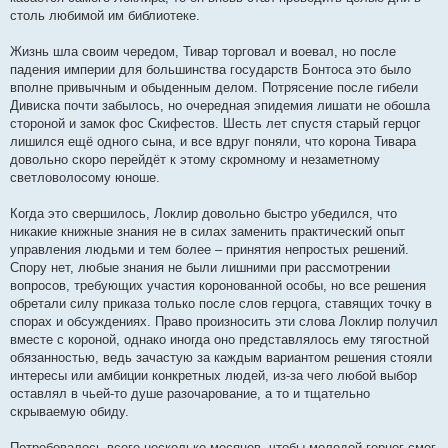
столь любимой им библиотеке.
Жизнь шла своим чередом, Тивар торговал и воевал, но после
падения империи для большинства государств Бонтоса это было
вполне привычным и обыденным делом. Потрясение после гибели
Дивиска почти забылось, но очередная эпидемия лишати не обошла
стороной и замок фос Скифестов. Шесть лет спустя старый герцог
лишился ещё одного сына, и все вдруг поняли, что корона Тивара
довольно скоро перейдёт к этому скромному и незаметному
светловолосому юноше.
Когда это свершилось, Локлир довольно быстро убедился, что
никакие книжные знания не в силах заменить практический опыт
управления людьми и тем более – принятия непростых решений.
Спору нет, любые знания не были лишними при рассмотрении
вопросов, требующих участия коронованной особы, но все решения
обретали силу приказа только после слов герцога, ставящих точку в
спорах и обсуждениях. Право произносить эти слова Локлир получил
вместе с короной, однако иногда оно представлялось ему тягостной
обязанностью, ведь зачастую за каждым вариантом решения стояли
интересы или амбиции конкретных людей, из-за чего любой выбор
оставлял в чьей-то душе разочарование, а то и тщательно
скрываемую обиду.
Потребовалось всего несколько месяцев, чтобы молодой герцог смог