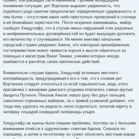
громил, контрабандистов и наёмников. Проявив незаурядное
понимание ситуации, рит Вортанон выразил уверенность, что
подобного рода занятие предполагает определённую сдержанность и
тем более – отсутствие каких-либо преступных проявлений в столице
и её ближайших окрестностях. Почти искренне извинившись, майор
сообщил Хиндулафу, что в случае явных нарушений этих разумных
и необременительных договорённостей он будет вынужден доложить
его величеству о случившемся. Не менее вежливо начальник
городской стражи уведомил Ажеле, что повторное пренебрежение
гостеприимством может привести короля к мысли обратиться за
помощью к магистрам Ванат Теники, ученики которых иногда
ошибаются в расчётах своих магических действий.
Внимательно слушая барона, Хиндулаф вспомнил местного
контрабандиста, предупредившего его о том, что к словам рит
Вортанона следует относиться со всей серьёзностью, ведь этого
красавчика с манерами дамского угодника опасались самые крутые
бандиты Пуленти. Показав Ажеле левую руку без двух пальцев,
самолично отрезанных майором, он с кривой усмешкой добавил, что
тогда ему удалось на редкость легко отделаться, оплатив карету и
четвёрку лошадей очередной любовницы упыря.
Хиндулафу не нужны были лишние проблемы, поэтому он с большим
вниманием отнёсся к «дружеским» советам барона. Сначала по-
хорошему, а затем и по-плохому он сумел объяснить местным ворам