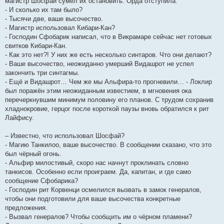
магистр Шосфай сумел их остановить. Орда отступила.
- И сколько их там было?
- Тысячи две, ваше высочество.
- Магистр использовал Кибари-Кан?
- Господин Сфобарик написал, что в Викрамаре сейчас нет готовых
свитков Кибари-Кан.
- Как это нет?! У них же есть несколько синтаров. Что они делают?
- Ваше высочество, неожиданно умерший Видашрот не успел
закончить три синтагмы.
- Ещё и Видашрот… Чем же мы Альфира-то прогневили… - Локлир
был поражён этим неожиданным известием, в мгновения ока
перечеркнувшим минимум половину его планов. С трудом сохранив
хладнокровие, герцог после короткой паузы вновь обратился к рит
Лайфису.
– Известно, что использовал Шосфай?
- Магию Танкилоо, ваше высочество. В сообщении сказано, что это
был чёрный огонь.
- Альфир милостивый, скоро нас начнут проклинать словно
танкисов. Особенно если проиграем. Да, капитан, и где само
сообщение Сфобарика?
- Господин рит Корвенци осмелился вызвать в замок генералов,
чтобы они подготовили для ваше высочества конкретные
предложения.
- Вызвал генералов? Чтобы сообщить им о чёрном пламени?