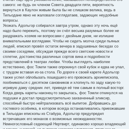
самого: не будь он членом Совета двадцати пяти, вероятность
вернуться в Каулон живым была бы не слишком велика, ведь в
Тильодане явно не жаловали соглядатаев, задающих неудобные
вопросы.
Уезжать Адольгор собирался завтра утром, однако эту ночь ещё
надо было пережить, поэтому он счёл весьма разумных более не
раздражать хозяев ни вопросами с двойным дном, ни излишне
внимательными взглядами. Чтобы не сидеть молча среди пьяных
людей, епископ провёл остаток вечера в задушевных беседах со
своими соседями, обсуждая прежде всего светские новости и
сплетни, достоинства различных сортов вина и подробности
представлений в театрах любви. Чтобы выглядеть наиболее
естественно, фос Томли также опрокинул свой кубок и едва не упал,
с трудом вставая из-за стола. По дороге к своей карете Адольгор
также успел облобызать пошедшего его провожать архиепископа,
пообниматься с десятком сановников и хлопнуть по заду какую-то
игривую даму средних лет, приведя её тем самым в полный восторг.
Когда дверь кареты наконец-то закрылась, фос Томли откинулся на
подушки и достал предусмотрительно захваченный эликсир,
способный быстро нейтрализовать всё выпитое. Добравшись до
гостевого особняка, в котором всегда останавливались приезжавшие
в Тильодан епископы из Стабура, Адольгор предупредил
встречавших его монахов о возможных неожиданностях.
Немногословный седеющий Нертвирт, одинаково хорошо владеющий