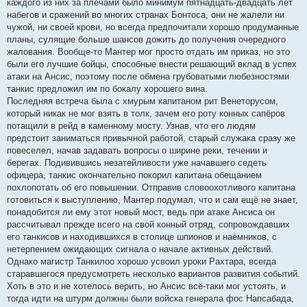
каждого из них за плечами было минимум пятнадцать-двадцать лет
набегов и сражений во многих странах Бонтоса, они не жалели ни
чужой, ни своей крови, но всегда предпочитали хорошо продуманные
планы, сулящие больше шансов дожить до получения очередного
жалования. Вообще-то Мантер мог просто отдать им приказ, но это
были его лучшие бойцы, способные внести решающий вклад в успех
атаки на Ансис, поэтому после обмена грубоватыми любезностями
танкис предложил им по бокалу хорошего вина.
Последняя встреча была с хмурым капитаном рит Венеторусом,
который никак не мог взять в толк, зачем его роту конных сапёров
потащили в рейд в каменному мосту. Узнав, что его людям
предстоит заниматься привычной работой, старый служака сразу же
повеселел, начав задавать вопросы о ширине реки, течении и
берегах. Подивившись незатейливости уже начавшего седеть
офицера, танкис окончательно покорил капитана обещанием
похлопотать об его повышении. Отправив словоохотливого капитана
готовиться к выступлению, Мантер подумал, что и сам ещё не знает,
понадобится ли ему этот новый мост, ведь при атаке Ансиса он
рассчитывал прежде всего на свой конный отряд, сопровождавших
его танкисов и находившихся в столице шпионов и наёмников, с
нетерпением ожидающих сигнала о начале активных действий.
Однако магистр Танкилоо хорошо усвоил уроки Рахтара, всегда
старавшегося предусмотреть несколько вариантов развития событий.
Хоть в это и не хотелось верить, но Ансис всё-таки мог устоять, и
тогда идти на штурм должны были войска генерала фос Напсабада,