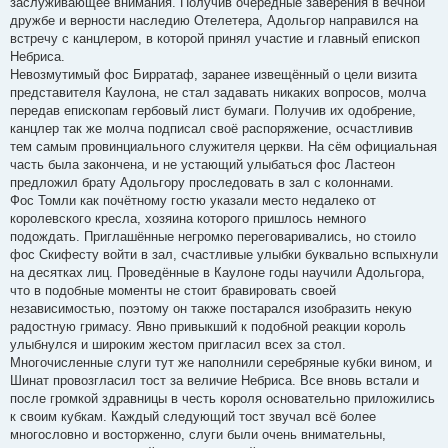
заслуживающее внимания. Получив очередные заверения в вечной
дружбе и верности наследию Отелетера, Адольгор направился на
встречу с канцлером, в которой принял участие и главный епископ
Небриса.
Невозмутимый фос Бирратаф, заранее извещённый о цели визита
представителя Каулона, не стал задавать никаких вопросов, молча
передав епископам гербовый лист бумаги. Получив их одобрение,
канцлер так же молча подписал своё распоряжение, осчастливив
тем самым провинциального служителя церкви. На сём официальная
часть была закончена, и не устающий улыбаться фос Ластеон
предложил брату Адольгору проследовать в зал с колоннами.
Фос Томли как почётному гостю указали место недалеко от
королевского кресла, хозяина которого пришлось немного
подождать. Приглашённые негромко переговаривались, но стоило
фос Скифесту войти в зал, счастливые улыбки буквально вспыхнули
на десятках лиц. Проведённые в Каулоне годы научили Адольгора,
что в подобные моменты не стоит бравировать своей
независимостью, поэтому он также постарался изобразить некую
радостную гримасу. Явно привыкший к подобной реакции король
улыбнулся и широким жестом пригласил всех за стол.
Многочисленные слуги тут же наполнили серебряные кубки вином, и
Шинат провозгласил тост за величие Небриса. Все вновь встали и
после громкой здравницы в честь короля основательно приложились
к своим кубкам. Каждый следующий тост звучал всё более
многословно и восторженно, слуги были очень внимательны,