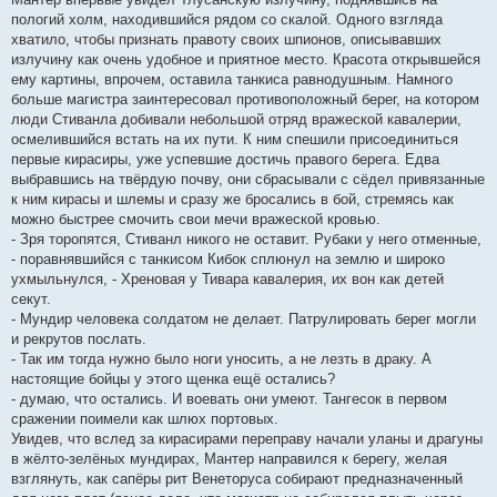
пологий холм, находившийся рядом со скалой. Одного взгляда
хватило, чтобы признать правоту своих шпионов, описывавших
излучину как очень удобное и приятное место. Красота открывшейся
ему картины, впрочем, оставила танкиса равнодушным. Намного
больше магистра заинтересовал противоположный берег, на котором
люди Стиванла добивали небольшой отряд вражеской кавалерии,
осмелившийся встать на их пути. К ним спешили присоединиться
первые кирасиры, уже успевшие достичь правого берега. Едва
выбравшись на твёрдую почву, они сбрасывали с сёдел привязанные
к ним кирасы и шлемы и сразу же бросались в бой, стремясь как
можно быстрее смочить свои мечи вражеской кровью.
- Зря торопятся, Стиванл никого не оставит. Рубаки у него отменные,
- поравнявшийся с танкисом Кибок сплюнул на землю и широко
ухмыльнулся, - Хреновая у Тивара кавалерия, их вон как детей
секут.
- Мундир человека солдатом не делает. Патрулировать берег могли
и рекрутов послать.
- Так им тогда нужно было ноги уносить, а не лезть в драку. А
настоящие бойцы у этого щенка ещё остались?
- думаю, что остались. И воевать они умеют. Тангесок в первом
сражении поимели как шлюх портовых.
Увидев, что вслед за кирасирами переправу начали уланы и драгуны
в жёлто-зелёных мундирах, Мантер направился к берегу, желая
взглянуть, как сапёры рит Венеторуса собирают предназначенный