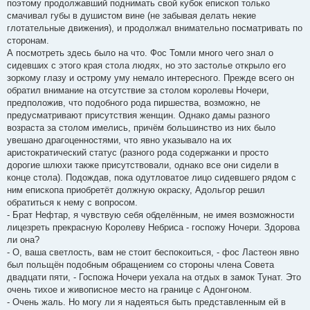
поэтому продолжавший поднимать свой кубок епископ только
смачивал губы в душистом вине (не забывая делать некие
глотательные движения), и продолжал внимательно посматривать по
сторонам.
А посмотреть здесь было на что. Фос Томли много чего знал о
сидевших с этого края стола людях, но это застолье открыло его
зоркому глазу и острому уму немало интересного. Прежде всего он
обратил внимание на отсутствие за столом королевы Ночери,
предположив, что подобного рода пиршества, возможно, не
предусматривают присутствия женщин. Однако дамы разного
возраста за столом имелись, причём большинство из них было
увешано драгоценностями, что явно указывало на их
аристократический статус (разного рода содержанки и просто
дорогие шлюхи также присутствовали, однако все они сидели в
конце стола). Подождав, пока одутловатое лицо сидевшего рядом с
ним епископа приобретёт должную окраску, Адольгор решил
обратиться к нему с вопросом.
- Брат Нефтар, я чувствую себя обделённым, не имея возможности
лицезреть прекрасную Королеву Небриса - госпожу Ночери. Здорова
ли она?
- О, ваша светлость, вам не стоит беспокоиться, - фос Ластеон явно
был польщён подобным обращением со стороны члена Совета
двадцати пяти, - Госпожа Ночери уехала на отдых в замок Тунат. Это
очень тихое и живописное место на границе с Адонгоном.
- Очень жаль. Но могу ли я надеяться быть представленным ей в