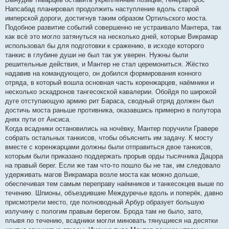
Напсабад планировал продолжить наступление вдоль старой
имперской дороги, достигнув таким образом Ортильского моста.
Подобное развитие событий совершенно не устраивало Мантера, так
как всё это могло затянуться на несколько дней, которые Викрамар
использовал бы для подготовки к сражению, в исходе которого
танкис в глубине души не был так уж уверен. Нужны были
решительные действия, и Мантер не стал церемониться. Жёстко
надавив на командующего, он добился формирования конного
отряда, в который вошла основная часть коренжарцев, наёмники и
несколько эскадронов тангесокской кавалерии. Обойдя по широкой
дуге отступающую армию рит Бараса, сводный отряд должен был
достичь моста раньше противника, оказавшись примерно в полутора
днях пути от Ансиса.
Когда всадники остановились на ночёвку, Мантер поручили Гравере
собрать остальных танкисов, чтобы объяснить им задачу. К мосту
вместе с коренжарцами должны были отправиться двое танкисов,
которым были приказано поддержать прорыв орды тысячника Дацора
на правый берег. Если же там что-то пошло бы не так, им следовало
удерживать магов Викрамара возле моста как можно дольше,
обеспечивая тем самым переправу наёмников и танкесокцев выше по
течению. Шпионы, объездившие Междуречье вдоль и поперёк, давно
присмотрели место, где полноводный Арбур образует большую
излучину с пологим правым берегом. Брода там не было, зато,
плывя по течению, всадники могли миновать тянущиеся на десятки