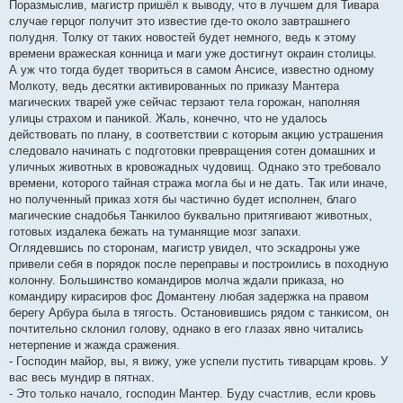
Поразмыслив, магистр пришёл к выводу, что в лучшем для Тивара
случае герцог получит это известие где-то около завтрашнего
полудня. Толку от таких новостей будет немного, ведь к этому
времени вражеская конница и маги уже достигнут окраин столицы.
А уж что тогда будет твориться в самом Ансисе, известно одному
Молкоту, ведь десятки активированных по приказу Мантера
магических тварей уже сейчас терзают тела горожан, наполняя
улицы страхом и паникой. Жаль, конечно, что не удалось
действовать по плану, в соответствии с которым акцию устрашения
следовало начинать с подготовки превращения сотен домашних и
уличных животных в кровожадных чудовищ. Однако это требовало
времени, которого тайная стража могла бы и не дать. Так или иначе,
но полученный приказ хотя бы частично будет исполнен, благо
магические снадобья Танкилоо буквально притягивают животных,
готовых издалека бежать на туманящие мозг запахи.
Оглядевшись по сторонам, магистр увидел, что эскадроны уже
привели себя в порядок после переправы и построились в походную
колонну. Большинство командиров молча ждали приказа, но
командиру кирасиров фос Домантену любая задержка на правом
берегу Арбура была в тягость. Остановившись рядом с танкисом, он
почтительно склонил голову, однако в его глазах явно читались
нетерпение и жажда сражения.
- Господин майор, вы, я вижу, уже успели пустить тиварцам кровь. У
вас весь мундир в пятнах.
- Это только начало, господин Мантер. Буду счастлив, если кровь