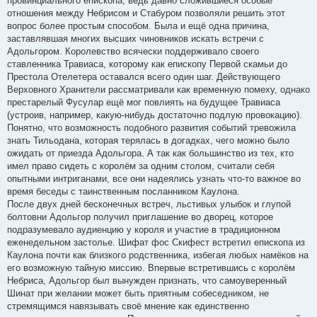
провинциального епископа, ведь давно сложившиеся особые
отношения между Небрисом и Стабуром позволяли решить этот
вопрос более простым способом. Была и ещё одна причина,
заставлявшая многих высших чиновников искать встречи с
Адольгором. Королевство всячески поддерживало своего
ставленника Травиаса, которому как епископу Первой скамьи до
Престола Отелетера оставался всего один шаг. Действующего
Верховного Хранители рассматривали как временную помеху, однако
престарелый Фусулар ещё мог повлиять на будущее Травиаса
(устроив, например, какую-нибудь достаточно подлую провокацию).
Понятно, что возможность подобного развития событий тревожила
знать Тильодана, которая терялась в догадках, чего можно было
ожидать от приезда Адольгора. А так как большинство из тех, кто
имел право сидеть с королём за одним столом, считали себя
опытными интриганами, все они надеялись узнать что-то важное во
время беседы с таинственным посланником Каулона.
После двух дней бесконечных встреч, льстивых улыбок и глупой
болтовни Адольгор получил приглашение во дворец, которое
подразумевало аудиенцию у короля и участие в традиционном
еженедельном застолье. Шифат фос Скифест встретил епископа из
Каулона почти как близкого родственника, избегая любых намёков на
его возможную тайную миссию. Впервые встретившись с королём
Небриса, Адольгор был вынужден признать, что самоуверенный
Шинат при желании может быть приятным собеседником, не
стремящимся навязывать своё мнение как единственно