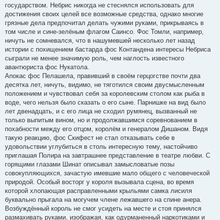
государством. Небрис никогда не стеснялся использовать для
достижения своих целей все возможные средства, однако многие
грязные дела предпочитал делать чужими руками, прикрываясь в
том числе и сине-зелёным флагом Саинсо. Фос Томли, например,
ничуть не сомневался, что в нашумевшей несколько лет назад
истории с похищением бастарда фос Контандена интересы Небриса
сыграли не менее значимую роль, чем наглость известного
авантюриста фос Нукатола.
Апокас фос Пелашела, правивший в своём герцогстве почти два
десятка лет, ничуть, видимо, не тяготился своим двусмысленным
положением и чувствовал себя за королевским столом как рыба в
воде, чего нельзя было сказать о его сыне. Парнишке на вид было
лет двенадцать, и с его лица не сходил румянец, вызванный не
только выпитым вином, но и продолжавшимся соревнованием в
похабности между его отцом, королём и генералом Дишаном. Видя
такую реакцию, фос Скифест не стал отказывать себе в
удовольствии углубиться в столь интересную тему, настойчиво
приглашая Полира на завтрашнее представление в театре любви. С
горящими глазами Шинат описывал замысловатые позы
совокупляющихся, зачастую имевшие мало общего с человеческой
природой. Особый восторг у короля вызывала сцена, во время
которой хлопающая расправленными крыльями самка лисиля
буквально прыгала на могучем члене лежавшего на спине анера.
Возбуждённый король не смог усидеть на месте и стоя принялся
размахивать руками, изображая, как одурманенный наркотиками и