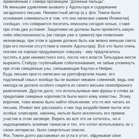
привезённым с севера прозвищем "Длинные пальцы".
Не меньшее удивление вызвало у Адольгора и содержание
загадочного письма. Неизвестный автор (а у фос Томли были
основания сомневаться в том, что оно написано самим Иливатом)
сообщал, что собирается посетить епископа сегодня ночью, ставя
при этом два условия: Защитники не должны были проявлять какую-
либо обеспокоенность (не говоря уже о тревоге) при появлении
незнакомца, при этом в здании должно быть как можно меньше света
(при его полном отсутствии в покоях Адольгора). Всё это было очень
похоже на хорошо продуманную ловушку - ему предлагалось
пустить в дом неизвестного кого, после чего власти Тильодана могли
выразить Стабуру глубочайшие соболезнования, не забыв упомянуть
при этом свящённые узы, связывающие Каулон и Небрис.
Будь письмо просто написано на уритофорском языке, его
подлинный смысл вообще бы не вызвал никаких сомнений, ведь они
никогда не делали особого секрета из своего весьма своеобразного
развлечения. Другое дело, что используемые ими фразы и слова за
пределами северных королевств были мало кому известны. Этому,
впрочем, тоже можно было найти объяснение: кто-то мог читать их
письма, Иливат мог рассказать о них под воздействием пыток или
особых эликсиров, наконец, нельзя было исключать его прямое
участие в этом заговоре. Верить во всё это не хотелось, но и
недооценивать влияние танкисов и тех, кто хотел использовать их с
своих интересах, было смертельно опасно.
Фос Томли долго расхаживал из угла в угол, обдумывая свои