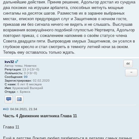
дальнейшие действия. Приняв решение, Адольгор достал из сундука
два похожих на игрушки арбалета, способных метнуть мощные
синтагмы на десяток шагов. Разместив их в заранее выбранных
местах, епископ предупредил слуг и Защитников о ночном госте,
приказав им без сигнала ничего не видеть и не слышать. Выслушав
возражения возмущённого подобной глупостью Нертвирта, Адольгор
повторил приказ, с сожалением напомнив о своём статусе члена
Совета двадцати пяти. Выпроводив хмурых Защитников, он уселся в
глубокое кресло и стал смотреть в темноту летней ночи за окном.
Теперь ему оставалось только ждать.
kvv32
Ответи
Автор темы, Новичок
Репутация:
13 (+13/−0)
−
Лояльность:
3 (+3/−0)
Сообщения:
99
Зарегистрирован:
02.02.2020
С нами:
6 лет 6 месяцев
Имя:
Круковский Валерий
Откуда:
г. Брянск
Отправить личное сообщение
Отправить email
#43
04.04.2021, 21:34
Часть 4 Движение маятника Глава 11
Глава 11
Ещё в детстве Локлир любил разбираться в деталях самых разных