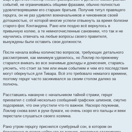
событий, не ограничиваясь общими фразами, обычно полностью
удовлетворявшими его старших братьев. Получив титул правящего
герцога, он не раз удивлял военачальников и чиновников своей
дотошностью, от которой многие успели отвыкнуть за время болезни
старого фос Контандена. Рано или поздно всё вернулось в
привычную колею, а те немногочисленные сановники, что так и не
научились отвечать на любые вопросы своего правителя,
вынуждены были оставить свои должности.
После начала войны количество вопросов, требующих детального
рассмотрения, как минимум удвоилось, но Локлир по-прежнему
старался вникать во все значимые доклады и донесения, стараясь
уяснить, что стоит за тем или иным событием и чем его последствия
могут обернуться для Тивара. Всё это требовало немалого времени,
поэтому герцог часто засиживался за своим столом далеко за
полночь.
Расставшись накануне с начальником тайной стражи, герцог
прихватил с собой несколько сообщений графских шпионов, смутно
подозревая, что они упустили что-то важное. Наскоро поужинав,
Локлир снова взял в руки бумаги, но очень скоро его пальцы и веки
перестали слушаться своего хозяина.
Рано утром герцогу приснился сумбурный сон, в котором он
безуспешно пытался найти что-то важное, постоянно сталкиваясь