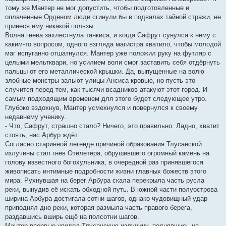
тому же Мантер не мог допустить, чтобы подготовленные и
оплаченные Орденом люди сгинули бы в подвалах тайной стражи, не
принеся ему никакой пользы.
Волна гнева захлестнула танкиса, и когда Сафрут сунулся к нему с
каким-то вопросом, одного взгляда магистра хватило, чтобы молодой
маг испуганно отшатнулся. Мантер уже положил руку на футляр с
целыми мельтквари, но усилием воли смог заставить себя отдёрнуть
пальцы от его металлической крышки. Да, выпущенные на волю
злобные монстры зальют улицы Ансиса кровью, но пусть это
случится перед тем, как тысячи всадников атакуют этот город. И
самым подходящим временем для этого будет следующее утро.
Глубоко вздохнув, Мантер усмехнулся и повернулся к своему
недавнему ученику.
- Что, Сафрут, страшно стало? Ничего, это правильно. Ладно, хватит
стоять, нас Арбур ждёт.
Согласно старинной легенде причиной образования Тлусанской
излучины стал гнев Отелетера, обрушившего огромный камень на
голову известного богохульника, в очередной раз принявшегося
живописать интимные подробности жизни главных божеств этого
мира. Рухнувшая на берег Арбура скала перекрыла часть русла
реки, вынудив её искать обходной путь. В южной части полуострова
ширина Арбура достигала сотни шагов, однако чудовищный удар
приподнял дно реки, которая размыла часть правого берега,
раздавшись вширь ещё на полсотни шагов.
Мантер впервые увидел Тлусанскую излучину, поднявшись на