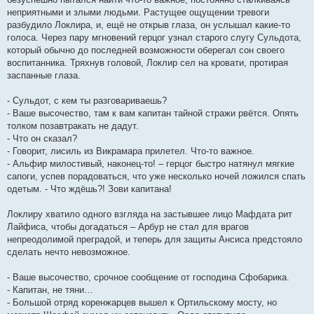
неприятными и злыми людьми. Растущее ощущении тревоги
разбудило Локлира, и, ещё не открыв глаза, он услышал какие-то
голоса. Через пару мгновений герцог узнал старого слугу Сульдота,
который обычно до последней возможности оберегал сон своего
воспитанника. Тряхнув головой, Локлир сел на кровати, протирая
заспанные глаза.
- Сульдот, с кем ты разговариваешь?
- Ваше высочество, там к вам капитан тайной стражи рвётся. Опять
толком позавтракать не дадут.
- Что он сказал?
- Говорит, лисиль из Викрамара прилетел. Что-то важное.
- Альфир милостивый, наконец-то! – герцог быстро натянул мягкие
сапоги, успев порадоваться, что уже несколько ночей ложился спать
одетым. - Что ждёшь?! Зови капитана!
Локлиру хватило одного взгляда на застывшее лицо Мафдата рит
Лайфиса, чтобы догадаться – Арбур не стал для врагов
непреодолимой преградой, и теперь для защиты Ансиса предстояло
сделать нечто невозможное.
- Ваше высочество, срочное сообщение от господина Сфобарика.
- Капитан, не тяни…
- Большой отряд коренжарцев вышел к Ортильскому мосту, но