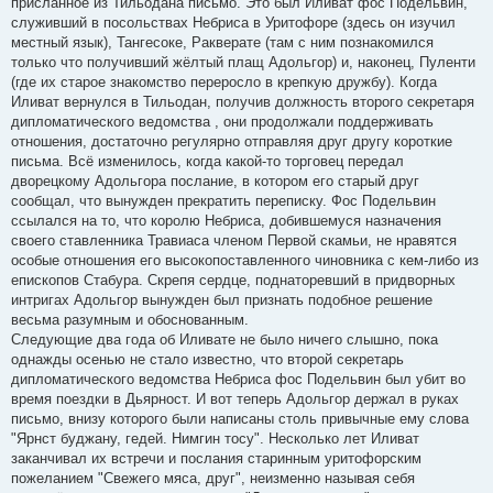
присланное из Тильодана письмо. Это был Иливат фос Подельвин,
служивший в посольствах Небриса в Уритофоре (здесь он изучил
местный язык), Тангесоке, Ракверате (там с ним познакомился
только что получивший жёлтый плащ Адольгор) и, наконец, Пуленти
(где их старое знакомство переросло в крепкую дружбу). Когда
Иливат вернулся в Тильодан, получив должность второго секретаря
дипломатического ведомства , они продолжали поддерживать
отношения, достаточно регулярно отправляя друг другу короткие
письма. Всё изменилось, когда какой-то торговец передал
дворецкому Адольгора послание, в котором его старый друг
сообщал, что вынужден прекратить переписку. Фос Подельвин
ссылался на то, что королю Небриса, добившемуся назначения
своего ставленника Травиаса членом Первой скамьи, не нравятся
особые отношения его высокопоставленного чиновника с кем-либо из
епископов Стабура. Скрепя сердце, поднаторевший в придворных
интригах Адольгор вынужден был признать подобное решение
весьма разумным и обоснованным.
Следующие два года об Иливате не было ничего слышно, пока
однажды осенью не стало известно, что второй секретарь
дипломатического ведомства Небриса фос Подельвин был убит во
время поездки в Дьярност. И вот теперь Адольгор держал в руках
письмо, внизу которого были написаны столь привычные ему слова
"Ярнст буджану, гедей. Нимгин тосу". Несколько лет Иливат
заканчивал их встречи и послания старинным уритофорским
пожеланием "Свежего мяса, друг", неизменно называя себя