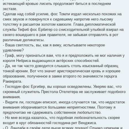
истекающий кровью лисиль продолжает биться в последнем
экстазе.
Сделав над собой усилие, фос Томли издал несколько похожих на
смех звуков и повернулся к сидевшему напротив него лысому
толстяку в расшитом золотом камзоле. Глава дипломатической
службы Тефиб фос Ербигер со снисходительной улыбкой взирал на
своего вошедшего в раж правителя, не забывая отправлять в рот
различные деликатесы.
- Ваша светлость, вы, как я вижу, испытываете некоторое
удивление?
- Граф, могу признаться вам, что я и предположить не мог наличия у
короля Небриса выдающихся актёрских способностей.
- Да, не так часто доводится слышать столь изысканный образец
тонкой иронии. Вот что значит аристократическая кровь и хорошее
образование, полученное в замке второго по значимости герцога
Ракверата.
- Господин фос Ергибер, вы хорошо осведомлены. Уверяю вас, что
скромный служитель Престола Отелетера не заслуживает подобного
внимания.
- Видите ли, господин епископ, иногда случается так, что недостаток
внимания оборачивается большими неприятностями. Поэтому я
предпочитаю не сдерживать собственное любопытство.
- Но мне всегда казалось, что подобная любознательность скорее
входит в круг обязанностей господина рит Венджиса.
- О, Дандаби в своём деле выше всяких похвал! Однако шпионаж и