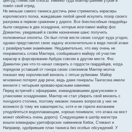
центуд глинистые откосы. Именно туда Мантер ранним утром и
повёл свой отряд.
Не меньше самого танкиса достичь реки стремились кирасиры
королевского полка, жаждавшие любой ценой искупить позор своего
разгрома в первом сражении у дороги. Все боеспособные гвардейцы
были сведены в два эскадрона, которые возглавил майор фос
Домантен, увидевший в своём назначении шанс получить
полковничьи эполеты. Он был готов вести своих солдат куда угодно,
однако представлял свою задачу исключительно в виде лихой атаки
с развёрнутыми знамёнами. Неудивительно, что ему очень не
понравились слова Мантера, сообщившего майору об участии
кирасир в форсировании Арбура совсем в другом месте. Фос
Даментен уже что-то начал говорить о гордости гвардейцев, когда
порядком уставший от гонора своих союзников Мантер молча
показал ему королевский вензель с пятью рубинами. Майор
мгновенно потерял дар речи, ведь даже генералы Тангесока имели
вензеля с четырьмя кроваво-красными камнями.
Перед встречей с офицерами, командовавшими драгунскими и
уланскими эскадронами, Мантер не стал убирать свой вензель с
походного столика, поэтому никаких лишних вопросов у них не
возникло (к тому же кавалеристы, хотя и не горели желанием
уподобляться водоплавающим, хорошо понимали, что атака на мост
может обойтись очень дорого). Следующими в шатёр магистра
вошли командиры уритофорских наёмников Кибок, Стиванл и
Направер, одобрившие план танкиса без особых обсуждений. У