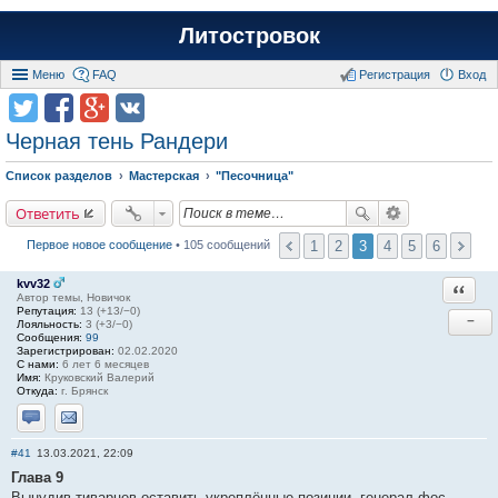
Литостровок
Меню
FAQ
Регистрация
Вход
Черная тень Рандери
Список разделов
Мастерская
"Песочница"
Ответить
1
2
3
4
5
6
Первое новое сообщение
• 105 сообщений
kvv32
Ответи
Автор темы, Новичок
Репутация:
13 (+13/−0)
−
Лояльность:
3 (+3/−0)
Сообщения:
99
Зарегистрирован:
02.02.2020
С нами:
6 лет 6 месяцев
Имя:
Круковский Валерий
Откуда:
г. Брянск
Отправить личное сообщение
Отправить email
#41
13.03.2021, 22:09
Глава 9
Вынудив тиварцев оставить укреплённые позиции, генерал фос