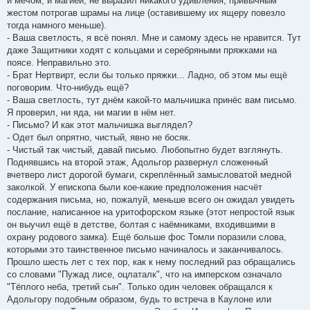
и мечом, и магией, не выразил никакого удивления, привычным
жестом потрогав шрамы на лице (оставившему их ящеру повезло
тогда намного меньше).
- Ваша светлость, я всё понял. Мне и самому здесь не нравится. Тут
даже Защитники ходят с кольцами и серебряными пряжками на
поясе. Неправильно это.
- Брат Нертвирт, если бы только пряжки... Ладно, об этом мы ещё
поговорим. Что-нибудь ещё?
- Ваша светлость, тут днём какой-то мальчишка принёс вам письмо.
Я проверил, ни яда, ни магии в нём нет.
- Письмо? И как этот мальчишка выглядел?
- Одет был опрятно, чистый, явно не босяк.
- Чистый так чистый, давай письмо. Любопытно будет взглянуть.
Поднявшись на второй этаж, Адольгор развернул сложенный
вчетверо лист дорогой бумаги, скреплённый замысловатой медной
заколкой. У епископа были кое-какие предположения насчёт
содержания письма, но, пожалуй, меньше всего он ожидал увидеть
послание, написанное на уритофорском языке (этот непростой язык
он выучил ещё в детстве, болтая с наёмниками, входившими в
охрану родового замка). Ещё больше фос Томли поразили слова,
которыми это таинственное письмо начиналось и заканчивалось.
Прошло шесть лет с тех пор, как к нему последний раз обращались
со словами "Пужад лисе, оцлаталк", что на имперском означало
"Тёплого неба, третий сын". Только один человек обращался к
Адольгору подобным образом, будь то встреча в Каулоне или