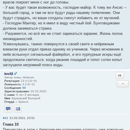
врагов покроет меня с ног до головы.
- У вас будет такая возможность, господин майор. К тому же Ансис –
большой город, и там не все будут рады нашему появлению. Они
будут страдать, но ваши солдаты смогут избавить их от мучений.
- Господин Мантер, но я имел в виду честный бой. Бунтовщиками
должна заниматься стража.
- Разумеется, но всё же не стоит зарекаться заранее. Жизнь полна
неожиданностей.
Усмехнувшись, танкис повернулся к своей свите и небрежным
взмахом руки отдал приказ одному из учеников. Через мгновение в
небе вспыхнул сигнальный файербол, и его пурпурные искры ещё
продолжали светиться, когда ржание лошадей и топот сотен копыт
заглушили негромкий плеск воды.
kvv32
Ответи
Автор темы, Новичок
Репутация:
13 (+13/−0)
−
Лояльность:
3 (+3/−0)
Сообщения:
99
Зарегистрирован:
02.02.2020
С нами:
6 лет 6 месяцев
Имя:
Круковский Валерий
Откуда:
г. Брянск
Отправить личное сообщение
Отправить email
#42
21.03.2021, 23:51
Глава 10
Пиршество в зале с бирюзовыми колоннами длилось уже довольно