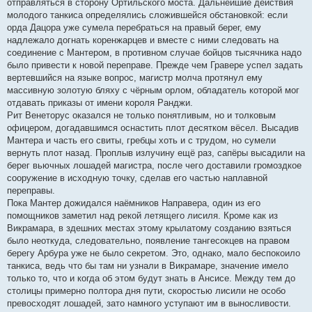
отправляться в сторону Ортильского моста. Дальнейшие действия
молодого танкиса определялись сложившейся обстановкой: если
орда Дацора уже сумела перебраться на правый берег, ему
надлежало догнать коренжарцев и вместе с ними следовать на
соединение с Мантером, в противном случае бойцов тысячника надо
было привести к новой переправе. Прежде чем Гравере успел задать
вертевшийся на языке вопрос, магистр молча протянул ему
массивную золотую бляху с чёрным орлом, обладатель которой мог
отдавать приказы от имени короля Ранджи.
Рит Венеторус оказался не только понятливым, но и толковым
офицером, догадавшимся оснастить плот десятком вёсел. Высадив
Мантера и часть его свиты, гребцы хоть и с трудом, но сумели
вернуть плот назад. Проплыв излучину ещё раз, сапёры высадили на
берег вьючных лошадей магистра, после чего доставили громоздкое
сооружение в исходную точку, сделав его частью наплавной
переправы.
Пока Мантер дожидался наёмников Направера, один из его
помощников заметил над рекой летящего лисиля. Кроме как из
Викрамара, в здешних местах этому крылатому созданию взяться
было неоткуда, следовательно, появление тангесокцев на правом
берегу Арбура уже не было секретом. Это, однако, мало беспокоило
танкиса, ведь что бы там ни узнали в Викрамаре, значение имело
только то, что и когда об этом будут знать в Ансисе. Между тем до
столицы примерно полтора дня пути, скоростью лисили не особо
превосходят лошадей, зато намного уступают им в выносливости.