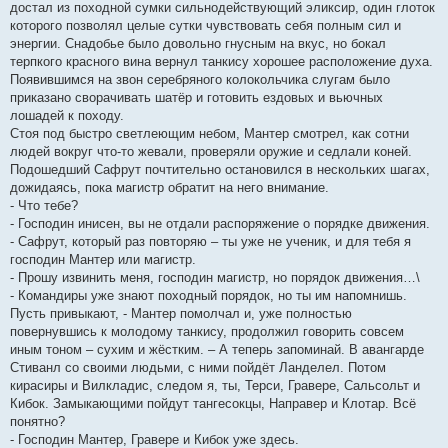
достал из походной сумки сильнодействующий эликсир, один глоток
которого позволял целые сутки чувствовать себя полным сил и
энергии. Снадобье было довольно гнусным на вкус, но бокал
терпкого красного вина вернул танкису хорошее расположение духа.
Появившимся на звон серебряного колокольчика слугам было
приказано сворачивать шатёр и готовить ездовых и вьючных
лошадей к походу.
Стоя под быстро светлеющим небом, Мантер смотрел, как сотни
людей вокруг что-то жевали, проверяли оружие и седлали коней.
Подошедший Сафрут почтительно остановился в нескольких шагах,
дожидаясь, пока магистр обратит на него внимание.
- Что тебе?
- Господин инисен, вы не отдали распоряжение о порядке движения.
- Сафрут, который раз повторяю – ты уже не ученик, и для тебя я
господин Мантер или магистр.
- Прошу извинить меня, господин магистр, но порядок движения…\
- Командиры уже знают походный порядок, но ты им напомнишь.
Пусть привыкают, - Мантер помолчал и, уже полностью
повернувшись к молодому танкису, продолжил говорить совсем
иным тоном – сухим и жёстким. – А теперь запоминай. В авангарде
Стиванл со своими людьми, с ними пойдёт Ланделел. Потом
кирасиры и Вилкладис, следом я, ты, Терси, Гравере, Сальсольт и
Кибок. Замыкающими пойдут тангесокцы, Направер и Клотар. Всё
понятно?
- Господин Мантер, Гравере и Кибок уже здесь.