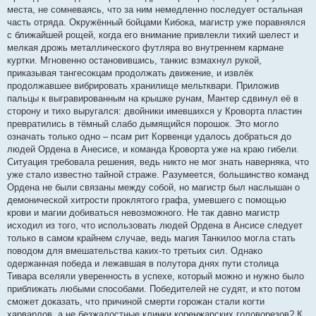
места, не сомневаясь, что за ним немедленно последует остальная
часть отряда. Окружённый бойцами Кибока, магистр уже поравнялся
с ближайшей рощей, когда его внимание привлекли тихий шелест и
мелкая дрожь металлического футляра во внутреннем кармане
куртки. Мгновенно остановившись, танкис взмахнул рукой,
приказывая тангесокцам продолжать движение, и извлёк
продолжавшее вибрировать хранилище мельтквари. Приложив
пальцы к выгравированным на крышке рунам, Мантер сдвинул её в
сторону и тихо выругался: двойники имевшихся у Кроворта пластин
превратились в тёмный слабо дымящийся порошок. Это могло
означать только одно – псам рит Корвенци удалось добраться до
людей Ордена в Анесисе, и команда Кроворта уже на краю гибели.
Ситуация требовала решения, ведь никто не мог знать наверняка, что
уже стало известно тайной страже. Разумеется, большинство команд
Ордена не были связаны между собой, но магистр был наслышан о
демонической хитрости проклятого графа, умевшего с помощью
крови и магии добиваться невозможного. Не так давно магистр
исходил из того, что использовать людей Ордена в Ансисе следует
только в самом крайнем случае, ведь магия Танкилоо могла стать
поводом для вмешательства каких-то третьих сил. Однако
одержанная победа и лежавшая в полутора днях пути столица
Тивара вселяли уверенность в успехе, который можно и нужно было
приближать любыми способами. Победителей не судят, и кто потом
сможет доказать, что причиной смерти горожан стали когти
харварлов, а не безжалостные клинки коренжарских головорезов? К