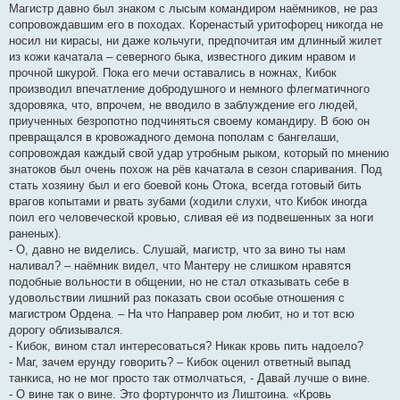
Магистр давно был знаком с лысым командиром наёмников, не раз
сопровождавшим его в походах. Коренастый уритофорец никогда не
носил ни кирасы, ни даже кольчуги, предпочитая им длинный жилет
из кожи качатала – северного быка, известного диким нравом и
прочной шкурой. Пока его мечи оставались в ножнах, Кибок
производил впечатление добродушного и немного флегматичного
здоровяка, что, впрочем, не вводило в заблуждение его людей,
приученных безропотно подчиняться своему командиру. В бою он
превращался в кровожадного демона пополам с бангелаши,
сопровождая каждый свой удар утробным рыком, который по мнению
знатоков был очень похож на рёв качатала в сезон спаривания. Под
стать хозяину был и его боевой конь Отока, всегда готовый бить
врагов копытами и рвать зубами (ходили слухи, что Кибок иногда
поил его человеческой кровью, сливая её из подвешенных за ноги
раненых).
- О, давно не виделись. Слушай, магистр, что за вино ты нам
наливал? – наёмник видел, что Мантеру не слишком нравятся
подобные вольности в общении, но не стал отказывать себе в
удовольствии лишний раз показать свои особые отношения с
магистром Ордена. – На что Направер ром любит, но и тот всю
дорогу облизывался.
- Кибок, вином стал интересоваться? Никак кровь пить надоело?
- Маг, зачем ерунду говорить? – Кибок оценил ответный выпад
танкиса, но не мог просто так отмолчаться, - Давай лучше о вине.
- О вине так о вине. Это фортурончто из Лиштоина. «Кровь