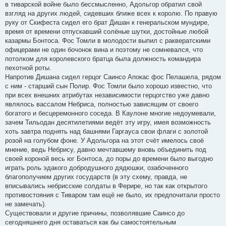
в тиварской войне было бессмысленно, Адольгор обратил свой
взгляд на других людей, сидевших ближе всех к королю. По правую
руку от Скифеста сидел его брат Дишан к генеральском мундире,
время от времени отпускавший солёные шутки, достойные любой
казармы Бонтоса. Фос Томли в молодости выпил с раквератскими
офицерами не один бочонок вина и поэтому не сомневался, что
потолком для королевского братца была должность командира
пехотной роты.
Напротив Дишана сидел герцог Саинсо Апокас фос Пелашела, рядом
с ним - старший сын Полир. Фос Томли было хорошо известно, что
при всех внешних атрибутах независимости герцогство уже давно
являлось вассалом Небриса, полностью зависящим от своего
богатого и бесцеремонного соседа. В Каулоне многие недоумевали,
зачем Тильодан десятилетиями ведёт эту игру, имея возможность
хоть завтра поднять над башнями Гаргауса свои флаги с золотой
розой на голубом фоне. У Адольгора на этот счёт имелось своё
мнение, ведь Небрису, давно мечтавшему вновь объединить под
своей короной весь юг Бонтоса, до поры до времени было выгодно
играть роль эдакого добродушного дядюшки, озабоченного
благополучием других государств (в эту схему, правда, не
вписывались небрисские солдаты в Ферире, но так как открытого
противостояния с Тиваром там ещё не было, их предпочитали просто
не замечать).
Существовали и другие причины, позволявшие Саинсо до
сегодняшнего дня оставаться как бы самостоятельным