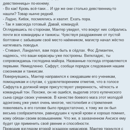
девственницы» по-ихнему.
- Во как! Кровь всё-таки… И где же они столько девственниц-то
нашли? Товар нынче редкий.
- Ладно, Кибок, посмеялись и хватит. Ехать пора.
- Так я завсегда готовый. Давай, командуй.
Оглядевшись по сторонам, Мантер увидел, что вокруг них собрались
почти все командиры и танкисы. Чувствуя раздражение от пустой
болтовни с забывшим своё место наёмником, магистр начал жёстко
натягивать поводья.
- Стиванл, Ланделел, вам пора быть в сёдлах. Фос Длмантен,
надеюсь, что ваши кирасиры уже построены. Вилкладис, ты
сопровождаешь господина майора. Названные господа отправляются
первыми. Немедленно. Сафрут, сообщи порядок следования нашим
союзникам и танкисам.
Повернувшись, Мантер направился к ожидавшим его ученикам,
помощникам и слугам, с удовлетворением отметив, что в голосе
Сафрута в должной мере присутствуют уверенность, чёткость и
командный тон. Похоже, он не ошибся, выделив этого купеческого
сына среди своих учеников. В качестве боевого мага этот молодой
адонгонец уже умел очень многое, честолюбия и стремления
повелевать в его голове было предостаточно, к тому же он был
весьма сообразителен, равнодушен к чужой крови и хорошо помнил,
кому обязан своим возвышением. Что же, в захваченном Ансисе ему
будет где применить своё рвение и способности.
Проводив взглядом второй эскадрон кирасиров, Мантер тронулся с