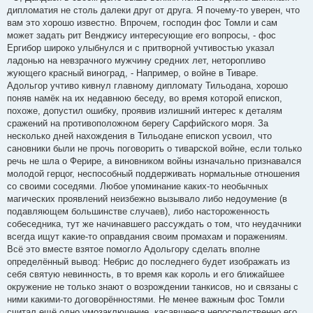
дипломатия не столь далеки друг от друга. Я почему-то уверен, что
вам это хорошо известно. Впрочем, господин фос Томли и сам
может задать рит Венджису интересующие его вопросы, - фос
Ергибор широко улыбнулся и с притворной учтивостью указал
ладонью на невзрачного мужчину средних лет, неторопливо
жующего красный виноград, - Например, о войне в Тиваре.
Адольгор учтиво кивнул главному дипломату Тильодана, хорошо
поняв намёк на их недавнюю беседу, во время которой епископ,
похоже, допустил ошибку, проявив излишний интерес к деталям
сражений на противоположном берегу Сарфийского моря. За
несколько дней нахождения в Тильодане епископ усвоил, что
сановники были не прочь поговорить о тиварской войне, если только
речь не шла о Ферире, а виновником войны изначально признавался
молодой герцог, неспособный поддерживать нормальные отношения
со своими соседями. Любое упоминание каких-то необычных
магических проявлений неизбежно вызывало либо недоумение (в
подавляющем большинстве случаев), либо настороженность
собеседника, тут же начинавшего рассуждать о том, что неудачники
всегда ищут какие-то оправдания своим промахам и поражениям.
Всё это вместе взятое помогло Адольгору сделать вполне
определённый вывод: Небрис до последнего будет изображать из
себя святую невинность, в то время как король и его ближайшее
окружение не только знают о возрождении танкисов, но и связаны с
ними какими-то договорённостями. Не менее важным фос Томли
считал ещё одно умозаключение, касавшееся непосредственно его