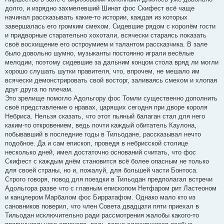
долго, и изрядно захмелевший Шинат фос Скифест всё чаще
начинал рассказывать какие-то истории, каждая из которых
завершалась его громким смехом. Сидевшие рядом с королём гости
и придворные старательно хохотали, всячески стараясь показать
своё восхищение его остроумием и талантом рассказчика. В зале
было довольно шумно, музыканты постоянно играли весёлые
мелодии, поэтому сидевшие за дальним концом стола вряд ли могли
хорошо слушать шутки правителя, что, впрочем, не мешало им
всячески демонстрировать свой восторг, заливаясь смехом и хлопая
друг друга по плечам.
Это зрелище помогло Адольгору фос Томли существенно дополнить
своё представление о нравах, царящих сегодня при дворе короля
Небриса. Нельзя сказать, что этот пьяный балаган стал для него
каким-то откровением, ведь почти каждый обитатель Каулона,
побывавший в последние годы в Тильодане, рассказывал нечто
подобное. Да и сам епископ, проведя в небрисской столице
несколько дней, имел достаточно оснований считать, что фос
Скифест с каждым днём становится всё более опасным не только
для своей страны, но и, пожалуй, для большей части Бонтоса.
Строго говоря, повод для поездки в Тильодан предполагал встречи
Адольгора разве что с главным епископом Нетфаром рит Ластеоном
и канцлером Марбалом фос Бирратафом. Однако мало кто из
сановников поверил, что член Совета двадцати пяти приехал в
Тильодан исключительно ради рассмотрения жалобы какого-то