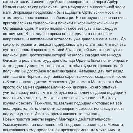
которым так или иначе надо было переправляться через Арбур.
Нельзя было также исключать, что мечущиеся в бессильной злобе
маги Викрамара продолжили бы защищать Ортильский мост, и в
этом случае построенная сапёрами рит Венеторуса переправа очень
пригодилась бы тангесокским войскам и коренжарской коннице.
Оставшись один, Мантер позволил себе зевнуть и как следует
потянуться. В последнее время он находился в постоянном
напряжении, и накопленная усталость уже давала о себе знать. До
какого-то момента танкиса поддерживала мысль о том, что вся эта
суета пополам с кровью и магией была важнейшим этапом пути к
великой цели, достижение которой казалось сегодня как никогда
близким и реальным. Будущая столица Ордена была почти рядом, и
даже одного усилия могло хватить, чтобы труды его основателей
получили бы достойное вознаграждение. Четырнадцать лет назад
они нашли в Чёрном лесу тайный схрон танкисов, созданный после
гибели их предводителя Маршеска. Для самого Мантера это был
просто склад невиданных магических диковин, но его опытный
учитель сразу понял, что в их руки попал ключ от двери ведущей к
власти и могуществу. Несколько лет они кочевали по Бонтосу,
изучали секреты Танкилоо, тщательно подбирали готовых на всё
последователей, плели сети заговоров и союзов, используя лесть,
подкуп и угрозы. И вот их время наконец-то пришло…
Новый приступ зевоты вернул Мантера к действительности.
Усмехнувшись, он мысленно поблагодарил всевидящего Молкота,
помешавшего ему предаваться преждевременным мечтаниям, и