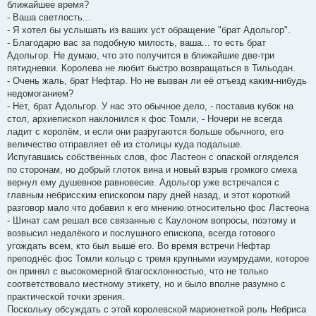
ближайшее время?
- Ваша светлость...
- Я хотел бы услышать из ваших уст обращение "брат Адольгор".
- Благодарю вас за подобную милость, ваша... то есть брат
Адольгор. Не думаю, что это получится в ближайшие две-три
пятидневки. Королева не любит быстро возвращаться в Тильодан.
- Очень жаль, брат Нефтар. Но не вызван ли её отъезд каким-нибудь
недомоганием?
- Нет, брат Адольгор. У нас это обычное дело, - поставив кубок на
стол, архиепископ наклонился к фос Томли, - Ночери не всегда
ладит с королём, и если они разругаются больше обычного, его
величество отправляет её из столицы куда подальше.
Испугавшись собственных слов, фос Ластеон с опаской огляделся
по сторонам, но добрый глоток вина и новый взрыв громкого смеха
вернул ему душевное равновесие. Адольгор уже встречался с
главным небрисским епископом пару дней назад, и этот короткий
разговор мало что добавил к его мнению относительно фос Ластеона
- Шинат сам решал все связанные с Каулоном вопросы, поэтому и
возвысил недалёкого и послушного епископа, всегда готового
угождать всем, кто был выше его. Во время встречи Нефтар
преподнёс фос Томли кольцо с тремя крупными изумрудами, которое
он принял с высокомерной благосклонностью, что не только
соответствовало местному этикету, но и было вполне разумно с
практической точки зрения.
Поскольку обсуждать с этой королевской марионеткой роль Небриса