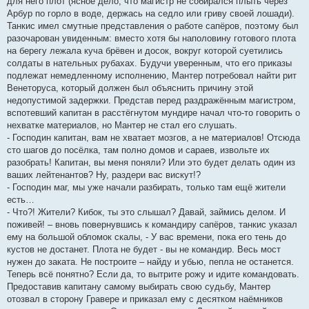
для него плот (ясное дело, что магистр не собирался плыть через
Арбур по горло в воде, держась на седло или гриву своей лошади).
Танкис имел смутные представления о работе сапёров, поэтому был
разочарован увиденным: вместо хотя бы наполовину готового плота
на берегу лежала куча брёвен и досок, вокруг которой суетились
солдаты в нательных рубахах. Будучи уверенным, что его приказы
подлежат немедленному исполнению, Мантер потребовал найти рит
Венеторуса, который должен был объяснить причину этой
недопустимой задержки. Представ перед раздражённым магистром,
вспотевший капитан в расстёгнутом мундире начал что-то говорить о
нехватке материалов, но Мантер не стал его слушать.
- Господин капитан, вам не хватает мозгов, а не материалов! Отсюда
сто шагов до посёлка, там полно домов и сараев, извольте их
разобрать! Капитан, вы меня поняли? Или это будет делать один из
ваших лейтенантов? Ну, раздери вас вискут!?
- Господин маг, мы уже начали разбирать, только там ещё жители
есть…
- Что?! Жители? Кибок, ты это слышал? Давай, займись делом. И
поживей! – вновь повернувшись к командиру сапёров, танкис указал
ему на большой обломок скалы, - У вас времени, пока его тень до
кустов не достанет. Плота не будет - вы не командир. Весь мост
нужен до заката. Не построите – найду и убью, пепла не останется.
Теперь всё понятно? Если да, то вытрите рожу и идите командовать.
Предоставив капитану самому выбирать свою судьбу, Мантер
отозвал в сторону Гравере и приказал ему с десятком наёмников